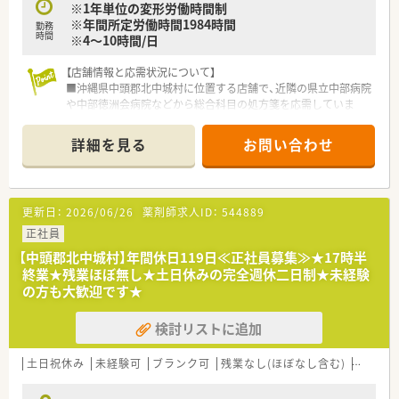
※1年単位の変形労働時間制
■住宅手当や赴任手当などの福利厚生が手厚く、県外からの移住
※年間所定労働時間1984時間
を検討されている方についても柔軟に相談に応じます。
勤務
時間
※4～10時間/日
■産育休からの復帰率は非常に高く、時短勤務制度も完備されて
いるため、将来のライフイベントにも安心して備えられます。
【店舗情報と応需状況について】
■沖縄県中頭郡北中城村に位置する店舗で、近隣の県立中部病院
や中部徳洲会病院などから総合科目の処方箋を応需していま
す。
■処方箋の応需枚数は1日あたり約20枚となっており、一人ひと
詳細を見る
お問い合わせ
りの患者様に対してゆとりを持って丁寧に対応できる環境で
す。
■開局時間は月曜日から金曜日の9時から18時までとなってお
り、薬剤師3名と事務スタッフ3名の体制で業務を行います。
更新日：
2026/06/26
薬剤師求人ID：
544889
【募集背景と求める人物像について】
正社員
■今後のさらなる店舗展開や、より質の高い調剤サービスを安定
【中頭郡北中城村】年間休日119日≪正社員募集≫★17時半
して提供するための欠員補充に伴う正社員の募集です。
終業★残業ほぼ無し★土日休みの完全週休二日制★未経験
■周囲のスタッフと円滑に連携できる協調性やコミュニケーシ
の方も大歓迎です★
ョン能力をお持ちで、自主性を持って動ける方を求めています。
■将来的な管理職への挑戦など、成長意欲や向上心があり、3年
検討リストに追加
から4年スパンでの沖縄県内での店舗異動が可能な方を歓迎し
ます。
土日祝休み
未経験可
ブランク可
残業なし(ほぼなし含む)
転勤な
【法人特徴について】
■2018年にドラッグ1号店を開局して以来、沖縄県内において調