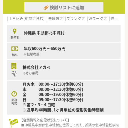
検討リストに追加
土日休み(相談可含む)
未経験可
ブランク可
Ｗワーク可
残業なし(ほぼなし含む)
沖縄県 中頭郡北中城村
勤務地
年収600万円～650万円
※経験考慮
給与
株式会社アガペ
法人
あさひ薬局
名
月火木 09:00～17:30(休憩60分)
水 09:00～12:30(休憩00分)
金 09:00～19:00(休憩60分)
日 09:00～17:30(休憩60分)
勤務
時間
※第２・３・４日曜
※週平均40時間、1ヶ月単位の変形労働時間制
【店舗情報と応需状況について】
■沖縄県中頭郡北中城村に位置しており、近隣の北中城若松病院