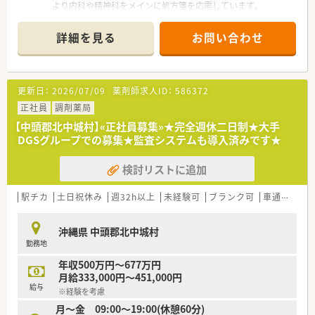
より内科や精神科をメインに処方箋を応需しています。
■1日平均30枚、月間約630枚の処方箋を扱っており、患者様一人
ひとりと丁寧に向き合える落ち着いた環境です。
詳細を見る
お問い合わせ
■薬剤師1名と事務1名の少人数体制ですが、地域に根ざした医
療を提供し、信頼されるパートナーを目指しています。
【募集背景と求める人物像について】 ■欠員補充に伴う管理薬剤
更新日：
2026/07/09
薬剤師求人ID：
586372
師の急募であり、これまでの経験を活かして店舗を牽引してくだ
さる方を求めています。
正社員
調剤薬局
■30代から50代まで幅広く相談が可能で、やる気があり今後薬
【中頭郡北中城村】«正社員募集»★完全週休二日制★大手
剤師としてどう歩みたいかの考えを持つ方を歓迎します。
DGSグループでの募集★監査システムも導入済みです★
■コミュニケーション能力が高く、現場で新しいアイデアを出し
ながら活気ある職場を作れる能動的な方が理想的です。
検討リストに追加
【法人特徴について】
■九州を中心に全国約80店舗を展開する安定企業であり、創業
駅チカ
土日祝休み
週32h以上
未経験可
ブランク可
車通勤可
時より医療モール型出店による地域連携に注力しています。
■昇給は設立以来26年連続で実施されており、調剤薬局経営の
沖縄県 中頭郡北中城村
ほか介護事業や自社農園など多角的な経営が強みです。
勤務地
■「食」と「医療」を結ぶ活動として自社栽培作物のOTC化を行う
など、先進的でユニークな事業展開も行っています。
年収500万円～677万円
月給333,000円～451,000円
【求人情報について】
給与
※経験を考慮
■管理薬剤師として年収600万円から最大650万円の提示が可能
月～金 09:00～19:00(休憩60分)
であり、これまでの実績や評価を正当に反映します。