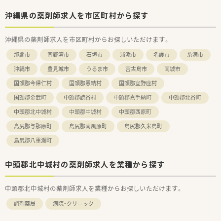
沖縄県の薬剤師求人を市区町村から探す
沖縄県の薬剤師求人を市区町村からお探しいただけます。
那覇市
宜野湾市
石垣市
浦添市
名護市
糸満市
沖縄市
豊見城市
うるま市
宮古島市
南城市
国頭郡今帰仁村
国頭郡恩納村
国頭郡宜野座村
国頭郡金武町
中頭郡読谷村
中頭郡嘉手納町
中頭郡北谷町
中頭郡北中城村
中頭郡中城村
中頭郡西原町
島尻郡与那原町
島尻郡南風原町
島尻郡久米島町
島尻郡八重瀬町
中頭郡北中城村の薬剤師求人を業種から探す
中頭郡北中城村の薬剤師求人を業種からお探しいただけます。
調剤薬局
病院・クリニック