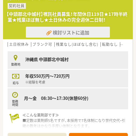
契約社員
【中頭郡北中城村】嘱託社員募集！年間休日119日★17時半終
業★残業ほぼ無し★土日休みの完全週休二日制！
検討リストに追加
土日祝休み
ブランク可
残業なし(ほぼなし含む)
転勤なし
車通勤
沖縄県 中頭郡北中城村
勤務地
年収550万円～720万円
※経験を考慮
給与
月～金 08:30～17:30(休憩60分)
勤務
時間
≪こんな薬剤部です≫
■定数は薬剤師5名ですが、本採用で7名体制になり世代交代・引
継の数年はかなり手厚い体制となります。
■混注業務は無く、注射セットも調剤助手の方が行って下さりま