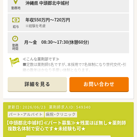
沖縄県 中頭郡北中城村
剤薬局やドラッグストアの店舗を積極的に展開している企業で
勤務地
す。
■多様な働き方を推進するダイバーシティ経営に注力しており、
年収550万円～720万円
管理職への研修実施や託児所の開園などを行っています。
■女性活躍推進法に基づく三ツ星「えるぼし」の最高ランクを取
※経験を考慮
給与
得しており、誰もが安心して長く働ける環境づくりに努めていま
す。
月～金 08:30～17:30(休憩60分)
勤務
【求人情報について】
時間
■正社員の勤務薬剤師としての採用を行っており、ご経験や能力
を最大限に考慮して年収500万円から677万円を提示します。
≪こんな薬剤部です≫
■手厚い各種手当が魅力であり、一般薬剤師には月10万円、管理
■定数は薬剤師5名ですが、本採用で7名体制になり世代交代・引
薬剤師には月13万円の薬剤師手当がそれぞれ支給されます。
継の数年はかなり手厚い体制となります。
■異動を伴う場合には家賃の半分を補助する社宅制度や、引越し
■混注業務は無く、注射セットも調剤助手の方が行って下さりま
代の補助などが用意されているため遠方からの転職も安心で
す。
詳細を見る
お問い合わせ
す。
■チーム医療を大切にされている環境で、スキルアップもし易い
です。
更新日：
2026/06/23
薬剤師求人ID：
549340
パート・アルバイト
病院・クリニック
【中頭郡北中城村】≪パート募集≫★残業ほぼ無し★薬剤師
複数名体制で安心です★未経験も可★