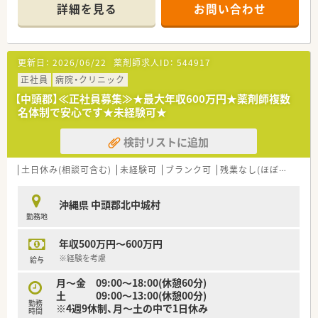
す。
詳細を見る
お問い合わせ
■チーム医療を大切にされている環境で、スキルアップもし易い
です。
更新日：
2026/06/22
薬剤師求人ID：
544917
正社員
病院・クリニック
【中頭郡】≪正社員募集≫★最大年収600万円★薬剤師複数
名体制で安心です★未経験可★
検討リストに追加
土日休み(相談可含む)
未経験可
ブランク可
残業なし(ほぼなし含む)
沖縄県 中頭郡北中城村
勤務地
年収500万円～600万円
※経験を考慮
給与
月～金 09:00～18:00(休憩60分)
土 09:00～13:00(休憩00分)
勤務
※4週9休制、月～土の中で1日休み
時間