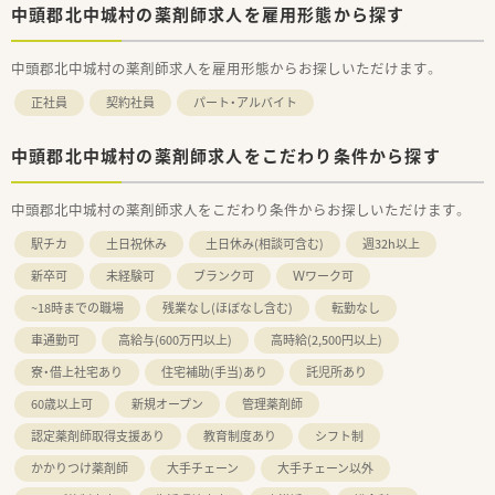
中頭郡北中城村の薬剤師求人を雇用形態から探す
中頭郡北中城村の薬剤師求人を雇用形態からお探しいただけます。
正社員
契約社員
パート・アルバイト
中頭郡北中城村の薬剤師求人をこだわり条件から探す
中頭郡北中城村の薬剤師求人をこだわり条件からお探しいただけます。
駅チカ
土日祝休み
土日休み(相談可含む)
週32h以上
新卒可
未経験可
ブランク可
Ｗワーク可
~18時までの職場
残業なし(ほぼなし含む)
転勤なし
車通勤可
高給与(600万円以上)
高時給(2,500円以上)
寮・借上社宅あり
住宅補助(手当)あり
託児所あり
60歳以上可
新規オープン
管理薬剤師
認定薬剤師取得支援あり
教育制度あり
シフト制
かかりつけ薬剤師
大手チェーン
大手チェーン以外