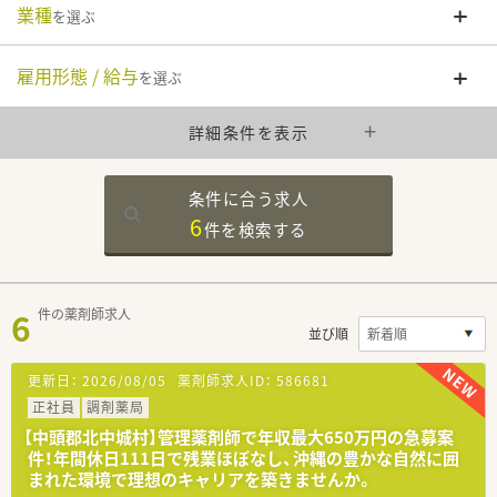
業種
を選ぶ
雇用形態 / 給与
を選ぶ
詳細条件を表示
条件に合う求人
6
件を
検索する
6
件の薬剤師求人
並び順
更新日：
2026/08/05
薬剤師求人ID：
586681
正社員
調剤薬局
【中頭郡北中城村】管理薬剤師で年収最大650万円の急募案
件！年間休日111日で残業ほぼなし、沖縄の豊かな自然に囲
まれた環境で理想のキャリアを築きませんか。