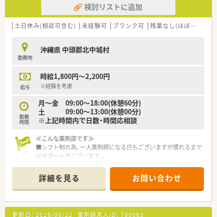
検討リストに追加
土日休み(相談可含む)
未経験可
ブランク可
残業なし(ほぼなし含む)
沖縄県 中頭郡北中城村
勤務地
時給1,800円～2,200円
※経験を考慮
給与
月～金 09:00～18:00(休憩60分)
土 09:00～13:00(休憩00分)
勤務
※上記時間内で日数・時間応相談
時間
≪こんな薬剤部です≫
■シフト制の為、一人薬剤師になる日もございますが慣れるまで
はサポートがございます。
■定期薬が来る日は繁忙日となる為、手厚めの体制にされており
ます。
詳細を見る
お問い合わせ
■外来は全て院内処方となっております。
更新日：
2026/06/22
薬剤師求人ID：
700663