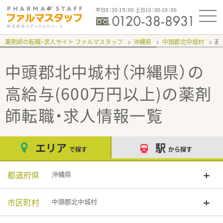
平日9：30-19：00 土日10：00-19：00
薬剤師の転職・求人サイト ファルマスタッフ
沖縄県
中頭郡北中城村
高
中頭郡北中城村（沖縄県）の
高給与(600万円以上)
の薬剤
師転職・求人情報一覧
エリア
駅
で探す
から探す
都道府県
沖縄県
市区町村
中頭郡北中城村