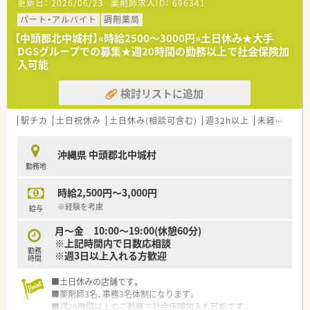
更新日：
2026/06/23
薬剤師求人ID：
696341
【募集背景と求める人物像について】
パート・アルバイト
調剤薬局
■今後のさらなる店舗展開や、より質の高い調剤サービスを安定
【中頭郡北中城村】«時給2500～3000円»土日休み★大手
して提供するための欠員補充に伴う正社員の募集です。
DGSグループでの募集★週20時間の勤務以上で社会保険加
■周囲のスタッフと円滑に連携できる協調性やコミュニケーシ
入可能
ョン能力をお持ちで、自主性を持って動ける方を求めています。
■将来的な管理職への挑戦など、成長意欲や向上心があり、3年
検討リストに追加
から4年スパンでの沖縄県内での店舗異動が可能な方を歓迎し
ます。
駅チカ
土日祝休み
土日休み(相談可含む)
週32h以上
未経験可
【法人特徴について】
■2018年にドラッグ1号店を開局して以来、沖縄県内において調
沖縄県 中頭郡北中城村
剤薬局やドラッグストアの店舗を積極的に展開している企業で
勤務地
す。
■多様な働き方を推進するダイバーシティ経営に注力しており、
時給2,500円～3,000円
管理職への研修実施や託児所の開園などを行っています。
■女性活躍推進法に基づく三ツ星「えるぼし」の最高ランクを取
※経験を考慮
給与
得しており、誰もが安心して長く働ける環境づくりに努めていま
月～金 10:00～19:00(休憩60分)
す。
※上記時間内で日数応相談
勤務
※週3日以上入れる方歓迎
【求人情報について】
時間
■正社員の勤務薬剤師としての採用を行っており、ご経験や能力
を最大限に考慮して年収500万円から677万円を提示します。
■土日休みの店舗です。
■手厚い各種手当が魅力であり、一般薬剤師には月10万円、管理
■薬剤師3名、事務3名体制になります。
薬剤師には月13万円の薬剤師手当がそれぞれ支給されます。
■週20時間以上のご勤務で社会保険加入も可能です。