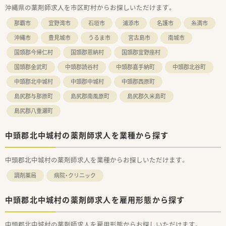
沖縄県の薬剤師求人を市区町村からお探しいただけます。
那覇市
宜野湾市
石垣市
浦添市
名護市
糸満市
沖縄市
豊見城市
うるま市
宮古島市
南城市
国頭郡今帰仁村
国頭郡恩納村
国頭郡宜野座村
国頭郡金武町
中頭郡読谷村
中頭郡嘉手納町
中頭郡北谷町
中頭郡北中城村
中頭郡中城村
中頭郡西原町
島尻郡与那原町
島尻郡南風原町
島尻郡久米島町
島尻郡八重瀬町
中頭郡北中城村の薬剤師求人を業種から探す
中頭郡北中城村の薬剤師求人を業種からお探しいただけます。
調剤薬局
病院・クリニック
中頭郡北中城村の薬剤師求人を雇用形態から探す
中頭郡北中城村の薬剤師求人を雇用形態からお探しいただけます。