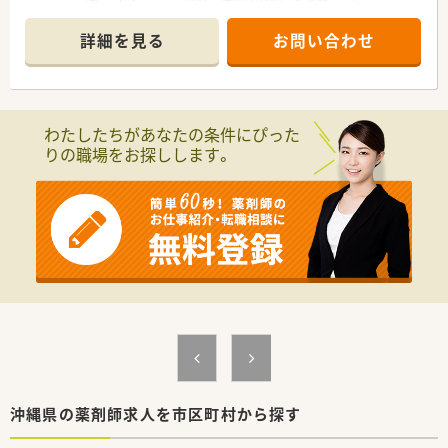
■異動を伴う場合には家賃の半分を補助する社宅制度や、引越し
■処方箋枚数1日30枚程度の店舗です。
代の補助などが用意されているため遠方からの転職も安心で
■～19時まで入れる方歓迎です。
詳細を見る
お問い合わせ
す。
«こんな企業です»
■月間の所定労働時間は160～170時間程度です。
■利用可能な託児所もございます。
わたしたちがあなたの条件にぴった
りの職場をお探しします。
沖縄県の薬剤師求人を市区町村から探す