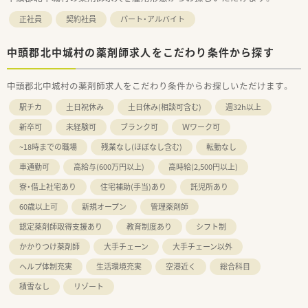
正社員
契約社員
パート・アルバイト
中頭郡北中城村の薬剤師求人をこだわり条件から探す
中頭郡北中城村の薬剤師求人をこだわり条件からお探しいただけます。
駅チカ
土日祝休み
土日休み(相談可含む)
週32h以上
新卒可
未経験可
ブランク可
Ｗワーク可
~18時までの職場
残業なし(ほぼなし含む)
転勤なし
車通勤可
高給与(600万円以上)
高時給(2,500円以上)
寮・借上社宅あり
住宅補助(手当)あり
託児所あり
60歳以上可
新規オープン
管理薬剤師
認定薬剤師取得支援あり
教育制度あり
シフト制
かかりつけ薬剤師
大手チェーン
大手チェーン以外
ヘルプ体制充実
生活環境充実
空港近く
総合科目
積雪なし
リゾート