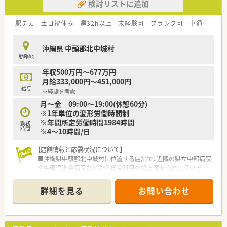
検討リストに追加
駅チカ
土日祝休み
週32h以上
未経験可
ブランク可
車通勤可
沖縄県 中頭郡北中城村
勤務地
年収500万円～677万円
月給333,000円～451,000円
給与
※経験を考慮
月～金 09:00～19:00(休憩60分)
※1年単位の変形労働時間制
※年間所定労働時間1984時間
勤務
時間
※4～10時間/日
【店舗情報と応需状況について】
■沖縄県中頭郡北中城村に位置する店舗で、近隣の県立中部病院
や中部徳洲会病院などから総合科目の処方箋を応需していま
す。
■処方箋の応需枚数は1日あたり約20枚となっており、一人ひと
詳細を見る
お問い合わせ
りの患者様に対してゆとりを持って丁寧に対応できる環境で
す。
■開局時間は月曜日から金曜日の9時から18時までとなってお
り、薬剤師3名と事務スタッフ3名の体制で業務を行います。