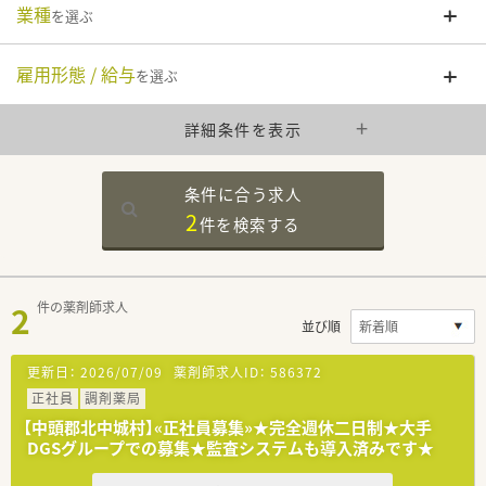
業種
を選ぶ
雇用形態 / 給与
を選ぶ
詳細条件を表示
条件に合う求人
2
件を
検索する
2
件の薬剤師求人
並び順
更新日：
2026/07/09
薬剤師求人ID：
586372
正社員
調剤薬局
【中頭郡北中城村】«正社員募集»★完全週休二日制★大手
DGSグループでの募集★監査システムも導入済みです★