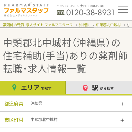
平日9：30-19：00 土日10：00-19：00
薬剤師の転職・求人サイト ファルマスタッフ
沖縄県
中頭郡北中城村
住
中頭郡北中城村（沖縄県）の
住宅補助(手当)あり
の薬剤師
転職・求人情報一覧
エリア
駅
で探す
から探す
都道府県
沖縄県
市区町村
中頭郡北中城村