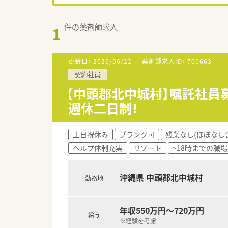
件の薬剤師求人
1
更新日：
2026/06/22
薬剤師求人ID：
700663
契約社員
【中頭郡北中城村】嘱託社員
週休二日制！
土日祝休み
ブランク可
残業なし(ほぼなし
ヘルプ体制充実
リゾート
~18時までの職場
沖縄県 中頭郡北中城村
勤務地
年収550万円～720万円
給与
※経験を考慮