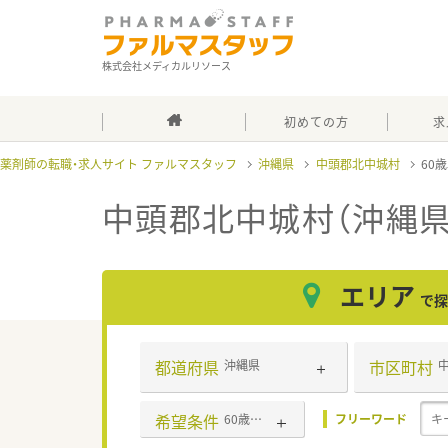
株式会社メディカルリソース
初めての方
求
薬剤師の転職・求人サイト ファルマスタッフ
沖縄県
中頭郡北中城村
60
中頭郡北中城村（沖縄県
エリア
で探
都道府県
市区町村
沖縄県
希望条件
60歳以上可
フリーワード