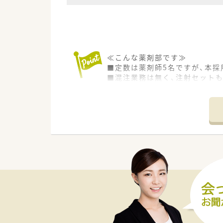
≪こんな薬剤部です≫
■定数は薬剤師5名ですが、本採
■混注業務は無く、注射セット
■チーム医療を大切にされてい