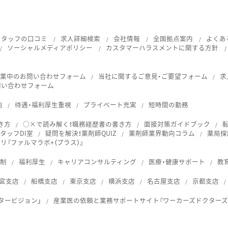
スタッフの口コミ
求人詳細検索
会社情報
全国拠点案内
よくあ
ソーシャルメディアポリシー
カスタマーハラスメントに関する方針
就業中のお問い合わせフォーム
当社に関するご意見・ご要望フォーム
求
問い合わせフォーム
向
待遇・福利厚生重視
プライベート充実
短時間の勤務
き方
○×で読み解く！職務経歴書の書き方
面接対策ガイドブック
タッフDI室
疑問を解決！薬剤師QUIZ
薬剤師業界動向コラム
薬局探
『ファルマラボ+（プラス）』
体制
福利厚生
キャリアコンサルティング
医療・健康サポート
教
宮支店
船橋支店
東京支店
横浜支店
名古屋支店
京都支店
タービジョン」
産業医の依頼と業務サポートサイト『ワーカーズドクターズ
ス