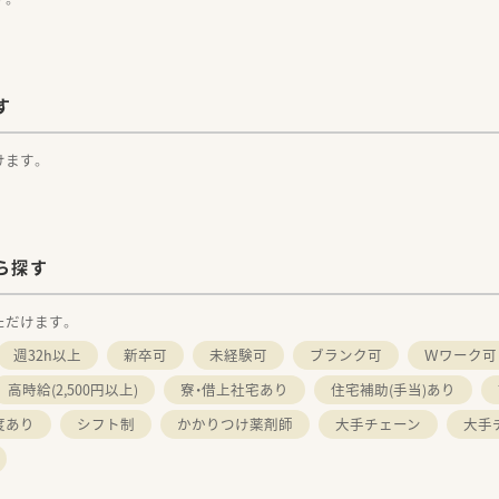
す
けます。
ら探す
ただけます。
週32h以上
新卒可
未経験可
ブランク可
Ｗワーク可
高時給(2,500円以上)
寮・借上社宅あり
住宅補助(手当)あり
度あり
シフト制
かかりつけ薬剤師
大手チェーン
大手