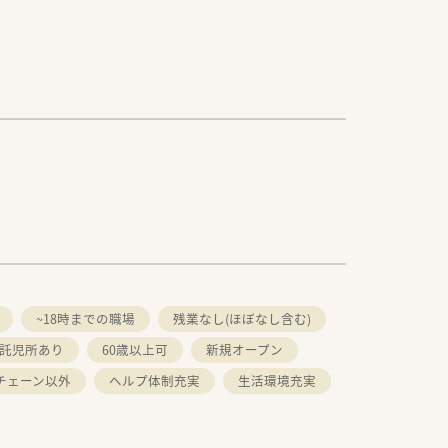
~18時までの職場
残業なし(ほぼなし含む)
託児所あり
60歳以上可
新規オープン
チェーン以外
ヘルプ体制充実
生活環境充実