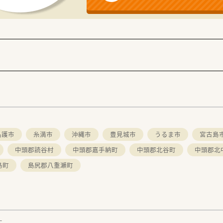
名護市
糸満市
沖縄市
豊見城市
うるま市
宮古島
中頭郡読谷村
中頭郡嘉手納町
中頭郡北谷町
中頭郡北
島町
島尻郡八重瀬町
す。