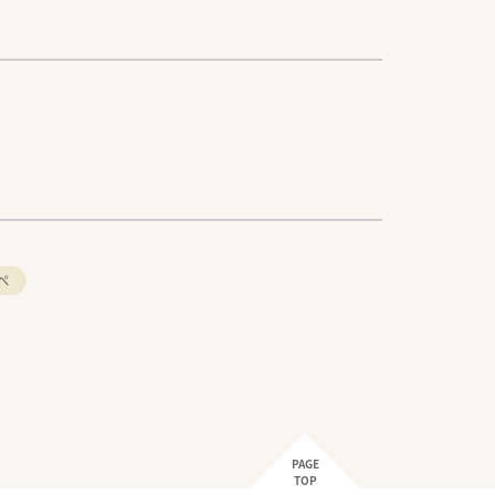
ペ
PAGE
TOP