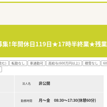
募集！年間休日119日★17時半終業★残
含む)
転勤なし
車通勤可
高給与(600万円以上)
積雪なし
6
非公開
法人名
月～金 08:30～17:30(休憩60分)
勤務時間