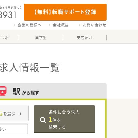
00
（祝日を除く）
【無料】転職サポート登録
企業の皆様へ
会社概要
お問い合わせ
マラボ
薬学生
支店紹介
・求人情報一覧
駅
から探す
条件に合う求人
与
を選ぶ
1
件を
検索する