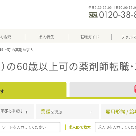
平日9：30-19：00 土日10：00-19：
人検索
求人特集
転職ガイド
ファル
歳以上可
）の60歳以上可
の薬剤師転職
す
業種
雇用形態 / 給
中頭郡北中城村
を選ぶ
求人IDで検索