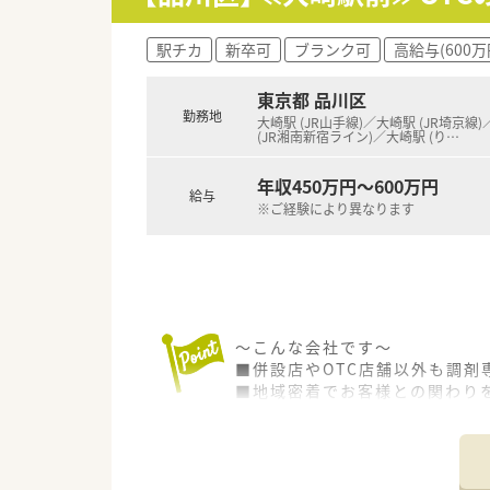
■メーカーとの勉強会を行い、
・・＊ 企業の特徴 ＊・・
駅チカ
新卒可
ブランク可
高給与(600万
■池袋を中心に展開している企
経営的にも安定している、優良
東京都 品川区
■電子薬歴・散剤機器・練り機な
勤務地
大崎駅 (JR山手線)／大崎駅 (JR埼京線
(JR湘南新宿ライン)／大崎駅 (り
…
年収450万円～600万円
給与
※ご経験により異なります
～こんな会社です～
■併設店やOTC店舗以外も調剤
■地域密着でお客様との関わり
■駅前・市街地に集中的に出店し
■学歴や年齢に関係なく、やる
キャリア志向の方も、やりがいを
■社員が安心して長く働けるよう