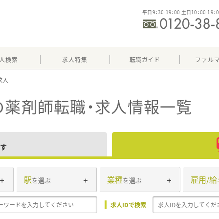
平日9：30-19：00 土日10：00-19：
人検索
求人特集
転職ガイド
ファル
の薬剤師転職・求人情報一覧
す
駅
業種
雇用/給
を選ぶ
を選ぶ
求人IDで検索