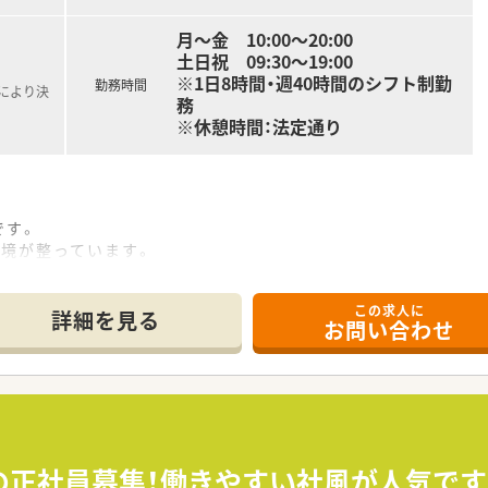
月～金 10:00～20:00
土日祝 09:30～19:00
※1日8時間・週40時間のシフト制勤
勤務時間
定により決
務
※休憩時間：法定通り
です。
環境が整っています。
ご相談可能です。
科・外科・内科・皮膚科・漢方」で採用品目数は約1,500品目で
この求人に
21:00や~22:00へ延ばす可能性があります。
詳細を見る
お問い合わせ
フットワークの軽い方
を目指したい方(1年後に管理薬剤師を任せられる方)
せる方
Cの正社員募集！働きやすい社風が人気です