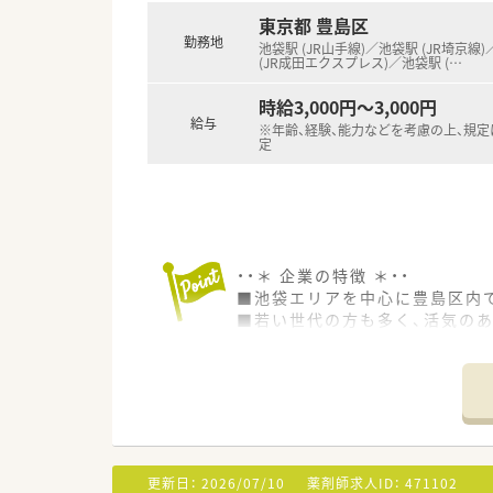
東京都 豊島区
勤務地
池袋駅 (JR山手線)／池袋駅 (JR埼京線
(JR成田エクスプレス)／池袋駅 (
…
時給3,000円～3,000円
給与
※年齢、経験、能力などを考慮の上、規
定
・・＊ 企業の特徴 ＊・・
■池袋エリアを中心に豊島区内
■若い世代の方も多く、活気の
■漢方刻み処方も取り扱いがあ
■座って服薬指導ができる環境
■電子薬歴・散剤機器・練り機な
更新日：
2026/07/10
薬剤師求人ID：
471102