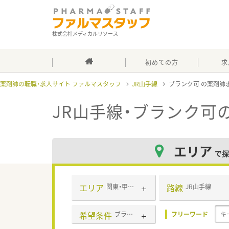
株式会社メディカルリソース
初めての方
求
薬剤師の転職・求人サイト ファルマスタッフ
JR山手線
ブランク可
JR山手線・ブランク可
エリア
で探
エリア
路線
関東・甲信越・北陸
JR山手線
希望条件
ブランク可
フリーワード