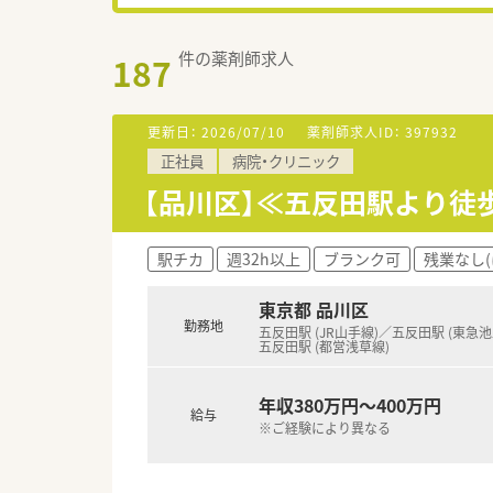
件の薬剤師求人
187
更新日：
2026/07/10
薬剤師求人ID：
397932
正社員
病院・クリニック
【品川区】≪五反田駅より徒
駅チカ
週32h以上
ブランク可
残業なし(
東京都 品川区
勤務地
五反田駅 (JR山手線)／五反田駅 (東急
五反田駅 (都営浅草線)
年収380万円～400万円
給与
※ご経験により異なる