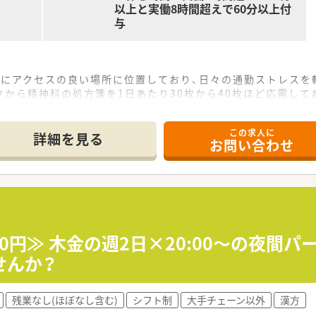
以上と実働8時間超えで60分以上付
与
常にアクセスの良い場所に位置しており、日々の通勤ストレスを
から精神科の処方箋を1日あたり30枚から40枚ほど応需して
待たせないサービス向上にも努めています。
右されず入社1年目から収入を確保できます
この求人に
詳細を見る
お問い合わせ
舗を展開しており、地域に密着した温かみのある薬局づくりを推
しないため、住み慣れた地域で腰を据えて長く働き続けることが
あいあいな社風が魅力で、患者様への誠実な対応を何よりも大切
っかりと習得していただき、地域に信頼される管理薬剤師として
00円≫ 木金の週2日×20:00～の夜間パ
多く触れることで、専門的な薬物療法に関する知識や服薬指導ス
せんか？
ウハウを吸収し、法人全体のサービス向上に貢献できる人材への
残業なし(ほぼなし含む)
シフト制
大手チェーン以外
漢方