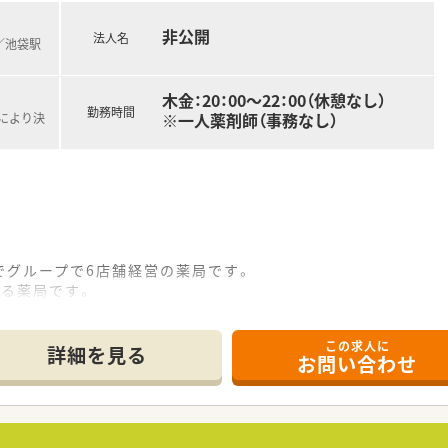
非公開
法人名
)／池袋駅
木金：20：00～22：00（休憩なし）
勤務時間
※一人薬剤師（事務なし）
定により決
でグループで6店舗経営の薬局です。
ある薬局です。
り、幅広く患者様へ健康提案ができる環境がございます。
を整えており、患者様とのコミュニケーションを大切する社風で
この求人に
ど、システム化が進んでおり、効率的にお仕事できる環境です。
詳細を見る
お問い合わせ