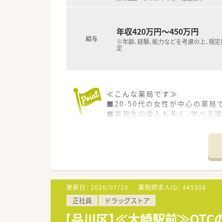
年収420万円～450万円
給与
※年齢、経験、能力などを考慮の上、規
定
≪こんな薬局です≫
■20-50代の女性が中心の薬局
■実習生の受入も多く、学べる
■1日実働10時間×週休3日も
■主な応需科目は「心療内科・精神
■処方箋が増加すると営業時間を～
≪こんな方にオススメです≫
■地域貢献の気持ちがある方＝
■スキルアップ・キャリアアップ
更新日：
2026/07/10
薬剤師求人ID：
445308
■失敗からしっかり学び、活か
正社員
ドラッグストア
≪研修制度≫
【品川区】≪大崎駅前≫OT