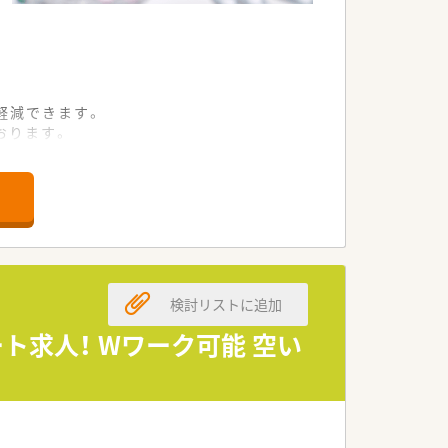
軽減できます。
おります。
進しております。
できる環境です。
にしております。
検討リストに追加
の基盤を築きます。
ート求人！ Wワーク可能 空い
キルが身につきます。
成長が期待されます。