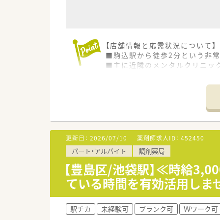
【店舗情報と応需状況について】
■駒込駅から徒歩2分という非
■主に近隣のメンタルクリニック
■最新の機械を導入 患者様を
■年俸制のため、賞与の額に左
【法人特徴について】
■東京や千葉を中心に複数の店
■転居を伴うような異動は発生
■大手チェーンとは異なる和気
更新日：
2026/07/10
薬剤師求人ID：
452450
パート・アルバイト
調剤薬局
【想定されるキャリアイメージ】
■まずは店舗の業務フローをし
【豊島区/池袋駅】≪時給3,0
■精神科や心療内科の処方箋に
ている時間を有効活用しま
■将来を見据えて店舗運営のノ
駅チカ
未経験可
ブランク可
Ｗワーク可