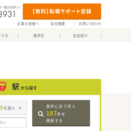
00
（祝日を除く）
【無料】転職サポート登録
企業の皆様へ
会社概要
お問い合わせ
マラボ
薬学生
支店紹介
駅
から探す
条件に合う求人
与
を選ぶ
187
件を
検索する