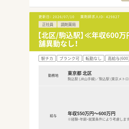
出産後復帰率100％！！（平成21
■独身寮あり ワンルームのマン
更新日：
2026/07/10
薬剤師求人ID：
429827
※ご自宅通勤できる方でも入居
正社員
調剤薬局
【北区/駒込駅】≪年収60
舗異動なし！
駅チカ
ブランク可
転勤なし
高給与(60
東京都 北区
勤務地
駒込駅 (JR山手線)／駒込駅 (東京メト
年収550万円～600万円
給与
※経験・年齢・就業条件により考慮しま