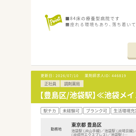
■84床の療養型病院です
■座れる環境もあり、落ち着い
更新日：
2026/07/10
薬剤師求人ID：
446819
正社員
調剤薬局
【豊島区/池袋駅】≪池袋メ
駅チカ
未経験可
ブランク可
生活環境充
東京都 豊島区
勤務地
池袋駅 (JR山手線)／池袋駅 (JR埼京線
(JR成田エクスプレス)／池袋駅 (
…