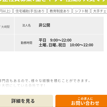
新薬など常に新しい知識をつけることができます。
円以上)
住宅補助(手当)あり
教育制度あり
シフト制
大手チェ
業です。
企業です。
ど、システム化が進んでおり、効率的にお仕事できる環境です。
非公開
法人名
)／大崎駅
平日 9:00～22:00
勤務時間
土曜、日曜、祝日 10:00～22:00
専門店もあるので、様々な経験を積むことができます。
を大切にしている会社です！
ています！
気のある社員には責任あるポジションを与えています。
この求人に
持って働くことができます！
詳細を見る
お問い合わせ
に、日々、労働環境を改善している会社です！