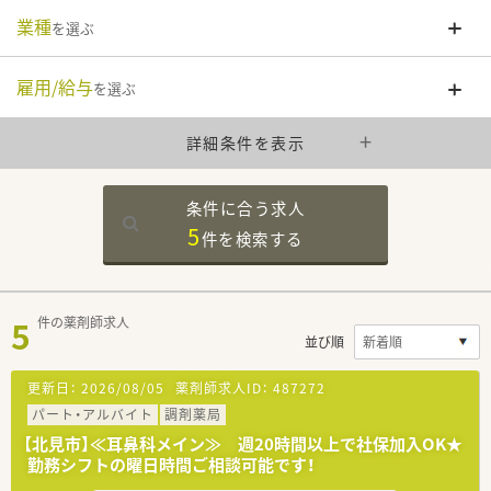
業種
を選ぶ
雇用/給与
を選ぶ
詳細条件を表示
条件に合う求人
5
件を
検索する
5
件の薬剤師求人
並び順
更新日：
2026/08/05
薬剤師求人ID：
487272
パート・アルバイト
調剤薬局
【北見市】≪耳鼻科メイン≫ 週20時間以上で社保加入OK★
勤務シフトの曜日時間ご相談可能です！