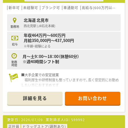
をつけながらお仕事したい方にも最適です
■大手チェーン薬局ならではの福利厚生が充実していますので、
新卒可
未経験可
ブランク可
車通勤可
高給与(600万円以上)
寮・
産休育休制度や育児介護短時間勤務制度など、ライフスタイルの
変化にあわせて安心してお仕事を続けられる実績が多数ありま
北海道 北見市
す。
西北見駅 (JR石北本線)
勤務地
■教育体制の他、明確な昇格基準を設けていますので、ご自身の
頑張りがはっきりと反映され、やりがいを持って取り組んでいく
年収464万円～600万円
ことができます
月給350,000円～437,500円
■嬉しい社割制度でお得にお買い物ができます！
給与
※年齢・経験による
取り扱う商品の約8割は割引対象ですので、普段使っているお薬
や化粧品、日用品をお得に購入することがでいます。
月～土9：00～18：00（休憩60分）
■安心安全の調剤システムを全店導入しています！
※週40時間シフト制
勤務
電子薬歴・薬袋発行機・散薬監査システム・レセプトコンピュータ
時間
ー・円盤型全自動散薬分包機・調剤過誤防止システムなど安全性
を高め薬剤師の負担を軽減できるシステムを全店に導入してい
■大手企業での安定就業
ます。
福利厚生や研修制度も整っていますので、長く安定的にお勤め
したい方におすすめです
■年収570万円～700万円台可能！
赴任費用、借り上げ社宅についてもお気軽にご相談ください
詳細を見る
お問い合わせ
■ショッピングモール内の店舗で、ご自身のお買物等にも便利で
す♪
更新日：
2026/07/09
薬剤師求人ID：
599992
正社員
ドラッグストア(調剤あり)