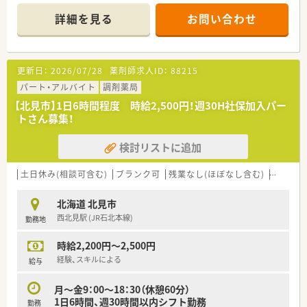
経験が浅くて調剤に自信のない方、結婚や出産などでブランク
ある方の復帰も歓迎です。
詳細を見る
お問い合わせ
〈こんな薬局です〉
■JR西北見駅から20分、車4分程 昭和通り沿いにある調剤薬局
です。
更新日：
2026/07/28
薬剤師求人ID：
88215
■スタイリッシュな外観が印象的な新しくきれいな薬局です。
■薬剤師6名体制の大型店で、耳鼻咽喉科専門病院からの処方せ
パート・アルバイト
調剤薬局
んをメインに応需しています。
【北見市】1日6時間程度 時給2,500円！週30H社保加入パー
トさん募集！
〈企業紹介〉
■全国に400店舗以上展開する大手調剤薬局です。
検討リストに追加
地域密着型店舗の割合が76.8%と高く、地域の人々の暮らしや
人生に寄り添う地域に根付いた薬局展開を行っています。
■ご主人の転勤などがあっても、退職することなく店舗異動のご
土日休み(相談可含む)
ブランク可
残業なし(ほぼなし含む)
転勤な
相談も可能です！
全国展開の薬局だからこそ！の安心感があります。
北海道 北見市
西北見駅 (JR石北本線)
勤務地
時給2,200円～2,500円
経験、スキルによる
給与
月～金9：00～18：30（休憩60分）
1日6時間、週30時間以内シフト勤務
勤務