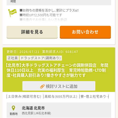
時間
■お持ちの資格を活かし、家計にプラスα！
■時給UP！2,500円も可能です
■扶養内でお仕事したい方も歓迎
■ブランクからのお仕事復帰も応援します！
■ショッピングモール内の店舗で、ご自身のお買物等にも便利で
詳細を見る
お問い合わせ
す
■就業に関してご不明な点、ご不安な点は、お気軽にご相談くだ
さい
更新日：
2026/07/21
薬剤師求人ID：
608147
正社員
ドラッグストア(調剤あり)
【北見市】大手ドラッグストアチェーンの調剤併設店 年間
休日110日以上 充実の福利厚生 育児時短勤務・LTD制
度・社員購入割引あり！働きやすさが魅力です
検討リストに追加
土日休み(相談可含む)
高給与(600万円以上)
寮・借上社宅あり
住宅
北海道 北見市
西北見駅 (JR石北本線)
勤務地