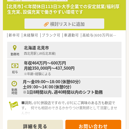
【北見市】≪年間休日113日≫大手企業での安定就業/福利厚
生充実、設備充実で働きやすい環境です
検討リストに追加
新卒可
未経験可
ブランク可
車通勤可
高給与(600万円以上)
寮・
北海道 北見市
西北見駅 (JR石北本線)
勤務地
年収464万円～600万円
月給350,000円～437,500円
給与
※年齢・経験による
月～金09:00〜18:00（休憩60分）
土09：00～14：00（休憩0分）
勤務
※1日8時間以内、週40時間以内のシフト勤務
時間
■調剤、OTC併設店ですので、OTCにご興味のある方も歓迎で
す。 何でも相談のできるかかりつけ薬剤師として活躍しませ
んか！
■年間休日110日、有休消化もしやすい環境です。しっかり働い
て、その分オフの日はゆっくりリフレッシュできます。メリハリ
詳細を見る
お問い合わせ
をつけながらお仕事したい方にも最適です