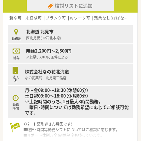
検討リストに追加
新卒可
未経験可
ブランク可
Ｗワーク可
残業なし(ほぼなし含む)
北海道 北見市
西北見駅 (JR石北本線)
勤務地
時給2,200円～2,500円
※経験、スキル、条件による
給与
株式会社なの花北海道
法人
なの花薬局 北見東三輪店
名
月～金09:00～19:30（休憩60分）
土日祝09:00～18:00（休憩60分）
※上記時間のうち、1日最大8時間勤務。
勤務
曜日・時間については勤務希望に応じてご相談可能
時間
です。
〈パート薬剤師さん募集です〉
■曜日・時間等勤務シフトについてはご相談に応じます。
■サポート体制万全！研修制度も整っています。