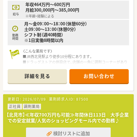
年収464万円～600万円
月給300,000円～385,000円
給与
※年齢・経験による
月～金09：00～18：00（休憩60分）
土09：00～13：00（休憩0分）
シフト制（週40時間）
勤務
時間
※1日実働8時間以内
〈こんな薬局です〉
■JR西北見駅より徒歩10分程にあります。
■ドラッグストアの併設店で、店舗の一角に調剤コーナーがあり
ます。
■車から降りずにお薬の受け渡しができるドライブスルーを併
詳細を見る
お問い合わせ
設しています。
■処方せんは、脳神経科、循環器科をメインとする近隣の病院の
他、面対応となりますので、様々な内容を扱っています。
■第１類や要指導医薬品の販売は調剤室にて行っていますので、
更新日：
2026/07/09
薬剤師求人ID：
87500
OTC薬の知識を習得し、業務の幅を広げていくこともできます。
正社員
調剤薬局
■調剤、OTC併設店ですので、OTCにご興味のある方も歓迎で
【北見市】≪年収700万円も可能≫年間休日113日 大手企業
す。 何でも相談のできるかかりつけ薬剤師として活躍しませ
での安定就業/人気のショッピングモール内での勤務♪
んか！
■年間休日110日、有休消化もしやすい環境です。しっかり働い
検討リストに追加
て、その分オフの日はゆっくりリフレッシュできます。メリハリ