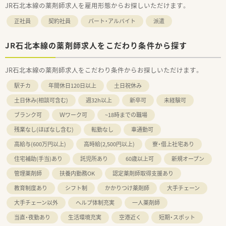
JR石北本線の薬剤師求人を雇用形態からお探しいただけます。
正社員
契約社員
パート・アルバイト
派遣
JR石北本線の薬剤師求人をこだわり条件から探す
JR石北本線の薬剤師求人をこだわり条件からお探しいただけます。
駅チカ
年間休日120日以上
土日祝休み
土日休み(相談可含む)
週32h以上
新卒可
未経験可
ブランク可
Ｗワーク可
~18時までの職場
残業なし(ほぼなし含む)
転勤なし
車通勤可
高給与(600万円以上)
高時給(2,500円以上)
寮・借上社宅あり
住宅補助(手当)あり
託児所あり
60歳以上可
新規オープン
管理薬剤師
扶養内勤務OK
認定薬剤師取得支援あり
教育制度あり
シフト制
かかりつけ薬剤師
大手チェーン
大手チェーン以外
ヘルプ体制充実
一人薬剤師
当直・夜勤あり
生活環境充実
空港近く
短期・スポット