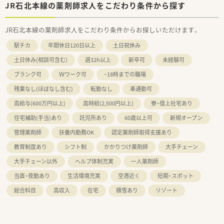
JR石北本線の薬剤師求人をこだわり条件から探す
JR石北本線の薬剤師求人をこだわり条件からお探しいただけます。
駅チカ
年間休日120日以上
土日祝休み
土日休み(相談可含む)
週32h以上
新卒可
未経験可
ブランク可
Ｗワーク可
~18時までの職場
残業なし(ほぼなし含む)
転勤なし
車通勤可
高給与(600万円以上)
高時給(2,500円以上)
寮・借上社宅あり
住宅補助(手当)あり
託児所あり
60歳以上可
新規オープン
管理薬剤師
扶養内勤務OK
認定薬剤師取得支援あり
教育制度あり
シフト制
かかりつけ薬剤師
大手チェーン
大手チェーン以外
ヘルプ体制充実
一人薬剤師
当直・夜勤あり
生活環境充実
空港近く
短期・スポット
総合科目
高収入
在宅
積雪あり
リゾート