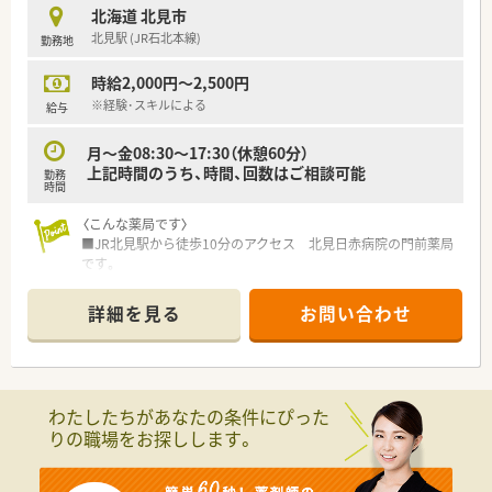
北海道 北見市
北見駅 (JR石北本線)
勤務地
時給2,000円～2,500円
※経験･スキルによる
給与
月～金08:30～17:30（休憩60分）
上記時間のうち、時間、回数はご相談可能
勤務
時間
〈こんな薬局です〉
■JR北見駅から徒歩10分のアクセス 北見日赤病院の門前薬局
です。
■薬剤師5名在籍、1日平均80枚の処方せんを応需しています。
総合科の処方せんを扱っていますので、知識・経験の幅を広げ
詳細を見る
お問い合わせ
ていける環境です。
〈パート薬剤師さん募集です〉
■時間や回数はご相談に応じます。短時間から始めたい方もご
相談ください！
わたしたちがあなたの条件にぴった
■週20時間以上勤務で社保加入対象です。しっかり働きたい方
りの職場をお探しします。
も歓迎！
■サポート体制万全！研修制度も整っています。
経験が浅くて調剤に自信のない方、結婚や出産などでブランク