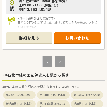
月～金09:00～18:00（休憩60分）
土09:00～13:00（休憩0分）
勤務
※時間、回数は応相談
時間
〈パート薬剤師さん募集です〉
■時間や回数はご相談に応じます。短時間から始めたい方もご
相談ください！
■AMのみ、またはPMのみの勤務や、出勤回数についてもご相談
させていただきます
詳細を見る
お問い合わせ
■週20時間以上勤務で社保加入対象です。しっかり働きたい方
も歓迎！
■サポート体制万全！研修制度も整っています。
経験が浅くて調剤に自信のない方、結婚や出産などでブランク
ある方の復帰も歓迎です。
〈こんな薬局です〉
■JR東旭川駅より徒歩5分、道道140号/愛別当麻線沿いにある薬
局です。
JR石北本線の薬剤師求人を駅から探す
■近隣の医療機関からの処方せんをメインに応需、内科、消化器
科、外科をメインに対応しています。
JR石北本線の薬剤師求人を駅からお探しいただけます。
■薬剤師2名在籍、在宅にも対応しています。
北見駅 (JR石北本線)
南永山駅 (JR石北本線)
愛し野駅 (JR石北本線)
〈企業紹介〉
■全国に400店舗以上展開する大手調剤薬局です。
新旭川駅 (JR石北本線)
旭川四条駅 (JR石北本
旭川駅 (JR石北本線)
地域密着型店舗の割合が76.8%と高く、地域の人々の暮らしや