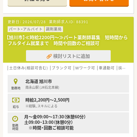
〈パート薬剤師さん募集です〉
■時間や回数はご相談に応じます。短時間から始めたい方もご
相談ください！
更新日：
2026/07/28
薬剤師求人ID：
88391
■AMのみ、またはPMのみの勤務や、出勤回数についてもご相談
させていただきます
パート・アルバイト
調剤薬局
■週20時間以上勤務で社保加入対象です。しっかり働きたい方
【旭川市】≪時給2200円～≫パート薬剤師募集 短時間から
も歓迎！
フルタイム就業まで 時間や回数のご相談可
■サポート体制万全！研修制度も整っています。
経験が浅くて調剤に自信のない方、結婚や出産などでブランク
検討リストに追加
ある方の復帰も歓迎です。
〈企業紹介〉
土日休み(相談可含む)
ブランク可
Ｗワーク可
車通勤可
扶養内勤務OK
■全国に400店舗以上展開する大手調剤薬局です。
地域密着型店舗の割合が76.8%と高く、地域の人々の暮らしや
北海道 旭川市
人生に寄り添う地域に根付いた薬局展開を行っています。
南永山駅 (JR石北本線)
勤務地
■ご主人の転勤などがあっても、退職することなく店舗異動のご
相談も可能です！
時給2,200円～2,500円
全国展開の薬局だからこそ！の安心感があります。
※経験、スキルによる
給与
月～金09:00～17:30（休憩60分）
土09:00~13:00（休憩0分）
勤務
※時間・回数ご相談可能
時間