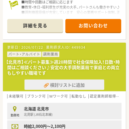
■時間や回数はご相談に応じます
■教育・休日・福利厚生が充実の大手、パートさんも働きやすい♪
■調剤機器設備が充実しています 安心の業務サポート体制、正
確・迅速な調剤を行っています
■調剤に自信のない方、ブランクある方も歓迎です
詳細を見る
お問い合わせ
サポート体制万全、ブランクはすぐにカバーできます
更新日：
2026/07/22
薬剤師求人ID：
449934
パート・アルバイト
調剤薬局
【北見市】≪パート募集≫週20時間で社会保険加入！日数・時
間はご相談ください♪安定の大手調剤薬局で家庭との両立
もしやすい職場です
検討リストに追加
未経験可
ブランク可
Ｗワーク可
転勤なし
認定薬剤師取得支援あり
北海道 北見市
北見駅 (JR石北本線)
勤務地
時給2,000円～2,100円