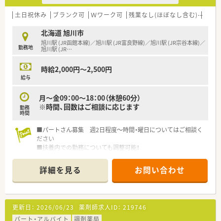
土日祝休み
ブランク可
Ｗワーク可
残業なし(ほぼなし含む)
扶養
北海道 旭川市
旭川駅 (JR函館本線)／旭川駅 (JR富良野線)／旭川駅 (JR宗谷本線)／
勤務地
旭川駅 (JR
…
時給2,000円～2,500円
給与
月～金09：00～18：00（休憩60分）
※時間、回数はご相談に応じます
勤務
時間
■パートさん募集 週2日程度～時間・曜日についてはご相談く
ださい
■扶養内での勤務についても調整可能！
■ママさん薬剤師の方も歓迎です♪子育てと両立してのご就業
を応援します
詳細を見る
お問い合わせ
■ブランクのある方や調剤に自信のない方にも親身になってご
指導いたします
■大手安定企業で福利厚生、就業環境整っています
■旭川市内に複数店舗あり ご自宅近くでのご相談も可能です
更新日：
2026/06/23
薬剤師求人ID：
219746
パート・アルバイト
調剤薬局