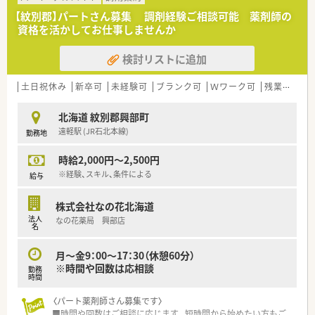
【紋別郡】パートさん募集 調剤経験ご相談可能 薬剤師の
資格を活かしてお仕事しませんか
検討リストに追加
土日祝休み
新卒可
未経験可
ブランク可
Ｗワーク可
残業なし(ほぼなし含む)
北海道 紋別郡興部町
遠軽駅 (JR石北本線)
勤務地
時給2,000円～2,500円
※経験、スキル、条件による
給与
株式会社なの花北海道
法人
なの花薬局 興部店
名
月～金9：00～17：30（休憩60分）
※時間や回数は応相談
勤務
時間
〈パート薬剤師さん募集です〉
■時間や回数はご相談に応じます。短時間から始めたい方もご