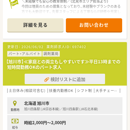
＼未経験でも安心の教育体制／（北見市エリア担当より）
今回は増員のための募集となっており、未経験やブランクのある
方でも大歓迎です。先輩スタッフによる丁寧なOJT研修や充実し
たヘルプ体制があるため、安心して業務を始められます。
詳細を見る
お問い合わせ
【店舗情報と応需状況について】
■JR石北本線の愛し野駅から徒歩1分という非常にアクセスの
良い好立地であり、毎日の通勤がスムーズな薬局です。
■内科や小児科に加えて心療内科やリハビリ科など幅広い科目
更新日：
2026/06/02
薬剤師求人ID：
697402
を応需し、1日に90枚から100枚ほど対応しています。
■施設や居宅への在宅業務も積極的に行っており、地域医療に密
パート・アルバイト
調剤薬局
着しながら多岐にわたる経験を積むことができる環境です。
【旭川市】≪家庭との両立もしやすいです≫平日13時までの
短時間勤務OKのパート求人
【法人特徴について】
■北見市内に複数の調剤薬局を展開し、地域に根差した温かい医
検討リストに追加
療サービスを提供し続けている安定した経営基盤の企業です。
■経営者自身も薬剤師であるため、現場で働くスタッフの気持ち
に寄り添った働きやすい環境作りに力を入れている会社です。
土日休み(相談可含む)
扶養内勤務OK
シフト制
大手チェーン
~1
■社員同士が助け合う風土が根付いており、有給休暇の消化率も
80％と高く、産休の取得実績も豊富にある働きやすい職場です。
北海道 旭川市
旭川四条駅 (JR宗谷本線)／旭川四条駅 (JR石北本線)
勤務地
【職場環境と雰囲気】
■正社員3名とパート1名の薬剤師が在籍しており、少人数なら
ではのアットホームで和やかな雰囲気が魅力的な職場です。
時給2,000円～2,000円
■近隣店舗からのヘルプ体制も充実しているため、一人に業務の
給与