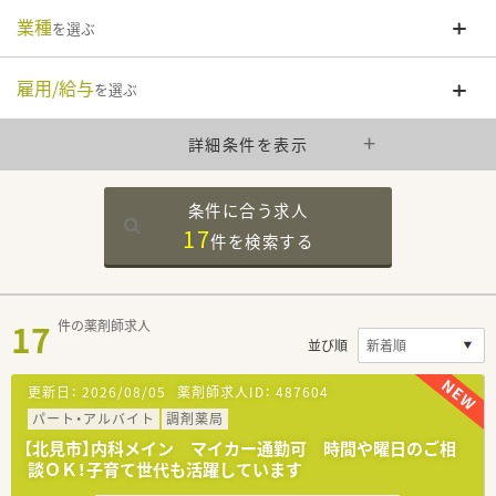
業種
を選ぶ
雇用/給与
を選ぶ
詳細条件を表示
条件に合う求人
17
件を
検索する
17
件の薬剤師求人
並び順
更新日：
2026/08/05
薬剤師求人ID：
487604
パート・アルバイト
調剤薬局
【北見市】内科メイン マイカー通勤可 時間や曜日のご相
談ＯＫ！子育て世代も活躍しています