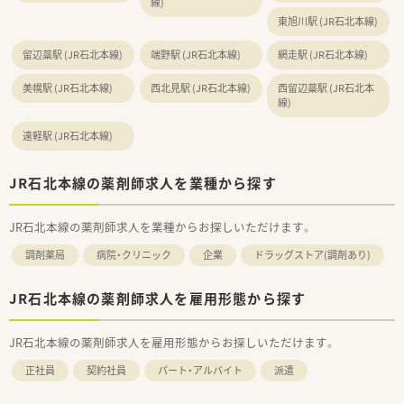
線)
人生に寄り添う地域に根付いた薬局展開を行っています。
東旭川駅 (JR石北本線)
■ご主人の転勤などがあっても、退職することなく店舗異動のご
相談も可能です！
留辺蘂駅 (JR石北本線)
全国展開の薬局だからこそ！の安心感があります。
端野駅 (JR石北本線)
網走駅 (JR石北本線)
美幌駅 (JR石北本線)
西北見駅 (JR石北本線)
西留辺蘂駅 (JR石北本
線)
遠軽駅 (JR石北本線)
JR石北本線の薬剤師求人を業種から探す
JR石北本線の薬剤師求人を業種からお探しいただけます。
調剤薬局
病院・クリニック
企業
ドラッグストア(調剤あり)
JR石北本線の薬剤師求人を雇用形態から探す
JR石北本線の薬剤師求人を雇用形態からお探しいただけます。
正社員
契約社員
パート・アルバイト
派遣