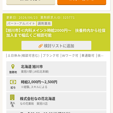
■薬剤師4名体制、処方箋1日平均100枚程を応需、スキルアップ
したい方にもオススメです。
〈パート薬剤師さん募集です〉
更新日：
2026/06/23
薬剤師求人ID：
325771
■時間や回数はご相談に応じます。短時間から始めたい方もご
相談ください！
パート・アルバイト
調剤薬局
■AMのみ、またはPMのみの勤務や、出勤回数についてもご相談
【旭川市】≪内科メイン≫時給2000円～ 扶養枠内から社保
させていただきます
加入まで幅広くご相談可能
■週20時間以上勤務で社保加入対象です。しっかり働きたい方
も歓迎！
検討リストに追加
■サポート体制万全！研修制度も整っています。
経験が浅くて調剤に自信のない方、結婚や出産などでブランク
ある方の復帰も歓迎です。
土日休み(相談可含む)
ブランク可
Ｗワーク可
車通勤可
扶養内勤務OK
〈企業紹介〉
北海道 旭川市
■全国に400店舗以上展開する大手調剤薬局です。
東旭川駅 (JR石北本線)
勤務地
地域密着型店舗の割合が76.8%と高く、地域の人々の暮らしや
人生に寄り添う地域に根付いた薬局展開を行っています。
時給2,000円～2,500円
■ご主人の転勤などがあっても、退職することなく店舗異動のご
相談も可能です！
※経験、スキルによる
給与
全国展開の薬局だからこそ！の安心感があります。
株式会社なの花北海道
法人
なの花薬局 東旭川店
名