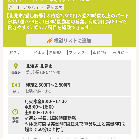
相談ください！
■AMのみ、またはPMのみの勤務や、出勤回数についてもご相談
パート・アルバイト
調剤薬局
させていただきます
【北見市/愛し野駅】≪時給2,500円≫週20時間以上のパート
■週20時間以上勤務で社保加入対象です。しっかり働きたい方
募集！週2～4日、1日8時間勤務の募集。有給消化率80％で
も歓迎！
働きやすく、幅広い科目を経験できます。
■サポート体制万全！研修制度も整っています。
経験が浅くて調剤に自信のない方、結婚や出産などでブランク
検討リストに追加
ある方の復帰も歓迎です。
〈企業紹介〉
駅チカ
土日祝休み
未経験可
ブランク可
車通勤可
高時給(2,500円以上)
■全国に400店舗以上展開する大手調剤薬局です。
地域密着型店舗の割合が76.8%と高く、地域の人々の暮らしや
北海道 北見市
人生に寄り添う地域に根付いた薬局展開を行っています。
愛し野駅 (JR石北本線)
勤務地
■ご主人の転勤などがあっても、退職することなく店舗異動のご
相談も可能です！
時給2,500円～2,500円
全国展開の薬局だからこそ！の安心感があります。
経験・条件による
給与
月火木金8:00～17:30
水8:00～16:00
土8:00～12:30
※週2～4日、1日8時間勤務
勤務
時間
※休憩時間は実働6時間超えで45分以上と実働8時間
超えで60分以上付与