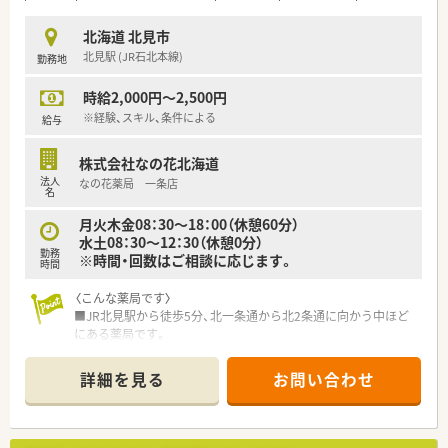
となっています☆
北海道 北見市
北見駅 (JR石北本線)
勤務地
時給2,000円～2,500円
※経験、スキル、条件による
給与
株式会社なの花北海道
法人
なの花薬局 一条店
名
月火木金08：30～18：00（休憩60分）
水土08：30～12：30（休憩0分）
勤務
※時間・回数はご相談に応じます。
時間
〈こんな薬局です〉
■JR北見駅から徒歩5分、北一条通から北2条通に向かう中ほど
にある薬局です。
北見市街にありますので、交通アクセスも便利です。
■皮ふ科クリニックの門前薬局で、1日平均60枚程度の処方せん
詳細を見る
お問い合わせ
を扱っています。
■薬剤師2名体制です。
〈パート薬剤師さん募集です〉