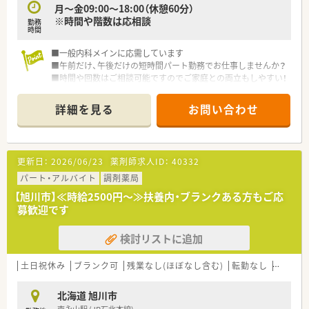
月～金09:00～18:00（休憩60分）
※時間や階数は応相談
勤務
時間
■一般内科メインに応需しています
■午前だけ、午後だけの短時間パート勤務でお仕事しませんか？
■時間や回数はご相談可能ですのでご家庭との両立もしやすい！
■ブランクのある方にも丁寧にご指導いたします
■子育て中のママさん薬剤師のお仕事復帰のご相談も歓迎いた
詳細を見る
お問い合わせ
します
更新日：
2026/06/23
薬剤師求人ID：
40332
パート・アルバイト
調剤薬局
【旭川市】≪時給2500円～≫扶養内・ブランクある方もご応
募歓迎です
検討リストに追加
土日祝休み
ブランク可
残業なし(ほぼなし含む)
転勤なし
車通勤
北海道 旭川市