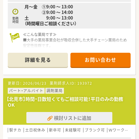
負担が偏ることなく、全員で協力しながら仕事を進められます。
月～金 ①9:00 ～ 13:00
■忙しい時間帯でもお互いに声を掛け合い、わからないことがあ
②9:00 ～ 14:00
ればすぐに先輩に質問できる風通しの良い素晴らしい環境で
土 9:00 ～ 13:00
勤務
す。
時間
（時間曜日ご相談ください）
≪こんな薬局です≫
■大手の薬局事業会社が吸収合併した大手チェーン薬局のため
安定性抜群です。
■隣接する内科系の病院からの応需をメインとしています。
■13時や14時までのシフト組みが可能ですので、無理なくお仕
詳細を見る
お問い合わせ
事と家庭を両立できます。
■旭川四条駅からが徒歩6分程で到着でき、徒歩３分程の場所に
バス停もあります。
■お車通勤も可能です。片側2車線の道路に面しているので冬道
更新日：
2026/06/23
薬剤師求人ID：
193972
も安心の立地です。
■徒歩圏内にコンビニがあるのでちょっとした買い物に便利で
パート・アルバイト
調剤薬局
す。
【北見市】時間・日数短くてもご相談可能！平日のみの勤務
OK
≪こんな方にオススメです≫
■安定した経営基盤を求めている。
検討リストに追加
■家庭とのライフワークバランスを重視している。
■通勤しやすい薬局が良い。
駅チカ
土日祝休み
新卒可
未経験可
ブランク可
Ｗワーク可
残