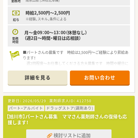
南永山駅 (JR石北本線)
勤務地
時給2,500円～2,500円
※経験、スキル、条件による
給与
月～金09：00～13：00（休憩なし）
（週2日～時間・曜日は応相談）
勤務
時間
■パートさんの募集です 時給は2,500円～ご経験により昇給あ
ります！
週2回程度～お仕事してくださる方大募集です 時間や曜日に
ついてはご相談ください☆
■
詳細を見る
お問い合わせ
■もう少し長くお仕事したい方も大歓迎です 週30時間以上働
ける方は、社会保険加入できます
■ブランクのある方も丁寧にご指導いたしますので、ご相談お待
ちしております
更新日：
2026/05/29
薬剤師求人ID：
412750
パート・アルバイト
ドラッグストア(調剤あり)
【旭川市】パートさん募集 ママさん薬剤師さんの復帰も応
援します！
検討リストに追加