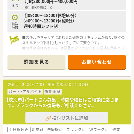
月給280,000円～400,000円
給与
※年齢・経験による
①09：00～18：00（休憩60分）
②09：00～13：00（休憩0分）
勤務
週40時間シフト制
時間
■スキルやキャリアにあわせた研修カリキュラムがあり、個々の
スキルアップ体制もしっかりしていて安心です。
■研修制度はもちろん、従業員が安全で安心して業務に集中でき
る環境を整えています。 電子薬歴、監査システムなどの設備も
整えており、効率的に業務に取り組めます。
詳細を見る
お問い合わせ
■福利厚生が厚く、ライフスタイルに応じて勤務できる環境で
す 長く勤務していきたい方に最適ですよ。
■有休消化率良くお休みもしっかりとれます♪頑張ったご褒美
に海外旅行も。。連休取得もできます。
更新日：
2026/07/03
薬剤師求人ID：
219743
パート・アルバイト
調剤薬局
【紋別市】パートさん募集 時間や曜日はご相談に応じま
す。ブランクからの復帰もご相談ください。
検討リストに追加
土日祝休み
新卒可
未経験可
ブランク可
Ｗワーク可
残業なし(ほぼなし含む)