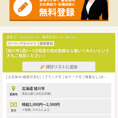
ある方の復帰も歓迎です。
〈企業紹介〉
■全国に400店舗以上展開する大手調剤薬局です。
地域密着型店舗の割合が76.8%と高く、地域の人々の暮らしや
人生に寄り添う地域に根付いた薬局展開を行っています。
■ご主人の転勤などがあっても、退職することなく店舗異動のご
相談も可能です！
更新日：
2026/06/23
薬剤師求人ID：
88341
全国展開の薬局だからこそ！の安心感があります。
パート・アルバイト
調剤薬局
【旭川市】週2～3日程度の短め勤務なら働いてみたいという
方もご相談ください♪
検討リストに追加
土日休み(相談可含む)
ブランク可
Ｗワーク可
残業なし(ほぼなし含む)
北海道 旭川市
南永山駅 (JR石北本線)
勤務地
時給2,000円～2,500円
※経験、スキルによる
給与