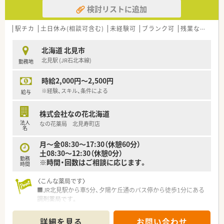
検討リストに追加
駅チカ
土日休み(相談可含む)
未経験可
ブランク可
残業なし(ほぼなし含む)
北海道 北見市
北見駅 (JR石北本線)
勤務地
時給2,000円～2,500円
※経験、スキル、条件による
給与
株式会社なの花北海道
法人
なの花薬局 北見寿町店
名
月～金08:30～17:30（休憩60分）
土08:30～12:30（休憩0分）
勤務
※時間・回数はご相談に応じます。
時間
〈こんな薬局です〉
■JR北見駅から車5分、夕陽ケ丘通のバス停から徒歩1分にある
調剤薬局です。
■内科医院からメインに、内科、消化器内科の処方せんを応需し
ています。
詳細を見る
お問い合わせ