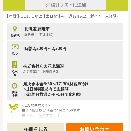
検討リストに追加
年間休日120日以上
土日祝休み
週32h以上
新卒可
未経験可
ブ
北海道 網走市
網走駅 (JR石北本線)
勤務地
時給2,500円～2,500円
給与
株式会社なの花北海道
法人
なの花薬局 網走潮見店
名
月火水木金8:30～17：30（休憩60分）
※1日8時間以内で応相談
勤務
※勤務日数週2日～5日で応相談
時間
〈こんな薬局です〉
■ＪＲ網走駅から車で9分の立地です
■マイカー通勤可能です
■2023年3月オープン、オレンジ色のサインが目を引く、新しく
きれいな薬局です。
詳細を見る
お問い合わせ