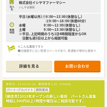
株式会社イシヤマファーマシー
法人
いしやま薬局
名
平日（水曜以外）①9：00～13：00（休憩なし）
②9：00～18：00（休憩60分）
水曜 9：00～12：00（休憩なし）
土曜 9：00～13：00（休憩なし）
勤務
時間
※平日、上記時間のうち1日4時間程度からOK
日数も週3日以上から相談可能
≪こんな薬局です≫
■店舗裏手に広い駐車スペースがあり、車通勤が便利な薬局で
す。
■従業員同士の距離感が近くアットホームな雰囲気の薬局で
す。
詳細を見る
お問い合わせ
■1店舗経営の為ヘルプや異動の心配がありません。
■国道に面しており、周辺には銀行や携帯ショップなどが並び活
気ある立地です。
更新日：
2026/05/26
薬剤師求人ID：
559888
≪こんな方におススメ≫
★扶養内での勤務をご希望の方
パート・アルバイト
調剤薬局
★平日のみ勤務をご希望の方
【網走市】2023年オープンの新しい薬局 パートさん募集
★専門性に特化した調剤を行いたい方
時給2,500円以上！時間や曜日はご相談可能です。