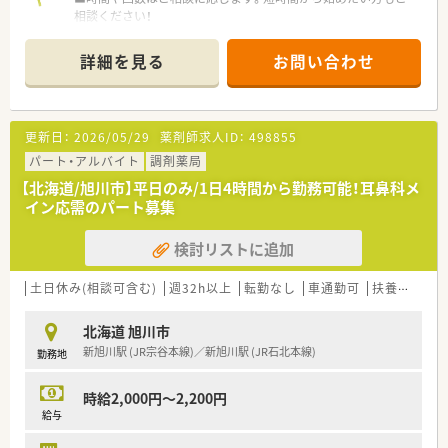
相談ください！
■AMのみ、またはPMのみの勤務や、出勤回数についてもご相談
させていただきます
詳細を見る
お問い合わせ
■週20時間以上勤務で社保加入対象です。しっかり働きたい方
も歓迎！
■サポート体制万全！研修制度も整っています。
経験が浅くて調剤に自信のない方、結婚や出産などでブランク
更新日：
2026/05/29
薬剤師求人ID：
498855
ある方の復帰も歓迎です。
パート・アルバイト
調剤薬局
〈こんな薬局です〉
【北海道/旭川市】平日のみ/1日4時間から勤務可能！耳鼻科メ
■国保病院の門前に位置し、スタイリッシュな外観が目を引く新
イン応需のパート募集
しい薬局です。
町役場からも徒歩8分の立地です。
検討リストに追加
■薬剤師2名在籍。
内科、外科メインに、1日平均60枚程度の処方せんを応需して
います。
土日休み(相談可含む)
週32h以上
転勤なし
車通勤可
扶養内勤務OK
■土日祝日はお休みの薬局です。
北海道 旭川市
〈企業紹介〉
新旭川駅 (JR宗谷本線)／新旭川駅 (JR石北本線)
勤務地
■全国に400店舗以上展開する大手調剤薬局です。
地域密着型店舗の割合が76.8%と高く、地域の人々の暮らしや
人生に寄り添う地域に根付いた薬局展開を行っています。
時給2,000円～2,200円
■ご主人の転勤などがあっても、退職することなく店舗異動のご
給与
相談も可能です！
全国展開の薬局だからこそ！の安心感があります。