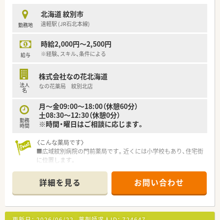
北海道 紋別市
遠軽駅 (JR石北本線)
勤務地
時給2,000円～2,500円
※経験、スキル、条件による
給与
株式会社なの花北海道
法人
なの花薬局 紋別北店
名
月～金09:00～18:00（休憩60分）
土08:30～12:30（休憩0分）
勤務
※時間・曜日はご相談に応じます。
時間
〈こんな薬局です〉
■広域紋別病院の門前薬局です。近くには小学校もあり、住宅街
に位置します。
■薬剤師6名在籍しています。
■1日平均150枚程、複数科の処方せんを応需しています。スキ
詳細を見る
お問い合わせ
ルアップしたい方にもオススメです。
〈パート薬剤師さん募集です〉
■時間や回数はご相談に応じます。短時間から始めたい方もご
更新日：
2026/06/22
薬剤師求人ID：
724647