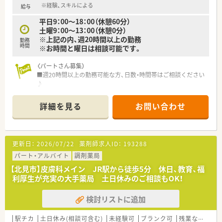
※経験、スキルによる
給与
平日9：00～18：00（休憩60分）
土曜9：00～13：00（休憩0分）
※上記の内、週20時間以上の勤務
勤務
時間
※お時間と曜日は相談可能です。
〈パートさん募集）
■週20時間以上の勤務可能な方、日数・時間帯はご相談ください
♪
■週20時間以上の勤務で社会保険の加入が可能です！
詳細を見る
お問い合わせ
〈こんな薬局です〉
■JR北見駅から徒歩9分程、国道39号線を経由して北3条通沿い
にあります。
■病床数300床の病院門前に位置し、内科、循環器、整形外科、泌
更新日：
2026/07/22
薬剤師求人ID：
193288
尿器科をメインに複数科の処方せんに対応しています。
■薬剤師3名体制
パート・アルバイト
調剤薬局
【北見市】皮膚科メイン JR駅から徒歩5分 休日、教育、福
〈企業紹介〉
利厚生が充実の大手薬局 土日休みのご相談もOK！
■人材育成に注力、社内・社外研修などオリジナルの教育制度が
あり、薬剤師としての専門性に磨きをかけることができます！
検討リストに追加
■全国に薬局を展開している安定企業ならではの安心の就業環
境です♪
■監査機器が充実しており、過誤の発生確率は非常に少ない環境
駅チカ
土日休み(相談可含む)
未経験可
ブランク可
残業なし(ほぼなし含む)