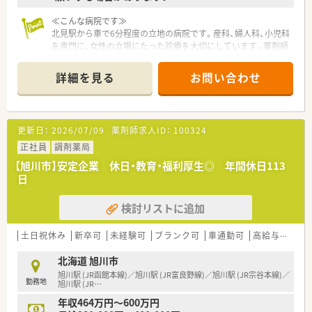
≪こんな病院です≫
北見駅から車で6分程度の立地の病院です。産科、婦人科、小児科
を専門に、女性の立場にたった診療を大切にしています。薬剤師
の業務内容としては主に産科・婦人科をメインに対応いただきま
す。自然分娩や帝王切開後の患者様のサポートや婦人科疾患の
詳細を見る
お問い合わせ
患者様のケアを行います。女性が多い職場であり、お互いに協力
し合う協力体制が整っています。
≪求人特徴≫
更新日：
2026/07/09
薬剤師求人ID：
100324
■病院での薬剤師経験は問いませんので、これからキャリアを築
きたいという意欲をお持ちの方を歓迎します。
正社員
調剤薬局
■他職種との連携が重要となるため、円滑なコミュニケーション
【旭川市】安定企業 休日・教育・福利厚生◎ 年間休日113
を取りながら業務を進められる方を募集します。
日
■週の勤務日数は3～4日程度となります。1日あたりの労働時間
も4時間程度からシフト調整が可能です。ゆとりを持って無理な
検討リストに追加
く働くことが可能な環境です。
≪こんな方にオススメ≫
土日祝休み
新卒可
未経験可
ブランク可
車通勤可
高給与(600万円以上)
■残業が少なく、プライベートや家庭との両立を重視したい方に
ぴったりです。
北海道 旭川市
■有給休暇の取得もしやすい環境であり、長く落ち着いて働き続
旭川駅 (JR函館本線)／旭川駅 (JR富良野線)／旭川駅 (JR宗谷本線)／
勤務地
けやすい職場環境です。
旭川駅 (JR
…
年収464万円～600万円