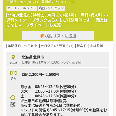
更新日：
2026/07/14
薬剤師求人ID：
732005
■時間や回数はご相談に応じます。短時間から始めたい方もご
相談ください！
パート・アルバイト
病院・クリニック
■AMのみ、またはPMのみの勤務や、出勤回数についてもご相談
【北海道北見市】時給2,500円まで相談可！ 産科・婦人科・小
させていただきます
児科メイン！ ブランクある方もご相談可能です！ 残業ほ
■週20時間以上勤務で社保加入対象です。しっかり働きたい方
ぼなし★ プライベートも充実！
も歓迎！
■サポート体制万全！研修制度も整っています。
検討リストに追加
経験が浅くて調剤に自信のない方、結婚や出産などでブランク
ある方の復帰も歓迎です。
年間休日120日以上
土日休み(相談可含む)
新卒可
未経験可
ブラ
〈企業紹介〉
■全国に400店舗以上展開する大手調剤薬局です。
北海道 北見市
地域密着型店舗の割合が76.8%と高く、地域の人々の暮らしや
北見駅 (JR石北本線)／北見駅 (ふるさと銀河線)
勤務地
人生に寄り添う地域に根付いた薬局展開を行っています。
■ご主人の転勤などがあっても、退職することなく店舗異動のご
相談も可能です！
時給2,300円～2,500円
全国展開の薬局だからこそ！の安心感があります。
給与
月水金 08:45～12:45（休憩00分）
火木 13:00～17:00（休憩00分）
土 08:45～12:30（休憩00分）
※土曜日の勤務は月1回程度。
勤務
※火木は毎週どちらか1日は勤務必須。
時間
※シフトの関係で8:45～17:15（休憩60分）の勤務をお
願いする場合があります。