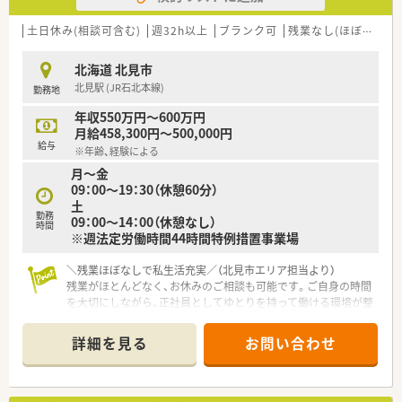
■将来的に管理薬剤師として活躍したい方にもキャリアアップ
のチャンスも！地元で長くお勤めしたいと考えている方を歓迎し
土日休み(相談可含む)
週32h以上
ブランク可
残業なし(ほぼなし含む)
ます。
■信頼と優しさをモットーに掲げており、地域の方々から愛され
北海道 北見市
るかかりつけ薬局を目指している法人です。
北見駅 (JR石北本線)
勤務地
【このような方にオススメ】
年収550万円～600万円
■残業が少なく、ご家族との時間やご自身の時間をしっかりと大
月給458,300円～500,000円
切にしたい方
給与
※年齢、経験による
■手厚い住宅補助や転居費用のサポートを活用して、心機一転新
月～金
しい環境でチャレンジしたい方
09：00～19：30（休憩60分）
■ブランクがあって少し不安を感じているものの、手厚い教育サ
土
ポートを受けながらもう一度頑張りたい方
勤務
09：00～14：00（休憩なし）
時間
※週法定労働時間44時間特例措置事業場
未経験、ブランクのある方もご相談に応じます。お気軽にお問い
合わせください！
＼残業ほぼなしで私生活充実／（北見市エリア担当より）
残業がほとんどなく、お休みのご相談も可能です。ご自身の時間
を大切にしながら、正社員としてゆとりを持って働ける環境が整
っています。
＊------------------------------------------＊
詳細を見る
お問い合わせ
【店舗情報と応需状況について】
■JR北見駅から徒歩12分の立地 内科、循環器クリニックのの
門前薬局です。