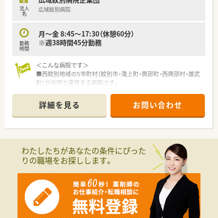
法人
広域紋別病院
名
月～金 8:45～17:30（休憩60分）
※週38時間45分勤務
勤務
時間
＜こんな病院です＞
■西紋別地域の5市町村（紋別市・滝上町・興部町・西興部村・雄武
町）が共同で運営する病院です。
■二次医療圏の中核病院での勤務となります
■2015年に新築移転され、当時の最新設備を整えた病院です。
詳細を見る
お問い合わせ
■外来は院外処方のため入院患者様に集中できる環境です
■混注業務、病棟業務に興味のある方やチーム医療、地域医療に
興味のある方歓迎！幅広く経験を積める病院です。
＜こんな方におすすめです＞
わたしたちがあなたの条件にぴった
■経験不問です。初めて病院にチャレンジしたい方もご応募可
りの職場をお探しします。
能です。もちろん新卒者も歓迎
！元々別の業界にいた方や調剤薬局のみのご経験の方が初めて病
院で勤められて、現在も活躍されています！
■公務員として働きたい方、安定した昇給率や待遇が望めます。
■一人暮らしを考えている方へ、社宅の利用や住宅手当が対象と
なります。