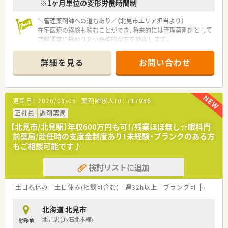
※1ヶ月単位の変形労働時間制
未経験、ブランクのある方もご相談に応じます。お気軽にお問い
合わせください！
＼管理薬剤師への道もあり／（北見市エリア担当より）
在宅医療の経験も積むことができ、将来的には管理薬剤師として
店舗運営に携わりたい意欲的な方を歓迎します。
＊------------------------------------------＊
詳細を見る
お問い合わせ
【店舗情報と応需状況について】
■最寄り駅の端野駅から車で6分ほどの場所に位置しており、毎
日の通勤にも便利な環境が整っている調剤薬局です。
■内科や消化器科に加えて在宅などの処方箋を1日あたり30枚
更新日：
2026/08/05
薬剤師求人ID：
717956
から40枚ほど応需している店舗です。
■約1,200品目の医薬品を取り扱っており、地域の患者さまの
正社員
調剤薬局
様々なニーズにお応えできる体制を整えています。
【北見市/北見駅】年収600万円も可！/残業ほぼ無し☆眼科門
前薬局/赴任時の支度金制度あり！未経験・ブランクのある方
【企業紹介】
もご相談可能です♪
■市内に4店舗を運営する調剤薬局です。地域に密着のかかりつ
け薬剤師として活躍しませんか。
検討リストに追加
■将来的に管理薬剤師として活躍したい方にもキャリアアップ
のチャンスも！地元で長くお勤めしたいと考えている方を歓迎し
ます。
土日祝休み
土日休み(相談可含む)
週32h以上
ブランク可
残業なし
■信頼と優しさをモットーに掲げており、地域の方々から愛され
るかかりつけ薬局を目指している法人です。
北海道 北見市
北見駅 (JR石北本線)
勤務地
【このような方にオススメ】