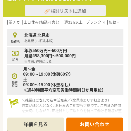
検討リストに追加
駅チカ
土日休み(相談可含む)
週32h以上
ブランク可
転勤なし
北海道 北見市
北見駅 (JR石北本線)
勤務地
年収550万円～600万円
月給458,300円～500,000円
給与
※年齢、経験による
月～金
09：00～19：00（休憩60分）
土
勤務
09：00～15：00（休憩なし）
時間
※週40時間平均変形労働時間制（1か月単位）
＼残業ほぼなしで私生活充実／（北見市エリア担当より）
残業がほとんどなく、お休みのご相談も可能です。ご自身の時間
を大切にしながら、正社員としてゆとりを持って働ける環境が整
っています。
＊------------------------------------------＊
詳細を見る
お問い合わせ