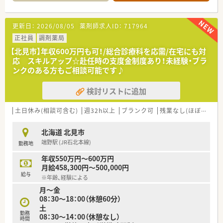
【店舗情報と応需状況について】
■JR北見駅から徒歩7分の立地 消化器クリニックのの門前薬
局です。
更新日：
2026/08/05
薬剤師求人ID：
717964
■処方せん枚数は、1日100枚程度、消化器内科をメインに近隣の
総合病院からの処方箋も応需しています。
正社員
調剤薬局
薬剤師は常勤3名在籍しており、在宅も行っています。
【北見市】年収600万円も可！/総合診療科を応需/在宅にも対
■電子薬歴を完備全自動分包機や錠剤、散薬の監査システムなど
応 スキルアップ☆赴任時の支度金制度あり！未経験・ブラ
設備も整っています。
ンクのある方もご相談可能です♪
【企業紹介】
検討リストに追加
■市内に4店舗を運営する調剤薬局です。地域に密着のかかりつ
け薬剤師として活躍しませんか。
■将来的に管理薬剤師として活躍したい方にもキャリアアップ
土日休み(相談可含む)
週32h以上
ブランク可
残業なし(ほぼなし含む)
のチャンスも！地元で長くお勤めしたいと考えている方を歓迎し
ます。
北海道 北見市
■信頼と優しさをモットーに掲げており、地域の方々から愛され
端野駅 (JR石北本線)
勤務地
るかかりつけ薬局を目指している法人です。
年収550万円～600万円
【このような方にオススメ】
月給458,300円～500,000円
■残業が少なく、ご家族との時間やご自身の時間をしっかりと大
給与
※年齢、経験による
切にしたい方
月～金
■手厚い住宅補助や転居費用のサポートを活用して、心機一転新
08：30～18：00（休憩60分）
しい環境でチャレンジしたい方
土
■ブランクがあって少し不安を感じているものの、手厚い教育サ
勤務
08：30～14：00（休憩なし）
ポートを受けながらもう一度頑張りたい方
時間