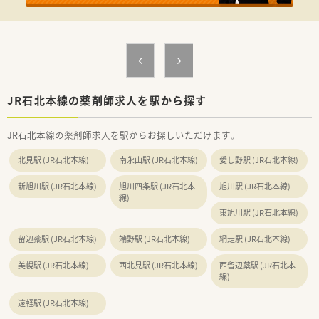
＜充実の設備＞
■化学療法の為の安全キャビネットを設置しています。最新の
監査システムがセットされており、安心して作業が可能です。は
じめての方にも丁寧に指導も行っています。
■大型の全自動分包機を備えています。
■ＰＣは薬局職員に対して1台以上設置されています。
■画像でデータが残せる監査システムを導入しています。
JR石北本線の薬剤師求人を駅から探す
JR石北本線の薬剤師求人を駅からお探しいただけます。
北見駅 (JR石北本線)
南永山駅 (JR石北本線)
愛し野駅 (JR石北本線)
新旭川駅 (JR石北本線)
旭川四条駅 (JR石北本
旭川駅 (JR石北本線)
線)
東旭川駅 (JR石北本線)
留辺蘂駅 (JR石北本線)
端野駅 (JR石北本線)
網走駅 (JR石北本線)
美幌駅 (JR石北本線)
西北見駅 (JR石北本線)
西留辺蘂駅 (JR石北本
線)
遠軽駅 (JR石北本線)