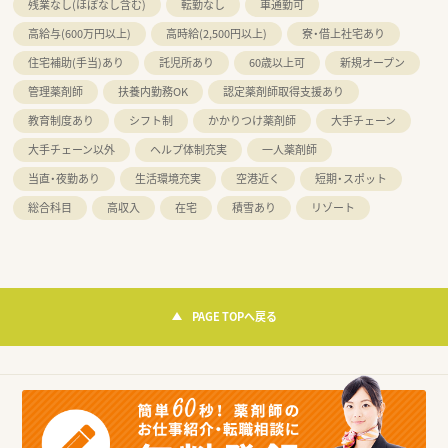
残業なし(ほぼなし含む)
転勤なし
車通勤可
高給与(600万円以上)
高時給(2,500円以上)
寮・借上社宅あり
住宅補助(手当)あり
託児所あり
60歳以上可
新規オープン
管理薬剤師
扶養内勤務OK
認定薬剤師取得支援あり
教育制度あり
シフト制
かかりつけ薬剤師
大手チェーン
大手チェーン以外
ヘルプ体制充実
一人薬剤師
当直・夜勤あり
生活環境充実
空港近く
短期・スポット
総合科目
高収入
在宅
積雪あり
リゾート
PAGE TOPへ戻る