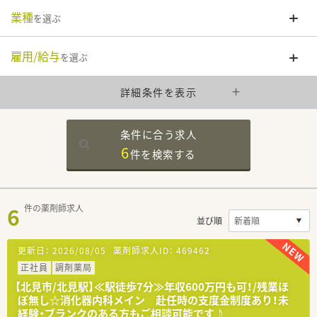
業種
を選ぶ
雇用/給与
を選ぶ
詳細条件を表示
条件に合う求人
6
件を
検索する
6
件の薬剤師求人
並び順
更新日：
2026/08/05
薬剤師求人ID：
469462
正社員
調剤薬局
【北見市/北見駅】≪駅徒歩7分≫年収600万円も可！/残業ほ
ぼ無し☆消化器内科メイン 赴任時の支度金制度あり！未
経験・ブランクのある方もご相談可能です♪