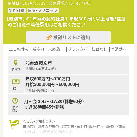
更新日：
2026/07/29
薬剤師求人ID：
407793
■処方せん枚数は、1日100枚程度、内科、循環器、小児科をメイ
ンに近隣の総合病院からの処方箋も応需しています。薬剤師は3
契約社員
病院・クリニック
名在籍しております。
【紋別市】≪1年毎の契約社員≫年収600万円以上可能！住居
■電子薬歴を完備全自動分包機や錠剤、散薬の監査システムなど
のご用意や着任費用はご相談ください
設備も整っています。
検討リストに追加
【企業紹介】
■市内に4店舗を運営する調剤薬局です。地域に密着のかかりつ
け薬剤師として活躍しませんか。
土日祝休み
新卒可
未経験可
ブランク可
転勤なし
車通勤可
高給
■将来的に管理薬剤師として活躍したい方にもキャリアアップ
のチャンスも！地元で長くお勤めしたいと考えている方を歓迎し
北海道 紋別市
ます。
旭川駅 (JR石北本線)
勤務地
■信頼と優しさをモットーに掲げており、地域の方々から愛され
るかかりつけ薬局を目指している法人です。
年収600万円～700万円
月給500,000円～600,000円
【このような方にオススメ】
給与
※年齢・経験による
■残業が少なく、ご家族との時間やご自身の時間をしっかりと大
切にしたい方
月～金 8:45～17:30（休憩60分）
■手厚い住宅補助や転居費用のサポートを活用して、心機一転新
※週38時間45分勤務
勤務
しい環境でチャレンジしたい方
時間
■ブランクがあって少し不安を感じているものの、手厚い教育サ
ポートを受けながらもう一度頑張りたい方
＜こんな病院です＞
■西紋別地域の5市町村（紋別市・滝上町・興部町・西興部村・雄武
未経験、ブランクのある方もご相談に応じます。お気軽にお問い
町）が共同で運営する病院です。
合わせください！