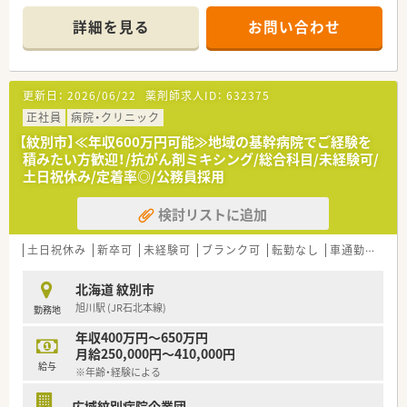
■二次医療圏の中核病院での勤務となります
■2015年に新築移転され、当時の最新設備を整えた病院です。
詳細を見る
お問い合わせ
■外来は院外処方のため入院患者様に集中できる環境です
■混注業務、病棟業務に興味のある方やチーム医療、地域医療に
妙味のある方など、幅広く経験を積める病院です。
更新日：
2026/06/22
薬剤師求人ID：
632375
＜こんな方におすすめです＞
■経験不問です。初めて病院にチャレンジしたい方もご応募可
正社員
病院・クリニック
能です。もちろん新卒者も歓迎です
【紋別市】≪年収600万円可能≫地域の基幹病院でご経験を
■公務員として働きたい方、安定した昇給率や待遇が望めます。
積みたい方歓迎！/抗がん剤ミキシング/総合科目/未経験可/
■一人暮らしを考えている方へ、社宅の利用が可能です。入職時
土日祝休み/定着率◎/公務員採用
の引っ越し代も相談可能です。
検討リストに追加
＜充実の設備＞
■化学療法の為の安全キャビネットを設置しています。はじめ
ての方にも丁寧に指導も行っています。
土日祝休み
新卒可
未経験可
ブランク可
転勤なし
車通勤可
高給
■大型の全自動分包機を備えています
■ＰＣは薬局職員に対して1台以上設置されています
北海道 紋別市
■散剤、錠剤の監査システムを導入しています
旭川駅 (JR石北本線)
勤務地
■WEB面接可能です。詳しくはお問い合わせください。■
年収400万円～650万円
月給250,000円～410,000円
給与
※年齢・経験による
広域紋別病院企業団