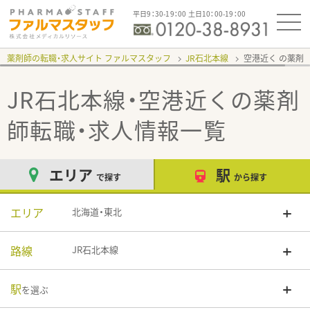
平日9：30-19：00 土日10：00-19：00
薬剤師の転職・求人サイト ファルマスタッフ
JR石北本線
空港近く
JR石北本線・空港近く
の薬剤
師転職・求人情報一覧
エリア
駅
で探す
から探す
エリア
北海道・東北
路線
JR石北本線
駅
を選ぶ