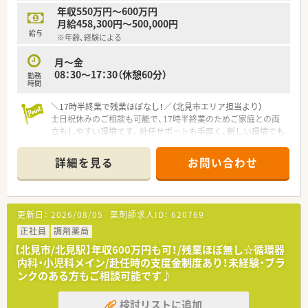
■残業が少なく、ご家族との時間やご自身の時間をしっかりと大
年収550万円～600万円
切にしたい方
月給458,300円～500,000円
■手厚い住宅補助や転居費用のサポートを活用して、心機一転新
給与
※年齢、経験による
しい環境でチャレンジしたい方
■ブランクがあって少し不安を感じているものの、手厚い教育サ
月～金
ポートを受けながらもう一度頑張りたい方
08：30～17：30（休憩60分）
勤務
時間
未経験、ブランクのある方もご相談に応じます。お気軽にお問い
合わせください！
＼17時半終業で残業ほぼなし！／（北見市エリア担当より）
土日祝休みのご相談も可能で、17時半終業のためご家庭との両
立もしやすい環境です。赴任サポートも手厚く、新しい環境でも
安心して生活をスタートできます。
＊------------------------------------------＊
詳細を見る
お問い合わせ
【店舗情報と応需状況について】
■北見駅から徒歩14分ほどの立地にある調剤薬局で、毎日の通
勤にも便利な環境が整っております。
更新日：
2026/08/05
薬剤師求人ID：
620769
■眼科の処方箋をメインに応需しており、1日あたり約100枚の
処方箋に丁寧に対応しております。
正社員
調剤薬局
■薬剤師2名体制で月曜日から金曜日の17時半まで開局してお
【北見市/北見駅】年収600万円も可！/残業ほぼ無し☆循環器
り、協力し合いながら業務を進めます。
内科・小児科メイン/赴任時の支度金制度あり！未経験・ブラ
ンクのある方もご相談可能です♪
【企業紹介】
■市内に4店舗を運営する調剤薬局です。地域に密着のかかりつ
検討リストに追加
け薬剤師として活躍しませんか。