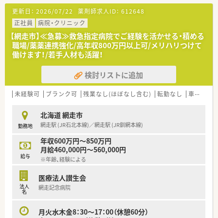
■病床数300床の病院門前に位置し、内科、循環器、整形外科、泌
更新日：
2026/07/22
薬剤師求人ID：
612648
尿器科をメインに複数科の処方せんに対応しています。
■薬剤師3名体制
正社員
病院・クリニック
【網走市】≪急募≫救急指定病院でご経験を活かせる・積める
〈企業紹介〉
職場/薬薬連携強化/高年収800万円以上可/メリハリつけて
■人材育成に注力、社内・社外研修などオリジナルの教育制度が
働けます！/若手人材も活躍！
あり、薬剤師としての専門性に磨きをかけることができます！
■全国に薬局を展開している安定企業ならではの安心の就業環
検討リストに追加
境です♪
■監査機器が充実しており、過誤の発生確率は非常に少ない環境
となっています☆
未経験可
ブランク可
残業なし(ほぼなし含む)
転勤なし
車通勤可
北海道 網走市
網走駅 (JR石北本線)／網走駅 (JR釧網本線)
勤務地
年収600万円～850万円
月給460,000円～560,000円
給与
※年齢、経験による
医療法人讃生会
法人
網走記念病院
名
月火水木金8：30～17：00（休憩60分）