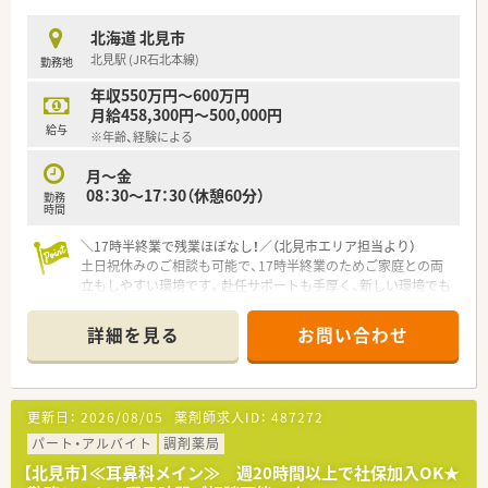
■信頼と優しさをモットーに掲げており、地域の方々から愛され
るかかりつけ薬局を目指している法人です。
北海道 北見市
北見駅 (JR石北本線)
勤務地
【このような方にオススメ】
■残業が少なく、ご家族との時間やご自身の時間をしっかりと大
年収550万円～600万円
切にしたい方
月給458,300円～500,000円
■手厚い住宅補助や転居費用のサポートを活用して、心機一転新
給与
※年齢、経験による
しい環境でチャレンジしたい方
■ブランクがあって少し不安を感じているものの、手厚い教育サ
月～金
ポートを受けながらもう一度頑張りたい方
08：30～17：30（休憩60分）
勤務
時間
未経験、ブランクのある方もご相談に応じます。お気軽にお問い
合わせください！
＼17時半終業で残業ほぼなし！／（北見市エリア担当より）
土日祝休みのご相談も可能で、17時半終業のためご家庭との両
立もしやすい環境です。赴任サポートも手厚く、新しい環境でも
安心して生活をスタートできます。
＊------------------------------------------＊
詳細を見る
お問い合わせ
【店舗情報と応需状況について】
■北見駅から徒歩14分ほどの立地にある調剤薬局で、毎日の通
勤にも便利な環境が整っております。
更新日：
2026/08/05
薬剤師求人ID：
487272
■眼科の処方箋をメインに応需しており、1日あたり約100枚の
処方箋に丁寧に対応しております。
パート・アルバイト
調剤薬局
■薬剤師2名体制で月曜日から金曜日の17時半まで開局してお
【北見市】≪耳鼻科メイン≫ 週20時間以上で社保加入OK★
り、協力し合いながら業務を進めます。