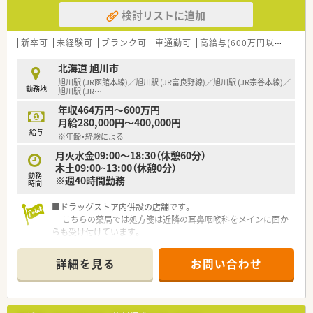
検討リストに追加
新卒可
未経験可
ブランク可
車通勤可
高給与(600万円以上)
寮・
北海道 旭川市
旭川駅 (JR函館本線)／旭川駅 (JR富良野線)／旭川駅 (JR宗谷本線)／
勤務地
旭川駅 (JR
…
年収464万円～600万円
月給280,000円～400,000円
給与
※年齢・経験による
月火水金09:00～18:30（休憩60分）
木土09:00~13:00（休憩0分）
勤務
※週40時間勤務
時間
■ドラッグストア内併設の店舗です。
こちらの薬局では処方箋は近隣の耳鼻咽喉科をメインに面か
らも受け付けています。
■OTC販売業務に関しては基本的にありませんが、ご希望があれ
ばドラッグストアのお仕事をすることも可能です。
詳細を見る
お問い合わせ
■産休・育休制度が整っていますので、女性の方でも働き安い職
場です。
正社員でバリバリ働きたい方にも他店舗含め、様々な薬局が
ありますので、まずはご相談ください。