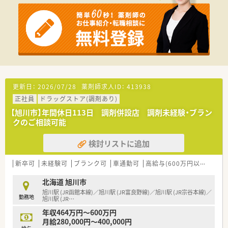
んでいます。
■錠剤ピッキング過誤防止システムや散剤監視システムなど最
新設備をとりそろえ、調剤業務をしっかりサポート！安全・正確な
調剤に集中できます。
〈充実の教育体制、人材育成に力を入れています！〉
■新入社員はもちろん、中堅社員や管理職なども各々のレベルに
合わせた研修システムがあり、1人1人のスキルアップに力を入
れています。
■知識や技術のみならずコミュニケーション能力の育成等、一人
更新日：
2026/07/28
薬剤師求人ID：
413938
ひとりのスキルアアップをサポートしています。
正社員
ドラッグストア(調剤あり)
■認定・専門薬剤師資格の奨励金制度があります。
専門性の高い薬剤師を目指して資格取得にチャレンジしませ
【旭川市】年間休日113日 調剤併設店 調剤未経験・ブラン
んか。
クのご相談可能
〈充実の休暇制度でプライベートも充実！〉
検討リストに追加
■連続休暇制度があり、最低1週間以上（9日以下）の長期休暇も
取得可能！
新卒可
未経験可
ブランク可
車通勤可
高給与(600万円以上)
寮・
バースデー休暇制度や有休積立制度などがあり、長期休暇の取
得もしやすくプライベートの充実も図れます！
北海道 旭川市
■地域手当や住宅手当、燃料手当などの諸手当も手厚く充実！従
旭川駅 (JR函館本線)／旭川駅 (JR富良野線)／旭川駅 (JR宗谷本線)／
業員の働きやすい環境整備にも取り組んでいます。
勤務地
旭川駅 (JR
…
〈企業紹介〉
年収464万円～600万円
■札幌市に本社を構え道内を中心に59店舗（2021年12月現在）
月給280,000円～400,000円