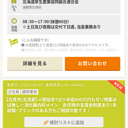
北海道厚生農業協同組合連合会
法人
遠軽厚生病院
名
08：30～17：00（休憩60分）
※土日及び夜間は交代で日直、当直業務あり
勤務
時間
〈こんな病院です〉
■JR遠軽駅より道道333号経由で徒歩6分のアクセスです。
■診療科14科、病床数330床程、遠紋地区の地域センター病院で
す。
地域医療、高度専門医療、救急医療を積極的に行っています。
詳細を見る
お問い合わせ
■薬剤師常勤6名在籍、調剤・製剤・無菌調製・医薬品管理・薬剤管
理指導業務・医薬品情報管理などを行っています。
■ICT（感染制御チーム）チーム医療にも参画しています。医師・
看護師をはじめとした医療スタッフと協働してチーム医療に従
更新日：
2026/08/05
薬剤師求人ID：
469462
事しています。
正社員
調剤薬局
〈完全週休2日制〉
【北見市/北見駅】≪駅徒歩7分≫年収600万円も可！/残業ほ
■勤務は8時30分～17時00分で 完全週休2日制で、年間休日
ぼ無し☆消化器内科メイン 赴任時の支度金制度あり！未
120日！
経験・ブランクのある方もご相談可能です♪
■地域手当や住宅手当などの諸手当充実！福利厚生の充実も魅力
です！
検討リストに追加
〈総合病院でスキルアップ！〉