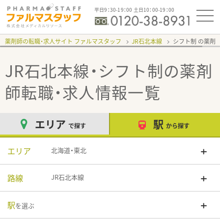
平日9：30-19：00 土日10：00-19：00
薬剤師の転職・求人サイト ファルマスタッフ
JR石北本線
シフト制
JR石北本線・シフト制
の薬剤
師転職・求人情報一覧
エリア
駅
で探す
から探す
エリア
北海道・東北
路線
JR石北本線
駅
を選ぶ