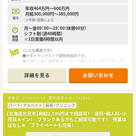
★職場にやりがいを求める方
年収464万円～600万円
★メリハリつけて働きたい方
月給300,000円～385,000円
給与
※年齢・経験による
月～金09：00～18：00（休憩60分）
シフト制（週40時間）
勤務
※1日実働8時間以内
時間
〈こんな薬局です〉
■大手ドラッグストア調剤併設店です。
■店舗の一角に調剤薬局コーナーがあります。また、ドライブス
ルーにも対応しています。
■処方せんは近隣の病院からの処方せんをメインに応需してお
詳細を見る
お問い合わせ
り、様々な内容に対応しています。
■第１類や要指導医薬品の販売は調剤室にて行っていますので、
OTC薬の知識を習得し、業務の幅を広げていくこともできます。
■安心安全の調剤システムを全店導入しています！
更新日：
2026/07/14
薬剤師求人ID：
732005
電子薬歴・薬袋発行機・散薬監査システム・レセプトコンピュータ
ー・円盤型全自動散薬分包機・調剤過誤防止システムなど安全性
パート・アルバイト
病院・クリニック
を高め薬剤師の負担を軽減できるシステムを全店に導入してい
【北海道北見市】時給2,500円まで相談可！ 産科・婦人科・小
ます。
児科メイン！ ブランクある方もご相談可能です！ 残業ほ
ぼなし★ プライベートも充実！
〈おすすめポイント！〉
■調剤、OTC併設店ですので、OTCにご興味のある方も歓迎で