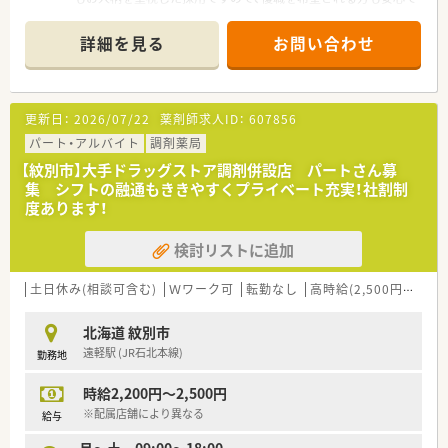
すよ。
＊------------------------------------------＊
詳細を見る
お問い合わせ
【店舗情報と応需状況について】
■JR旭川四条駅から徒歩8分、徒歩1分圏内にバス停がございま
す。マイカー通勤も可能で無料駐車場も完備されています。
■近隣の呼吸器内科や循環器内科を扱うクリニックから処方箋
更新日：
2026/07/22
薬剤師求人ID：
607856
をメインに応需しており、処方箋枚数は100枚前後/日です。
■薬剤師は常時4名から5名体制を維持しております。
パート・アルバイト
調剤薬局
【紋別市】大手ドラッグストア調剤併設店 パートさん募
【想定される業務内容】
集 シフトの融通もききやすくプライベート充実！社割制
■呼吸器科や内科を中心とした処方箋の調剤業務全般を担当し、
度あります！
患者様への適切な服薬指導や薬歴管理などを中心に行っていた
だきます。
検討リストに追加
■複雑な一包化や水剤の調剤は少なく、スムーズに業務に習熟で
きますので、ブランク明けの方やご自身のペースで経験を積みた
い方にオススメです。
土日休み(相談可含む)
Ｗワーク可
転勤なし
高時給(2,500円以上)
■監査業務や薬局内の在庫管理なども分担して行い、最新の調剤
機器を活用しながら安全かつ正確な調剤サービスを提供してい
北海道 紋別市
ただきます。
遠軽駅 (JR石北本線)
勤務地
【こんな方が活躍中】
時給2,200円～2,500円
■子育てをしながら短時間で効率よく働くパート薬剤師の方や、
フルタイムで責任ある業務をこなす正社員まで幅広く活躍して
※配属店舗により異なる
給与
います。
月～土 09:00～18:00
■旭川市内に在住し、地元に貢献したいという強い思いを持った