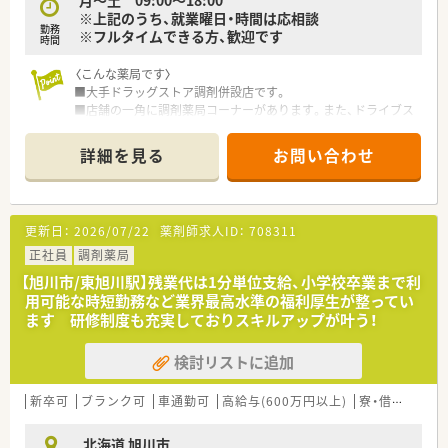
※上記のうち、就業曜日・時間は応相談
スタッフが多く、近隣住民とのコミュニケーションを大切にして
勤務
※フルタイムできる方、歓迎です
います。
時間
■ブランクを経て復職した薬剤師の方も在籍しており、互いにサ
ポートし合う文化が根付いているため中途入社でも馴染みやす
〈こんな薬局です〉
い環境です。
■大手ドラッグストア調剤併設店です。
■店舗の一角に調剤薬局コーナーがあります。また、ドライブス
【こんな方にオススメ】
ルーにも対応しています。
■年3回の賞与支給や無料駐車場の完備など、福利厚生が充実し
■処方せんは近隣の病院からの処方せんをメインに応需してお
詳細を見る
お問い合わせ
た安定感のある法人で働きたいというニーズをお持ちの方にお
り、様々な内容に対応しています。
すすめです。
■第１類や要指導医薬品の販売は調剤室にて行っていますので、
■年収アップを実現したい方はもちろん、残業を減らして家族や
OTC薬の知識を習得し、業務の幅を広げていくこともできます。
趣味の時間を大切にしたいワークライフバランス重視の方に最
■安心安全の調剤システムを全店導入しています！
更新日：
2026/07/22
薬剤師求人ID：
708311
適です。
電子薬歴・薬袋発行機・散薬監査システム・レセプトコンピュータ
■転勤を伴わずに同じ地域で長く働き続けたい方や、地域医療の
ー・円盤型全自動散薬分包機・調剤過誤防止システムなど安全性
正社員
調剤薬局
最前線で患者様と深く関わりたいと考える薬剤師の方を歓迎し
を高め薬剤師の負担を軽減できるシステムを全店に導入してい
【旭川市/東旭川駅】残業代は1分単位支給、小学校卒業まで利
ます。
ます。
用可能な時短勤務など業界最高水準の福利厚生が整ってい
ます 研修制度も充実しておりスキルアップが叶う！
・・＊ 企業の特徴 ＊・・
■北海道に本社を置く大手ドラッグストアチェーンです。
検討リストに追加
売上はグループ全体で4,000億円超、店舗数も1,200店舗超、子
会社含むグループ全体では2,000店舗超の以上東証プライム上場
企業で、福利厚生は業界内でもトップクラスの水準です。
新卒可
ブランク可
車通勤可
高給与(600万円以上)
寮・借上社宅あり
■お客様にとって一番身近なトータルヘルスケアステーション
を目指しています。
北海道 旭川市