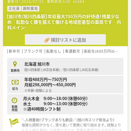
更新日：
2026/07/22
薬剤師求人ID：
41084
■短時間勤務制度を利用しての就業も可能です。
正社員
調剤薬局
【旭川市/旭川四条駅】年収最大750万円の好待遇！残業少な
め 転勤なく腰を据えて働ける地域密着型の薬局です 内
科メイン
検討リストに追加
新卒可
ブランク可
転勤なし
車通勤可
高給与(600万円以上)
教
北海道 旭川市
旭川四条駅 (JR宗谷本線)／旭川四条駅 (JR石北本線)
勤務地
年収488万円～750万円
月給298,000円～450,000円
給与
※年齢・経験による
月火木金 9:00～18:00（休憩60分）
水土 9:00～13:00（休憩00分）
勤務
※週40時間シフト制
時間
＼人柄重視！ブランクありも歓迎／（旭川市エリア担当より）
複雑な調剤が少なく、落ち着いて業務に取り組めます。経験より
もお人柄を重視した採用ですので、復職を希望される方も安心で