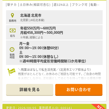
病棟業務・外来業務と両方の経験が積める病院です。
駅チカ
土日休み(相談可含む)
週32h以上
ブランク可
転勤なし
また専門、認定の資格取得が可能な病院です。専門・認定資格
取得に向け、積極的に学会発表論文投稿等も行っています。
北海道 北見市
■病院の経験は問いません。
北見駅 (JR石北本線)
勤務地
見学からでも対応可能！お気軽にご相談ください。
■院内託児所が利用可能！
年収550万円～600万円
子育て世代の薬剤師様も安心してご勤務できます。
月給458,300円～500,000円
給与
※年齢、経験による
〈法人紹介〉
月～金
■公的医療機関として15の医療施設を運営するほか、健診セン
09：00～19：00（休憩60分）
ター・訪問看護ステーションを併設、地域に根ざした活動を積極
土
的に展開しております。
勤務
09：00～15：00（休憩なし）
■福利厚生面も充実しています。
時間
※週40時間平均変形労働時間制（1か月単位）
有給休暇消化率は100％！
＼残業ほぼなしで私生活充実／（北見市エリア担当より）
残業がほとんどなく、お休みのご相談も可能です。ご自身の時間
を大切にしながら、正社員としてゆとりを持って働ける環境が整
っています。
＊------------------------------------------＊
詳細を見る
お問い合わせ
【店舗情報と応需状況について】
■JR北見駅から徒歩7分の立地 消化器クリニックのの門前薬
局です。
更新日：
2026/08/05
薬剤師求人ID：
600141