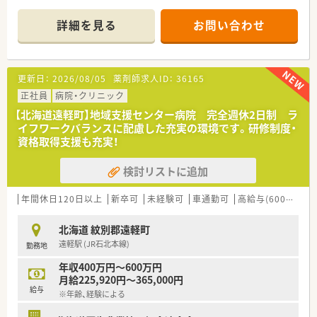
■土日祝お休みの薬局
■全国展開している会社で各種教育制度充実
詳細を見る
お問い合わせ
■調剤未経験の方、ブランクのある方にもしっかりご指導いたし
ますので、まずはご相談ください
■風通しの良い社風が魅力です
■長く安心してお勤めできる環境
更新日：
2026/08/05
薬剤師求人ID：
36165
正社員
病院・クリニック
【北海道遠軽町】地域支援センター病院 完全週休2日制 ラ
イフワークバランスに配慮した充実の環境です。研修制度・
資格取得支援も充実！
検討リストに追加
年間休日120日以上
新卒可
未経験可
車通勤可
高給与(600万円以上)
北海道 紋別郡遠軽町
遠軽駅 (JR石北本線)
勤務地
年収400万円～600万円
月給225,920円～365,000円
給与
※年齢、経験による