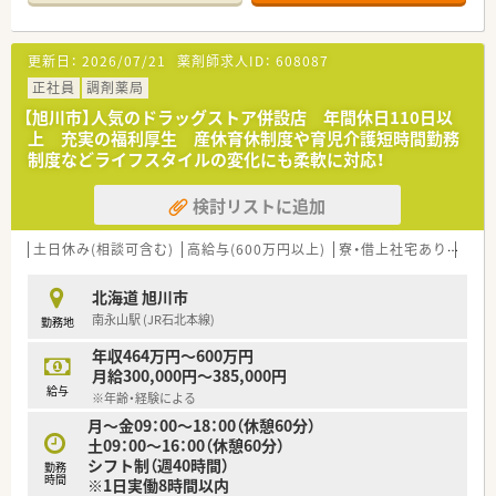
ワークを大切にしながら業務にあたっています。
【求人情報について】
更新日：
2026/07/21
薬剤師求人ID：
608087
■ 想定年収は450万円から650万円となっており、ご経験や年齢
を考慮した上で納得感のある給与条件を提示いたします。
正社員
調剤薬局
■ 資格手当や住宅手当などの各種諸手当が充実しており、正社
【旭川市】人気のドラッグストア併設店 年間休日110日以
員として安定した収入を得ながら長く活躍できる環境が整って
上 充実の福利厚生 産休育休制度や育児介護短時間勤務
います。
制度などライフスタイルの変化にも柔軟に対応！
■ 昇給は年1回で賞与は年2回の支給実績があり、日々の頑張り
がしっかりと評価されて還元される仕組みが構築されていま
検討リストに追加
す。
【勤務実態について】
土日休み(相談可含む)
高給与(600万円以上)
寮・借上社宅あり
住宅
■ 年間休日は123日と多く、プライベートの時間を確保できま
す。ヘルプ体制も充実しており、安心して働ける環境です。
北海道 旭川市
■ 連続8連休が可能なハッピー8制度があり、長期の休暇を取得
南永山駅 (JR石北本線)
勤務地
しやすい環境が整備されています。
■ 有給休暇は入社初年度に10日付与され、事前の予定は取りや
年収464万円～600万円
すい状況です。
月給300,000円～385,000円
給与
※年齢・経験による
【こんな方が活躍中】
月～金09：00～18：00（休憩60分）
■ 教育に力を入れている企業の方針に共感し、常に勉強熱心で
土09：00～16：00（休憩60分）
自己成長を目指したいと考えている方が活躍できます。
シフト制（週40時間）
■ 総合病院門前や大型メディカルモールなど、様々なタイプの
勤務
時間
※1日実働8時間以内
薬局で経験を積むことに意欲のある方に最適です。