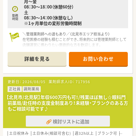
月～金
■ 教育プログラムが充実している環境で、積極的に知識やスキ
08：30～18：00（休憩60分）
ルの向上に取り組みたいと考える勉強熱心な方がいます。
土
勤務
08：30～14：00（休憩なし）
【こんな取り組みをしています】
時間
※1ヶ月単位の変形労働時間制
■ 産休・育休の取得実績は女性でほぼ100%と高く、男性の取得
実績もあるため子育て世代も安心して働けます。
■ 奨学金返済制度があり、借入総額の50％を上限に最大300万
＼管理薬剤師への道もあり／（北見市エリア担当より）
円までの支援を受けられるため経済的な負担が軽減されます。
在宅医療の経験も積むことができ、将来的には管理薬剤師として
■ 外部福利厚生サービス『ベネフィットワン』と契約しており、
店舗運営に携わりたい意欲的な方を歓迎します。
スポーツクラブや保養施設をお得に利用できます。
＊------------------------------------------＊
詳細を見る
お問い合わせ
【店舗情報と応需状況について】
■最寄り駅の端野駅から車で6分ほどの場所に位置しており、毎
日の通勤にも便利な環境が整っている調剤薬局です。
■内科や消化器科に加えて在宅などの処方箋を1日あたり30枚
更新日：
2026/08/05
薬剤師求人ID：
717956
から40枚ほど応需している店舗です。
■約1,200品目の医薬品を取り扱っており、地域の患者さまの
正社員
調剤薬局
様々なニーズにお応えできる体制を整えています。
【北見市/北見駅】年収600万円も可！/残業ほぼ無し☆眼科門
前薬局/赴任時の支度金制度あり！未経験・ブランクのある方
【企業紹介】
もご相談可能です♪
■市内に4店舗を運営する調剤薬局です。地域に密着のかかりつ
け薬剤師として活躍しませんか。
検討リストに追加
■将来的に管理薬剤師として活躍したい方にもキャリアアップ
のチャンスも！地元で長くお勤めしたいと考えている方を歓迎し
ます。
土日祝休み
土日休み(相談可含む)
週32h以上
ブランク可
残業なし