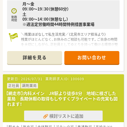
月～金
09：00～19：30（休憩60分）
土
勤務
09：00～14：00（休憩なし）
時間
※週法定労働時間44時間特例措置事業場
＼残業ほぼなしで私生活充実／（北見市エリア担当より）
残業がほとんどなく、お休みのご相談も可能です。ご自身の時間
を大切にしながら、正社員としてゆとりを持って働ける環境が整
っています。
＊------------------------------------------＊
詳細を見る
お問い合わせ
【店舗情報と応需状況について】
■JR北見駅から徒歩12分の立地 内科、循環器クリニックのの
門前薬局です。
更新日：
2026/07/31
薬剤師求人ID：
100609
■処方せん枚数は、1日100枚程度、内科、循環器、小児科をメイ
ンに近隣の総合病院からの処方箋も応需しています。薬剤師は3
正社員
調剤薬局
名在籍しております。
【網走市】内科メイン JR駅より徒歩8分 地域に根ざした
■電子薬歴を完備全自動分包機や錠剤、散薬の監査システムなど
薬局 長期休暇の取得もしやすくプライベートの充実も図
設備も整っています。
れます！
【企業紹介】
検討リストに追加
■市内に4店舗を運営する調剤薬局です。地域に密着のかかりつ
け薬剤師として活躍しませんか。
■将来的に管理薬剤師として活躍したい方にもキャリアアップ