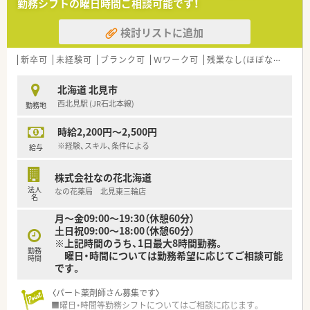
勤務シフトの曜日時間ご相談可能です！
【企業紹介】
検討リストに追加
■市内に4店舗を運営する調剤薬局です。地域に密着のかかりつ
け薬剤師として活躍しませんか。
■将来的に管理薬剤師として活躍したい方にもキャリアアップ
新卒可
未経験可
ブランク可
Ｗワーク可
残業なし(ほぼなし含む)
のチャンスも！地元で長くお勤めしたいと考えている方を歓迎し
ます。
北海道 北見市
■信頼と優しさをモットーに掲げており、地域の方々から愛され
西北見駅 (JR石北本線)
勤務地
るかかりつけ薬局を目指している法人です。
時給2,200円～2,500円
【このような方にオススメ】
■残業が少なく、ご家族との時間やご自身の時間をしっかりと大
※経験、スキル、条件による
給与
切にしたい方
■手厚い住宅補助や転居費用のサポートを活用して、心機一転新
株式会社なの花北海道
しい環境でチャレンジしたい方
法人
なの花薬局 北見東三輪店
■ブランクがあって少し不安を感じているものの、手厚い教育サ
名
ポートを受けながらもう一度頑張りたい方
月～金09:00～19:30（休憩60分）
土日祝09:00～18:00（休憩60分）
未経験、ブランクのある方もご相談に応じます。お気軽にお問い
※上記時間のうち、1日最大8時間勤務。
合わせください！
勤務
曜日・時間については勤務希望に応じてご相談可能
時間
です。
〈パート薬剤師さん募集です〉
■曜日・時間等勤務シフトについてはご相談に応じます。