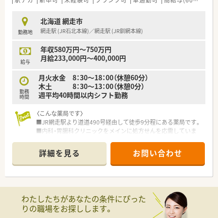
駅チカ
新卒可
未経験可
ブランク可
車通勤可
高給与(600万円以上)
のチャンスも！地元で長くお勤めしたいと考えている方を歓迎し
ます。
北海道 網走市
■信頼と優しさをモットーに掲げており、地域の方々から愛され
網走駅 (JR石北本線)／網走駅 (JR釧網本線)
勤務地
るかかりつけ薬局を目指している法人です。
年収580万円～750万円
【このような方にオススメ】
月給233,000円～400,000円
■残業が少なく、ご家族との時間やご自身の時間をしっかりと大
給与
切にしたい方
月火水金 8：30～18：00（休憩60分）
■手厚い住宅補助や転居費用のサポートを活用して、心機一転新
木土 8：30～13：00（休憩0分）
しい環境でチャレンジしたい方
勤務
週平均40時間以内シフト勤務
■ブランクがあって少し不安を感じているものの、手厚い教育サ
時間
ポートを受けながらもう一度頑張りたい方
〈こんな薬局です〉
未経験、ブランクのある方もご相談に応じます。お気軽にお問い
■JR網走駅より道道490号経由して徒歩9分程にある薬局です。
合わせください！
■内科・胃腸科クリニックをメインに処方せんを応需していま
す。
■薬剤師3名在籍しています。
詳細を見る
お問い合わせ
■ドライブスルー調剤を備えている薬局です！車から降りずにお
薬をお渡しできる他、プライバシーの確保、感染防止に配慮して
います。
〈患者さま中心の考え〉
わたしたちがあなたの条件にぴった
■テレフォン服薬サポート、薬剤師の指名制度、スマートフォン
りの職場をお探しします。
アプリによる調剤予約サービスなど、患者様中心の考えで取り組