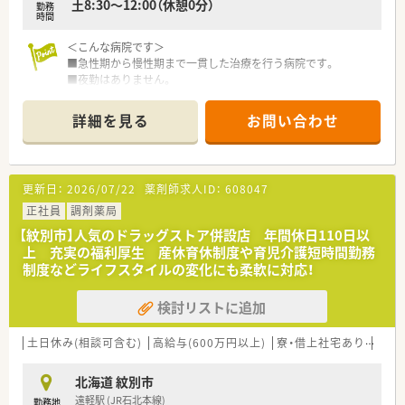
土8:30～12:00（休憩0分）
勤務
時間
＜こんな病院です＞
■急性期から慢性期まで一貫した治療を行う病院です。
■夜勤はありません。
■外来は院外処方の為、入院患者様の対応がメインとなります。
■門前の調剤薬局と連携し、地域へ医療提供を目指しています。
詳細を見る
お問い合わせ
そういったノウハウがある方、チャレンジしたい方歓迎！
＜充実の福利厚生＞
■社員寮完備しています。UターンIターン希望の方も安心です
更新日：
2026/07/22
薬剤師求人ID：
608047
♪
■給与水準が高い求人です。働き甲斐があり、定着率も◎
正社員
調剤薬局
■病院経験があり薬局長をお任せできる方には最高年収850万
【紋別市】人気のドラッグストア併設店 年間休日110日以
円での採用が可能です
上 充実の福利厚生 産休育休制度や育児介護短時間勤務
■託児所の利用も可能です
制度などライフスタイルの変化にも柔軟に対応！
■遠方からお越しの場合、面接費用、引っ越し費用は病院でご負
担いただけます。
検討リストに追加
■ＷＥＢでの一次面接もＯＫです
＜こんな方におススメ＞
土日休み(相談可含む)
高給与(600万円以上)
寮・借上社宅あり
住宅
★腰を据えて働きたい方
★臨床現場でしっかりした経験を積みたい方
北海道 紋別市
★いずれ管理職など昇格していきたい方
遠軽駅 (JR石北本線)
勤務地
★薬薬連携で地域医療に関わっていきたい方