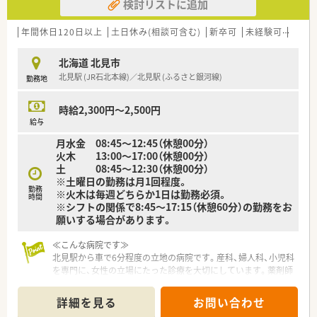
検討リストに追加
す。 何でも相談のできるかかりつけ薬剤師として活躍しませ
んか！
■年間休日110日、有休消化もしやすい環境です。しっかり働い
年間休日120日以上
土日休み(相談可含む)
新卒可
未経験可
ブラ
て、その分オフの日はゆっくりリフレッシュできます。メリハリ
をつけながらお仕事したい方にも最適です
北海道 北見市
■大手チェーン薬局ならではの福利厚生が充実していますので、
北見駅 (JR石北本線)／北見駅 (ふるさと銀河線)
勤務地
産休育休制度や育児介護短時間勤務制度など、ライフスタイルの
変化にあわせて安心してお仕事を続けられる実績が多数ありま
す。
時給2,300円～2,500円
■教育体制の他、明確な昇格基準を設けていますので、ご自身の
給与
頑張りがはっきりと反映され、やりがいを持って取り組んでいく
月水金 08:45～12:45（休憩00分）
ことができます
火木 13:00～17:00（休憩00分）
■嬉しい社割制度でお得にお買い物ができます！
土 08:45～12:30（休憩00分）
取り扱う商品の約8割は割引対象ですので、普段使っているお薬
※土曜日の勤務は月1回程度。
や化粧品、日用品をお得に購入することがでいます。
勤務
※火木は毎週どちらか1日は勤務必須。
■安心安全の調剤システムを全店導入しています！
時間
※シフトの関係で8:45～17:15（休憩60分）の勤務をお
願いする場合があります。
≪こんな病院です≫
北見駅から車で6分程度の立地の病院です。産科、婦人科、小児科
を専門に、女性の立場にたった診療を大切にしています。薬剤師
の業務内容としては主に産科・婦人科をメインに対応いただきま
す。自然分娩や帝王切開後の患者様のサポートや婦人科疾患の
詳細を見る
お問い合わせ
患者様のケアを行います。女性が多い職場であり、お互いに協力