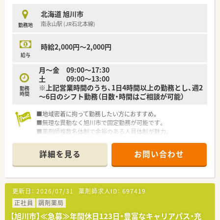
北海道 旭川市
南永山駅 (JR石北本線)
勤務地
時給2,000円～2,000円
給与
月～金 09:00～17:30
土 09:00～13:00
※上記営業時間のうち、1日4時間以上の勤務とし、週2
勤務
時間
～6日のシフト勤務（日数・時間はご相談が可能）
■地域密着に拘って勤務したい方におすすめ。
■無理な異動なく旭川市で固定勤務が可能です。
■薬剤師複数名体制で余裕のある人員体制が魅力。
詳細を見る
お問い合わせ
更新日：
2026/07/31
薬剤師求人ID：
697419
正社員
調剤薬局
【旭川市】≪急募≫年間休日123日・豊富なキャリアパス・充