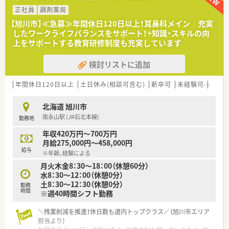
■処方せん枚数は、1日100枚程度、消化器内科をメインに近隣の
総合病院からの処方箋も応需しています。
正社員
調剤薬局
薬剤師は常勤3名在籍しており、在宅も行っています。
【旭川市】≪急募≫年間休日120日以上！耳鼻科メイン 充実
■電子薬歴を完備全自動分包機や錠剤、散薬の監査システムなど
したワークライフバランスをサポート！+知識・スキルの向
設備も整っています。
上をサポートする教育研修制度も充実しています
【企業紹介】
検討リストに追加
■市内に4店舗を運営する調剤薬局です。地域に密着のかかりつ
け薬剤師として活躍しませんか。
■将来的に管理薬剤師として活躍したい方にもキャリアアップ
年間休日120日以上
土日休み(相談可含む)
新卒可
未経験可
車通
のチャンスも！地元で長くお勤めしたいと考えている方を歓迎し
ます。
北海道 旭川市
■信頼と優しさをモットーに掲げており、地域の方々から愛され
南永山駅 (JR石北本線)
勤務地
るかかりつけ薬局を目指している法人です。
年収420万円～700万円
【このような方にオススメ】
月給275,000円～458,000円
■残業が少なく、ご家族との時間やご自身の時間をしっかりと大
給与
※年齢、経験による
切にしたい方
月火木金8：30～18：00（休憩60分）
■手厚い住宅補助や転居費用のサポートを活用して、心機一転新
水8：30～12：00（休憩0分）
しい環境でチャレンジしたい方
土8：30～12：30（休憩0分）
■ブランクがあって少し不安を感じているものの、手厚い教育サ
勤務
時間
※週40時間シフト勤務
ポートを受けながらもう一度頑張りたい方
未経験、ブランクのある方もご相談に応じます。お気軽にお問い
＼残業削減を推進！休日数も道内トップクラス／（旭川市エリア
合わせください！
担当より）