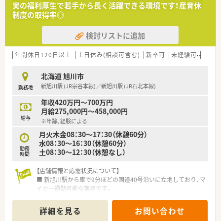
実の福利厚生で若手から長く活躍できる環境です！産育休
制度の取得率◎
検討リストに追加
年間休日120日以上
土日休み(相談可含む)
新卒可
未経験可
車通
北海道 旭川市
新旭川駅 (JR宗谷本線)／新旭川駅 (JR石北本線)
勤務地
年収420万円～700万円
月給275,000円～458,000円
給与
※年齢、経験による
月火木金08：30～17：30（休憩60分）
水08：30～16：30（休憩60分）
勤務
土08：30～12：30（休憩なし）
時間
【店舗情報と応需状況について】
■ 新旭川駅から車で9分ほどの国道40号沿いに立地しており、マ
イカー通勤可能な薬局です。
■ 応需科目は小児科メインであり、1日あたり110枚ほどの処方
箋に対応する地域密着型の店舗です。
詳細を見る
お問い合わせ
■ 薬剤師は正社員3名、事務も正社員3名の計6名体制で、チーム