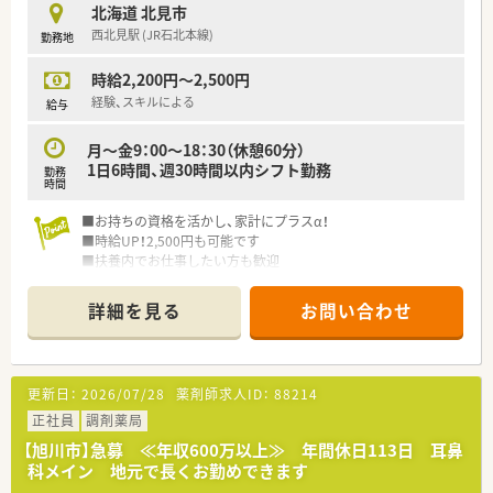
北海道 北見市
西北見駅 (JR石北本線)
勤務地
時給2,200円～2,500円
経験、スキルによる
給与
月～金9：00～18：30（休憩60分）
1日6時間、週30時間以内シフト勤務
勤務
時間
■お持ちの資格を活かし、家計にプラスα！
■時給UP！2,500円も可能です
■扶養内でお仕事したい方も歓迎
■ブランクからのお仕事復帰も応援します！
■ショッピングモール内の店舗で、ご自身のお買物等にも便利で
詳細を見る
お問い合わせ
す
■就業に関してご不明な点、ご不安な点は、お気軽にご相談くだ
さい
更新日：
2026/07/28
薬剤師求人ID：
88214
正社員
調剤薬局
【旭川市】急募 ≪年収600万以上≫ 年間休日113日 耳鼻
科メイン 地元で長くお勤めできます