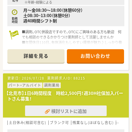
給与
調剤薬局を展開しています。
※年齢・経験による
■調剤分野のみならず、在宅支援事業、ＳＭＯ事業やサプリメン
月～金08:30～18:00（休憩60分）
ト事業にも積極的に取り組んでいる企業です。
土08:30~13:00（休憩0分）
活躍のフィールドも幅広く、やりがいを持って取り組めます。
勤務
週40時間シフト制
時間
■調剤、OTC併設店ですので、OTCにご興味のある方も歓迎 何
でも相談のできるかかりつけ薬剤師として活躍しませんか
■年間休日110日、有休消化もしやすい環境が魅力♪しっかり働
いて、その分オフの日はゆっくりリフレッシュできます
メリハリをつけながらお仕事したい方にも最適です
詳細を見る
お問い合わせ
■福利厚生が充実、産休育休制度や育児介護短時間勤務制度な
ど、ライフスタイルの変化にあわせて安心してお仕事を続けられ
る実績多数
ママさん薬剤師のバックアップ体制万全です
更新日：
2026/07/28
薬剤師求人ID：
88215
■教育体制の他、明確な昇格基準を設けています ご自身の頑張
りがはっきりと反映される環境です
パート・アルバイト
調剤薬局
【北見市】1日6時間程度 時給2,500円！週30H社保加入パー
トさん募集！
検討リストに追加
土日休み(相談可含む)
ブランク可
残業なし(ほぼなし含む)
転勤な