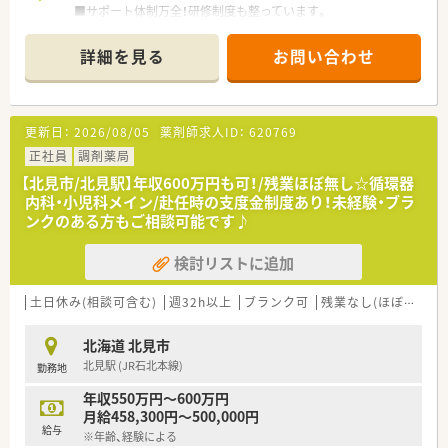
■サポート体制万全！研修制度も整っています。
経験が浅くて調剤に自信のない方、結婚や出産などでブランク
ある方の復帰も歓迎です。
詳細を見る
お問い合わせ
〈こんな薬局です〉
■JR西北見駅から20分、車4分程 昭和通り沿いにある調剤薬局
です。
更新日：
2026/08/05
薬剤師求人ID：
620769
■スタイリッシュな外観が印象的な新しくきれいな薬局です。
■薬剤師6名体制の大型店で、耳鼻咽喉科専門病院からの処方せ
正社員
調剤薬局
んをメインに応需しています。
【北見市/北見駅】年収600万円も可！/残業ほぼ無し☆循環器
内科・小児科メイン/赴任時の支度金制度あり！未経験・ブラ
〈企業紹介〉
ンクのある方もご相談可能です♪
■全国に400店舗以上展開する大手調剤薬局です。
地域密着型店舗の割合が76.8%と高く、地域の人々の暮らしや
検討リストに追加
人生に寄り添う地域に根付いた薬局展開を行っています。
■ご主人の転勤などがあっても、退職することなく店舗異動のご
相談も可能です！
土日休み(相談可含む)
週32h以上
ブランク可
残業なし(ほぼなし含む)
全国展開の薬局だからこそ！の安心感があります。
北海道 北見市
北見駅 (JR石北本線)
勤務地
年収550万円～600万円
月給458,300円～500,000円
給与
※年齢、経験による