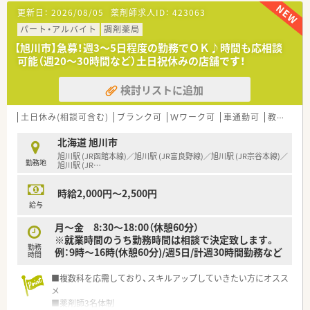
【勤務実態について】
更新日：
2026/08/05
薬剤師求人ID：
423063
■全社平均の月間残業時間は4.6時間と非常に短く、1分単位で時
間外手当が支給されます。
パート・アルバイト
調剤薬局
■有給休暇は1時間単位で取得可能であり、取得率も高くワーク
【旭川市】急募！週3～5日程度の勤務でＯＫ♪時間も応相談
ライフバランスを保てます。
可能（週20～30時間など）土日祝休みの店舗です！
■全国コースやエリアコースなど、ご自身のライフステージに合
わせて4つの勤務コースから選択可能です。
検討リストに追加
【こんな方が活躍中】
■産休育休後の復帰率は100%を誇り、多くのママさん薬剤師が
土日休み(相談可含む)
ブランク可
Ｗワーク可
車通勤可
教育制度あり
活躍中です。
■育児短時間勤務制度は、お子様が小学校3年生を卒業するまで
北海道 旭川市
利用可能！
旭川駅 (JR函館本線)／旭川駅 (JR富良野線)／旭川駅 (JR宗谷本線)／
勤務地
■離職率がわずか5%と非常に低く、定着率◎幅広い年齢層の方
旭川駅 (JR
…
が長く勤務されています。
時給2,000円～2,500円
【法人特徴について】
給与
■北海道から関西まで約200店舗の調剤薬局を運営し、安定した
月～金 8:30～18:00（休憩60分）
経営基盤を持つ企業です。
※就業時間のうち勤務時間は相談で決定致します。
■調剤事業のほか介護事業や健康食品事業、ジム運営なども手掛
勤務
例：9時～16時(休憩60分)/週5日/計週30時間勤務など
け、地域の健康を多角的に支えています。
時間
■「お客様第一主義」を掲げ、「おもてなしの心」を持って対応す
るかかりつけ薬局を目指していきます。
■複数科を応需しており、スキルアップしていきたい方にオスス
メ
■薬剤師3名体制