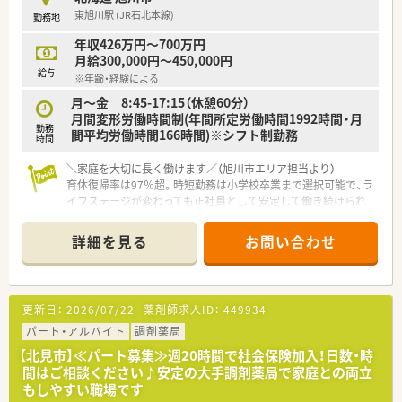
■育児時短制度の利用者は200名以上！社員のプライベートを支
東旭川駅 (JR石北本線)
勤務地
える制度が整っています。
■多彩な教育システム！
年収426万円～700万円
教育体制に関しては「新入社員研修」の他に基礎固めの「薬剤
月給300,000円～450,000円
師新入社員研修」等、様々な研修制度があります。
給与
※年齢・経験による
自宅学習が可能なe-ラーニング講座、本人のキャリアアップの
ための通信教育等、豊富な研修システムがあります。
月～金 8:45-17:15（休憩60分）
月間変形労働時間制(年間所定労働時間1992時間・月
勤務
間平均労働時間166時間)※シフト制勤務
時間
＼家庭を大切に長く働けます／（旭川市エリア担当より）
育休復帰率は97％超。時短勤務は小学校卒業まで選択可能で、ラ
イフステージが変わっても正社員として安定して働き続けられ
る環境が整っています。
＊------------------------------------------＊
詳細を見る
お問い合わせ
【店舗情報と応需状況について】
■JR石北本線の東旭川駅から徒歩7分ほどの場所に位置してお
り、総合科目を1日平均30枚ほど応需している店舗です。
■薬剤師は常勤2名体制で運営しており、1人あたりの処方箋枚
更新日：
2026/07/22
薬剤師求人ID：
449934
数が落ち着いているため、丁寧な服薬指導に集中できます。
■近隣の医療機関の処方箋をメインに受け付けており、幅広い薬
パート・アルバイト
調剤薬局
学知識を習得できる環境です。
【北見市】≪パート募集≫週20時間で社会保険加入！日数・時
間はご相談ください♪安定の大手調剤薬局で家庭との両立
【職場環境と雰囲気】
もしやすい職場です
■薬剤師の人数体制にゆとりを持たせているため、急な体調不良