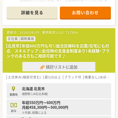
年間休日が123日と非常に多く、応援体制も整っているため、有
給休暇も取得しやすい環境です。仕事とプライベートを両立さ
せて、長く安定して働きたい方に最適です。
詳細を見る
お問い合わせ
＊------------------------------------------＊
【店舗情報と応需状況について】
■ JR石北本線南永山駅から車で4分ほどの距離に位置しており、
車通勤を希望される方に便利な立地です。
更新日：
2026/08/05
薬剤師求人ID：
717964
■ 応需科目は内科・耳鼻科・循環器科をメインとしており、1日あ
たり70枚の処方箋を応需しています。
正社員
調剤薬局
■ 薬剤師4名体制で業務にあたっており、隣接するクリニックか
【北見市】年収600万円も可！/総合診療科を応需/在宅にも対
らの処方箋を多く受け付けている薬局です。
応 スキルアップ☆赴任時の支度金制度あり！未経験・ブラ
ンクのある方もご相談可能です♪
【やりがい/おすすめポイント】
■ 道内安定企業のの一員として、地域医療に貢献していること
検討リストに追加
を実感しながら日々の業務に取り組むことができます。
■ 入社後5年間で管理者の前段階に必要な知識やスキルを習得
するカリキュラムにより、確かな成長を実感できます。
土日休み(相談可含む)
週32h以上
ブランク可
残業なし(ほぼなし含む)
■ 奨学金返済制度の利用など、経済的なサポートも充実してい
るため、安心して仕事に集中できる環境です。
北海道 北見市
端野駅 (JR石北本線)
勤務地
【こんな方が活躍中】
■ 産休育休の取得実績が豊富で高い復職率を誇るため、ライフ
年収550万円～600万円
イベント後も長くキャリアを続けたい方が活躍しています。
月給458,300円～500,000円
■ 総合病院門前やメディカルモールなど様々な形態の店舗を持
給与
※年齢、経験による
つ法人で、多様な経験を積みたい意欲的な方がいます。