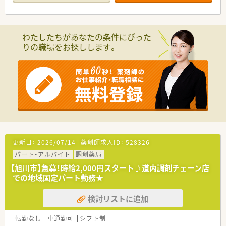
し合う協力体制が整っています。
≪求人特徴≫
■病院での薬剤師経験は問いませんので、これからキャリアを築
わたしたちがあなたの条件にぴった
きたいという意欲をお持ちの方を歓迎します。
りの職場をお探しします。
■他職種との連携が重要となるため、円滑なコミュニケーション
を取りながら業務を進められる方を募集します。
■週の勤務日数は3～4日程度となります。1日あたりの労働時間
も4時間程度からシフト調整が可能です。ゆとりを持って無理な
く働くことが可能な環境です。
≪こんな方にオススメ≫
■残業が少なく、プライベートや家庭との両立を重視したい方に
ぴったりです。
■有給休暇の取得もしやすい環境であり、長く落ち着いて働き続
けやすい職場環境です。
更新日：
2026/07/14
薬剤師求人ID：
528326
パート・アルバイト
調剤薬局
【旭川市】急募！時給2,000円スタート♪道内調剤チェーン店
での地域固定パート勤務★
検討リストに追加
転勤なし
車通勤可
シフト制