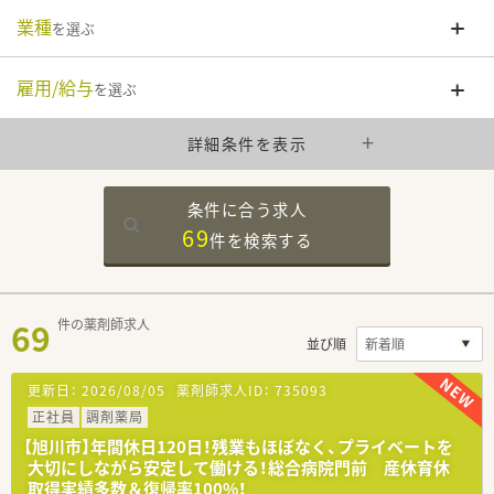
業種
を選ぶ
雇用/給与
を選ぶ
詳細条件を表示
条件に合う求人
69
件を
検索する
69
件の薬剤師求人
並び順
更新日：
2026/08/05
薬剤師求人ID：
735093
正社員
調剤薬局
【旭川市】年間休日120日！残業もほぼなく、プライベートを
大切にしながら安定して働ける！総合病院門前 産休育休
取得実績多数＆復帰率100%！