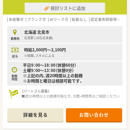
や家庭の事情によるお休みにも柔軟に対応できる環境です。
検討リストに追加
■調剤過誤率0.0031％前後という驚異的な実績が示す通り、正
確な業務をサポートする設備と風土がしっかりと整っていま
す。
未経験可
ブランク可
Ｗワーク可
転勤なし
認定薬剤師取得支援あり
■産休や育休からの復帰率は97.6％と非常に高く、ママ薬剤師の
方々が互いに支え合いながら活躍している職場です。
北海道 北見市
北見駅 (JR石北本線)
勤務地
【想定されるキャリアイメージ】
■入社後3年間の基礎教育から、20年先を見据えた段階的な教育
時給2,000円～2,100円
プログラムにより、着実なスキルアップが約束されています。
■店舗での管理薬剤師を目指すだけでなく、統括薬局長や地区長
※経験、スキルによる
給与
といったマネジメント職へのステップアップも可能です。
平日9：00～18：00（休憩60分）
■認定薬剤師の取得費用は全額会社が負担してくれるため、高度
土曜9：00～13：00（休憩0分）
な専門性を持つスペシャリストとしての道も開かれています。
※上記の内、週20時間以上の勤務
勤務
時間
※お時間と曜日は相談可能です。
〈パートさん募集）
■週20時間以上の勤務可能な方、日数・時間帯はご相談ください
♪
■週20時間以上の勤務で社会保険の加入が可能です！
詳細を見る
お問い合わせ
〈こんな薬局です〉
■JR北見駅から徒歩9分程、国道39号線を経由して北3条通沿い
にあります。