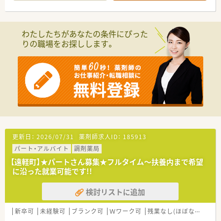
わたしたちがあなたの条件にぴった
りの職場をお探しします。
更新日：
2026/07/31
薬剤師求人ID：
185913
パート・アルバイト
調剤薬局
【遠軽町】★パートさん募集★フルタイム～扶養内まで希望
に沿った就業可能です!!
検討リストに追加
新卒可
未経験可
ブランク可
Ｗワーク可
残業なし(ほぼなし含む)