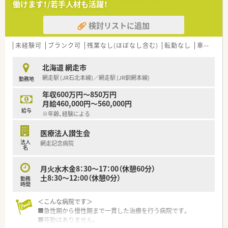
働けます！/若手人材も活躍！
あり、薬剤師としての専門性に磨きをかけることができます！
■全国に薬局を展開している安定企業ならではの安心の就業環
検討リストに追加
境です♪
■監査機器が充実しており、過誤の発生確率は非常に少ない環境
となっています☆
未経験可
ブランク可
残業なし(ほぼなし含む)
転勤なし
車通勤可
北海道 網走市
網走駅 (JR石北本線)／網走駅 (JR釧網本線)
勤務地
年収600万円～850万円
月給460,000円～560,000円
給与
※年齢、経験による
医療法人讃生会
法人
網走記念病院
名
月火水木金8：30～17：00（休憩60分）
土8:30～12:00（休憩0分）
勤務
時間
＜こんな病院です＞
■急性期から慢性期まで一貫した治療を行う病院です。
■夜勤はありません。