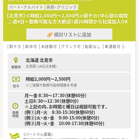
■処方せん枚数は、1日100枚程度、内科、循環器、小児科をメイ
ンに近隣の総合病院からの処方箋も応需しています。薬剤師は3
パート・アルバイト
病院・クリニック
名在籍しております。
【北見市】≪時給2,000円～2,500円≫駅チカ！中心部の病院
■電子薬歴を完備全自動分包機や錠剤、散薬の監査システムなど
♪週4日～勤務可能な方大歓迎！週20時間から社保加入OK
設備も整っています。
検討リストに追加
【企業紹介】
■市内に4店舗を運営する調剤薬局です。地域に密着のかかりつ
け薬剤師として活躍しませんか。
駅チカ
新卒可
未経験可
ブランク可
転勤なし
車通勤可
高時給(
■将来的に管理薬剤師として活躍したい方にもキャリアアップ
のチャンスも！地元で長くお勤めしたいと考えている方を歓迎し
北海道 北見市
ます。
北見駅 (JR石北本線)
勤務地
■信頼と優しさをモットーに掲げており、地域の方々から愛され
るかかりつけ薬局を目指している法人です。
時給2,000円～2,500円
【このような方にオススメ】
※ご経験や勤務可能時間数を考慮
給与
■残業が少なく、ご家族との時間やご自身の時間をしっかりと大
月～金 8：30～17：30（休憩60分）
切にしたい方
土日8：30～12：30（休憩0分）
■手厚い住宅補助や転居費用のサポートを活用して、心機一転新
※上記の内、お時間と曜日は相談可能です。
しい環境でチャレンジしたい方
(例①)月・火 8:30-15:30(休憩60分)
勤務
■ブランクがあって少し不安を感じているものの、手厚い教育サ
時間
(例②)火・水・金 9:00-15:00(休憩0分)
ポートを受けながらもう一度頑張りたい方
(例③)月・火・金 10:00-17:30(休憩60分)
未経験、ブランクのある方もご相談に応じます。お気軽にお問い
〈パートさん募集〉
合わせください！