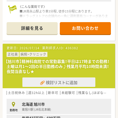
〈こんな薬局です〉
■JR南永山駅より車3分程、徒歩15分程にあります。
■ドラッグストアの店舗内の一角に調剤薬局コーナーがありま
す。
薬局内は明るく落ち着いた雰囲気で、待合スペースには、フリ
詳細を見る
お問い合わせ
ードリンクや血圧計なども設置されています。
■処方せんの内容は近隣の内科・小児科クリニックからの処方せ
んや面対応メインに対応しています。様々な処方せんに対応し
ている他、第１類や要指導医薬品の販売は調剤室にて行っていま
更新日：
2026/07/14
薬剤師求人ID：
436382
すので、OTC薬の知識を習得し、業務の幅を広げていくこともで
きます。
正社員
病院・クリニック
【旭川市】精神科病院での常勤募集！平日は17時までの勤務！
・・＊ 企業の特徴 ＊・・
土曜は月1～2回の半日勤務のみ♪残業月平均10時間未満！
■北海道に本社を置く大手ドラッグストアチェーンです。
夜間当直なし★
売上はグループ全体で4,000億円超、店舗数も1,200店舗超、子
会社含むグループ全体では2,000店舗超の以上東証プライム上場
検討リストに追加
企業で、福利厚生は業界内でもトップクラスの水準です。
■お客様にとって一番身近なトータルヘルスケアステーション
を目指しています。
土日祝休み
週32h以上
新卒可
未経験可
残業なし(ほぼなし含む)
■育児時短制度の利用者は200名以上！社員のプライベートを支
える制度が整っています。
北海道 旭川市
■多彩な教育システム！
東旭川駅 (JR石北本線)
勤務地
教育体制に関しては「新入社員研修」の他に基礎固めの「薬剤
師新入社員研修」等、様々な研修制度があります。
年収437万円～600万円