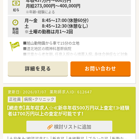
自宅学習が可能なe-ラーニング講座、本人のキャリアアップの
月給273,000円～400,000円
ための通信教育等、豊富な研修システムがあります。
給与
※年齢・経験による
月～金 8:45～17:00（休憩60分）
土 8:45～12:30（休憩なし）
勤務
※土曜の勤務は月1～2回
時間
■旭山動物園から車で15分の立地
■道北地区の精神科基幹病院
■児童から老年期、任意入院から措置入院、身体合併症など対象
疾患は多岐に及ぶ
■入院症例は認知症、統合失調症、気分障害、物質依存など幅広
詳細を見る
お問い合わせ
い疾患をカバー
■調剤機器も錠剤・散剤の自動分包機等も完備
■検薬システム等の他の医療機関では導入実績が少ない機器も
取り入れております
更新日：
2026/07/07
薬剤師求人ID：
612647
正社員
病院・クリニック
【網走市】高年収求人☆≪新卒年収500万円以上査定！≫経験
者は700万円以上の査定が可能です！
検討リストに追加
土日休み(相談可含む)
新卒可
未経験可
ブランク可
転勤なし
車