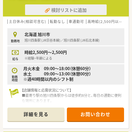
検討リストに追加
土日休み(相談可含む)
転勤なし
車通勤可
高時給(2,500円以上)
シ
北海道 旭川市
旭川四条駅 (JR宗谷本線)／旭川四条駅 (JR石北本線)
勤務地
時給2,500円～2,500円
※経験・年齢による
給与
月火木金 09:00～18:00（休憩60分）
水土 09:00～13:00（休憩00分）
勤務
※週40時間以内のシフト制
時間
【店舗情報と応需状況について】
■最寄り駅の旭川四条駅からは徒歩約8分と、毎日の通勤に便利
な場所にあります。
■呼吸器科や内科を中心とした処方を応需しており、専門性を高
めながら勤務が可能です。
詳細を見る
お問い合わせ
■薬剤師は応援を含め常時4～5名体制で、事務スタッフも4名在
籍しており手厚い人員体制です。