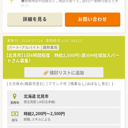
■勤務時間や回数などご相談可能です。週4日～勤務可能な方大
歓迎！
■週20時間以上で社保加入可能です。
■市内中心部で通勤も便利！
詳細を見る
お問い合わせ
■MAX時給2,500円！
〈こんな病院です〉」
■JR北見駅より国道39号、徒歩9分、北見市街にある薬局です。
更新日：
2026/07/28
薬剤師求人ID：
88215
■北網地区の基幹病院として、大正15年の創業以来、24時間医療
体制で地域医療へ支援を行っています。
パート・アルバイト
調剤薬局
■病床数300床（一般病棟 256床 療養型病棟 44床）
【北見市】1日6時間程度 時給2,500円！週30H社保加入パー
■外科、内科、整形外科、脳神経外科、泌尿器科、循環器内科、心療
トさん募集！
内科、皮膚科、リハビリテーション科など複数の診療科があり救
急医療に対応していますので、様々な症例にふれることができま
検討リストに追加
す。
■薬局内の人間関係も良く、コミュニケーションや連携も取りや
すい環境です。
土日休み(相談可含む)
ブランク可
残業なし(ほぼなし含む)
転勤な
■子育て世代も働きやすい環境を整えています。
北海道 北見市
西北見駅 (JR石北本線)
勤務地
時給2,200円～2,500円
経験、スキルによる
給与