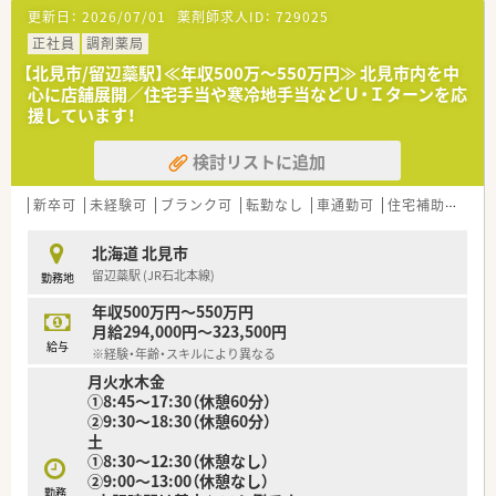
【法人特徴について】
更新日：
2026/07/01
薬剤師求人ID：
729025
■旭川市と士別市に合計4店舗の調剤薬局を展開し、地域医療に
貢献している会社です。
正社員
調剤薬局
■クリニックの門前に薬局を構えることで、医療機関との強固な
【北見市/留辺蘂駅】≪年収500万～550万円≫ 北見市内を中
連携体制を築いています。
心に店舗展開／住宅手当や寒冷地手当などＵ・Ｉターンを応
■1993年の設立以来、地域住民の皆様の健康を支え続ける安定
援しています！
した経営基盤が魅力です。
検討リストに追加
【想定される業務内容】
■若年層の喘息治療が中心で、吸入薬やアレルギー関連の処方が
多くを占めています。
新卒可
未経験可
ブランク可
転勤なし
車通勤可
住宅補助(手当)あり
■粉薬や水剤、一包化の対応は1日に数件程度と少なく、複雑な
調剤業務はほとんどありません。
北海道 北見市
■主な業務は、処方箋に基づく調剤業務、鑑査業務、そして患者
留辺蘂駅 (JR石北本線)
勤務地
様への服薬指導となります。
年収500万円～550万円
月給294,000円～323,500円
給与
※経験・年齢・スキルにより異なる
月火水木金
①8:45～17:30（休憩60分）
②9:30～18:30（休憩60分）
土
①8:30～12:30（休憩なし）
②9:00～13:00（休憩なし）
勤務