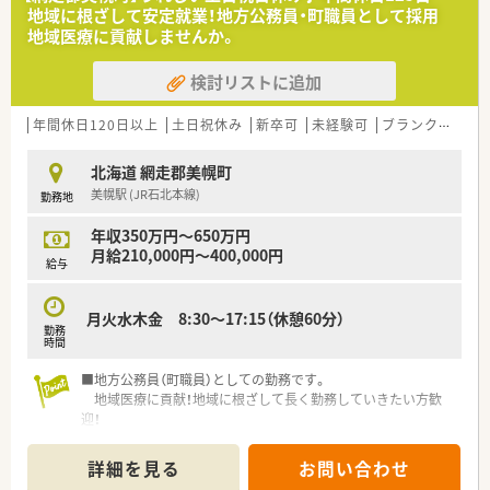
地域に根ざして安定就業！地方公務員・町職員として採用
地域医療に貢献しませんか。
検討リストに追加
年間休日120日以上
土日祝休み
新卒可
未経験可
ブランク可
残
北海道 網走郡美幌町
美幌駅 (JR石北本線)
勤務地
年収350万円～650万円
月給210,000円～400,000円
給与
月火水木金 8:30～17:15（休憩60分）
勤務
時間
■地方公務員（町職員）としての勤務です。
地域医療に貢献！地域に根ざして長く勤務していきたい方歓
迎！
〈こんな病院です〉
詳細を見る
お問い合わせ
■JR美幌駅より徒歩8分程にある病院です。