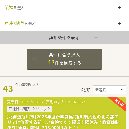
業種
を選ぶ
雇用/給与
を選ぶ
詳細条件を表示
条件に合う求人
43
件を
検索する
43
件の薬剤師求人
並び順
更新日：
2026/08/05
薬剤師求人ID：
566657
正社員
病院・クリニック
【北海道旭川市】2026年度新卒募集！旭川駅周辺の北彩都エ
リアに位置する新しい病院です☆隔週土曜休み♪教育体制
あり！新卒月給例（295,000円以上♪）