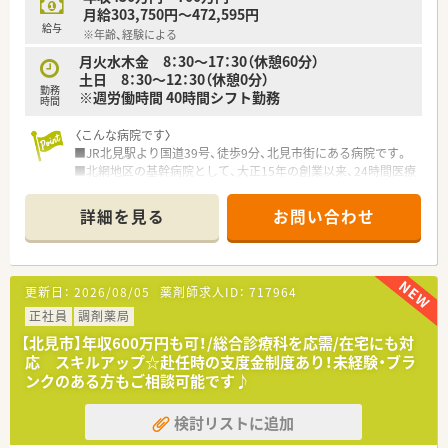
【このような方にオススメ】
月給303,750円～472,595円
■残業が少なく、ご家族との時間やご自身の時間をしっかりと大
給与
※年齢、経験による
切にしたい方
■手厚い住宅補助や転居費用のサポートを活用して、心機一転新
月火水木金 8：30～17：30（休憩60分）
しい環境でチャレンジしたい方
土日 8：30～12：30（休憩0分）
勤務
■ブランクがあって少し不安を感じているものの、手厚い教育サ
※週労働時間 40時間シフト勤務
時間
ポートを受けながらもう一度頑張りたい方
〈こんな病院です〉
未経験、ブランクのある方もご相談に応じます。お気軽にお問い
■JR北見駅より国道39号、徒歩9分、北見市街にある病院です。
合わせください！
■北網地区の基幹病院として、大正15年の創業以来、24時間医療
体制で地域医療へ支援を行っています。
■清潔感のある綺麗な病院です。
詳細を見る
お問い合わせ
■病床数300床（一般病棟 256床 療養型病棟 44床）
■外科、内科、整形外科、脳神経外科、泌尿器科、循環器内科、心療
内科、皮膚科、リハビリテーション科など複数の診療科があり救
急医療に対応していますので、様々な症例にふれることができま
更新日：
2026/08/05
薬剤師求人ID：
717964
す。
■病院薬剤師としてキャリアアップしたい方にオススメです。
正社員
調剤薬局
■新卒の方や未経験の方も歓迎。スキルを習得できる環境が整
【北見市】年収600万円も可！/総合診療科を応需/在宅にも対
っています。
応 スキルアップ☆赴任時の支度金制度あり！未経験・ブラ
ンクのある方もご相談可能です♪
〈働き方について〉
■外来は院外処方の為、入院患者様の対応がメインとなります。
検討リストに追加
■病棟業務や注射剤の混注、抗がん剤のミキシング、高カロリー
輸液（TPN）調製など、病院薬剤師として幅広いスキルが身に付き