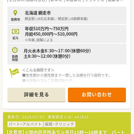
北海道 網走市
網走駅 (JR石北本線)／網走駅 (JR釧網本線)
勤務地
年収510万円～750万円
月給450,000円～510,000円
給与
※年齢、経験による
月火水木金8：30～17：00（休憩60分）
土8:30～12:00（休憩0分）
勤務
時間
＜こんな病院です＞
■急性期から慢性期まで一貫した治療を行う病院です。
■未経験の方もご応募可能です。
■夜勤はありません。
■外来は院外処方の為、入院患者様の対応がメインとなります
詳細を見る
お問い合わせ
＜充実の福利厚生＞
■新卒の年収600万円可能！給与水準が高い求人です
■病院経験者は年収700万円以の査定も可能です☆
更新日：
2026/07/07
薬剤師求人ID：
441820
■託児所の利用も可能です
■ＷＥＢでの面接も可能となります♪
パート・アルバイト
病院・クリニック
【北見市】≪院内託児所あり≫平日15時～16時まで パート