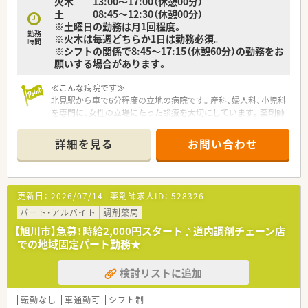
火木 13:00～17:00（休憩00分）
土 08:45～12:30（休憩00分）
※土曜日の勤務は月1回程度。
勤務
※火木は毎週どちらか1日は勤務必須。
時間
※シフトの関係で8:45～17:15（休憩60分）の勤務をお
願いする場合があります。
≪こんな病院です≫
北見駅から車で6分程度の立地の病院です。産科、婦人科、小児科
を専門に、女性の立場にたった診療を大切にしています。薬剤師
の業務内容としては主に産科・婦人科をメインに対応いただきま
す。自然分娩や帝王切開後の患者様のサポートや婦人科疾患の
詳細を見る
お問い合わせ
患者様のケアを行います。女性が多い職場であり、お互いに協力
し合う協力体制が整っています。
≪求人特徴≫
更新日：
2026/07/14
薬剤師求人ID：
528326
■病院での薬剤師経験は問いませんので、これからキャリアを築
きたいという意欲をお持ちの方を歓迎します。
パート・アルバイト
調剤薬局
■他職種との連携が重要となるため、円滑なコミュニケーション
【旭川市】急募！時給2,000円スタート♪道内調剤チェーン店
を取りながら業務を進められる方を募集します。
での地域固定パート勤務★
■週の勤務日数は3～4日程度となります。1日あたりの労働時間
も4時間程度からシフト調整が可能です。ゆとりを持って無理な
検討リストに追加
く働くことが可能な環境です。
≪こんな方にオススメ≫
転勤なし
車通勤可
シフト制