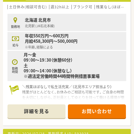
■ご主人の転勤などがあっても、退職することなく店舗異動のご
相談も可能です！
土日休み(相談可含む)
週32h以上
ブランク可
残業なし(ほぼなし含む)
全国展開の薬局だからこそ！の安心感があります。
北海道 北見市
北見駅 (JR石北本線)
勤務地
年収550万円～600万円
月給458,300円～500,000円
給与
※年齢、経験による
月～金
09：00～19：30（休憩60分）
土
勤務
09：00～14：00（休憩なし）
時間
※週法定労働時間44時間特例措置事業場
＼残業ほぼなしで私生活充実／（北見市エリア担当より）
残業がほとんどなく、お休みのご相談も可能です。ご自身の時間
を大切にしながら、正社員としてゆとりを持って働ける環境が整
っています。
＊------------------------------------------＊
詳細を見る
お問い合わせ
【店舗情報と応需状況について】
■JR北見駅から徒歩12分の立地 内科、循環器クリニックのの
門前薬局です。
更新日：
2026/07/28
薬剤師求人ID：
593938