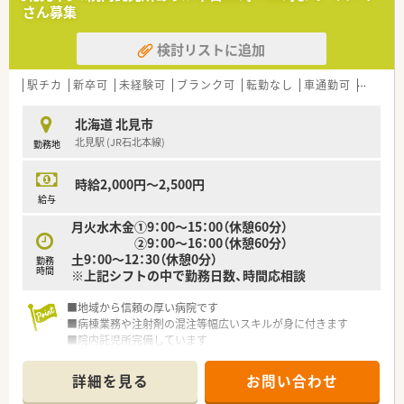
さん募集
検討リストに追加
駅チカ
新卒可
未経験可
ブランク可
転勤なし
車通勤可
高給与(
北海道 北見市
北見駅 (JR石北本線)
勤務地
時給2,000円～2,500円
給与
月火水木金①9：00～15：00（休憩60分）
②9：00～16：00（休憩60分）
土9：00～12：30（休憩0分）
勤務
時間
※上記シフトの中で勤務日数、時間応相談
■地域から信頼の厚い病院です
■病棟業務や注射剤の混注等幅広いスキルが身に付きます
■院内託児所完備しています
■市内中心部で通勤も便利です
詳細を見る
お問い合わせ