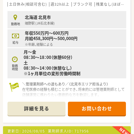
ます。
土日休み(相談可含む)
週32h以上
ブランク可
残業なし(ほぼなし含む)
■当直・夜勤はございません。平日は17時30分まで、土日も交代
制です。
北海道 北見市
■電子カルテ導入◎効率的に働けます。
端野駅 (JR石北本線)
勤務地
〈オススメポイント〉
年収550万円～600万円
■病院薬剤師として幅広い業務に触れることができます。スキ
月給458,300円～500,000円
ルアップには最適な環境です。
給与
※年齢、経験による
■未経験の方も歓迎！病院薬剤師にチャレンジしてみたい方、ぜ
月～金
ひご応募ください。
08：30～18：00（休憩60分）
■市内中心部で通勤も便利です。
土
■平日は17時30分まで、残業は月10時間未満。プライベートと
勤務
08：30～14：00（休憩なし）
メリハリをつけてご就業いただけます。
時間
※1ヶ月単位の変形労働時間制
■安定基盤の基幹病院なので、長期的なキャリア形成と高年収を
実現できる環境です。
■薬局内の人間関係も良く、コミュニケーションや連携も取りや
＼管理薬剤師への道もあり／（北見市エリア担当より）
すい環境です。
在宅医療の経験も積むことができ、将来的には管理薬剤師として
■20～40代までの幅広い年代の方が活躍しています。
店舗運営に携わりたい意欲的な方を歓迎します。
■子育て世代も働きやすい環境を整えています。
＊------------------------------------------＊
詳細を見る
お問い合わせ
【店舗情報と応需状況について】
■最寄り駅の端野駅から車で6分ほどの場所に位置しており、毎
日の通勤にも便利な環境が整っている調剤薬局です。
■内科や消化器科に加えて在宅などの処方箋を1日あたり30枚
更新日：
2026/08/05
薬剤師求人ID：
717956
から40枚ほど応需している店舗です。