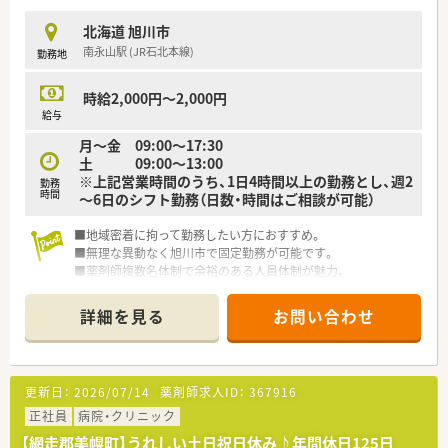
■残業が少なく、プライベートや家庭との両立を重視したい方に
ぴったりです。
北海道 旭川市
■有給休暇の取得もしやすい環境であり、長く落ち着いて働き続
南永山駅 (JR石北本線)
勤務地
けやすい職場環境です。
時給2,000円～2,000円
給与
月～金 09:00～17:30
土 09:00～13:00
※上記営業時間のうち、1日4時間以上の勤務とし、週2
勤務
時間
～6日のシフト勤務（日数・時間はご相談が可能）
■地域密着に拘って勤務したい方におすすめ。
■無理な異動なく旭川市で固定勤務が可能です。
■薬剤師複数名体制で余裕のある人員体制が魅力。
詳細を見る
お問い合わせ
更新日：
2026/07/14
薬剤師求人ID：
367916
正社員
病院・クリニック
【網走郡美幌町】うれしい土日祝日休み♪年間休日125日