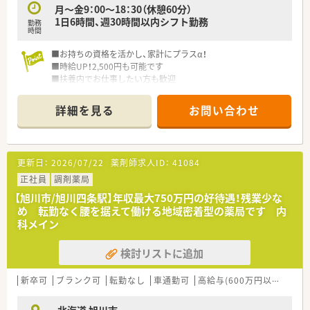
月～金9：00～18：30（休憩60分）
1日6時間、週30時間以内シフト勤務
勤務
時間
■お持ちの資格を活かし、家計にプラスα！
■時給UP！2,500円も可能です
■扶養内でお仕事したい方も歓迎
■ブランクからのお仕事復帰も応援します！
■ショッピングモール内の店舗で、ご自身のお買物等にも便利で
詳細を見る
お問い合わせ
す
■就業に関してご不明な点、ご不安な点は、お気軽にご相談くだ
さい
更新日：
2026/07/22
薬剤師求人ID：
41084
正社員
調剤薬局
【旭川市/旭川四条駅】年収最大750万円の好待遇！残業少な
め 転勤なく腰を据えて働ける地域密着型の薬局です 内
科メイン
検討リストに追加
新卒可
ブランク可
転勤なし
車通勤可
高給与(600万円以上)
教