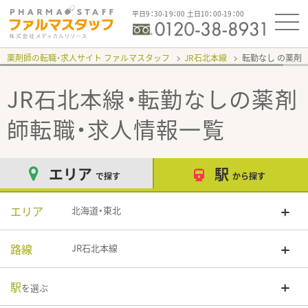
平日9：30-19：00 土日10：00-19：00
薬剤師の転職・求人サイト ファルマスタッフ
JR石北本線
転勤なし
JR石北本線・転勤なし
の薬剤
師転職・求人情報一覧
エリア
駅
で探す
から探す
エリア
北海道・東北
路線
JR石北本線
駅
を選ぶ