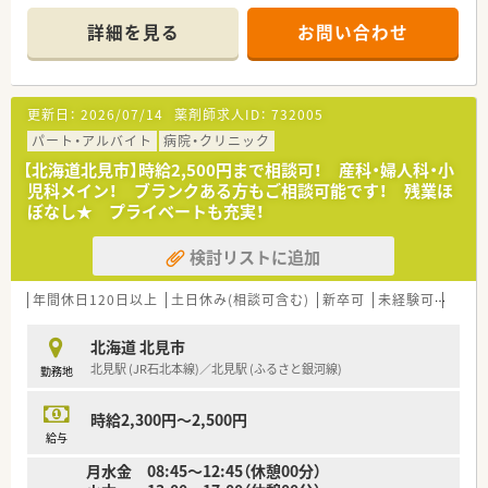
■外来は院外処方の為、入院患者様の対応がメインとなります。
■門前の調剤薬局と連携し、地域へ医療提供を目指しています。
詳細を見る
お問い合わせ
そういったノウハウがある方、チャレンジしたい方歓迎！
＜充実の福利厚生＞
■社員寮完備しています。UターンIターン希望の方も安心です
更新日：
2026/07/14
薬剤師求人ID：
732005
♪
■給与水準が高い求人です。働き甲斐があり、定着率も◎
パート・アルバイト
病院・クリニック
■病院経験があり薬局長をお任せできる方には最高年収850万
【北海道北見市】時給2,500円まで相談可！ 産科・婦人科・小
円での採用が可能です
児科メイン！ ブランクある方もご相談可能です！ 残業ほ
■託児所の利用も可能です
ぼなし★ プライベートも充実！
■遠方からお越しの場合、面接費用、引っ越し費用は病院でご負
担いただけます。
検討リストに追加
■ＷＥＢでの一次面接もＯＫです
＜こんな方におススメ＞
年間休日120日以上
土日休み(相談可含む)
新卒可
未経験可
ブラ
★腰を据えて働きたい方
★臨床現場でしっかりした経験を積みたい方
北海道 北見市
★いずれ管理職など昇格していきたい方
北見駅 (JR石北本線)／北見駅 (ふるさと銀河線)
勤務地
★薬薬連携で地域医療に関わっていきたい方
★職場にやりがいを求める方
★メリハリつけて働きたい方
時給2,300円～2,500円
給与
月水金 08:45～12:45（休憩00分）