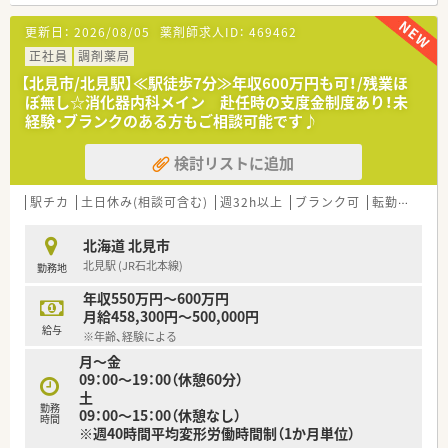
す。
■総病床数:232床（一般病床166床/回復期リハビリテーション
更新日：
2026/08/05
薬剤師求人ID：
469462
病床58床/特殊疾患病床8床）にて運営しています。
■現在は薬剤師8名、助手3名が在籍しています。
正社員
調剤薬局
■経験不問！教育体制充実の環境♪
【北見市/北見駅】≪駅徒歩7分≫年収600万円も可！/残業ほ
ぼ無し☆消化器内科メイン 赴任時の支度金制度あり！未
経験・ブランクのある方もご相談可能です♪
検討リストに追加
駅チカ
土日休み(相談可含む)
週32h以上
ブランク可
転勤なし
北海道 北見市
北見駅 (JR石北本線)
勤務地
年収550万円～600万円
月給458,300円～500,000円
給与
※年齢、経験による
月～金
09：00～19：00（休憩60分）
土
勤務
09：00～15：00（休憩なし）
時間
※週40時間平均変形労働時間制（1か月単位）