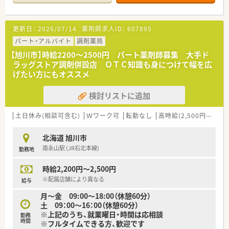
■一般病床99床、8科目（内科、循環器内科、外科、整形外科、泌尿
器科、小児科、眼科、リハビリテーション科）
■薬剤師２名と助手と1名体制、外来調剤は院外処方のため、院
更新日：
2026/07/14
薬剤師求人ID：
607895
内業務に集中できる環境です。
安全キャビネット設置、抗がん剤調整など混注業務も行ってい
パート・アルバイト
調剤薬局
ます。
【旭川市】時給2200～2500円 パート薬剤師募集 大手ド
■チーム医療に参画しています。
ラッグストア調剤併設店 ＯＴＣ知識も身につけて幅を広
栄養サポートチーム、院内感染対策チームなど、チーム医療の
げたい方にもオススメ
一員として参画しています。
検討リストに追加
〈働きやすい環境です〉
■土日祝日はお休みです！
年間休日125日（月平均労働日数20日）あり、ゆとりを持って勤
土日休み(相談可含む)
Ｗワーク可
転勤なし
高時給(2,500円以上)
務できます。
■残業少なめ！
北海道 旭川市
月平均5時間程度で、17時15分定時終業です。ワークライフバ
南永山駅 (JR石北本線)
勤務地
ランスを大切に業務に取り組んでいきたい方にもオススメ！で
す。
時給2,200円～2,500円
■育児休業、介護休業取得、看護休暇取得実績もあり、働きやす
い職場環境を整えています。
※配属店舗により異なる
給与
月～金 09:00～18:00（休憩60分）
〈アクセス良好〉
土 09：00～16：00（休憩60分）
■女満別空港から車でわずか１０分、国道３９号線沿いで交通ア
※上記のうち、就業曜日・時間は応相談
クセスも良好！
勤務
時間
※フルタイムできる方、歓迎です
■地域医療に貢献しませんか。