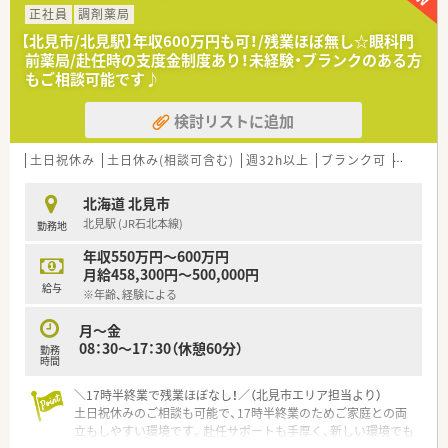
■約1,200品目の医薬品を取り扱っており、地域の患者さまの
正社員
調剤薬局
様々なニーズにお応えできる体制を整えています。
【北見市/北見駅】年収600万円も可！/残業ほぼ無し☆眼科門
前薬局/赴任時の支度金制度あり！未経験・ブランクのある方
【企業紹介】
もご相談可能です♪
■市内に4店舗を運営する調剤薬局です。地域に密着のかかりつ
け薬剤師として活躍しませんか。
検討リストに追加
■将来的に管理薬剤師として活躍したい方にもキャリアアップ
のチャンスも！地元で長くお勤めしたいと考えている方を歓迎し
ます。
土日祝休み
土日休み(相談可含む)
週32h以上
ブランク可
残業なし
■信頼と優しさをモットーに掲げており、地域の方々から愛され
るかかりつけ薬局を目指している法人です。
北海道 北見市
北見駅 (JR石北本線)
勤務地
【このような方にオススメ】
■残業が少なく、ご家族との時間やご自身の時間をしっかりと大
年収550万円～600万円
切にしたい方
月給458,300円～500,000円
■手厚い住宅補助や転居費用のサポートを活用して、心機一転新
給与
※年齢、経験による
しい環境でチャレンジしたい方
■ブランクがあって少し不安を感じているものの、手厚い教育サ
月～金
ポートを受けながらもう一度頑張りたい方
08：30～17：30（休憩60分）
勤務
時間
未経験、ブランクのある方もご相談に応じます。お気軽にお問い
合わせください！
＼17時半終業で残業ほぼなし！／（北見市エリア担当より）
土日祝休みのご相談も可能で、17時半終業のためご家庭との両
立もしやすい環境です。赴任サポートも手厚く、新しい環境でも