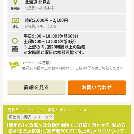
北海道 北見市
■育児時短制度の利用者は200名以上！社員のプライベートを支
北見駅 (JR石北本線)
勤務地
える制度が整っています。
■多彩な教育システム！
時給2,000円～2,100円
教育体制に関しては「新入社員研修」の他に基礎固めの「薬剤
師新入社員研修」等、様々な研修制度があります。
※経験、スキルによる
給与
自宅学習が可能なe-ラーニング講座、本人のキャリアアップの
平日9：00～18：00（休憩60分）
ための通信教育等、豊富な研修システムがあります。
土曜9：00～13：00（休憩0分）
※上記の内、週20時間以上の勤務
勤務
時間
※お時間と曜日は相談可能です。
〈パートさん募集）
■週20時間以上の勤務可能な方、日数・時間帯はご相談ください
♪
■週20時間以上の勤務で社会保険の加入が可能です！
詳細を見る
お問い合わせ
〈こんな薬局です〉
■JR北見駅から徒歩9分程、国道39号線を経由して北3条通沿い
にあります。
■病床数300床の病院門前に位置し、内科、循環器、整形外科、泌
更新日：
2026/07/22
薬剤師求人ID：
612648
尿器科をメインに複数科の処方せんに対応しています。
■薬剤師3名体制
正社員
病院・クリニック
【網走市】≪急募≫救急指定病院でご経験を活かせる・積める
〈企業紹介〉
職場/薬薬連携強化/高年収800万円以上可/メリハリつけて
■人材育成に注力、社内・社外研修などオリジナルの教育制度が