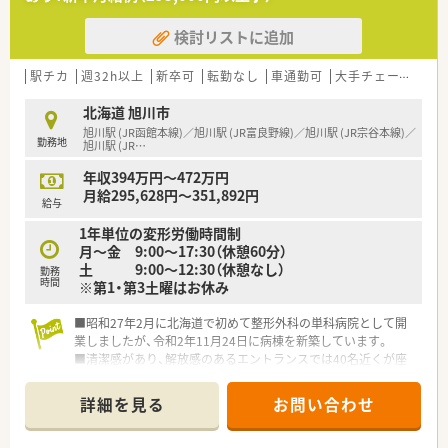
検討リストに追加
駅チカ
週32h以上
新卒可
転勤なし
車通勤可
大手チェーン以外
北海道 旭川市
旭川駅 (JR函館本線)／旭川駅 (JR富良野線)／旭川駅 (JR宗谷本線)／
勤務地
旭川駅 (JR
…
年収394万円～472万円
月給295,628円～351,892円
給与
1年単位の変形労働時間制
月～金 9:00～17:30（休憩60分）
土 9:00～12:30（休憩なし）
勤務
時間
※第1・第3土曜はお休み
■昭和27年2月に北海道で初めて整形外科の単科病院として開
業しましたが、令和2年11月24日に病棟を新築しています。
■清潔感があり、解放感のあるエントランスでは40名近くが座
れるソファーがあります。
■旭川駅南口より徒歩３分という好立地です。
詳細を見る
お問い合わせ
■リンパ浮腫外来・禁煙外来・循環器内科・整形外科・脳神経外科・
泌尿器科・眼科・耳鼻咽喉科などの総合科目を扱う急性期病院で