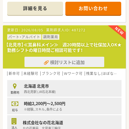
安心して生活をスタートできます。
＊------------------------------------------＊
詳細を見る
お問い合わせ
【店舗情報と応需状況について】
■北見駅から徒歩14分ほどの立地にある調剤薬局で、毎日の通
勤にも便利な環境が整っております。
更新日：
2026/08/05
薬剤師求人ID：
487272
■眼科の処方箋をメインに応需しており、1日あたり約100枚の
処方箋に丁寧に対応しております。
パート・アルバイト
調剤薬局
■薬剤師2名体制で月曜日から金曜日の17時半まで開局してお
【北見市】≪耳鼻科メイン≫ 週20時間以上で社保加入OK★
り、協力し合いながら業務を進めます。
勤務シフトの曜日時間ご相談可能です！
【企業紹介】
検討リストに追加
■市内に4店舗を運営する調剤薬局です。地域に密着のかかりつ
け薬剤師として活躍しませんか。
■将来的に管理薬剤師として活躍したい方にもキャリアアップ
新卒可
未経験可
ブランク可
Ｗワーク可
残業なし(ほぼなし含む)
のチャンスも！地元で長くお勤めしたいと考えている方を歓迎し
ます。
北海道 北見市
■信頼と優しさをモットーに掲げており、地域の方々から愛され
西北見駅 (JR石北本線)
勤務地
るかかりつけ薬局を目指している法人です。
時給2,200円～2,500円
【このような方にオススメ】
■残業が少なく、ご家族との時間やご自身の時間をしっかりと大
※経験、スキル、条件による
給与
切にしたい方
■手厚い住宅補助や転居費用のサポートを活用して、心機一転新
株式会社なの花北海道
しい環境でチャレンジしたい方
法人
なの花薬局 北見東三輪店