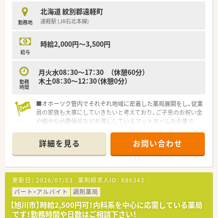
北海道 紋別郡遠軽町
遠軽駅 (JR石北本線)
勤務地
時給2,000円～3,500円
給与
月火水08：30～17：30 （休憩60分）
木土08：30～12：30（休憩0分）
勤務
時間
■オホーツク管内でそれぞれ地域に密着した薬局展開をし、従業
員の家族も大事にしていきたいと考えており、ご子息のお祝い金
や細かな必要備品などお渡ししているアットホームな企業で
す。
■冠婚葬祭に関する休みも十分とれており、今後の事業展開によ
詳細を見る
お問い合わせ
っては異動希望の受け入れも行います。
■e-ラーニングは会社で負担し、福利厚生として外部委託行い従
業員に利用していただいています
更新日：
2026/07/03
薬剤師求人ID：
686343
パート・アルバイト
調剤薬局
【旭川市】時給2,500円可！内科系を中心に応需している薬局
です！勤務時間や日数はご相談下さい！