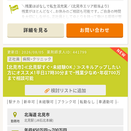
＼残業ほぼなしで私生活充実／（北見市エリア担当より）
残業がほとんどなく、お休みのご相談も可能です。ご自身の時間
を大切にしながら、正社員としてゆとりを持って働ける環境が整
っています。
＊------------------------------------------＊
詳細を見る
お問い合わせ
【店舗情報と応需状況について】
■JR北見駅から徒歩7分の立地 消化器クリニックのの門前薬
局です。
更新日：
2026/08/05
薬剤師求人ID：
441799
■処方せん枚数は、1日100枚程度、消化器内科をメインに近隣の
総合病院からの処方箋も応需しています。
正社員
病院・クリニック
薬剤師は常勤3名在籍しており、在宅も行っています。
【北見市】≪北見駅すぐ・未経験OK♪≫スキルアップしたい
■電子薬歴を完備全自動分包機や錠剤、散薬の監査システムなど
方にオススメ！平日17時30分まで・残業少なめ・年収700万
設備も整っています。
まで相談可能
【企業紹介】
検討リストに追加
■市内に4店舗を運営する調剤薬局です。地域に密着のかかりつ
け薬剤師として活躍しませんか。
■将来的に管理薬剤師として活躍したい方にもキャリアアップ
駅チカ
新卒可
未経験可
ブランク可
転勤なし
車通勤可
高給与(
のチャンスも！地元で長くお勤めしたいと考えている方を歓迎し
ます。
北海道 北見市
■信頼と優しさをモットーに掲げており、地域の方々から愛され
北見駅 (JR石北本線)
勤務地
るかかりつけ薬局を目指している法人です。
年収450万円～700万円