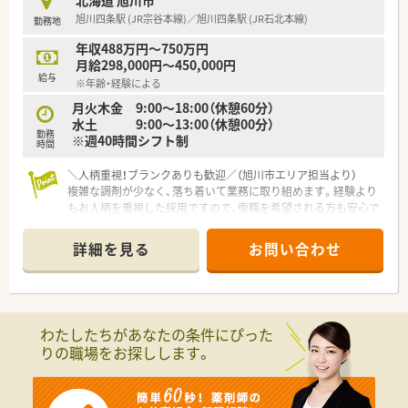
北海道 旭川市
旭川四条駅 (JR宗谷本線)／旭川四条駅 (JR石北本線)
勤務地
年収488万円～750万円
月給298,000円～450,000円
給与
※年齢・経験による
月火木金 9:00～18:00（休憩60分）
水土 9:00～13:00（休憩00分）
勤務
※週40時間シフト制
時間
＼人柄重視！ブランクありも歓迎／（旭川市エリア担当より）
複雑な調剤が少なく、落ち着いて業務に取り組めます。経験より
もお人柄を重視した採用ですので、復職を希望される方も安心で
すよ。
＊------------------------------------------＊
詳細を見る
お問い合わせ
【店舗情報と応需状況について】
■JR旭川四条駅から徒歩8分、徒歩1分圏内にバス停がございま
す。マイカー通勤も可能で無料駐車場も完備されています。
■近隣の呼吸器内科や循環器内科を扱うクリニックから処方箋
をメインに応需しており、処方箋枚数は100枚前後/日です。
わたしたちがあなたの条件にぴった
■薬剤師は常時4名から5名体制を維持しております。
りの職場をお探しします。
【想定される業務内容】
■呼吸器科や内科を中心とした処方箋の調剤業務全般を担当し、
患者様への適切な服薬指導や薬歴管理などを中心に行っていた