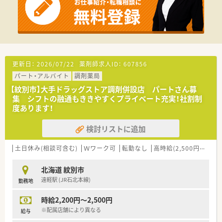
だきます。
■複雑な一包化や水剤の調剤は少なく、スムーズに業務に習熟で
きますので、ブランク明けの方やご自身のペースで経験を積みた
い方にオススメです。
■監査業務や薬局内の在庫管理なども分担して行い、最新の調剤
機器を活用しながら安全かつ正確な調剤サービスを提供してい
ただきます。
更新日：
2026/07/22
薬剤師求人ID：
607856
パート・アルバイト
調剤薬局
【こんな方が活躍中】
■子育てをしながら短時間で効率よく働くパート薬剤師の方や、
【紋別市】大手ドラッグストア調剤併設店 パートさん募
フルタイムで責任ある業務をこなす正社員まで幅広く活躍して
集 シフトの融通もききやすくプライベート充実！社割制
います。
度あります！
■旭川市内に在住し、地元に貢献したいという強い思いを持った
スタッフが多く、近隣住民とのコミュニケーションを大切にして
検討リストに追加
います。
■ブランクを経て復職した薬剤師の方も在籍しており、互いにサ
土日休み(相談可含む)
Ｗワーク可
転勤なし
高時給(2,500円以上)
ポートし合う文化が根付いているため中途入社でも馴染みやす
い環境です。
北海道 紋別市
【こんな方にオススメ】
遠軽駅 (JR石北本線)
勤務地
■年3回の賞与支給や無料駐車場の完備など、福利厚生が充実し
た安定感のある法人で働きたいというニーズをお持ちの方にお
時給2,200円～2,500円
すすめです。
※配属店舗により異なる
給与
■年収アップを実現したい方はもちろん、残業を減らして家族や
趣味の時間を大切にしたいワークライフバランス重視の方に最