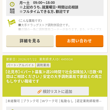
月～土 09:00～18:00
適です。
※上記のうち、就業曜日・時間は応相談
■転勤を伴わずに同じ地域で長く働き続けたい方や、地域医療の
勤務
※フルタイムできる方、歓迎です
時間
最前線で患者様と深く関わりたいと考える薬剤師の方を歓迎し
ます。
〈こんな薬局です〉
■大手ドラッグストア調剤併設店です。
■店舗の一角に調剤薬局コーナーがあります。また、ドライブス
ルーにも対応しています。
■処方せんは近隣の病院からの処方せんをメインに応需してお
詳細を見る
お問い合わせ
り、様々な内容に対応しています。
■第１類や要指導医薬品の販売は調剤室にて行っていますので、
OTC薬の知識を習得し、業務の幅を広げていくこともできます。
■安心安全の調剤システムを全店導入しています！
更新日：
2026/07/22
薬剤師求人ID：
449934
電子薬歴・薬袋発行機・散薬監査システム・レセプトコンピュータ
ー・円盤型全自動散薬分包機・調剤過誤防止システムなど安全性
パート・アルバイト
調剤薬局
を高め薬剤師の負担を軽減できるシステムを全店に導入してい
【北見市】≪パート募集≫週20時間で社会保険加入！日数・時
ます。
間はご相談ください♪安定の大手調剤薬局で家庭との両立
もしやすい職場です
・・＊ 企業の特徴 ＊・・
■北海道に本社を置く大手ドラッグストアチェーンです。
検討リストに追加
売上はグループ全体で4,000億円超、店舗数も1,200店舗超、子
会社含むグループ全体では2,000店舗超の以上東証プライム上場
企業で、福利厚生は業界内でもトップクラスの水準です。
未経験可
ブランク可
Ｗワーク可
転勤なし
認定薬剤師取得支援あり
■お客様にとって一番身近なトータルヘルスケアステーション
を目指しています。