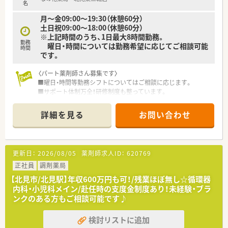
■ブランクがあって少し不安を感じているものの、手厚い教育サ
名
ポートを受けながらもう一度頑張りたい方
月～金09:00～19:30（休憩60分）
土日祝09:00～18:00（休憩60分）
未経験、ブランクのある方もご相談に応じます。お気軽にお問い
※上記時間のうち、1日最大8時間勤務。
合わせください！
勤務
曜日・時間については勤務希望に応じてご相談可能
時間
です。
〈パート薬剤師さん募集です〉
■曜日・時間等勤務シフトについてはご相談に応じます。
■サポート体制万全！研修制度も整っています。
経験が浅くて調剤に自信のない方、結婚や出産などでブランク
ある方の復帰も歓迎です。
詳細を見る
お問い合わせ
〈こんな薬局です〉
■JR西北見駅から20分、車4分程 昭和通り沿いにある調剤薬局
です。
更新日：
2026/08/05
薬剤師求人ID：
620769
■スタイリッシュな外観が印象的な新しくきれいな薬局です。
■薬剤師6名体制の大型店で、耳鼻咽喉科専門病院からの処方せ
正社員
調剤薬局
んをメインに応需しています。
【北見市/北見駅】年収600万円も可！/残業ほぼ無し☆循環器
内科・小児科メイン/赴任時の支度金制度あり！未経験・ブラ
〈企業紹介〉
ンクのある方もご相談可能です♪
■全国に400店舗以上展開する大手調剤薬局です。
地域密着型店舗の割合が76.8%と高く、地域の人々の暮らしや
検討リストに追加
人生に寄り添う地域に根付いた薬局展開を行っています。