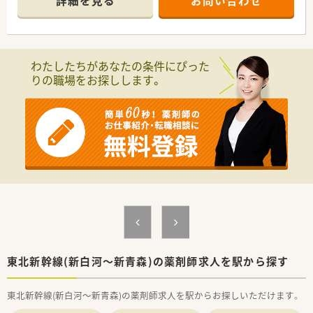
詳細を見る
お問い合わせ
■東日本エリアでのシェア拡大をミッションとしており、安定し
た経営基盤のもとで長く安心して働き続けることが可能です。
【店舗情報と応需状況について】
■各線仙台駅から徒歩9分と通勤に便利な立地であり、商店街の
わたしたちがあなたの条件にぴった
中に位置するため仕事帰りの買い物にも非常に便利な環境で
りの職場をお探しします。
す。
■現在はOTC販売をメインとしたドラッグストアですが、薬剤師
3名体制で地域の方々の健康相談に親身に対応しております。
■具体的な処方箋枚数や応需科目などの詳細については、現在の
店舗運営状況に合わせて事前に確認することをお勧めいたしま
す。
【求人情報について】
■年収は466万円から最大700万円まで相談可能であり、これま
でのご経験やスキルを最大限に考慮して決定いたします。
■正社員として勤務薬剤師の募集ですが、将来的には管理薬剤師
やマネジメント層を目指すことも可能なキャリアパスがありま
す。
■認定薬剤師の取得支援制度など、自己研鑽を惜しまない方を会
社全体でバックアップする体制が非常に充実しております。
東北新幹線(新白河～新青森)の薬剤師求人を駅から探す
【想定されるキャリアイメージ】
東北新幹線(新白河～新青森)の薬剤師求人を駅からお探しいただけます。
■入社後は教育研修やeラーニングを活用して知識を深め、接客
や販売のプロフェッショナルとして基礎を固めることが可能で