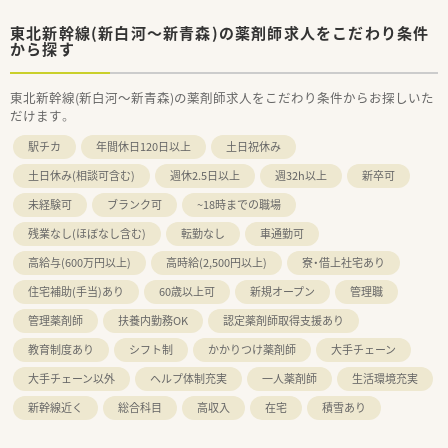
東北新幹線(新白河～新青森)の薬剤師求人をこだわり条件
から探す
東北新幹線(新白河～新青森)の薬剤師求人をこだわり条件からお探しいた
だけます。
駅チカ
年間休日120日以上
土日祝休み
土日休み(相談可含む)
週休2.5日以上
週32h以上
新卒可
未経験可
ブランク可
~18時までの職場
残業なし(ほぼなし含む)
転勤なし
車通勤可
高給与(600万円以上)
高時給(2,500円以上)
寮・借上社宅あり
住宅補助(手当)あり
60歳以上可
新規オープン
管理職
管理薬剤師
扶養内勤務OK
認定薬剤師取得支援あり
教育制度あり
シフト制
かかりつけ薬剤師
大手チェーン
大手チェーン以外
ヘルプ体制充実
一人薬剤師
生活環境充実
新幹線近く
総合科目
高収入
在宅
積雪あり