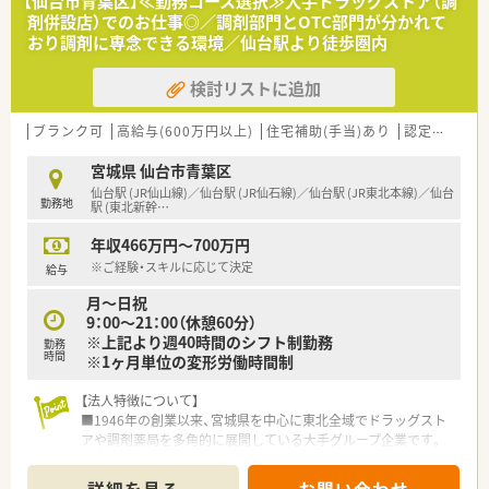
【仙台市青葉区】≪勤務コース選択≫大手ドラッグストア（調
剤併設店）でのお仕事◎／調剤部門とOTC部門が分かれて
おり調剤に専念できる環境／仙台駅より徒歩圏内
検討リストに追加
ブランク可
高給与(600万円以上)
住宅補助(手当)あり
認定薬剤師取得支援あり
宮城県 仙台市青葉区
仙台駅 (JR仙山線)／仙台駅 (JR仙石線)／仙台駅 (JR東北本線)／仙台
勤務地
駅 (東北新幹
…
年収466万円～700万円
※ご経験・スキルに応じて決定
給与
月～日祝
9：00～21：00（休憩60分）
※上記より週40時間のシフト制勤務
勤務
時間
※1ヶ月単位の変形労働時間制
【法人特徴について】
■1946年の創業以来、宮城県を中心に東北全域でドラッグスト
アや調剤薬局を多角的に展開している大手グループ企業です。
■お客様第一主義を掲げ、専門性を活かしたコンサルティングを
通じて、多くの「ありがとう」をいただける店作りをしています。