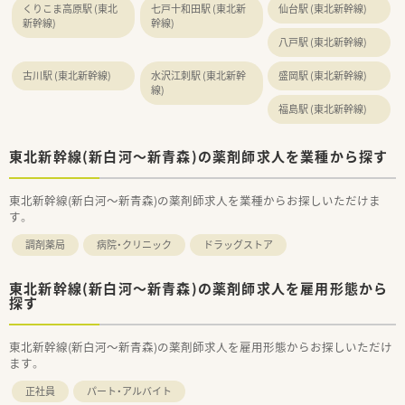
くりこま高原駅 (東北
七戸十和田駅 (東北新
仙台駅 (東北新幹線)
す。
新幹線)
幹線)
■将来的には管理薬剤師として店舗運営に携わるほか、エリアマ
八戸駅 (東北新幹線)
ネージャーなどの本部職を目指す道も開かれています。
■大手グループのネットワークを活かし、様々な規模や形態の店
舗を経験することで薬剤師としての幅を広げることが可能で
古川駅 (東北新幹線)
水沢江刺駅 (東北新幹
盛岡駅 (東北新幹線)
線)
す。
福島駅 (東北新幹線)
東北新幹線(新白河～新青森)の薬剤師求人を業種から探す
東北新幹線(新白河～新青森)の薬剤師求人を業種からお探しいただけま
す。
調剤薬局
病院・クリニック
ドラッグストア
東北新幹線(新白河～新青森)の薬剤師求人を雇用形態から
探す
東北新幹線(新白河～新青森)の薬剤師求人を雇用形態からお探しいただけ
ます。
正社員
パート・アルバイト