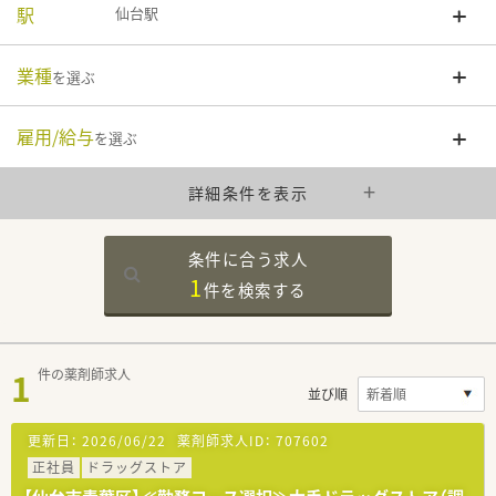
駅
仙台駅
業種
を選ぶ
雇用/給与
を選ぶ
詳細条件を表示
条件に合う求人
1
件を
検索する
1
件の薬剤師求人
並び順
更新日：
2026/06/22
薬剤師求人ID：
707602
正社員
ドラッグストア