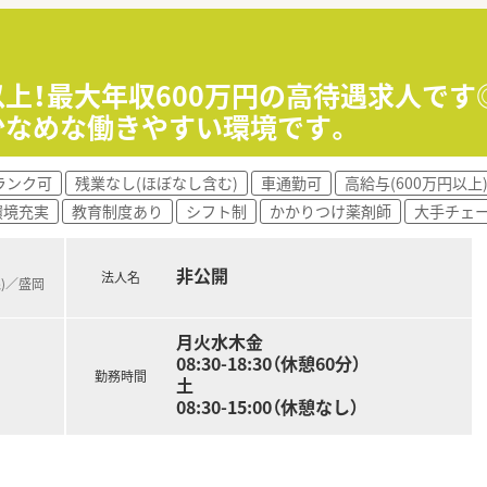
0万円となっておりご経験やスキルを最大限に考慮して決定され
おり基本的には異動や転勤がないため腰を据えて長く働ける環
日以上！最大年収600万円の高待遇求人で
れており日頃の頑張りや会社業績が給与にしっかりと反映されま
少なめな働きやすい環境です。
終的な監査業務を安全かつ正確に行っていただくことが主な役
ランク可
残業なし(ほぼなし含む)
車通勤可
高給与(600万円以上
導をはじめお薬に関する相談への対応など幅広い業務をお任せ
環境充実
教育制度あり
シフト制
かかりつけ薬剤師
大手チェ
など薬局内における基本的な運営業務全般に携わっていただき
非公開
法人名
線)／盛岡
月火水木金
08:30-18:30（休憩60分）
勤務時間
土
08:30-15:00（休憩なし）