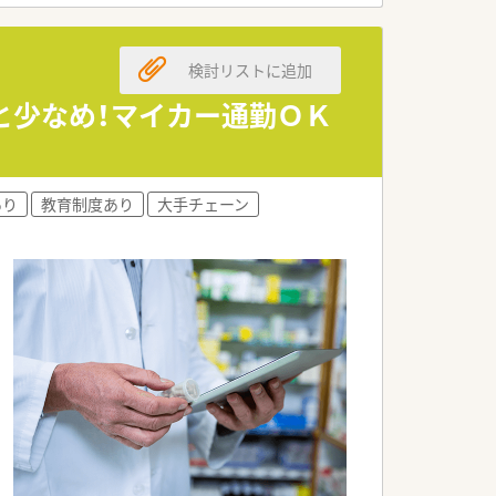
法人です。
検討リストに追加
ています。
きる環境です。
と少なめ！マイカー通勤ＯＫ
けています。
ています。
あり
教育制度あり
大手チェーン
じています。