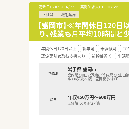
更新日：
2026/06/22
薬剤師求人ID：
707699
【求人情報について】
正社員
調剤薬局
■想定年収は500万円から55
■正社員としての採用となって
【盛岡市】≪年間休日120
■昇給の機会は年に1回設けら
り、残業も月平均10時間と
【想定される業務内容】
■処方箋に基づく調剤業務や最
年間休日120日以上
新卒可
未経験可
ブ
■患者様に対する丁寧な服薬指
認定薬剤師取得支援あり
新幹線近く
生活
■薬歴の管理や適切な在庫管理
岩手県 盛岡市
勤務地
盛岡駅 (JR田沢湖線)／盛岡駅 (JR山田
駅 (JR東北本線)／盛岡駅 (いわて
…
年収450万円～600万円
給与
※経験・スキル等考慮