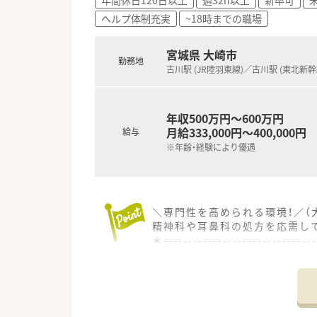
ヘルプ体制充実
~18時までの職場
宮城県 大崎市
勤務地
古川駅 (JR陸羽東線)／古川駅 (東北新幹
年収500万円～600万円
月給333,000円～400,000円
給与
※年齢・経験により優遇
＼専門性を高められる環境！／（
精神科や耳鼻科の処方を応需してお
＊------------------------------
【店舗情報と応需状況について】
■最寄り駅である古川駅から徒
■精神科、心療内科、内科、耳鼻
■取扱医薬品数は約1200品目