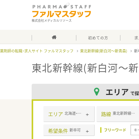
株式会社メディカルリソース
初めての方
求
薬剤師の転職・求人サイト ファルマスタッフ
東北新幹線(新白河～新青森)
新
東北新幹線(新白河～新
エリア
で探
エリア
路線
北海道・東北
東北新幹線(新白河～新青森)
希望条件
新卒可
フリーワード