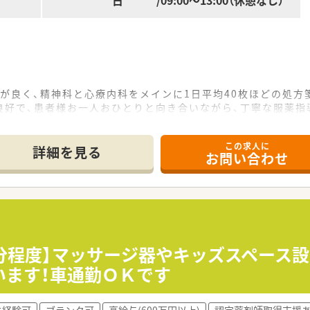
日 /09:00～13:00（休憩なし）
が良く、精神科と心療内科をメインに1日平均40枚ほどの処方
良好で、患者様お一人おひとりと向き合いながら、丁寧な服薬指
ち着いた環境のため、集中して調剤や監査業務に取り組みたい薬
この求人に
詳細を見る
お問い合わせ
を展開しており、若いスタッフの成長を会社全体で後押しする活
しており、現場の状況を把握しながら風通しの良い組織作りを目
、腰を据えて長く働ける環境が整っているため、安定したキャリ
様の心の健康を支えることができ、長期的な関わりの中で回復
バーとして活躍できるため、会社と共に自分自身もステップアッ
0分程度】マッサージ器やキッズスペース
イベートの充実と経済的な安定を両立させることができる点が、
います！車通勤ＯＫです
未経験可
ブランク可
高給与(600万円以上)
認定薬剤師取得支援