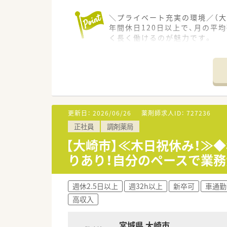
＼プライベート充実の環境／（大
年間休日120日以上で、月の平
く長く働けるのが魅力です。
＊------------------------------
【店舗情報と応需状況について】
■古川駅から車で10分ほどの
■内科や小児科、消化器科、循環
■約1200品目の医薬品を取り
更新日：
2026/06/26
薬剤師求人ID：
727236
【法人特徴について】
正社員
調剤薬局
■地域密着型の薬局を目指して
■皆様が明るく元気に過ごすた
【大崎市】≪木日祝休み！≫◆
■日々の業務の中では、常に笑
りあり！自分のペースで業務
【こんな方にオススメ】
■年間休日が120日以上で残業
週休2.5日以上
週32h以上
新卒可
車通勤
■住宅手当や退職金といった福
高収入
■地域に密着した薬局で患者様
宮城県 大崎市