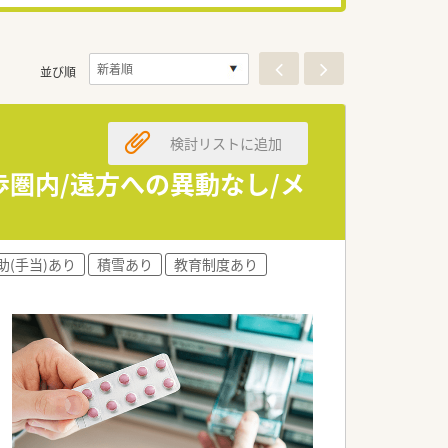
並び順
検討リストに追加
歩圏内/遠方への異動なし/メ
助(手当)あり
積雪あり
教育制度あり