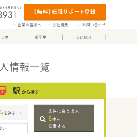
00
（祝日を除く）
【無料】転職サポート登録
企業の皆様へ
会社概要
お問い合わせ
マラボ
薬学生
支店紹介
求人情報一覧
駅
から探す
条件に合う求人
与
を選ぶ
6
件を
検索する