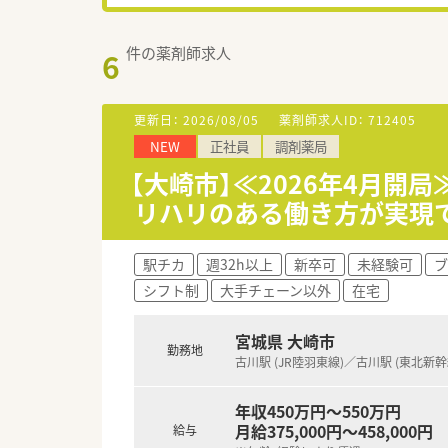
件の薬剤師求人
6
更新日：
2026/08/05
薬剤師求人ID：
712405
NEW
正社員
調剤薬局
【大崎市】≪2026年4月開
リハリのある働き方が実現
駅チカ
週32h以上
新卒可
未経験可
ブ
シフト制
大手チェーン以外
在宅
宮城県 大崎市
勤務地
古川駅 (JR陸羽東線)／古川駅 (東北新幹
年収450万円～550万円
月給375,000円～458,000円
給与