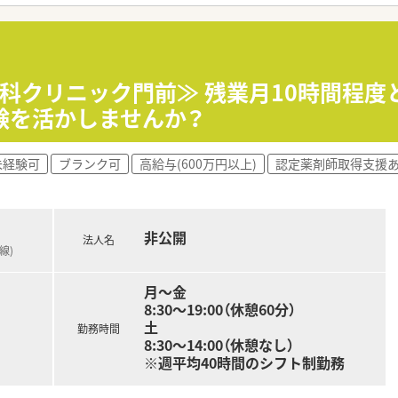
おり、患者様とのふれあいや思いやりの心を最も大切にしている
して、地域住民にとって身近な存在であり続けることを目標とし
り扱う求人であり、安定した経営基盤のもとで長く働くことがで
児科クリニック門前≫ 残業月10時間程度
験を活かしませんか？
催し、最新の医療情報や新薬についての知識を共有する機会を設
導入しており、スタッフが自宅でも手軽に学習できる環境を提供し
未経験可
ブランク可
高給与(600万円以上)
認定薬剤師取得支援
過ごせるよう、日々のコミュニケーションを通じて健康相談に応
非公開
法人名
線)
月～金
8:30～19:00（休憩60分）
土
勤務時間
8:30～14:00（休憩なし）
※週平均40時間のシフト制勤務