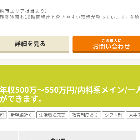
崎市エリア担当より）
均残業時間も10時間程度と働きやすい環境が整っています。有給
------------＊
この求人に
詳細を見る
お問い合わせ
場所に位置しており、通勤の際にはマイカーを利用しやすい便利
器科の処方箋を1日あたり40枚から50枚ほど応需している地域
扱っており、幅広い疾患に対応しながら地域医療に貢献していく
おり、患者様とのふれあいと思いやりを何よりも大切にしながら
めの健康アドバイザーとして、地域で最も身近な存在であり続け
年収500万～550万円/内科系メイン/
顔での挨拶と「ありがとう」という感謝の気持ちを忘れずに活動
ができます。
も少なめであるため、仕事とプライベートのバランスを大切に
可
新幹線近く
生活環境充実
教育制度あり
シフト制
大手
利厚生が充実した職場で、腰を据えて長期的なキャリアを築きた
と深く関わりながら、健康相談などにも積極的に応じていきたい