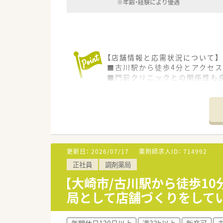
※年齢・経験により優遇
【店舗情報と応需状況について】
■古川駅から徒歩4分とアクセス
■門前クリニックとの関係性も
■基本的に残業が発生しない落
【法人特徴について】
■宮城県内を中心に複数の店舗
■社長が定期的に各店舗を巡回
■従業員の定着率が非常に高く
更新日：
2026/07/17
薬剤師求人ID：
714992
【やりがい/おすすめポイント】
正社員
調剤薬局
■精神科の処方箋を通じて患者
■成長を続ける企業の中心メン
【大崎市/古川駅から徒歩1
■給与水準が比較的高く、プラ
局として店舗づくりをして
年間休日120日以上
週32h以上
新卒可