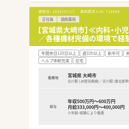
【法人特徴について】
更新日：
2026/07/17
薬剤師求人ID：
714964
■地域密着型の薬局を目指して
正社員
調剤薬局
■健康に関するアドバイザーと
■大手チェーンの紹介会社が取
【宮城県大崎市】≪内科・小
／各種機材完備の環境で経
【こんな取り組みをしています】
■社内での定期的な勉強会を開
■e-Learningシステムを
年間休日120日以上
週32h以上
新卒可
■地域の患者様が健康で明るく
ヘルプ体制充実
在宅
宮城県 大崎市
勤務地
古川駅 (JR陸羽東線)／古川駅 (東北新幹
年収500万円～600万円
月給333,000円～400,000円
給与
※年齢・経験により優遇