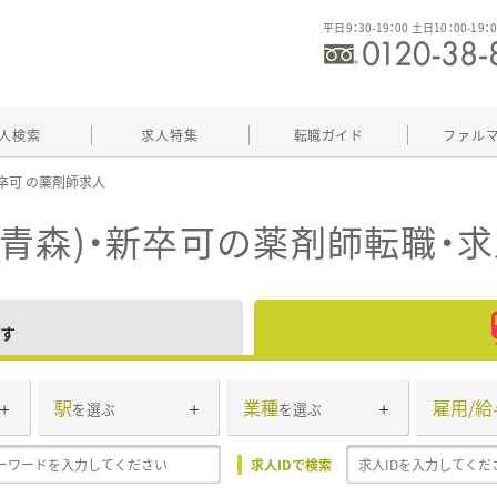
平日9：30-19：00 土日10：00-19：
人検索
求人特集
転職ガイド
ファル
卒可
青森)・新卒可
の薬剤師転職・
す
駅
業種
雇用/給
を選ぶ
を選ぶ
求人IDで検索