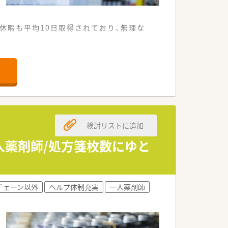
休暇も平均10日取得されており、無理な
な立地環境です。
の薬局です。
ことができます。
検討リストに追加
運営しています。
たいと考えています。
一人薬剤師/処方箋枚数にゆと
をしております。
したい方にオススメです。
チェーン以外
ヘルプ体制充実
一人薬剤師
い方にぴったりです。
という方に最適です。