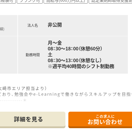
非公開
法人名
線)
月～金
08：30～18：00（休憩60分）
土
勤務時間
08：30～13：00（休憩なし）
※週平均40時間のシフト制勤務
大崎市エリア担当より）
り、勉強会やe-Learningで働きながらスキルアップを目
------------＊
この求人に
歩10分の距離に位置しており、毎日の通勤にも便利な好立地の
詳細を見る
お問い合わせ
科の処方箋を1日平均90枚から100枚ほど応需している薬局です
と幅広く、様々な疾患の患者様に対応するための体制を整えてい