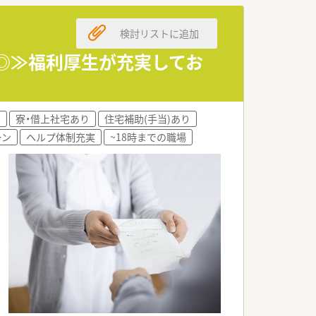
検討リストに追加
ます。
境です。
す◎≫福利厚生が充実してお
す。
割です。
)
寮・借上社宅あり
住宅補助(手当)あり
します。
ーン
ヘルプ体制充実
~18時までの職場
ます。