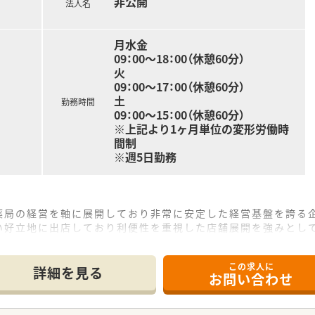
非公開
法人名
月水金
09：00～18：00（休憩60分）
火
09：00～17：00（休憩60分）
土
勤務時間
09：00～15：00（休憩60分）
※上記より1ヶ月単位の変形労働時
間制
※週5日勤務
薬局の経営を軸に展開しており非常に安定した経営基盤を誇る
い好立地に出店しており利便性を重視した店舗展開を強みとし
経営層との距離が近いため風通しがよく意見が通りやすい環境
この求人に
詳細を見る
お問い合わせ
場所に位置しており東北新幹線を利用した通勤にも非常に便利な
インに応需しており1日あたりおよそ15枚を丁寧に対応してい
しているため落ち着いた環境の中で日々の業務に集中することが