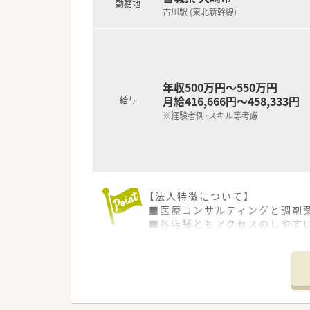
勤務地
古川駅 (東北新幹線)
年収500万円～550万円
月給416,666円～458,333円
給与
※経験者例・スキル等考慮
【法人特徴について】
■医療コンサルティングと調剤
■各店舗ともアクセスのしやす
■やみくもな店舗拡大は行わず
【店舗情報と応需状況について】
■最寄り駅から車で6分ほどの
■循環器科と内科の処方箋をメ
■常勤薬剤師が1名体制で活躍