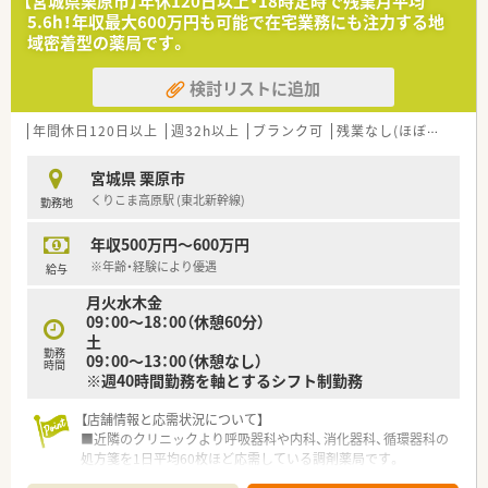
【宮城県栗原市】年休120日以上・18時定時で残業月平均
5.6h！年収最大600万円も可能で在宅業務にも注力する地
域密着型の薬局です。
検討リストに追加
年間休日120日以上
週32h以上
ブランク可
残業なし(ほぼなし含む)
宮城県 栗原市
くりこま高原駅 (東北新幹線)
勤務地
年収500万円～600万円
※年齢・経験により優遇
給与
月火水木金
09：00～18：00（休憩60分）
土
勤務
09：00～13：00（休憩なし）
時間
※週40時間勤務を軸とするシフト制勤務
【店舗情報と応需状況について】
■近隣のクリニックより呼吸器科や内科、消化器科、循環器科の
処方箋を1日平均60枚ほど応需している調剤薬局です。
■居宅への在宅業務にも対応しており、地域に根ざした医療提供