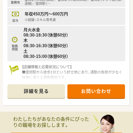
勤務地
ラボレーションした店舗開発も行っています。
道線)／盛岡駅 (
…
年収450万円～600万円
【求人情報について】
■年収は450万円から600万円を想定しており、ご自身のこれま
※経験・スキル等考慮
給与
での経験やスキルを十分に考慮し決定します。
月火水金
■年間休日は123日と非常に多く、夏季休暇3日や冬季休暇5日な
08:30-18:30（休憩60分）
どリフレッシュできる環境が整っています。
木
■借り上げ社宅制度や住宅手当なども完備されており、遠方から
08:30-16:30（休憩60分）
の転職や一人暮らしを希望する方も安心です。
勤務
時間
土
08:30-15:00（休憩60分）
【店舗情報と応需状況について】
■盛岡駅から徒歩1分という好立地にあり、通勤の負担が少なく
快適に通える調剤薬局です。
■近隣の内科クリニックからの処方箋を1日あたり100枚程度、
メインで応需しております。
詳細を見る
お問い合わせ
■常勤3名と非常勤2名の薬剤師が在籍し、協力体制が整ってい
るため安心して働ける環境です。
【募集背景と求める人物像について】
■今回は店舗の欠員補充に伴う募集であり、地域に根ざして長く
わたしたちがあなたの条件にぴった
働きたい方を歓迎いたします。
りの職場をお探しします。
■地域限定・広域・全国転勤可能コースでの募集はないため、地元
で腰を据えて活躍したいとお考えの方に最適な求人です。