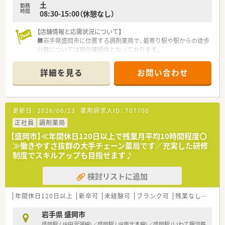
土
勤務
時間
08:30-15:00（休憩なし）
【店舗情報と応需状況について】
■岩手県盛岡市に位置する調剤薬局で、最寄り駅や駅からの徒歩
分数については現在確認中となっております。
■処方箋は整形外科メインで応需しており専門知識を活かせる
環境ですが、応需枚数は現在確認中です。
詳細を見る
お問い合わせ
■一緒に働く従業員数や人員体制の詳細につきましても、情報が
入り次第速やかに共有させていただきます。
【募集背景と求める人物像について】
更新日：
2026/06/23
薬剤師求人ID：
707700
■今回は欠員補充のための急募となっており、いち早く現場でご
活躍いただける薬剤師の方を求めております。
正社員
調剤薬局
■未経験の方やブランクがある方でも歓迎しており、研修制度を
【盛岡市】≪年間休日120日以上で残業月平均10時間程度〇
利用して着実にスキルアップできる環境です。
≫働きやすさ抜群の大手チェーン薬局です／充実した研修
■患者様と深い関係性を築くことを大切にしているため、コミュ
制度でスキルアップも目指せます♪
ニケーション能力に長けた方におすすめです。
検討リストに追加
【法人特徴について】
■創立25年を迎える大手法人で、全国42都道府県にて合計722
店舗の調剤薬局を安定して展開しております。
年間休日120日以上
新卒可
未経験可
ブランク可
残業なし(ほぼなし含む)
■展開する店舗の95%が医療機関とマンツーマン出店であり、
医師とのスムーズな連携が可能です。
岩手県 盛岡市
■大手コンビニや大手鉄道会社、大手家電量販店など異業種とコ
盛岡駅 (JR田沢湖線)／盛岡駅 (JR東北本線)／盛岡駅 (いわて銀河鉄