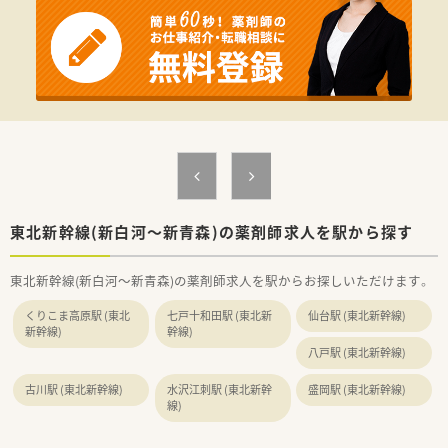
■患者様とのコミュニケーションを大切にし、丁寧に服薬指導を
行える薬剤師を求めております。
【法人特徴について】
■全国に722店舗を展開する大手企業であり、安定した経営基盤
のもとで長く勤務できます。
■95パーセントの店舗が医療機関とのマンツーマン出店であ
り、深い関係性を築ける環境です。
■教育体制の充実には定評があり、5年先や10年先を見据えたキ
ャリア形成が可能な法人です。
【求人情報について】
■年収は450万円から600万円の間で、ご経験やスキルを十分に
東北新幹線(新白河～新青森)の薬剤師求人を駅から探す
考慮して決定いたします。
■残業代は1分単位で支給され、平均残業時間も月10時間程度と
東北新幹線(新白河～新青森)の薬剤師求人を駅からお探しいただけます。
少なめなのが大きな魅力です。
■年間休日は123日としっかり確保されており、プライベートと
くりこま高原駅 (東北
七戸十和田駅 (東北新
仙台駅 (東北新幹線)
の両立がしやすい求人です。
新幹線)
幹線)
八戸駅 (東北新幹線)
古川駅 (東北新幹線)
水沢江刺駅 (東北新幹
盛岡駅 (東北新幹線)
線)