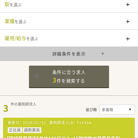
駅
を選ぶ
業種
を選ぶ
雇用/給与
を選ぶ
詳細条件を表示
条件に合う求人
3
件を
検索する
3
件の薬剤師求人
並び順
更新日：
2026/07/31
薬剤師求人ID：
714394
正社員
調剤薬局