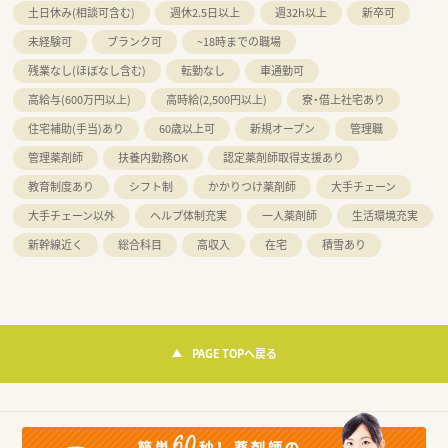
土日休み(相談可含む)
週休2.5日以上
週32h以上
新卒可
未経験可
ブランク可
~18時までの職場
残業なし(ほぼなし含む)
転勤なし
車通勤可
高給与(600万円以上)
高時給(2,500円以上)
寮・借上社宅あり
住宅補助(手当)あり
60歳以上可
新規オープン
管理職
管理薬剤師
扶養内勤務OK
認定薬剤師取得支援あり
教育制度あり
シフト制
かかりつけ薬剤師
大手チェーン
大手チェーン以外
ヘルプ体制充実
一人薬剤師
生活環境充実
新幹線近く
総合科目
高収入
在宅
積雪あり
PAGE TOPへ戻る