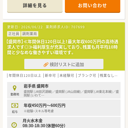
体制を整え、患者様の健康を幅広くサポートしています。
詳細を見る
お問い合わせ
■1000品目以上の医薬品を幅広く取り揃えており、様々な症例
に対応できる充実した設備と学習できる環境が整っています。
【法人特徴について】
更新日：
2026/06/22
薬剤師求人ID：
707699
■ふれあいと思いやりを理念に掲げ、地域に密着した頼りになる
身近な薬局を目指して日々の業務に取り組んでいます。
正社員
調剤薬局
■患者様が明るく元気に過ごせるよう、健康に関する身近なアド
【盛岡市】≪年間休日120日以上！最大年収600万円の高待遇
バイザーとして地域社会に貢献し続ける企業です。
求人です◎≫福利厚生が充実しており、残業も月平均10時
■笑顔での挨拶や感謝の気持ちを常に忘れず、薬局としての存在
間と少なめな働きやすい環境です。
意義を全社員が日々考えながら成長を続けています。
検討リストに追加
【こんな取り組みをしています】
■スタッフのスキルアップを目的として、e-Learningの導入や
定期的な勉強会を開催し、常に最新の知識を共有しています。
年間休日120日以上
新卒可
未経験可
ブランク可
残業なし(ほぼなし含む)
■福利厚生倶楽部に加入しており、全国のホテルやレジャー施
設、ショッピングなどを格安で利用できる制度があります。
岩手県 盛岡市
■仕事と家庭の両立を支援するため、産休や育休の取得実績があ
盛岡駅 (JR田沢湖線)／盛岡駅 (JR山田線)／盛岡駅 (JR東北本線)／盛
勤務地
り、ライフステージの変化に合わせた働き方を提供します。
岡駅 (いわて
…
年収450万円～600万円
※経験・スキル等考慮
給与
月火水木金
08:30-18:30（休憩60分）