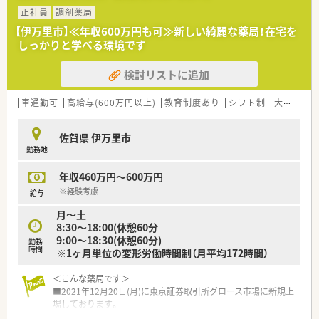
募集しています。
正社員
調剤薬局
■経験の有無を問わず、薬局のこれからを共に創っていく意欲の
【伊万里市】≪年収600万円も可≫新しい綺麗な薬局！在宅を
ある方を歓迎します。
しっかりと学べる環境です
■チームワークを大切にし、周囲と協力しながら前向きに業務に
取り組める方を求めています。
検討リストに追加
【法人特徴について】
■佐賀県伊万里市に1店舗の薬局を構え、地域医療に深く貢献し
車通勤可
高給与(600万円以上)
教育制度あり
シフト制
大手チェーン
ている企業です。
■OTC販売から始まり約50年の歴史を持ち、地域住民からの信
佐賀県 伊万里市
頼が厚い薬局です。
勤務地
■従業員の働きやすさを重視しており、個々の意見を尊重する風
通しの良い社風です。
年収460万円～600万円
※経験考慮
給与
月～土
8:30〜18:00(休憩60分
9:00〜18:30(休憩60分)
勤務
時間
※1ヶ月単位の変形労働時間制（月平均172時間）
＜こんな薬局です＞
■2021年12月20日(月)に東京証券取引所グロース市場に新規上
場しております。
■福岡県春日市に本社を構え、福岡県内を中心に福岡県・佐賀県・