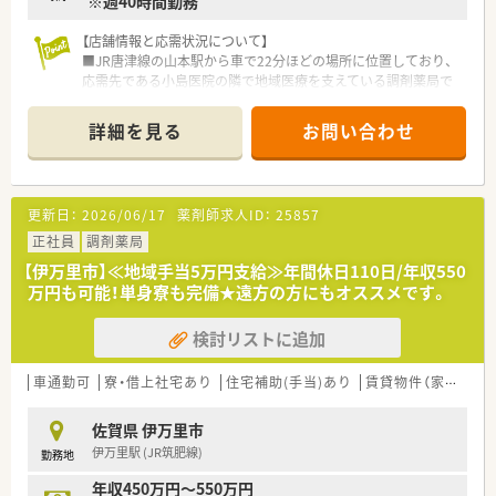
※週40時間勤務
めるのでプライベートと両立が可能です。
■店舗異動に関しては、基本転居を伴わない異動となります。九
【店舗情報と応需状況について】
州エリアから関東エリアへなど転居を伴う異動がないため、地域
■JR唐津線の山本駅から車で22分ほどの場所に位置しており、
に根付いた勤務が可能です。
応需先である小島医院の隣で地域医療を支えている調剤薬局で
■在宅業務専用システムを自社開発しており、現場の薬剤師の意
す。
見を集約して作っているので業務負荷軽減につながっておりま
■主な応需科目は内科と胃腸科であり、処方箋枚数は1日あたり
詳細を見る
お問い合わせ
す。
安定しており、常勤薬剤師2名の体制で丁寧に対応を行っていま
す。
＜スキルアップ・キャリアアップできる環境＞
■地域に根ざした医療を提供しており、患者様一人ひとりと向き
■麻薬の取り扱いが多い店舗やカテーテル・ポンプ処方を行って
合う服薬指導を大切にしながら、信頼関係を築き上げている店舗
更新日：
2026/06/17
薬剤師求人ID：
25857
いる店舗もございます。
です。
緩和ケアの資格を持っている薬剤師が2名（調剤薬局勤務薬剤師
正社員
調剤薬局
54名）在籍しており、患者様に寄り添った仕事を経験することが
【募集背景と求める人物像について】
【伊万里市】≪地域手当5万円支給≫年間休日110日/年収550
でき知識・スキル向上も図れる環境です。
■今回は欠員補充に伴う「急募」の正社員募集であり、地域の皆
万円も可能！単身寮も完備★遠方の方にもオススメです。
■店舗管理を各薬局長へ任せており、社長から店舗の運営や数字
さまへ変わらぬ安心を届けるために、即戦力となる方を求めてい
管理の研修を受けることができスキルアップ・キャリアアップが
ます。
検討リストに追加
形成出来る環境です。
■調剤経験がありつつ、スタッフや患者様と円滑な関係を築ける
■薬剤師から営業職など社内でのジョブチェンジも相談の上、可
協調性の高い方や、周囲と協力して業務に励める方を歓迎いたし
能です。
ます。
車通勤可
寮・借上社宅あり
住宅補助(手当)あり
賃貸物件（家具なし）
■企業・官公庁出身の未経験の方や、病院出身の方も多数活躍し
■漢方や在宅医療などの専門領域に興味があり、向上心を持って
ています。
新しい知識を自発的に吸収していきたい意欲のある方を求めて
佐賀県 伊万里市
います。
伊万里駅 (JR筑肥線)
勤務地
【法人特徴について】
年収450万円～550万円