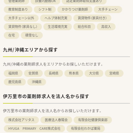
管理薬剤師
扶養内勤務OK
認定薬剤師取得支援あり
教育制度あり
シフト制
かかりつけ薬剤師
大手チェーン
大手チェーン以外
ヘルプ体制充実
賃貸物件（家具付き）
賃貸物件（家具なし）
生活環境充実
総合科目
高収入
在宅
積雪なし
九州/沖縄エリアから探す
九州/沖縄の薬剤師求人をエリアからお探しいただけます。
福岡県
佐賀県
長崎県
熊本県
大分県
宮崎県
鹿児島県
沖縄県
伊万里市の薬剤師求人を法人名から探す
伊万里市の薬剤師求人を法人名からお探しいただけます。
株式会社アリタス
医療法人春陽会
有限会社健康倶楽部
HYUGA PRIMARY CARE株式会社
有限会社わかば薬局