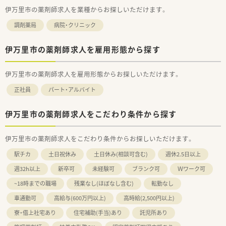
【勤務実態について】
伊万里市の薬剤師求人を業種からお探しいただけます。
■年間休日は110日前後と充実しており、月8日から10日は終日
のお休みです。
調剤薬局
病院・クリニック
■日曜日と平日1日がお休みとなるため、ご自身の都合に合わせ
て計画的に休めます。
■ラウンダー薬剤師が在籍しているため、休暇取得の相談もしや
伊万里市の薬剤師求人を雇用形態から探す
すい環境です。
伊万里市の薬剤師求人を雇用形態からお探しいただけます。
正社員
パート・アルバイト
伊万里市の薬剤師求人をこだわり条件から探す
伊万里市の薬剤師求人をこだわり条件からお探しいただけます。
駅チカ
土日祝休み
土日休み(相談可含む)
週休2.5日以上
週32h以上
新卒可
未経験可
ブランク可
Ｗワーク可
~18時までの職場
残業なし(ほぼなし含む)
転勤なし
車通勤可
高給与(600万円以上)
高時給(2,500円以上)
寮・借上社宅あり
住宅補助(手当)あり
託児所あり