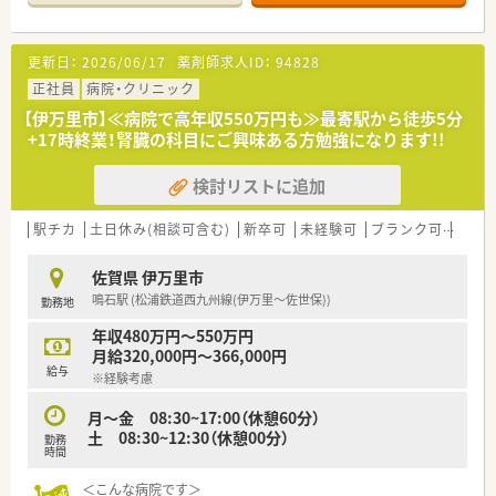
＼薬剤部について／
制)
■薬剤師2名、事務2名体制で今回は定年退職された方の欠員募
■職場環境は、風通しが良く相談しやすい職場です。
集になります。
■伊万里駅より車で5分ほどで、車通勤が便利なエリアです。駐
更新日：
2026/06/17
薬剤師求人ID：
94828
■また、病棟の加算を今後取得していきたいご意向です
車場も広いです
■残業は少なく落ち着いた雰囲気の中で、勤務できます。
正社員
病院・クリニック
少しでも気になった方はお問い合わせくださいませ！
【伊万里市】≪病院で高年収550万円も≫最寄駅から徒歩5分
＼福利厚生充実／
+17時終業！腎臓の科目にご興味ある方勉強になります!!
■利用可能な託児所があるため、子育て中の方も安心して働けま
す。
検討リストに追加
■お昼は低価格で給食の利用が可能です。
＼こんな方にオススメ／
駅チカ
土日休み(相談可含む)
新卒可
未経験可
ブランク可
残業な
■未経験だけども病院薬剤師に興味のある方。
■ワークライフバランスを充実させて働きたい方。
佐賀県 伊万里市
鳴石駅 (松浦鉄道西九州線(伊万里～佐世保))
勤務地
年収480万円～550万円
月給320,000円～366,000円
給与
※経験考慮
月～金 08:30~17:00（休憩60分）
土 08:30~12:30（休憩00分）
勤務
時間
＜こんな病院です＞