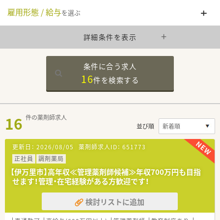
雇用形態 / 給与
を選ぶ
詳細条件を表示
条件に合う求人
16
件を
検索する
16
件の薬剤師求人
並び順
更新日：
2026/08/05
薬剤師求人ID：
651773
正社員
調剤薬局
【伊万里市】高年収≪管理薬剤師候補≫年収700万円も目指
せます！管理・在宅経験がある方歓迎です！
検討リストに追加