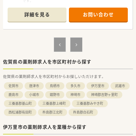
です。
めヘルプや異動の際も勤務しやすい環境です。
■眼科、皮膚科、形成外科を中心に1日150枚から160枚の処方箋
■パートの方も勤務実績に準じて法定通りの有給休暇がござい
を応需しています。
ます。
詳細を見る
お問い合わせ
■常勤薬剤師1名と非常勤薬剤師2名、事務員5名体制で業務を行
っています。
＜学べる研修制度＞
■国道沿いにあり分かりやすい立地です。
■外来がん認定薬剤師や漢方専門薬剤師も在籍しています。
■JR伊万里駅が近くにありコンビニや飲食店など周辺環境が充
■外来がん認定、糖尿病や在宅をケアする専門薬剤師を育てるプ
実しております。
ロジェクトを開始し、勉強会や社内研修、学会参加、病院研修な
ど、様々な活動を行っています。
【募集背景と求める人物像について】
■オンラインにて朝8:00～8:15から30分実施。家事や通勤中な
■今回は欠員補充のための募集であり、新しい環境で活躍したい
ど「ながら研修」で参加が可能です。
方を求めています。
佐賀県の薬剤師求人を市区町村から探す
■外来がん専門薬剤師2名による薬剤師を鍛える「マッスル研
■地域医療への貢献意欲が高く、患者様に寄り添った服薬指導が
修」、専属薬剤師による「漢方研修」、各店舗持ち回りで実施する
できる方を歓迎します。
「専門科目研修」などがあります。
佐賀県の薬剤師求人を市区町村からお探しいただけます。
■アットホームな職場で、周囲と協力しながら業務に取り組める
方を求めています。
佐賀市
唐津市
鳥栖市
多久市
伊万里市
武雄市
【求人情報について】
鹿島市
小城市
嬉野市
神埼市
神埼郡吉野ヶ里町
■経験に応じて年収600万円も目指せるため、高収入を実現した
三養基郡基山町
三養基郡上峰町
三養基郡みやき町
い方におすすめです。
■日曜日と平日1日の完全週休2日制で、プライベートの時間を
西松浦郡有田町
杵島郡江北町
杵島郡白石町
十分に確保できます。
■駅チカで通勤しやすく、周辺には飲食店やコンビニも充実した
伊万里市の薬剤師求人を業種から探す
便利な環境です。