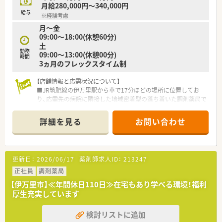
■佐賀県と福岡県に10店舗以上を展開する安定したチェーン薬
月給280,000円～340,000円
局であり、漢方相談や未病対策に強みを持つユニークな法人で
給与
※経験考慮
す。
月～金
■漢方専門の薬剤師が常駐し、セミナーや料理教室を開催するな
09:00～18:00(休憩60分)
ど、薬の提供に留まらない多角的な健康サポートを実施していま
土
す。
勤務
09:00～13:00(休憩00分)
■木造の温もりある店舗やカフェを併設した施設を運営するな
時間
3ヵ月のフレックスタイム制
ど、地域住民が集う新しい形のコミュニティ薬局を追求していま
す。
【店舗情報と応需状況について】
■JR筑肥線の伊万里駅から車で17分ほどの場所に位置してお
【求人情報について】
り、応需先の病院に隣接した地域密着型の落ち着いた調剤薬局で
■想定年収は500万円から550万円の範囲で提示されており、こ
す。
れまでの調剤経験や管理能力を正当に考慮して決定いたしま
■内科や精神科をメインに1日平均60枚から70枚ほどの処方箋
す。
詳細を見る
お問い合わせ
を受け付けており、常勤薬剤師4名の手厚い体制で対応していま
■伊万里市内の店舗で就業される場合には別途地域手当が付与
す。
されるため、条件次第で更なる高待遇を目指すことが可能な環境
■外来業務だけでなく老人ホーム等の施設調剤や在宅業務も行
です。
っており、1200品目を超える豊富な在庫を扱うことが可能です。
■昇給は年1回、賞与は年2回の機会が設けられており、日頃の業
更新日：
2026/06/17
薬剤師求人ID：
213247
務貢献がしっかりと給与に反映される納得感の高い報酬体系で
【募集背景と求める人物像について】
正社員
す。
調剤薬局
■地域の方々の健康を支えるために即戦力として活躍できる薬
【伊万里市】≪年間休日110日≫在宅もあり学べる環境！福利
剤師の方を求めています。
【勤務実態について】
厚生充実しています
■周囲のスタッフと円滑に連携が取れる協調性を持ち、患者様一
■1ヶ月単位の変形労働制を採用しており、各店舗で残業はほと
人ひとりに対して誠実に向き合えるお人柄を重視した採用で
んど発生していないため、オンとオフの切り替えが非常にスムー
検討リストに追加
す。
ズです。