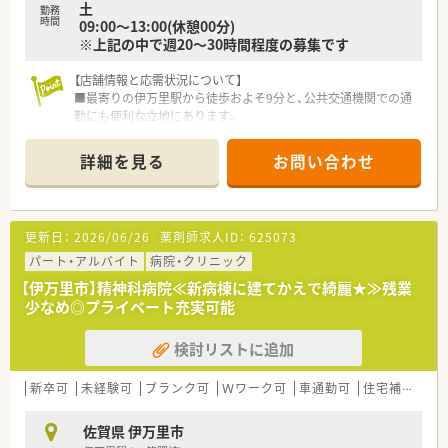
土
勤務
てやすい環境です。
時間
09:00～13:00(休憩00分)
■祝日に出勤した場合は必ず代休を取得できるので、休日数をし
※上記の中で週20～30時間程度の募集です
っかり確保できます。
【店舗情報と応需状況について】
■最寄りの伊万里駅から徒歩およそ9分と、公共交通機関での通
勤にも便利な立地にあります。
■主な応需科目は眼科です。近隣の内科医院からも処方箋を応
需しており幅広く学べます。
詳細を見る
お問い合わせ
【募集背景と求める人物像について】
■今回の募集は、体制強化を目的とした欠員補充のため、新しい
仲間を心よりお待ちしております。
更新日：
2026/06/26
薬剤師求人ID：
625073
■これまでのご経験を活かしたい方はもちろんのこと、未経験の
方やブランクがある方も大歓迎です。
パート・アルバイト
病院・クリニック
■地域医療への貢献に意欲があり、患者様一人ひとりに丁寧な対
【伊万里市】精神科病院≪新病棟に建てかえで綺麗★≫残業
応ができる方を求めています。
少なめ◎プライベート充実可能
検討リストに追加
新卒可
未経験可
ブランク可
Ｗワーク可
車通勤可
住宅補助(手当)あり
佐賀県 伊万里市