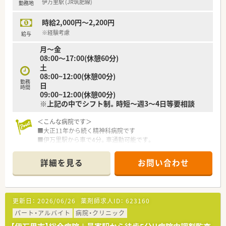
伊万里駅 (JR筑肥線)
勤務地
時給2,000円～2,200円
※経験考慮
給与
月～金
08:00～17:00(休憩60分)
土
08:00~12:00(休憩00分)
勤務
日
時間
09:00~12:00(休憩00分)
※上記の中でシフト制。時短～週3～4日等要相談
＜こんな病院です＞
■大正11年から続く精神科病院です
■伊万里駅から車で4分。車通勤可能です。
■精神科の専門性を高める事が可能です。
■平均残業時間は月5時間程度です。メリハリをつけた勤務が可
詳細を見る
お問い合わせ
能です。
■紙カルテですが、オーダリングシステム導入しております
■分包機はトーショーの大型の機械を導入しております（散財錠
剤分包機）
更新日：
2026/06/26
薬剤師求人ID：
623160
＜業務内容＞
パート・アルバイト
病院・クリニック
■病棟での1ヵ月あたりの服薬指導件数は平均50件です。採用後