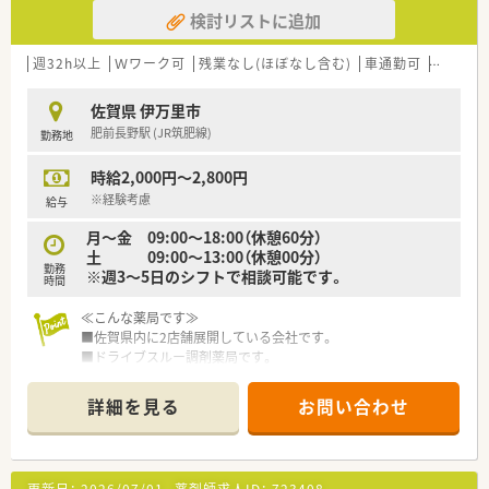
■オンコール対応はございません。
検討リストに追加
＜福利厚生も充実＞
■週32時間以上で常勤採用可能です
週32h以上
Ｗワーク可
残業なし(ほぼなし含む)
車通勤可
高時給(2
■住宅手当：上限20,000円
■家族手当：上限4,000円
佐賀県 伊万里市
肥前長野駅 (JR筑肥線)
勤務地
＼薬剤部について／
■内服/外用薬の調剤と注射薬の個人別払い出しを行っていま
時給2,000円～2,800円
す。
■入院中の患者さんに服薬指導を行っています。
※経験考慮
給与
■薬を安全に使用するために薬の情報をスタッフに提供してい
月～金 09:00～18:00（休憩60分）
ます。
土 09:00～13:00（休憩00分）
■現在は2名の薬剤師が活躍しています。9月末に1名退職により
勤務
※週3～5日のシフトで相談可能です。
補充の募集です(ゆくゆくは薬剤師3名体制を予定しております)
時間
■残業は月5時間ほどでプライペートの予定も立てやすいです。
■実務を通して精神科の知識を深めたい方や、なるべく定時で退
≪こんな薬局です≫
社したい！とお考えの方にもオススメです。
■佐賀県内に2店舗展開している会社です。
■ドライブスルー調剤薬局です。
＼こんな病院です／
■内科メインの店舗で基礎経験を積めます。
■病床数180床以上の精神科病院です。
■社長も薬剤師様で現場の意見を組んでもらえる環境です。
詳細を見る
お問い合わせ
■大正11年に設立した歴史が長く地域に根付いた病院です。
■「すべてはあなたの笑顔とありがとうのために」を基本理念と
■住宅手当・資格手当など諸手当も整っております。(含めた年俸
し患者様に一人でも多く笑顔になって頂き、さらに「ありがと
制)
う」という感謝の言葉を戴けるようなサービスを心掛けて参りま
■職場環境は、風通しが良く相談しやすい職場です。
す。