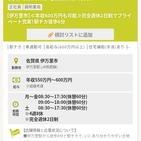
事業や保育園などの事業も行っております。
■社員は約600名、うち薬剤師は約200名、平均年齢37～38歳で7
正社員
調剤薬局
割が女性です。女性の役職者が30%在籍しています。（2021年度
【伊万里市】≪年収600万円も可能≫完全週休2日制でプライ
実績）
ベート充実！駅チカ徒歩6分
■正社員の平均残業時間は月10時間程度で1日20～30分程度で
す。（2021年度実績）
検討リストに追加
＜店舗情報＞
■複数科目を応需しており幅広い科目に携わることが可能で
駅チカ
車通勤可
高給与(600万円以上)
住宅補助(手当)あり
認定薬
す。
■居宅１件、施設３件を対応しており月2回往診同行もございま
佐賀県 伊万里市
す。
伊万里駅 (JR筑肥線)
勤務地
■在宅と外来50枚/日を薬剤師4名で対応されています。
年収550万円～600万円
＜長く働ける環境作り＞
■教育制度も充実しているので50代の調剤薬局未経験の方もご
※経験考慮
給与
活躍されている会社です。
月～金08:30～17:30(休憩60分)
■結婚・出産・育児において様々な休暇・祝金制度を設けておりま
09:00～18:00(休憩60分)
す。
土 08:30～17:30(休憩60分)
■全社員リフレッシュ休暇で年1回、連続5日間の休暇取得が可
勤務
※4週8休
能です。
時間
※完全週休2日制
■「子育てサポート企業」として、厚生労働大臣の認定を受けた
証でかつ継続的な促進をしている「プラチナくるみんマーク」の
【店舗情報と応需状況について】
認定を受けております。
■伊万里駅から徒歩6分と駅チカで、いにあり分かりやすい立地
■全店舗「調剤・監査・投薬」の流れのルールが統一されているた