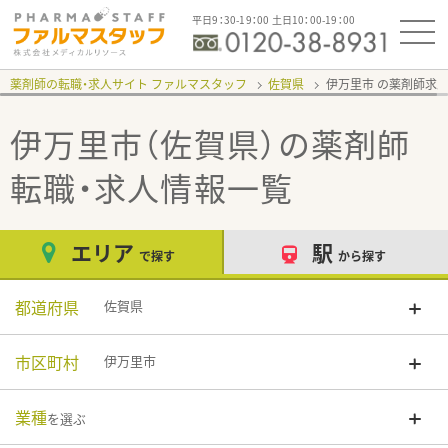
平日9：30-19：00 土日10：00-19：00
薬剤師の転職・求人サイト ファルマスタッフ
佐賀県
伊万里市
伊万里市（佐賀県）
の薬剤師
転職・求人情報一覧
エリア
駅
で探す
から探す
都道府県
佐賀県
市区町村
伊万里市
業種
を選ぶ