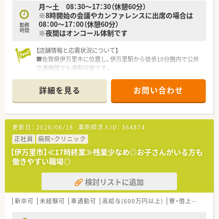
月～土 08：30～17：30（休憩60分）
※8時開始の会議やカンファレンスに出席の場合は
08：00～17：00（休憩60分）
勤務
時間
※夜間はオンコール体制です
【店舗情報と応需状況について】
■佐賀県伊万里市に位置し、伊万里駅から徒歩10分圏内で公共
交通機関でも通勤可能です。
■内科、外科、整形外科など幅広い応需科目に対応し、地域医療
に貢献しています。
詳細を見る
お問い合わせ
■薬剤師は現在4名体制で業務をおこなっております。
【募集背景と求める人物像について】
■欠員補充のための募集であり、新しい環境で活躍したい方を求
更新日：
2026/06/18
薬剤師求人ID：
364874
めています。
■病院での調剤経験がない方やブランクがある方でも安心して
正社員
病院・クリニック
勤務できます。
【伊万里市】≪17時終業≫残業少なめ◎お子さんがいる方も
■仕事とプライベートを両立させたいと考える方も歓迎してい
働きやすい職場◎
ます。
検討リストに追加
【法人特徴について】
■昭和33年創業以来、地域医療に貢献し、経営基盤が非常に安定
しています。
新卒可
未経験可
車通勤可
高給与(600万円以上)
寮・借上社宅あり
■介護老人保健施設や在宅ケアサポートセンターなど多岐にわ
たる事業を展開中です。