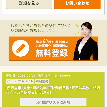
■国道沿いにあり分かりやすい立地です。
詳細を見る
お問い合わせ
■JR伊万里駅が近くにありコンビニや飲食店など周辺環境が充
実しております。
≪こんな会社です≫
■1982年、医療機関や調剤薬局で使用される「後発医薬品（GE）」
わたしたちがあなたの条件にぴった
の販売より事業をスタートした会社です。
りの職場をお探しします。
以来、調剤薬局やケアプランセンター（居宅介護支援事業所）な
ど、さまざまな分野へと展開しています。
■耳鼻科・眼科・皮膚科など単科の調剤薬局から、11の診療科目
を持つ150床の病院の門前薬局までと幅広いフィールドがあり、
自分が“理想”とする薬剤師像へと成長できる環境が整っていま
す。
■勤務している薬剤師は、入社数年目から数十年というベテラン
まで多数活躍しており、
アットホームな雰囲気の職場なので、いきいきと楽しく働けるの
ではないでしょうか。
また、ワークライフバランスも考えた職場のため、育児休暇はも
更新日：
2026/06/23
薬剤師求人ID：
699966
ちろん子供がいる“ママ薬剤師”が多数活躍しています。
パート・アルバイト
調剤薬局
■年間休日は110日前後で月8～10日の「終日」のお休みです。
■各エリアを行き来できる「ラウンダー薬剤師」が在籍しており
【伊万里市】貴重<時給2,800円>勤務日数・曜日は柔軟に相談
休暇取得の相談がしやすい環境です。
可◎伊万里駅から徒歩10分！
■設備や教育にも力をいれており、全店電子薬暦の導入や、研修
体制も新人研修から全体研修まで定期的に行っています。
検討リストに追加
認定薬剤師取得も支援していますので、Webラーニングといっ