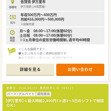
佐賀県 伊万里市
■ミドルシニア層(30代～60代)も歓迎しており、多様な年代の薬
伊万里駅 (JR筑肥線)
勤務地
剤師が活躍できる環境です。
■月平均9日の休日があり、17時半退勤でプライベートの時間も
年収500万円～600万円
充実させられます。
月給416,000円～500,000円
■院内託児所が完備されており、子育て中の薬剤師も安心して働
給与
※経験考慮
ける職場です。(1日400円/給食無し)
■残業がほとんどなく、転勤もないため伊万里市に腰を据えて長
月～金 08:00～17:00(休憩60分)
く勤務することが可能です。
土日祝 08:00～17:00(休憩60分)
勤務
■定年：65歳、再雇用制度：70歳、勤務延長：72歳まで
※1ヵ月単位の変形労働時間制、週平均40時間
時間
【想定される業務内容】
＜こんな病院です＞
■救急告示病院薬剤師として、服薬指導、病棟業務、薬剤検品、薬
■大正11年から続く精神科病院です
剤準備、パソコン入力、その他付随する業務をおこなって頂きま
■伊万里駅から車で4分。車通勤可能です。
す。
■精神科の専門性を高める事が可能です。
■薬剤師の平均年齢は34歳であり、若手からベテランまでバラ
■平均残業時間は月5時間程度です。メリハリをつけた勤務が可
詳細を見る
お問い合わせ
ンスが良い環境です。
能です。
■紙カルテですが、オーダリングシステム導入しております
■分包機はトーショーの大型の機械を導入しております（散財錠
剤分包機）
更新日：
2026/06/23
薬剤師求人ID：
593127
＜業務内容＞
パート・アルバイト
調剤薬局
■病棟での1ヵ月あたりの服薬指導件数は平均50件です。採用後
【伊万里市】≪最大時給2,800円！≫週3～5日のシフトで相談
は増やしていきたい意向です
ＯＫ！
■薬剤師は常時1名体制、助手さん1～2名体制です。