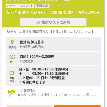
更新日：
2026/07/01
薬剤師求人ID：
723408
■伊万里駅より車で5分ほどで、車通勤が便利なエリアです。駐
■仕事への姿勢や実績を年齢にかかわらず評価して下さる会社
車場も広いです
です。
パート・アルバイト
調剤薬局
■70・80代になられても勤務可能であれば就業可能な職場にな
【伊万里市】駅チカ徒歩6分☆皮膚/形成/眼科☆時給2,300円
少しでも気になった方はお問い合わせくださいませ！
っております。
■アットホームな環境の為働き易い職場になっております。
検討リストに追加
駅チカ
土日休み(相談可含む)
週休2.5日以上
週32h以上
転勤なし
佐賀県 伊万里市
伊万里駅 (JR筑肥線)
勤務地
時給2,300円～2,300円
※経験考慮
給与
月～金 08:30～18:00(休憩60分)
土 08:30～17:30(休憩60分)
※上記の中で1日4～8時間程度
勤務
時間
※希望に準じます
≪店舗情報≫
■眼科・皮膚科・形成外科をメインに100～130枚/日応需してお
ります。
■薬剤師は常時3名体制でございます。