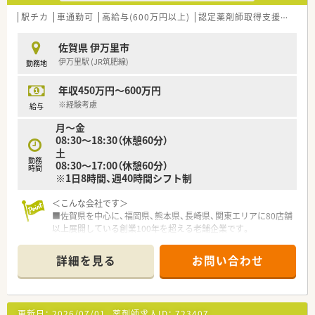
■年間休日は110日が確保されており、日祝休みに加えてシフト
【法人特徴について】
によるお休みを組み合わせることで無理のない勤務継続が可能
駅チカ
車通勤可
高給与(600万円以上)
認定薬剤師取得支援あり
■佐賀県と福岡県に10店舗以上を展開する安定したチェーン薬
です。
局であり、漢方相談や地域支援に強みを持つユニークな法人で
■産休や育休の取得実績も豊富にあり、ライフステージの変化が
佐賀県 伊万里市
す。
あっても柔軟に働き方を調整しながら継続できる体制が整って
伊万里駅 (JR筑肥線)
勤務地
■木造の温もりある店舗やドッグラン、カフェ、鍼灸院を併設し
います。
た複合施設を運営するなど、次世代の薬局像を追求しています。
年収450万円～600万円
■社長夫妻も薬剤師として現場への理解が深く、スタッフが専門
性を発揮しながらいきいきと働ける環境づくりを推進していま
※経験考慮
給与
す。
月～金
08:30～18:30（休憩60分）
【求人情報について】
土
■想定年収は450万円から550万円ですが、伊万里市での就業は
勤務
08:30～17:00（休憩60分）
地域手当が付与されるため、条件次第で更なる高給与も望めま
時間
※1日8時間、週40時間シフト制
す。
■管理薬剤師候補として着任される場合は年収600万円以上の
＜こんな会社です＞
提示も可能であり、これまでの経験や能力を正当に評価いたしま
■佐賀県を中心に、福岡県、熊本県、長崎県、関東エリアに80店舗
す。
以上展開している創業100年を超える老舗企業です。
■単身用の社員寮や住宅手当を完備しているため、遠方から転居
■今後の業界の方向性を見据えた先進性のある企業です。「ダイ
を伴う転職をお考えの方も安心してキャリアをスタートできま
レクトテレフォン」「トレーシングレポート」「24Hお薬電話相
す。
詳細を見る
お問い合わせ
談」「過誤防止システム全店導入」「ローソンと併設した店舗作
り」等対物から対人業務への移行、また処方箋だけに頼らない薬
局作りを行っております。
■薬局としてだけでなく色んな角度から地域に貢献すべく、福祉
更新日：
2026/07/01
薬剤師求人ID：
723407