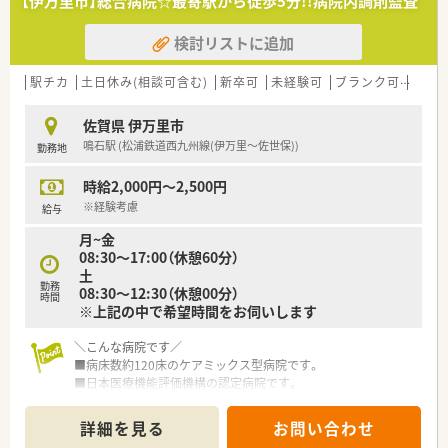
【伊万里市】総合病院☆最寄駅から徒歩5分!!病院内調剤監査
は増やしていきたい意向です
■薬剤師は常時1名体制、助手さん1～2名体制です。
検討リストに追加
■オンコール対応はございません。
＜福利厚生も充実＞
駅チカ
土日休み(相談可含む)
新卒可
未経験可
ブランク可
残業な
■週32時間以上で常勤採用可能です
■住宅手当：上限20,000円
佐賀県 伊万里市
■家族手当：上限4,000円
鳴石駅 (松浦鉄道西九州線(伊万里～佐世保))
勤務地
＼薬剤部について／
時給2,000円～2,500円
■内服/外用薬の調剤と注射薬の個人別払い出しを行っていま
す。
※経験考慮
給与
■入院中の患者さんに服薬指導を行っています。
月~金
■薬を安全に使用するために薬の情報をスタッフに提供してい
08:30～17:00（休憩60分）
ます。
土
■現在は2名の薬剤師が活躍しています。9月末に1名退職により
勤務
08:30～12:30（休憩00分）
補充の募集です(ゆくゆくは薬剤師3名体制を予定しております)
時間
※上記の中で希望時間をお伺いします
■残業は月5時間ほどでプライペートの予定も立てやすいです。
■実務を通して精神科の知識を深めたい方や、なるべく定時で退
＼こんな病院です／
社したい！とお考えの方にもオススメです。
■病床数約120床のケアミックス型病院です。
■日本医療機能評価機構の認定病院です。
＼こんな病院です／
■最寄駅から徒歩5分程と近く、公共交通機関での通勤も可能で
■病床数180床以上の精神科病院です。
す。
■大正11年に設立した歴史が長く地域に根付いた病院です。
詳細を見る
お問い合わせ
■住宅手当・資格手当など諸手当も整っております。(含めた年俸