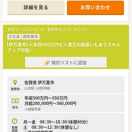
東京都・千葉県・神奈川県に38店舗展開しております。(2022年6
詳細を見る
お問い合わせ
月時点）
■超高齢化社会で必ず必要となる在宅対応を積極的に取り組ん
でおり着実に成長を続けています。今後も安定して成長が見込
まれる安定営業の会社です。
更新日：
2026/06/18
薬剤師求人ID：
361729
■オンライン服薬指導(28店舗実施)、地域連携薬局(21店舗)、零
売など最先端の取り組みを実施しております。
正社員
調剤薬局
【伊万里市】≪年収550万円も≫漢方の取扱いもありスキル
＜女性もご活躍いただける環境＞
アップ可能！
■ライフイベントやご自身の状況の変化があった場合、雇用形態
変更の相談も可能です。
検討リストに追加
■女性の育休取得率 100％。復帰率100%。男性育休取得実績(現
在8名取得)もあります。カムバックパス制度、きらりミルククラ
ブなど働く女性を応援する環境が整っています。
■子育て中の方は時短勤務も可能な為、性別を問わず薬局長等、
佐賀県 伊万里市
キャリアを積み活躍できるフィールドがございます。
山本駅 (JR唐津線)
勤務地
＜ワークライフバランスを推進＞
年収500万円～550万円
■社内平均の残業時間は10時間～15時間以内となっており正社
月給280,000円～360,000円
員(S1)はみなし残業を超える事はありません。
給与
※経験考慮
在宅で想定される臨時処方や急な在宅訪問に対応する『臨時処方
専任薬剤師』を配置しているので、 大幅な残業が発生することは
ありません。
月～金 08：30～18：30（休憩60分）
■年間休日は117日＋1日(バースデー休暇)で終日休みの日数と
土 08：30～12：30（休憩なし）
勤務
時間
なります。月によっては半休の組み合わせ等もシフトに組み込