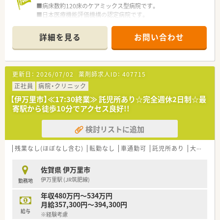
■病床数約120床のケアミックス型病院です。
■日本医療機能評価機構の認定病院です。
■最寄駅から徒歩5分程と近く、公共交通機関での通勤も可能で
す。
詳細を見る
お問い合わせ
＜こんな職場です＞
■腎臓系の認定資格の取得も可能です。
■残業はほとんどございませんので落ち着いた雰囲気の中で、勤
更新日：
2026/07/02
薬剤師求人ID：
407715
務できます。
■ブランクあり、病院未経験の方も歓迎しております。
正社員
病院・クリニック
■病棟の加算を今後取得していきたいための募集となります。
【伊万里市】≪17:30終業≫ 託児所あり☆完全週休2日制☆最
寄駅から徒歩10分でアクセス良好!!
＜福利厚生充実＞
■利用可能な託児所があるため、子育て中の方も安心して働けま
検討リストに追加
す。
■お昼は給食の提供もあり低価格で利用可能です。
残業なし(ほぼなし含む)
転勤なし
車通勤可
託児所あり
大手チェーン以外
＜歓迎するスキル＞
■抗がん剤の対応ができる方（月に約30件あり）
佐賀県 伊万里市
■検査値が読める方、ドクターへ提案できる方
伊万里駅 (JR筑肥線)
勤務地
■糖尿や感染症など経験ある方、腎臓の科目に興味ある方
■ケモ、緩和、麻薬、老健施設対応などマルチにご興味のある方、
年収480万円～534万円
ご経験のある方 等々
月給357,300円～394,300円
給与
※経験考慮