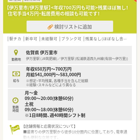
■超高齢化社会のニーズに応えるため、在宅医療への対応を積極
【伊万里市/伊万里駅】<年収700万円も可能>残業ほぼ無し！
的に推進していることが大きな特徴です。
住宅手当4万円・転居費用の相談も可能です！
■現場の意見を反映して自社開発した在宅業務専用システムを
導入し、業務負荷の軽減に努めています。
検討リストに追加
【求人情報について】
■管理薬剤師候補として、これまでのご経験やスキルに応じて年
駅チカ
新卒可
未経験可
ブランク可
残業なし(ほぼなし含む)
転
収650万円から700万円まで検討が可能です。
■年間休日は118日（バースデー休暇1日含む）が確保されてお
佐賀県 伊万里市
り、プライベートも大切にできます。
伊万里駅 (JR筑肥線)／伊万里駅 (松浦鉄道西九州線(有田～伊万里))
勤務地
■退職金制度や育休後復帰手当、緩和薬物療法認定薬剤師などの
資格取得支援制度も充実しています。
年収650万円～700万円
月給541,000円～583,000円
【職場環境と雰囲気】
給与
※想定・平均残業、各種手当を含んだ総額
■女性の育児休業取得率は100%を達成しており、男性の取得実
※経験・スキルなどにより異なる
績も8名と多数あります。
月～金
■子育て中の方は時短勤務制度の利用が可能で、女性の薬局長も
09:00～20:00(休憩60分)
複数名在籍し活躍しています。
土祝
■業務負担が特定の社員に偏らないよう、雇用形態に関わらず全
勤務
09:00～18:00(休憩60分)
時間
員で情報を共有し業務に取り組んでいます。
※1日8時間、週40時間シフト制
【店舗情報と応需状況について】
■最寄りの伊万里駅から徒歩10分圏内に位置しており、電車通
勤も便利な立地です。