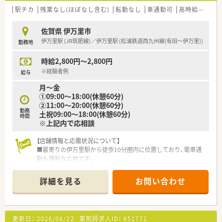
た設備も充実。
駅チカ
残業なし(ほぼなし含む)
転勤なし
車通勤可
高時給(2,500円以上)
その他にも、釣りやゴルフ、ツーリングや花火大会など、各種レ
クリエーションも活発です。
佐賀県 伊万里市
伊万里駅 (JR筑肥線)／伊万里駅 (松浦鉄道西九州線(有田～伊万里))
勤務地
時給2,800円～2,800円
※経験者例
給与
月～金
①09:00～18:00(休憩60分)
②11:00～20:00(休憩60分)
勤務
土祝09:00～18:00(休憩60分)
時間
※上記内で応相談
【店舗情報と応需状況について】
■最寄りの伊万里駅から徒歩10分圏内に位置しており、電車通
勤も便利な立地です。
■門前の総合病院から7割、近隣クリニックや広域から3割の処
方箋を応需しています。
詳細を見る
お問い合わせ
■内科や外科、小児科など多様な科目を扱い、薬剤師として幅広
い経験を積むことができます。
【募集背景と求める人物像について】
更新日：
2026/06/22
薬剤師求人ID：
651772
■長年勤務された方の退職に伴う欠員補充のため、新たな仲間を