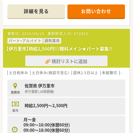
■門前の総合病院から7割、近隣クリニックや広域から3割の処
方箋を応需しています。
詳細を見る
お問い合わせ
■内科や外科、小児科など多様な科目を扱い、薬剤師として幅広
い経験を積むことができます。
【募集背景と求める人物像について】
更新日：
2026/06/26
薬剤師求人ID：
672853
■長年勤務された方の退職に伴う欠員補充のため、新たな仲間を
募集しています。
パート・アルバイト
調剤薬局
■経験の有無を問わず、薬局のこれからを共に創っていく意欲の
【伊万里市】時給2,500円!!/眼科メイン★パート募集!!
ある方を歓迎します。
■チームワークを大切にし、周囲と協力しながら前向きに業務に
検討リストに追加
取り組める方を求めています。
【法人特徴について】
土日祝休み
土日休み(相談可含む)
週休2.5日以上
未経験可
ブラン
■佐賀県伊万里市に1店舗の薬局を構え、地域医療に深く貢献し
ている企業です。
佐賀県 伊万里市
■OTC販売から始まり約50年の歴史を持ち、地域住民からの信
伊万里駅 (JR筑肥線)
勤務地
頼が厚い薬局です。
■従業員の働きやすさを重視しており、個々の意見を尊重する風
通しの良い社風です。
時給2,500円～2,500円
給与
【勤務実態について】
月～金
■週に2回程度の遅番対応はありますが、それ以外は残業がほと
09:00～16:00(休憩60分)
んど発生しません。
09:00～18:00(休憩60分)
■希望休はほぼ100%承認されるため、プライベートの予定も立