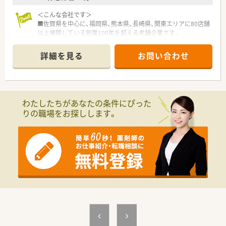
能です。
＜こんな会社です＞
■「子育てサポート企業」として、厚生労働大臣の認定を受けた
■佐賀県を中心に、福岡県、熊本県、長崎県、関東エリアに80店舗
証でかつ継続的な促進をしている「プラチナくるみんマーク」の
以上展開している創業100年を超える老舗企業です。
認定を受けております。
■今後の業界の方向性を見据えた先進性のある企業です。「ダイ
■全店舗「調剤・監査・投薬」の流れのルールが統一されているた
レクトテレフォン」「トレーシングレポート」「24Hお薬電話相
めヘルプや異動の際も勤務しやすい環境です。
詳細を見る
お問い合わせ
談」「過誤防止システム全店導入」「ローソンと併設した店舗作
■パートの方も勤務実績に準じて法定通りの有給休暇がござい
り」等対物から対人業務への移行、また処方箋だけに頼らない薬
ます。
局作りを行っております。
■薬局としてだけでなく色んな角度から地域に貢献すべく、福祉
＜学べる研修制度＞
事業や保育園などの事業も行っております。
■外来がん認定薬剤師や漢方専門薬剤師も在籍しています。
わたしたちがあなたの条件にぴった
■社員は約600名、うち薬剤師は約200名、平均年齢37～38歳で7
■外来がん認定、糖尿病や在宅をケアする専門薬剤師を育てるプ
りの職場をお探しします。
割が女性です。女性の役職者が30%在籍しています。（2021年度
ロジェクトを開始し、勉強会や社内研修、学会参加、病院研修な
実績）
ど、様々な活動を行っています。
■正社員の平均残業時間は月10時間程度で1日20～30分程度で
■オンラインにて朝8:00～8:15から30分実施。家事や通勤中な
す。（2021年度実績）
ど「ながら研修」で参加が可能です。
■外来がん専門薬剤師2名による薬剤師を鍛える「マッスル研
＜店舗情報＞
修」、専属薬剤師による「漢方研修」、各店舗持ち回りで実施する
■総合病院門前で、幅広い処方を見る事ができ、学べる環境で
「専門科目研修」などがあります。
す。
■1日に約150枚の処方箋に対応し、日祝も開局している忙しい
店舗ですが、薬剤師6名在籍しており近隣からのヘルプ体制も整
っているのでメリハリをつけて働きたい方にもオススメです。
■病院の目の前にあり、すぐ近くにスーパーもあるのでお買い物
にも便利な立地です。