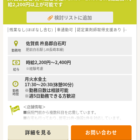
■昭和34年設立の地域に根差した病院です。
給2,200円以上が可能です
■4歳まで預けることのできる託児所も完備しており、小さなお
子様がいる方も働きやすい環境です。
検討リストに追加
■職員の健康管理充実の為、採用時法定検査に加えて以B型・C型
肝炎、風疹、結核等の抗体検査を無料で実施しています。
■有給消化率は100%！育児休暇取得実績もあり、福利厚生が充
残業なし(ほぼなし含む)
車通勤可
認定薬剤師取得支援あり
教育制
実しています。
佐賀県 杵島郡白石町
肥前白石駅 (JR長崎本線)
勤務地
時給2,200円～2,400円
※経験考慮
給与
月火水金土
17:30～20:30(休憩00分)
※勤務日数は相談可能
勤務
時間
※週5日勤務できる方歓迎
＜店舗情報＞
■病院門前から複数科目を応需しています。
■在宅も行っており、居宅25件・施設1件を対応しています。
■薬剤師6名体制で、1日120枚の処方箋を対応しています。
詳細を見る
お問い合わせ
＜こんな会社です＞