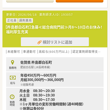
■病院の目の前にあり、すぐ近くにスーパーもあるのでお買い物
にも便利な立地です。
■外来調剤の他に施設や個人在宅にも対応しています。
更新日：
2026/06/18
薬剤師求人ID：
193057
■1,000品目以上の医薬品を取り扱っています。
正社員
調剤薬局
＜こんな会社です＞
【杵島郡白石町】急募≪総合病院門前≫月8～10日のお休み！
■佐賀県を中心に、福岡県、熊本県、長崎県、関東エリアに80店舗
福利厚生充実
以上展開している創業100年を超える老舗企業です。
■今後の業界の方向性を見据えた先進性のある企業です。「ダイ
検討リストに追加
レクトテレフォン」「トレーシングレポート」「24Hお薬電話相
談」「過誤防止システム全店導入」「ローソンと併設した店舗作
り」等対物から対人業務への移行、また処方箋だけに頼らない薬
未経験可
車通勤可
高給与(600万円以上)
認定薬剤師取得支援あり
局作りを行っております。
■薬局としてだけでなく色んな角度から地域に貢献すべく、福祉
佐賀県 杵島郡白石町
事業や保育園などの事業も行っております。
肥前白石駅 (JR長崎本線)
勤務地
■社員は約600名、うち薬剤師は約200名、平均年齢37～38歳で7
割が女性です。女性の役職者が30%在籍しています。（2021年度
年収450万円～600万円
実績）
月給300,000円～366,000円
■正社員の平均残業時間は月10時間程度で1日20～30分程度で
給与
※経験考慮
す。（2021年度実績）
月水金 08:30～20:30
火土日 08:30～19:30
＜長く働ける環境作り＞
木祝 08:30～17:30
■結婚・出産・育児において様々な休暇・祝金制度を設けておりま
勤務
※1ヶ月単位の変形労働時間制（週40時間）
す。
時間
※休憩は各60分
■全社員リフレッシュ休暇で年1回、連続5日間の休暇取得が可