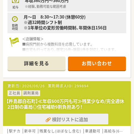
年収360万円～360万円
※経験、勤務可能な範囲考慮
給与
月～日 8:30～17:30 (休憩60分)
※週32時間シフト制
勤務
※1年単位の変形労働時間制、年間休日156日
時間
＜店舗情報＞
■病院門前から複数科目を応需しています。
■在宅も行っており、居宅25件・施設1件を対応しています。
■薬剤師6名体制で、1日120枚の処方箋を対応しています。
詳細を見る
お問い合わせ
＜こんな会社です＞
■佐賀県を中心に、福岡県、熊本県、長崎県、関東エリアに80店舗
以上展開している創業100年を超える老舗企業です。
■今後の業界の方向性を見据えた先進性のある企業です。「ダイ
更新日：
2026/06/26
薬剤師求人ID：
299894
レクトテレフォン」「トレーシングレポート」「24Hお薬電話相
談」「過誤防止システム全店導入」「ローソンと併設した店舗作
正社員
調剤薬局
り」等対物から対人業務への移行、また処方箋だけに頼らない薬
【杵島郡白石町】≪年収600万円も可≫残業少なめ/完全週休
局作りを行っております。
2日制の薬局◎住宅補助9割負担あり！
■薬局としてだけでなく色んな角度から地域に貢献すべく、福祉
事業や保育園などの事業も行っております。
検討リストに追加
■社員は約600名、うち薬剤師は約200名、平均年齢37～38歳で7
割が女性です。女性の役職者が30%在籍しています。（2021年度
実績）
駅チカ
新卒可
残業なし(ほぼなし含む)
車通勤可
高給与(600万円以上)