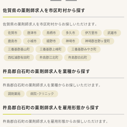
■外来調剤の他に施設や個人在宅にも対応しています。
■1,000品目以上の医薬品を取り扱っています。
佐賀県の薬剤師求人を市区町村から探す
＜長く働ける環境作り＞
佐賀県の薬剤師求人を市区町村からお探しいただけます。
■結婚・出産・育児において様々な休暇・祝金制度を設けておりま
す。
佐賀市
唐津市
鳥栖市
多久市
伊万里市
武雄市
■全社員リフレッシュ休暇で年1回、連続5日間の休暇取得が可
能です。
鹿島市
小城市
嬉野市
神埼市
神埼郡吉野ヶ里町
■「子育てサポート企業」として、厚生労働大臣の認定を受けた
三養基郡基山町
三養基郡上峰町
三養基郡みやき町
証でかつ継続的な促進をしている「プラチナくるみんマーク」の
認定を受けております。
西松浦郡有田町
杵島郡江北町
杵島郡白石町
■全店舗「調剤・監査・投薬」の流れのルールが統一されているた
めヘルプや異動の際も勤務しやすい環境です。
■パートの方も勤務実績に準じて法定通りの有給休暇がござい
杵島郡白石町の薬剤師求人を業種から探す
ます。
杵島郡白石町の薬剤師求人を業種からお探しいただけます。
＜学べる研修制度＞
■外来がん認定薬剤師や漢方専門薬剤師も在籍しています。
調剤薬局
病院・クリニック
■外来がん認定、糖尿病や在宅をケアする専門薬剤師を育てるプ
ロジェクトを開始し、勉強会や社内研修、学会参加、病院研修な
ど、様々な活動を行っています。
杵島郡白石町の薬剤師求人を雇用形態から探す
■オンラインにて朝8:00～8:15から30分実施。家事や通勤中な
ど「ながら研修」で参加が可能です。
杵島郡白石町の薬剤師求人を雇用形態からお探しいただけます。
■外来がん専門薬剤師2名による薬剤師を鍛える「マッスル研
修」、専属薬剤師による「漢方研修」、各店舗持ち回りで実施する