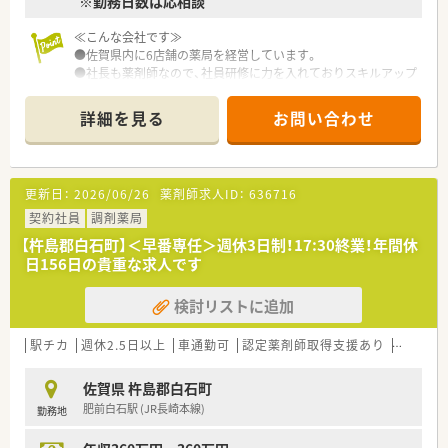
※勤務日数は応相談
■パートの方も勤務実績に準じて法定通りの有給休暇がござい
ます。
≪こんな会社です≫
●佐賀県内に6店舗の薬局を経営しています。
＜学べる研修制度＞
●社長も薬剤師なので、社員研修に力を入れておりスキルアップ
■外来がん認定薬剤師や漢方専門薬剤師も在籍しています。
できる環境です。
■外来がん認定、糖尿病や在宅をケアする専門薬剤師を育てるプ
●近隣に店舗があり応援体制整っています。
ロジェクトを開始し、勉強会や社内研修、学会参加、病院研修な
詳細を見る
お問い合わせ
ど、様々な活動を行っています。
■オンラインにて朝8:00～8:15から30分実施。家事や通勤中な
ど「ながら研修」で参加が可能です。
■外来がん専門薬剤師2名による薬剤師を鍛える「マッスル研
更新日：
2026/06/26
薬剤師求人ID：
636716
修」、専属薬剤師による「漢方研修」、各店舗持ち回りで実施する
契約社員
調剤薬局
「専門科目研修」などがあります。
【杵島郡白石町】＜早番専任＞週休3日制！17:30終業！年間休
日156日の貴重な求人です
検討リストに追加
駅チカ
週休2.5日以上
車通勤可
認定薬剤師取得支援あり
教育制
佐賀県 杵島郡白石町
肥前白石駅 (JR長崎本線)
勤務地