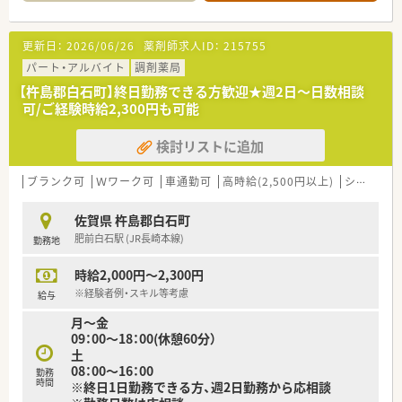
■佐賀県を中心に、福岡県、熊本県、長崎県、関東エリアに80店舗
以上展開している創業100年を超える老舗企業です。
■今後の業界の方向性を見据えた先進性のある企業です。「ダイ
更新日：
2026/06/26
薬剤師求人ID：
215755
レクトテレフォン」「トレーシングレポート」「24Hお薬電話相
談」「過誤防止システム全店導入」「ローソンと併設した店舗作
パート・アルバイト
調剤薬局
り」等対物から対人業務への移行、また処方箋だけに頼らない薬
【杵島郡白石町】終日勤務できる方歓迎★週2日～日数相談
局作りを行っております。
可/ご経験時給2,300円も可能
■薬局としてだけでなく色んな角度から地域に貢献すべく、福祉
事業や保育園などの事業も行っております。
検討リストに追加
■社員は約600名、うち薬剤師は約200名、平均年齢37～38歳で7
割が女性です。女性の役職者が30%在籍しています。（2021年度
実績）
ブランク可
Ｗワーク可
車通勤可
高時給(2,500円以上)
シフト制
■正社員の平均残業時間は月10時間程度で1日20～30分程度で
す。（2021年度実績）
佐賀県 杵島郡白石町
肥前白石駅 (JR長崎本線)
勤務地
＜長く働ける環境作り＞
■結婚・出産・育児において様々な休暇・祝金制度を設けておりま
時給2,000円～2,300円
す。
■全社員リフレッシュ休暇で年1回、連続5日間の休暇取得が可
※経験者例・スキル等考慮
給与
能です。
月～金
■「子育てサポート企業」として、厚生労働大臣の認定を受けた
09：00～18：00(休憩60分）
証でかつ継続的な促進をしている「プラチナくるみんマーク」の
土
認定を受けております。
08：00～16：00
勤務
■全店舗「調剤・監査・投薬」の流れのルールが統一されているた
時間
※終日1日勤務できる方、週2日勤務から応相談
めヘルプや異動の際も勤務しやすい環境です。