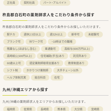
正社員
契約社員
パート・アルバイト
「専門科目研修」などがあります。
杵島郡白石町の薬剤師求人をこだわり条件から探す
杵島郡白石町の薬剤師求人をこだわり条件からお探しいただけます。
駅チカ
週休2.5日以上
週32h以上
新卒可
未経験可
ブランク可
Ｗワーク可
~18時までの職場
残業なし(ほぼなし含む)
車通勤可
高給与(600万円以上)
高時給(2,500円以上)
住宅補助(手当)あり
託児所あり
60歳以上可
認定薬剤師取得支援あり
教育制度あり
シフト制
かかりつけ薬剤師
大手チェーン以外
ヘルプ体制充実
総合科目
在宅
九州/沖縄エリアから探す
九州/沖縄の薬剤師求人をエリアからお探しいただけます。
福岡県
佐賀県
長崎県
熊本県
大分県
宮崎県