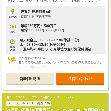
週32h以上
新卒可
未経験可
ブランク可
残業なし(ほぼなし含む)
佐賀県 杵島郡白石町
肥前白石駅 (JR長崎本線)
勤務地
年収450万円～500万円
月給300,000円～333,000円
給与
月火水金土 08:30～17:30(休憩60分)
木 08:30～12:30(休憩00分)
勤務
※週平均40時間の1ヶ月単位の変形労働時間制
時間
≪薬剤部について≫
■入院患者の調剤、監査、抗がん剤製剤、病棟業務、各種委員会の
参加が業務内容となります。
■現在職場内は5名の方が活躍しています。
■残業時間は月0～2時間と少なめで、日勤のみなのでプライベ
詳細を見る
お問い合わせ
ート重視の方にもオススメです。
■中小病院ですが、幅広い診療科目があるので様々な業務経験を
積むことが可能です。
■平均年齢は35歳と若手薬剤師も多数活躍しています。
更新日：
2026/06/26
薬剤師求人ID：
636717
■院外処方の病院です。
パート・アルバイト
調剤薬局
≪こんな病院です≫
【杵島郡白石町】≪遅番専任≫17:30～20:30の3時間勤務！時