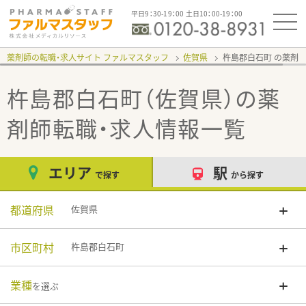
平日9：30-19：00 土日10：00-19：00
薬剤師の転職・求人サイト ファルマスタッフ
佐賀県
杵島郡白石町
杵島郡白石町（佐賀県）
の薬
剤師転職・求人情報一覧
エリア
駅
で探す
から探す
都道府県
佐賀県
市区町村
杵島郡白石町
業種
を選ぶ