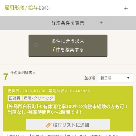
雇用形態 / 給与
を選ぶ
詳細条件を表示
条件に合う求人
7
件を
検索する
7
件の薬剤師求人
並び順
更新日：
2026/07/30
薬剤師求人ID：
406065
正社員
病院・クリニック
【杵島郡白石町】≪有休消化率100％≫病院未経験の方も可 ！
当直なし・残業時間月0～2時間です！
検討リストに追加