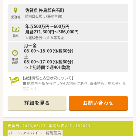
■正社員の平均残業時間は月10時間程度で1日20～30分程度で
す。（2021年度実績）
佐賀県 杵島郡白石町
肥前白石駅 (JR長崎本線)
勤務地
＜長く働ける環境作り＞
■結婚・出産・育児において様々な休暇・祝金制度を設けておりま
年収500万円～600万円
す。
月給271,300円～366,000円
■全社員リフレッシュ休暇で年1回、連続5日間の休暇取得が可
給与
※経験者例・スキル等考慮
能です。
月～金
■年間休日は109日と多く、月の休みは9日ほどございます。
08：00～18：00（休憩60分）
■「子育てサポート企業」として、厚生労働大臣の認定を受けた
土
証でかつ継続的な促進をしている「プラチナくるみんマーク」の
勤務
08：00～17：00（休憩60分）
認定を受けております。
時間
※上記時間で週40H勤務
■全店舗「調剤・監査・投薬」の流れのルールが統一されているた
めヘルプや異動の際も勤務しやすい環境です。
【店舗情報と応需状況について】
■パートの方も勤務実績に準じて法定通りの有給休暇がござい
■ 肥前白石駅から徒歩9分の場所にあり、車通勤も可能な便利な
ます。
薬局です。
■ 内科や皮膚科、耳鼻科、脳外科など複数科目を応需し、1日350
＜学べる研修制度＞
枚の処方箋に対応しています。
■外来がん認定薬剤師や漢方専門薬剤師も在籍しています。
詳細を見る
お問い合わせ
■ 薬剤師9名、事務員10名という手厚い人員体制で、安心して業
■外来がん認定、糖尿病や在宅をケアする専門薬剤師を育てるプ
務に取り組めます。
ロジェクトを開始し、勉強会や社内研修、学会参加、病院研修な
■無菌調剤室があり、地域連携薬局と専門医療機関連携薬局を認
ど、様々な活動を行っています。
定されております。
■オンラインにて朝8:00～8:15から30分実施。家事や通勤中な
更新日：
2026/06/23
薬剤師求人ID：
192620
ど「ながら研修」で参加が可能です。
【募集背景と求める人物像について】
パート・アルバイト
■外来がん専門薬剤師2名による薬剤師を鍛える「マッスル研
調剤薬局