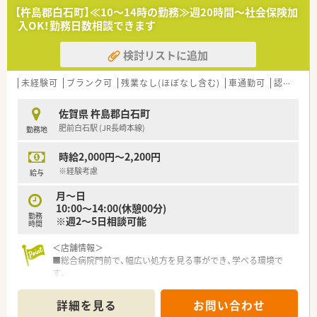
■ 今回は増員のための募集であり、地域医療の充実に貢献した
修」、専属薬剤師による「漢方研修」、各店舗持ち回りで実施する
【杵島郡白石町】≪10～14時の勤務≫週20時間～社会保険加
い方を求めています。
「専門科目研修」などがあります。
入OK！勤務日数相談できます
■ 内科や皮膚科の専門知識を深めたい方や、幅広い科目に挑戦
したい方を歓迎します。
検討リストに追加
■ チームワークを大切にし、患者様へ質の高いサービスを提供
できる方を求めています。
未経験可
ブランク可
残業なし(ほぼなし含む)
車通勤可
認定薬剤師取得支援あり
【求人情報について】
■ 残業時間は月に10時間以内に抑えられており、プライベート
佐賀県 杵島郡白石町
を充実させることが可能です。
肥前白石駅 (JR長崎本線)
勤務地
■ 研修制度が充実しているため、未経験の方や経験の少ない方
も安心して就業できます。
時給2,000円～2,200円
■ 内科と皮膚科を中心に処方箋を応需しており、専門性を高め
られる環境です。
※経験考慮
給与
月～日
【勤務実態について】
10:00～14:00(休憩00分)
■ 4週8休制で日祝とその他シフトによる休日があり、年間休日
勤務
※週2～5日相談可能
も確保されています。
時間
■ 処方箋枚数は1日350枚と多いですが、人員体制が厚いためメ
リハリをつけて働けます。
＜店舗情報＞
■ 休憩時間はしっかりと確保され、定時退社を基本とする働き
■総合病院門前で、幅広い処方を見る事ができ、学べる環境で
方を実現しています。
す。
■1日に約150枚の処方箋に対応し、日祝も開局している忙しい
店舗ですが、薬剤師6名在籍しており近隣からのヘルプ体制も整
詳細を見る
お問い合わせ
っているのでメリハリをつけて働きたい方にもオススメです。