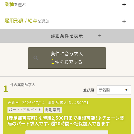
業種
を選ぶ
雇用形態 / 給与
を選ぶ
詳細条件を表示
条件に合う求人
1
件を
検索する
1
件の薬剤師求人
並び順
更新日：
2026/07/14
薬剤師求人ID：
450971
パート・アルバイト
調剤薬局
【鹿足郡吉賀町】≪時給2,500円まで相談可能！≫チェーン薬
局のパート求人です、週20時間～社保加入できます