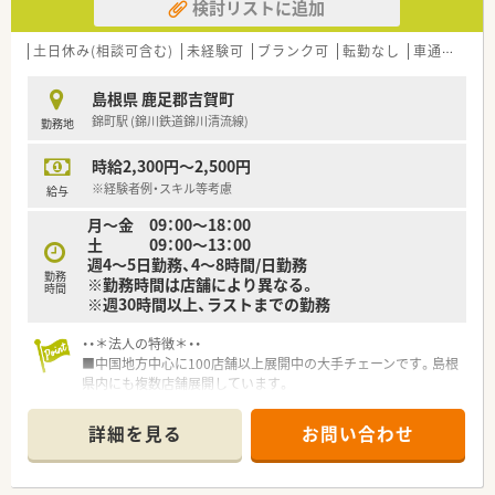
検討リストに追加
土日休み(相談可含む)
未経験可
ブランク可
転勤なし
車通勤可
島根県 鹿足郡吉賀町
錦町駅 (錦川鉄道錦川清流線)
勤務地
時給2,300円～2,500円
※経験者例・スキル等考慮
給与
月～金 09：00～18：00
土 09：00～13：00
週4～5日勤務、4～8時間/日勤務
勤務
※勤務時間は店舗により異なる。
時間
※週30時間以上、ラストまでの勤務
・・＊法人の特徴＊・・
■中国地方中心に100店舗以上展開中の大手チェーンです。島根
県内にも複数店舗展開しています。
■ノルマ制などはないため、ご自身のお考えを尊重して頂きなが
らご勤務して頂く事が可能です。
詳細を見る
お問い合わせ
■週20時間勤務～社会保険に加入できます。
・・＊こんな薬局です＊・・