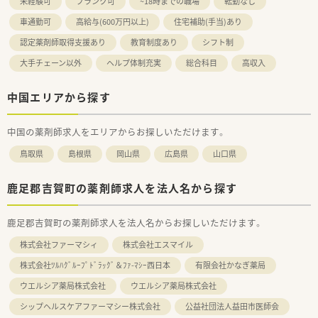
未経験可
ブランク可
~18時までの職場
転勤なし
車通勤可
高給与(600万円以上)
住宅補助(手当)あり
認定薬剤師取得支援あり
教育制度あり
シフト制
大手チェーン以外
ヘルプ体制充実
総合科目
高収入
中国エリアから探す
中国の薬剤師求人をエリアからお探しいただけます。
鳥取県
島根県
岡山県
広島県
山口県
鹿足郡吉賀町の薬剤師求人を法人名から探す
鹿足郡吉賀町の薬剤師求人を法人名からお探しいただけます。
株式会社ファーマシィ
株式会社エスマイル
株式会社ﾂﾙﾊｸﾞﾙｰﾌﾟﾄﾞﾗｯｸﾞ＆ﾌｧ-ﾏｼｰ西日本
有限会社かなぎ薬局
ウエルシア薬局株式会社
ウエルシア薬局株式会社
シップヘルスケアファーマシー株式会社
公益社団法人益田市医師会