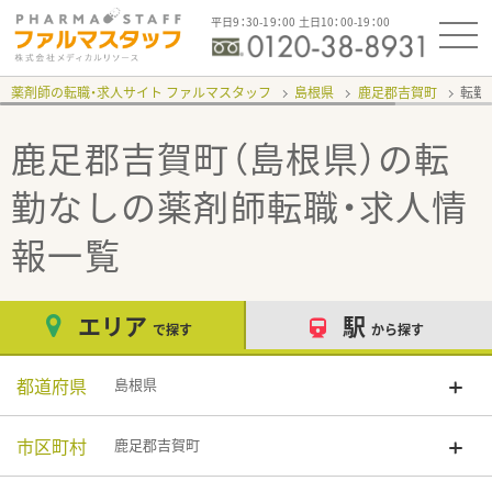
平日9：30-19：00 土日10：00-19：00
薬剤師の転職・求人サイト ファルマスタッフ
島根県
鹿足郡吉賀町
転勤
鹿足郡吉賀町（島根県）の転
勤なし
の薬剤師転職・求人情
報一覧
エリア
駅
で探す
から探す
都道府県
島根県
市区町村
鹿足郡吉賀町