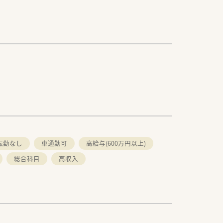
転勤なし
車通勤可
高給与(600万円以上)
総合科目
高収入