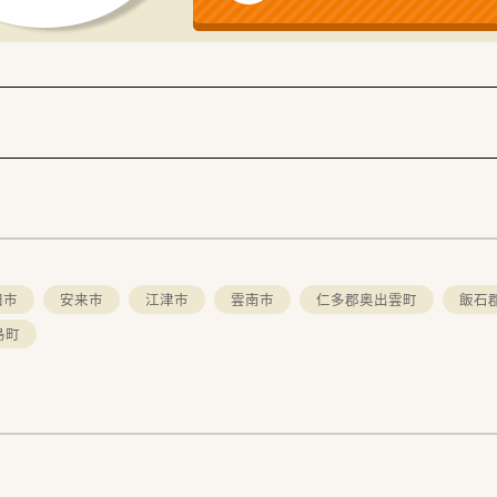
す。
。
ちろん、
！
ついても相談可能です。
がメインとなります。
ループの地場大手チェーン薬局です。
笑顔になれる薬局を
組み、
田市
安来市
江津市
雲南市
仁多郡奥出雲町
飯石
を展開する法人です。
島町
な医療を受けることができるよう、
に何ができるかを常に考え、日々の業務を行います。
は保険薬局として
導を行う
。その上で健康に関する
体的な健康の維持・増進を
。
ト薬局」を目指し、
連携を強化することで