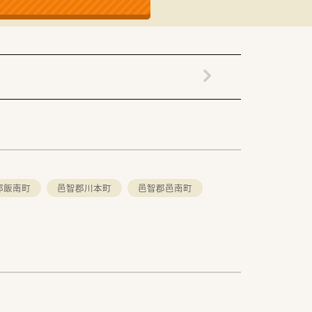
郡飯南町
邑智郡川本町
邑智郡邑南町