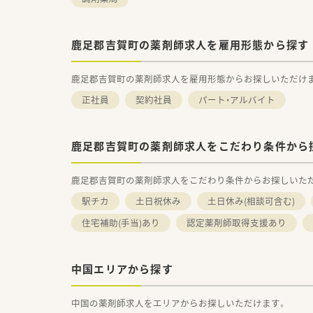
地域包括ケアにつながっていく
■調剤事業にとどまらず、セル
推進・健康拠点として情報の発
鹿足郡吉賀町の薬剤師求人を雇用形態から探す
健康イベント開催などの取り組
■無菌調剤対応薬局の設置や関
鹿足郡吉賀町の薬剤師求人を雇用形態からお探しいただけ
介護サービス事業を展開するサ
そして中国地方最大級の店舗網
正社員
契約社員
パート・アルバイト
地域の皆さまが安心して暮らせ
＜こんな方にもオススメ＞
鹿足郡吉賀町の薬剤師求人をこだわり条件から
■期間を区切って働きたい方
■土日休みの働き方でメリハリ
鹿足郡吉賀町の薬剤師求人をこだわり条件からお探しいた
■病院門前で経験を積みたい方
などなど・・・
駅チカ
土日祝休み
土日休み(相談可含む)
住宅補助(手当)あり
気になる方はお気軽にお問い合
認定薬剤師取得支援あり
中国エリアから探す
中国の薬剤師求人をエリアからお探しいただけます。