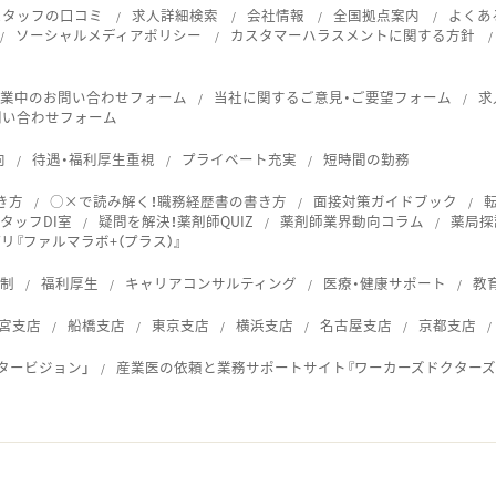
スタッフの口コミ
求人詳細検索
会社情報
全国拠点案内
よくあ
ソーシャルメディアポリシー
カスタマーハラスメントに関する方針
就業中のお問い合わせフォーム
当社に関するご意見・ご要望フォーム
求
問い合わせフォーム
向
待遇・福利厚生重視
プライベート充実
短時間の勤務
き方
○×で読み解く！職務経歴書の書き方
面接対策ガイドブック
タッフDI室
疑問を解決！薬剤師QUIZ
薬剤師業界動向コラム
薬局探
『ファルマラボ+（プラス）』
体制
福利厚生
キャリアコンサルティング
医療・健康サポート
教
宮支店
船橋支店
東京支店
横浜支店
名古屋支店
京都支店
タービジョン」
産業医の依頼と業務サポートサイト『ワーカーズドクターズ
ス