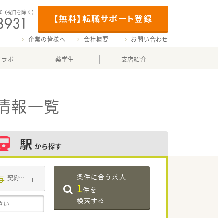
00
（祝日を除く）
【無料】転職サポート登録
企業の皆様へ
会社概要
お問い合わせ
マラボ
薬学生
支店紹介
情報一覧
駅
から探す
条件に合う求人
与
契約社員
1
件を
検索する