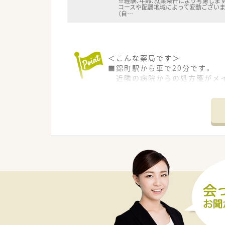
※経験、年齢、就業条件により考慮します
コースや配属地域によって変動ございま
（自
…
＜こんな薬局です＞
■錦町駅から車で20分です。
近隣の病院からの処方箋がメ
■受付カウンターと投薬台2つ
それぞれの距離が少し空いてお
患者様のプライバシーもしっ
■待合スペースには白いソファ
清潔感がある綺麗な店舗です
■血圧計も設置しておりますの
患者様がセルフチェックでき
■調剤室は整理整頓されており
スムーズかつ丁寧に作業出来る
■カセット式全自動分包機もご
＜業務内容＞
■六日市病院からのの処方箋を
幅広い科目の処方箋に対応頂