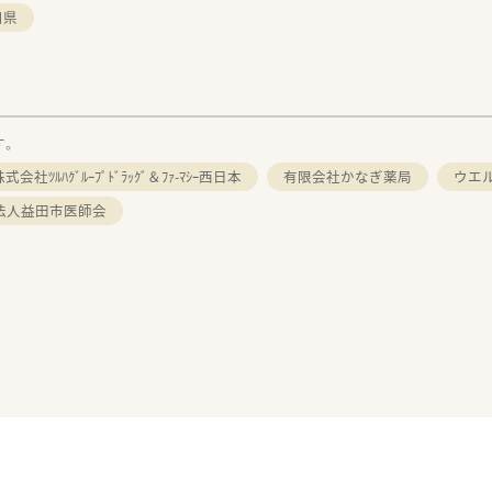
口県
す。
式会社ﾂﾙﾊｸﾞﾙｰﾌﾟﾄﾞﾗｯｸﾞ＆ﾌｧ-ﾏｼｰ西日本
有限会社かなぎ薬局
ウエ
法人益田市医師会