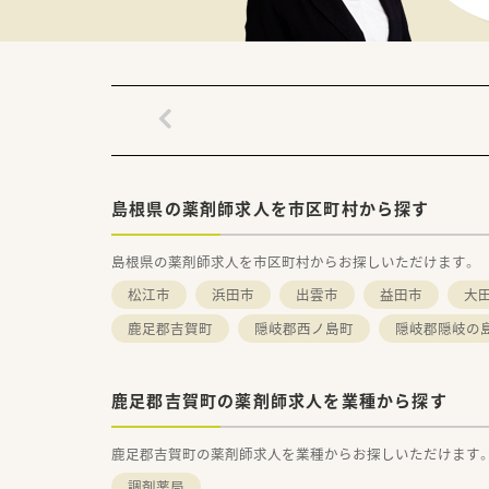
■処方箋枚数は91枚/日程度で
薬剤師は常時3名体制です。
■現状、在宅は対応していません
＜働き方イメージ＞
■月～土のフルタイム勤務はも
土日休みの契約も相談可能です
■遠方の方は社宅制度の利用に
■入社後は現場でのＯＪＴ研修
島根県の薬剤師求人を市区町村から探す
＜法人特徴＞
■東証プライム上場スズケング
島根県の薬剤師求人を市区町村からお探しいただけます。
■1982年の創業以来、人々が
目指して地域の医療貢献に取り
松江市
浜田市
出雲市
益田市
大
中国エリアに116店舗の薬局
鹿足郡吉賀町
隠岐郡西ノ島町
隠岐郡隠岐の
■全ての患者様が同等かつ上質
笑顔をキーワードに患者様の為
■しっかりと基盤を固め、まず
鹿足郡吉賀町の薬剤師求人を業種から探す
患者さんに寄り添って服薬指
「かかりつけ薬局」になること
相談窓口として地域の皆様の主
鹿足郡吉賀町の薬剤師求人を業種からお探しいただけます
積極的に支援する「健康サポー
調剤薬局
さらに病院や介護施設などと