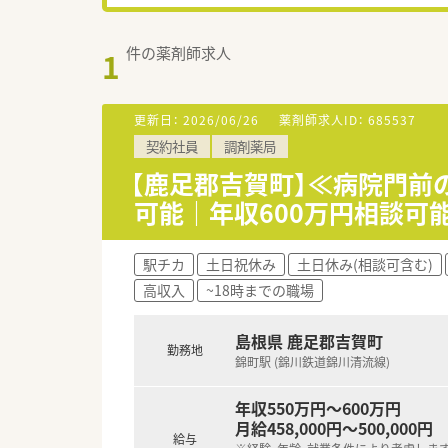
件の薬剤師求人
1
更新日：
2026/06/26
薬剤師求人ID：
685537
契約社員
調剤薬局
【鹿足郡吉賀町】≪病院門前
可能｜年収600万円相談可
駅チカ
土日祝休み
土日休み(相談可含む)
高収入
~18時までの職場
島根県 鹿足郡吉賀町
勤務地
錦町駅 (錦川鉄道錦川清流線)
年収550万円～600万円
月給458,000円～500,000円
給与