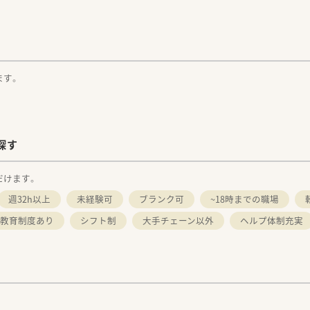
事に重きを置いています。
フメディケーションの
信や
みを行っています。
連会社の
ます。
ンキ・ウエルビィ（株）との連携、
を生かし、
る街づくりを支援します。
探す
をつけて働きたい方
だけます。
週32h以上
未経験可
ブランク可
~18時までの職場
わせください！
教育制度あり
シフト制
大手チェーン以外
ヘルプ体制充実