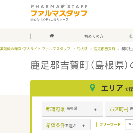
株式会社メディカルリソース
初めての方
求
薬剤師の転職・求人サイト ファルマスタッフ
島根県
鹿足郡吉賀町
契約社
鹿足郡吉賀町（島根県）
エリア
で探
都道府県
市区町村
島根県
希望条件
フリーワード
を選ぶ