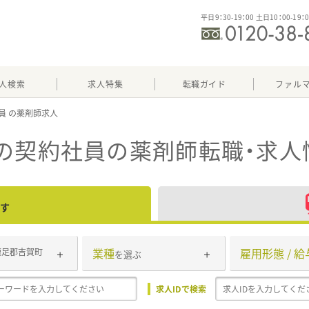
平日9：30-19：00 土日10：00-19：
人検索
求人特集
転職ガイド
ファル
員
の契約社員
の薬剤師転職・求人
す
業種
雇用形態 / 給
鹿足郡吉賀町
を選ぶ
求人IDで検索