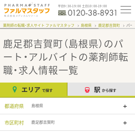
平日9：30-19：00 土日10：00-19：00
薬剤師の転職・求人サイト ファルマスタッフ
島根県
鹿足郡吉賀町
パー
鹿足郡吉賀町（島根県）のパ
ート・アルバイト
の薬剤師転
職・求人情報一覧
エリア
駅
で探す
から探す
都道府県
島根県
市区町村
鹿足郡吉賀町