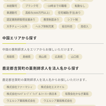
未経験可
ブランク可
~18時までの職場
転勤なし
車通勤可
高給与(600万円以上)
住宅補助(手当)あり
認定薬剤師取得支援あり
教育制度あり
シフト制
大手チェーン以外
ヘルプ体制充実
総合科目
高収入
中国エリアから探す
中国の薬剤師求人をエリアからお探しいただけます。
鳥取県
島根県
岡山県
広島県
山口県
鹿足郡吉賀町の薬剤師求人を法人名から探す
鹿足郡吉賀町の薬剤師求人を法人名からお探しいただけます。
株式会社ファーマシィ
株式会社エスマイル
株式会社ﾂﾙﾊｸﾞﾙｰﾌﾟﾄﾞﾗｯｸﾞ＆ﾌｧ-ﾏｼｰ西日本
有限会社かなぎ薬局
ウエルシア薬局株式会社
ウエルシア薬局株式会社