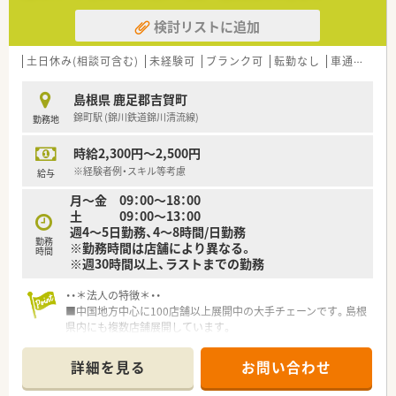
検討リストに追加
土日休み(相談可含む)
未経験可
ブランク可
転勤なし
車通勤可
島根県 鹿足郡吉賀町
錦町駅 (錦川鉄道錦川清流線)
勤務地
時給2,300円～2,500円
※経験者例・スキル等考慮
給与
月～金 09：00～18：00
土 09：00～13：00
週4～5日勤務、4～8時間/日勤務
勤務
※勤務時間は店舗により異なる。
時間
※週30時間以上、ラストまでの勤務
・・＊法人の特徴＊・・
■中国地方中心に100店舗以上展開中の大手チェーンです。島根
県内にも複数店舗展開しています。
■ノルマ制などはないため、ご自身のお考えを尊重して頂きなが
らご勤務して頂く事が可能です。
詳細を見る
お問い合わせ
■週20時間勤務～社会保険に加入できます。