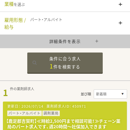
業種
を選ぶ
雇用形態 /
パート・アルバイト
給与
詳細条件を表示
条件に合う求人
1
件を
検索する
1
件の薬剤師求人
並び順
更新日：
2026/07/14
薬剤師求人ID：
450971
パート・アルバイト
調剤薬局
【鹿足郡吉賀町】≪時給2,500円まで相談可能！≫チェーン薬
局のパート求人です、週20時間～社保加入できます