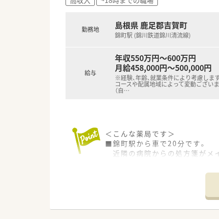
島根県 鹿足郡吉賀町
勤務地
錦町駅 (錦川鉄道錦川清流線)
年収550万円～600万円
月給458,000円～500,000円
給与
※経験、年齢、就業条件により考慮します
コースや配属地域によって変動ございま
（自
…
＜こんな薬局です＞
■錦町駅から車で20分です。
近隣の病院からの処方箋がメ
■受付カウンターと投薬台2つ
それぞれの距離が少し空いてお
患者様のプライバシーもしっ
■待合スペースには白いソファ
清潔感がある綺麗な店舗です
■血圧計も設置しておりますの