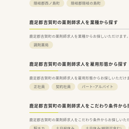
隠岐郡西ノ島町
隠岐郡隠岐の島町
■全ての患者様が同等かつ上質
笑顔をキーワードに患者様の為
■しっかりと基盤を固め、まず
鹿足郡吉賀町の薬剤師求人を業種から探す
患者さんに寄り添って服薬指
「かかりつけ薬局」になること
相談窓口として地域の皆様の主
鹿足郡吉賀町の薬剤師求人を業種からお探しいただけます
積極的に支援する「健康サポー
調剤薬局
さらに病院や介護施設などと
地域包括ケアにつながっていく
■調剤事業にとどまらず、セル
推進・健康拠点として情報の発
鹿足郡吉賀町の薬剤師求人を雇用形態から探す
健康イベント開催などの取り組
■無菌調剤対応薬局の設置や関
鹿足郡吉賀町の薬剤師求人を雇用形態からお探しいただけ
介護サービス事業を展開するサ
そして中国地方最大級の店舗網
正社員
契約社員
パート・アルバイト
地域の皆さまが安心して暮らせ
＜こんな方にもオススメ＞
鹿足郡吉賀町の薬剤師求人をこだわり条件から
■期間を区切って働きたい方
■土日休みの働き方でメリハリ
鹿足郡吉賀町の薬剤師求人をこだわり条件からお探しいた
■病院門前で経験を積みたい方
などなど・・・
駅チカ
土日祝休み
土日休み(相談可含む)