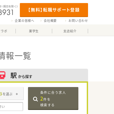
00
（祝日を除く）
【無料】転職サポート登録
企業の皆様へ
会社概要
お問い合わせ
マラボ
薬学生
支店紹介
情報一覧
駅
から探す
条件に合う求人
与
を選ぶ
2
件を
検索する