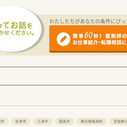
る店舗です。
、
様心掛けています。
ざいます。
わたしたちがあなたの条件にぴっ
応需しているため、
きます。
す。
。
ちろん、
！
ついても相談可能です。
がメインとなります。
ループの地場大手チェーン薬局です。
笑顔になれる薬局を
組み、
田市
安来市
江津市
雲南市
飯石郡飯南町
邑智郡
を展開する法人です。