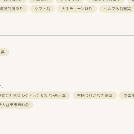
わせください！
教育制度あり
シフト制
大手チェーン以外
ヘルプ体制充実
口県
す。
式会社ﾂﾙﾊｸﾞﾙｰﾌﾟﾄﾞﾗｯｸﾞ＆ﾌｧ-ﾏｼｰ西日本
有限会社かなぎ薬局
ウエ
法人益田市医師会