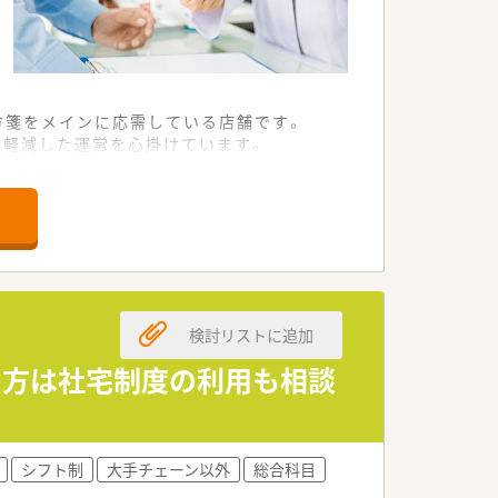
方箋をメインに応需している店舗です。
を軽減した運営を心掛けています。
ルアップを図るには最適な環境です。
的な薬剤師の方を急募しております。
リアを主体的に考えられる方を求めていま
であれば積極的に採用を検討いたします。
検討リストに追加
して当社規定により適正に決定いたしま
の方は社宅制度の利用も相談
モチベーションの維持に繋がります。
盤をしっかり支えることが可能です。
シフト制
大手チェーン以外
総合科目