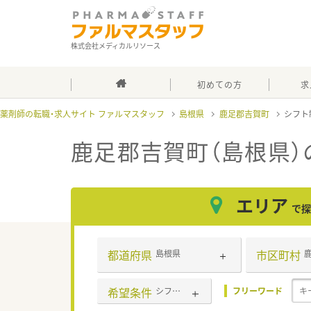
株式会社メディカルリソース
初めての方
求
薬剤師の転職・求人サイト ファルマスタッフ
島根県
鹿足郡吉賀町
シフト
鹿足郡吉賀町（島根県）
エリア
で探
都道府県
市区町村
島根県
希望条件
シフト制
フリーワード