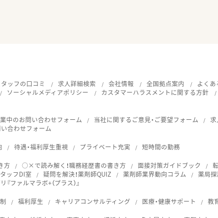
スタッフの口コミ
求人詳細検索
会社情報
全国拠点案内
よくあ
ソーシャルメディアポリシー
カスタマーハラスメントに関する方針
就業中のお問い合わせフォーム
当社に関するご意見・ご要望フォーム
求
問い合わせフォーム
向
待遇・福利厚生重視
プライベート充実
短時間の勤務
き方
○×で読み解く！職務経歴書の書き方
面接対策ガイドブック
タッフDI室
疑問を解決！薬剤師QUIZ
薬剤師業界動向コラム
薬局探
『ファルマラボ+（プラス）』
体制
福利厚生
キャリアコンサルティング
医療・健康サポート
教