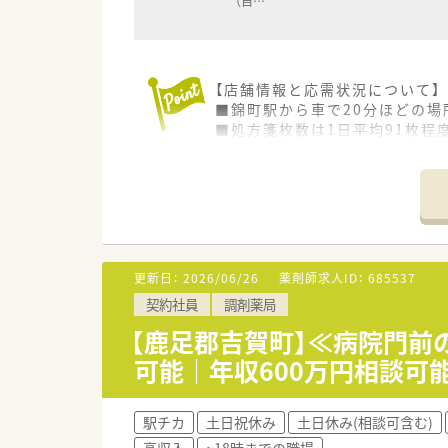
（自
…
【店舗情報と応需状況について】
■錦町駅から車で20分ほどの
■処方箋枚数は1日平均91枚程
■総合科目の多種多様な処方内
【募集背景と求める人物像につい
■組織体制の強化と適正な人員
■20代の若手から60代のベテ
す。
■ブランクがある方や調剤未経
更新日：
2026/06/26
薬剤師求人ID：
685537
契約社員
調剤薬局
【求人情報について】
■正社員として年収390万円か
【鹿足郡吉賀町】≪病院門前
す。
可能｜年収600万円相談可
■昇給は年1回、賞与は年2回支
■借上げ社宅制度や確定拠出年
駅チカ
土日祝休み
土日休み(相談可含む)
高収入
~18時までの職場