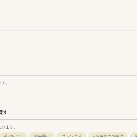
な医療を受けることができるよう、
に何ができるかを常に考え、日々の業務を行います。
は保険薬局として
導を行う
。その上で健康に関する
体的な健康の維持・増進を
。
ト薬局」を目指し、
連携を強化することで
事に重きを置いています。
フメディケーションの
信や
みを行っています。
連会社の
ます。
ンキ・ウエルビィ（株）との連携、
を生かし、
る街づくりを支援します。
探す
をつけて働きたい方
だけます。
週32h以上
未経験可
ブランク可
~18時までの職場