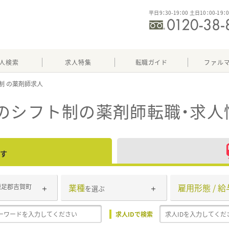
平日9：30-19：00 土日10：00-19：
人検索
求人特集
転職ガイド
ファル
制
のシフト制
の薬剤師転職・求人
す
業種
雇用形態 / 給
鹿足郡吉賀町
を選ぶ
求人IDで検索