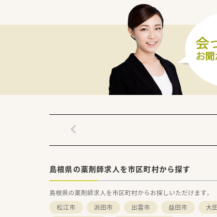
患者様がセルフチェックでき
■調剤室は整理整頓されており
スムーズかつ丁寧に作業出来る
■カセット式全自動分包機もご
＜業務内容＞
■六日市病院からのの処方箋を
幅広い科目の処方箋に対応頂
■処方箋枚数は91枚/日程度で
薬剤師は常時3名体制です。
■現状、在宅は対応していません
＜働き方イメージ＞
■月～土のフルタイム勤務はも
土日休みの契約も相談可能です
■遠方の方は社宅制度の利用に
■入社後は現場でのＯＪＴ研修
島根県の薬剤師求人を市区町村から探す
＜法人特徴＞
■東証プライム上場スズケング
島根県の薬剤師求人を市区町村からお探しいただけます。
■1982年の創業以来、人々が
目指して地域の医療貢献に取り
松江市
浜田市
出雲市
益田市
大
中国エリアに116店舗の薬局