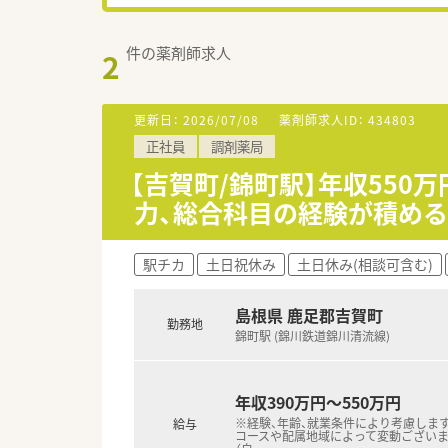
件の薬剤師求人
2
更新日：
2026/07/08
薬剤師求人ID：
434803
正社員
調剤薬局
【吉賀町/錦町駅】年収55
力、総合科目の経験が積める
駅チカ
土日祝休み
土日休み(相談可含む)
島根県 鹿足郡吉賀町
勤務地
錦町駅 (錦川鉄道錦川清流線)
年収390万円～550万円
※経験、年齢、就業条件により考慮します
給与
コースや配属地域によって変動ございま