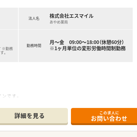
株式会社エスマイル
法人名
あやめ薬局
月～金 09:00～18:00（休憩60分）
勤務時間
※1ヶ月単位の変形労働時間制勤務
 ※勤務
す。
インです。
ございます。
りますので、
この求人に
かり守れます。
詳細を見る
お問い合わせ
ーもあり
。
で、