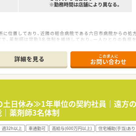
※勤務時間は店舗により異なる。
場所に位置しており、近隣の総合病院である六日市病院からの処
度で、薬剤師は常勤3名体制を維持しており、一人ひとりの負担
容に触れることができるため、幅広い薬学的知識を習得しスキ
この求人に
て】
詳細を見る
お問い合わせ
配置を目的とした増員募集であり、地域医療に貢献したい意欲
ランまで幅広く受け入れており、自分の目指すべき将来のキャ
験の方でも、新しい環境で一から学びたいという熱意をお持ち
ら550万円の提示が可能であり、これまでの職歴や経験を考慮
の土日休み≫1年単位の契約社員｜遠方
能｜薬剤師3名体制
給され、個人の頑張りや評価が着実に反映されるため、長期的な
金など、大手グループならではの厚待遇が整っており、生活の基
週32h以上
車通勤可
高給与(600万円以上)
住宅補助(手当)あり