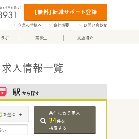
00
（祝日を除く）
【無料】転職サポート登録
企業の皆様へ
会社概要
お問い合わせ
マラボ
薬学生
支店紹介
・求人情報一覧
駅
から探す
条件に合う求人
与
を選ぶ
34
件を
検索する