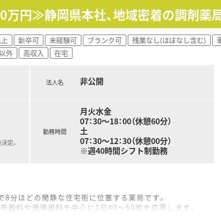
600万円≫静岡県本社、地域密着の調剤薬
以上
新卒可
未経験可
ブランク可
残業なし(ほぼなし含む)
以外
高収入
在宅
非公開
法人名
月火水金
07：30～18：00（休憩60分）
土
勤務時間
07：30～12：30（休憩00分）
後決定。
※週40時間シフト制勤務
で8分ほどの閑静な住宅街に位置する薬局です。
吸器科や循環器科を中心に1日40～50枚を応需します。
者様一人ひとりと丁寧に向き合える環境が整っています。