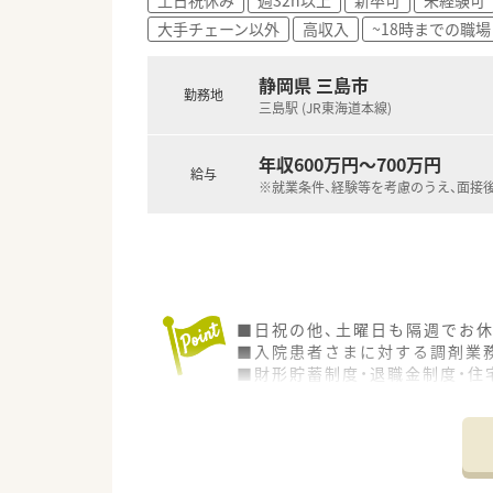
大手チェーン以外
高収入
~18時までの職場
静岡県 三島市
勤務地
三島駅 (JR東海道本線)
年収600万円～700万円
給与
※就業条件、経験等を考慮のうえ、面接
■日祝の他、土曜日も隔週でお
■入院患者さまに対する調剤業
■財形貯蓄制度・退職金制度・住