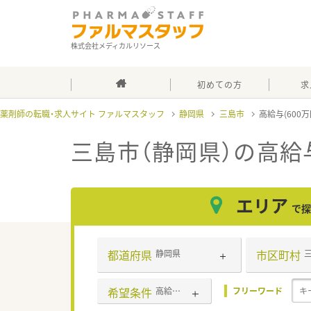
株式会社メディカルリソース
初めての方
求
薬剤師の転職・求人サイト ファルマスタッフ
静岡県
三島市
高給与(600
三島市（静岡県）の高給与
エリア
で探
都道府県
市区町村
静岡県
希望条件
高給与(600万円以上)
フリーワード