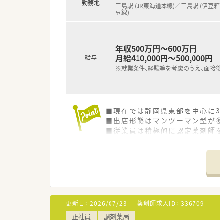
勤務地
三島駅 (JR東海道本線)／三島駅 (伊豆
豆線)
年収500万円～600万円
月給410,000円～500,000円
給与
※就業条件、経験等を考慮のうえ、面接
■現在では静岡県東部を中心に
■出店形態はマンツーマン型が
■従業員は積極的に認定薬剤師
■平均勤続年数10年以上と長く
更新日：
2026/07/23
薬剤師求人ID：
336709
正社員
調剤薬局