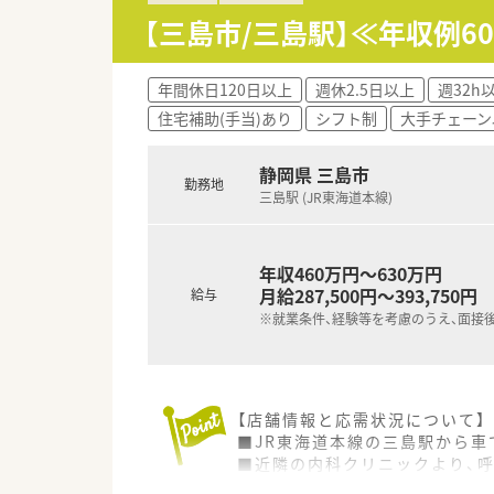
【三島市/三島駅】≪年収例
年間休日120日以上
週休2.5日以上
週32h
住宅補助(手当)あり
シフト制
大手チェーン
静岡県 三島市
勤務地
三島駅 (JR東海道本線)
年収460万円～630万円
月給287,500円～393,750円
給与
※就業条件、経験等を考慮のうえ、面接
【店舗情報と応需状況について】
■JR東海道本線の三島駅から車
■近隣の内科クリニックより、呼
■薬剤師は常時2名体制で、患