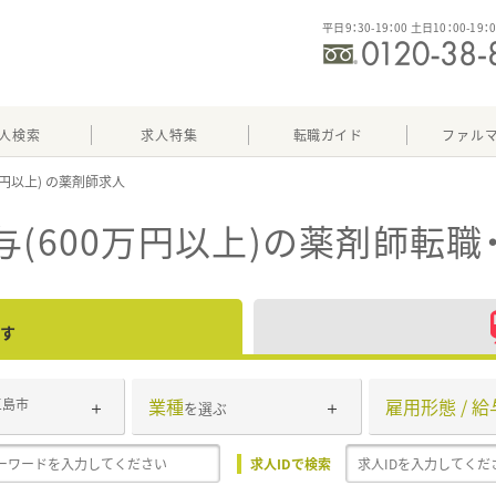
平日9：30-19：00 土日10：00-19：
人検索
求人特集
転職ガイド
ファル
万円以上)
(600万円以上)
の薬剤師転職
す
業種
雇用形態 / 給
三島市
を選ぶ
求人IDで検索