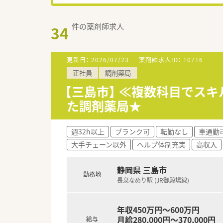
件の薬剤師求人
34
更新日：
2026/07/23
薬剤師求人ID：
10716
正社員
調剤薬局
【三島市】 ≪複数科目でス
た調剤薬局★
週32h以上
ブランク可
転勤なし
車通勤
大手チェーン以外
ヘルプ体制充実
高収入
静岡県 三島市
勤務地
長泉なめり駅 (JR御殿場線)
年収450万円～600万円
月給280,000円～370,000円
給与