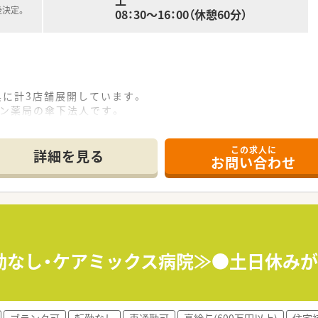
土
後決定。
08：30～16：00（休憩60分）
県に計3店舗展開しています。
ーン薬局の傘下法人です。
という企業理念を元に皆さま従事されております。
この求人に
／
詳細を見る
お問い合わせ
いう方に◎
く働いていく事が可能です！
オススメです◎
など複数の医療機関から患者様が来局されます。
夜勤なし・ケアミックス病院≫●土日休みが月
タルで患者様をサポートしております。
る患者様をお迎えしております。
スもございます。
ブランク可
転勤なし
車通勤可
高給与(600万円以上)
住宅