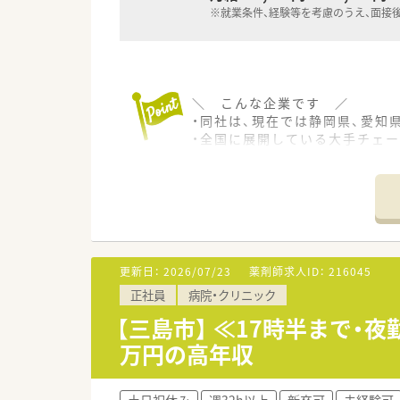
※就業条件、経験等を考慮のうえ、面接
＼ こんな企業です ／
・同社は、現在では静岡県、愛知
・全国に展開している大手チェ
・「あなたに届ける安全・安心」
＼ こんな方にオススメです 
地元で長く働いていきたい！と
無理な異動もないため、地元で長
色々な科目の経験をしたい方に
更新日：
2026/07/23
薬剤師求人ID：
216045
内科/脳神経外科/眼科/精神科
正社員
病院・クリニック
＼ 同店の特徴 ／
【三島市】 ≪17時半まで・
・漢方相談や栄養相談などトー
万円の高年収
・薬剤師複数人体制で来局され
※時間帯により一人になるケー
土日祝休み
週32h以上
新卒可
未経験可