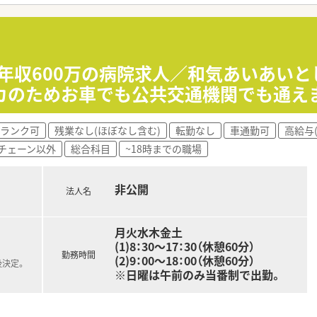
高年収600万の病院求人／和気あいあいと
カのためお車でも公共交通機関でも通え
ランク可
残業なし(ほぼなし含む)
転勤なし
車通勤可
高給与(
チェーン以外
総合科目
~18時までの職場
非公開
法人名
月火水木金土
(1)8：30～17：30（休憩60分）
勤務時間
(2)9：00～18：00（休憩60分）
後決定。
※日曜は午前のみ当番制で出勤。