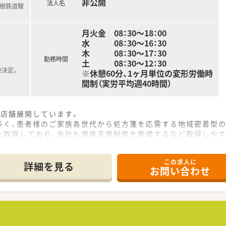
非公開
法人名
箱根鉄道駿
月火金 08：30～18：00
水 08：30～16：30
木 08：30～17：30
勤務時間
土 08：30～12：30
後決定。
※休憩60分、1ヶ月単位の変形労働時
間制（実労平均週40時間）
3店舗展開しています。
多く、患者様のご家族各世代から処方箋を応需する地域密着型の
を取得しており、会社も資格支援制度を整備するなど取得しや
勤めている方が多く、腰を据えてじっくりと就業できる会社で
この求人に
詳細を見る
お問い合わせ