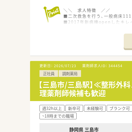
＼＼ 求人特徴 ／／
■二次救急を行う、一般病床11
■2017年新病棟openしたキ
■院外100%。薬剤管理指導、
■現在薬剤師7名在籍。年齢層は
■病院求人としては希少！630
■夜勤がない為、生活リズムを
■三島広小路駅から徒歩2分で、
＼＼ 病院について ／／
更新日：
2026/07/23
薬剤師求人ID：
344454
■二次救急を行う、196床のケ
正社員
調剤薬局
■2017年新病棟open。キレ
■院外100%。薬剤管理指導、
【三島市/三島駅】≪整形外
理薬剤師候補も歓迎
週32h以上
新卒可
未経験可
ブランク可
~18時までの職場
静岡県 三島市