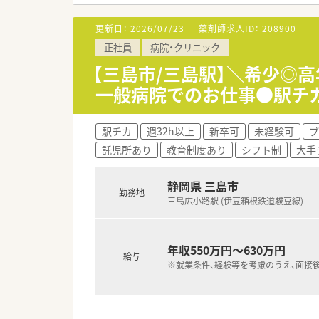
更新日：
2026/07/23
薬剤師求人ID：
208900
正社員
病院・クリニック
【三島市/三島駅】＼希少◎
一般病院でのお仕事●駅チ
駅チカ
週32h以上
新卒可
未経験可
ブ
託児所あり
教育制度あり
シフト制
大手
静岡県 三島市
勤務地
三島広小路駅 (伊豆箱根鉄道駿豆線)
年収550万円～630万円
給与
※就業条件、経験等を考慮のうえ、面接