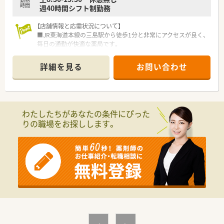
時間
週40時間シフト制勤務
【店舗情報と応需状況について】
■JR東海道本線の三島駅から徒歩1分と非常にアクセスが良く、
毎日の通勤が快適な薬局です。
■主な応需科目は内科・消化器科・眼科に加え、泌尿器科や膠原病
内科の処方箋も受け付けています。
詳細を見る
お問い合わせ
■1日あたりの処方箋枚数は平均100枚程度で、薬剤師は常時2名
以上体制で業務にあたっています。
【募集背景と求める人物像について】
■薬局における新たな事業を共に考え、実行に移してくださる意
わたしたちがあなたの条件にぴった
欲的な方を募集しています。
りの職場をお探しします。
■既存の枠にとらわれず、薬局や薬剤師の未来を変えていきたい
という熱い思いを持つ方を歓迎します。
■ITリテラシーが高く、薬局のビジョンを長期的な視点で捉えて
一緒に進んでいける方を求めています。
【求人情報について】
■ご経験やスキルを十分に考慮し、年収450万円から550万円の
範囲で給与をご提示いたします。
■年俸制（12分割支給）を採用しているため、賞与の変動を気に
せず毎月安定した収入が得られます。
■通勤手当や諸手当も完備されており、長く安心して働けるため