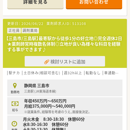
詳細を見る
お問い合わせ
■薬剤師3名体制と人員が充実しており、在宅業務にも協力して
取り組んでいます。
【募集背景と求める人物像について】
更新日：
2026/06/22
薬剤師求人ID：
513108
■今回は欠員補充のための急募で、新しい管理薬剤師として活躍
いただける方を募集しています。
正社員
調剤薬局
■管理薬剤師のご経験は不問であり、やる気や意欲のある方から
【三島市/三島駅】最寄駅から徒歩1分の好立地◎完全週休2日
のご応募を歓迎いたします。
★薬剤師常時複数名体制◎立地が良い為様々な科目を経験
■ゆったりとした職場で、地域の患者様や施設利用者様を大切に
する事ができます♪
できる方を求めています。
検討リストに追加
【求人情報について】
■管理薬剤師として、ご経験に応じて年収550万円から630万円
までを想定しています。
駅チカ
土日休み(相談可含む)
週32h以上
転勤なし
車通勤可
高給
■賞与は年2回、計3ヶ月分の支給実績があり、安定した収入を得
ながら働くことができます。
静岡県 三島市
■年間休日120日以上と週休2.5日制を採用しており、プライベ
三島駅 (JR東海道本線)
勤務地
ートの時間も確保できます。
年収450万円～650万円
月給375,000円～540,000円
給与
※就業条件、経験等を考慮のうえ、面接後決定。
月火木金 8:30-18:30 休憩60分
水8:30-16:30 休憩60分
土8:30-13:30 休憩無し
勤務