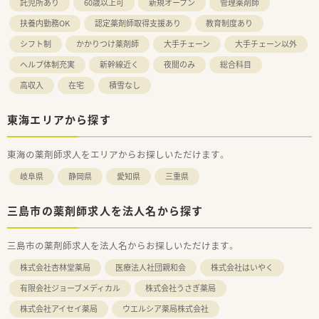
託児所あり
60歳以上可
新規オープン
管理薬剤師
扶養内勤務OK
認定薬剤師取得支援あり
教育制度あり
シフト制
かかりつけ薬剤師
大手チェーン
大手チェーン以外
ヘルプ体制充実
新幹線近く
夜間のみ
総合科目
高収入
在宅
積雪なし
東海エリアから探す
東海の薬剤師求人をエリアからお探しいただけます。
岐阜県
静岡県
愛知県
三重県
三島市の薬剤師求人を法人名から探す
三島市の薬剤師求人を法人名からお探しいただけます。
株式会社杏林堂薬局
医療法人社団親和会
株式会社はいやく
有限会社ジョーブメディカル
株式会社うさぎ薬局
株式会社アイセイ薬局
ウエルシア薬局株式会社