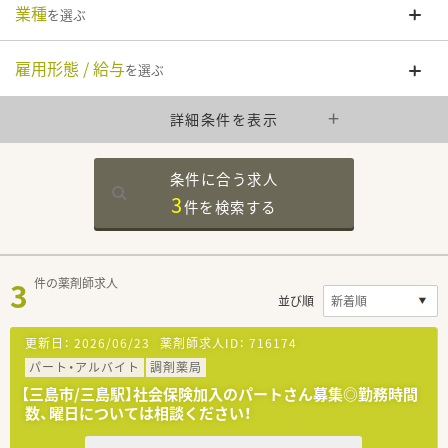
業種
を選ぶ
雇用形態 / 給与
を選ぶ
詳細条件を表示
条件に合う求人
3
件を
検索する
3
件の薬剤師求人
並び順
更新日：
2026/06/23
薬剤師求人ID：
716174
パート・アルバイト
調剤薬局
【三島市/三島駅】社会保険加入のパートさん募集◎勤務時間
数、曜日については相談ください！