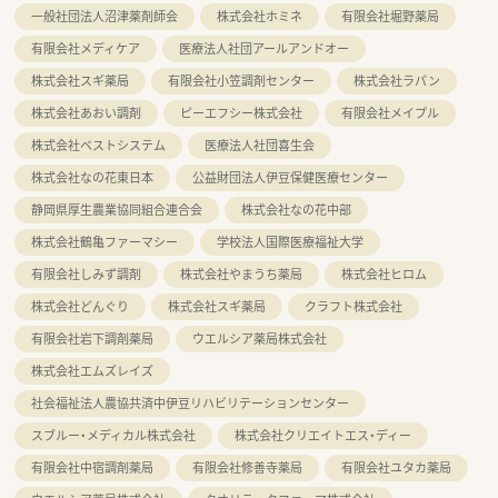
一般社団法人沼津薬剤師会
株式会社ホミネ
有限会社堀野薬局
有限会社メディケア
医療法人社団アールアンドオー
株式会社スギ薬局
有限会社小笠調剤センター
株式会社ラパン
株式会社あおい調剤
ピーエフシー株式会社
有限会社メイプル
株式会社ベストシステム
医療法人社団喜生会
株式会社なの花東日本
公益財団法人伊豆保健医療センター
静岡県厚生農業協同組合連合会
株式会社なの花中部
株式会社鶴亀ファーマシー
学校法人国際医療福祉大学
有限会社しみず調剤
株式会社やまうち薬局
株式会社ヒロム
株式会社どんぐり
株式会社スギ薬局
クラフト株式会社
有限会社岩下調剤薬局
ウエルシア薬局株式会社
株式会社エムズレイズ
社会福祉法人農協共済中伊豆リハビリテーションセンター
スブルー・メディカル株式会社
株式会社クリエイトエス・ディー
有限会社中宿調剤薬局
有限会社修善寺薬局
有限会社ユタカ薬局