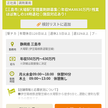
です。
正社員
調剤薬局
■1日あたりの処方箋枚数は平均50枚/日。
【三島市/大場駅】管理薬剤師募集◎年収MAX630万円！残業
■若手世代！20～30代の薬剤師様活躍中♪
ほぼ無しの18時退社◎施設対応あり！
検討リストに追加
駅チカ
年間休日120日以上
週休2.5日以上
週32h以上
ブランク可
静岡県 三島市
大場駅 (伊豆箱根鉄道駿豆線)
勤務地
年収550万円～630万円
※詳細は面接後に決定
給与
月火水金09:00～18:00 休憩90分
木土 09:00～13:00 休憩無し
勤務
時間
【店舗情報と応需状況について】
■伊豆箱根鉄道駿豆線の大場駅から徒歩5分と、通勤に便利な駅
チカの薬局です。
■外来の処方箋応需枚数は1日約15枚と落ち着いており、ゆとり
をもって業務にあたれます。