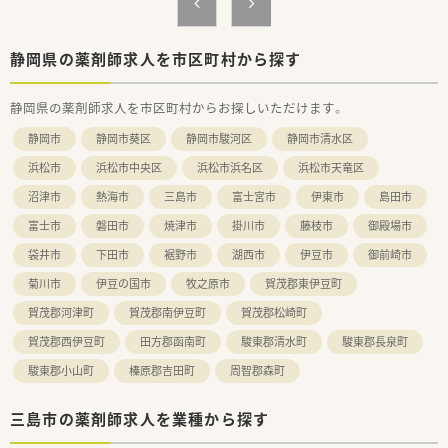
の待遇面も整備されています。
【勤務実態について】
■日祝休みに加えて、水曜日と土曜日は午後がお休みとなる予定
静岡県の薬剤師求人を市区町村から探す
で、週休2.5日相当の働き方が可能です。
■夏季休暇や年末年始休暇は近隣の医療機関に準じて設定され、
静岡県の薬剤師求人を市区町村からお探しいただけます。
まとまったお休みも確保できます。
■有給休暇もしっかりと取得できる環境を整え、仕事とプライベ
静岡市
静岡市葵区
静岡市駿河区
静岡市清水区
ートのバランスを重視しています。
浜松市
浜松市中央区
浜松市浜名区
浜松市天竜区
沼津市
熱海市
三島市
富士宮市
伊東市
島田市
富士市
磐田市
焼津市
掛川市
藤枝市
御殿場市
袋井市
下田市
裾野市
湖西市
伊豆市
御前崎市
菊川市
伊豆の国市
牧之原市
賀茂郡東伊豆町
賀茂郡河津町
賀茂郡南伊豆町
賀茂郡松崎町
賀茂郡西伊豆町
田方郡函南町
駿東郡清水町
駿東郡長泉町
駿東郡小山町
榛原郡吉田町
周智郡森町
三島市の薬剤師求人を業種から探す