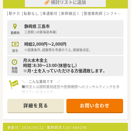
検討リストに追加
駅チカ
転勤なし
車通勤可
新幹線近く
管理薬剤師
シフト制
大
静岡県 三島市
三島駅 (JR東海道本線)
勤務地
時給2,000円～2,000円
※就業条件、経験等を考慮のうえ、面接後決定。
給与
月火水木金土
時間：8:30～13:00（休憩なし）
勤務
※月・土を入っていただける方優遇致します。
時間
＼ こんな薬局です ／
■同法人は調剤薬局経営や医療機関へのコンサルティングを手
掛けている法人です。
■新規事業として調剤薬局をスタート！やる気にあふれる方を募
集いたします。
詳細を見る
お問い合わせ
■薬局における新たな事業を一緒に考えられる方を求めていま
す。
＼ 店舗概要 ／
更新日：
2026/06/22
薬剤師求人ID：
689198
■主な応需科目は内科・消化器科・眼科・（泌尿器科・膠原病内科）