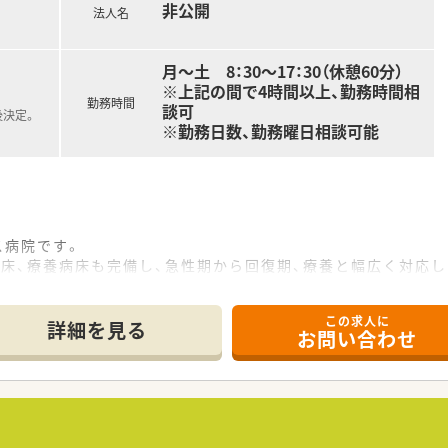
非公開
法人名
月～土 8：30～17：30（休憩60分）
※上記の間で4時間以上、勤務時間相
勤務時間
談可
後決定。
※勤務日数、勤務曜日相談可能
ス病院です。
床、療養病床も完備し、急性期から回復期、療養と幅広く対応し
電車・車のどちらでも通勤便利な立地です。
し、綺麗な職場でご勤務いただけます。
この求人に
詳細を見る
お問い合わせ
薬指導 ※外来は院外処方