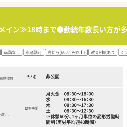
アミックス病院です。
イな職場でスキルを磨けます。
注射調剤など病棟業務が中心となっています
科メイン≫18時まで●勤続年数長い方が
転勤なし
車通勤可
高給与(600万円以上)
教育制度あり
シ
非公開
法人名
箱根鉄道駿
月火金 08：30～18：00
水 08：30～16：30
木 08：30～17：30
勤務時間
土 08：30～12：30
後決定。
※休憩60分、1ヶ月単位の変形労働時
間制（実労平均週40時間）