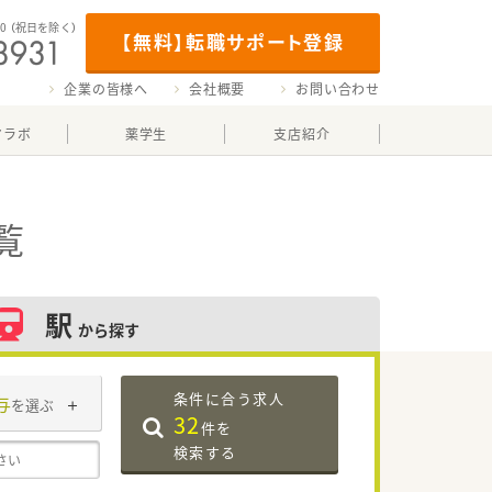
00
（祝日を除く）
【無料】転職サポート登録
企業の皆様へ
会社概要
お問い合わせ
マラボ
薬学生
支店紹介
覧
駅
から探す
条件に合う求人
与
を選ぶ
32
件を
検索する