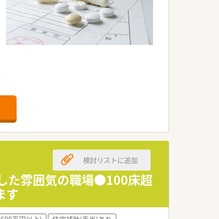
検討リストに追加
した雰囲気の職場●100床超
ます
600万円以上)
住宅補助(手当)あり