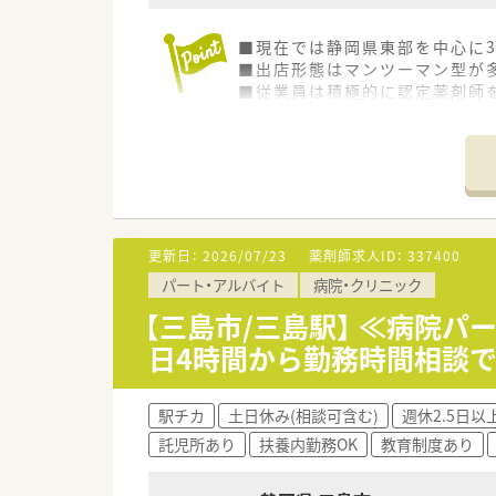
■現在では静岡県東部を中心に
■出店形態はマンツーマン型が
■従業員は積極的に認定薬剤師
■平均勤続年数10年以上と長く
更新日：
2026/07/23
薬剤師求人ID：
337400
パート・アルバイト
病院・クリニック
【三島市/三島駅】 ≪病院パ
日4時間から勤務時間相談
駅チカ
土日休み(相談可含む)
週休2.5日以
託児所あり
扶養内勤務OK
教育制度あり