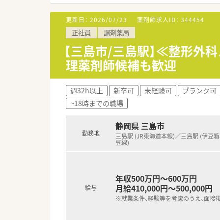
＼＼ 病院について ／／
更新日：
2026/07/23
薬剤師求人ID：
344454
■二次救急を行う、196床のケ
正社員
調剤薬局
■2017年新病棟open。キレ
■院外100%。薬剤管理指導、
【三島市/三島駅】≪整形外
理薬剤師候補も歓迎
週32h以上
新卒可
未経験可
ブランク可
~18時までの職場
静岡県 三島市
勤務地
三島駅 (JR東海道本線)／三島駅 (伊豆
豆線)
年収500万円～600万円
月給410,000円～500,000円
給与
※就業条件、経験等を考慮のうえ、面接