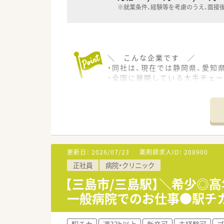
※就業条件、経験等を考慮のうえ、面接
＼ こんな企業です ／
・同社は、現在では静岡県、愛知
・全国に展開している大手チェ
・「あなたに届ける安全・安心」
＼ こんな方にオススメです 
地元で長く働いていきたい！と
無理な異動もないため、地元で長
色々な科目の経験をしたい方に
更新日：
2026/07/23
薬剤師求人ID：
208900
内科/脳神経外科/眼科/精神科
正社員
病院・クリニック
＼ 同店の特徴 ／
【三島市/三島駅】＼希少◎
・漢方相談や栄養相談などトー
一般病院でのお仕事●駅チ
・薬剤師複数人体制で来局され
※時間帯により一人になるケー
駅チカ
週32h以上
新卒可
未経験可
ブ