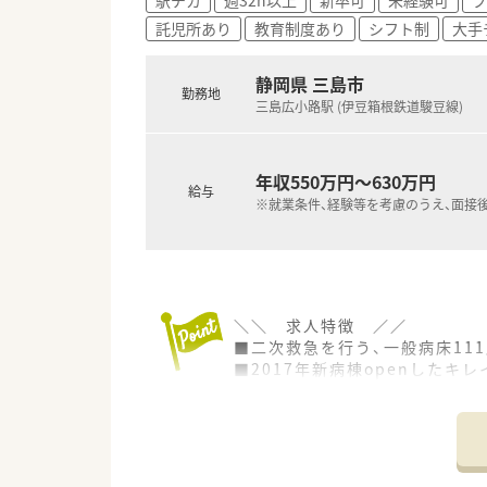
託児所あり
教育制度あり
シフト制
大手
静岡県 三島市
勤務地
三島広小路駅 (伊豆箱根鉄道駿豆線)
年収550万円～630万円
給与
※就業条件、経験等を考慮のうえ、面接
＼＼ 求人特徴 ／／
■二次救急を行う、一般病床11
■2017年新病棟openしたキ
■院外100%。薬剤管理指導、
■現在薬剤師7名在籍。年齢層は
■病院求人としては希少！630
■夜勤がない為、生活リズムを
■三島広小路駅から徒歩2分で、