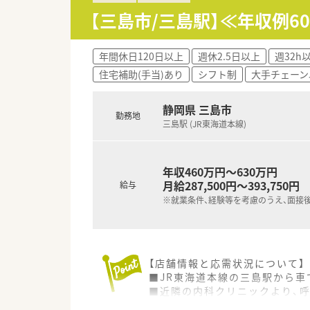
≪おすすめポイント≫
【三島市/三島駅】≪年収例
■薬剤師常勤7名、パート2名と
■勤務時間や勤務曜日はご希望
■病院経験は不問、ブランクあ
年間休日120日以上
週休2.5日以上
週32h
■最寄駅から徒歩2分、車通勤も
住宅補助(手当)あり
シフト制
大手チェーン
静岡県 三島市
勤務地
三島駅 (JR東海道本線)
年収460万円～630万円
月給287,500円～393,750円
給与
※就業条件、経験等を考慮のうえ、面接
【店舗情報と応需状況について】
■JR東海道本線の三島駅から車
■近隣の内科クリニックより、呼
■薬剤師は常時2名体制で、患