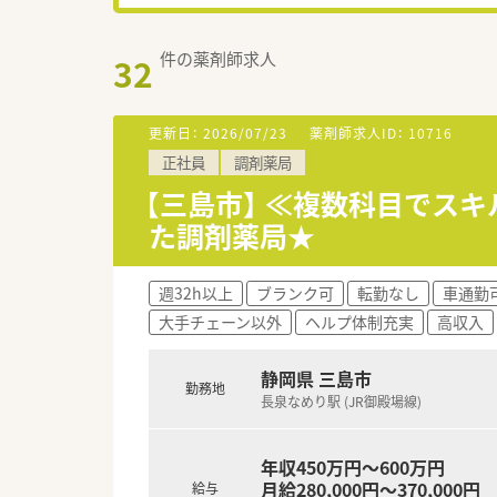
件の薬剤師求人
32
更新日：
2026/07/23
薬剤師求人ID：
10716
正社員
調剤薬局
【三島市】 ≪複数科目でス
た調剤薬局★
週32h以上
ブランク可
転勤なし
車通勤
大手チェーン以外
ヘルプ体制充実
高収入
静岡県 三島市
勤務地
長泉なめり駅 (JR御殿場線)
年収450万円～600万円
月給280,000円～370,000円
給与