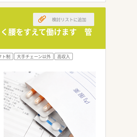
検討リストに追加
多く腰をすえて働けます 管
フト制
大手チェーン以外
高収入