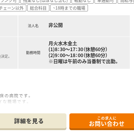
チェーン以外
総合科目
~18時までの職場
非公開
法人名
月火水木金土
(1)8：30～17：30（休憩60分）
勤務時間
(2)9：00～18：00（休憩60分）
後決定。
※日曜は午前のみ当番制で出勤。
1床の病院です。
レイな職場です。
注射調剤など病棟業務が中心となっています
バランスよく、すぐにとけこめる職場です。
この求人に
万くらいまで相談できる求人です。
詳細を見る
お問い合わせ
保ちながらの勤務が可能です。
電車・車のどちらでも通勤便利な立地です。