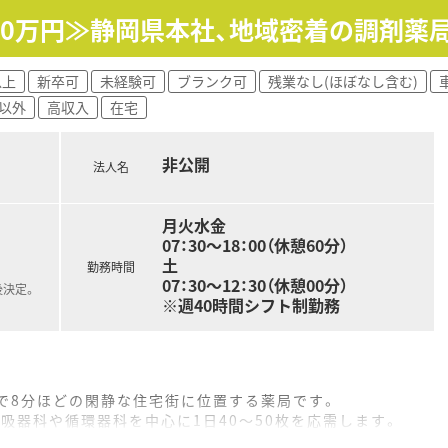
600万円≫静岡県本社、地域密着の調剤薬
手厚い配置です。
に合わせて相談できます。
る方もご相談ください。
以上
新卒可
未経験可
ブランク可
残業なし(ほぼなし含む)
ＯＫです。
以外
高収入
在宅
非公開
法人名
月火水金
07：30～18：00（休憩60分）
土
勤務時間
07：30～12：30（休憩00分）
後決定。
※週40時間シフト制勤務
で8分ほどの閑静な住宅街に位置する薬局です。
吸器科や循環器科を中心に1日40～50枚を応需します。
者様一人ひとりと丁寧に向き合える環境が整っています。