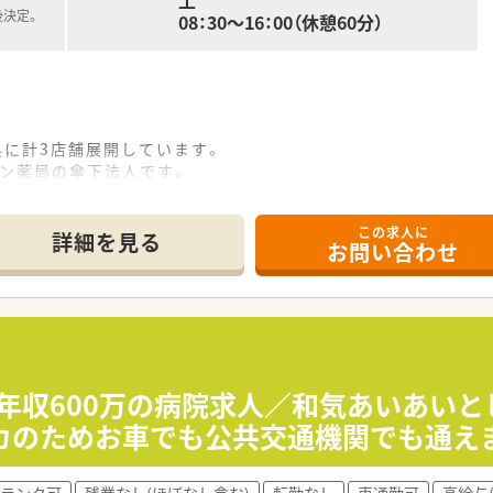
土
後決定。
08：30～16：00（休憩60分）
県に計3店舗展開しています。
ーン薬局の傘下法人です。
という企業理念を元に皆さま従事されております。
この求人に
／
詳細を見る
お問い合わせ
いう方に◎
く働いていく事が可能です！
オススメです◎
など複数の医療機関から患者様が来局されます。
高年収600万の病院求人／和気あいあいと
タルで患者様をサポートしております。
カのためお車でも公共交通機関でも通え
る患者様をお迎えしております。
スもございます。
ランク可
残業なし(ほぼなし含む)
転勤なし
車通勤可
高給与(