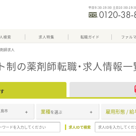
平日9：30-19：00 土日10：00-19：
人検索
求人特集
転職ガイド
ファル
ト制
の薬剤師転職・求人情報一
す
業種
雇用形態 / 給
三島市
を選ぶ
求人IDで検索