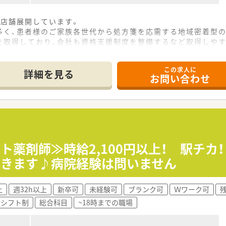
3店舗展開しています。
多く、患者様のご家族各世代から処方箋を応需する地域密着型の
を取得しており、会社も資格支援制度を整備するなど取得しや
勤めている方が多く、腰を据えてじっくりと就業できる会社で
この求人に
詳細を見る
お問い合わせ
ート薬剤師≫時給2,100円以上！ 駅チカ
できます♪病院経験は問いません
上
週32h以上
新卒可
未経験可
ブランク可
Ｗワーク可
シフト制
総合科目
~18時までの職場