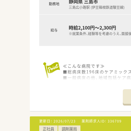
静岡県 三島市
勤務地
三島広小路駅 (伊豆箱根鉄道駿豆線)
時給2,100円～2,300円
給与
※就業条件、経験等を考慮のうえ、面接
≪こんな病院です≫
■総病床数196床のケアミック
■一般病床の他、地域包括ケア病
■三島広小路駅から徒歩2分で、
■2017年に新病棟がオープン
≪業務内容≫
■入院患者様の調剤、監査、服
■注射セットまで（混注なし）
■医薬品管理、医薬品情報管理
更新日：
2026/07/23
薬剤師求人ID：
336709
■持参薬管理
正社員
調剤薬局