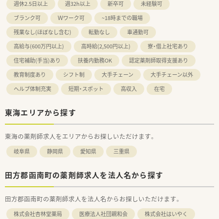
週休2.5日以上
週32h以上
新卒可
未経験可
ブランク可
Ｗワーク可
~18時までの職場
残業なし(ほぼなし含む)
転勤なし
車通勤可
高給与(600万円以上)
高時給(2,500円以上)
寮・借上社宅あり
住宅補助(手当)あり
扶養内勤務OK
認定薬剤師取得支援あり
教育制度あり
シフト制
大手チェーン
大手チェーン以外
ヘルプ体制充実
短期・スポット
高収入
在宅
東海エリアから探す
東海の薬剤師求人をエリアからお探しいただけます。
岐阜県
静岡県
愛知県
三重県
田方郡函南町の薬剤師求人を法人名から探す
田方郡函南町の薬剤師求人を法人名からお探しいただけます。
株式会社杏林堂薬局
医療法人社団親和会
株式会社はいやく