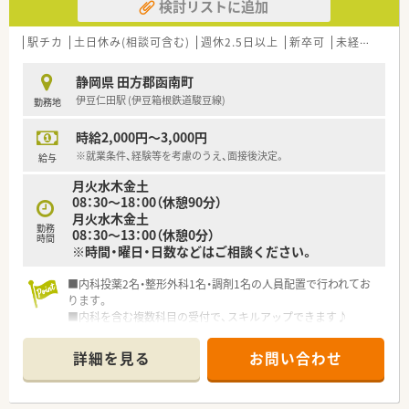
検討リストに追加
駅チカ
土日休み(相談可含む)
週休2.5日以上
新卒可
未経験可
ブ
静岡県 田方郡函南町
伊豆仁田駅 (伊豆箱根鉄道駿豆線)
勤務地
時給2,000円～3,000円
※就業条件、経験等を考慮のうえ、面接後決定。
給与
月火水木金土
08：30～18：00（休憩90分）
月火水木金土
勤務
08：30～13：00（休憩0分）
時間
※時間・曜日・日数などはご相談ください。
■内科投薬2名・整形外科1名・調剤1名の人員配置で行われてお
ります。
■内科を含む複数科目の受付で、スキルアップできます♪
詳細を見る
お問い合わせ