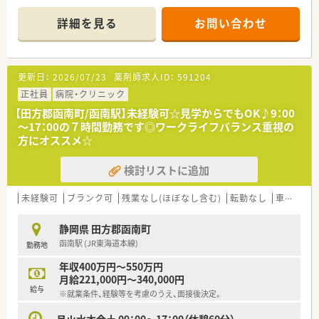
間計画に基づき毎月研修を実施しています。
詳細を見る
お問い合わせ
更新日：
2026/07/23
薬剤師求人ID：
591204
正社員
病院・クリニック
【田方郡函南町/函南駅】未経験可☆見学からでもOK♪9：00
～17：00の７時間勤務です◎ワークライフバランス重視の
方にオススメ☆
検討リストに追加
未経験可
ブランク可
残業なし(ほぼなし含む)
転勤なし
車通勤可
静岡県 田方郡函南町
函南駅 (JR東海道本線)
勤務地
年収400万円～550万円
月給221,000円～340,000円
給与
※就業条件、経験等を考慮のうえ、面接後決定。