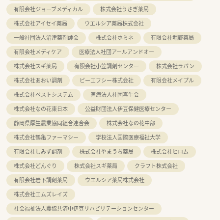
有限会社ジョーブメディカル
株式会社うさぎ薬局
株式会社アイセイ薬局
ウエルシア薬局株式会社
一般社団法人沼津薬剤師会
株式会社ホミネ
有限会社堀野薬局
有限会社メディケア
医療法人社団アールアンドオー
株式会社スギ薬局
有限会社小笠調剤センター
株式会社ラパン
株式会社あおい調剤
ピーエフシー株式会社
有限会社メイプル
株式会社ベストシステム
医療法人社団喜生会
株式会社なの花東日本
公益財団法人伊豆保健医療センター
静岡県厚生農業協同組合連合会
株式会社なの花中部
株式会社鶴亀ファーマシー
学校法人国際医療福祉大学
有限会社しみず調剤
株式会社やまうち薬局
株式会社ヒロム
株式会社どんぐり
株式会社スギ薬局
クラフト株式会社
有限会社岩下調剤薬局
ウエルシア薬局株式会社
株式会社エムズレイズ
社会福祉法人農協共済中伊豆リハビリテーションセンター