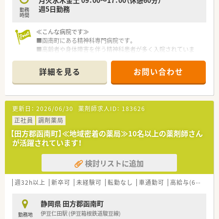
月火水木金土 09：00～17：00（休憩60分）
週5日勤務
勤務
時間
≪こんな病院です≫
■函南町にある精神科専門病院です。
■高齢者や身体障害を伴う精神科患者が多く入院されていま
す。
■薬物依存やアルコール中毒が重度な方はいらっしゃいませ
詳細を見る
お問い合わせ
ん。
■伊豆半島の温暖な地域に立地し、目前に富士山が広がる環境に
ある病院です。
更新日：
2026/06/30
薬剤師求人ID：
183626
≪業務内容≫
■入院患者様の調剤、監査、服薬指導
正社員
調剤薬局
■外来患者様の調剤、監査、服薬指導
【田方郡函南町】≪地域密着の薬局≫10名以上の薬剤師さん
■医薬品管理、医薬品情報管理
が活躍されています！
■持参薬管理
■各種委員会
検討リストに追加
≪おすすめポイント≫
■病院未経験の方でもご応募可能です。
週32h以上
新卒可
未経験可
転勤なし
車通勤可
高給与(600万円以上)
まずは見学からでも対応可能です。
■09:00～17:00までのご勤務ですので、ママさんでも働きやす
静岡県 田方郡函南町
い職場環境です。
伊豆仁田駅 (伊豆箱根鉄道駿豆線)
勤務地