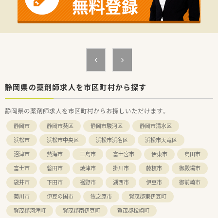
静岡県の薬剤師求人を市区町村から探す
静岡県の薬剤師求人を市区町村からお探しいただけます。
静岡市
静岡市葵区
静岡市駿河区
静岡市清水区
浜松市
浜松市中央区
浜松市浜名区
浜松市天竜区
沼津市
熱海市
三島市
富士宮市
伊東市
島田市
富士市
磐田市
焼津市
掛川市
藤枝市
御殿場市
袋井市
下田市
裾野市
湖西市
伊豆市
御前崎市
菊川市
伊豆の国市
牧之原市
賀茂郡東伊豆町
賀茂郡河津町
賀茂郡南伊豆町
賀茂郡松崎町