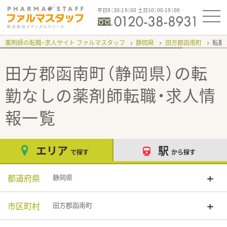
平日9：30-19：00 土日10：00-19：00
薬剤師の転職・求人サイト ファルマスタッフ
静岡県
田方郡函南町
転勤
田方郡函南町（静岡県）の転
勤なし
の薬剤師転職・求人情
報一覧
エリア
駅
で探す
から探す
都道府県
静岡県
市区町村
田方郡函南町