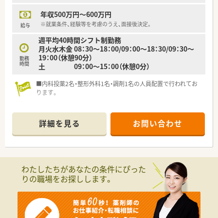
年収500万円～600万円
※就業条件、経験等を考慮のうえ、面接後決定。
給与
週平均40時間シフト制勤務
月火水木金 08：30～18：00/09：00～18：30/09：30～
19：00（休憩90分）
勤務
時間
土 09：00～15：00（休憩0分）
■内科投薬2名・整形外科1名・調剤1名の人員配置で行われてお
ります。
詳細を見る
お問い合わせ
わたしたちがあなたの条件にぴった
りの職場をお探しします。