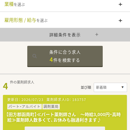
業種
を選ぶ
雇用形態 / 給与
を選ぶ
詳細条件を表示
条件に合う求人
4
件を
検索する
4
件の薬剤師求人
並び順
更新日：
2026/07/23
薬剤師求人ID：
183757
パート・アルバイト
調剤薬局
【田方郡函南町】≪パート薬剤師さん ～時給3,000円・高時
給≫薬剤師人数多くて、お休みも融通利きます♪