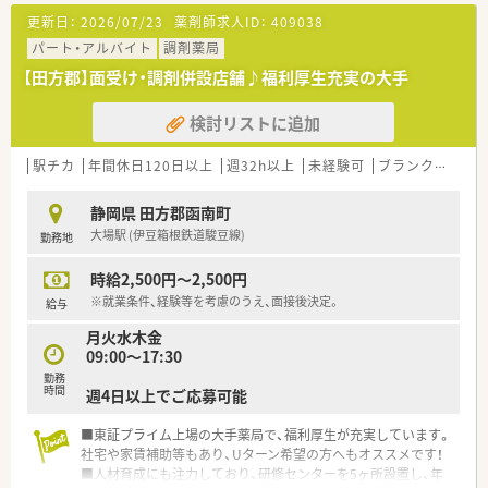
更新日：
2026/07/23
薬剤師求人ID：
409038
パート・アルバイト
調剤薬局
【田方郡】面受け・調剤併設店舗♪福利厚生充実の大手
検討リストに追加
駅チカ
年間休日120日以上
週32h以上
未経験可
ブランク可
転
静岡県 田方郡函南町
大場駅 (伊豆箱根鉄道駿豆線)
勤務地
時給2,500円～2,500円
※就業条件、経験等を考慮のうえ、面接後決定。
給与
月火水木金
09:00～17:30
勤務
時間
週4日以上でご応募可能
■東証プライム上場の大手薬局で、福利厚生が充実しています。
社宅や家賃補助等もあり、Uターン希望の方へもオススメです！
■人材育成にも注力しており、研修センターを5ヶ所設置し、年