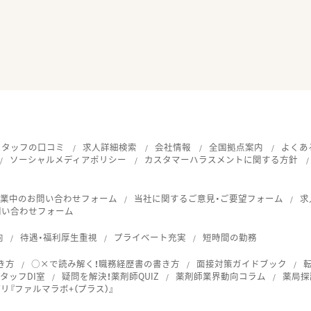
スタッフの口コミ
求人詳細検索
会社情報
全国拠点案内
よくあ
ソーシャルメディアポリシー
カスタマーハラスメントに関する方針
就業中のお問い合わせフォーム
当社に関するご意見・ご要望フォーム
求
問い合わせフォーム
向
待遇・福利厚生重視
プライベート充実
短時間の勤務
き方
○×で読み解く！職務経歴書の書き方
面接対策ガイドブック
タッフDI室
疑問を解決！薬剤師QUIZ
薬剤師業界動向コラム
薬局探
『ファルマラボ+（プラス）』