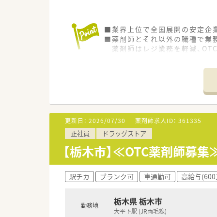
■業界上位で全国展開の安定企
■薬剤師とそれ以外の職種で業
薬剤師はレジ業務を軽減、OT
専門性を十分に発揮すること
更新日：
2026/07/30
薬剤師求人ID：
361335
正社員
ドラッグストア
【栃木市】≪OTC薬剤師募
駅チカ
ブランク可
車通勤可
高給与(60
栃木県 栃木市
勤務地
大平下駅 (JR両毛線)