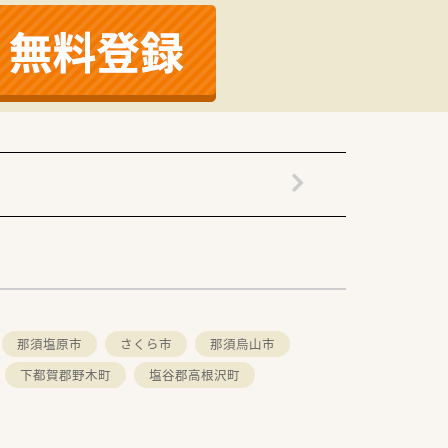
那須塩原市
さくら市
那須烏山市
下都賀郡野木町
塩谷郡高根沢町