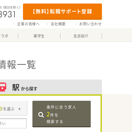
00
（祝日を除く）
【無料】転職サポート登録
企業の皆様へ
会社概要
お問い合わせ
マラボ
薬学生
支店紹介
情報一覧
駅
から探す
条件に合う求人
与
を選ぶ
2
件を
検索する