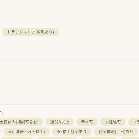
ドラッグストア(調剤あり)
す。
土日休み(相談可含む)
週32h以上
新卒可
未経験可
ブ
高給与(600万円以上)
寮・借上社宅あり
住宅補助(手当)あり