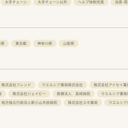
大手チェーン
大手チェーン以外
ヘルプ体制充実
当直・
葉県
東京都
神奈川県
山梨県
株式会社フレンド
ウエルシア薬局株式会社
株式会社アイセイ薬
局
株式会社ジェイピー
医療法人 長﨑病院
ウエルシア薬局
地方独立行政法人新小山市民病院
株式会社スギ薬局
ウエルシア