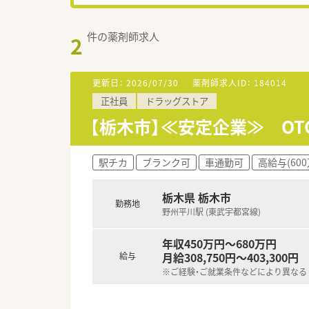
件の薬剤師求人
2
更新日：
2026/07/30
薬剤師求人ID：
184014
正社員
ドラッグストア
【栃木市】≪安定企業≫ O
駅チカ
ブランク可
車通勤可
高給与(60
栃木県 栃木市
勤務地
野州平川駅 (東武宇都宮線)
年収450万円～680万円
月給308,750円～403,300円
給与
※ご経験・ご就業条件などにより異なる