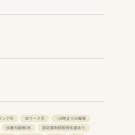
ランク可
Ｗワーク可
~18時までの職場
扶養内勤務OK
認定薬剤師取得支援あり