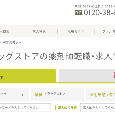
平日9：30-19：00 土日10：00-19：
人検索
求人特集
転職ガイド
ファル
ア
ッグストア
の薬剤師転職・求人
す
業種
雇用形態 / 給
栃木市
ドラッグストア
求人IDで検索