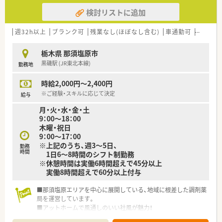
■福利厚生も充実！社員旅行や宿泊施設との提携、お薬代負担
検討リストに追加
等、社員に優しい環境です。
■未経験・ブランクのある方でも安心のサポート体制有り。お気
軽にご相談ください。
週32h以上
ブランク可
残業なし(ほぼなし含む)
車通勤可
扶養内勤
【職場環境と雰囲気】
栃木県 那須塩原市
■薬剤師の人数が充実しているため一人当たりの業務負担が軽
黒磯駅 (JR東北本線)
勤務地
減され、ヘルプ体制もしっかりと整備されています。
■小規模な法人ならではのスタッフ同士の仲の良さがあり、困っ
時給2,000円～2,400円
たことがあればすぐに相談し合える温かい環境です。
■幅広い年代のスタッフが活躍しており、お互いを尊重し合いな
※ご経験・スキルに応じて決定
給与
がらチームワークを大切にして業務に取り組んでいます。。
月・火・水・金・土
9：00～18：00
木曜・祝日
9：00～17：00
※上記のうち、週3～5日、
勤務
時間
1日6～8時間のシフト制勤務
※休憩時間は実働6時間超えで45分以上
実働8時間超えで60分以上付与
■那須塩原エリアを中心に展開している、地域に根差した調剤薬
局を運営しています。
■アットホームで風通しのいい社風が魅力！
■OTC販売・在宅医療にも積極的に取り組んでいます。