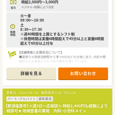
時給2,000円～3,000円
■幅広い年代のスタッフが活躍しており、お互いを尊重し合いな
がらチームワークを大切にして業務に取り組んでいます。
※スキル・経験により決定
給与
火～金
09：00～18：00
土
8：30～17：30
勤務
※週40時間を上限とするシフト制
時間
※休憩時間は実働6時間超えで45分以上と実働8時間
超えで60分以上付与
【店舗情報と応需状況について】
■最寄りの西那須野駅から車で8分ほどの立地にあり、内科や精
神科などの多岐にわたる処方箋を応需しています。
■1日あたり50枚から60枚の処方箋を常勤薬剤師2名と事務員1
名の体制で対応し、居宅在宅にも注力しています。
詳細を見る
お問い合わせ
■平日は18時まで、土曜日は17時30分までの開局となっており、
無理のないペースで勤務することが可能です。
【企業の特徴】
更新日：
2026/06/30
薬剤師求人ID：
351139
■栃木県内に4店舗展開しています。
■健康相談から在宅医療まで患者様の要望に対応できる運営体
パート・アルバイト
調剤薬局
制です。
【那須塩原市】≪週3日～応相談≫ 時給2,400円も経験により
■小規模運営ならではの風通しのよさがあり、産・育休取得者の
相談可★ 地域密着の薬局 内科・小児科メイン
復帰率も高く、働きやすい環境がございます。