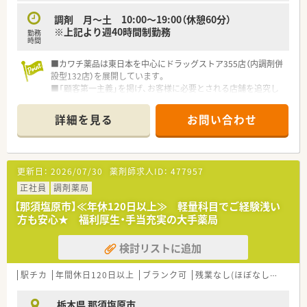
調剤 月～土 10:00～19:00（休憩60分）
※上記より週40時間制勤務
勤務
時間
■カワチ薬品は東日本を中心にドラッグストア355店（内調剤併
設型132店）を展開しています。
■「顧客第一主義」を掲げ、お客様に必要とされる店舗を追究し
ており品揃え数も業界随一です。
■薬剤師の募集にあたって、自宅通勤のエリア社員と転居を伴う
詳細を見る
お問い合わせ
異動があるナショナル社員の2コースに分かれています。
■勤務薬剤師だけでなく、薬局長や管理職、幹部候補としてのキ
ャリアビジョンも描ける環境です。
■調剤併設店舗でのご勤務の場合、薬剤師は調剤投薬業務が中心
更新日：
2026/07/30
薬剤師求人ID：
477957
となります。
■「地域の人々の健康を支えたい」という思いを大事にされてい
正社員
調剤薬局
る方、ぜひご応募ください。
【那須塩原市】≪年休120日以上≫ 軽量科目でご経験浅い
方も安心★ 福利厚生・手当充実の大手薬局
検討リストに追加
駅チカ
年間休日120日以上
ブランク可
残業なし(ほぼなし含む)
栃木県 那須塩原市