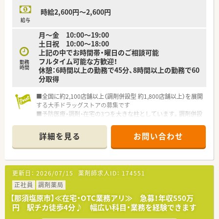
時給2,600円～2,600円
給与
月～金 10:00～19:00
土日祝 10:00～18:00
上記の中でお時間帯・曜日のご相談可能
フルタイム可能な方歓迎！
勤務
時間
休憩：6時間以上の勤務で45分、8時間以上の勤務で60
分取得
■全国に約2,100店舗以上（調剤併設型 約1,800店舗以上）を展開
する大手ドラッグストアの募集です
■予防医療・調剤・在宅の3つを大きな柱としています。調剤併設
率や医薬品構成比も業界で高い水準を保ち、調剤・ＯＴＣ医薬品
に力を入れています
詳細を見る
お問い合わせ
■業界トップクラスの時給2,600円！しっかりと稼ぎたい方にも
お勧めです！
■全国に多くの店舗を展開しているため、子供の学校行事等で休
まなければならない場合も、事前に休みを申請すればサポートし
更新日：
2026/07/15
薬剤師求人ID：
174551
て頂けます！
■社員購買割引き制度もあり、品ぞろえが多いと評判のドラッグ
正社員
調剤薬局
ストアで大変嬉しい福利厚生です♪
【那須塩原市】≪在宅・OTC業務アリ≫ 急募！年収550万
■ダイバーシティーを推進し、性別に関わらず幅広い方が長く活
円 駅チカ徒歩4分♪ 幅広い科目・業務を経験できます
躍できる環境を整えています