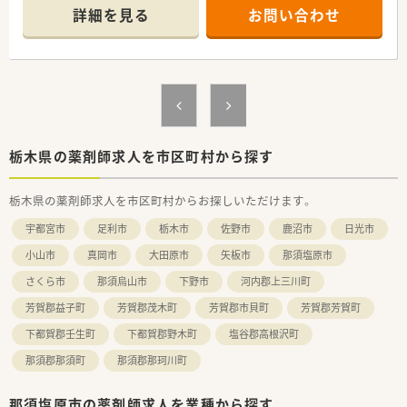
詳細を見る
お問い合わせ
栃木県の薬剤師求人を市区町村から探す
栃木県の薬剤師求人を市区町村からお探しいただけます。
宇都宮市
足利市
栃木市
佐野市
鹿沼市
日光市
小山市
真岡市
大田原市
矢板市
那須塩原市
さくら市
那須烏山市
下野市
河内郡上三川町
芳賀郡益子町
芳賀郡茂木町
芳賀郡市貝町
芳賀郡芳賀町
下都賀郡壬生町
下都賀郡野木町
塩谷郡高根沢町
那須郡那須町
那須郡那珂川町
那須塩原市の薬剤師求人を業種から探す