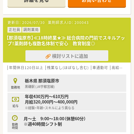
更新日：
2026/07/30
薬剤師求人ID：
200043
正社員
調剤薬局
【那須塩原市】≪18時終業★≫ 総合病院の門前でスキルアッ
プ！薬剤師も複数名体制で安心 教育制度◎
検討リストに追加
年間休日120日以上
残業なし(ほぼなし含む)
車通勤可
高給与(600万円以上)
栃木県 那須塩原市
黒磯駅 (JR宇都宮線)
勤務地
年収430万円～610万円
月給320,000円～400,000円
給与
※経験・年齢・スキルにより異なる
月～土 9:00～18:00（休憩60分）
※週40時間シフト制
勤務
時間