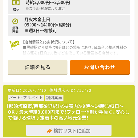
時給2,000円～2,500円
【このような方にお勧め】
■那須塩原市で地域に根差した薬局で勤務を希望したい方
※スキル・経験により決定
給与
■近隣店舗への応援を含めて幅広い処方を経験したい方
月火木金土日
■ブランク明けなどでスキル面に心配があり薬剤師複数名体制
09：00～14：00(休憩0分)
で安心して勤務を行いたい方
勤務
※週2日～相談可
時間
【店舗情報と応需状況について】
■黒磯駅から徒歩で9分ほどの場所にあり、耳鼻科と整形外科の
処方箋を1日約150枚ほど応需している活気ある店舗です。
■薬剤師は常勤6名体制で業務にあたっており、近隣店舗からの
柔軟な応援体制も整っているため安心して勤務が可能です。
詳細を見る
お問い合わせ
■耳鼻科と整形外科をメインに応需しており、複数の診療科目を
経験することで薬剤師としての専門性を高められる環境です。
【企業の特徴】
更新日：
2026/07/10
薬剤師求人ID：
712772
■栃木県内に4店舗展開しています。
■健康相談から在宅医療まで患者様の要望に対応できる運営体
パート・アルバイト
調剤薬局
制です。
【那須塩原市/西那須野駅】≪扶養内≫9時～14時！週2日～
■小規模運営ならではの風通しのよさがあり、産・育休取得者の
OK♪最大時給3,000円まで！フォロー体制が手厚く、安心し
復帰率も高く、働きやすい環境がございます。
て働ける環境♪定着率の高い地元企業！
■福利厚生も充実！社員旅行や宿泊施設との提携、お薬代負担
等、社員に優しい環境です。
検討リストに追加
■未経験・ブランクのある方でも安心のサポート体制有り。お気
軽にご相談ください。