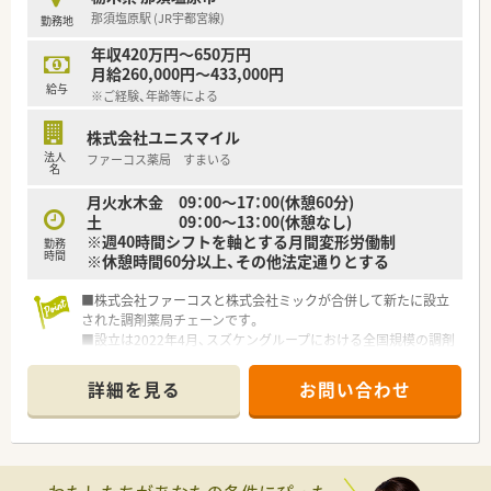
那須塩原駅 (JR宇都宮線)
勤務地
年収420万円～650万円
月給260,000円～433,000円
給与
※ご経験、年齢等による
株式会社ユニスマイル
法人
ファーコス薬局 すまいる
名
月火水木金 09：00～17：00(休憩60分)
土 09：00～13：00(休憩なし)
※週40時間シフトを軸とする月間変形労働制
勤務
時間
※休憩時間60分以上、その他法定通りとする
■株式会社ファーコスと株式会社ミックが合併して新たに設立
された調剤薬局チェーンです。
■設立は2022年4月、スズケングループにおける全国規模の調剤
薬局チェーンとなります。
■2社が培ってきたノウハウと企業の良さを融合し、より安定し
詳細を見る
お問い合わせ
た経営基盤から、成長スピードを加速させていきます。
■コーポレートメッセージは「あなたに今、わたしができるこ
と」。
■正社員には全国・広域・都道府県限定・自宅通勤の4コースを用
意。