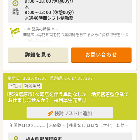
9：00～18：00（休憩60分）
木
勤務
9：00～13：00 （休憩00分）
時間
※週40時間シフト制勤務
・・＊ 薬局の特徴 ＊・・
■幅広い専門知識を持つ薬剤師を育てるために資格取得をサポ
ートしています。
eラーニングの受講料負担、各種社内勉強会のほか、取得後は手
当を毎月支給。薬剤師200人中140人が認定薬剤師を取得してい
詳細を見る
お問い合わせ
ます。
■1年間にわたる社員フォロー研修は、毎月1回、丸1日をかけて
行います。業務時間内の朝9時から夕方6時まで、薬剤の講義と処
方解析のグループワークを学び、活きた知識を得ることができま
更新日：
2026/07/30
薬剤師求人ID：
367258
す。
■薬学生に薬局実習を指導できる認定実務実習指導員薬剤師は
正社員
調剤薬局
41人。栃木県内の認定実務実習指導薬剤師の10％を超える人数
【那須塩原市】≪転居を伴う異動なし≫ 地元密着型企業で
で、未来ある薬学生を指導しています。
お仕事しませんか？ 福利厚生充実◎
検討リストに追加
年間休日120日以上
未経験可
残業なし(ほぼなし含む)
転勤なし
栃木県 那須塩原市