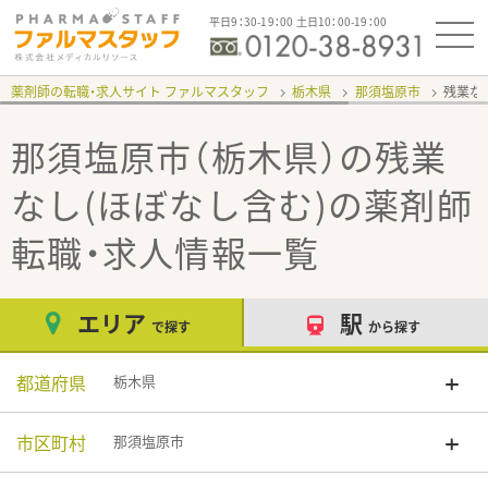
平日9：30-19：00 土日10：00-19：00
薬剤師の転職・求人サイト ファルマスタッフ
栃木県
那須塩原市
残業な
那須塩原市（栃木県）の残業
なし(ほぼなし含む)
の薬剤師
転職・求人情報一覧
エリア
駅
で探す
から探す
都道府県
栃木県
市区町村
那須塩原市