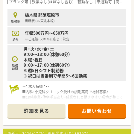
したい方を歓迎している状況です。
ブランク可
残業なし(ほぼなし含む)
転勤なし
車通勤可
高給与(600万円以上)
■経験に不安がある方でも丁寧にサポートするため、安心して業
務をスタートできる環境です。
栃木県 那須塩原市
■患者様への気配りや思いやりを大切にし、あたたかい接遇を実
黒磯駅 (JR東北本線)
勤務地
践できる方を求めています。
年収500万円～650万円
【こんな方にオススメ】
■ワークライフバランスを重視し、残業が少なく休日の多い環境
※ご経験・スキルに応じて決定
給与
で働きたい方に最適です。
月・火・水・金・土
■アットホームな雰囲気の中で、チームワークを大切にしながら
9：00～18：00（休憩60分）
業務を行いたい方にお勧めします。
木曜・祝日
■教育制度や資格取得支援が充実しているため、未経験やブラン
9：00～17：00（休憩60分）
クから復帰したい方にも向いています。
勤務
時間
※週5日シフト制勤務
※祝日は当番制で年間5～6回勤務
・・* 求人特徴 *・・
■内科・小児科クリニック受けの調剤薬局で増員募集！
■18時終業・住宅手当あり・残業なしと働きやすい環境が整って
おります。
■閑散期は交代で早帰りが可能。移動や転勤もございませんの
詳細を見る
お問い合わせ
で腰を据えて働きたい方にお勧めの求人です。
・・＊ 企業の特徴 ＊・・
■那須塩原エリアを中心に展開している、地域に根差した調剤薬
更新日：
2026/07/30
薬剤師求人ID：
362979