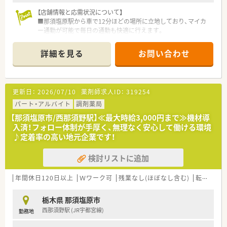
【店舗情報と応需状況について】
■那須塩原駅から車で12分ほどの場所に立地しており、マイカ
ー通勤が可能で毎日の通勤も快適に行えます。
■脳外科や消化器科などを中心に1日あたり40枚から50枚の処
方箋を応需しており、在宅医療にも対応しています。
詳細を見る
お問い合わせ
■常勤薬剤師5名とパート11名が在籍しており、事務員も2名い
るため薬剤師業務にしっかりと集中できる環境です。
【企業の特徴】
更新日：
2026/07/10
薬剤師求人ID：
319254
■栃木県内に4店舗展開しています。
■健康相談から在宅医療まで患者様の要望に対応できる運営体
パート・アルバイト
調剤薬局
制です。
【那須塩原市/西那須野駅】≪最大時給3,000円まで≫機材導
■小規模運営ならではの風通しのよさがあり、産・育休取得者の
入済！フォロー体制が手厚く、無理なく安心して働ける環境
復帰率も高く、働きやすい環境がございます。
♪定着率の高い地元企業です！
■福利厚生も充実！社員旅行や宿泊施設との提携、お薬代負担
等、社員に優しい環境です。
検討リストに追加
■未経験・ブランクのある方でも安心のサポート体制有り。お気
軽にご相談ください。
年間休日120日以上
Ｗワーク可
残業なし(ほぼなし含む)
転勤なし
【職場環境と雰囲気】
■薬剤師の人数が充実しているため一人当たりの業務負担が軽
栃木県 那須塩原市
減され、ヘルプ体制もしっかりと整備されています。
西那須野駅 (JR宇都宮線)
勤務地
■小規模な法人ならではのスタッフ同士の仲の良さがあり、困っ
たことがあればすぐに相談し合える温かい環境です。