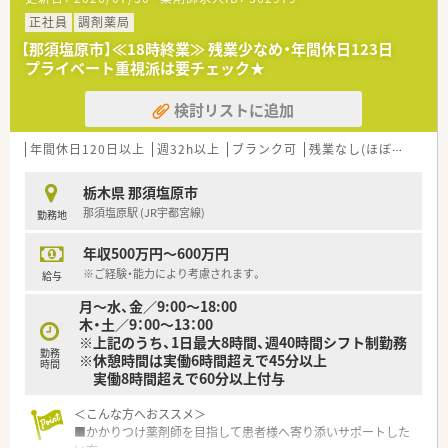
局を運営しています。
■アットホームで風通しのいい社風が魅力！
正社員
調剤薬局
■OTC販売・在宅医療にも積極的に取り組んでいます。
【那須塩原市】≪18時終業≫ 残業少なめ・年間休日123日
プライベート重視派は要チェック★
検討リストに追加
年間休日120日以上
週32h以上
ブランク可
残業なし(ほぼなし含む)
栃木県 那須塩原市
那須塩原駅 (JR宇都宮線)
勤務地
年収500万円～600万円
※ご経験・能力により考慮されます。
給与
月～水、金／9:00～18:00
木・土／9：00～13：00
※上記のうち、1日最大8時間、週40時間シフト制勤務
勤務
※休憩時間は実働6時間超えで45分以上
時間
実働8時間超えで60分以上付与
＜こんな方へおススメ＞
■かかりつけ薬剤師を目指して患者様へ寄り添いサポートした