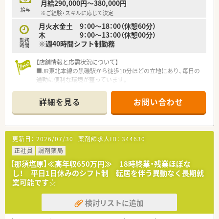
月給290,000円～380,000円
給与
※ご経験・スキルに応じて決定
月火水金土 9：00～18：00（休憩60分）
木 9：00～13：00（休憩00分）
勤務
※週40時間シフト制勤務
時間
【店舗情報と応需状況について】
■JR東北本線の黒磯駅から徒歩10分ほどの立地にあり、毎日の
通勤に便利な環境が整っています。
■主な応需科目は内科と小児科で、1日あたり約60枚の処方箋に
対応している活気ある職場です。
詳細を見る
お問い合わせ
■薬剤師は常勤2名と事務スタッフ2名の合計4名体制で、協力し
ながら業務に取り組んでいます。
【法人特徴について】
更新日：
2026/07/30
薬剤師求人ID：
344630
■栃木県内で地域医療を支えるために多数の店舗を展開し、地域
密着型の運営を行っている法人です。
正社員
調剤薬局
■基幹病院の門前薬局も運営しており、多科にわたる処方箋調剤
【那須塩原】≪高年収650万円≫ 18時終業・残業ほぼな
の経験を積むことが可能です。
し！ 平日1日休みのシフト制 転居を伴う異動なく長期就
■社会貢献活動や海外支援にも積極的で、栄養相談を通じた健康
業可能です☆
サポートも実施しています。
検討リストに追加
【募集背景と求める人物像について】
■現在は定期採用を行っており、地域医療に対して意欲的に貢献