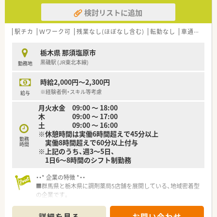
検討リストに追加
駅チカ
Ｗワーク可
残業なし(ほぼなし含む)
転勤なし
車通勤可
栃木県 那須塩原市
黒磯駅 (JR東北本線)
勤務地
時給2,000円～2,300円
※経験者例・スキル等考慮
給与
月火水金 09:00 ～ 18:00
木 09:00 ～ 17:00
土 09:00 ～ 16:00
※休憩時間は実働6時間超えで45分以上
勤務
実働8時間超えで60分以上付与
時間
※上記のうち、週3～5日、
1日6～8時間のシフト制勤務
・・* 企業の特徴 *・・
■群馬県と栃木県に調剤薬局5店舗を展開している、地域密着型
の企業です。
■出産育児休業実績あり！定着率も良く雰囲気の良い職場です。
詳細を見る
お問い合わせ