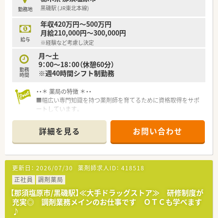
黒磯駅 (JR東北本線)
勤務地
年収420万円～500万円
月給210,000円～300,000円
給与
※経験など考慮し決定
月～土
9：00～18：00（休憩60分）
勤務
※週40時間シフト制勤務
時間
・・＊ 薬局の特徴 ＊・・
■幅広い専門知識を持つ薬剤師を育てるために資格取得をサポ
ートしています。
eラーニングの受講料負担、各種社内勉強会のほか、取得後は手
当を毎月支給。薬剤師200人中140人が認定薬剤師を取得してい
詳細を見る
お問い合わせ
ます。
■1年間にわたる社員フォロー研修は、毎月1回、丸1日をかけて
行います。業務時間内の朝9時から夕方6時まで、薬剤の講義と処
方解析のグループワークを学び、活きた知識を得ることができま
更新日：
2026/07/30
薬剤師求人ID：
418518
す。
■薬学生に薬局実習を指導できる認定実務実習指導員薬剤師は
正社員
調剤薬局
41人。栃木県内の認定実務実習指導薬剤師の10％を超える人数
【那須塩原市/黒磯駅】≪大手ドラッグストア≫ 研修制度が
で、未来ある薬学生を指導しています。
充実◎ 調剤業務メインのお仕事です ＯＴＣも学べます
♪