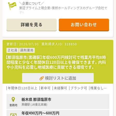
＼企業について／
東証プライム上場企業・東邦ホールディングスのグループ会社で
す！
2013年に発足し、全国には400店舗程展開しております。
「全ては健康を願う人々のために」をモットーに、地域の皆さま
詳細を見る
お問い合わせ
に信頼されるかかりつけ薬局を目指しています。
≪≪≪ ここが魅力 ≫≫≫
☆【教育・研修制度】
更新日：
2026/07/30
薬剤師求人ID：
318850
フォローアップ研修・エキスパート研修・薬局長研修・管理者研修
などスキルに合わせた研修制度をご用意。
正社員
調剤薬局
またe-learningを導入しており、こちらは会社で費用補助をして
【那須塩原市/黒磯駅】年収600万円検討可で残業月平均8時
います。
間程度と少なく年間休日120日以上を確保できます。内科
その他、学会発表にも積極的に参加しており、日々の取り組みか
や小児科を応需し地域医療に貢献できる環境です。
ら奨励し調剤過誤防止については全社共有しています。
検討リストに追加
☆【福利厚生面】
産前・産後・育児休暇は100%取得可能で、時短勤務で働く社員も
多数いる環境です。
年間休日120日以上
新卒可
未経験可
ブランク可
残業なし(ほぼなし含む)
また、転居を伴う異動はなく、キャリアやライフプランの希望に
応じて、長く安心して働ける環境作りをしております。
栃木県 那須塩原市
黒磯駅 (JR東北本線)
勤務地
年収490万円～600万円