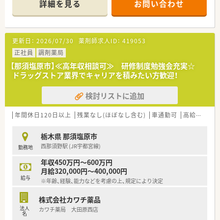
詳細を見る
お問い合わせ
異動があるナショナル社員の2コースに分かれています。
■勤務薬剤師だけでなく、薬局長や管理職、幹部候補としてのキ
ャリアビジョンも描ける環境です。
■調剤併設店舗でのご勤務の場合、薬剤師は調剤投薬業務が中心
更新日：
2026/07/30
薬剤師求人ID：
419053
となります。
■「地域の人々の健康を支えたい」という思いを大事にされてい
正社員
調剤薬局
る方、ぜひご応募ください。
【那須塩原市】≪高年収相談可≫ 研修制度勉強会充実☆
ドラッグストア業界でキャリアを積みたい方歓迎！
検討リストに追加
年間休日120日以上
残業なし(ほぼなし含む)
車通勤可
高給与(600万円以上)
栃木県 那須塩原市
西那須野駅 (JR宇都宮線)
勤務地
年収450万円～600万円
月給320,000円～400,000円
給与
※年齢、経験、能力などを考慮の上、規定により決定
株式会社カワチ薬品
法人
カワチ薬局 大田原西店
名