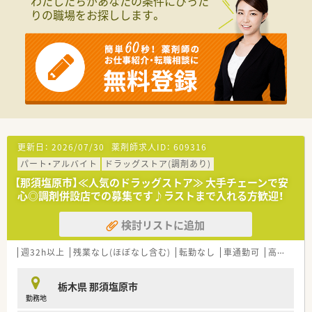
わたしたちがあなたの条件にぴった
■全国・広域・都道府県限定コースの方には充実の住宅補助制度
りの職場をお探しします。
が適用されます。
■住居は法人契約なので初期費用時の自己負担はほとんどあり
ません。
■産育休からの復帰率は95%以上！時短勤務はお子様が小学3年
生終了時まで。
■年間休日は120日以上で様々な休暇制度の用意あり。
■最新機器の導入やメディカルリスクコントローラー制度を導
入し、調剤過誤防止に向けた取り組みにも積極的です。
■マネジメント型と専門性追求型のキャリアパスが目指せる環
境です。
■家族やプライベートを大事にしながら働きたい方、キャリアを
更新日：
2026/07/30
薬剤師求人ID：
609316
磨きたい方皆様にお勧めです。
パート・アルバイト
ドラッグストア(調剤あり)
【那須塩原市】≪人気のドラッグストア≫ 大手チェーンで安
心◎調剤併設店での募集です♪ラストまで入れる方歓迎！
検討リストに追加
週32h以上
残業なし(ほぼなし含む)
転勤なし
車通勤可
高時給(2,500円以上)
栃木県 那須塩原市
勤務地