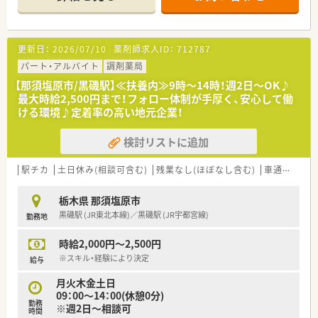
＊------------------------------------------＊
【店舗情報と応需状況について】
■駅から徒歩4分という好立地にあり、内科や小児科など5科目
を応需している薬局です。
更新日：
2026/07/10
薬剤師求人ID：
712787
■1日あたりの処方箋枚数は約70枚で、様々な症例に触れながら
経験を積むことが可能です。
パート・アルバイト
調剤薬局
■門前クリニックに合わせた開局時間となっており、土曜日も
【那須塩原市/黒磯駅】≪扶養内≫9時～14時！週2日～OK♪
16時までの勤務となります。
最大時給2,500円まで！フォロー体制が手厚く、安心して働
ける環境♪定着率の高い地元企業！
【募集背景と求める人物像について】
■欠員に伴う急募案件となっており、周囲のスタッフと協力して
検討リストに追加
働ける方を募集しています。
■年齢や経験よりもお人柄や柔軟性を最重視しており、協調性の
ある方を求めています。
駅チカ
土日休み(相談可含む)
残業なし(ほぼなし含む)
車通勤可
高
■地域に根ざした薬局として、患者様一人ひとりに丁寧な対応が
できる方を歓迎いたします。
栃木県 那須塩原市
黒磯駅 (JR東北本線)／黒磯駅 (JR宇都宮線)
勤務地
【想定される業務内容】
■調剤業務全般に加えて、居宅や施設への在宅訪問業務など幅広
時給2,000円～2,500円
く携わることが可能です。
■OTC医薬品の販売や健康相談も実施しており、薬剤師としての
※スキル・経験により決定
給与
専門性を多角的に発揮できます。
月火木金土日
■患者様への服薬指導や薬歴管理など、基本的な業務を丁寧に行
09：00～14：00(休憩0分)
っていただける方を望みます。
勤務
※週2日～相談可
時間