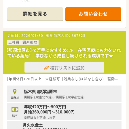
い方。
■地域密着の薬局で腰を据えて勤務し、管理薬剤師を目指してみ
たい方。
詳細を見る
お問い合わせ
■日本有数のリゾート地でレジャーも楽しみながら勤務したい
方。
＜こんな薬局です＞
更新日：
2026/07/30
薬剤師求人ID：
367325
■自然豊かなエリアにある薬局で地元の方の来局がほとんどで
す。
正社員
調剤薬局
■門前のクリニックと合同の勉強会も積極的に開催しており、新
【那須塩原市】≪若手におすすめ！≫ 在宅医療にも力をいれ
薬なども積極導入しております。薬剤師としての知識も深める
ている薬局！ 学びながら成長し続けられる環境です★
ことも可能です。
検討リストに追加
＜こんな企業です＞
■患者さん1人1人の薬歴をきめ細かく管理できる薬歴簿のデー
タベース化やレジと連動した独自のレセプトシステムで、正確か
年間休日120日以上
未経験可
残業なし(ほぼなし含む)
転勤なし
つスピーディーな調剤を実現しています。
■日々進歩する薬学、医学的知識を積極的に身に付ける為に、薬
栃木県 那須塩原市
局において勉強会を開催したり、また、薬剤師個人の学習が出来
黒磯駅 (JR東北本線)／黒磯駅 (JR宇都宮線)
勤務地
るように、研修会の出席や通信教育などの援助などを行っていま
す。
年収420万円～500万円
■医療機関のパートナーとして正しい医薬情報の提供や処方せ
月給260,000円～310,000円
んの照会といった業務を積極的に展開。医療機関と薬局が両輪
給与
※経験など考慮し決定
となった、理想の地域医療の実現を目指しています。
月火水金土