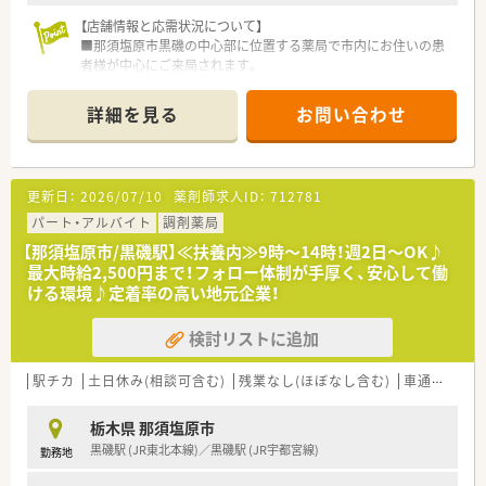
【職場環境と雰囲気】
■薬剤師と事務が協力し合う体制が整っており、コミュニケーシ
【店舗情報と応需状況について】
ョンが活発で明るい職場です。
■那須塩原市黒磯の中心部に位置する薬局で市内にお住いの患
■店舗内は整理整頓が徹底されており、ゆとりを持って調剤業務
者様が中心にご来局されます。
に専念できる環境があります。
■耳鼻科、整形外科の処方を中心の1日約150枚の処方箋を応需
■社長自ら現場をサポートすることもあり、経営陣との距離が近
しております。薬剤師5名、事務3名体制で業務を行っておりま
詳細を見る
お問い合わせ
く相談しやすい風土です。
す。
■日曜も営業しており地域の皆様のニーズへ広く対応できるよ
うに運営しております。
更新日：
2026/07/10
薬剤師求人ID：
712781
【法人特徴について】
■1997年設立の栃木県那須塩原市にに4店舗展開している薬局
パート・アルバイト
調剤薬局
です。
【那須塩原市/黒磯駅】≪扶養内≫9時～14時！週2日～OK♪
■健康相談から在宅医療まで患者様の要望に対応できる運営体
最大時給2,500円まで！フォロー体制が手厚く、安心して働
制です。
ける環境♪定着率の高い地元企業！
■小規模運営ならではの風通しのよさがあり、産・育休取得者の
復帰率も高く、働きやすい環境がございます。
検討リストに追加
■福利厚生も充実！社員旅行や宿泊施設との提携、お薬代負担
等、社員に優しい環境です。
■未経験・ブランクのある方でも安心のサポート体制有り。お気
駅チカ
土日休み(相談可含む)
残業なし(ほぼなし含む)
車通勤可
高
軽にご相談ください。
■店舗同士が近く応援体制も柔軟に対応しております。急なお
栃木県 那須塩原市
休みや長期休暇時にはお互いに協力し合い店舗運営を行ってお
黒磯駅 (JR東北本線)／黒磯駅 (JR宇都宮線)
勤務地
ります。