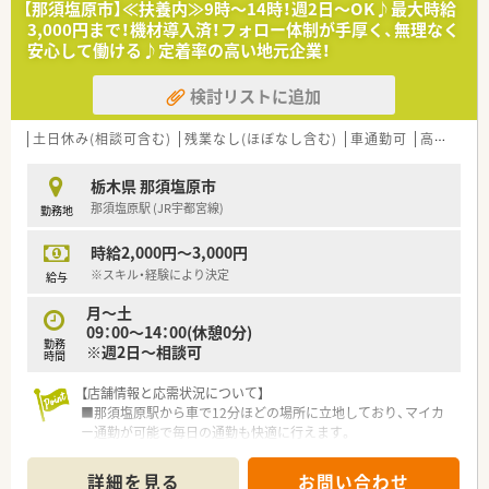
【那須塩原市】≪扶養内≫9時～14時！週2日～OK♪最大時給
■小規模運営ならではの風通しのよさがあり、産・育休取得者の
3,000円まで！機材導入済！フォロー体制が手厚く、無理なく
復帰率も高く、働きやすい環境がございます。
安心して働ける♪定着率の高い地元企業！
■福利厚生も充実！社員旅行や宿泊施設との提携、お薬代負担
等、社員に優しい環境です。
検討リストに追加
■未経験・ブランクのある方でも安心のサポート体制有り。お気
軽にご相談ください。
土日休み(相談可含む)
残業なし(ほぼなし含む)
車通勤可
高時給(2,500円以上)
【職場環境と雰囲気】
■薬剤師の人数が充実しているため一人当たりの業務負担が軽
栃木県 那須塩原市
減され、ヘルプ体制もしっかりと整備されています。
那須塩原駅 (JR宇都宮線)
勤務地
■小規模な法人ならではのスタッフ同士の仲の良さがあり、困っ
たことがあればすぐに相談し合える温かい環境です。
時給2,000円～3,000円
■幅広い年代のスタッフが活躍しており、お互いを尊重し合いな
がらチームワークを大切にして業務に取り組んでいます。
※スキル・経験により決定
給与
月～土
09：00～14：00(休憩0分)
勤務
※週2日～相談可
時間
【店舗情報と応需状況について】
■那須塩原駅から車で12分ほどの場所に立地しており、マイカ
ー通勤が可能で毎日の通勤も快適に行えます。
■脳外科や消化器科などを中心に1日あたり40枚から50枚の処
方箋を応需しており、在宅医療にも対応しています。
詳細を見る
お問い合わせ