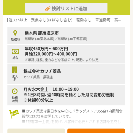
検討リストに追加
週32h以上
残業なし(ほぼなし含む)
転勤なし
車通勤可
高給与(600万円以上)
栃木県 那須塩原市
黒磯駅 (JR東北本線)／黒磯駅 (JR宇都宮線)
勤務地
年収450万円～600万円
月給320,000円～400,000円
給与
※年齢、経験、能力などを考慮の上、規定により決定
株式会社カワチ薬品
法人
カワチ薬局 黒磯店
名
月火水木金土 10:00～19:00
※1日8時間、週40時間を軸とした月間変形労働制
勤務
※休憩60分以上
時間
■カワチ薬品は東日本を中心にドラッグストア355店（内調剤併
設型132店）を展開しています。
■「顧客第一主義」を掲げ、お客様に必要とされる店舗を追究し
ており品揃え数も業界随一です。
■薬剤師の募集にあたって、自宅通勤のエリア社員と転居を伴う