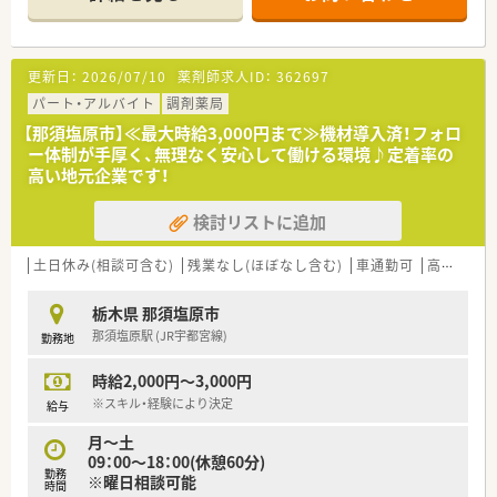
■常勤薬剤師5名とパート11名が在籍しており、事務員も2名い
るため薬剤師業務にしっかりと集中できる環境です。
【企業の特徴】
更新日：
2026/07/10
薬剤師求人ID：
362697
■栃木県内に4店舗展開しています。
■健康相談から在宅医療まで患者様の要望に対応できる運営体
パート・アルバイト
調剤薬局
制です。
【那須塩原市】≪最大時給3,000円まで≫機材導入済！フォロ
■小規模運営ならではの風通しのよさがあり、産・育休取得者の
ー体制が手厚く、無理なく安心して働ける環境♪定着率の
復帰率も高く、働きやすい環境がございます。
高い地元企業です！
■福利厚生も充実！社員旅行や宿泊施設との提携、お薬代負担
等、社員に優しい環境です。
検討リストに追加
■未経験・ブランクのある方でも安心のサポート体制有り。お気
軽にご相談ください。
土日休み(相談可含む)
残業なし(ほぼなし含む)
車通勤可
高時給(2,500円以上)
【職場環境と雰囲気】
■薬剤師の人数が充実しているため一人当たりの業務負担が軽
栃木県 那須塩原市
減され、ヘルプ体制もしっかりと整備されています。
那須塩原駅 (JR宇都宮線)
勤務地
■小規模な法人ならではのスタッフ同士の仲の良さがあり、困っ
たことがあればすぐに相談し合える温かい環境です。
時給2,000円～3,000円
■幅広い年代のスタッフが活躍しており、お互いを尊重し合いな
がらチームワークを大切にして業務に取り組んでいます。
※スキル・経験により決定
給与
月～土
09：00～18：00(休憩60分)
勤務
※曜日相談可能
時間