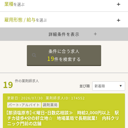
業種
を選ぶ
雇用形態 / 給与
を選ぶ
詳細条件を表示
条件に合う求人
19
件を
検索する
19
件の薬剤師求人
並び順
更新日：
2026/07/30
薬剤師求人ID：
174552
パート・アルバイト
調剤薬局
【那須塩原市】≪曜日・日数応相談≫ 時給2,000円以上 駅
チカ徒歩4分の好立地☆ 地場薬局で長期就業！ 内科クリ
ニック門前の店舗