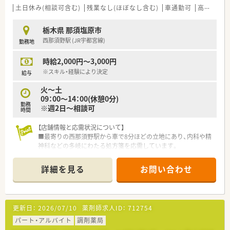
土日休み(相談可含む)
残業なし(ほぼなし含む)
車通勤可
高時給(2,500円以上)
【職場環境と雰囲気】
■薬剤師の人数が充実しているため一人当たりの業務負担が軽
栃木県 那須塩原市
減され、ヘルプ体制もしっかりと整備されています。
西那須野駅 (JR宇都宮線)
勤務地
■小規模な法人ならではのスタッフ同士の仲の良さがあり、困っ
たことがあればすぐに相談し合える温かい環境です。
時給2,000円～3,000円
■幅広い年代のスタッフが活躍しており、お互いを尊重し合いな
がらチームワークを大切にして業務に取り組んでいます。
※スキル・経験により決定
給与
火～土
09：00～14：00(休憩0分)
勤務
※週2日～相談可
時間
【店舗情報と応需状況について】
■最寄りの西那須野駅から車で8分ほどの立地にあり、内科や精
神科などの多岐にわたる処方箋を応需しています。
■1日あたり50枚から60枚の処方箋を常勤薬剤師2名と事務員1
名の体制で対応し、居宅在宅にも注力しています。
詳細を見る
お問い合わせ
■平日は18時まで、土曜日は17時30分までの開局となっており、
無理のないペースで勤務することが可能です。
【企業の特徴】
更新日：
2026/07/10
薬剤師求人ID：
712754
■栃木県内に4店舗展開しています。
■健康相談から在宅医療まで患者様の要望に対応できる運営体
パート・アルバイト
調剤薬局
制です。