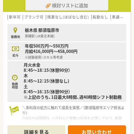
■落ち着いた環境で、ペースを守ってお仕事に取組める環境で
検討リストに追加
す。
■面受けの店舗が多く、科目も単科に偏らずバランスの良い業務
内容です。
新卒可
ブランク可
残業なし(ほぼなし含む)
転勤なし
車通勤可
■スキル維持にもぴったりのドラッグストアです。
栃木県 那須塩原市
黒磯駅 (JR東北本線)
勤務地
年収500万円～550万円
月給416,000円～458,000円
給与
※経験者例・スキル等考慮
月火水金
8：45～18：15（休憩90分）
木
8：45～12：15（休憩なし)
勤務
土
時間
8：45～16：15（休憩90分）
※上記のうち、1日最大8時間、週40時間シフト制勤務
＼多科目の処方に触れて成長を実感／（那須塩原市エリア担当よ
り）
「内科や泌尿器科、小児科など複数の科目を応需しており、着実
にスキルを磨けます。将来的に管理薬剤師を目指したいという
意欲的な方も大歓迎の募集です。」
詳細を見る
お問い合わせ