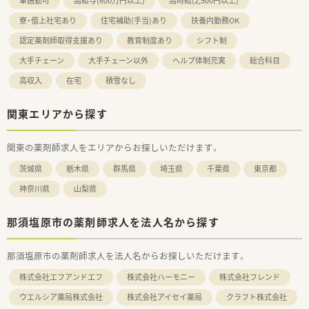
車通勤可
高給与(600万円以上)
高時給(2,500円以上)
寮・借上社宅あり
住宅補助(手当)あり
扶養内勤務OK
認定薬剤師取得支援あり
教育制度あり
シフト制
大手チェーン
大手チェーン以外
ヘルプ体制充実
総合科目
高収入
在宅
積雪なし
関東エリアから探す
関東の薬剤師求人をエリアからお探しいただけます。
茨城県
栃木県
群馬県
埼玉県
千葉県
東京都
神奈川県
山梨県
那須塩原市の薬剤師求人を法人名から探す
那須塩原市の薬剤師求人を法人名からお探しいただけます。
株式会社エフアンドエフ
株式会社ハーモニー
株式会社フレンド
ウエルシア薬局株式会社
株式会社アイセイ薬局
クラフト株式会社