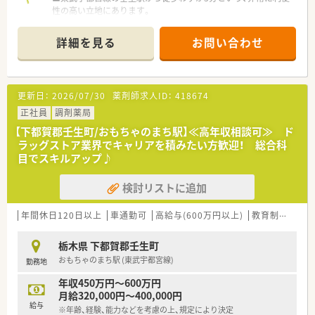
性の高い立地にあります。
■応需科目は主に内科と循環器科で、1日の処方箋枚数は約60枚
程度です。
詳細を見る
お問い合わせ
■薬剤師は常勤3名体制で、医療事務スタッフ2名と共に業務を
遂行しています。
【募集背景と求める人物像について】
更新日：
2026/07/30
薬剤師求人ID：
418674
■今回は、将来の体制強化を見据えた定期採用枠での薬剤師募集
となります。
正社員
調剤薬局
■経験が浅い方でも、スキルアップしたいという「やる気」を重
【下都賀郡壬生町/おもちゃのまち駅】≪高年収相談可≫ ド
視して評価されます。
ラッグストア業界でキャリアを積みたい方歓迎！ 総合科
■失敗を恐れずに新しいことに挑戦したいという意欲的な方を
目でスキルアップ♪
歓迎しています。
検討リストに追加
【求人情報について】
■ご経験やスキルに応じて、年収458万円から600万円まで相談
可能です。
年間休日120日以上
車通勤可
高給与(600万円以上)
教育制度あり
■賞与は年2回（7月・12月）支給され、年1回の昇給もあります。
■住宅手当（上限6万円）や薬剤師手当など、各種手当が非常に充
栃木県 下都賀郡壬生町
実しています。
おもちゃのまち駅 (東武宇都宮線)
勤務地
【勤務実態について】
年収450万円～600万円
■年間休日は125日あり、日祝定休に加えシフトで週休2日制と
月給320,000円～400,000円
なります。
給与
※年齢、経験、能力などを考慮の上、規定により決定
■年末年始（5日間）や夏季休暇（3日間）もしっかり取得できる環