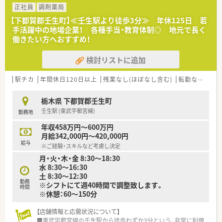
ます。
正社員
調剤薬局
【下都賀郡壬生町】≪壬生駅より徒歩3分≫ 年休125日 若
手活躍中の地場企業！ 各種手当・教育体制◎ 地元で長く
働きたい方へおすすめ！
検討リストに追加
駅チカ
年間休日120日以上
残業なし(ほぼなし含む)
転勤なし
車
栃木県 下都賀郡壬生町
壬生駅 (東武宇都宮線)
勤務地
年収458万円～600万円
月給342,000円～420,000円
給与
※ご経験・スキルなど考慮し決定
月・火・木・金 8:30～18:30
水 8:30～16:30
土 8:30～12:30
勤務
※シフトにて週40時間で調整致します。
時間
※休憩：60～150分
【店舗情報と応需状況について】
■東武宇都宮線の壬生駅から徒歩わずか3分という、非常に利便