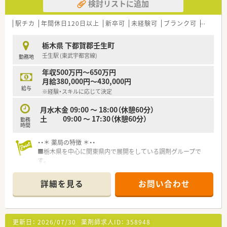
検討リストに追加
駅チカ
年間休日120日以上
新卒可
未経験可
ブランク可
残業なし
栃木県 下都賀郡壬生町
壬生駅 (東武宇都宮線)
勤務地
年収500万円～650万円
月給380,000円～430,000円
給与
※経験・スキルに応じて決定
月水木金 09:00 ～ 18:00（休憩60分）
土 09:00 ～ 17:30（休憩60分）
勤務
時間
・・＊ 薬局の特徴 ＊・・
■栃木県を中心に関東県内で展開をしている調剤グループで
す。
■今後も店舗拡大計画があり、企業規模を拡大している企業で
す。
詳細を見る
お問い合わせ
■新卒・中途入社が多数あり入社後の研修制度も充実しており働
きやすい企業です。
■地域のかかりつけ薬局としての役割を全うされています。
■薬局内にカフェスペースを設置されたり、ドライブスルー調剤
更新日：
2026/07/30
薬剤師求人ID：
358948
の設置等、患者様がお薬を受け取りやすいように工夫をされてい