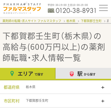
平日9：30-19：00 土日10：00-19：00
薬剤師の転職・求人サイト ファルマスタッフ
栃木県
下都賀郡壬生町
高
下都賀郡壬生町（栃木県）の
高給与(600万円以上)
の薬剤
師転職・求人情報一覧
エリア
駅
で探す
から探す
都道府県
栃木県
市区町村
下都賀郡壬生町