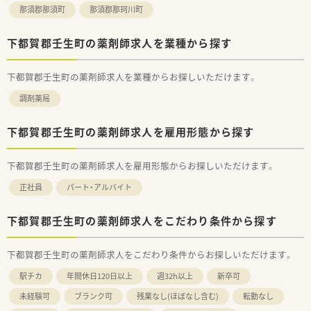
療機関と信頼関係を築きやすい体制があるのも認定薬局が増え
那須郡那須町
那須郡那珂川町
ている理由の1つです。
★安心して働ける環境と福利厚生制度
下都賀郡壬生町の薬剤師求人を業種から探す
年間休日が「126日相当時間」と業界トップクラスのさくら薬局
では産休・育休の希望取得率も100％！長く働き続けるための環
境づくりを考え、ライフステージに応じた福利厚生をご用意して
下都賀郡壬生町の薬剤師求人を業種からお探しいただけます。
います。
調剤薬局
また、患者さまへの想いをカタチにする「リトルチャレンジ制
度」では「現場主義」を念頭に、
地域・店舗ごとに異なる患者さまのニーズやスタッフの思いを実
下都賀郡壬生町の薬剤師求人を雇用形態から探す
現する取り組みも行っています。
入社後もひとりひとりの薬剤師像に近しい多彩なキャリアステ
ップをご用意しております。
下都賀郡壬生町の薬剤師求人を雇用形態からお探しいただけます。
こうした働きやすい環境づくりに力を入れている『さくら薬局グ
正社員
パート・アルバイト
ループ』でご活躍されてみませんか？
下都賀郡壬生町の薬剤師求人をこだわり条件から探す
下都賀郡壬生町の薬剤師求人をこだわり条件からお探しいただけます。
駅チカ
年間休日120日以上
週32h以上
新卒可
未経験可
ブランク可
残業なし(ほぼなし含む)
転勤なし