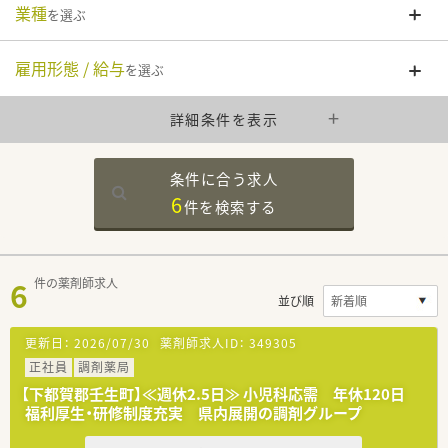
業種
を選ぶ
雇用形態 / 給与
を選ぶ
詳細条件を表示
条件に合う求人
6
件を
検索する
6
件の薬剤師求人
並び順
更新日：
2026/07/30
薬剤師求人ID：
349305
正社員
調剤薬局
【下都賀郡壬生町】≪週休2.5日≫ 小児科応需 年休120日
福利厚生・研修制度充実 県内展開の調剤グループ