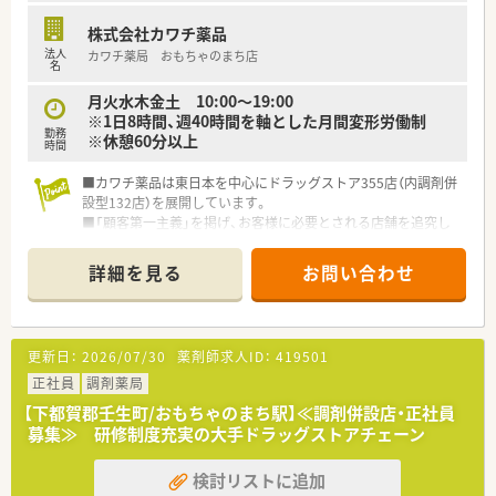
境です。
株式会社カワチ薬品
■残業はほとんどなく、発生した場合も1分単位で残業手当が支
法人
カワチ薬局 おもちゃのまち店
給されます。
名
月火水木金土 10:00～19:00
※1日8時間、週40時間を軸とした月間変形労働制
勤務
※休憩60分以上
時間
■カワチ薬品は東日本を中心にドラッグストア355店（内調剤併
設型132店）を展開しています。
■「顧客第一主義」を掲げ、お客様に必要とされる店舗を追究し
ており品揃え数も業界随一です。
■薬剤師の募集にあたって、自宅通勤のエリア社員と転居を伴う
詳細を見る
お問い合わせ
異動があるナショナル社員の2コースに分かれています。
■勤務薬剤師だけでなく、薬局長や管理職、幹部候補としてのキ
ャリアビジョンも描ける環境です。
■調剤併設店舗でのご勤務の場合、薬剤師は調剤投薬業務が中心
更新日：
2026/07/30
薬剤師求人ID：
419501
となります。
■「地域の人々の健康を支えたい」という思いを大事にされてい
正社員
調剤薬局
る方、ぜひご応募ください。
【下都賀郡壬生町/おもちゃのまち駅】≪調剤併設店・正社員
募集≫ 研修制度充実の大手ドラッグストアチェーン
検討リストに追加