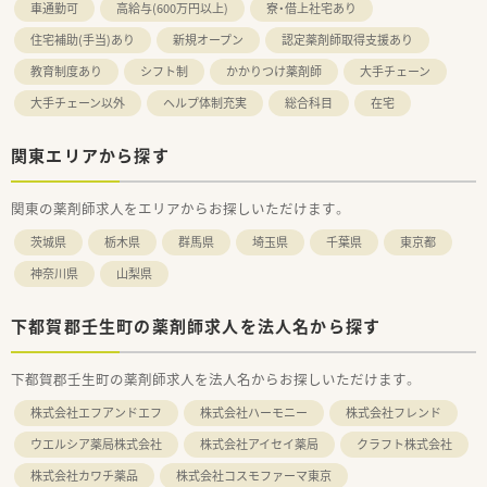
車通勤可
高給与(600万円以上)
寮・借上社宅あり
住宅補助(手当)あり
新規オープン
認定薬剤師取得支援あり
教育制度あり
シフト制
かかりつけ薬剤師
大手チェーン
大手チェーン以外
ヘルプ体制充実
総合科目
在宅
関東エリアから探す
関東の薬剤師求人をエリアからお探しいただけます。
茨城県
栃木県
群馬県
埼玉県
千葉県
東京都
神奈川県
山梨県
下都賀郡壬生町の薬剤師求人を法人名から探す
下都賀郡壬生町の薬剤師求人を法人名からお探しいただけます。
株式会社エフアンドエフ
株式会社ハーモニー
株式会社フレンド
ウエルシア薬局株式会社
株式会社アイセイ薬局
クラフト株式会社
株式会社カワチ薬品
株式会社コスモファーマ東京