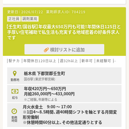
ャリアビジョンも描ける環境です。
■調剤併設店舗でのご勤務の場合、薬剤師は調剤投薬業務が中心
更新日：
2026/07/22
薬剤師求人ID：
704219
となります。
■「地域の人々の健康を支えたい」という思いを大事にされてい
正社員
調剤薬局
る方、ぜひご応募ください。
【壬生町/国谷駅】年収最大650万円も可能！年間休日125日と
手厚い住宅補助で私生活も充実する地域密着の好条件求人
です
検討リストに追加
駅チカ
年間休日120日以上
週32h以上
新卒可
未経験可
ブラン
栃木県 下都賀郡壬生町
国谷駅 (東武宇都宮線)
勤務地
年収420万円～650万円
月給260,000円～433,000円
給与
※ご経験、年齢等による
月火水金土 9:00 ～ 17:00
※1日4～8.5時間、週40時間シフトを軸とする月間変
形労働制
勤務
時間
※休憩時間60分以上、その他法定通りとする