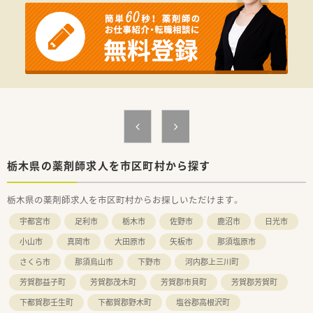
処方箋受付から一連の調剤業務を連動させ、業務効率化を図るほ
か、
調剤過誤防止機能を高め、患者様と働くスタッフを守っていま
す。
システム改修が必要な制度変更があった場合も、迅速に対応でき
る強みを生かしていきます。
★刷新された新規採用者研修
中途入社ならではの悩みを解消し、さくら薬局グループのビジョ
ンや社内規定などをご案内。
同期入社の方との繋がりを踏まえ、『さくら薬局の薬剤師』とし
て、安心してキャリアをスタートいただくための研修です。
店舗OJT・フォローアップや通常の社内研修と絡めて中途入社専
栃木県の薬剤師求人を市区町村から探す
門の体系的な研修をご用意。
安心して飛び込める体制が整備されています。
栃木県の薬剤師求人を市区町村からお探しいただけます。
★業界トップクラスの認定薬局数と盤石化を図る組織体制
宇都宮市
足利市
栃木市
佐野市
鹿沼市
日光市
全店舗で地域連携薬局を目指している地域に根差した調剤薬局
です。
小山市
真岡市
大田原市
矢板市
那須塩原市
がん診療連携拠点病院等との密な連携を行いつつ、より高度な薬
さくら市
那須烏山市
下野市
河内郡上三川町
学管理や、
高い専門性が求められる特殊な調剤に対応できる専門医療機関
芳賀郡益子町
芳賀郡茂木町
芳賀郡市貝町
芳賀郡芳賀町
連携薬局も取得しています。
本社から業界動向などの情報が常に発信されており、患者様や医
下都賀郡壬生町
下都賀郡野木町
塩谷郡高根沢町