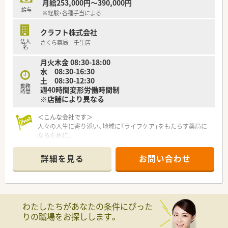
月給253,000円～390,000円
ができます。
給与
※経験・各種手当による
■スズケングループの強みを活かした先進的な物流システムや
ＩＴ技術の導入により、対人業務の質を向上させるための効率化
クラフト株式会社
を推進しています。
法人
さくら薬局 壬生店
■産前産後休暇や育児休暇の取得率は100％を維持しており、仕
名
事と子育てを両立させるための支援体制を全社を挙げて構築し
月火木金 08:30-18:00
ています。
水 08:30-16:30
土 08:30-12:30
【こんな方が活躍中】
勤務
週40時間変形労働時間制
■患者様の心に寄り添うコミュニケーションを大切にしている
時間
※店舗により異なる
薬剤師が、地域の「かかりつけ」として多くの信頼を集めて活躍
しています。
■若手から50代後半のベテランまで幅広い年代のスタッフが在
＜こんな会社です＞
籍しており、互いの経験を尊重し合いながらチームワークを発揮
人々の人生に寄り添い、地域に「ライフケア」をもたらす薬局に
しています。
なるために。
■育児短時間勤務制度を利用しながら働く子育て世代の薬剤師
さくら薬局グループでは様々な取り組みとともに、患者さまひと
も多く、限られた時間の中で効率的に業務を遂行する姿が見受け
りひとりの人生に寄り添い、質の高い医療サービスを届ける薬剤
詳細を見る
お問い合わせ
られます。
師を求め育てています。
＜特徴・ポイントのご紹介＞
★薬剤師を守る独自システム
業務をサポートするために様々なシステムを独自開発していま
わたしたちがあなたの条件にぴった
す。
りの職場をお探しします。
その一つが約20年前から導入され、進化を続けている調剤シス
テム「SPITS」。