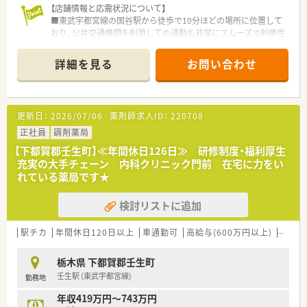
【店舗情報と応需状況について】
■東武宇都宮線の国谷駅から徒歩で10分ほどの場所に位置して
おり、公共交通機関を利用しての通勤も非常にスムーズで利便性
が高いです。
■主な応需科目は内科と小児科となっており、1日平均30枚から
詳細を見る
お問い合わせ
40枚ほどの処方箋を受け付けている地域密着型の調剤薬局で
す。
■薬剤師は1名から2名の体制で運営されており、経験豊富なス
タッフが患者様一人ひとりに寄り添った丁寧な服薬指導を日々
更新日：
2026/07/06
薬剤師求人ID：
220708
実践しています。
正社員
調剤薬局
【勤務実態について】
【下都賀郡壬生町】≪年間休日126日≫ 研修制度・福利厚生
■月平均の残業時間は約7時間程度と非常に少なく、業務終了後
充実の大手チェーン 内科クリニック門前 在宅に力をい
のプライベートな時間や家族との時間を大切にしながら長く働
れている薬局です★
き続けられます。
■残業代は1分単位で計算して全額支給される仕組みとなってお
検討リストに追加
り、サービス残業が発生しない納得感のある労働環境が整備され
ています。
■有給休暇は入社時に3日間、半年後に7日間付与されるほか、最
駅チカ
年間休日120日以上
車通勤可
高給与(600万円以上)
認定薬
大40日まで積み立てることが可能で、休暇を取得しやすい社風
があります。
栃木県 下都賀郡壬生町
壬生駅 (東武宇都宮線)
勤務地
【こんな取り組みをしています】
■業界で初めて「MI研修」と呼ばれる動機付け面接法を導入して
年収419万円～743万円
おり、患者様の行動変容を促すための高度な対話技術を学ぶこと