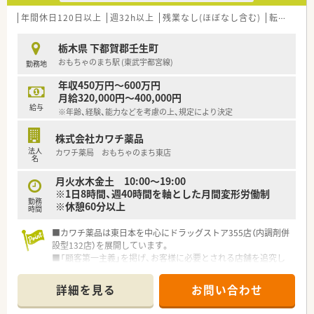
年間休日120日以上
週32h以上
残業なし(ほぼなし含む)
転勤なし
栃木県 下都賀郡壬生町
おもちゃのまち駅 (東武宇都宮線)
勤務地
年収450万円～600万円
月給320,000円～400,000円
給与
※年齢、経験、能力などを考慮の上、規定により決定
株式会社カワチ薬品
法人
カワチ薬局 おもちゃのまち東店
名
月火水木金土 10:00～19:00
※1日8時間、週40時間を軸とした月間変形労働制
勤務
※休憩60分以上
時間
■カワチ薬品は東日本を中心にドラッグストア355店（内調剤併
設型132店）を展開しています。
■「顧客第一主義」を掲げ、お客様に必要とされる店舗を追究し
ており品揃え数も業界随一です。
■薬剤師の募集にあたって、自宅通勤のエリア社員と転居を伴う
詳細を見る
お問い合わせ
異動があるナショナル社員の2コースに分かれています。
■勤務薬剤師だけでなく、薬局長や管理職、幹部候補としてのキ