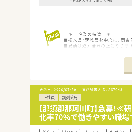
※経験・スキルに応じて決定
・・＊ 企業の特徴 ＊・・
■栃木県・茨城県を中心に、関東
■異動は双方合意の上になりま
■イタリアンレストラン・エステ
社割適用あり♪
■多角的に事業展開することで
■産休育休制度の取得実績あり
■薬剤師さんはレセプト業務は
■全店舗に駐車場あり、車通勤可
■キャリアごとにきめ細やかな
更新日：
2026/07/30
薬剤師求人ID：
367943
■キャリアアップを目指す方には
正社員
調剤薬局
【那須郡那珂川町】急募！≪研
化率70％で働きやすい職場
新卒可
未経験可
ブランク可
転勤なし