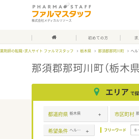
株式会社メディカルリソース
初めての方
求
薬剤師の転職・求人サイト ファルマスタッフ
栃木県
那須郡那珂川町
ヘル
那須郡那珂川町（栃木
エリア
で探
都道府県
市区町村
栃木県
希望条件
ヘルプ体制充実
フリーワード