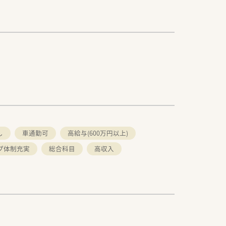
し
車通勤可
高給与(600万円以上)
プ体制充実
総合科目
高収入