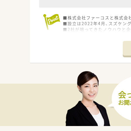
■株式会社ファーコスと株式会
■設立は2022年4月、スズケ
■2社が培ってきたノウハウと
■コーポレートメッセージは「あ
■正社員には全国・広域・都道府
■全国・広域・都道府県限定コー
■住居は法人契約なので初期費
■産育休からの復帰率は95%以
■年間休日は120日以上で様々
■最新機器の導入やメディカル
■マネジメント型と専門性追求
■家族やプライベートを大事に