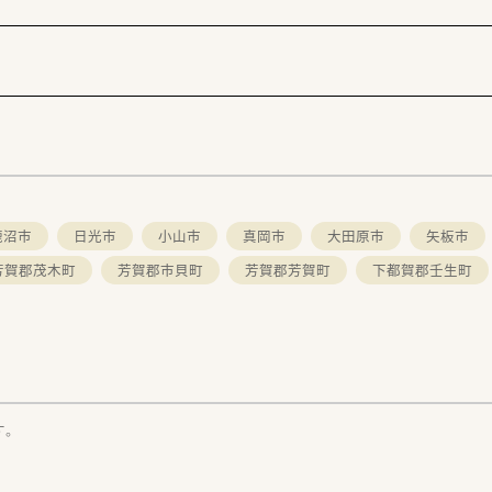
鹿沼市
日光市
小山市
真岡市
大田原市
矢板市
芳賀郡茂木町
芳賀郡市貝町
芳賀郡芳賀町
下都賀郡壬生町
す。