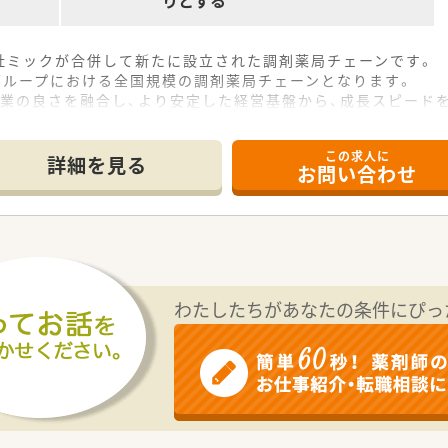
社ミックが合併して新たに設立された調剤薬局チェーンです。
ングループにおける全国規模の調剤薬局チェーンとなります。
企業の良さを融合し、より安定した経営基盤から、成長スピード
なたに今、わたしができること」。
県限定・自宅通勤の4コースを用意。
この求人に
スの方には充実の住宅補助制度が適用されます。
詳細を見る
お問い合わせ
用時の自己負担はほとんどありません。
上！時短勤務はお子様が小学3年生終了時まで。
な休暇制度の用意あり。
リスクコントローラー制度を導入し、調剤過誤防止に向けた取り
型のキャリアパスが目指せる環境です。
しながら働きたい方、キャリアを磨きたい方皆様にお勧めです。
わたしたちがあなたの条件にぴっ