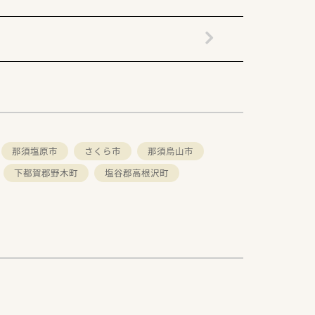
那須塩原市
さくら市
那須烏山市
下都賀郡野木町
塩谷郡高根沢町