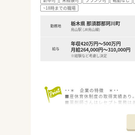
~18時までの職場
栃木県 那須郡那珂川町
勤務地
烏山駅 (JR烏山線)
年収420万円～500万円
月給264,000円～310,000円
給与
※経験など考慮し決定
・・＊ 企業の特徴 ＊・・
■産休育休制度の取得実績あり
■薬剤師さんはレセプト業務は
■全店舗に駐車場あり、車通勤可
■キャリアアップを目指す方には