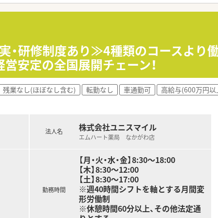
充実・研修制度あり≫4種類のコースより
 経営安定の全国展開チェーン！
残業なし(ほぼなし含む)
転勤なし
車通勤可
高給与(600万円以
株式会社ユニスマイル
法人名
エムハート薬局 なかがわ店
【月・火・水・金】8:30～18:00
【木】8:30～12:00
【土】8:30～17:00
※週40時間シフトを軸とする月間変
勤務時間
形労働制
※休憩時間60分以上、その他法定通
りとする