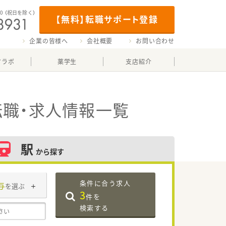
00
（祝日を除く）
【無料】転職サポート登録
企業の皆様へ
会社概要
お問い合わせ
マラボ
薬学生
支店紹介
職・求人情報一覧
駅
から探す
条件に合う求人
与
を選ぶ
3
件を
検索する