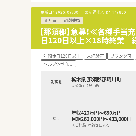
更新日：
2026/07/30
薬剤師求人ID：
477830
正社員
調剤薬局
【那須郡】急募！≪各種手当
日120日以上×18時終業
年間休日120日以上
未経験可
ブランク可
ヘルプ体制充実
栃木県 那須郡那珂川町
勤務地
大金駅 (JR烏山線)
年収420万円～650万円
月給260,000円～433,000円
給与
※ご経験、年齢等による