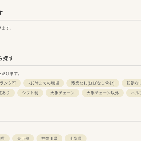
す
けます。
ら探す
ただけます。
ランク可
~18時までの職場
残業なし(ほぼなし含む)
転勤な
度あり
シフト制
大手チェーン
大手チェーン以外
ヘル
葉県
東京都
神奈川県
山梨県