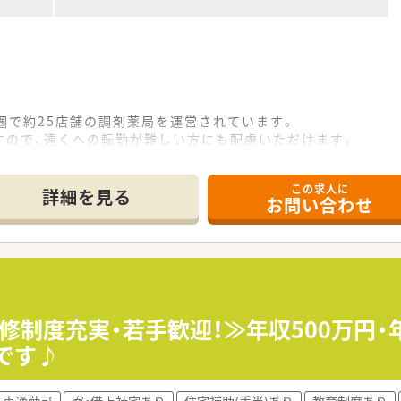
圏で約25店舗の調剤薬局を運営されています。
すので、遠くへの転勤が難しい方にも配慮いただけます。
サロンの店舗運営、商業ビル・マンションなどの賃貸事業も行っ
この求人に
、より安定した経営をされています。
詳細を見る
お問い合わせ
。時短勤務もご相談可能です！
ありません。
能です。
研修制度あり。それぞれの経験・スキル状況に合わせて着実にス
、管理薬剤師、エリアマネージャー、係長、課長職など、多彩な
修制度充実・若手歓迎！≫年収500万円・
です♪
車通勤可
寮・借上社宅あり
住宅補助(手当)あり
教育制度あり