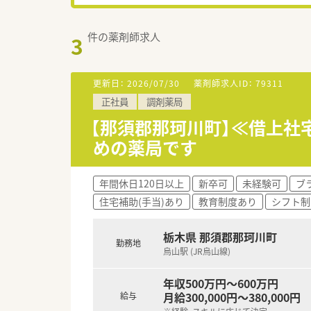
件の薬剤師求人
3
更新日：
2026/07/30
薬剤師求人ID：
79311
正社員
調剤薬局
【那須郡那珂川町】≪借上社
めの薬局です
年間休日120日以上
新卒可
未経験可
ブ
住宅補助(手当)あり
教育制度あり
シフト制
栃木県 那須郡那珂川町
勤務地
烏山駅 (JR烏山線)
年収500万円～600万円
月給300,000円～380,000円
給与