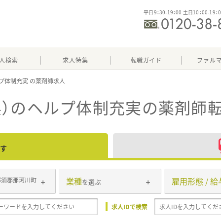
平日9：30-19：00 土日10：00-19：
人検索
求人特集
転職ガイド
ファル
プ体制充実
県）のヘルプ体制充実
の薬剤師転
す
業種
雇用形態 / 給
那須郡那珂川町
を選ぶ
求人IDで検索