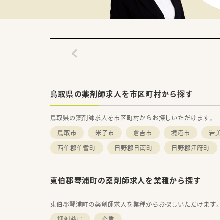
■事務経験がある方は即戦力と
■動物用医薬品という特殊な製
【会社特徴】
■2010年にグループ内の3社
■お得意様志向の営業活動を軸
■大手グループならではの充実
鳥取県の薬剤師求人を市区町村から探す
鳥取県の薬剤師求人を市区町村からお探しいただけます。
鳥取市
米子市
倉吉市
境港市
岩
西伯郡伯耆町
日野郡日南町
日野郡江府町
東伯郡琴浦町の薬剤師求人を業種から探す
東伯郡琴浦町の薬剤師求人を業種からお探しいただけます
調剤薬局
企業