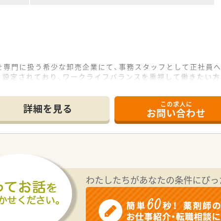
を専門に扱う希少な卸売企業にて、事務スタッフとして正社員
く設定されており、ワークライフバランスを重視して働きたい
が10日付与されるため、急な用事や体調不良の際にも安心して
この求人に
て】
詳細を見る
お問い合わせ
募集となっており、組織の安定性を維持するために新たな事務メ
験の方でも応募が可能ですが、基本的なパソコン操作ができる
や書類管理など業務の幅が広いため、自ら進んで柔軟に動ける誠
じめ、伝票の承認作業や在庫管理など、デスクワークを中心とし
強会実施のサポートや、現場スタッフへの指導業務など多岐にわ
わたしたちがあなたの条件にぴっ
た専門的な文書作成も含まれますが、丁寧なフォロー体制があ
するため、エクセルやワード、メール操作がスムーズに行えるス