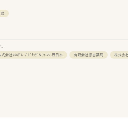
口県
す。
式会社ﾂﾙﾊｸﾞﾙｰﾌﾟﾄﾞﾗｯｸﾞ＆ﾌｧ-ﾏｼｰ西日本
有限会社徳吉薬局
株式会