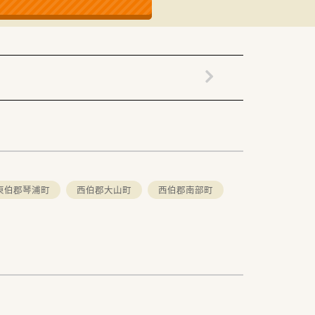
識を習得できる環境です。
きるコミュニケーション力が必要です。
のさらなる発展を目指しています。
ている安定した法人組織です。
っている点が大きな強みです。
東伯郡琴浦町
西伯郡大山町
西伯郡南部町