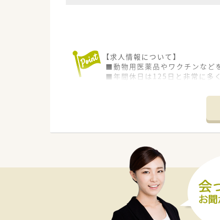
【求人情報について】
■動物用医薬品やワクチンなど
■年間休日は125日と非常に多
■入社したその日から有給休暇
【募集背景と求める人物像につい
■今回は欠員補充を目的とした
■企業での勤務経験がない未経
■お薬に関する問い合わせ対応
【想定される業務内容】
■各種免許や許可証の管理をは
■営業担当者であるMSへの勉
■譲渡書や譲受書の管理といっ
【必要スキル・歓迎スキル】
■日々の業務でパソコンを使用