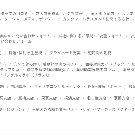
スタッフの口コミ
求人詳細検索
会社情報
全国拠点案内
よくあ
ソーシャルメディアポリシー
カスタマーハラスメントに関する方針
就業中のお問い合わせフォーム
当社に関するご意見・ご要望フォーム
求
問い合わせフォーム
向
待遇・福利厚生重視
プライベート充実
短時間の勤務
き方
○×で読み解く！職務経歴書の書き方
面接対策ガイドブック
タッフDI室
疑問を解決！薬剤師QUIZ
薬剤師業界動向コラム
薬局探
『ファルマラボ+（プラス）』
体制
福利厚生
キャリアコンサルティング
医療・健康サポート
教
宮支店
船橋支店
東京支店
横浜支店
名古屋支店
京都支店
タービジョン」
産業医の依頼と業務サポートサイト『ワーカーズドクターズ
ス