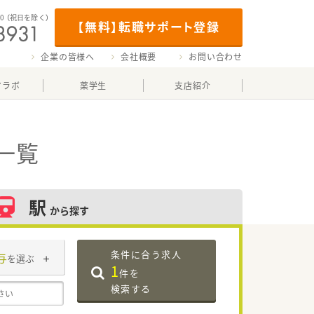
00
（祝日を除く）
【無料】転職サポート登録
企業の皆様へ
会社概要
お問い合わせ
マラボ
薬学生
支店紹介
一覧
駅
から探す
条件に合う求人
与
を選ぶ
1
件を
検索する