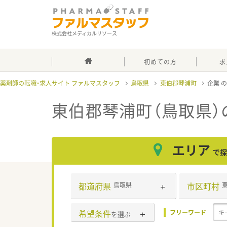
株式会社メディカルリソース
初めての方
求
薬剤師の転職・求人サイト ファルマスタッフ
鳥取県
東伯郡琴浦町
企業
東伯郡琴浦町（鳥取県）
エリア
で探
都道府県
市区町村
鳥取県
希望条件
フリーワード
を選ぶ