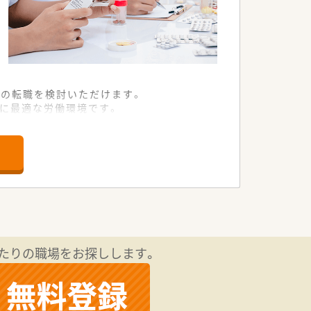
への転職を検討いただけます。
方に最適な労働環境です。
業務に取り組むことが可能です。
ンバーを必要としています。
方を優先して採用いたします。
実な方を求めています。
た事務全般を担当します。
たる役割を担っていただきます。
たりの職場をお探しします。
るため安心して着手できます。
キルを歓迎いたします。