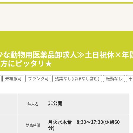
少な動物用医薬品卸求人≫土日祝休×年間
の方にピッタリ★
未経験可
ブランク可
残業なし(ほぼなし含む)
転勤なし
車
非公開
法人名
月火水木金 8:30～17:30(休憩60
勤務時間
分)