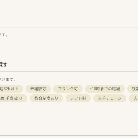
ます。
探す
だけます。
週32h以上
未経験可
ブランク可
~18時までの職場
残
助(手当)あり
教育制度あり
シフト制
大手チェーン
大