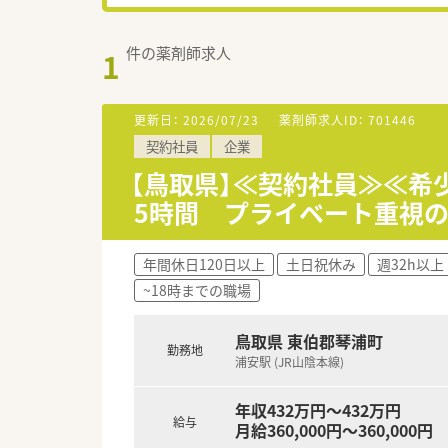
件の薬剤師求人
1
更新日：
2026/07/23
薬剤師求人ID：
701446
契約社員
企業
【鳥取県】≪契約社員≫≪希
5時間 プライベート重視
年間休日120日以上
土日祝休み
週32h以上
~18時までの職場
鳥取県 東伯郡琴浦町
勤務地
浦安駅 (JR山陰本線)
年収432万円～432万円
給与
月給360,000円～360,000円