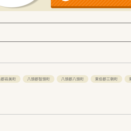
して期待されますが、未経験の方でも学ぶ意欲があれば一から知
品を扱うため、正確な事務処理能力と、関係部門と円滑に連携で
が経営統合して誕生した企業であり、国内の動物用医薬品卸業界
に、変化する経済情勢や産業構造の中でも確固たる地位を築い
した福利厚生や共済会制度があり、従業員の持株会制度なども整
美郡岩美町
八頭郡智頭町
八頭郡八頭町
東伯郡三朝町
。