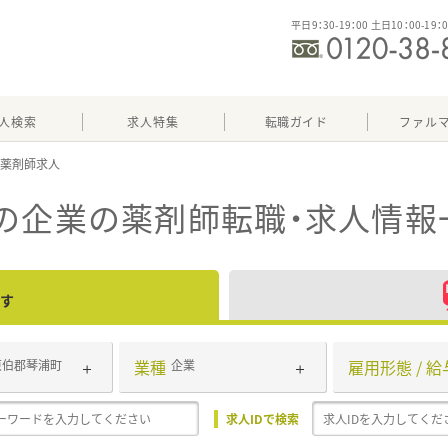
平日9：30-19：00 土日10：00-19：
人検索
求人特集
転職ガイド
ファル
の企業
の薬剤師転職・求人情報
す
業種
雇用形態 / 給
東伯郡琴浦町
企業
求人IDで検索