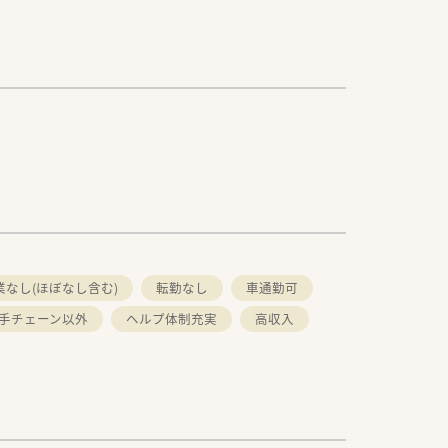
業なし(ほぼなし含む)
転勤なし
車通勤可
手チェーン以外
ヘルプ体制充実
高収入