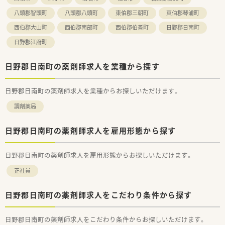
約3週間（スズケングループ入社時合同教育、ビジネスマナー研
修、
八頭郡智頭町
八頭郡八頭町
東伯郡三朝町
東伯郡琴浦町
介護・高齢者体験研修・AED講習、その他導入研修）
西伯郡大山町
西伯郡南部町
西伯郡伯耆町
日野郡日南町
局内研修(OJT/100症例処方解析スキル確認チェックシート活
用等)
日野郡江府町
職種別研修（薬剤師生涯研修）、階層別研修・項目別研修（選抜
制）
その他学会発表、グループ会社合同研修、研修旅行
日野郡日南町の薬剤師求人を業種から探す
＜法人特徴＞
日野郡日南町の薬剤師求人を業種からお探しいただけます。
■東証プライム上場スズケングループの地場大手チェーン薬局
です。
調剤薬局
■1982年の創業以来、人々が笑顔になれる薬局を
目指して地域の医療貢献に取り組み、
中国エリアに116店舗の薬局を展開する法人です。
日野郡日南町の薬剤師求人を雇用形態から探す
■全ての患者様が同等かつ上質な医療を受けることができるよ
う、
日野郡日南町の薬剤師求人を雇用形態からお探しいただけます。
笑顔をキーワードに患者様の為に何ができるかを常に考え、
日々の業務を行います。
正社員
■しっかりと基盤を固め、まずは保険薬局として
患者さんに寄り添って服薬指導を行う
「かかりつけ薬局」になること。その上で健康に関する
日野郡日南町の薬剤師求人をこだわり条件から探す
相談窓口として地域の皆様の主体的な健康の維持・増進を
積極的に支援する「健康サポート薬局」を目指し、
さらに病院や介護施設などと連携を強化することで
日野郡日南町の薬剤師求人をこだわり条件からお探しいただけます。