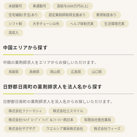
地域包括ケアにつながっていく事に重きを置いています。
未経験可
車通勤可
高給与(600万円以上)
■調剤事業にとどまらず、セルフメディケーションの
推進・健康拠点として情報の発信や
住宅補助(手当)あり
認定薬剤師取得支援あり
教育制度あり
健康イベント開催などの取り組みを行っています。
■無菌調剤対応薬局の設置や関連会社の
シフト制
大手チェーン以外
ヘルプ体制充実
生活環境充実
介護サービス事業を展開するサンキ・ウエルビィ（株）との連
高収入
携、
そして中国地方最大級の店舗網を生かし、
地域の皆さまが安心して暮らせる街づくりを支援します。
中国エリアから探す
＜こんな方にもオススメ＞
■福利厚生も充実した法人で勤務したい方
中国の薬剤師求人をエリアからお探しいただけます。
■患者様の目線に立った対応をしたい方
鳥取県
島根県
岡山県
広島県
山口県
などなど・・・
気になる方はお気軽にお問い合わせください！
日野郡日南町の薬剤師求人を法人名から探す
日野郡日南町の薬剤師求人を法人名からお探しいただけます。
株式会社ファーマシィ
株式会社エスマイル
株式会社ﾂﾙﾊｸﾞﾙｰﾌﾟﾄﾞﾗｯｸﾞ＆ﾌｧ-ﾏｼｰ西日本
有限会社徳吉薬局
株式会社ザグザグ
ウエルシア薬局株式会社
株式会社ウィーズ