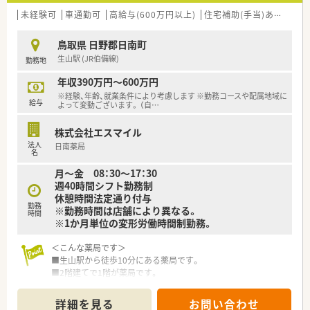
未経験可
車通勤可
高給与(600万円以上)
住宅補助(手当)あり
認定
鳥取県 日野郡日南町
生山駅 (JR伯備線)
勤務地
年収390万円～600万円
※経験、年齢、就業条件により考慮します ※勤務コースや配属地域に
給与
よって変動ございます。 （自
…
株式会社エスマイル
法人
日南薬局
名
月～金 08：30～17：30
週40時間シフト勤務制
休憩時間法定通り付与
勤務
※勤務時間は店舗により異なる。
時間
※1か月単位の変形労働時間制勤務。
＜こんな薬局です＞
■生山駅から徒歩10分にある薬局です。
■2階建てで1階が薬局です。
グレーのシンプルな外観です。
■出入口は自動ドアで、段差もないため、
詳細を見る
お問い合わせ