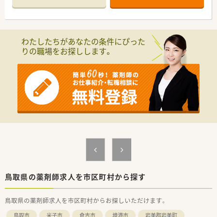
幅広い層の患者様が安心してご利用頂けます。
■投薬口は仕切られている為、
患者様のプライバシーもしっかり守っています。
椅子も用意しているので、落ち着いた状態で
お薬の説明をする事が可能です。
わたしたちがあなたの条件にぴった
■待合室スペースにはグリーンのソファーがございます。
りの職場をお探しします。
明るく、温かみのある店内です。
■漢方薬も取り扱いがございます。
分包機（円盤）も導入済みです。
＜業務内容＞
■内科、外科、小児科、眼科、皮膚科、耳鼻科、整形外科、
糖尿病外来、整形外科、リハビリテーション科と
幅広い処方箋を応需しています。
■処方箋枚数は60～70枚/日です。
薬剤師は3名体制です。
＜研修制度＞
■教育研修制度が充実しています。
配属先の店舗では、指導・育成経験が豊富な
店舗スタッフによるOJT研修を行っています。
鳥取県の薬剤師求人を市区町村から探す
集合研修や個々の研修、社外研修、マネジメント研修など、
成長できる教育体制を整えています。
鳥取県の薬剤師求人を市区町村からお探しいただけます。
（研修例）
新入社員研修入社時集合研修
鳥取市
米子市
倉吉市
境港市
岩美郡岩美町