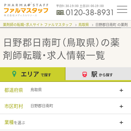
平日9：30-19：00 土日10：00-19：00
薬剤師の転職・求人サイト ファルマスタッフ
鳥取県
日野郡日南町
日野郡日南町（鳥取県）
の薬
剤師転職・求人情報一覧
エリア
駅
で探す
から探す
都道府県
鳥取県
市区町村
日野郡日南町
業種
を選ぶ