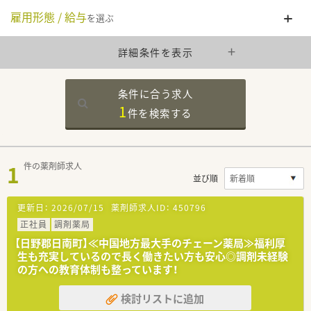
雇用形態 / 給与
を選ぶ
詳細条件を表示
条件に合う求人
1
件を
検索する
1
件の薬剤師求人
並び順
更新日：
2026/07/15
薬剤師求人ID：
450796
正社員
調剤薬局
【日野郡日南町】≪中国地方最大手のチェーン薬局≫福利厚
生も充実しているので長く働きたい方も安心◎調剤未経験
の方への教育体制も整っています！
検討リストに追加