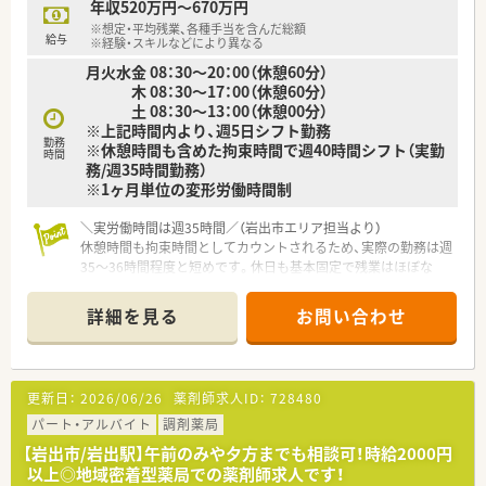
年収520万円～670万円
■ドミナント展開の強みを活かし、近隣店舗で急なお休みや突発
※想定・平均残業、各種手当を含んだ総額
的な状況が発生した際には適切に店舗間で業務をカバーしま
給与
※経験・スキルなどにより異なる
す。
月火水金 08：30～20：00（休憩60分）
木 08：30～17：00（休憩60分）
【職場環境と雰囲気】
土 08：30～13：00（休憩00分）
■店舗には正社員薬剤師3名とパート薬剤師1名が在籍し、常時
※上記時間内より、週5日シフト勤務
2〜3名体制を敷いているため無理のないゆとりある環境で勤務
勤務
※休憩時間も含めた拘束時間で週40時間シフト（実勤
できます。
時間
務/週35時間勤務）
■優秀な医療事務スタッフが正社員3名、パート1名体制で揃っ
※1ヶ月単位の変形労働時間制
ており、薬剤師が目の前の対人業務にしっかり集中できる職場で
す。
＼実労働時間は週35時間／（岩出市エリア担当より）
■従業員同士が日頃から協力し合い、助け合う温かい雰囲気が根
休憩時間も拘束時間としてカウントされるため、実際の勤務は週
付いており、接遇の質の高さから地域でも評判の薬局です。
35〜36時間程度と短めです。休日も基本固定で残業はほぼな
く、自分の時間を最優先にしたい方に最適です。
＊------------------------------------------＊
詳細を見る
お問い合わせ
【店舗情報と応需状況について】
■JR岩出駅から車で5分ほどの場所にある店舗です。
■近隣の医療機関より、脳神経外科をメインに内科や在宅の処方
箋を応需しています。
更新日：
2026/06/26
薬剤師求人ID：
728480
■1日あたり90〜100枚の処方箋を応需し、薬剤師4名、事務5名
体制で業務にあたっています。
パート・アルバイト
調剤薬局
【岩出市/岩出駅】午前のみや夕方までも相談可！時給2000円
【勤務実態について】
以上◎地域密着型薬局での薬剤師求人です！
■週5日勤務シフトであり、残業がほとんど発生しないため、プ