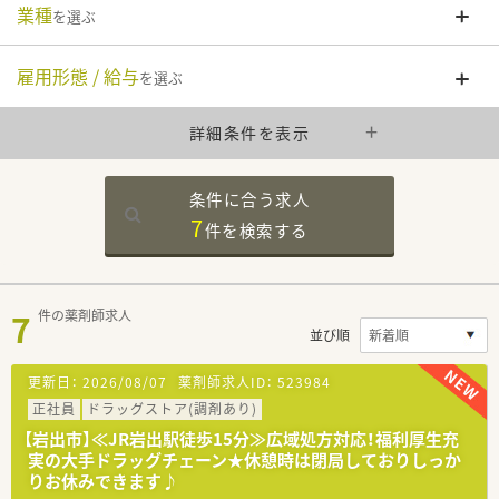
業種
を選ぶ
雇用形態 / 給与
を選ぶ
詳細条件を表示
条件に合う求人
7
件を
検索する
7
件の薬剤師求人
並び順
更新日：
2026/08/07
薬剤師求人ID：
523984
正社員
ドラッグストア(調剤あり)
【岩出市】≪JR岩出駅徒歩15分≫広域処方対応！福利厚生充
実の大手ドラッグチェーン★休憩時は閉局しておりしっか
りお休みできます♪