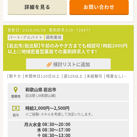
また60代の方でも正社員での雇用が可能になります☆
詳細を見る
お問い合わせ
＊------------------------------------------＊
【店舗情報と応需状況について】
■JR和歌山線の岩出駅から車で5分の場所に位置しており、複数
更新日：
2026/06/26
薬剤師求人ID：
728477
店舗を展開する地域密着型のドミナント企業が運営する調剤薬
局です。
パート・アルバイト
調剤薬局
■門前にあるやよいメディカルクリニックより整形外科や内科、
【岩出市/岩出駅】午前のみや夕方までも相談可！時給2000円
糖尿病内科の処方箋を1日平均50枚ほど応需しています。
以上◎地域密着型薬局での薬剤師求人です！
■外来の調剤業務だけでなく、地域に根差した居宅や施設への在
宅医療にも対応しており、幅広い処方内容に深く触れられる環境
検討リストに追加
です。
【想定される業務内容】
駅チカ
年間休日120日以上
週32h以上
未経験可
残業なし(ほぼなし含む)
■処方箋に基づく整形外科や内科メインの正確な調剤をはじめ、
ダブルチェックによる確実な監査業務や服薬指導を担当しま
和歌山県 岩出市
す。
岩出駅 (JR和歌山線)
勤務地
■外来対応だけでなく、居宅や施設への在宅訪問業務やお薬の配
達、さらにかかりつけ薬剤師業務にいたるまで幅広く携わりま
時給2,000円～2,500円
す。
■ドミナント展開の強みを活かし、近隣店舗で急なお休みや突発
※ご経験・スキルを考慮して決定いたします。
給与
的な状況が発生した際には適切に店舗間で業務をカバーしま
月火水金 08：30～20：00
す。
木 08：30～17：00
土 08：30～13：00
【職場環境と雰囲気】