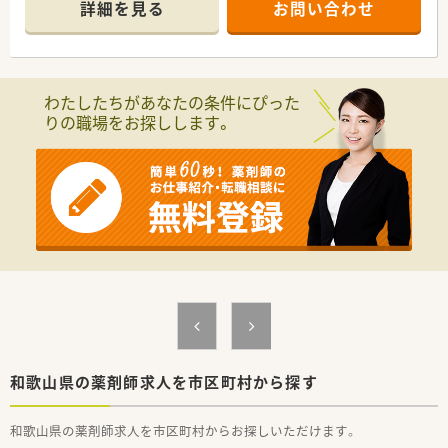
詳細を見る
お問い合わせ
的落ち着いています。
■薬剤師4名在籍。常勤でご勤務頂ける方を募集しています。
■勤務時間帯は1人薬剤師での対応がメインとなります。
■休憩時間は13：30～15：00が基本。
閉局していますのでしっかりお休みをとって頂くことが可能
わたしたちがあなたの条件にぴった
です。
りの職場をお探しします。
■契約社員としての募集となります。
<企業の特徴>
■直近15年で売上高4倍、経常利益も3倍以上と右肩上がりの成
長を続けており、経営面でも安定しています。
■調剤併設のドラッグストア、病院門前やクリニックモール併
設、駅前型や郊外型店舗など様々な店舗のスタイルが安定・成長・
高収益に繋がっています。
■かかりつけ薬剤師・薬局の機能に加えて、OTC薬や健康食品、介
護や食事・栄養摂取に関することまで気軽に相談できる薬局とし
て厚生労働省が定める「健康サポート薬局」についても、認定の
取得に取り組んでいます。
■薬剤師一人あたり1日の処方せん枚数を20～30枚に抑えるこ
とにより、カウンセリングの時間を確保しています
■薬剤師とそれ以外の職種で業務を割り振り、薬剤師の負荷を軽
和歌山県の薬剤師求人を市区町村から探す
減！
薬剤師はレジ業務を軽減、薬剤師業務に集中することで専門性
和歌山県の薬剤師求人を市区町村からお探しいただけます。
を十分に発揮することができます。