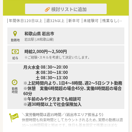
ライベートの時間が確保できます。
検討リストに追加
■薬剤師は常時3名体制で業務を行うため、一人薬剤師になるこ
とはなく安心です。
■近隣店舗との連携も密に取れており、急な状況でも協力し合え
年間休日120日以上
週32h以上
新卒可
未経験可
残業なし(ほぼなし含む)
る環境が整っています。
和歌山県 岩出市
【職場環境と雰囲気】
岩出駅 (JR和歌山線)
勤務地
■「人気の出る薬局」を目指した企業理念に基づき、社員の接客
対応は非常に良好です。
時給2,000円～2,500円
■従業員同士が協力し合い、助け合う温かい雰囲気の中で業務に
取り組めます。
※ご経験・スキルを考慮して決定いたします。
給与
■地域に根差したドミナント展開で、地域医療への貢献を実感で
月火水金 08：30～20：00
きる環境です。
木 08：30～18：00
土 08：30～13：00
※上記時間内より、1日4～8時間、週2～5日シフト勤務
※休憩 実働6時間超の場合45分、実働8時間超の場合
勤務
時間
60分
※午前のみや夕方までも相談可
※週30時間以上で社会保険加入
＼実労働時間は週35時間／（岩出市エリア担当より）
休憩時間も拘束時間としてカウントされるため、実際の勤務は週
35〜36時間程度と短めです。休日も基本固定で残業はほぼな
く、自分の時間を最優先にしたい方に最適です。