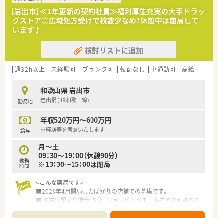
【岩出市】≪1年更新の契約社員≫福利厚生充実の大手ドラッ
グストア◎広域処方受けで枚数少なめ！休憩中は閉局して
います♪
検討リストに追加
週32h以上
未経験可
ブランク可
転勤なし
車通勤可
高給与(600万円以上)
和歌山県 岩出市
岩出駅 (JR和歌山線)
勤務地
年収520万円～600万円
※経験等を考慮いたします
給与
月～土
09：30～19：00（休憩90分）
勤務
※13：30～15：00は閉局
時間
<こんな薬局です>
■2023年4月開局したばかりの店舗での募集です。
■JR岩出駅より徒歩15分。ショッピングモール内での勤務のた
めお帰りの際のお買い物等も便利♪
■広域処方箋の対応を行っています。枚数は1日40枚程度と比較