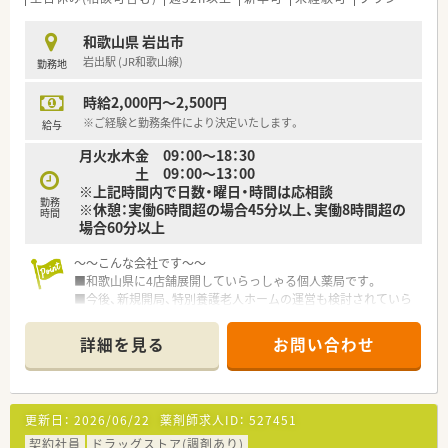
る環境が整っています。
和歌山県 岩出市
【職場環境と雰囲気】
岩出駅 (JR和歌山線)
勤務地
■「人気の出る薬局」を目指した企業理念に基づき、社員の接客
対応は非常に良好です。
時給2,000円～2,500円
■従業員同士が協力し合い、助け合う温かい雰囲気の中で業務に
取り組めます。
※ご経験と勤務条件により決定いたします。
給与
■地域に根差したドミナント展開で、地域医療への貢献を実感で
月火水木金 09：00～18：30
きる環境です。
土 09：00～13：00
※上記時間内で日数・曜日・時間は応相談
勤務
※休憩：実働6時間超の場合45分以上、実働8時間超の
時間
場合60分以上
～～こんな会社です～～
■和歌山県に4店舗展開していらっしゃる個人薬局です。
■今後、新規開局、特別養護老人ホームの運営も検討されていら
っしゃいます。
■社長様も薬剤師として勤務していらっしゃいます。
詳細を見る
お問い合わせ
更新日：
2026/06/22
薬剤師求人ID：
527451
契約社員
ドラッグストア(調剤あり)