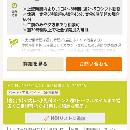
■店舗には正社員薬剤師3名とパート薬剤師1名が在籍し、常時
※上記時間内より、1日4～8時間、週2～5日シフト勤務
2〜3名体制を敷いているため無理のないゆとりある環境で勤務
勤務
※休憩 実働6時間超の場合45分、実働8時間超の場合
できます。
時間
60分
■優秀な医療事務スタッフが正社員3名、パート1名体制で揃っ
※午前のみや夕方までも相談可
ており、薬剤師が目の前の対人業務にしっかり集中できる職場で
※週30時間以上で社会保険加入可能
す。
■従業員同士が日頃から協力し合い、助け合う温かい雰囲気が根
＼実労働時間は週35時間／（岩出市エリア担当より）
付いており、接遇の質の高さから地域でも評判の薬局です。
休憩時間も拘束時間としてカウントされるため、実際の勤務は週
35〜36時間程度と短めです。休日も基本固定で残業はほぼな
く、自分の時間を最優先にしたい方に最適です。
＊------------------------------------------＊
詳細を見る
お問い合わせ
【店舗情報と応需状況について】
■JR岩出駅から車で5分ほどの場所にある店舗です。
■近隣の医療機関より、脳神経外科をメインに内科や在宅の処方
箋を応需しています。
更新日：
2026/06/23
薬剤師求人ID：
705708
■1日あたり90〜100枚の処方箋を応需し、薬剤師4名、事務5名
体制で業務にあたっています。
パート・アルバイト
調剤薬局
【岩出市】≪内科・小児科メイン≫週2日～フルタイムまで幅
【勤務実態について】
広くご相談可能です！新しく綺麗な薬局♪
■週5日勤務シフトであり、残業がほとんど発生しないため、プ
ライベートの時間が確保できます。
検討リストに追加
■薬剤師は常時3名体制で業務を行うため、一人薬剤師になるこ
とはなく安心です。
■近隣店舗との連携も密に取れており、急な状況でも協力し合え
土日休み(相談可含む)
週32h以上
新卒可
未経験可
ブランク可
残