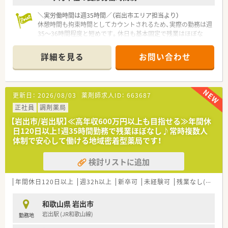
■プラチナくるみんマークも取得しており、子育てをサポートし
＼実労働時間は週35時間／（岩出市エリア担当より）
ている企業のため女性の方はもちろん、男性の育休取得者もいる
休憩時間も拘束時間としてカウントされるため、実際の勤務は週
など男女ともに働きやすい社風です。
35〜36時間程度と短めです。休日も基本固定で残業はほぼな
■女性のワーク・ライフ・バランスを推進する優良企業として、厚
く、自分の時間を最優先にしたい方に最適です。
生労働省認定の「えるぼしマーク」(最高位である3段階目)を取
また60代の方でも正社員での雇用が可能になります☆
得。
詳細を見る
お問い合わせ
＊------------------------------------------＊
■法律上、育児休業の期間は子どもが1歳になるまでですが、最
大子どもが3歳になるまで延長して休業することが可能です。
【店舗情報と応需状況について】
■時短勤務制度もあり。子どもが中学1年生になるまで延長も可
■JR和歌山線の岩出駅から車で5分の場所に位置しており、複数
能です。
更新日：
2026/08/03
薬剤師求人ID：
663687
店舗を展開する地域密着型のドミナント企業が運営する調剤薬
■その他、復職フォロー制度や育児手当、奨学金返済サポート制
局です。
正社員
調剤薬局
度、社割制度など手厚い福利厚生を用意しています。
■門前にあるやよいメディカルクリニックより整形外科や内科、
■ナショナル社員＝全国、広域エリア社員＝エリア内の転勤あ
【岩出市/岩出駅】≪高年収600万円以上も目指せる≫年間休
糖尿病内科の処方箋を1日平均50枚ほど応需しています。
り、狭域エリア社員＝自宅から通勤圏内のみ。
日120日以上！週35時間勤務で残業ほぼなし♪常時複数人
■外来の調剤業務だけでなく、地域に根差した居宅や施設への在
様々な社員区分があり勤務地域を選択できます。
体制で安心して働ける地域密着型薬局です！
宅医療にも対応しており、幅広い処方内容に深く触れられる環境
です。
<こんな方にオススメ>
検討リストに追加
■大手企業で安定して長期就業したい方
【想定される業務内容】
■薬剤師として着実に経験を積んでいきたい方
■処方箋に基づく整形外科や内科メインの正確な調剤をはじめ、
■ライフステージが変わっても働き続けたい方
年間休日120日以上
週32h以上
新卒可
未経験可
残業なし(ほぼなし含む)
ダブルチェックによる確実な監査業務や服薬指導を担当しま
■認定薬剤師資格をお持ちの方
す。
和歌山県 岩出市
■外来対応だけでなく、居宅や施設への在宅訪問業務やお薬の配
岩出駅 (JR和歌山線)
勤務地
達、さらにかかりつけ薬剤師業務にいたるまで幅広く携わりま
す。