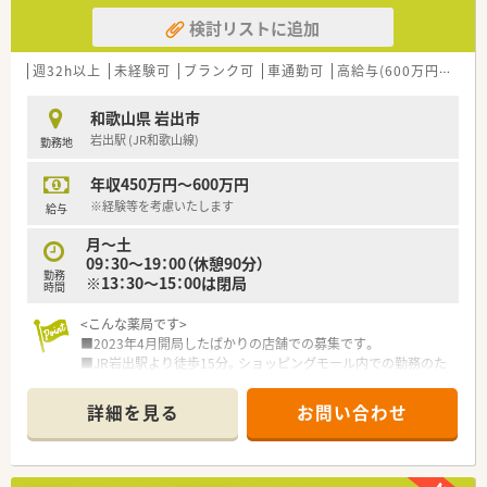
検討リストに追加
週32h以上
未経験可
ブランク可
車通勤可
高給与(600万円以上)
和歌山県 岩出市
岩出駅 (JR和歌山線)
勤務地
年収450万円～600万円
※経験等を考慮いたします
給与
月～土
09：30～19：00（休憩90分）
勤務
※13：30～15：00は閉局
時間
<こんな薬局です>
■2023年4月開局したばかりの店舗での募集です。
■JR岩出駅より徒歩15分。ショッピングモール内での勤務のた
めお帰りの際のお買い物等も便利♪
■広域処方箋の対応を行っています。枚数は1日40枚程度と比較
詳細を見る
お問い合わせ
的落ち着いています。
■薬剤師4名在籍。常勤でご勤務頂ける方を募集しています。
■勤務の際は1人薬剤師でのご対応がメインとなります。
■休憩時間は13：30～15：00が基本。