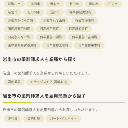
■未経験者には新卒同様のフルパッケージ（座学・OTC含めて最
和歌山市
海南市
橋本市
有田市
御坊市
田辺市
長2年）の教育体制があります！
■ドラッグストアで働きたい方、調剤薬局で働きたい方それぞれ
新宮市
紀の川市
岩出市
海草郡紀美野町
別で採用しています。
伊都郡かつらぎ町
伊都郡九度山町
有田郡湯浅町
■正社員・パート社員・準社員・契約社員・アルバイトなど、ご希望
の働き方に準じた就業形態があります。
有田郡有田川町
日高郡日高町
日高郡印南町
■プラチナくるみんマークも取得しており、子育てをサポートし
ている企業のため女性の方はもちろん、男性の育休取得者もいる
日高郡みなべ町
西牟婁郡白浜町
西牟婁郡上富田町
など男女ともに働きやすい社風です。
東牟婁郡那智勝浦町
東牟婁郡太地町
東牟婁郡串本町
■女性のワーク・ライフ・バランスを推進する優良企業として、厚
生労働省認定の「えるぼしマーク」(最高位である3段階目)を取
得。
岩出市の薬剤師求人を業種から探す
■法律上、育児休業の期間は子どもが1歳になるまでですが、最
大子どもが3歳になるまで延長して休業することが可能です。
■時短勤務制度もあり。子どもが中学1年生になるまで延長も可
岩出市の薬剤師求人を業種からお探しいただけます。
能です。
調剤薬局
ドラッグストア(調剤あり)
■その他、復職フォロー制度や育児手当、奨学金返済サポート制
度、社割制度など手厚い福利厚生を用意しています。
■ナショナル社員＝全国、広域エリア社員＝エリア内の転勤あ
岩出市の薬剤師求人を雇用形態から探す
り、狭域エリア社員＝自宅から通勤圏内のみ。
様々な社員区分があり勤務地域を選択できます。
岩出市の薬剤師求人を雇用形態からお探しいただけます。
<こんな方にオススメ>
正社員
契約社員
パート・アルバイト
■大手企業で安定して長期就業したい方
■薬剤師として着実に経験を積んでいきたい方