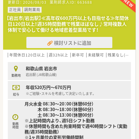
更新日：
2026/08/03
薬剤師求人ID：
663688
閉局していますのでしっかりお休みをとって頂くことが可能
です。
正社員
調剤薬局
【岩出市/岩出駅】≪高年収600万円以上も目指せる≫年間休
<企業の特徴>
日120日以上！週35時間勤務で残業ほぼなし♪常時複数人
■直近15年で売上高4倍、経常利益も3倍以上と右肩上がりの成
体制で安心して働ける地域密着型薬局です！
長を続けており、経営面でも安定しています。
■調剤併設のドラッグストア、病院門前やクリニックモール併
検討リストに追加
設、駅前型や郊外型店舗など様々な店舗のスタイルが安定・成長・
高収益に繋がっています。
■かかりつけ薬剤師・薬局の機能に加えて、OTC薬や健康食品、介
年間休日120日以上
週32h以上
新卒可
未経験可
残業なし(ほぼなし含む)
護や食事・栄養摂取に関することまで気軽に相談できる薬局とし
て厚生労働省が定める「健康サポート薬局」についても、認定の
和歌山県 岩出市
取得に取り組んでいます。
岩出駅 (JR和歌山線)
勤務地
■薬剤師一人あたり1日の処方せん枚数を20～30枚に抑えるこ
とにより、カウンセリングの時間を確保しています
年収520万円～670万円
■薬剤師とそれ以外の職種で業務を割り振り、薬剤師の負荷を軽
減！
※ご経験・スキルを考慮して決定いたします。
給与
薬剤師はレジ業務を軽減、薬剤師業務に集中することで専門性
月火水金 08：30～20：00（休憩60分）
を十分に発揮することができます。
木 08：30～18：00（休憩60分）
■未経験者には新卒同様のフルパッケージ（座学・OTC含めて最
土 08：30～13：00（休憩00分）
長2年）の教育体制があります！
※上記時間内より、週5日シフト勤務
■ドラッグストアで働きたい方、調剤薬局で働きたい方それぞれ
勤務
※休憩時間も含めた拘束時間で週40時間シフト（実勤
別で採用しています。
時間
務/週35時間勤務）
■正社員・パート社員・準社員・契約社員・アルバイトなど、ご希望
※1ヶ月単位の変形労働時間制
の働き方に準じた就業形態があります。