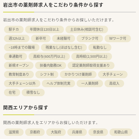
■ライフステージが変わっても働き続けたい方
岩出市の薬剤師求人をこだわり条件から探す
■認定薬剤師資格をお持ちの方
岩出市の薬剤師求人をこだわり条件からお探しいただけます。
駅チカ
年間休日120日以上
土日休み(相談可含む)
週32h以上
新卒可
未経験可
ブランク可
Ｗワーク可
~18時までの職場
残業なし(ほぼなし含む)
転勤なし
車通勤可
高給与(600万円以上)
高時給(2,500円以上)
新規オープン
扶養内勤務OK
認定薬剤師取得支援あり
教育制度あり
シフト制
かかりつけ薬剤師
大手チェーン
大手チェーン以外
ヘルプ体制充実
一人薬剤師
高収入
在宅
積雪なし
関西エリアから探す
関西の薬剤師求人をエリアからお探しいただけます。
滋賀県
京都府
大阪府
兵庫県
奈良県
和歌山県