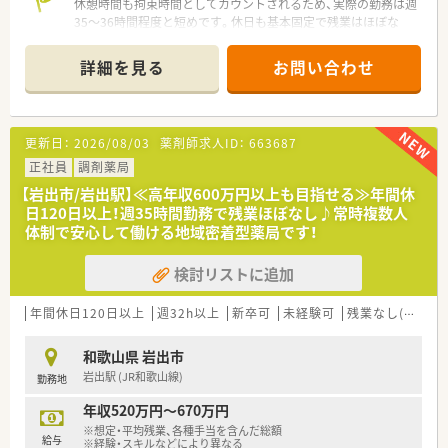
休憩時間も拘束時間としてカウントされるため、実際の勤務は週
など男女ともに働きやすい社風です。
35〜36時間程度と短めです。休日も基本固定で残業はほぼな
■女性のワーク・ライフ・バランスを推進する優良企業として、厚
く、自分の時間を最優先にしたい方に最適です。
生労働省認定の「えるぼしマーク」(最高位である3段階目)を取
また60代の方でも正社員での雇用が可能になります☆
得。
詳細を見る
お問い合わせ
＊------------------------------------------＊
■法律上、育児休業の期間は子どもが1歳になるまでですが、最
大子どもが3歳になるまで延長して休業することが可能です。
【店舗情報と応需状況について】
■時短勤務制度もあり。子どもが中学1年生になるまで延長も可
■JR和歌山線の岩出駅から車で5分の場所に位置しており、複数
能です。
更新日：
2026/08/03
薬剤師求人ID：
663687
店舗を展開する地域密着型のドミナント企業が運営する調剤薬
■その他、復職フォロー制度や育児手当、奨学金返済サポート制
局です。
正社員
調剤薬局
度、社割制度など手厚い福利厚生を用意しています。
■門前にあるやよいメディカルクリニックより整形外科や内科、
■ナショナル社員＝全国、広域エリア社員＝エリア内の転勤あ
【岩出市/岩出駅】≪高年収600万円以上も目指せる≫年間休
糖尿病内科の処方箋を1日平均50枚ほど応需しています。
り、狭域エリア社員＝自宅から通勤圏内のみ。
日120日以上！週35時間勤務で残業ほぼなし♪常時複数人
■外来の調剤業務だけでなく、地域に根差した居宅や施設への在
様々な社員区分があり勤務地域を選択できます。
体制で安心して働ける地域密着型薬局です！
宅医療にも対応しており、幅広い処方内容に深く触れられる環境
です。
<こんな方にオススメ>
検討リストに追加
■大手企業で安定して長期就業したい方
【想定される業務内容】
■薬剤師として着実に経験を積んでいきたい方
■処方箋に基づく整形外科や内科メインの正確な調剤をはじめ、
■ライフステージが変わっても働き続けたい方
年間休日120日以上
週32h以上
新卒可
未経験可
残業なし(ほぼなし含む)
ダブルチェックによる確実な監査業務や服薬指導を担当しま
■認定薬剤師資格をお持ちの方
す。
和歌山県 岩出市
■外来対応だけでなく、居宅や施設への在宅訪問業務やお薬の配
岩出駅 (JR和歌山線)
勤務地
達、さらにかかりつけ薬剤師業務にいたるまで幅広く携わりま
す。
年収520万円～670万円
■ドミナント展開の強みを活かし、近隣店舗で急なお休みや突発
※想定・平均残業、各種手当を含んだ総額
的な状況が発生した際には適切に店舗間で業務をカバーしま
給与
※経験・スキルなどにより異なる