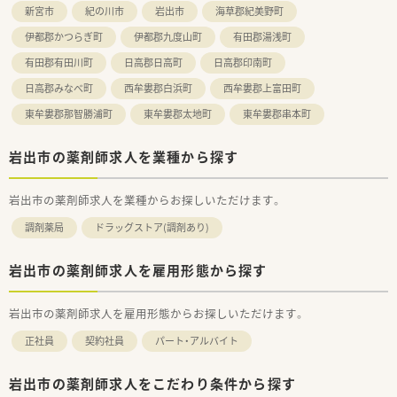
できます。
新宮市
紀の川市
岩出市
海草郡紀美野町
■優秀な医療事務スタッフが正社員3名、パート1名体制で揃っ
伊都郡かつらぎ町
伊都郡九度山町
有田郡湯浅町
ており、薬剤師が目の前の対人業務にしっかり集中できる職場で
す。
有田郡有田川町
日高郡日高町
日高郡印南町
■従業員同士が日頃から協力し合い、助け合う温かい雰囲気が根
付いており、接遇の質の高さから地域でも評判の薬局です。
日高郡みなべ町
西牟婁郡白浜町
西牟婁郡上富田町
東牟婁郡那智勝浦町
東牟婁郡太地町
東牟婁郡串本町
岩出市の薬剤師求人を業種から探す
岩出市の薬剤師求人を業種からお探しいただけます。
調剤薬局
ドラッグストア(調剤あり)
岩出市の薬剤師求人を雇用形態から探す
岩出市の薬剤師求人を雇用形態からお探しいただけます。
正社員
契約社員
パート・アルバイト
岩出市の薬剤師求人をこだわり条件から探す