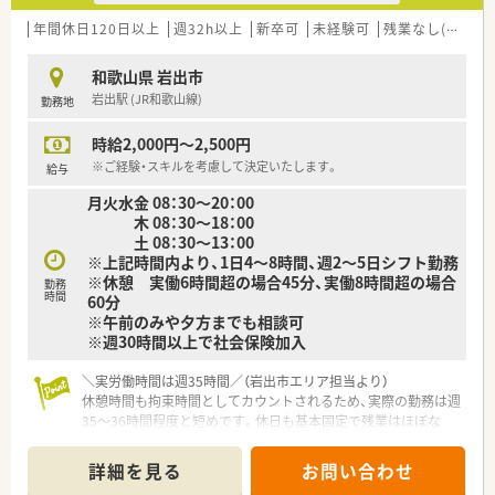
とはなく安心です。
■近隣店舗との連携も密に取れており、急な状況でも協力し合え
年間休日120日以上
週32h以上
新卒可
未経験可
残業なし(ほぼなし含む)
る環境が整っています。
和歌山県 岩出市
【職場環境と雰囲気】
岩出駅 (JR和歌山線)
勤務地
■「人気の出る薬局」を目指した企業理念に基づき、社員の接客
対応は非常に良好です。
時給2,000円～2,500円
■従業員同士が協力し合い、助け合う温かい雰囲気の中で業務に
取り組めます。
※ご経験・スキルを考慮して決定いたします。
給与
■地域に根差したドミナント展開で、地域医療への貢献を実感で
月火水金 08：30～20：00
きる環境です。
木 08：30～18：00
土 08：30～13：00
※上記時間内より、1日4～8時間、週2～5日シフト勤務
※休憩 実働6時間超の場合45分、実働8時間超の場合
勤務
時間
60分
※午前のみや夕方までも相談可
※週30時間以上で社会保険加入
＼実労働時間は週35時間／（岩出市エリア担当より）
休憩時間も拘束時間としてカウントされるため、実際の勤務は週
35〜36時間程度と短めです。休日も基本固定で残業はほぼな
く、自分の時間を最優先にしたい方に最適です。
また60代の方でも正社員での雇用が可能になります☆
詳細を見る
お問い合わせ
＊------------------------------------------＊