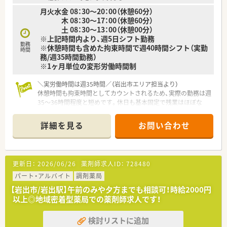
す。
月火水金 08：30～20：00（休憩60分）
木 08：30～17：00（休憩60分）
【職場環境と雰囲気】
土 08：30～13：00（休憩00分）
■店舗には正社員薬剤師3名とパート薬剤師1名が在籍し、常時
※上記時間内より、週5日シフト勤務
2〜3名体制を敷いているため無理のないゆとりある環境で勤務
勤務
※休憩時間も含めた拘束時間で週40時間シフト（実勤
できます。
時間
務/週35時間勤務）
■優秀な医療事務スタッフが正社員3名、パート1名体制で揃っ
※1ヶ月単位の変形労働時間制
ており、薬剤師が目の前の対人業務にしっかり集中できる職場で
す。
＼実労働時間は週35時間／（岩出市エリア担当より）
■従業員同士が日頃から協力し合い、助け合う温かい雰囲気が根
休憩時間も拘束時間としてカウントされるため、実際の勤務は週
付いており、接遇の質の高さから地域でも評判の薬局です。
35〜36時間程度と短めです。休日も基本固定で残業はほぼな
く、自分の時間を最優先にしたい方に最適です。
＊------------------------------------------＊
詳細を見る
お問い合わせ
【店舗情報と応需状況について】
■JR岩出駅から車で5分ほどの場所にある店舗です。
■近隣の医療機関より、脳神経外科をメインに内科や在宅の処方
箋を応需しています。
更新日：
2026/06/26
薬剤師求人ID：
728480
■1日あたり90〜100枚の処方箋を応需し、薬剤師4名、事務5名
体制で業務にあたっています。
パート・アルバイト
調剤薬局
【岩出市/岩出駅】午前のみや夕方までも相談可！時給2000円
【勤務実態について】
以上◎地域密着型薬局での薬剤師求人です！
■週5日勤務シフトであり、残業がほとんど発生しないため、プ
ライベートの時間が確保できます。
検討リストに追加
■薬剤師は常時3名体制で業務を行うため、一人薬剤師になるこ