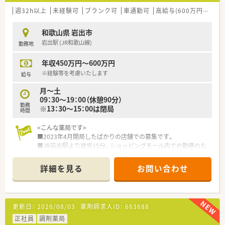
週32h以上
未経験可
ブランク可
車通勤可
高給与(600万円以上)
和歌山県 岩出市
岩出駅 (JR和歌山線)
勤務地
年収450万円～600万円
※経験等を考慮いたします
給与
月～土
09：30～19：00（休憩90分）
勤務
※13：30～15：00は閉局
時間
<こんな薬局です>
■2023年4月開局したばかりの店舗での募集です。
■JR岩出駅より徒歩15分。ショッピングモール内での勤務のた
めお帰りの際のお買い物等も便利♪
■広域処方箋の対応を行っています。枚数は1日40枚程度と比較
詳細を見る
お問い合わせ
的落ち着いています。
■薬剤師4名在籍。常勤でご勤務頂ける方を募集しています。
■勤務の際は1人薬剤師でのご対応がメインとなります。
■休憩時間は13：30～15：00が基本。
更新日：
2026/08/03
薬剤師求人ID：
663688
閉局していますのでしっかりお休みをとって頂くことが可能
です。
正社員
調剤薬局