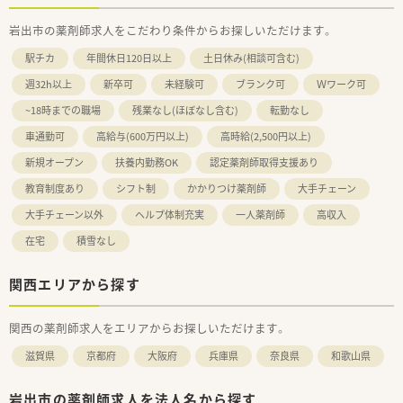
岩出市の薬剤師求人をこだわり条件からお探しいただけます。
駅チカ
年間休日120日以上
土日休み(相談可含む)
週32h以上
新卒可
未経験可
ブランク可
Ｗワーク可
~18時までの職場
残業なし(ほぼなし含む)
転勤なし
車通勤可
高給与(600万円以上)
高時給(2,500円以上)
新規オープン
扶養内勤務OK
認定薬剤師取得支援あり
教育制度あり
シフト制
かかりつけ薬剤師
大手チェーン
大手チェーン以外
ヘルプ体制充実
一人薬剤師
高収入
在宅
積雪なし
関西エリアから探す
関西の薬剤師求人をエリアからお探しいただけます。
滋賀県
京都府
大阪府
兵庫県
奈良県
和歌山県
岩出市の薬剤師求人を法人名から探す