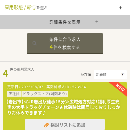
雇用形態 / 給与
を選ぶ
詳細条件を表示
条件に合う求人
4
件を
検索する
4
件の薬剤師求人
並び順
更新日：
2026/08/07
薬剤師求人ID：
523984
正社員
ドラッグストア(調剤あり)
【岩出市】≪JR岩出駅徒歩15分≫広域処方対応！福利厚生充
実の大手ドラッグチェーン★休憩時は閉局しておりしっか
りお休みできます♪
検討リストに追加