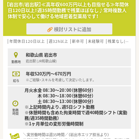
【岩出市/岩出駅】≪高年収600万円以上も目指せる≫年間休
<企業の特徴>
日120日以上！週35時間勤務で残業ほぼなし♪常時複数人
■直近15年で売上高4倍、経常利益も3倍以上と右肩上がりの成
体制で安心して働ける地域密着型薬局です！
長を続けており、経営面でも安定しています。
■調剤併設のドラッグストア、病院門前やクリニックモール併
検討リストに追加
設、駅前型や郊外型店舗など様々な店舗のスタイルが安定・成長・
高収益に繋がっています。
■かかりつけ薬剤師・薬局の機能に加えて、OTC薬や健康食品、介
年間休日120日以上
週32h以上
新卒可
未経験可
残業なし(ほぼなし含む)
護や食事・栄養摂取に関することまで気軽に相談できる薬局とし
て厚生労働省が定める「健康サポート薬局」についても、認定の
和歌山県 岩出市
取得に取り組んでいます。
岩出駅 (JR和歌山線)
勤務地
■薬剤師一人あたり1日の処方せん枚数を20～30枚に抑えるこ
とにより、カウンセリングの時間を確保しています
年収520万円～670万円
■薬剤師とそれ以外の職種で業務を割り振り、薬剤師の負荷を軽
減！
※ご経験・スキルを考慮して決定いたします。
給与
薬剤師はレジ業務を軽減、薬剤師業務に集中することで専門性
月火水金 08：30～20：00（休憩60分）
を十分に発揮することができます。
木 08：30～18：00（休憩60分）
■未経験者には新卒同様のフルパッケージ（座学・OTC含めて最
土 08：30～13：00（休憩00分）
長2年）の教育体制があります！
※上記時間内より、週5日シフト勤務
■ドラッグストアで働きたい方、調剤薬局で働きたい方それぞれ
勤務
※休憩時間も含めた拘束時間で週40時間シフト（実勤
別で採用しています。
時間
務/週35時間勤務）
■正社員・パート社員・準社員・契約社員・アルバイトなど、ご希望
※1ヶ月単位の変形労働時間制
の働き方に準じた就業形態があります。
■プラチナくるみんマークも取得しており、子育てをサポートし
＼実労働時間は週35時間／（岩出市エリア担当より）
ている企業のため女性の方はもちろん、男性の育休取得者もいる