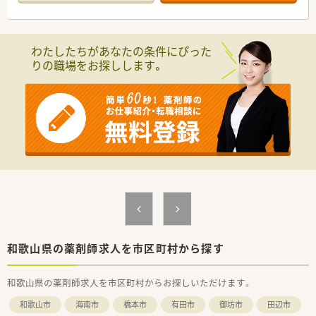
【店舗情報と応需状況について】
■JR和歌山線の岩出駅から車で5分の場所に位置しており、複数
店舗を展開する地域密着型のドミナント企業が運営する調剤薬
わたしたちがあなたの条件にぴった
局です。
りの職場をお探しします。
■門前にあるやよいメディカルクリニックより整形外科や内科、
糖尿病内科の処方箋を1日平均50枚ほど応需しています。
■外来の調剤業務だけでなく、地域に根差した居宅や施設への在
宅医療にも対応しており、幅広い処方内容に深く触れられる環境
です。
【想定される業務内容】
■処方箋に基づく整形外科や内科メインの正確な調剤をはじめ、
ダブルチェックによる確実な監査業務や服薬指導を担当しま
す。
■外来対応だけでなく、居宅や施設への在宅訪問業務やお薬の配
達、さらにかかりつけ薬剤師業務にいたるまで幅広く携わりま
す。
■ドミナント展開の強みを活かし、近隣店舗で急なお休みや突発
的な状況が発生した際には適切に店舗間で業務をカバーしま
和歌山県の薬剤師求人を市区町村から探す
す。
和歌山県の薬剤師求人を市区町村からお探しいただけます。
【職場環境と雰囲気】
■店舗には正社員薬剤師3名とパート薬剤師1名が在籍し、常時
和歌山市
海南市
橋本市
有田市
御坊市
田辺市
2〜3名体制を敷いているため無理のないゆとりある環境で勤務