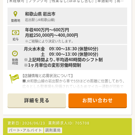
未経験可
ブランク可
残業なし(ほぼなし含む)
車通勤可
高給与(600万円以上)
和歌山県 岩出市
岩出駅 (JR和歌山線)
勤務地
年収400万円～600万円
月給250,000円～400,000円
給与
※ご経験により決定いたします。
月火水木金 09：00～18：30 (休憩60分)
土 09：00～13：00 (休憩00分)
※上記時間より、平均週40時間のシフト制
勤務
時間
※1ヶ月単位の変形労働時間制
【店舗情報と応需状況について】
■JR和歌山線の岩出駅から車で5分ほどの距離に位置しており、
広々とした駐車場も完備されているためマイカー通勤が可能で
す。
■近隣のクリニックから内科と小児科をメインに応需しており、
詳細を見る
お問い合わせ
1日あたり-枚程度の処方箋に対応しています。
■薬剤師は常勤2名と事務2名の体制で運営しており、連携を取
りながらテキパキと効率よく日々の業務に取り組んでいる店舗
です。
更新日：
2026/06/23
薬剤師求人ID：
705708
【募集背景と求める人物像について】
パート・アルバイト
調剤薬局