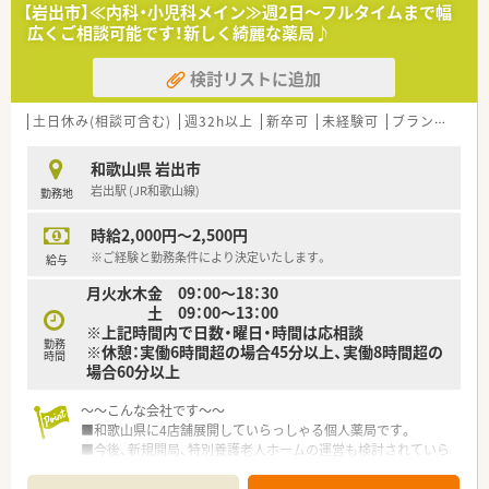
■今後のさらなる事業拡大とサービス向上を見据えた増員募集
【岩出市】≪内科・小児科メイン≫週2日～フルタイムまで幅
であり、即戦力として活躍いただける方を急募にてお待ちしてい
広くご相談可能です！新しく綺麗な薬局♪
ます。
■代表が人柄を最も重視して採用を行っているため、周囲と円滑
検討リストに追加
にコミュニケーションが取れる協調性のある方を求めていま
す。
■外来業務だけでなく施設への在宅業務にも関心があり、患者様
土日休み(相談可含む)
週32h以上
新卒可
未経験可
ブランク可
残
お一人おひとりに寄り添った対応ができる方を歓迎いたしま
す。
和歌山県 岩出市
岩出駅 (JR和歌山線)
勤務地
【法人特徴について】
■和歌山県内を中心に4店舗の調剤薬局を展開しており、平成27
時給2,000円～2,500円
年の事業継承以来、着実に増収増益を続けている安定企業です。
■代表は元MRの経歴を持ち現場の薬剤師としても活躍してお
※ご経験と勤務条件により決定いたします。
給与
り、多角的な視点から風通しの良い組織づくりを推進していま
月火水木金 09：00～18：30
す。
土 09：00～13：00
■今後は新規開局や特別養護老人ホームの運営も計画しており、
※上記時間内で日数・曜日・時間は応相談
地域医療を支えるために積極的な事業展開を目指している法人
勤務
※休憩：実働6時間超の場合45分以上、実働8時間超の
です。
時間
場合60分以上
～～こんな会社です～～
■和歌山県に4店舗展開していらっしゃる個人薬局です。
■今後、新規開局、特別養護老人ホームの運営も検討されていら
っしゃいます。