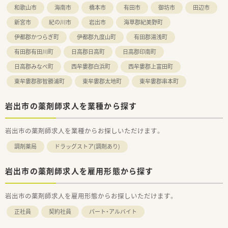
和歌山市
海南市
橋本市
有田市
御坊市
田辺市
新宮市
紀の川市
岩出市
海草郡紀美野町
伊都郡かつらぎ町
伊都郡九度山町
有田郡湯浅町
有田郡有田川町
日高郡日高町
日高郡印南町
日高郡みなべ町
西牟婁郡白浜町
西牟婁郡上富田町
東牟婁郡那智勝浦町
東牟婁郡太地町
東牟婁郡串本町
岩出市の薬剤師求人を業種から探す
岩出市の薬剤師求人を業種からお探しいただけます。
調剤薬局
ドラッグストア(調剤あり)
岩出市の薬剤師求人を雇用形態から探す
岩出市の薬剤師求人を雇用形態からお探しいただけます。
正社員
契約社員
パート・アルバイト