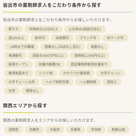
岩出市の薬剤師求人をこだわり条件から探す
岩出市の薬剤師求人をこだわり条件からお探しいただけます。
駅チカ
年間休日120日以上
土日休み(相談可含む)
週32h以上
新卒可
未経験可
ブランク可
Ｗワーク可
~18時までの職場
残業なし(ほぼなし含む)
転勤なし
車通勤可
高給与(600万円以上)
高時給(2,500円以上)
新規オープン
扶養内勤務OK
認定薬剤師取得支援あり
教育制度あり
シフト制
かかりつけ薬剤師
大手チェーン
大手チェーン以外
ヘルプ体制充実
一人薬剤師
高収入
在宅
積雪なし
関西エリアから探す
関西の薬剤師求人をエリアからお探しいただけます。
滋賀県
京都府
大阪府
兵庫県
奈良県
和歌山県