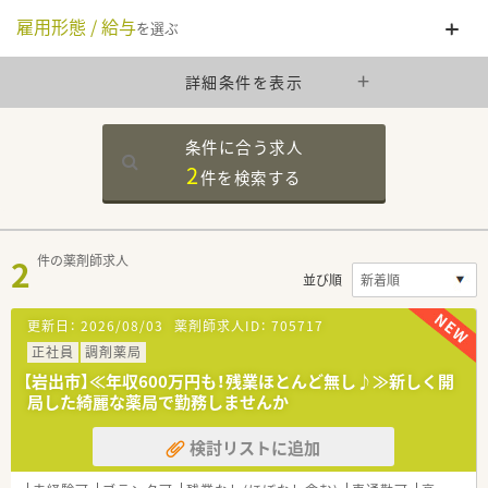
雇用形態 / 給与
を選ぶ
詳細条件を表示
条件に合う求人
2
件を
検索する
2
件の薬剤師求人
並び順
更新日：
2026/08/03
薬剤師求人ID：
705717
正社員
調剤薬局
【岩出市】≪年収600万円も！残業ほとんど無し♪≫新しく開
局した綺麗な薬局で勤務しませんか
検討リストに追加