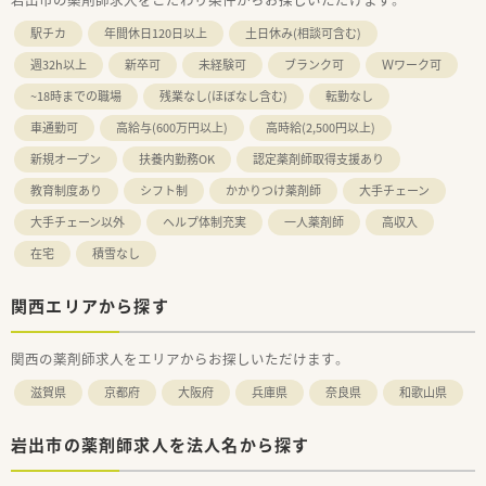
駅チカ
年間休日120日以上
土日休み(相談可含む)
週32h以上
新卒可
未経験可
ブランク可
Ｗワーク可
~18時までの職場
残業なし(ほぼなし含む)
転勤なし
車通勤可
高給与(600万円以上)
高時給(2,500円以上)
新規オープン
扶養内勤務OK
認定薬剤師取得支援あり
教育制度あり
シフト制
かかりつけ薬剤師
大手チェーン
大手チェーン以外
ヘルプ体制充実
一人薬剤師
高収入
在宅
積雪なし
関西エリアから探す
関西の薬剤師求人をエリアからお探しいただけます。
滋賀県
京都府
大阪府
兵庫県
奈良県
和歌山県
岩出市の薬剤師求人を法人名から探す