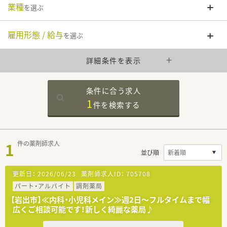
業種
を選ぶ
雇用形態 / 給与
を選ぶ
詳細条件を表示
条件に合う求人
1
件を
検索する
1
件の薬剤師求人
並び順
更新日：
2026/06/23
薬剤師求人ID：
705708
パート・アルバイト
調剤薬局
【岩出市】≪内科・小児科メイン≫週2日～フルタイムまで幅
広くご相談可能です！新しく綺麗な薬局♪