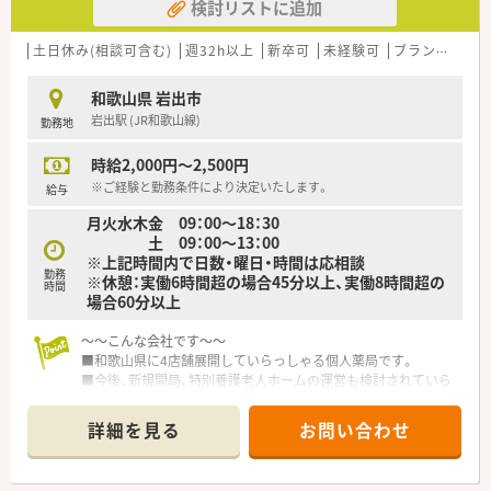
検討リストに追加
土日休み(相談可含む)
週32h以上
新卒可
未経験可
ブランク可
残
和歌山県 岩出市
岩出駅 (JR和歌山線)
勤務地
時給2,000円～2,500円
※ご経験と勤務条件により決定いたします。
給与
月火水木金 09：00～18：30
土 09：00～13：00
※上記時間内で日数・曜日・時間は応相談
勤務
※休憩：実働6時間超の場合45分以上、実働8時間超の
時間
場合60分以上
～～こんな会社です～～
■和歌山県に4店舗展開していらっしゃる個人薬局です。
■今後、新規開局、特別養護老人ホームの運営も検討されていら
っしゃいます。
■社長様も薬剤師として勤務していらっしゃいます。
詳細を見る
お問い合わせ