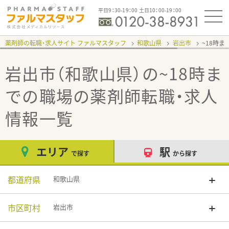
平日9：30-19：00 土日10：00-19：00
薬剤師の転職・求人サイト ファルマスタッフ
和歌山県
岩出市
~18時
岩出市（和歌山県）の~18時ま
での職場
の薬剤師転職・求人
情報一覧
エリア
駅
で探す
から探す
都道府県
和歌山県
市区町村
岩出市