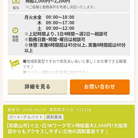
時給2,000円～2,200円
※ご経験と勤務条件を考慮し決定いたします。
給与
月火水金 09：00～18：00
木 09：00～17：00
土 09：00～12：00
※上記時間より、1日4時間～週2日～相談可
勤務
※勤務日数・時間・曜日は相談可
時間
※休憩：実働6時間超は45分以上、実働8時間超は60分
以上
■地域密着型ですので和気あいあいと楽しくお仕事できる職場
です♪
■マイカー通勤OK！駐車場は屋根付き♪
詳細を見る
お問い合わせ
更新日：
2026/06/19
薬剤師求人ID：
522138
パート・アルバイト
調剤薬局
【和歌山市】≪土・日/Wワーク可≫時給最大2,500円！大阪南
部からもアクセスしやすい立地の調剤薬局です♪