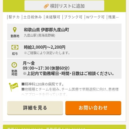
薬局や健康サポート薬局としての機能もございます。
検討リストに追加
今後は在宅に力を入れていく予定です。
■当法人は「薬剤師はより対人業務へ」と考えられています。
ピッキングなどは全て事務職員に対応してもらい、薬剤師は現
駅チカ
土日祝休み
未経験可
ブランク可
Ｗワーク可
残業なし(ほぼなし含む)
在、国に求めている投薬後のフォローや在宅に力を入れていきま
す。
和歌山県 伊都郡九度山町
九度山駅 (南海高野線)
勤務地
時給2,000円～2,200円
※ご経験により決定いたします。
給与
月～金
09：00～17：30（休憩60分）
勤務
※上記内で勤務曜日・時間・日数はご相談ください。
時間
■精神科120床の病院です。
■他職種とチームを組み、チーム医療で早期退院に向け、患者様
へアプローチを行っています。
■未経験・ブランクのある方も研修制度が充実していますので、
安心してご勤務していただけます。
詳細を見る
お問い合わせ