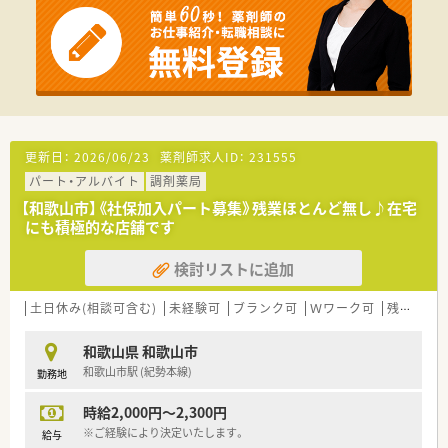
更新日：
2026/06/23
薬剤師求人ID：
231555
パート・アルバイト
調剤薬局
【和歌山市】《社保加入パート募集》残業ほとんど無し♪在宅
にも積極的な店舗です
検討リストに追加
土日休み(相談可含む)
未経験可
ブランク可
Ｗワーク可
残業なし(ほぼなし含む)
和歌山県 和歌山市
和歌山市駅 (紀勢本線)
勤務地
時給2,000円～2,300円
※ご経験により決定いたします。
給与