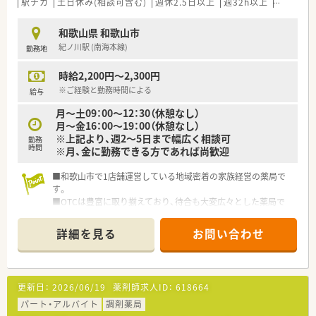
駅チカ
土日休み(相談可含む)
週休2.5日以上
週32h以上
ブランク
和歌山県 和歌山市
紀ノ川駅 (南海本線)
勤務地
時給2,200円～2,300円
※ご経験と勤務時間による
給与
月～土09：00～12：30（休憩なし）
月～金16：00～19：00（休憩なし）
※上記より、週2～5日まで幅広く相談可
勤務
時間
※月、金に勤務できる方であれば尚歓迎
■和歌山市で1店舗運営している地域密着の家族経営の薬局で
す。
■OTCは豊富に取り揃えており、待合も大変広々とした薬局で
す。
■近隣の医療機関からの内科の処方箋をメインに応需していま
詳細を見る
お問い合わせ
す。
■在宅（居宅,施設）も積極的で地域に貢献しています。
■1,500品目を超える医薬品を取り揃えており、広域からの処方
にも対応しています。
更新日：
2026/06/19
薬剤師求人ID：
618664
■管理薬剤師兼代表取締役の40代男性が主に在宅を対応されて
いますので、外来対応のみでもご相談可能です。
パート・アルバイト
調剤薬局