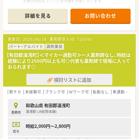
お隣の内科をメインに処方箋を応需しています。
■交通量の多いロードサイドの店舗で、向かいには駐車場の広い
コンビニなどもあり、ランチの買い物など便利です。
詳細を見る
お問い合わせ
■来局されるのは地元の患者様がほとんどですので、ニーズに沿
って丁寧な対応を心掛けています。
■1日平均で約40～50名の患者様が来局され、薬剤師は正社員1
名、パート4名が在籍しており、安心して服薬いただけるよう、誠
更新日：
2026/06/16
薬剤師求人ID：
726395
心誠意対応しています。
パート・アルバイト
調剤薬局
＊＊＊＊＊こんな会社です＊＊＊＊＊
【有田郡湯浅町】≪マイカー通勤可≫一人薬剤師なし、時給は
■昭和48年創業！和歌山市周辺をメインに和歌山県・大阪府に約
経験により2500円以上も可◎代表も薬剤師で現場に入って
20店舗展開しています。
おられます◎
■和歌山市ではNO,１の出店数で、県内で非常に知名度の高い会
社です。
検討リストに追加
その地域から求められていることに対し、誠実に対応した結果、
ここまで出店数を伸ばしてきており、地域から愛されておりま
す。
駅チカ
未経験可
ブランク可
Ｗワーク可
転勤なし
車通勤可
扶
■在宅研修や在宅薬学会、近畿学術大会に関しても参加されてい
ます。
和歌山県 有田郡湯浅町
■機械化も進んでおり、現在ほぼ全店に監査機を導入済み！水剤
湯浅駅 (JR紀勢本線)
勤務地
の多い店舗は分注機も入っています。
■忘年会やボーリング大会など、スタッフ同士の親睦を深める場
が多数ございます。
時給2,000円～2,800円
■最新の医薬品情報を学べる研修など、薬剤師としてスキルアッ
給与
プできる研修だけでなく、新入社員対象のマナー講座などの社会