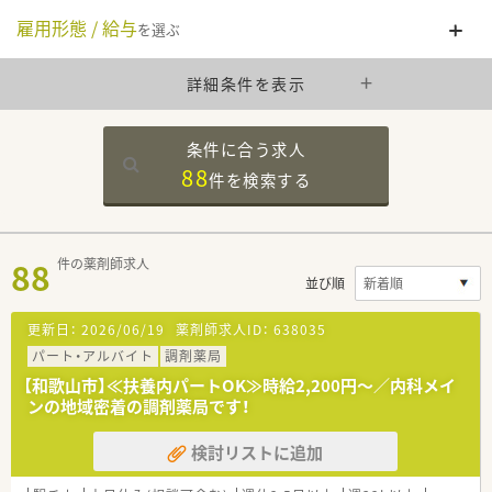
雇用形態 / 給与
を選ぶ
詳細条件を表示
条件に合う求人
88
件を
検索する
88
件の薬剤師求人
並び順
更新日：
2026/06/19
薬剤師求人ID：
638035
パート・アルバイト
調剤薬局
【和歌山市】≪扶養内パートOK≫時給2,200円～／内科メイ
ンの地域密着の調剤薬局です！
検討リストに追加