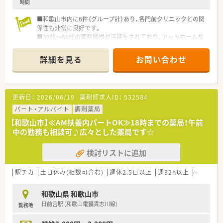
時間
■和歌山市内に6件（グループ計）あり、各門前クリニックとの関
係性も非常に良好です。
■30代～60代の薬剤師様が活躍をされており、アットホームな
雰囲気を作られています。
■自社で保育園を運営しており、無料で利用をすることができま
詳細を見る
お問い合わせ
す
更新日：
2026/06/19
薬剤師求人ID：
532584
パート・アルバイト
調剤薬局
【和歌山市】≪AM扶養内パートOK≫18時までの薬局！午前
中の勤務も相談可♪広々とした薬局です☆
検討リストに追加
駅チカ
土日休み(相談可含む)
週休2.5日以上
週32h以上
新卒可
和歌山県 和歌山市
日前宮駅 (和歌山電鐵貴志川線)
勤務地