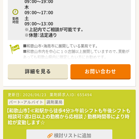
09：00～19：00
木
09：00～17：00
土
勤務
時間
09：00～13：00
※上記内でご相談が可能です。
※休憩：法定通り
■和歌山市・海南市に展開している薬局です。
■和歌山市内を中心に１０店舗以上展開していますので、異動が
あっても和歌山県内に限定したい方にお勧めです。
■薬剤師の育成に力を入れている会社ですので若手も多く活躍
しています。
詳細を見る
お問い合わせ
更新日：
2026/06/23
薬剤師求人ID：
655494
パート・アルバイト
調剤薬局
【和歌山市】≪和駅から徒歩4分≫午前シフトも午後シフトも
相談可！週2日以上の勤務から応相談♪勤務時間帯により時
給が変動します☆
検討リストに追加