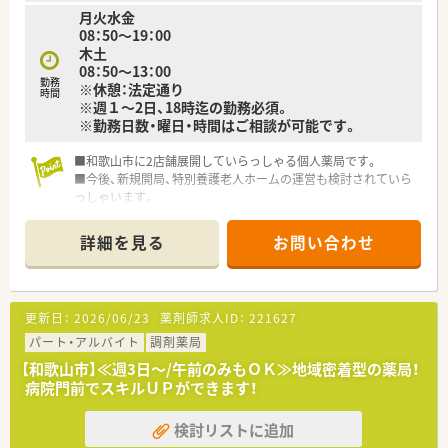
月火水金
08：50～19：00
木土
08：50～13：00
勤務
※休憩：法定通り
時間
※週１～2日、18時迄の勤務必須。
※勤務日数・曜日・時間はご相談が可能です。
■和歌山市に2店舗展開していらっしゃる個人薬局です。
■今後、新規開局、特別養護老人ホームの運営も検討されていら
っしゃいます。
■社長様も別店舗にて管理薬剤師として勤務していらっしゃい
ます。
詳細を見る
お問い合わせ
更新日：
2026/06/23
薬剤師求人ID：
221627
パート・アルバイト
調剤薬局
【和歌山市】≪週3日～/午前のみもＯＫ≫地域密着型の薬局！
病院門前でスキルＵＰができます！
検討リストに追加