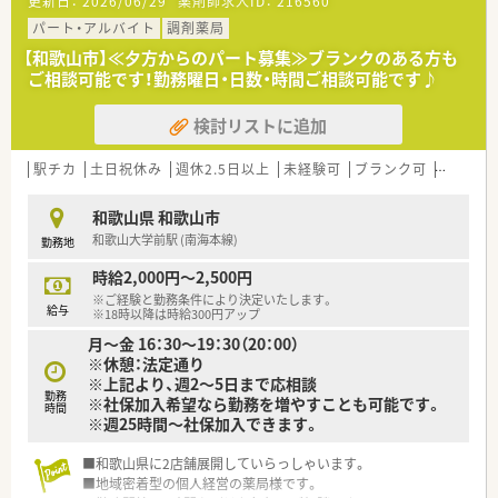
更新日：
2026/06/29
薬剤師求人ID：
216560
パート・アルバイト
調剤薬局
【和歌山市】≪夕方からのパート募集≫ブランクのある方も
ご相談可能です！勤務曜日・日数・時間ご相談可能です♪
検討リストに追加
駅チカ
土日祝休み
週休2.5日以上
未経験可
ブランク可
Ｗワーク
和歌山県 和歌山市
和歌山大学前駅 (南海本線)
勤務地
時給2,000円～2,500円
※ご経験と勤務条件により決定いたします。
給与
※18時以降は時給300円アップ
月～金 16：30～19：30（20：00）
※休憩：法定通り
※上記より、週2～5日まで応相談
勤務
※社保加入希望なら勤務を増やすことも可能です。
時間
※週25時間～社保加入できます。
■和歌山県に2店舗展開していらっしゃいます。
■地域密着型の個人経営の薬局様です。