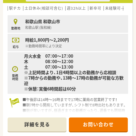
駅チカ
土日休み(相談可含む)
週32h以上
新卒可
未経験可
ブラ
和歌山県 和歌山市
和歌山駅 (阪和線)
勤務地
時給1,800円～2,200円
※勤務時間帯により決定
給与
月火水金 07：00～17：00
木 08：00～12：00
土 07：00～13：00
※上記時間より、1日4時間以上の勤務から応相談
勤務
※7時からの勤務や、13時～17時の勤務が可能な方歓
時間
迎
※休憩：実働6時間超は60分
■午後診は14時～16時までで17時に薬局の営業終了です！
■朝7時から開局していますが、シフト制で8時出社もあります。
■朝が早いですが、昼過ぎまでの勤務だったり、遅番でも閉局時
間が17時までで残業もほぼありません！
■今回の募集背景はご家族さんの転勤に伴う転居での退職と、高
詳細を見る
お問い合わせ
齢による引退での欠員補充募集です。
これまでは直近10年以上退職者が出ていない離職率の非常に