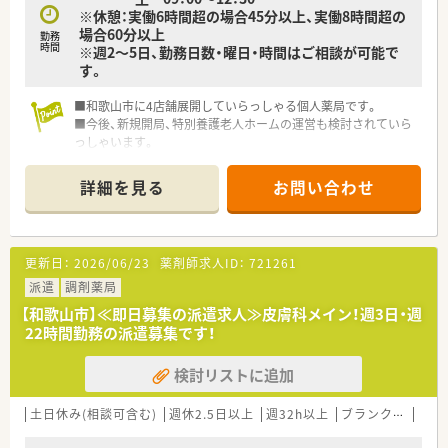
※休憩：実働6時間超の場合45分以上、実働8時間超の
場合60分以上
勤務
時間
※週2～5日、勤務日数・曜日・時間はご相談が可能で
す。
■和歌山市に4店舗展開していらっしゃる個人薬局です。
■今後、新規開局、特別養護老人ホームの運営も検討されていら
っしゃいます。
■社長様も別店舗にて管理薬剤師として勤務していらっしゃい
ます。
詳細を見る
お問い合わせ
更新日：
2026/06/23
薬剤師求人ID：
721261
派遣
調剤薬局
【和歌山市】≪即日募集の派遣求人≫皮膚科メイン！週3日・週
22時間勤務の派遣募集です！
検討リストに追加
土日休み(相談可含む)
週休2.5日以上
週32h以上
ブランク可
Ｗワ