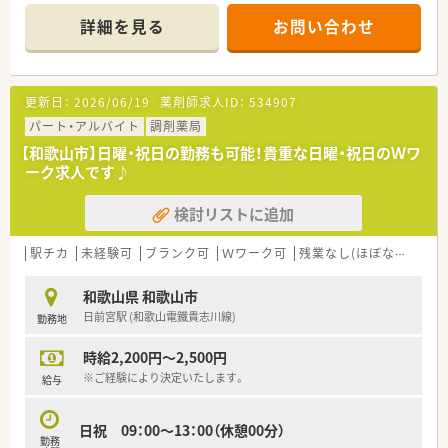
■社長は40代男性で、薬剤師として店舗で勤務をされながら薬
詳細を見る
お問い合わせ
局経営をされておられますので、
現場の意見に寄り添った考え・視点で社員の方々と接していら
っしゃいます。
■急なお休みなどの緊急時には社長がヘルプに来てくださるの
更新日：
2026/06/19
薬剤師求人ID：
534907
で安心してお休み頂けます。
■個々のポテンシャルを尊重され現場に任せるスタンスなので、
パート・アルバイト
調剤薬局
ルールの押し付けやノルマなどの縛りはなく自由な社風です。
【和歌山市】日曜・祝日の勤務も可能！貴重な日曜・祝日のＷワ
■自ら情報を取りに来る社員には、しっかりと教育をしてくださ
ーク求人です♪
るので放任主義という感じではありません。
■総合病院の門前からクリニック門前まで幅広く取り扱ってお
検討リストに追加
り、スキルアップできる環境です。
■基本的には店舗異動はなく、全店残業がほぼ無いのも特徴の1
つです（全社平均残業5時間未満/月）
駅チカ
未経験可
ブランク可
Ｗワーク可
残業なし(ほぼなし含む)
■労働時間はフレックスタイム制を導入されており、所定労働時
間を満たしていれば自由にシフトを調整できます。
和歌山県 和歌山市
日前宮駅 (和歌山電鐵貴志川線)
勤務地
時給2,200円～2,500円
※ご経験により決定いたします。
給与
日祝 09：00～13：00（休憩00分）
勤務