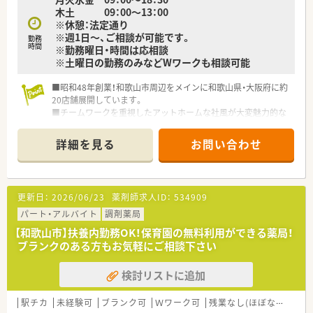
木土 09：00～13：00
※休憩：法定通り
※週1日～、ご相談が可能です。
勤務
時間
※勤務曜日・時間は応相談
※土曜日の勤務のみなどWワークも相談可能
■昭和48年創業！和歌山市周辺をメインに和歌山県・大阪府に約
20店舗展開しています。
■チームワークを重視したアットホームな社風が大変魅力的な
会社です。
■地域のかかりつけ薬局として、地域の方の医療に貢献されてい
詳細を見る
お問い合わせ
らっしゃいます。
■在宅研修や在宅薬学会、近畿学術大会に関しても参加されてい
ます。
■機械化も進んでおり、現在ほぼ全店に監査機を導入済み！水剤
更新日：
2026/06/23
薬剤師求人ID：
534909
の多い店舗は分注機も入っています。
パート・アルバイト
調剤薬局
【和歌山市】扶養内勤務OK！保育園の無料利用ができる薬局！
ブランクのある方もお気軽にご相談下さい
検討リストに追加
駅チカ
未経験可
ブランク可
Ｗワーク可
残業なし(ほぼなし含む)