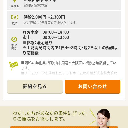
紀和駅 (紀勢本線)
勤務地
時給2,000円～2,300円
※ご経験・ご年齢等を考慮いたします。
給与
月火木金 09：00～18：00
水土 09：00～13：00
※休憩：法定通り
勤務
※上記開局時間内で1日4～8時間・週2日以上の勤務よ
時間
り応相談
■昭和48年創業、和歌山市周辺と大阪府に複数店舗展開してい
ます。
■チームワークを重視したアットホームな社風が大変魅力的な
会社です。
■和歌山市周辺の出店が多く、和歌山市を希望する方にはオスス
詳細を見る
お問い合わせ
メです。
■地域のかかりつけ薬局として、地域の方の医療に貢献されてい
らっしゃいます。
わたしたちがあなたの条件にぴった
りの職場をお探しします。