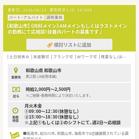
在宅・施設調剤の促進など、社会ニーズに対応した薬局づくり
を行っております。
更新日：
2026/06/23
薬剤師求人ID：
367095
■グループ共通で運用する「基幹システム（在庫・経理）」、「監査
パート・アルバイト
調剤薬局
及び過誤防止システム」なども導入され、安心して調剤業務がで
きる環境も整備しております。
【和歌山市】《内科メイン》AMメインもしくはラストメイン
■原則として、配属店舗での勤務となりますが、他店舗での勤務
の勤務にて応相談！扶養内パートの募集です♪
やマネジメント等級への昇格などの要望にも対応しています。
■グループ水準の人事評価制度を導入（予定）し、評価に基づく公
検討リストに追加
平・公正な昇降級・昇降格を行うほか、
退職金制度も、現状の積立方式から将来的には企業型確定拠出
土日祝休み
未経験可
ブランク可
Ｗワーク可
残業なし(ほぼなし含む)
年金（企業型DC）への移行も予定しております。
■年間休日120日以上、また年次有給休暇の取得率（実績：70％前
後）も高く、プライベートの両立もとりやすい環境です。
和歌山県 和歌山市
■産休・育休制度を取得され復帰した従業員も多いほか、介護休
黒江駅 (JR紀勢本線)
勤務地
業制度も整備され、どなたでも働きやすい環境が整っています。
■研修は、取引業者との勉強会のほか、人事、コンプライアンス、
時給2,000円～2,500円
接遇、等級・職種別研修などにも参加することができます。
※ご経験・勤務時間により決定いたします。
給与
■社員割引やレジャー施設の利用など、福利厚生も充実しており
ます。
月火木金
■本人からの希望がない限り、基本的には会社都合の無理な異動
①09：00～12：30（休憩なし）
はございません。
②15：00～18：30（休憩なし）
勤務
時間
※上記①もしくは②のシフトにて、週2日～応相談
■阪南市、紀の川市、和歌山市、海南市で6店舗展開されている調