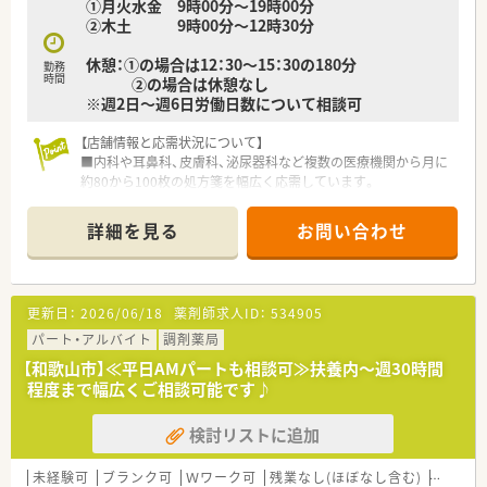
①月火水金 9時00分〜19時00分
人として成長できる研修も行っています。
②木土 9時00分〜12時30分
■借り上げ社宅相談可能です。半額自己負担として天引きされ
ます。
休憩：①の場合は12：30～15：30の180分
勤務
時間
②の場合は休憩なし
＊＊＊＊こんな方にオススメ！＊＊＊＊
※週2日〜週6日労働日数について相談可
■地元の和歌山に根差して、地域から愛される薬局のこれからの
発展を支えてくれる方
【店舗情報と応需状況について】
■豊富な研修で薬剤師としての幅広い知識を身につけたい方
■内科や耳鼻科、皮膚科、泌尿器科など複数の医療機関から月に
■今まで以上に対人業務に注力したい方
約80から100枚の処方箋を幅広く応需しています。
■最寄りの湯浅駅からは徒歩で10分ほどの好立地にあり、毎日
の通勤における身体的負担を大きく軽減できます。
詳細を見る
お問い合わせ
■月曜から水曜と金曜は19時までの営業で、木曜と土曜は12時
半までの半日営業となり予定も立てやすいです。
【求人情報について】
更新日：
2026/06/18
薬剤師求人ID：
534905
■調剤業務や監査、服薬指導といった薬剤師としての基本的な業
務全般を、責任を持って幅広くご担当いただきます。
パート・アルバイト
調剤薬局
■昇給は年に1回設けられており、あなたの日々の頑張りやスキ
【和歌山市】≪平日AMパートも相談可≫扶養内～週30時間
ルアップの成果が着実に給与へ反映される仕組みです。
程度まで幅広くご相談可能です♪
■車での通勤も可能となっており、ご自身のライフスタイルに合
わせた無理のない通勤手段を自由に選択していただけます。
検討リストに追加
【勤務実態について】
■薬剤師は2名、事務員は3名というアットホームな人員体制で、
未経験可
ブランク可
Ｗワーク可
残業なし(ほぼなし含む)
車通勤