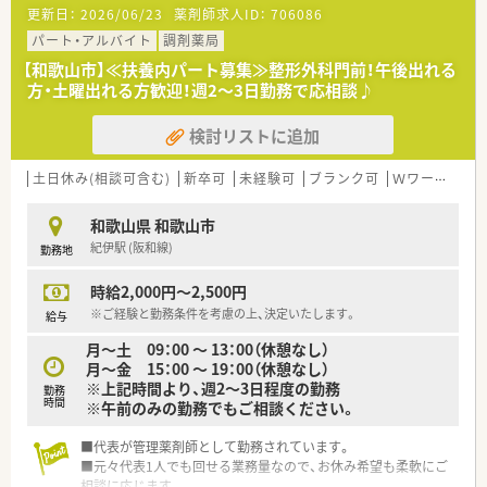
更新日：
2026/06/23
薬剤師求人ID：
706086
パート・アルバイト
調剤薬局
【和歌山市】≪扶養内パート募集≫整形外科門前！午後出れる
方・土曜出れる方歓迎！週2～3日勤務で応相談♪
検討リストに追加
土日休み(相談可含む)
新卒可
未経験可
ブランク可
Ｗワーク可
和歌山県 和歌山市
紀伊駅 (阪和線)
勤務地
時給2,000円～2,500円
※ご経験と勤務条件を考慮の上、決定いたします。
給与
月～土 09：00 ～ 13：00（休憩なし）
月～金 15：00 ～ 19：00（休憩なし）
※上記時間より、週2～3日程度の勤務
勤務
時間
※午前のみの勤務でもご相談ください。
■代表が管理薬剤師として勤務されています。
■元々代表1人でも回せる業務量なので、お休み希望も柔軟にご
相談に応じます。