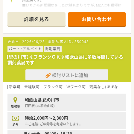
剤薬局です。
■いちから新規開局をした店舗もありますが、M&Aにも積極的
なので店舗のカラーはそれぞれ違いがあります。
■社長は40代男性で、薬剤師として店舗で勤務をされながら薬
詳細を見る
お問い合わせ
局経営をされておられますので、
現場の意見に寄り添った考え・視点で社員の方々と接していら
っしゃいます。
■急なお休みなどの緊急時には社長がヘルプに来てくださるの
更新日：
2026/06/23
薬剤師求人ID：
350048
で安心してお休み頂けます。
■個々のポテンシャルを尊重され現場に任せるスタンスなので、
パート・アルバイト
調剤薬局
ルールの押し付けやノルマなどの縛りはなく自由な社風です。
【紀の川市】≪ブランクＯＫ≫和歌山県に多数展開している
■自ら情報を取りに来る社員には、しっかりと教育をしてくださ
調剤薬局です
るので放任主義という感じではありません。
■総合病院の門前からクリニック門前まで幅広く取り扱ってお
検討リストに追加
り、スキルアップできる環境です。
■基本的には店舗異動はなく、全店残業がほぼ無いのも特徴の1
つです（全社平均残業5時間未満/月）
新卒可
未経験可
ブランク可
Ｗワーク可
残業なし(ほぼなし含む)
■労働時間はフレックスタイム制を導入されており、所定労働時
間を満たしていれば自由にシフトを調整できます。
和歌山県 紀の川市
打田駅 (JR和歌山線)
勤務地
時給2,000円～2,300円
※ご経験・ご年齢等を考慮いたします。
給与
月火水金 09：00～18：30