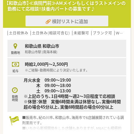
■在宅は居宅だけではなく施設も対応しており、往診同行はござ
【和歌山市】≪病院門前≫AMメインもしくはラストメインの
いませんが配達を行っています。
勤務にて応相談！扶養内パートの募集です♪
■代表を含め従業員さんは40代以上でみなさん落ち着いた雰囲
気の方々です。
検討リストに追加
■穏やかな方が多くアットホームな雰囲気の薬局です。
土日祝休み
土日休み(相談可含む)
未経験可
ブランク可
Ｗワーク可
和歌山県 和歌山市
和歌山市駅 (南海本線)
勤務地
時給2,000円～2,500円
※ご経験・勤務時間により決定いたします。
給与
月火水金 09:00～19:00
木 09:00～18:00
土 09:00～13:00
※上記のうち、1日4時間～週2～3日程度で応相談
勤務
時間
※休憩：休憩 実働6時間未満は休憩なし、実働6時間
超の場合45分以上、実働8時間超の場合60分以上
■阪南市、紀の川市、和歌山市、海南市で6店舗展開されている調
剤薬局です。
■いちから新規開局をした店舗もありますが、M&Aにも積極的
なので店舗のカラーはそれぞれ違いがあります。