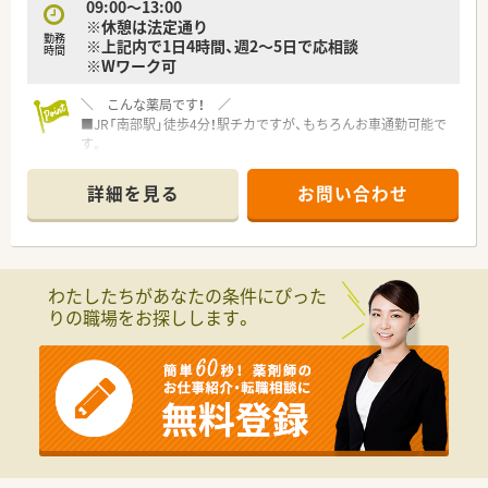
09:00～13:00
※休憩は法定通り
勤務
※上記内で1日4時間、週2～5日で応相談
時間
※Wワーク可
＼ こんな薬局です！ ／
■JR「南部駅」徒歩4分！駅チカですが、もちろんお車通勤可能で
す。
■内科, 小児科, 歯科をメインに、1日30枚～40枚応需していま
す。
詳細を見る
お問い合わせ
■内科クリニックに隣接しており、平日のみの開局で終業も17
時か18時と早い店舗です。
＼ こんな企業です！ ／
わたしたちがあなたの条件にぴった
■大阪・奈良・和歌山でグループ合わせて30店舗以上展開してい
りの職場をお探しします。
る調剤薬局です。
■2020年に大手調剤薬局のホールディングスに加わって、福利
厚生や教育研修も利用可能です。
■社内を３つのエリアに分け、それぞれにエリア長を配置。その
他、ラウンダー勤務の薬剤師も在籍しておりますので、応援体制
が整っています。
■今後の薬局の生き残りを図るべく、「地域に求められる薬局」
を目指し、かかりつけ薬局・薬剤師の積極的な推進や地域連携薬
局への認定、