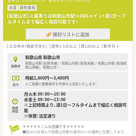
更新日：
2026/06/26
薬剤師求人ID：
689953
派遣
調剤薬局
【和歌山市】≪最寄りは和歌山市駅≫内科メイン！週1日～フ
ルタイムまで幅広く相談可能です！
検討リストに追加
土日休み(相談可含む)
週休2.5日以上
週32h以上
新卒可
未経験可
和歌山県 和歌山市
和歌山市駅 (紀勢本線)／和歌山市駅 (南海本線)／和歌山市駅 (南海和
勤務地
歌山港線)／和歌山市
…
時給2,800円～3,400円
※ご経験と勤務条件を考慮の上決定いたします。
給与
月火木 09：00～19：00
水金土 09：00～13：00
※上記時間より、週1日～フルタイムまで幅広く相談可
勤務
能
時間
※休憩：法定通り
＊＊＊＊＊こんな店舗です＊＊＊＊＊
■紀の川を挟んで和歌山市駅の真向かいの場所に位置しており、