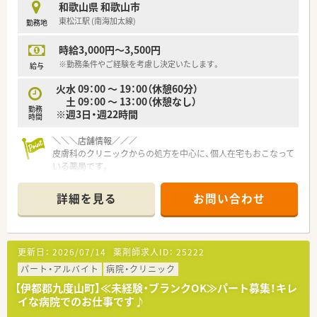
和歌山県 和歌山市
東松江駅 (南海加太線)
勤務地
時給3,000円～3,500円
※勤務条件やご経験を考慮し決定いたします。
給与
火水 09：00 ～ 19：00（休憩60分）
土 09：00 ～ 13：00（休憩なし）
勤務
※週3日・週22時間
時間
＼＼＼店舗情報／／／
皮膚科のクリニックからの処方を中心に、個人在宅もおこなって
いる薬局です。
周辺にはコンビニ・スーパーや飲食店などの商業施設が多くあ
り、休憩やお仕事帰りのお立ち寄りにも便利です。
詳細を見る
お問い合わせ
＼＼＼こんな薬局です／／／
■和歌山市と中心に5店舗展開している地域密着型の調剤薬局で
す。
更新日：
2026/07/14
薬剤師求人ID：
25222
■代表は40代前半の男性で、物腰の柔らかく、何でも気軽に相談
ができる雰囲気をお持ちの方です。
パート・アルバイト
病院・クリニック
薬剤師ですので、業務においての悩みや、その悩みについての
【伊都郡九度山町】≪未経験・ブランクOK≫パート募集！キレ
解決方法などもしっかりと相談ができます。
イな病院でのお仕事です♪
■5店舗すべてにおいて、地域体制加算も取れており、地域連携