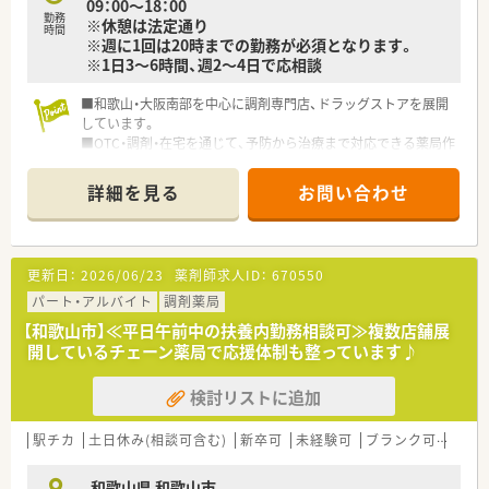
09：00～18：00
勤務
※休憩は法定通り
時間
※週に1回は20時までの勤務が必須となります。
※1日3～6時間、週2～4日で応相談
■和歌山・大阪南部を中心に調剤専門店、ドラッグストアを展開
しています。
■OTC・調剤・在宅を通じて、予防から治療まで対応できる薬局作
りをしています。
■今後も積極的に新規出店、ドラッグ併設薬局を増やしていく予
詳細を見る
お問い合わせ
定となります。
■OTCは各店登録販売者が在籍しておりますので、調剤部門メイ
ンでの業務になります。
■県外からの就業の場合は、社宅の用意があります。
更新日：
2026/06/23
薬剤師求人ID：
670550
■施設在宅を中心に在宅にも積極的に力を入れている会社とな
ります。
パート・アルバイト
調剤薬局
■毎年、新卒を数名採用しており、若手の薬剤師も沢山活躍して
【和歌山市】≪平日午前中の扶養内勤務相談可≫複数店舗展
おります。
開しているチェーン薬局で応援体制も整っています♪
検討リストに追加
駅チカ
土日休み(相談可含む)
新卒可
未経験可
ブランク可
Ｗワ
和歌山県 和歌山市