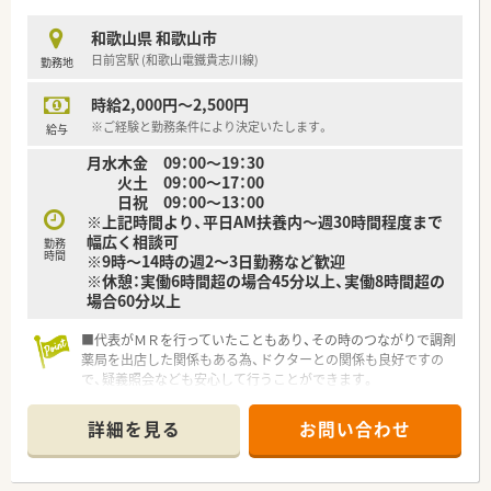
スタッフ同士がしっかりと協力し合い業務を進めます。
■店舗の代表者が常に現場にいるため、一人薬剤師としての過度
和歌山県 和歌山市
なプレッシャーを感じることなく安心して勤務できます。
日前宮駅 (和歌山電鐵貴志川線)
勤務地
■法定通りの有給休暇がしっかりと付与されるため、ご自身の体
調管理やご家族との時間を大切にしながら働けます。
時給2,000円～2,500円
※ご経験と勤務条件により決定いたします。
給与
月水木金 09：00～19：30
火土 09：00～17：00
日祝 09：00～13：00
※上記時間より、平日AM扶養内～週30時間程度まで
幅広く相談可
勤務
時間
※9時～14時の週2～3日勤務など歓迎
※休憩：実働6時間超の場合45分以上、実働8時間超の
場合60分以上
■代表がＭＲを行っていたこともあり、その時のつながりで調剤
薬局を出店した関係もある為、ドクターとの関係も良好ですの
で、疑義照会なども安心して行うことができます。
■30代～60代の薬剤師様が活躍をされており、アットホームな
雰囲気を作られています。
詳細を見る
お問い合わせ
■自社で保育園を運営しており、無料で利用をすることができま
す。