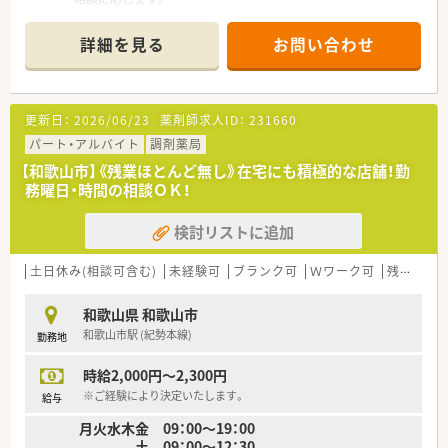
■在宅は施設は受けておらず、個人宅を数件受けていますが、代
表が対応されているので、外来業務に専念いただけます。
詳細を見る
お問い合わせ
■外来も在宅もどちらも対応希望の場合もお受けします。
更新日：
2026/06/23
薬剤師求人ID：
231660
パート・アルバイト
調剤薬局
【和歌山市】《残業ほとんど無し》在宅にも積極的な店舗！勤
務曜日・時間の相談ＯＫ！
検討リストに追加
土日休み(相談可含む)
未経験可
ブランク可
Ｗワーク可
残業なし(ほぼなし含む)
和歌山県 和歌山市
和歌山市駅 (紀勢本線)
勤務地
時給2,000円～2,300円
※ご経験により決定いたします。
給与
月火水木金 09：00～19：00
土 09：00～12：30