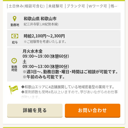
土日休み(相談可含む)
未経験可
ブランク可
Ｗワーク可
残業なし(ほぼなし含む)
和歌山県 和歌山市
紀三井寺駅 (JR紀勢本線)
勤務地
時給2,100円～2,300円
※ご経験等を考慮いたします。
給与
月火水木金
09：00～19：00（休憩60分）
土
09：00～13：00（休憩00分）
勤務
時間
※週3日～、勤務日数・曜日・時間はご相談が可能です。
※午前のみも可能です。
◆和歌山エリアに4店舗展開している地域密着型の薬局です。
◆薬剤師数も常時4名以上いますので、学びあいながらのお仕事
が叶います。
詳細を見る
お問い合わせ