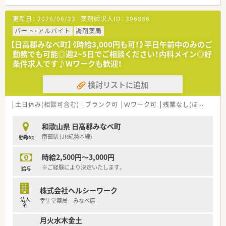
低い職場です！
更新日：
2026/06/23
薬剤師求人ID：
396886
パート・アルバイト
調剤薬局
【日高郡みなべ町】《時給3,000円も可！》平日午前中のみのご
勤務でも可能◎週2~5日でご相談ください！内科メイン◎好
条件求人です♪Wワークも歓迎！
検討リストに追加
土日休み(相談可含む)
ブランク可
Ｗワーク可
残業なし(ほぼなし含む)
和歌山県 日高郡みなべ町
南部駅 (JR紀勢本線)
勤務地
時給2,500円～3,000円
※ご経験により決定いたします。
給与
株式会社ヘルシーワーク
法人
幸生堂薬局 みなべ店
名
月火水木金土