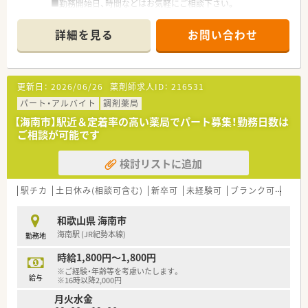
■勤務開始日、時間などはお気軽にご相談下さい。
詳細を見る
お問い合わせ
更新日：
2026/06/26
薬剤師求人ID：
216531
パート・アルバイト
調剤薬局
【海南市】駅近＆定着率の高い薬局でパート募集！勤務日数は
ご相談が可能です
検討リストに追加
駅チカ
土日休み(相談可含む)
新卒可
未経験可
ブランク可
Ｗワ
和歌山県 海南市
海南駅 (JR紀勢本線)
勤務地
時給1,800円～1,800円
※ご経験・年齢等を考慮いたします。
給与
※16時以降2,000円
月火水金