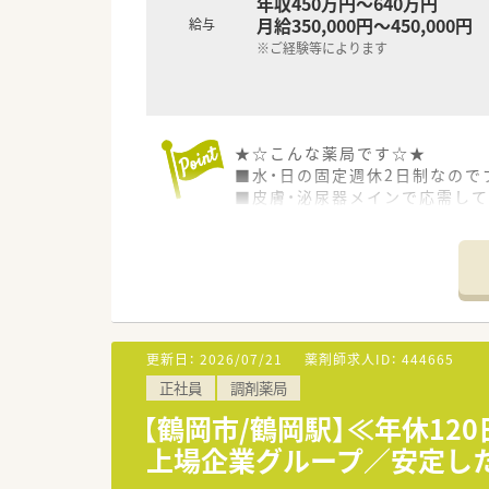
年収450万円～640万円
月給350,000円～450,000円
給与
※ご経験等によります
★☆こんな薬局です☆★
■水・日の固定週休2日制なので
■皮膚・泌尿器メインで応需して
■1日あたりの処方箋枚数は10
■年収ベースも高めの設定、監
■地域への貢献を感じることが
■地域に根ざした薬局で数店舗
更新日：
2026/07/21
薬剤師求人ID：
444665
正社員
調剤薬局
【鶴岡市/鶴岡駅】≪年休1
上場企業グループ／安定し