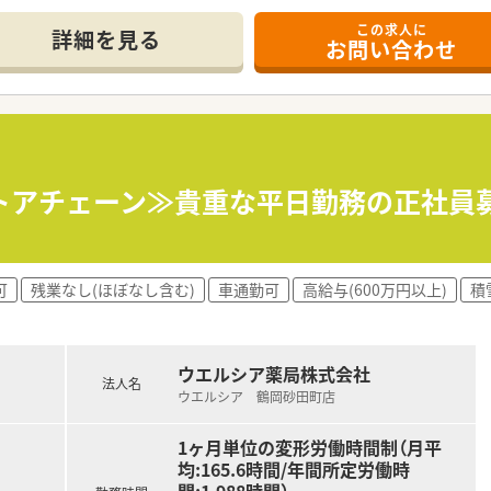
この求人に
て】
詳細を見る
お問い合わせ
期採用でお迎えし、今後の店舗運営をさらに活性化していくため
方も歓迎しており、前向きに業務に取り組みながら成長できる方
指しているため、患者様とのコミュニケーションを大切にできる
に密着した老舗企業で、時代に合わせて柔軟に事業を展開し続け
化粧品店1店舗を展開しており、代表取締役も薬剤師として現場
トアチェーン≫貴重な平日勤務の正社員募
同士も家族のような温かい関係性を築いており、定着率の高さが
円までご相談が可能で、ご経験やスキルをしっかりと考慮した給与
可
残業なし(ほぼなし含む)
車通勤可
高給与(600万円以上)
積
回で計3.5ヶ月分の賞与支給があり、頑張りが収入にしっかりと
薬剤師手当や住宅補助など福利厚生も充実しており、安心して長
ウエルシア薬局株式会社
法人名
ウエルシア 鶴岡砂田町店
1ヶ月単位の変形労働時間制（月平
均:165.6時間/年間所定労働時