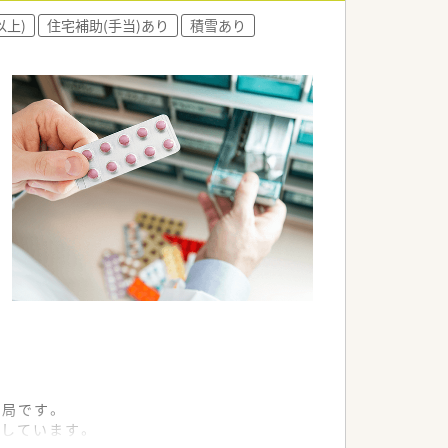
以上)
住宅補助(手当)あり
積雪あり
薬局です。
しています。