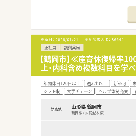
■1日あたり平均80枚の処方箋
【こんな方にオススメ】
■これから在宅医療の経験を積
■クリニックだけでなく総合病
■大手グループならではの安定
更新日：
2026/07/21
薬剤師求人ID：
86644
【やりがい/おすすめポイント】
正社員
調剤薬局
■新卒から管理職まで、階層別
■産休・育休取得率100%に加
【鶴岡市】≪産育休復帰率1
■最新のICTシステムや監査機
上・内科含め複数科目を学べ
【こんな取り組みをしています】
■日々の業務から得た知見を学
年間休日120日以上
週32h以上
新卒可
■調剤過誤防止に関する研究会
シフト制
大手チェーン
ヘルプ体制充実
■近隣店舗と在庫情報をリアル
山形県 鶴岡市
勤務地
鶴岡駅 (JR羽越本線)