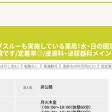
ブスルーも実施している薬局！水・日の固
です/定着率◎/皮膚科・泌尿器科メイン
ほぼなし含む)
転勤なし
車通勤可
高給与(600万円以上)
認定薬
非公開
法人名
月火木金
①09：00～18：00（休憩60分）