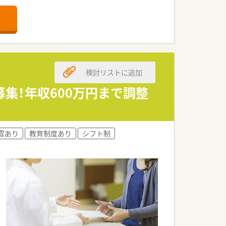
の募集です。
を求めています。
方が理想的です。
検討リストに追加
てきた法人です。
に出ています。
集！年収600万円まで調整
自慢の企業です。
設定です。
雪あり
教育制度あり
シフト制
反映される環境です。
く働けます。