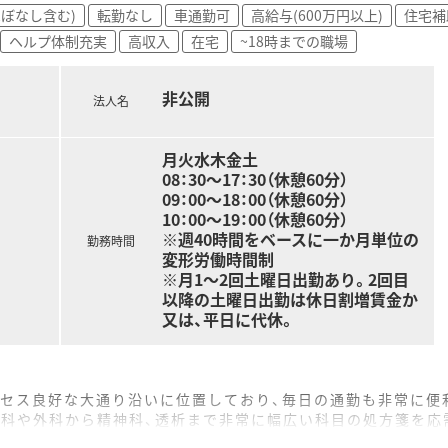
ほぼなし含む)
転勤なし
車通勤可
高給与(600万円以上)
住宅補
処方を受けております。
ヘルプ体制充実
高収入
在宅
~18時までの職場
本的に2名体制で行っています。
に考慮した相談スペースの設置、ユニバーサルデザインの商品を
づくりをモットーとしています。
非公開
行っており、多角的分野からのサービスも魅力の薬局です。
法人名
月火水木金土
に対応できる環境で長く就業したい方
08：30～17：30（休憩60分）
できる環境で働きたい方
09：00～18：00（休憩60分）
働きたい方
10：00～19：00（休憩60分）
※週40時間をベースに一か月単位の
勤務時間
変形労働時間制
※月1～2回土曜日出勤あり。2回目
以降の土曜日出勤は休日割増賃金か
又は、平日に代休。
クセス良好な大通り沿いに位置しており、毎日の通勤も非常に便
内科や外科から精神科、透析まで非常に幅広い科目の処方箋を応
を常勤薬剤師2名体制で対応しており、集中率も82パーセントと