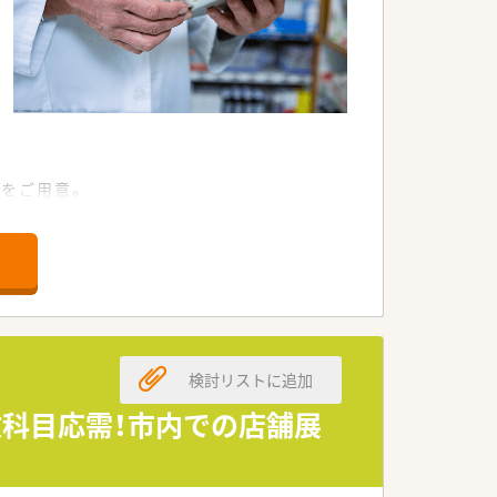
度をご用意。
ては全社共有しています。
境作りをしております。
検討リストに追加
数科目応需！市内での店舗展
目指しています。