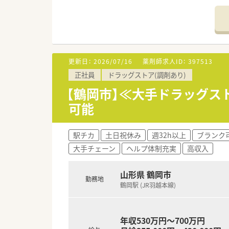
【募集背景と求める人物像につい
■次世代を担う新しい人材を定
■未経験の方やブランクがある
■地域に根ざした医療提供を目
更新日：
2026/07/16
薬剤師求人ID：
397513
【法人特徴について】
正社員
ドラッグストア(調剤あり)
■創業80年の歴史を持つ地元
■鶴岡市内に調剤薬局3店舗と
【鶴岡市】≪大手ドラッグス
■経営層との距離が近く、社員
可能
【求人情報について】
■年収は500万円から650万
駅チカ
土日祝休み
週32h以上
ブランク
■年1回の昇給制度に加え、年3
大手チェーン
ヘルプ体制充実
高収入
■残業手当や通勤手当のほか、
山形県 鶴岡市
勤務地
鶴岡駅 (JR羽越本線)
年収530万円～700万円