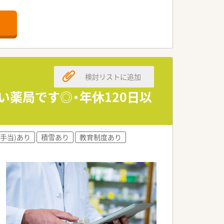
す。
たい方におすすめです。
長したい方に最適です。
におすすめです。
検討リストに追加
きる環境です。
な魅力です。
い薬局です◎・年休120日以
っています。
整っています。
手当)あり
積雪あり
教育制度あり
高めています。
務を効率化しています。