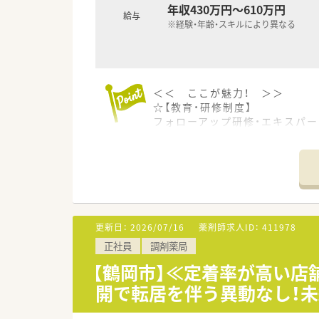
年収430万円～610万円
給与
※経験・年齢・スキルにより異なる
＜＜ ここが魅力！ ＞＞
☆【教育・研修制度】
フォローアップ研修・エキスパー
また、e-learningを導入
その他、学会発表にも積極的に
☆【福利厚生面】
産前・産後・育児休暇は100%
また、転居を伴う異動はなく、
更新日：
2026/07/16
薬剤師求人ID：
411978
正社員
調剤薬局
＜ 企業について ＞
東証プライム上場企業・東邦ホー
【鶴岡市】≪定着率が高い店
2013年に発足し、全国には40
開で転居を伴う異動なし！
「全ては健康を願う人々のため