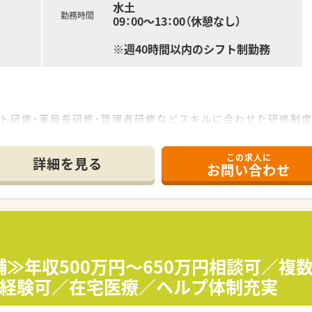
水土
勤務時間
09：00～13：00（休憩なし）
※週40時間以内のシフト制勤務
ト研修・薬局長研修・管理者研修などスキルに合わせた研修制
しており、こちらは会社で費用補助をしています。
参加しており、日々の取り組みから奨励し、調剤過誤防止につい
この求人に
詳細を見る
お問い合わせ
取得可能で、時短勤務で働く社員も多数いる環境です。
キャリアやライフプランの希望に応じて、長く安心して働ける環
ルディングスのグループ会社です！
舗≫年収500万円～650万円相談可／複
0店舗程展開しており、東北だけでも40店舗以上ございます。
未経験可／在宅医療／ヘルプ体制充実
に」をモットーに、地域の皆さまに信頼されるかかりつけ薬局を