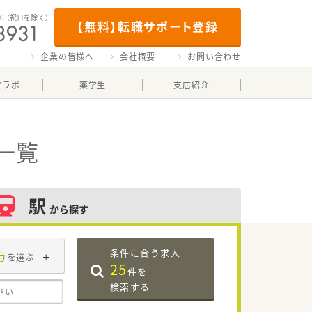
00
（祝日を除く）
【無料】転職サポート登録
企業の皆様へ
会社概要
お問い合わせ
マラボ
薬学生
支店紹介
一覧
駅
から探す
条件に合う求人
与
を選ぶ
25
件を
検索する