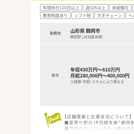
年間休日120日以上
週32h以上
未経験可
教育制度あり
シフト制
大手チェーン
ヘ
山形県 鶴岡市
勤務地
鶴岡駅 (JR羽越本線)
年収430万円～610万円
月給280,000円～400,000円
給与
※経験・年齢・スキルにより異なる
【店舗情報と応需状況について】
■最寄り駅のJR羽越本線「鶴岡
■門前のクリニックから整形外