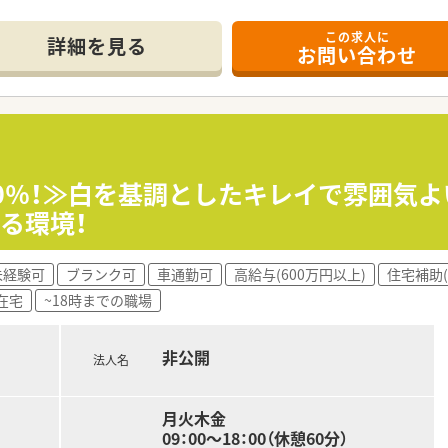
を、薬剤師4名体制で協力しながらゆとりを持って対応していま
この求人に
詳細を見る
お問い合わせ
み、地域包括ケアシステムの一員として地域医療に貢献していき
院の処方にも触れられるため、幅広い症例を学び薬剤師として成
した経営基盤と、充実した福利厚生のもとで安心して働きたい方
にきめ細かく用意された研修制度で、継続的に学びながら成長で
え、傷病見舞金制度や保養所の利用など、手厚い福利厚生が大き
00％！≫白を基調としたキレイで雰囲気よ
器の導入に積極的で、薬剤師が対人業務に集中しやすい環境が整
る環境！
会で発表することを奨励しており、知的好奇心を満たせる環境が
未経験可
ブランク可
車通勤可
高給与(600万円以上)
住宅補助(
を定期的に開催し、その内容を全社で共有することで安全意識を
在宅
~18時までの職場
タイムで共有するシステムを導入し、医薬品の安定供給と管理業
非公開
法人名
月火木金
09：00～18：00（休憩60分）