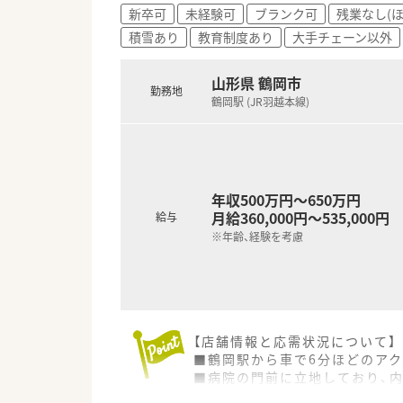
＜ 薬局について ＞
新卒可
未経験可
ブランク可
残業なし(
■内科・外科など様々な科目を
積雪あり
教育制度あり
大手チェーン以外
薬剤師は4名程在籍しており、基
■キッズスペースや、個人情報
方までに配慮したやさしい薬局
山形県 鶴岡市
勤務地
■また、在宅介護の支援なども
鶴岡駅 (JR羽越本線)
＜ こんな方にオススメ ＞
☆ライフイベントに応じて柔軟
☆ワークライフバランスが実現
☆大手グループ企業で安定して
年収500万円～650万円
月給360,000円～535,000円
給与
※年齢、経験を考慮
【店舗情報と応需状況について】
■鶴岡駅から車で6分ほどのア
■病院の門前に立地しており、
■1日あたり70枚ほどの処方箋