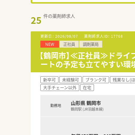
件の薬剤師求人
25
更新日：
2026/08/07
薬剤師求人ID：
17768
NEW
正社員
調剤薬局
【鶴岡市】≪正社員≫ドライ
ートの予定も立てやすい環境
新卒可
未経験可
ブランク可
残業なし(
大手チェーン以外
在宅
山形県 鶴岡市
勤務地
鶴岡駅 (JR羽越本線)