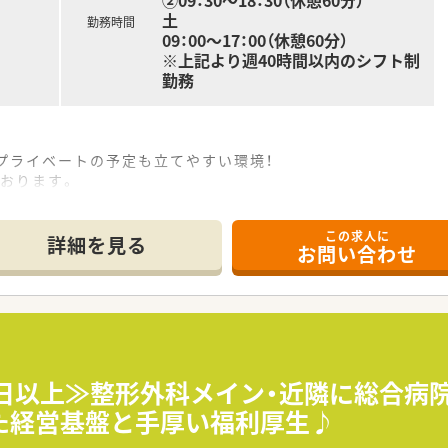
②09：30～18：30（休憩60分）
土
勤務時間
09：00～17：00（休憩60分）
※上記より週40時間以内のシフト制
勤務
プライベートの予定も立てやすい環境！
おります。
0枚前後となっております。
査システムも採用済みで過誤を防ぐ体制が整っています。
この求人に
でき・待遇面も含めとてもバランスのとれた求人です。
詳細を見る
お問い合わせ
展開されている企業様です。
20日以上≫整形外科メイン・近隣に総合
た経営基盤と手厚い福利厚生♪