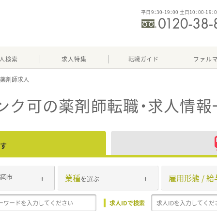
平日9：30-19：00 土日10：00-19：
人検索
求人特集
転職ガイド
ファル
ンク可
の薬剤師転職・求人情報
す
業種
雇用形態 / 給
鶴岡市
を選ぶ
求人IDで検索