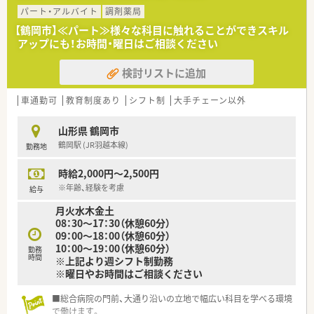
他にも、「採用業務に携わりたい」や、「エリアマネージャーにな
パート・アルバイト
調剤薬局
りたい」など、社員のやりたいことを後押ししております！
【鶴岡市】≪パート≫様々な科目に触れることができスキル
アップにも！お時間・曜日はご相談ください
３.【制度の充実】
■有給休暇は、1時間単位で取得が可能です。
検討リストに追加
■お子様が3歳になるまで時短勤務を採用しています。
更に紙おむつの支給もしているなど、育児中でも安心して就業で
きるような環境作りをしています。
車通勤可
教育制度あり
シフト制
大手チェーン以外
■e-Learningの受講割引制度もあります。
全社合同勉強会など、知識向上の為、独自の研修制度の充実にも
山形県 鶴岡市
力を入れています。
鶴岡駅 (JR羽越本線)
勤務地
時給2,000円～2,500円
＜ 企業について ＞
■1999年に創業し、山形県新庄市を本社に置き、東北を中心に薬
※年齢、経験を考慮
給与
局展開をしております。
月火水木金土
山形県には現在20店舗ございます。
08：30～17：30（休憩60分）
■店舗展開が、門前薬局から敷地内薬局など、豊富であるため、
09：00～18：00（休憩60分）
偏りなく様々な店舗で経験を積むことができるのが特徴です！
10：00～19：00（休憩60分）
勤務
まんべんなくスキルを身に着けることができる環境です。
時間
※上記より週シフト制勤務
※曜日やお時間はご相談ください
＜ 薬局について ＞
■耳鼻科クリニックが門前にあり、1日あたり50枚程応需してい
■総合病院の門前、大通り沿いの立地で幅広い科目を学べる環境
ます。
で働けます。
OTC医薬品も取り扱っており、接客経験も積むことが出来る店舗