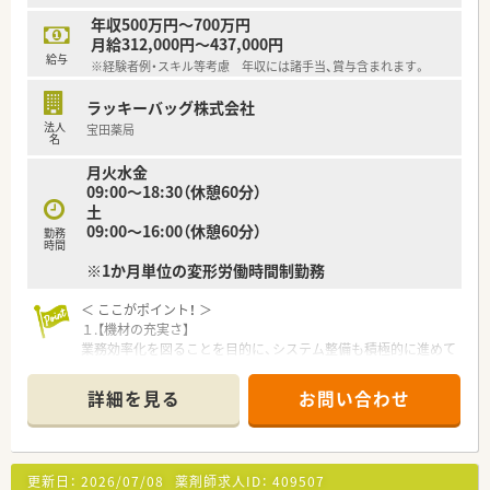
年収500万円～700万円
月給312,000円～437,000円
給与
※経験者例・スキル等考慮 年収には諸手当、賞与含まれます。
ラッキーバッグ株式会社
法人
宝田薬局
名
月火水金
09:00～18:30（休憩60分）
土
09:00～16:00（休憩60分）
勤務
時間
※1か月単位の変形労働時間制勤務
＜ ここがポイント！ ＞
１.【機材の充実さ】
業務効率化を図ることを目的に、システム整備も積極的に進めて
おります。
そのため、残業時間の短縮につながっており、月平均で5時間程
詳細を見る
お問い合わせ
となっております。
２.【豊富なキャリアパス】
若い方にも積極的にチャンスを与える社風で、20代で管理薬剤
更新日：
2026/07/08
薬剤師求人ID：
409507
師になった方もいらっしゃいます。