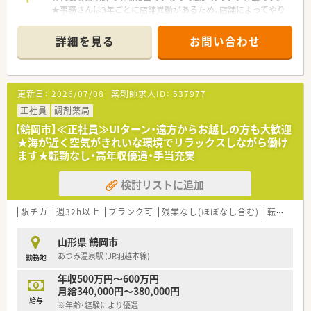
★事務さんは3年ごとに店舗異動があるため、店舗によってやり
方が違う、などの現場の問題を解消させています。
★全店舗事務さん4名で運営しており、ベテランでもあるので、
詳細を見る
お問い合わせ
薬剤師の業務効率にも繋がっています。
★節目に会社のイベントなども実施しており、横のつながりも大
事にしています。
★荘内エリアに店舗があり、比較的近いためヘルプ体制も整って
更新日：
2026/07/08
薬剤師求人ID：
537977
います。お互い様精神で支えあいながら仕事ができる環境です。
★半日単位で有給取得可能です。
正社員
調剤薬局
★産育休復帰率100％！勤続年数平均10年と定着率の良い会社で
【鶴岡市】≪正社員≫UIターン・遠方からお越しの方も大歓迎
す。
★海が近く空気がきれいな環境でリラックスしながら働け
ます★転勤なし・高年収優遇・手当充実
≪企業紹介≫
2011年創業で、創業当初からいらっしゃる社員の方で構成され
検討リストに追加
ています。異動や転勤なく、平均勤続年数が10年とほぼ創業から
の期間と重なっています。地域のかかりつけ薬剤師としてご活
躍いただける方をお迎えしたいと考えています。庄内地区で5店
駅チカ
週32h以上
ブランク可
残業なし(ほぼなし含む)
転勤なし
舗展開しており、全店近隣のため別店舗の社員の方との交流もあ
り、風通しの良さに繋がっています。代表も薬剤師として現場に
山形県 鶴岡市
出ておりますので、現場のことをしっかり理解しているので安心
あつみ温泉駅 (JR羽越本線)
勤務地
感もございます。積極的に出店をしていくスタイルではなく、地
域に根差した薬局経営を重視している企業様です。
年収500万円～600万円
月給340,000円～380,000円
≪薬局について≫
給与
※年齢・経験により優遇
小児科をメインに処方箋を応需しており、薬剤師は2名在籍中