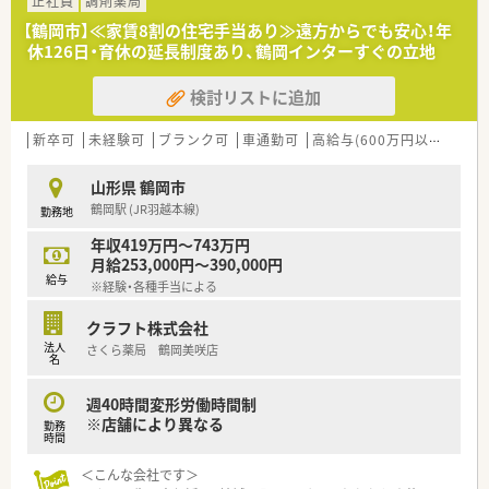
正社員
調剤薬局
■病気になってからの対応だけではなく、予防や健康の維持増進
【鶴岡市】≪家賃8割の住宅手当あり≫遠方からでも安心！年
といった手前の段階からの貢献を大切にします。
休126日・育休の延長制度あり、鶴岡インターすぐの立地
■処方箋のネット予約システムを積極的に導入するなど、患者様
の利便性を高めるIT活用を進めています。
検討リストに追加
【こんな方が活躍中】
■患者様の声にじっくりと耳を傾け、対面でのコミュニケーショ
新卒可
未経験可
ブランク可
車通勤可
高給与(600万円以上)
住宅
ンを大切にしながら信頼関係を築く方が活躍中です。
■外来業務に専念できる環境を活かして、調剤の正確性とスピー
山形県 鶴岡市
ド感を両立させながら効率的に業務をこなす方です。
鶴岡駅 (JR羽越本線)
勤務地
■近隣のクリニックと密な連携を取りながら、地域のかかりつけ
薬局として住民をサポートしているスタッフです。
年収419万円～743万円
月給253,000円～390,000円
給与
※経験・各種手当による
クラフト株式会社
法人
さくら薬局 鶴岡美咲店
名
週40時間変形労働時間制
※店舗により異なる
勤務
時間
＜こんな会社です＞