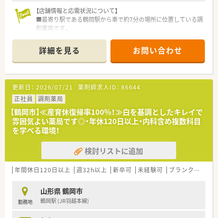
【店舗情報と応需状況について】
■最寄り駅である鶴岡駅から車で約7分の場所に位置している調
剤薬局です。
■主な応需科目は内科で、施設在宅も担当しており、処方箋は1
日平均70枚程度です。
詳細を見る
お問い合わせ
■薬剤師は常勤2名体制で、加えて事務スタッフも2名在籍して
おり、協力体制が整っています。
【勤務実態について】
更新日：
2026/07/21
薬剤師求人ID：
86644
■年間休日は120日程度と充実しており、夏季休暇や年末年始休
暇も取得することが可能です。
正社員
調剤薬局
■残業時間はほとんどなく、定時で退勤できるため、プライベー
【鶴岡市】≪産育休復帰率100％！≫白を基調としたキレイで
トな時間も大切にできます。
雰囲気よい薬局です◎・年休120日以上・内科含め複数科目
■有給休暇は半日単位で柔軟に取得できるほか、リフレッシュ休
を学べる環境！
暇制度も導入されています。
検討リストに追加
【職場環境と雰囲気】
■ノルマが緩やかで一人当たりの業務量も多くないため、人間関
係は良好で働きやすい環境です。
年間休日120日以上
週32h以上
新卒可
未経験可
ブランク可
車
■全体的に穏やかな社風でありながら、過去の経験からコンプラ
イアンス遵守の意識は高いです。
山形県 鶴岡市
■音声入力システムをはじめとした最新のICTを導入し、薬剤師
鶴岡駅 (JR羽越本線)
勤務地
が業務に集中できる環境です。