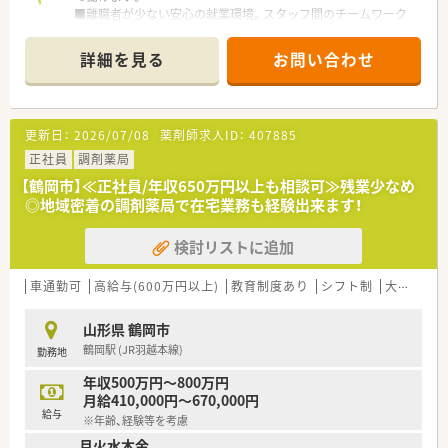
■離職者が少ない安心の就業環境。スタッフ間のチームワーク
です。
がよく患者様にも好評です。
■木・日が休みの店舗のため、独立した休みの取得が可能です。
■曜日・お時間は柔軟に相談可能です。家庭との両立や都合など
広々とした店内で陽の光がよく入る店舗です。患者様と向き合
詳細を見る
お問い合わせ
はお気軽に相談できます。
いながら服薬したい方にはオススメです。
■インターからもすぐそば。運転に自信がなくともバイパスの
運転なら安心ですね！
＜ こんな方はぜひご応募ください ＞
■ブランクのある方もまずはご相談ください。より働きやすい
☆様々な店舗で経験を積みたい方
更新日：
2026/07/08
薬剤師求人ID：
407885
時間をご提案いたします。
☆調剤未経験者でもOK！
正社員
調剤薬局
医療に対する思いやお人柄を重視で積極的に採用しています。
☆週休2日制の店舗でオンオフの切り替えよく働きたい方
【鶴岡市】≪正社員/年収650万円以上も相談可≫残業少なめ
◎地域密着の調剤薬局で在宅業務も経験出来ます！
検討リストに追加
車通勤可
高給与(600万円以上)
教育制度あり
シフト制
大手チェーン以外
山形県 鶴岡市
鶴岡駅 (JR羽越本線)
勤務地
年収500万円～800万円
月給410,000円～670,000円
給与
※年齢、経験等を考慮
月火水木金