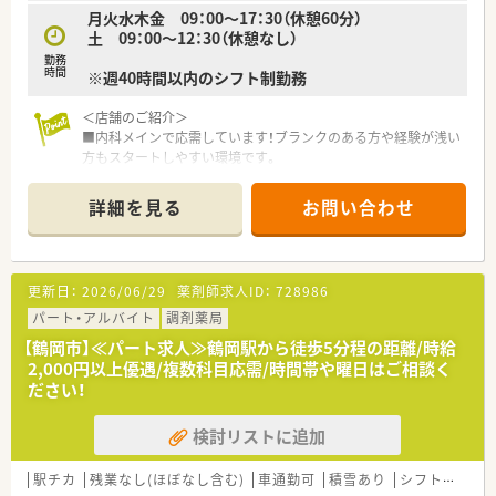
月火水木金 09：00～17：30（休憩60分）
で、一人当たりの業務量に無理なく対応できる環境です◎
土 09：00～12：30（休憩なし）
庄内エリアに他の店舗もあるため、ヘルプ体制も整っています。
お互い様精神で支えあいながら仕事ができる環境です♪
勤務
時間
※週40時間以内のシフト制勤務
≪プライベートと両立◎≫
最大17時半時までの勤務となり、ワークライフバランス重視し
＜店舗のご紹介＞
たい方にもおススメです。残業時間も平均5～6時間/月となって
■内科メインで応需しています！ブランクのある方や経験が浅い
おり、あまり長引くことがありません。社員全員が公平であるこ
方もスタートしやすい環境です。
とを意識しており、夏季休暇や年末年始休暇なども、全店揃うよ
■最寄駅から徒歩8分ほどの立地にあり、お車での通勤も可能な
うに有給使用なども含めて工夫しています。
ためお好きな手段で通勤できます！
詳細を見る
お問い合わせ
■日本海が近くに見え、リラックスしやすく空気がきれいな環境
≪こんな方におススメ≫
で就業できます♪
★家庭やプライベートと両立しながら経験を活かせる環境で働
きたい方
＜こんな方にオススメ＞
更新日：
2026/06/29
薬剤師求人ID：
728986
★異動や転勤なく腰を据えて働きたい方
■ブランクがあり、今後復帰を考えている方
★現場のことをしっかりわかってくれている会社でお勤めされ
■異動なく腰を据えて働きたい方
パート・アルバイト
調剤薬局
たい方
■UIターン・遠方からお越しの方も大歓迎！
【鶴岡市】≪パート求人≫鶴岡駅から徒歩5分程の距離/時給
2,000円以上優遇/複数科目応需/時間帯や曜日はご相談く
＜企業のご紹介＞
ださい！
■宮城を中心に山形・関東地区へ店舗展開しております。今後も
関西など広範囲の出店を計画している急成長企業です。
検討リストに追加
■管理職志望の方から仕事と家庭の両立を目指す方まで様々な
希望を持つスタッフが連携を取って運営を行っております。
■スキンケア用品、サプリメントの通信販売、薬局開設のコンサ
駅チカ
残業なし(ほぼなし含む)
車通勤可
積雪あり
シフト制
大
ルティング事業まで幅広く事業展開しております。