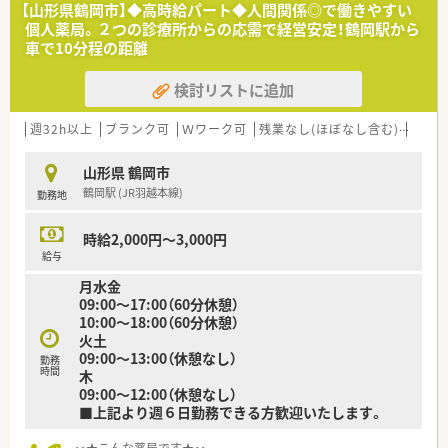
クのある方でも安心してご修業いただけますよ。代表も薬剤師
【山形県鶴岡市】◆高時給パート◆人間関係◎で働きやすい
として現場に入っており、患者様の声と従業員の声も大事にして
個人薬局。２つの診療所からの応需で経営安定！鶴岡駅から
いらっしゃいます。
車で10分程の距離
≪充実の制度≫
検討リストに追加
ワークライフバランスを大事にしたいお考えの企業様です。5日
間連続で有給休暇を取得するなど連休取得も叶えられる「リフレ
ッシュ休暇制度」を導入しており、既存の社員の方にも好評で
週32h以上
ブランク可
Ｗワーク可
残業なし(ほぼなし含む)
高時給
す。また、県外遠方から転居されていらっしゃる方には転居費用
補助もしております。
山形県 鶴岡市
鶴岡駅 (JR羽越本線)
勤務地
≪こんな方におススメ≫
★腰を据えて働きたい方
★ワークライフバランス重視したい方
時給2,000円～3,000円
★地域医療に貢献したい意欲がある方
給与
月水金
09:00～17:00（60分休憩）
10:00～18:00（60分休憩）
火土
09:00～13:00（休憩なし）
勤務
時間
木
09:00～12:00（休憩なし）
■上記より週６日勤務できる方歓迎いたします。