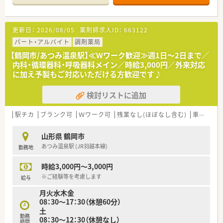
半スタートと業界TOP水準！
■職種や職域に合わせ、豊富な社内研修や外部組織と連携した研
修を用意されています
更新日：
2026/08/05
薬剤師求人ID：
663122
■薬剤師が中心の会社だからこそ活躍できるキャリアパスが多
種多様に用意されています。
パート・アルバイト
調剤薬局
■店舗拡大に伴い、エリアマネジャーや営業部長等のマネジメン
【鶴岡市/あつみ温泉駅】≪Wワーク歓迎≫週1日～2日まで／
トのポジションも増えます。
内科・循環器科・呼吸器科メイン／時給3,000円／外来対応
■在宅や教育等の専門性を活かせるスペシャリストを目指すこ
に加え予製もご対応いただける方歓迎です♪
とも可能です。
■その他にも、管理部門や商品部門等の本社スタッフなど活動領
検討リストに追加
域は多種多様です。
■在宅実施店舗は年々増加しており、在宅医療へもしっかりと関
わる事ができます。
駅チカ
ブランク可
Ｗワーク可
残業なし(ほぼなし含む)
車通勤可
■育児休暇は3歳まで取得が可能で、時短制度は小学5年生まで
時短勤務ができるよう変更予定です。
山形県 鶴岡市
■年間休日が120日とワークライフバランスが整っています
あつみ温泉駅 (JR羽越本線)
勤務地
■日用品から常備薬まで、従業員割引制度など嬉しいメリットも
たくさんあります！
時給3,000円～3,000円
※ご経験等を考慮します
給与
月火水木金
08：30～17：30（休憩60分）
土
勤務
08：30～12：30（休憩なし）
時間