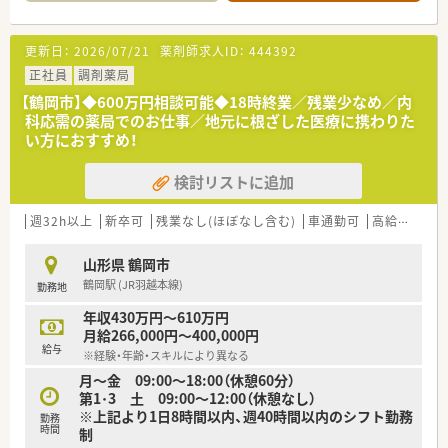
らゆとりを持って対応しています。
【こんな方にオススメ】
更新日：
2026/07/21
薬剤師求人ID：
444392
■これから在宅医療の経験を積み、地域包括ケアシステムの一員
として地域医療に貢献していきたい方におすすめです。
正社員
調剤薬局
■クリニックだけでなく総合病院の処方にも触れられるため、幅
【鶴岡市】◆600万円相談可能◆18時終業／残業少なめ／内
広い症例を学び薬剤師として成長したい方に最適です。
科応需の薬局でのお仕事／地元に根ざした医療に携わりた
■大手グループならではの安定した経営基盤と、充実した福利厚
い方におすすめ！
生のもとで安心して働きたい方におすすめです。
検討リストに追加
【やりがい/おすすめポイント】
■新卒から管理職まで、階層別にきめ細かく用意された研修制度
で、継続的に学びながら成長できる環境です。
週32h以上
新卒可
残業なし(ほぼなし含む)
車通勤可
高給与(600万円以上)
■産休・育休取得率100%に加え、傷病見舞金制度や保養所の利
用など、手厚い福利厚生が大きな魅力です。
山形県 鶴岡市
■最新のICTシステムや監査機器の導入に積極的で、薬剤師が対
鶴岡駅 (JR羽越本線)
勤務地
人業務に集中しやすい環境が整っています。
年収430万円～610万円
【こんな取り組みをしています】
月給266,000円～400,000円
■日々の業務から得た知見を学会で発表することを奨励してお
給与
※経験・年齢・スキルにより異なる
り、知的好奇心を満たせる環境が整っています。
月～金 09:00～18:00（休憩60分）
■調剤過誤防止に関する研究会を定期的に開催し、その内容を全
第1･3 土 09:00～12:00（休憩なし）
社で共有することで安全意識を高めています。
※上記より1日8時間以内、週40時間以内のシフト勤務
■近隣店舗と在庫情報をリアルタイムで共有するシステムを導
勤務
時間
制
入し、医薬品の安定供給と管理業務を効率化しています。