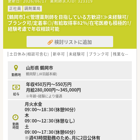
更新日：
2026/06/17
薬剤師求人ID：
323319
となります。
■「地域の人々の健康を支えたい」という思いを大事にされてい
正社員
調剤薬局
る方、ぜひご応募ください。
【鶴岡市】≪管理薬剤師を目指している方歓迎！≫未経験可/
ブランク可/定着率◎/有給取得率82％/在宅医療も積極的！/
経験考慮で年収相談可能
検討リストに追加
土日休み(相談可含む)
新卒可
未経験可
ブランク可
残業なし(ほぼなし含む)
山形県 鶴岡市
鶴岡駅 (JR羽越本線)
勤務地
年収450万円～550万円
月給280,000円～345,000円
給与
※年齢・経験により優遇
月火水金
09：00～18：30（休憩90分）
木
09：00～12：30（休憩なし）
勤務
土
時間
09：00～17：30（休憩60分）
※週43時間勤務のため、月に2日公休有