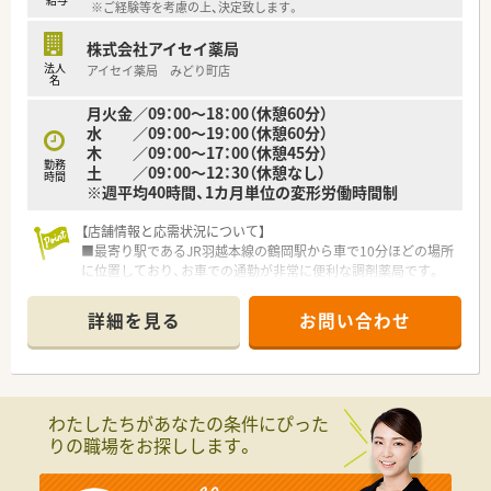
※ご経験等を考慮の上、決定致します。
株式会社アイセイ薬局
法人
アイセイ薬局 みどり町店
名
月火金／09：00～18：00（休憩60分）
水 ／09：00～19：00（休憩60分）
木 ／09：00～17：00（休憩45分）
勤務
土 ／09：00～12：30（休憩なし）
時間
※週平均40時間、1カ月単位の変形労働時間制
【店舗情報と応需状況について】
■最寄り駅であるJR羽越本線の鶴岡駅から車で10分ほどの場所
に位置しており、お車での通勤が非常に便利な調剤薬局です。
■近隣にある整形外科のクリニックから処方箋をメインに応需
しており、1日あたりの平均対応枚数は約90枚となっておりま
詳細を見る
お問い合わせ
す。
■薬剤師は常勤で4名が在籍し事務員も3名配置されているた
め、人員体制が厚くゆとりを持って日々の業務に取り組める環境
です。
わたしたちがあなたの条件にぴった
【想定される業務内容】
りの職場をお探しします。
■一般的な保険調剤業務全般として、整形外科を中心とした処方
箋の監査や正確な調剤作業のほか、丁寧な服薬指導をお任せしま
す。