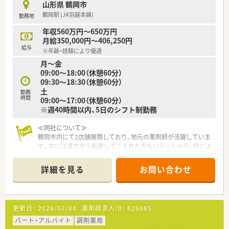
山形県 鶴岡市
鶴岡駅 (JR羽越本線)
勤務地
年収560万円～650万円
月給350,000円～406,250円
給与
※年齢・経験により優遇
月～金
09:00～18:00（休憩60分）
09:30～18:30（休憩60分）
土
勤務
時間
09:00～17:00（休憩60分）
※週40時間以内、5日のシフト制勤務
≪同社について≫
鶴岡市内にて2店舗展開しており、地元の薬剤師が活躍していま
す。中には遠方から転居してこられた方もいらっしゃり、同じよ
うな境遇の患者様とのお話に花を咲かせる場面も。主に住宅地
エリアに出店しており、高齢化が進む地域かつ、雪深い鶴岡の地
詳細を見る
お問い合わせ
で、患者様のご負担が少ないお薬の受け渡しを考え、どちらもド
ライブスルー型の店舗です。
≪薬局の特徴≫
更新日：
2026/07/08
薬剤師求人ID：
626865
薬局周辺に複数の医療機関があり、面対応で幅広い処方箋を応需
しています。フォローアップ体制も整えておりますので、ブラン
パート・アルバイト
調剤薬局