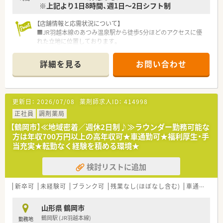
※上記より1日8時間、週1日～2日シフト制
【店舗情報と応需状況について】
■JR羽越本線のあつみ温泉駅から徒歩5分ほどのアクセスに優
れた立地に位置しております。
■応需科目は内科や呼吸器科や循環器科が中心であり処方箋枚
数は1日30枚程度となります。
詳細を見る
お問い合わせ
■店舗の勤務人員体制は薬剤師が常勤1名で医療事務が2名から
3名在籍しております。
【法人特徴について】
更新日：
2026/07/08
薬剤師求人ID：
414998
■東北や関東地区を中心に店舗を展開しており地域に密着した
調剤薬局事業を行っています。
正社員
調剤薬局
■通信販売事業や薬局コンサルティング事業など多角的な事業
【鶴岡市】≪地域密着／週休2日制♪≫ラウンダー勤務可能な
展開で堅実に成長しています。
方は年収700万円以上の高年収可★車通勤可★福利厚生・手
■代表と社員の距離が近く風通しの良い社風であり全員が安心
当充実★転勤なく経験を積める環境★
して働ける環境を整えています。
検討リストに追加
【こんな方が活躍中】
■周囲への思いやりを持ち柔軟に協調性を発揮しながら業務を
進められる方が活躍中です。
新卒可
未経験可
ブランク可
残業なし(ほぼなし含む)
車通勤可
■大手調剤薬局での勤務経験があり丁寧で落ち着いた対応がで
きる方が力を発揮しています。
山形県 鶴岡市
■自ら考えて行動することができ周囲との調和を大切にできる
鶴岡駅 (JR羽越本線)
勤務地
薬剤師が中心となっています。