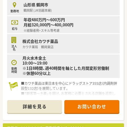
こうした働きやすい環境づくりに力を入れている『さくら薬局グ
山形県 鶴岡市
ループ』でご活躍されてみませんか？
鶴岡駅 (JR羽越本線)
勤務地
年収480万円～600万円
月給320,000円～400,000円
給与
※経験者例・スキル等考慮
株式会社カワチ薬品
法人
カワチ薬局 鶴岡東店
名
月火水木金土
10:00～19:00
※1日8時間、週40時間を軸とした月間変形労働制
勤務
時間
※休憩60分以上
■カワチ薬品は東日本を中心にドラッグストア355店（内調剤併
設型132店）を展開しています。
■「顧客第一主義」を掲げ、お客様に必要とされる店舗を追究し
ており品揃え数も業界随一です。
■薬剤師の募集にあたって、自宅通勤のエリア社員と転居を伴う
詳細を見る
お問い合わせ
異動があるナショナル社員の2コースに分かれています。
■勤務薬剤師だけでなく、薬局長や管理職、幹部候補としてのキ
ャリアビジョンも描ける環境です。
■調剤併設店舗でのご勤務の場合、薬剤師は調剤投薬業務が中心