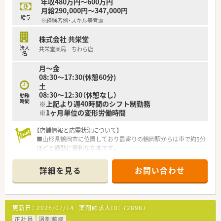
年収480万円～600万円
は24店舗ございます。
月給290,000円～347,000円
薬局以外にも医薬品卸、介護領域、保育園の運営など多岐にわた
給与
※経験者例・スキル等考慮
る経営を行っています。
『よろこばれて、よろこぶ』をコンセプトにしており、お客様から
株式会社 共栄堂
はもちろんのこと、従業員からの声も反映し喜んで働けるような
法人
共栄堂薬局 ちわら店
環境づくりを行っています。
名
薬剤師の平均年齢は47歳で、新卒入社の方はほぼ100％の定着率
月～金
を誇っています！
08:30～17:30(休憩60分)
土
≪ 求人のポイント ≫
08:30～12:30（休憩なし）
内科系メインの店舗です。
勤務
時間
※上記より週40時間のシフト制勤務
一包化の方の対応も多い店舗ですが、枚数・処方内容に合わせて
※1ヶ月単位の変形労働時間
余裕を持った人員配置をしております。
現在は男性薬剤師2名、女性薬剤師が1名在籍しております。
【店舗情報と応需状況について】
≪ こんな方におススメ ≫
■山形県鶴岡市に位置しており最寄りの鶴岡駅からは車で約5分
★マネジメントや複数店舗経験など着実にキャリアアップして
ほどと通勤に便利な立地です。
いきたい方
■近隣のクリニックから心療内科や皮膚科の処方箋を1日あたり
★ライフステージに合わせて長く働きたい方
平均30枚ほど応需しています。
詳細を見る
お問い合わせ
★健康イベントなども積極的に実施していきたい方
■現在は在宅業務の対応を行っておらず施設や居宅への訪問業
務の負担がない店舗環境です。
【募集背景と求める人物像について】
更新日：
2026/07/14
薬剤師求人ID：
728987
■今回の採用は店舗の体制強化を目的とした欠員補充であり意
欲的な方を幅広く募集しています。
正社員
調剤薬局