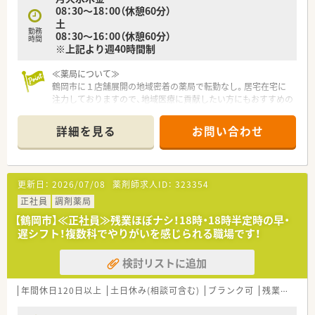
08：30～18：00（休憩60分）
土
勤務
08：30～16：00（休憩60分）
時間
※上記より週40時間制
≪薬局について≫
鶴岡市に１店舗展開の地域密着の薬局で転勤なし。居宅在宅に
注力しておりますので、地域医療に貢献したい方にもおすすめの
薬局です。今後の薬局展開を考え率先した採用活動を行ってい
ます。
詳細を見る
お問い合わせ
更新日：
2026/07/08
薬剤師求人ID：
323354
正社員
調剤薬局
【鶴岡市】≪正社員≫残業ほぼナシ！18時・18時半定時の早・
遅シフト！複数科でやりがいを感じられる職場です！
検討リストに追加
年間休日120日以上
土日休み(相談可含む)
ブランク可
残業なし(ほぼなし含む)