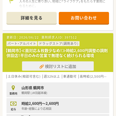
人々の人生に寄り添い、地域に「ライフケア」をもたらす薬局に
なるために。
さくら薬局グループでは様々な取り組みとともに、患者さまひと
りひとりの人生に寄り添い、質の高い医療サービスを届ける薬剤
詳細を見る
お問い合わせ
師を求め育てています。
＜特徴・ポイントのご紹介＞
★薬剤師を守る独自システム
更新日：
2026/06/22
薬剤師求人ID：
397512
業務をサポートするために様々なシステムを独自開発していま
す。
パート・アルバイト
ドラッグストア(調剤あり)
その一つが約20年前から導入され、進化を続けている調剤シス
【鶴岡市】≪面対応＆枚数少なめ！≫時給2,600円調整の調剤
テム「SPITS」。
併設店！平日のみの営業で無理なく続けられる環境
処方箋受付から一連の調剤業務を連動させ、業務効率化を図るほ
か、
検討リストに追加
調剤過誤防止機能を高め、患者様と働くスタッフを守っていま
す。
システム改修が必要な制度変更があった場合も、迅速に対応でき
土日休み(相談可含む)
週32h以上
車通勤可
高時給(2,500円以上)
る強みを生かしていきます。
山形県 鶴岡市
★刷新された新規採用者研修
鶴岡駅 (JR羽越本線)
勤務地
中途入社ならではの悩みを解消し、さくら薬局グループのビジョ
ンや社内規定などをご案内。
時給2,600円～2,600円
同期入社の方との繋がりを踏まえ、『さくら薬局の薬剤師』とし
て、安心してキャリアをスタートいただくための研修です。
年齢・経験により応相談
給与
店舗OJT・フォローアップや通常の社内研修と絡めて中途入社専