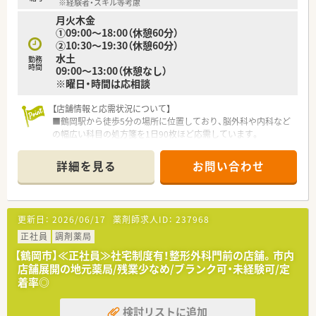
※経験者・スキル等考慮
月火木金
①09:00～18:00（休憩60分）
②10:30～19:30（休憩60分）
水土
勤務
時間
09:00～13:00（休憩なし）
※曜日・時間は応相談
【店舗情報と応需状況について】
■鶴岡駅から徒歩5分の場所に位置しており、脳外科や内科など
の幅広い科目の処方箋を1日90枚ほど応需しています。
■近隣クリニックとの連携が非常に強く、お子様からご高齢の方
まで幅広い層の患者様が来局される活気ある店舗です。
詳細を見る
お問い合わせ
■最新のネット予約システムを導入することで、待ち時間の短縮
と効率的な調剤業務の両立を実現している薬局です。
【法人特徴について】
更新日：
2026/06/17
薬剤師求人ID：
237968
■単なる調剤業務の枠を超えて、地域住民の健康を総合的にサポ
ートするトータルヘルスケアの提供を目指しています。
正社員
調剤薬局
■病気になってからの対応だけでなく、予防や維持増進といった
【鶴岡市】≪正社員≫社宅制度有！整形外科門前の店舗。市内
手前のステージからの貢献を大切にしている法人です。
店舗展開の地元薬局/残業少なめ/ブランク可・未経験可/定
■患者様の利便性向上を目指してIT活用を積極的に進めており、
着率◎
スムーズな薬の受け取りが可能な環境を整えています。
検討リストに追加
【想定される業務内容】