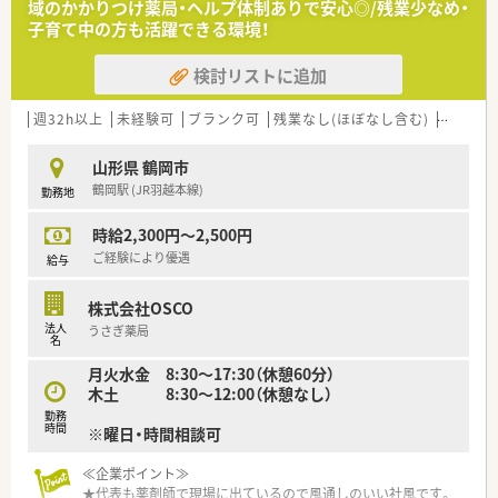
域のかかりつけ薬局・ヘルプ体制ありで安心◎/残業少なめ・
子育て中の方も活躍できる環境！
検討リストに追加
週32h以上
未経験可
ブランク可
残業なし(ほぼなし含む)
転勤な
山形県 鶴岡市
鶴岡駅 (JR羽越本線)
勤務地
時給2,300円～2,500円
ご経験により優遇
給与
株式会社OSCO
法人
うさぎ薬局
名
月火水金 8:30～17:30（休憩60分）
木土 8:30～12:00（休憩なし）
勤務
時間
※曜日・時間相談可
≪企業ポイント≫
★代表も薬剤師で現場に出ているので風通しのいい社風です。