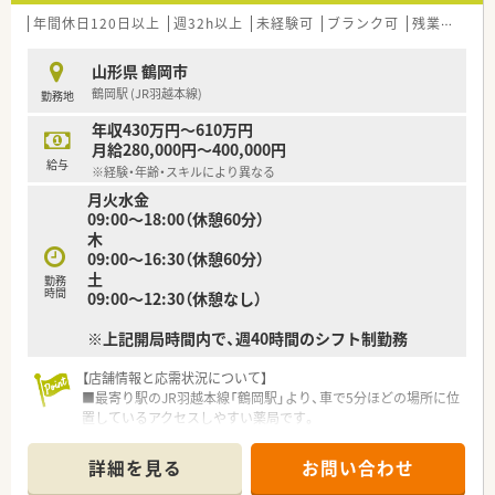
年間休日120日以上
週32h以上
未経験可
ブランク可
残業なし(ほぼなし含む)
山形県 鶴岡市
鶴岡駅 (JR羽越本線)
勤務地
年収430万円～610万円
月給280,000円～400,000円
給与
※経験・年齢・スキルにより異なる
月火水金
09:00～18:00（休憩60分）
木
09:00～16:30（休憩60分）
土
勤務
時間
09:00～12:30（休憩なし）
※上記開局時間内で、週40時間のシフト制勤務
【店舗情報と応需状況について】
■最寄り駅のJR羽越本線「鶴岡駅」より、車で5分ほどの場所に位
置しているアクセスしやすい薬局です。
■門前のクリニックから整形外科を主に、近隣にある総合病院か
らも幅広い科目の処方箋を応需しています。
詳細を見る
お問い合わせ
■1日あたり平均80枚の処方箋を、薬剤師4名体制で協力しなが