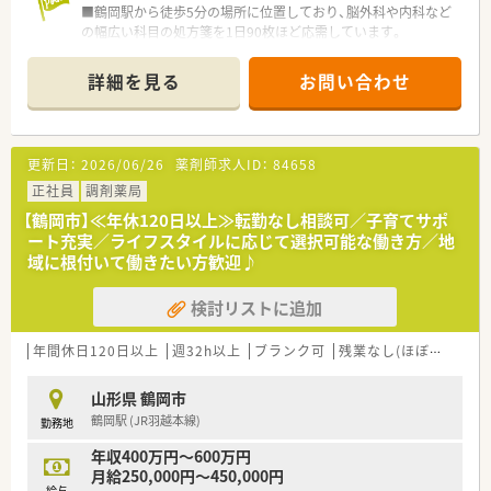
■鶴岡駅から徒歩5分の場所に位置しており、脳外科や内科など
の幅広い科目の処方箋を1日90枚ほど応需しています。
■近隣クリニックとの連携が非常に強く、お子様からご高齢の方
まで幅広い層の患者様が来局される活気ある店舗です。
詳細を見る
お問い合わせ
■最新のネット予約システムを導入することで、待ち時間の短縮
と効率的な調剤業務の両立を実現している薬局です。
【法人特徴について】
更新日：
2026/06/26
薬剤師求人ID：
84658
■単なる調剤業務の枠を超えて、地域住民の健康を総合的にサポ
ートするトータルヘルスケアの提供を目指しています。
正社員
調剤薬局
■病気になってからの対応だけでなく、予防や維持増進といった
【鶴岡市】≪年休120日以上≫転勤なし相談可／子育てサポ
手前のステージからの貢献を大切にしている法人です。
ート充実／ライフスタイルに応じて選択可能な働き方／地
■患者様の利便性向上を目指してIT活用を積極的に進めており、
域に根付いて働きたい方歓迎♪
スムーズな薬の受け取りが可能な環境を整えています。
検討リストに追加
【想定される業務内容】
■門前のクリニックから受け付ける処方箋の調剤や監査をメイ
ンに、丁寧な服薬指導を通じて患者様をサポートします。
年間休日120日以上
週32h以上
ブランク可
残業なし(ほぼなし含む)
■在宅業務はなく外来業務に専念できる環境のため、対面でのコ
ミュニケーションを大切にしたい方に最適な職場です。
山形県 鶴岡市
■医薬品の適切な管理や在庫調整など、薬局運営に関わる幅広い
鶴岡駅 (JR羽越本線)
勤務地
業務に携わりながら薬剤師としての職能を発揮します。
年収400万円～600万円
月給250,000円～450,000円
給与