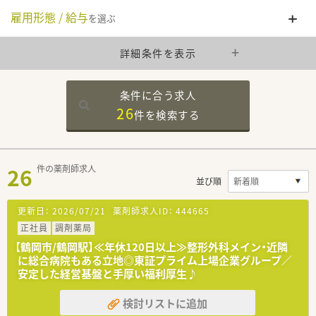
雇用形態 / 給与
を選ぶ
詳細条件を表示
条件に合う求人
26
件を
検索する
26
件の薬剤師求人
並び順
更新日：
2026/07/21
薬剤師求人ID：
444665
正社員
調剤薬局
【鶴岡市/鶴岡駅】≪年休120日以上≫整形外科メイン・近隣
に総合病院もある立地◎東証プライム上場企業グループ／
安定した経営基盤と手厚い福利厚生♪
検討リストに追加