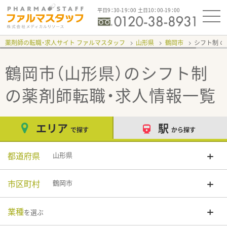
平日9：30-19：00 土日10：00-19：00
薬剤師の転職・求人サイト ファルマスタッフ
山形県
鶴岡市
シフト制
鶴岡市（山形県）のシフト制
の薬剤師転職・求人情報一覧
エリア
駅
で探す
から探す
都道府県
山形県
市区町村
鶴岡市
業種
を選ぶ