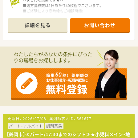
・・★こんな薬局です★・・
■処方箋枚数は1日あたり40枚程でございます。
■ご経験により高時給もご相談可能！
■設立してまだ間もない地域に根ざした調剤薬局です。
■門前には２医療施設があり、どちらも良い関係性を築いている
詳細を見る
お問い合わせ
クリニックです。
■患者様一人ひとりとの時間を大事にし、投薬はもちろん接客に
も力をいれている薬局です。
■50代の社長をはじめとし、一丸となって店舗を盛り上げてお
ります。
わたしたちがあなたの条件にぴった
■鶴岡駅から車で10分の通勤便利なエリアです。社員駐車場は
りの職場をお探しします。
完備しております。
■店内は清潔感がありあたたかみのある雰囲気です。
更新日：
2026/07/08
薬剤師求人ID：
561677
パート・アルバイト
調剤薬局
【鶴岡市】≪パート/17:30までのシフト≫★小児科メイン・地