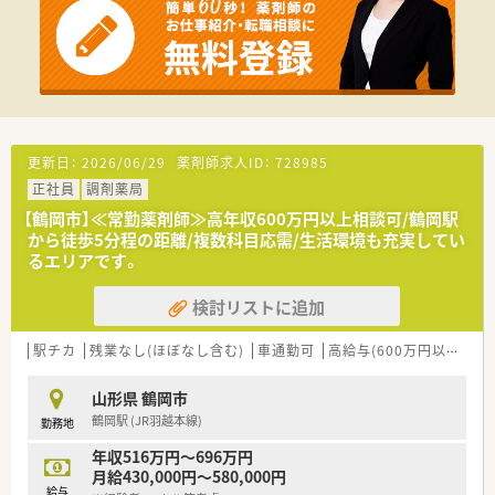
■地域に根ざしたかかりつけ薬剤師として患者様一人ひとりと
深く向き合い、お薬や健康に関する良き相談相手となることを期
待します。
■今後さらに重要性が増してくる在宅医療業務にも注力してお
り、個人宅や高齢者施設への訪問調剤にも積極的に携わっていた
だきます。
【こんな方が活躍中】
更新日：
2026/06/29
薬剤師求人ID：
728985
■地域に根ざした医療を提供したいという強い想いを持った薬
正社員
調剤薬局
剤師が多数在籍しており、それぞれの専門分野を極めて活躍して
います。
【鶴岡市】≪常勤薬剤師≫高年収600万円以上相談可/鶴岡駅
■産前産後休暇の取得率は100％を誇り、育児休暇からの復職率
から徒歩5分程の距離/複数科目応需/生活環境も充実してい
も98％を超えているため多くの女性職員が安心して就業してい
るエリアです。
ます。
■現場主義を大切にする職員が多く集まっており、周囲のスタッ
検討リストに追加
フと一丸となって助け合いながらお互いを高め合える職場環境
です。
駅チカ
残業なし(ほぼなし含む)
車通勤可
高給与(600万円以上)
積
山形県 鶴岡市
鶴岡駅 (JR羽越本線)
勤務地
年収516万円～696万円
月給430,000円～580,000円
給与