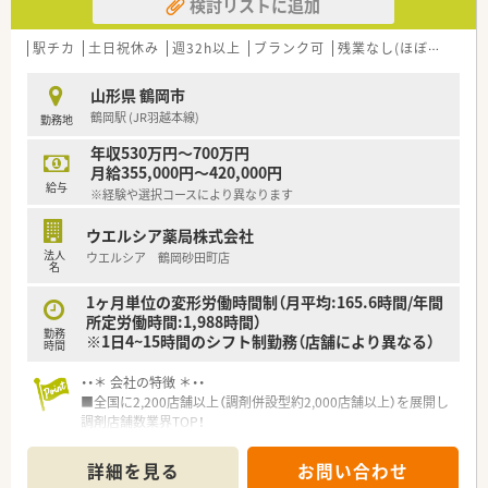
検討リストに追加
＜ 企業について ＞
東証プライム上場企業・東邦ホールディングスのグループ会社で
駅チカ
土日祝休み
週32h以上
ブランク可
残業なし(ほぼなし含む)
す！
2013年に発足し、全国には400店舗程展開しており、東北だけで
山形県 鶴岡市
も40店舗以上ございます。
鶴岡駅 (JR羽越本線)
勤務地
「全ては健康を願う人々のために」をモットーに、地域の皆さま
に信頼されるかかりつけ薬局を目指しています。
年収530万円～700万円
月給355,000円～420,000円
＜ 薬局について ＞
給与
※経験や選択コースにより異なります
■内科・外科など様々な科目を処方を受けております。
薬剤師は4名程在籍しており、基本的に2名体制で行っています。
ウエルシア薬局株式会社
■キッズスペースや、個人情報に考慮した相談スペースの設置、
法人
ウエルシア 鶴岡砂田町店
ユニバーサルデザインの商品を積極的に取り入れ、お子様から高
名
齢者の方までに配慮したやさしい薬局づくりをモットーとして
います。
1ヶ月単位の変形労働時間制（月平均:165.6時間/年間
■また、在宅介護の支援なども行っており、多角的分野からのサ
所定労働時間:1,988時間）
勤務
ービスも魅力の薬局です。
※1日4~15時間のシフト制勤務（店舗により異なる）
時間
＜ こんな方にオススメ ＞
・・＊ 会社の特徴 ＊・・
☆ライフイベントに応じて柔軟に対応できる環境で長く就業し
■全国に2,200店舗以上（調剤併設型約2,000店舗以上）を展開し
たい方
調剤店舗数業界TOP！
☆ワークライフバランスが実現できる環境で働きたい方
■店舗拡大に伴いキャリアアップできるポジションが多数あり！
☆大手グループ企業で安定して働きたい方
頑張り次第で高給与も可能！
詳細を見る
お問い合わせ
■経験や勤務コースによりますが、経験の少ない方でも500万前