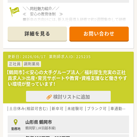
＼＼同社魅力紹介／／
≪ 安心の教育体制 ≫
■新卒の方向けには、新入社員導入研修で約2週間集中して研修
が行われます。
■その後フォロー研修やスキルアップ勉強会もございます。
詳細を見る
お問い合わせ
※中途入社の方は、OJT研修として店舗の先輩社員から教えてい
ただきながら、業務を覚えていただきます！
■社外研修として、ファーマシーセミナーや日本薬剤師会主催の
研修会・学術大会にご希望がある方はご参加いただけます。
更新日：
2026/06/17
薬剤師求人ID：
225235
≪ 長く働ける環境 ≫
正社員
調剤薬局
◆有給休暇の取得や育児休暇など、従業員の皆さんが長く働ける
【鶴岡市】≪安心の大手グループ法人／福利厚生充実の正社
環境を整えております。
員求人≫出産・育児サポートや教育・資格支援など働きやす
◆シフトは本社が作成しており、店舗全体のバランスを見て、無
い環境が整っています！
理のない人数体制で勤務できるよう調整しております。
◆お互い様の風土が根付けており、有給休暇の取得率が80％以
検討リストに追加
上と高水準です。
◆育児休暇取得率は90％以上で、男性の育休実績もあり、お仕事
とプライベートの両立が図れる環境です。
土日休み(相談可含む)
新卒可
未経験可
ブランク可
車通勤可
高給
≪ 企業について ≫
山形県 鶴岡市
福島県に本社を構え、グループを合わせて196店舗展開していま
鶴岡駅 (JR羽越本線)
勤務地
す。
主に東北・東日本エリアを中心に店舗を構えており、山形県内に