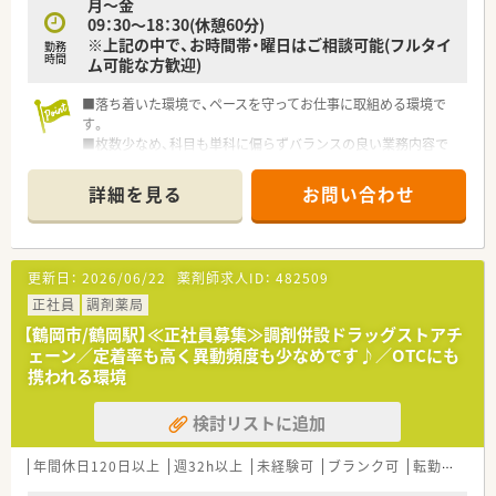
月～金
門の体系的な研修をご用意。
09：30～18：30(休憩60分)
安心して飛び込める体制が整備されています。
※上記の中で、お時間帯・曜日はご相談可能(フルタイ
勤務
時間
ム可能な方歓迎)
★業界トップクラスの認定薬局数と盤石化を図る組織体制
全店舗で地域連携薬局を目指している地域に根差した調剤薬局
■落ち着いた環境で、ペースを守ってお仕事に取組める環境で
です。
す。
がん診療連携拠点病院等との密な連携を行いつつ、より高度な薬
■枚数少なめ、科目も単科に偏らずバランスの良い業務内容で
学管理や、
す。
高い専門性が求められる特殊な調剤に対応できる専門医療機関
■スキル維持にもぴったりのドラッグストアです。
連携薬局も取得しています。
詳細を見る
お問い合わせ
本社から業界動向などの情報が常に発信されており、患者様や医
療機関と信頼関係を築きやすい体制があるのも認定薬局が増え
ている理由の1つです。
更新日：
2026/06/22
薬剤師求人ID：
482509
★安心して働ける環境と福利厚生制度
正社員
調剤薬局
年間休日が「126日相当時間」と業界トップクラスのさくら薬局
では産休・育休の希望取得率も100％！長く働き続けるための環
【鶴岡市/鶴岡駅】≪正社員募集≫調剤併設ドラッグストアチ
境づくりを考え、ライフステージに応じた福利厚生をご用意して
ェーン／定着率も高く異動頻度も少なめです♪／OTCにも
います。
携われる環境
また、患者さまへの想いをカタチにする「リトルチャレンジ制
度」では「現場主義」を念頭に、
検討リストに追加
地域・店舗ごとに異なる患者さまのニーズやスタッフの思いを実
現する取り組みも行っています。
年間休日120日以上
入社後もひとりひとりの薬剤師像に近しい多彩なキャリアステ
週32h以上
未経験可
ブランク可
転勤なし
ップをご用意しております。