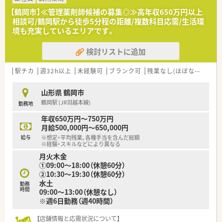
■若手から新しい環境に柔軟に適応できるベテラン層まで幅広
【鶴岡市】≪管理薬剤師候補の募集◎≫高年収650万円以上
い世代の応募を歓迎しています。
相談可/鶴岡駅から徒歩5分程の距離/複数科目応需/生活環
■患者様に寄り添った丁寧な服薬指導ができ地域医療に貢献し
境も充実しているエリアです。
たいという強い熱意を持つ方を探しています。
検討リストに追加
【法人特徴について】
■新潟県と山形県を中心に100店舗以上の調剤薬局を展開して
いる地域密着型の企業です。
駅チカ
週32h以上
未経験可
ブランク可
残業なし(ほぼなし含む)
■東証プライム市場に上場している大手調剤グループの傘下で
あり安定した経営基盤を持っています。
山形県 鶴岡市
■健康サポート薬局の運営を通じて地域住民の皆様の健康を総
鶴岡駅 (JR羽越本線)
勤務地
合的に支える役割を担っています。
年収650万円～750万円
【職場環境と雰囲気】
月給500,000円～650,000円
■経験豊富なスタッフが多数在籍しており分からないことがあ
給与
※想定・平均残業、各種手当を含んだ総額
ってもすぐに質問や相談ができる環境です。
※経験・スキルなどにより異なる
■常時2名体制以上の薬剤師在席の店舗のため、安心感ある勤務
月火木金
体制の中で働けます◎
①09:00～18:00（休憩60分）
■産休や育休の取得率が100パーセントでありライフステージ
②10:30～19:30（休憩60分）
の変化に合わせて長く働ける職場です。
水土
勤務
時間
09:00～13:00（休憩なし）
※週6日勤務（週40時間）
【店舗情報と応需状況について】