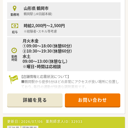
山形県 鶴岡市
＜働きやすい環境です！＞
鶴岡駅 (JR羽越本線)
勤務地
■加算に対し意識はしつつもノルマや強制ではなく、患者様の意
思を尊重して案内をしています
時給2,000円～2,500円
■頑張った姿はしっかり評価！会社・地域医療へ貢献いただいた
分、手当や評価の対象としてお給与面は反映されております。
※経験者・スキル等考慮
給与
■ワークライフバランスも保てるよう、各店舗にてシフト管理を
月火木金
徹底しています。
①09:00～18:00（休憩60分）
繁忙期などの多忙な時期も負担が集中しないよう、全員で協力し
②10:30～19:30（休憩60分）
て業務を行っています。
水土
■現在業界を注力されている在宅業務に関して、人数体制を考え
勤務
時間
09:00～13:00（休憩なし）
ながら無理なく対応できるよう、社長がじっくり判断されており
※曜日・時間は応相談
ます。
■薬剤師だけではなく、人材紹介業やコンサルタント事業にも力
【店舗情報と応需状況について】
を入れていこう！との思いがある代表が在籍しているため、社長
■鶴岡駅から徒歩5分ほどの非常にアクセスが良い場所に位置し
から薬局経営のノウハウを教えていただけます！
ており、毎日の通勤が快適な調剤薬局です。
■経験を積んで、将来独立して自分のお店を持ちたい方にもおす
■近隣のクリニックと強固な連携体制を築いており、脳外科や内
すめです♪
科をはじめ整形外科などの処方箋を扱います。
詳細を見る
お問い合わせ
■1日あたり90枚ほどの処方箋を応需しており、お子様から高齢
＜働き方改革にも取り組み中です！＞
者まで幅広い層の患者様が来局されます。
現場で働くスタッフのことを大事にされている代表です。
時代に合わせた働き方や、現場からの意見を吸い上げて、改善や
【法人特徴について】
休みの取り方を変えていこうという考えがあり、
更新日：
2026/07/06
薬剤師求人ID：
32933
■単なる調剤業務の枠にとどまらず、地域住民の健康を総合的に
「働くみんなが働きやすいように」をモットーにされています！
支えるトータルヘルスケアの提供を目指します。