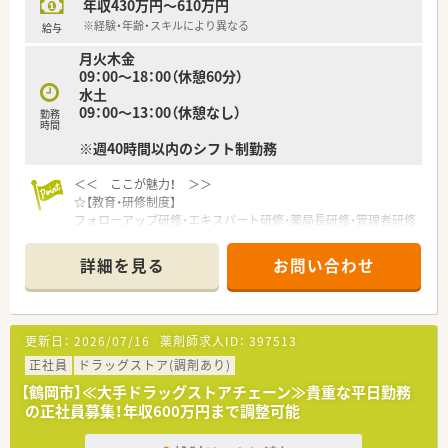
年収430万円～610万円
【法人特徴について】
■東証プライムに上場している大手企業のグループ会社であり、
※経験・年齢・スキルにより異なる
給与
非常に安定した経営基盤が魅力です。
月火木金
■患者さまの生活の質を考慮した服薬指導を大切にし、地域に根
09：00～18：00（休憩60分）
差した薬局づくりを推進しています。
水土
■東北から沖縄まで全国的に店舗を展開しており、在宅医療にも
09：00～13：00（休憩なし）
多くの店舗で積極的に取り組んでいます。
勤務
時間
※週40時間以内のシフト制勤務
＜＜ ここが魅力！ ＞＞
☆【教育・研修制度】
フォローアップ研修・エキスパート研修・薬局長研修・管理者研修
などスキルに合わせた研修制度をご用意。
また、e-learningを導入しており、こちらは会社で費用補助をし
詳細を見る
お問い合わせ
ています。
その他、学会発表にも積極的に参加しており、日々の取り組みか
ら奨励し、調剤過誤防止については全社共有しています。
更新日：
2026/07/16
薬剤師求人ID：
397513
☆【福利厚生面】
産前・産後・育児休暇は100%取得可能で、時短勤務で働く社員も
正社員
ドラッグストア(調剤あり)
多数いる環境です。
【鶴岡市】≪大手ドラッグストアチェーン≫貴重な平日勤務
また、転居を伴う異動はなく、キャリアやライフプランの希望に
の正社員募集！年収600万円まで調整可能
応じて、長く安心して働ける環境作りをしております。