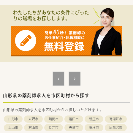
≪ポイント≫
わたしたちがあなたの条件にぴった
調剤の工程を論理的にシンプルすることで、待ち時間の圧縮を実
りの職場をお探しします。
現。最短1分以内での投薬は患者さまにご好評を頂いています。
また、門前の医師も全店40代と若いため、10年・20年と長く働く
ことが可能です。残業は極力しない社風のため、オンオフがハッ
キリ区別できるところも自慢の企業風土です。
≪安心のフォロー体制≫
フットワークの軽い代表。何かあれば駆けつけてくださいます。
仕事のフォローや希望のお休みなども相談しやすい環境です。
そのため定着率も◎離職率：10％と低い水準です。産育休取得率
100％と働く女性を応援しています。他店舗の社員もお互い様精
神でフォローしあっており、公平感もございます。初めての診療
科目やブランクなども、不安があればしっかりフォローします。
≪薬局について≫
リウマチ・膠原病内科をメインに処方箋応需しています。1日あ
山形県の薬剤師求人を市区町村から探す
たり30枚ほど応需のため、安定して働ける環境です。徒歩圏内に
ある別店舗の在宅調剤業務もございますが、残業なく勤務可能で
山形県の薬剤師求人を市区町村からお探しいただけます。
す。オンオフの切り替え、固定の勤務シフト、土日休みとワーク
ライフバランス重視の方にも合う職場です。今後は地域支援体
山形市
米沢市
鶴岡市
酒田市
新庄市
寒河江市
制加算も算定していきたい意向のため、一緒に頑張ってくれる方
歓迎！かかりつけ薬剤師としてのご活躍も期待したい店舗です。
上山市
村山市
長井市
天童市
東根市
尾花沢市