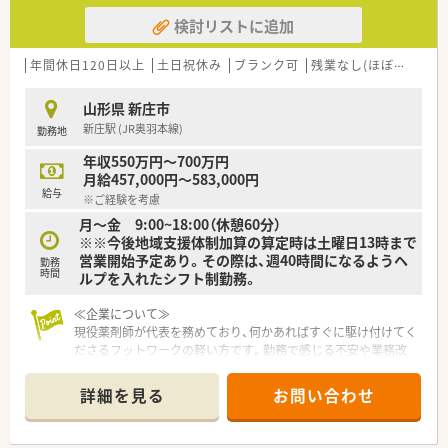
検討リストに追加
年間休日120日以上
土日祝休み
ブランク可
残業なし(ほぼなし含む)
山形県 新庄市
新庄駅 (JR奥羽本線)
勤務地
年収550万円～700万円
月給457,000円～583,000円
給与
※ご経験を考慮
月～金 9:00~18:00（休憩60分）
※※今後地域支援体制加算の算定時は土曜日13時まで
営業開始予定あり。その際は、週40時間になるようヘ
勤務
時間
ルプを入れたシフト制勤務。
≪企業について≫
現役薬剤師が代表を務めており、何かあればすぐに駆け付けてく
ださるフットワークの軽い方です。勤務で感じる不安や業務改
善など相談しやすい風通しの良さが魅力の企業です。地域医療
を支えるという薬剤師としての職能を発揮していきたいという
詳細を見る
お問い合わせ
モチベーション高い代表の下、しっかり身につけていきたいとい
う方歓迎！オン・オフの切り替えがしっかりしているので、ワーク
ライフバランスを重視したい方にもマッチします。