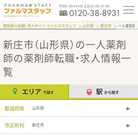
平日9：30-19：00 土日10：00-19：00
薬剤師の転職・求人サイト ファルマスタッフ
山形県
新庄市
一人薬剤師
新庄市（山形県）の一人薬剤
師
の薬剤師転職・求人情報一
覧
エリア
駅
で探す
から探す
都道府県
山形県
市区町村
新庄市