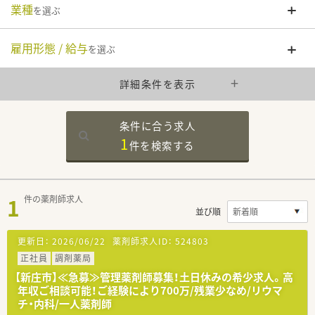
業種
を選ぶ
雇用形態 / 給与
を選ぶ
詳細条件を表示
条件に合う求人
1
件を
検索する
1
件の薬剤師求人
並び順
更新日：
2026/06/22
薬剤師求人ID：
524803
正社員
調剤薬局
【新庄市】≪急募≫管理薬剤師募集！土日休みの希少求人。高
年収ご相談可能！ご経験により700万/残業少なめ/リウマ
チ・内科/一人薬剤師