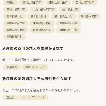
南陽市
東村山郡山辺町
東村山郡中山町
西村山郡河北町
≪こんな方におススメ≫
★地域医療に貢献したい方
西村山郡西川町
北村山郡大石田町
最上郡金山町
★患者様に寄り添った対応ができる方
★かかりつけ薬剤師としてやりがいを感じたい方
最上郡最上町
最上郡舟形町
最上郡真室川町
最上郡戸沢村
★仕事もきっちり、プライベートも充実させたい方
東置賜郡高畠町
東置賜郡川西町
西置賜郡小国町
西置賜郡白鷹町
西置賜郡飯豊町
東田川郡三川町
飽海郡遊佐町
新庄市の薬剤師求人を業種から探す
新庄市の薬剤師求人を業種からお探しいただけます。
調剤薬局
病院・クリニック
新庄市の薬剤師求人を雇用形態から探す
新庄市の薬剤師求人を雇用形態からお探しいただけます。
正社員
パート・アルバイト