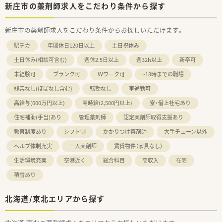
新庄市の薬剤師求人をこだわり条件から探す
新庄市の薬剤師求人をこだわり条件からお探しいただけます。
駅チカ
年間休日120日以上
土日祝休み
土日休み(相談可含む)
週休2.5日以上
週32h以上
新卒可
未経験可
ブランク可
Ｗワーク可
~18時までの職場
残業なし(ほぼなし含む)
転勤なし
車通勤可
高給与(600万円以上)
高時給(2,500円以上)
寮・借上社宅あり
住宅補助(手当)あり
管理薬剤師
認定薬剤師取得支援あり
教育制度あり
シフト制
かかりつけ薬剤師
大手チェーン以外
ヘルプ体制充実
一人薬剤師
賃貸物件（家具なし）
生活環境充実
空港近く
総合科目
高収入
在宅
積雪あり
北海道/東北エリアから探す