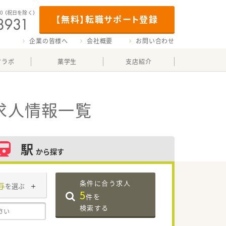
00
（祝日を除く）
【無料】転職サポート登録
企業の皆様へ
会社概要
お問い合わせ
マラボ
薬学生
支店紹介
求人情報一覧
駅
から探す
条件に合う求人
与
を選ぶ
5
件を
検索する