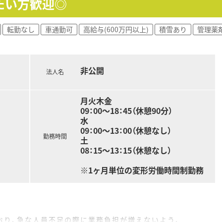
たい方歓迎◎
！時短勤務はお子様が小学3年生終了時まで。年間休日は120
ら働きたい方、キャリアを磨きたい方皆様にお勧めです。
転勤なし
車通勤可
高給与(600万円以上)
積雪あり
管理薬
非公開
法人名
月火木金
09：00～18：45（休憩90分）
水
09：00～13：00（休憩なし）
勤務時間
土
08：15～13：15（休憩なし）
※1ヶ月単位の変形労働時間制勤務
おり、急な人員不足の際に業務負担が増えないよう、