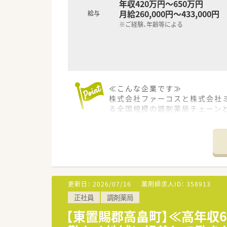
年収420万円～650万円
月給260,000円～433,000円
給与
※ご経験、年齢等による
≪こんな企業です≫
株式会社ファーコスと株式会社ミ
る全国規模の調剤薬局チェーン
ドを加速させていきます。
■コーポレートメッセージは「あ
≪こんな薬局です≫
総合科目を応需しております。
ます。
更新日：
2026/07/16
薬剤師求人ID：
358913
≪ライフステージに合わせた働
正社員
調剤薬局
正社員には全国・広域・都道府県
れます。また住居は法人契約な
【東置賜郡高畠町】≪高年収