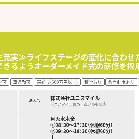
生充実≫ライフステージの変化に合わせ
できるようオーダーメイド式の研修を採
ク可
車通勤可
高給与(600万円以上)
積雪あり
教育制度あり
株式会社ユニスマイル
法人名
ユニスマイル薬局 あいのもり店
月火水木金
➀08：30～17：30（休憩60分）
②09：30～18：30（休憩60分）
土