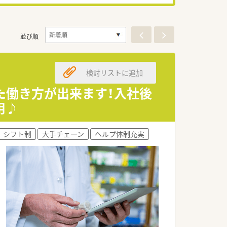
並び順
検討リストに追加
た働き方が出来ます！入社後
用♪
シフト制
大手チェーン
ヘルプ体制充実