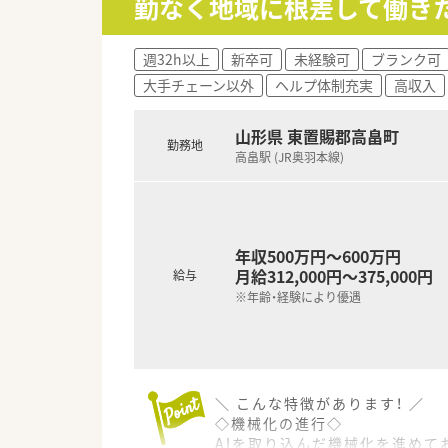
勤なく地域に根差して働き
産育休からの復帰率は95%以上
やプライベートを大事にしなが
週32h以上
新卒可
未経験可
ブランク可
大手チェーン以外
ヘルプ体制充実
高収入
山形県 東置賜郡高畠町
勤務地
高畠駅 (JR奥羽本線)
年収500万円～600万円
月給312,000円～375,000円
給与
※年齢・経験により優遇
＼ こんな特徴があります！ ／
◇機械化の進行◇
AIを取り込んだ機械化を進めて