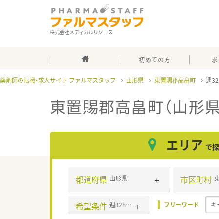
株式会社メディカルリソース
初めての方
求
薬剤師の転職・求人サイト ファルマスタッフ
山形県
東置賜郡高畠町
週3
東置賜郡高畠町（山形県
エリア
で探
都道府県
市区町村
山形県
希望条件
週32h以上
フリーワード