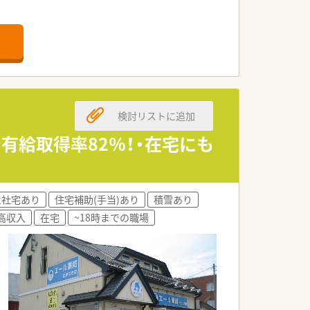
。
行っています。
検討リストに追加
有給取得率82％！・在宅にも
負担も行っています！
りたい姿をサポートしています。
上社宅あり
住宅補助(手当)あり
積雪あり
てどうなりたいかなどを一緒に考えてく
高収入
在宅
~18時までの職場