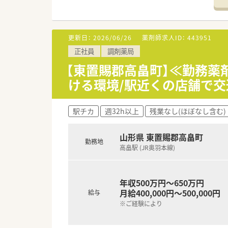
新規契約は増加傾向にあります
同社では「在宅支援チーム」を設
◇『一緒に成長する』ための研修
更新日：
2026/06/26
薬剤師求人ID：
443951
同社では医療事務の方と一緒に
正社員
調剤薬局
そのため、同期との関係をしっ
他にも、海外研修や介護施設へ
【東置賜郡高畠町】≪勤務薬
更に、今後を担う薬剤師へ成長して
ける環境/駅近くの店舗で交
◆着実にキャリアアップ◆
現場から本部でキャリアチェン
駅チカ
週32h以上
残業なし(ほぼなし含む)
人事考課制度は、自身で立てた
れる会社です！
山形県 東置賜郡高畠町
勤務地
高畠駅 (JR奥羽本線)
≪ 企業紹介 ≫
福島県に本社を構え、グループを
主に東北・東日本エリアを中心に
年収500万円～650万円
薬局以外にも医薬品卸、介護領
月給400,000円～500,000円
給与
『よろこばれて、よろこぶ』をコ
※ご経験により
くりを行っています。
薬剤師の平均年齢は47歳で、新