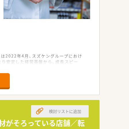
2022年4月、スズケングループにおけ
より安定した経営基盤から、成長スピー
率的に業務が行えるよう環境を整えてい
検討リストに追加
ースの方には充実の住宅補助制度が適用さ
機材がそろっている店舗／転