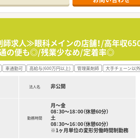
が、まだまだ取り組みが及んでいない店舗もあるため、
けており、在宅への疑問や契約取得のサポートを行っています
制度◇
研修を行ってるのが特徴の1つで、一緒に働く意識を持つために
かり築くことが出来ます。
の研修も行っており、これからまた開催する予定です。
剤師求人≫眼科メインの店舗！/高年収65
頂くために、elearning受講や認定薬剤師資格取得の費用
通の便も◎/残業少なめ/定着率◎
ジする方もいれば、エリアマネージャーになる方など、今後のな
車通勤可
高給与(600万円以上)
管理薬剤師
大手チェーン以
目標に対してのフィードバックとなっているため、目標に向かっ
非公開
法人名
合わせて196店舗展開しています。
月～金
店舗を構えており、山形県内には24店舗ございます。
08：30～18：00（休憩60分）
域、保育園の運営など多岐にわたる経営を行っています。
土
勤務時間
ンセプトにしており、お客様からはもちろんのこと、従業員か
08：30～16：00（休憩60分）
※1ヶ月単位の変形労働時間制勤務
卒入社の方はほぼ100％の定着率を誇っています！