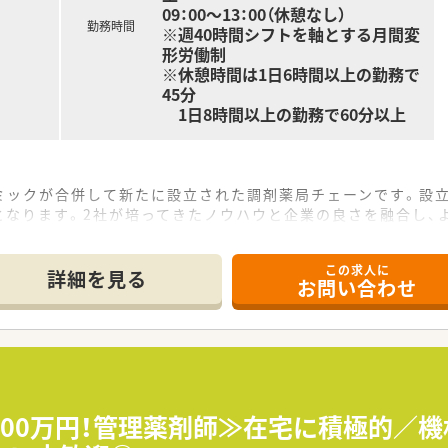
09：00～13：00（休憩なし）
勤務時間
※週40時間シフトを軸とする月間変
形労働制
※休憩時間は1日6時間以上の勤務で
45分
1日8時間以上の勤務で60分以上
ックが合併して新たに設立された調剤薬局チェーンです。設立は
となります。2社が培ってきたノウハウと企業の良さを融合し、
なたに今、わたしができること」。
この求人に
詳細を見る
お問い合わせ
全自動錠剤分包機、ピッキング監査システムなど機材も充実。効
き方が可能です≫
限定・自宅通勤の4コースを用意。全国・広域・都道府県限定コ
ので初期費用時の自己負担はほとんどありません。
600万円！管理薬剤師≫在宅に積極的／