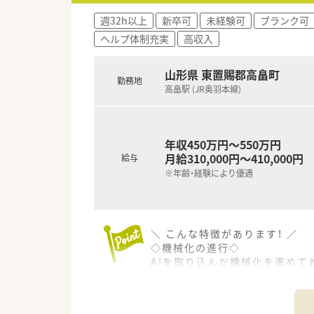
同じエリアに複数店舗があるこ
週32h以上
新卒可
未経験可
ブランク可
ヘルプ体制充実
高収入
≪ 店舗の特長 ≫
JR高畠駅から徒歩5分圏内でお
新幹線停車駅ですので県外から
山形県 東置賜郡高畠町
勤務地
内科をメインに応需しており、薬
高畠駅 (JR奥羽本線)
≪ こんな方にオススメ ≫
★管理薬剤師の経験を活かして
★ライフステージに合わせて長
年収450万円～550万円
★様々な店舗で幅広く学びたい
月給310,000円～410,000円
給与
※年齢・経験により優遇
＼ こんな特徴があります！ ／
◇機械化の進行◇
AIを取り込んだ機械化を進めて
働きやすい環境づくりを重視し
◆在宅医療への積極参加◆