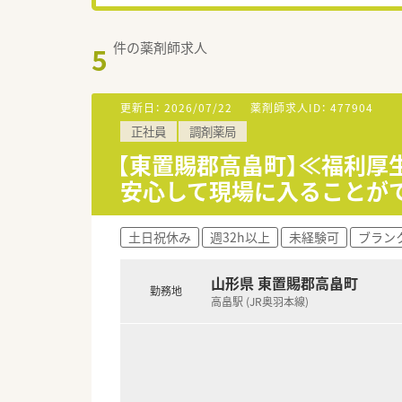
件の薬剤師求人
5
更新日：
2026/07/22
薬剤師求人ID：
477904
正社員
調剤薬局
【東置賜郡高畠町】≪福利厚
安心して現場に入ることが
土日祝休み
週32h以上
未経験可
ブラン
山形県 東置賜郡高畠町
勤務地
高畠駅 (JR奥羽本線)