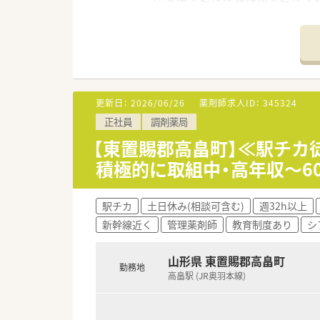
働きやすい環境づくりを重視し
◆在宅医療への積極参加◆
新規契約は増加傾向にあります
同社では「在宅支援チーム」を設
◇『一緒に成長する』ための研修
更新日：
2026/06/26
薬剤師求人ID：
345324
同社では医療事務の方と一緒に
正社員
調剤薬局
そのため、同期との関係をしっ
他にも、海外研修や介護施設へ
【東置賜郡高畠町】≪駅チカ
更に、今後を担う薬剤師へ成長して
積極的に取組中・高年収～6
◆着実にキャリアアップ◆
現場から本部でキャリアチェン
駅チカ
土日休み(相談可含む)
週32h以上
人事考課制度は、自身で立てた
新幹線近く
管理薬剤師
教育制度あり
シ
れる会社です！
＼ こんな方を歓迎します！ ／
山形県 東置賜郡高畠町
勤務地
☆在宅医療に携わった経験があ
高畠駅 (JR奥羽本線)
★管理薬剤師の経験を活かした
☆かかりつけの経験がある方、