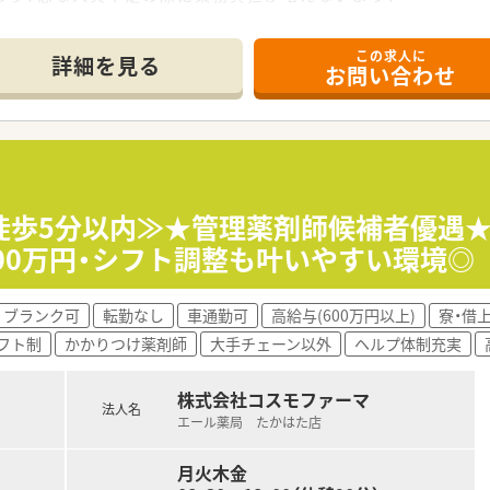
ています。
この求人に
詳細を見る
お問い合わせ
が、まだまだ取り組みが及んでいない店舗もあるため、
けており、在宅への疑問や契約取得のサポートを行っています
制度◇
研修を行ってるのが特徴の1つで、一緒に働く意識を持つために
かり築くことが出来ます。
の研修も行っており、これからまた開催する予定です。
徒歩5分以内≫★管理薬剤師候補者優遇★
頂くために、elearning受講や認定薬剤師資格取得の費用
00万円・シフト調整も叶いやすい環境◎
ジする方もいれば、エリアマネージャーになる方など、今後のな
ブランク可
転勤なし
車通勤可
高給与(600万円以上)
寮・借
目標に対してのフィードバックとなっているため、目標に向かっ
フト制
かかりつけ薬剤師
大手チェーン以外
ヘルプ体制充実
株式会社コスモファーマ
る方、あるいは興味があり今後積極的に取り組みたい方
法人名
エール薬局 たかはた店
い方、あるいは今後目指している方
目指していきたい方
月火木金