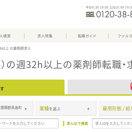
平日9：30-19：00 土日10：00-19：
人検索
求人特集
転職ガイド
ファル
2h以上
）の週32h以上
の薬剤師転職・
す
業種
雇用形態 / 給
東置賜郡高畠町
を選ぶ
求人IDで検索