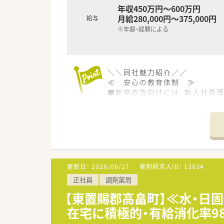
年収450万円～600万円
≪ 薬局特徴 ≫
月給280,000円～375,000円
給与
小児科クリニックが門前にあり
※年齢・経験による
1日あたり100枚前後対応して
管理薬剤師が40代男性、勤務薬
≪ 企業紹介 ≫
＼＼同社魅力紹介／／
福島県に本社を構え、グループを
≪ 安心の教育体制 ≫
主に東北・東日本エリアを中心に
■新卒の方向けには、新入社員
薬局以外にも医薬品卸、介護領
■その後フォロー研修やスキル
『よろこばれて、よろこぶ』をコ
※中途入社の方は、OJT研修と
くりを行っています。
■社外研修として、ファーマシ
薬剤師の平均年齢は47歳で、新
≪ 長く働ける環境 ≫
◆有給休暇の取得や育児休暇な
◆シフトは本社が作成しており
更新日：
2026/06/17
薬剤師求人ID：
13834
◆お互い様の風土が根付けており
正社員
調剤薬局
◆育児休暇取得率は90％以上で
【東置賜郡高畠町】≪水・日
≪ 企業について ≫
在宅に積極的・有給消化率9
福島県郡山市に本社をおき、福
地域に根ざした店舗展開をベー