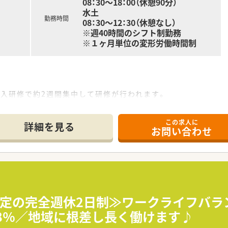
08：30～18：00（休憩90分）
水土
勤務時間
08：30～12：30（休憩なし）
、メインに応需しています。
※週40時間のシフト制勤務
おり、2名体制でサポートし合いながら業務を進めています。
※１ヶ月単位の変形労働時間制
剤師20代後半の女性、他事務2名と和気あいあいとしている店舗
合わせて196店舗展開しています。
店舗を構えており、山形県内には24店舗ございます。
導入研修で約2週間集中して研修が行われます。
域、保育園の運営など多岐にわたる経営を行っています。
アップ勉強会もございます。
ンセプトにしており、お客様からはもちろんのこと、従業員か
して店舗の先輩社員から教えていただきながら、業務を覚えてい
この求人に
ーセミナーや日本薬剤師会主催の研修会・学術大会にご希望があ
詳細を見る
卒入社の方はほぼ100％の定着率を誇っています！
お問い合わせ
ど、従業員の皆さんが長く働ける環境を整えております。
、店舗全体のバランスを見て、無理のない人数体制で勤務できる
、有給休暇の取得率が80％以上と高水準です。
、男性の育休実績もあり、お仕事とプライベートの両立が図れる
固定の完全週休2日制≫ワークライフバラ
8％／地域に根差し長く働けます♪
島県を中心とし多数店舗展開している薬局です。
スに、地域医療に開かれた薬局作りを目指しています。