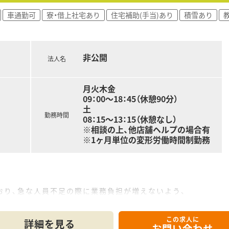
とが多く、通勤範囲内でさまざまな経験を積んでいただけます。
車通勤可
寮・借上社宅あり
住宅補助(手当)あり
積雪あり
車通勤でも電車でも通勤しやすい立地です！
お越しの方も帰省しやすい環境です。
非公開
剤師は3名在籍しているため、サポート体制も整っています。
法人名
月火木金
働きたい方、あるいは今後目指している方
09：00～18：45（休憩90分）
く働きたい方
土
方
勤務時間
08：15～13：15（休憩なし）
※相談の上、他店舗ヘルプの場合有
※1ヶ月単位の変形労働時間制勤務
おり、急な人員不足の際に業務負担が増えないよう、
ています。
この求人に
詳細を見る
お問い合わせ