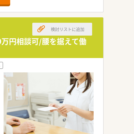
。
行っています。
検討リストに追加
0万円相談可/腰を据えて働
負担も行っています！
りたい姿をサポートしています。
外
てどうなりたいかなどを一緒に考えてく
らの声も反映し喜んで働けるような環境づ