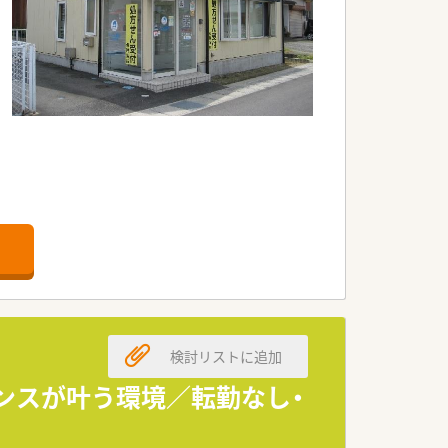
です♪
らの声も反映し喜んで働けるような環境づ
ただきます！
る方はご参加いただけます。
よう調整しております。
検討リストに追加
環境です。
ンスが叶う環境／転勤なし・