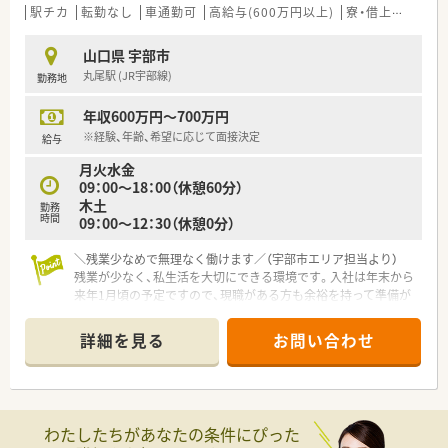
【法人特徴について】
駅チカ
転勤なし
車通勤可
高給与(600万円以上)
寮・借上社宅あり
■山口県内にて調剤薬局を4店舗展開しており、地域に根差した
医療サービスを提供することを大切にしている成長企業です。
山口県 宇部市
■地域密着型の運営を続けているため、転勤の心配をすることな
丸尾駅 (JR宇部線)
勤務地
く特定のエリアで長く安定してキャリアを築くことが可能で
す。
年収600万円～700万円
■大手チェーンにはない柔軟な対応と風通しの良さが魅力で、現
場の意見を尊重しながら店舗づくりを行う社風があります。
※経験、年齢、希望に応じて面接決定
給与
月火水金
【職場環境と雰囲気】
09：00～18：00（休憩60分）
■常勤とパートが協力し合う温かい雰囲気の職場で、現場の意見
木土
が通りやすい風通しの良さが大きな特徴のひとつです。
勤務
時間
09：00～12：30（休憩0分）
■事務スタッフも含めてチームワークが非常に良く、困ったとき
には互いにフォローし合える体制が自然と根付いています。
＼残業少なめで無理なく働けます／（宇部市エリア担当より）
■店舗は落ち着いた環境にあり、焦ることなく自分のペースを守
残業が少なく、私生活を大切にできる環境です。入社は年末から
りながら正確かつ丁寧な仕事を追求できる素晴らしい職場で
来年1月頃の予定ですので、現職がある方も余裕を持って準備が
す。
進められますよ。
詳細を見る
お問い合わせ
【店舗情報と応需状況について】
■宇部線の丸尾駅から車で3分の立地で、近隣クリニックの処方
箋をメインに1日平均36枚ほど応需しています。
■応需科目は内科や外科、リウマチ科が中心となっており、特定
の分野を深く学びたい方に最適な環境です。
わたしたちがあなたの条件にぴった
■常勤2名と事務2名の少人数体制で、アットホームな雰囲気の