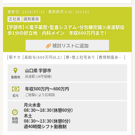
■隣接の総合病院より幅広い処方を応需しています。
更新日：
2026/07/31
薬剤師求人ID：
101161
＜研修制度＞
■独自の研修システムを活用し、効率的かつ効果的なスキルアッ
正社員
調剤薬局
プを支援しています。
【宇部市】≪電子薬歴・監査システム・分包機完備≫床波駅徒
■カフェテリア研修や社内学術大会など、目指す社会人像に合わ
歩1分の好立地 内科メイン 年収600万円まで！
せて学ぶ事ができる環境が整っています。
■大学と提携し、がん･高齢者医療など最新の知識修得をし、専
検討リストに追加
門性の高い薬剤師の育成しています。
■自己啓発の一環として、約130種類の中から自分にあった講座
を選択できる通信教育があります。
駅チカ
高給与(600万円以上)
寮・借上社宅あり
教育制度あり
大手
＜法人特徴＞
山口県 宇部市
■福岡県本社で全国43都道府県に店舗展開しております。
床波駅 (JR宇部線)
勤務地
開業支援まで行っているため、医療機関との関係も良好で「医
薬連携」の取組みとして積極的にコミュニケーションを図ってい
年収500万円～600万円
ます。
■異動・転勤について
ご経験により応相談
給与
①全国勤務社員：全店舗を対象とした異動が可能な社員
月火水金
②エリア社員：限定した地区内での転居を伴う異動が可能な社員
08：30～18：30（休憩60分）
③薬剤師職Ⅲ（ローカル社員）：転居を伴う異動がない社員から選
木土
択可能です。
勤務
08：30～13：30（休憩0分）
■休暇制度や福利厚生面も充実
時間
週40時間シフト勤務制
正社員であれば有給は入社時から付与。
その他、連続休暇制度、メモリアル休暇、サポート休暇、ボラン