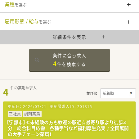
業種
を選ぶ
雇用形態 / 給与
を選ぶ
詳細条件を表示
条件に合う求人
4
件を
検索する
4
件の薬剤師求人
並び順
更新日：
2026/07/21
薬剤師求人ID：
201315
正社員
調剤薬局
【宇部市】≪未経験の方も歓迎≫駅近☆最寄り駅より徒歩3
分 総合科目応需 各種手当など福利厚生充実♪全国展開
の大手チェーン薬局！