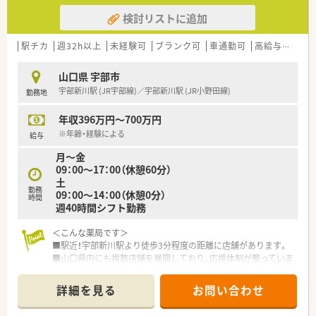
検討リストに追加
駅チカ
週32h以上
未経験可
ブランク可
車通勤可
高給与(600万円以上)
山口県 宇部市
宇部新川駅 (JR宇部線)／宇部新川駅 (JR小野田線)
勤務地
年収396万円～700万円
※年齢・経験による
給与
月～金
09：00～17：00（休憩60分）
土
勤務
09：00～14：00（休憩0分）
時間
週40時間シフト勤務
＜こんな薬局です＞
■駅近！宇部新川駅より徒歩3分程度の距離に店舗があります。
■山口県内にも複数店舗を展開しており、応援体制が整っていま
すので働きやすい環境です。
詳細を見る
お問い合わせ
＜業務内容＞
■処方箋による調剤業務、服薬指導、薬剤情報の提供など