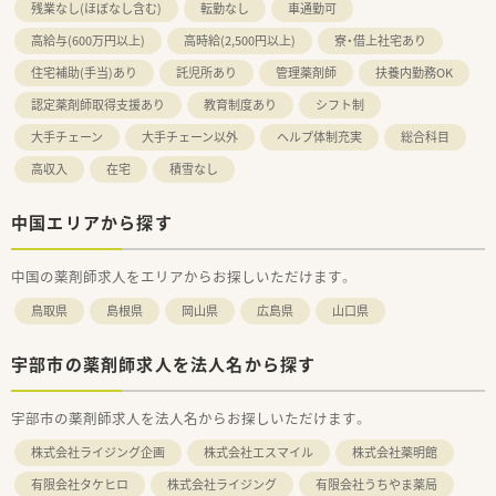
残業なし(ほぼなし含む)
転勤なし
車通勤可
高給与(600万円以上)
高時給(2,500円以上)
寮・借上社宅あり
住宅補助(手当)あり
託児所あり
管理薬剤師
扶養内勤務OK
認定薬剤師取得支援あり
教育制度あり
シフト制
大手チェーン
大手チェーン以外
ヘルプ体制充実
総合科目
高収入
在宅
積雪なし
中国エリアから探す
中国の薬剤師求人をエリアからお探しいただけます。
鳥取県
島根県
岡山県
広島県
山口県
宇部市の薬剤師求人を法人名から探す
宇部市の薬剤師求人を法人名からお探しいただけます。
株式会社ライジング企画
株式会社エスマイル
株式会社薬明館
有限会社タケヒロ
株式会社ライジング
有限会社うちやま薬局