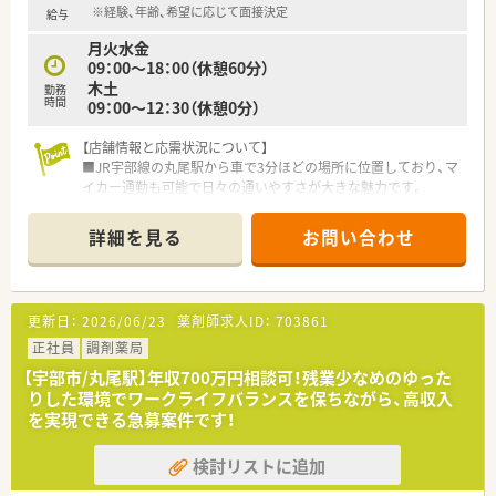
アップデートを図りながらスキルアップに努めています。
※経験、年齢、希望に応じて面接決定
給与
■国家試験不合格者へのサポート体制や奨学金制度を設けてお
月火水金
り、これから資格取得を目指す方への支援も行っています。
09：00～18：00（休憩60分）
木土
勤務
時間
09：00～12：30（休憩0分）
【店舗情報と応需状況について】
■JR宇部線の丸尾駅から車で3分ほどの場所に位置しており、マ
イカー通勤も可能で日々の通いやすさが大きな魅力です。
■近隣のクリニックから内科や外科、リウマチ科をメインに1日
平均36枚の処方箋を受け付けており、経験が積めます。
詳細を見る
お問い合わせ
■現在は常勤2名とパート1名の薬剤師に事務2名の体制で運営
しており、一人ひとりがゆとりを持って業務に取り組めます。
【募集背景と求める人物像について】
更新日：
2026/06/23
薬剤師求人ID：
703861
■今回は欠員補充に伴う募集のため、即戦力として活躍できる方
はもちろん、地域医療に貢献したい意欲のある方を急募していま
正社員
調剤薬局
す。
【宇部市/丸尾駅】年収700万円相談可！残業少なめのゆった
■性別や年齢は一切問いませんので、周囲のスタッフと円滑なコ
りした環境でワークライフバランスを保ちながら、高収入
ミュニケーションを取りながら誠実に働ける方を求めていま
を実現できる急募案件です！
す。
■調剤未経験やブランクのある方もまずは相談が可能で、現場ス
検討リストに追加
タッフが丁寧に指導を行うため安心して再スタートできます。