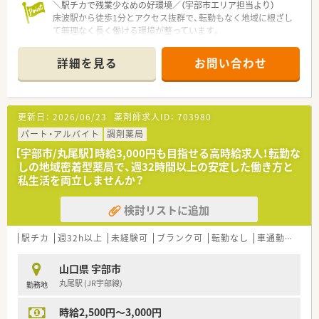
＼駅チカで残業少なめの好環境／（宇部市エリア担当より）
ティア休暇などワークライフバランスを推奨されています。
床波駅から徒歩1分とアクセス抜群で、転勤もなく地域に根ざし
て無理なく長く働ける環境が整っています。
＜こんな方にもおすすめ＞
＊------------------------------------------＊
■しっかりとした教育体制のもとで薬剤師としてのスキルを磨
きたい方
詳細を見る
お問い合わせ
【店舗情報と応需状況について】
■応援体制がありいざという時に休みの取れる環境でご勤務さ
■最寄り駅である床波駅から徒歩1分と非常にアクセスが良く、
れたい方
毎日の通勤負担が少なく快適に通える好立地です。
■マイカー通勤ご希望の方
■内科クリニックからの処方箋をメインに応需しており、1日に
■様々な店舗でスキルを磨いてみたい方
更新日：
2026/06/23
薬剤師求人ID：
703980
40枚から50枚程度の処方箋を応需しております。
■常勤薬剤師1名とパート薬剤師2名が在籍しており、少人数な
パート・アルバイト
調剤薬局
がらもチームワーク良く業務に取り組んでいます。
【宇部市/丸尾駅】時給3,000円も目指せる高時給求人！転勤な
しの地域密着型薬局で、週32時間以上の安定した働き方と
【法人特徴について】
私生活を両立しませんか？
■山口県内で複数の調剤薬局を運営しており、地域医療に貢献す
ることを目標に掲げている安定した法人企業です。
検討リストに追加
■薬剤師国保の加入や退職金制度など、従業員が安心して長く働
けるような充実した福利厚生制度を整えています。
■地域に根差した店舗展開を行っているため、転居を伴うような
駅チカ
週32h以上
未経験可
ブランク可
転勤なし
車通勤可
高時
店舗間の異動はなく地元で安心して働けます。
山口県 宇部市
【こんな取り組みをしています】
丸尾駅 (JR宇部線)
勤務地
■日本薬剤師会学術大会や九州山口薬学大会など、各種学会や学
術大会への積極的な参加を全面的に支援しています。
時給2,500円～3,000円
■定期的に社内での勉強会を開催し、スタッフ全員で医療知識の