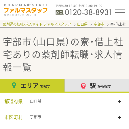
平日9：30-19：00 土日10：00-19：00
薬剤師の転職・求人サイト ファルマスタッフ
山口県
宇部市
寮・借上社
宇部市（山口県）の寮・借上社
宅あり
の薬剤師転職・求人情
報一覧
エリア
駅
で探す
から探す
都道府県
山口県
市区町村
宇部市