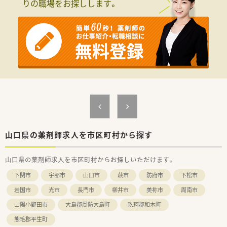
りの職場をお探しします。
中で一人ひとりの患者様と向き合えます。
【募集背景と求める人物像について】
■常勤薬剤師のパート移行に伴う体制強化のため、即戦力として
活躍できる正社員の方を急募しております。
■調剤経験5年以上の方を求めており、60歳以上のベテラン薬剤
師の方の応募についても大歓迎しています。
■地域の皆様に寄り添う医療を大切にしているため、周囲のスタ
ッフと円滑に連携できる方を求めています。
【法人特徴について】
■山口県内にて4店舗の調剤薬局を運営しており、地域に根差し
た医療提供を大切にしている成長企業です。
■特定エリアに特化した運営を行っているため、転勤の心配をす
ることなく特定の場所で長く勤務可能です。
山口県の薬剤師求人を市区町村から探す
■大手チェーンにはない風通しの良さが魅力で、現場の意見を尊
重しながら店舗作りを行う社風が特徴です。
山口県の薬剤師求人を市区町村からお探しいただけます。
【職場環境と雰囲気】
下関市
宇部市
山口市
萩市
防府市
下松市
■少人数のスタッフ構成のため非常にアットホームで、何でも相
談しやすく風通しの良い職場環境が魅力です。
岩国市
光市
長門市
柳井市
美祢市
周南市
■現場の意見が通りやすい社風が根付いており、自身のアイデア
山陽小野田市
大島郡周防大島町
玖珂郡和木町
を店舗づくりに反映させることも可能です。
■車通勤が可能なため毎日の移動がスムーズで、天候に左右され
熊毛郡平生町
ずストレスなく出勤できる体制が整っています