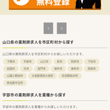
トア・調剤薬局を運営する企業です。ドラッグストアとして売
上・利益・店舗数共に業界トップクラスです。
■年間で10店舗以上の新規出店を継続しており、新卒採用に関
しても中国地方で最も入社人数が多い法人です。薬剤師の平均
年齢は33歳です。
■調剤薬局部門で採用された薬剤師の業務は調剤業務（調剤・投
薬・監査・在宅）がメインとなり、レジ打ちなどはございません。
OTCについての知識も深まるためこれから必要な「マルチの力」
が身につきます。
■セルフメディケーションの支援として、医療・保険・福祉・マタ
山口県の薬剤師求人を市区町村から探す
ニティ等、様々なテーマで健康セミナーを年間130回以上開催し
ています。
山口県の薬剤師求人を市区町村からお探しいただけます。
■医療事務との業務分担を行い、薬剤師の業務負担軽減を行って
います。
下関市
宇部市
山口市
萩市
防府市
下松市
■近隣に店舗数が多く、フォロー体制も整っています。
■監査システムなどの調剤設備も導入しており、リスクマネジメ
岩国市
光市
長門市
柳井市
美祢市
周南市
ントも徹底しています。
山陽小野田市
大島郡周防大島町
玖珂郡和木町
■働き方改革に沿って、有給休暇消化が促進されています。
熊毛郡平生町
＜こんな方にもおすすめ＞
■薬剤師としてのスキルや基礎をしっかり学びたい方
■プライベートと両立しながらメリハリをつけて勤務したい方
宇部市の薬剤師求人を業種から探す
宇部市の薬剤師求人を業種からお探しいただけます。