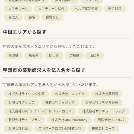
大手チェーン
大手チェーン以外
ヘルプ体制充実
総合科目
高収入
在宅
積雪なし
中国エリアから探す
中国の薬剤師求人をエリアからお探しいただけます。
鳥取県
島根県
岡山県
広島県
山口県
宇部市の薬剤師求人を法人名から探す
宇部市の薬剤師求人を法人名からお探しいただけます。
株式会社ライジング企画
株式会社エスマイル
株式会社薬明館
有限会社タケヒロ
株式会社ライジング
有限会社うちやま薬局
株式会社ﾂﾙﾊｸﾞﾙｰﾌﾟﾄﾞﾗｯｸﾞ＆ﾌｧ-ﾏｼｰ西日本
株式会社サンキュードラッグ
有限会社ティープラン
株式会社MINI Pharmacy
有限会社ミネルバ
有限会社若草
フラワーブロスTMS株式会社
株式会社ユーワ