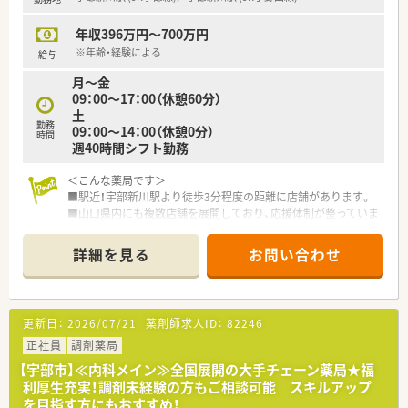
薬・監査・在宅）がメインとなり、レジ打ちなどはございません。
OTCについての知識も深まるためこれから必要な「マルチの力」
年収396万円～700万円
が身につきます。
■セルフメディケーションの支援として、医療・保険・福祉・マタ
※年齢・経験による
給与
ニティ等、様々なテーマで健康セミナーを年間130回以上開催し
月～金
ています。
09：00～17：00（休憩60分）
■医療事務との業務分担を行い、薬剤師の業務負担軽減を行って
土
います。
勤務
09：00～14：00（休憩0分）
■近隣に店舗数が多く、フォロー体制も整っています。
時間
週40時間シフト勤務
■監査システムなどの調剤設備も導入しており、リスクマネジメ
ントも徹底しています。
＜こんな薬局です＞
■働き方改革に沿って、有給休暇消化が促進されています。
■駅近！宇部新川駅より徒歩3分程度の距離に店舗があります。
■山口県内にも複数店舗を展開しており、応援体制が整っていま
＜こんな方にもおすすめ＞
すので働きやすい環境です。
■薬剤師としてのスキルや基礎をしっかり学びたい方
■プライベートと両立しながらメリハリをつけて勤務したい方
詳細を見る
お問い合わせ
＜業務内容＞
■処方箋による調剤業務、服薬指導、薬剤情報の提供など
■隣接の総合病院より幅広い処方を応需しています。
更新日：
2026/07/21
薬剤師求人ID：
82246
＜研修制度＞
■独自の研修システムを活用し、効率的かつ効果的なスキルアッ
正社員
調剤薬局
プを支援しています。
【宇部市】≪内科メイン≫全国展開の大手チェーン薬局★福
■カフェテリア研修や社内学術大会など、目指す社会人像に合わ
利厚生充実！調剤未経験の方もご相談可能 スキルアップ
せて学ぶ事ができる環境が整っています。
を目指す方にもおすすめ！