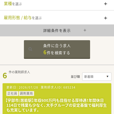
業種
を選ぶ
雇用形態 / 給与
を選ぶ
詳細条件を表示
条件に合う求人
6
件を
検索する
6
件の薬剤師求人
並び順
更新日：
2026/07/28
薬剤師求人ID：
685234
正社員
調剤薬局
【宇部市/居能駅】年収600万円も目指せる厚待遇！年間休日
114日で残業も少なく、大手グループの安定基盤で福利厚生
も充実しています。