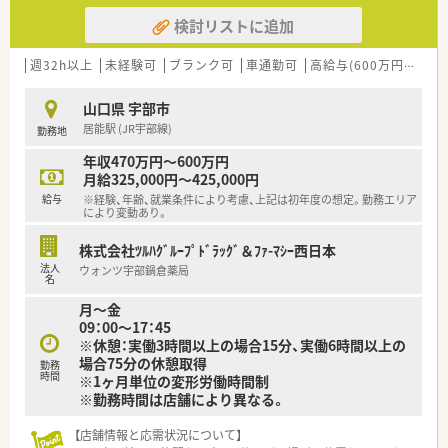
検討リストに追加
週32h以上
未経験可
ブランク可
車通勤可
高給与(600万円以上)
山口県 宇部市
居能駅 (JR宇部線)
勤務地
年収470万円～600万円
月給325,000円～425,000円
給与
※経験、年齢、就業条件により考慮、上記は初年度の想定。勤務エリア
により変動あり。
株式会社ﾂﾙﾊｸﾞﾙｰﾌﾟﾄﾞﾗｯｸﾞ＆ﾌｧ-ﾏｼｰ西日本
法人
ウォンツ宇部鍋倉薬局
名
月～金
09：00～17：45
※休憩：実働3時間以上の場合15分、実働6時間以上の
場合75分の休憩取得
勤務
時間
※1ヶ月単位の変形労働時間制
※勤務時間は店舗により異なる。
【店舗情報と応需状況について】