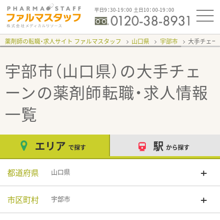
平日9：30-19：00 土日10：00-19：00
薬剤師の転職・求人サイト ファルマスタッフ
山口県
宇部市
大手チェー
宇部市（山口県）の大手チェ
ーン
の薬剤師転職・求人情報
一覧
エリア
駅
で探す
から探す
都道府県
山口県
市区町村
宇部市