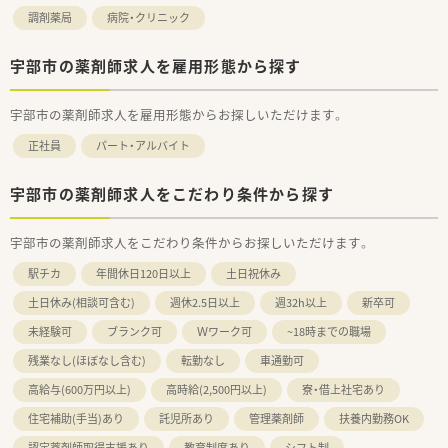
調剤薬局
病院・クリニック
宇部市の薬剤師求人を雇用形態から探す
宇部市の薬剤師求人を雇用形態からお探しいただけます。
正社員
パート・アルバイト
宇部市の薬剤師求人をこだわり条件から探す
宇部市の薬剤師求人をこだわり条件からお探しいただけます。
駅チカ
年間休日120日以上
土日祝休み
土日休み(相談可含む)
週休2.5日以上
週32h以上
新卒可
未経験可
ブランク可
Ｗワーク可
~18時までの職場
残業なし(ほぼなし含む)
転勤なし
車通勤可
高給与(600万円以上)
高時給(2,500円以上)
寮・借上社宅あり
住宅補助(手当)あり
託児所あり
管理薬剤師
扶養内勤務OK
認定薬剤師取得支援あり
教育制度あり
シフト制