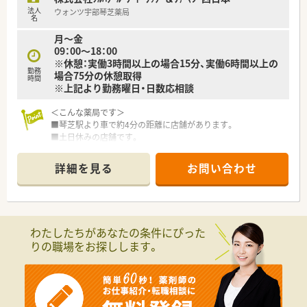
択可能です。
法人
ウォンツ宇部琴芝薬局
■休暇制度や福利厚生面も充実
名
正社員であれば有給は入社時から付与。
月～金
その他、連続休暇制度、メモリアル休暇、サポート休暇、ボラン
09：00～18：00
ティア休暇などワークライフバランスを推奨されています。
※休憩：実働3時間以上の場合15分、実働6時間以上の
勤務
場合75分の休憩取得
＜こんな方にもおすすめ＞
時間
※上記より勤務曜日・日数応相談
■しっかりとした教育体制のもとで薬剤師としてのスキルを磨
きたい方
＜こんな薬局です＞
■応援体制がありいざという時に休みの取れる環境でご勤務さ
■琴芝駅より車で約4分の距離に店舗があります。
れたい方
■土日休みの店舗です。
■マイカー通勤ご希望の方
■薬剤師は正社員3名在籍しています。
■様々な店舗でスキルを磨いてみたい方
詳細を見る
お問い合わせ
＜業務内容＞
■広域処方で山口大学からの処方箋が7割程度です。
■処方箋枚数は約50枚/日です。
＜研修制度＞
わたしたちがあなたの条件にぴった
■充実した研修フォロー体制も好評です。e-ラーニングの補助
りの職場をお探しします。
制度もあり資格取得に関しても会社からのバックアップがござ
います。
＜法人特徴＞
■ツルハグループとして中国地方で業界最大規模のドラッグス