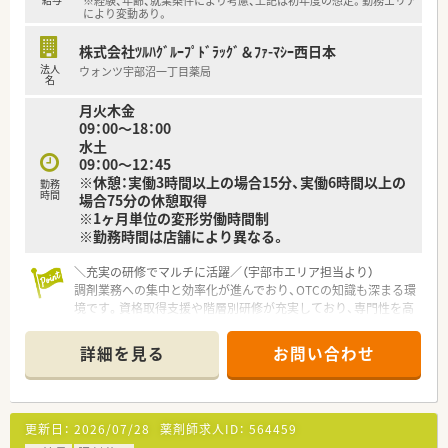
※経験、年齢、就業条件により考慮、上記は初年度の想定。勤務エリア
により変動あり。
株式会社ﾂﾙﾊｸﾞﾙｰﾌﾟﾄﾞﾗｯｸﾞ＆ﾌｧ-ﾏｼｰ西日本
法人
ウォンツ宇部沼一丁目薬局
名
月火木金
09：00～18：00
水土
09：00～12：45
※休憩：実働3時間以上の場合15分、実働6時間以上の
勤務
時間
場合75分の休憩取得
※1ヶ月単位の変形労働時間制
※勤務時間は店舗により異なる。
＼充実の研修でマルチに活躍／（宇部市エリア担当より）
調剤業務への集中と効率化が進んでおり、OTCの知識も深まる環
境です。資格取得支援や階層別研修が充実しており、専門性を高
めたい方にぴったりの職場です。
＊------------------------------------------＊
詳細を見る
お問い合わせ
【店舗情報と応需状況について】
■琴芝駅より車で8分程度の距離に位置しており、近隣にも同法
人の店舗があるためフォロー体制が整っています。
■耳鼻科をはじめとした他広域からの処方箋を応需しており、専
更新日：
2026/07/28
薬剤師求人ID：
564459
門的な知識と幅広い処方経験を積める環境です。