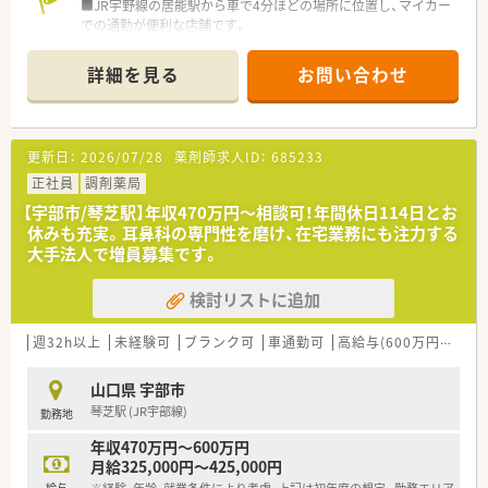
■JR宇野線の居能駅から車で4分ほどの場所に位置し、マイカー
での通勤が便利な店舗です。
■近隣の医療機関をはじめ広域からの処方箋を応需しており、多
様な症例を学ぶことができます。
詳細を見る
お問い合わせ
■近隣エリアにもグループ店舗が複数あるため、協力体制が整っ
ており安心して勤務できます。
【募集背景と求める人物像について】
更新日：
2026/07/28
薬剤師求人ID：
685233
■地域の健康を支える拠点として体制を強化するため、意欲ある
薬剤師を増員募集しています。
正社員
調剤薬局
■調剤業務だけでなくOTC医薬品などの知識も深め、幅広く活躍
【宇部市/琴芝駅】年収470万円～相談可！年間休日114日とお
したい方を歓迎しています。
休みも充実。耳鼻科の専門性を磨け、在宅業務にも注力する
■チームワークを大切にし、周囲のスタッフと連携を取りながら
大手法人で増員募集です。
円滑に業務を進められる方です。
検討リストに追加
【法人特徴について】
■中国地方で最大規模のドラッグストアと調剤薬局を運営し、圧
倒的な安定性を誇る企業です。
週32h以上
未経験可
ブランク可
車通勤可
高給与(600万円以上)
■地域密着型の店舗展開を行い、住民の健康をトータルでサポー
トする体制を構築しています。
山口県 宇部市
■調剤併設店の拡大を推進しており、薬剤師が専門性を発揮でき
琴芝駅 (JR宇部線)
勤務地
るフィールドが広がっています。
年収470万円～600万円
月給325,000円～425,000円
給与