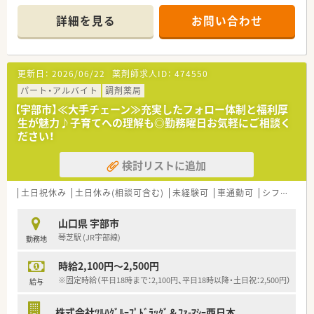
すので働きやすい環境です。
■マイカー通勤ご希望の方
■様々な店舗でスキルを磨いてみたい方
詳細を見る
お問い合わせ
＜業務内容＞
■処方箋による調剤業務、服薬指導、薬剤情報の提供など
■近隣の医院より内科をメインに処方応需しています。
更新日：
2026/06/22
薬剤師求人ID：
474550
＜研修制度＞
■独自の研修システムを活用し、効率的かつ効果的なスキルアッ
パート・アルバイト
調剤薬局
プを支援しています。
【宇部市】≪大手チェーン≫充実したフォロー体制と福利厚
■カフェテリア研修や社内学術大会など、目指す社会人像に合わ
生が魅力♪子育てへの理解も◎勤務曜日お気軽にご相談く
せて学ぶ事ができる環境が整っています。
ださい！
■大学と提携し、がん･高齢者医療など最新の知識修得をし、専
門性の高い薬剤師の育成しています。
検討リストに追加
■自己啓発の一環として、約130種類の中から自分にあった講座
を選択できる通信教育があります。
土日祝休み
土日休み(相談可含む)
未経験可
車通勤可
シフト制
＜法人特徴＞
■福岡県本社で全国43都道府県に店舗展開しております。
山口県 宇部市
開業支援まで行っているため、医療機関との関係も良好で「医
琴芝駅 (JR宇部線)
勤務地
薬連携」の取組みとして積極的にコミュニケーションを図ってい
ます。
時給2,100円～2,500円
■異動・転勤について
①全国勤務社員：全店舗を対象とした異動が可能な社員
※固定時給（平日18時まで：2,100円、平日18時以降・土日祝：2,500円）
給与
②エリア社員：限定した地区内での転居を伴う異動が可能な社員
③薬剤師職Ⅲ（ローカル社員）：転居を伴う異動がない社員から選
株式会社ﾂﾙﾊｸﾞﾙｰﾌﾟﾄﾞﾗｯｸﾞ＆ﾌｧ-ﾏｼｰ西日本