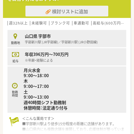
■大学と提携し、がん･高齢者医療など最新の知識修得をし、専
門性の高い薬剤師の育成しています。
検討リストに追加
■自己啓発の一環として、約130種類の中から自分にあった講座
を選択できる通信教育があります。
週32h以上
未経験可
ブランク可
車通勤可
高給与(600万円以上)
＜法人特徴＞
■福岡県本社で全国43都道府県に店舗展開しております。
山口県 宇部市
開業支援まで行っているため、医療機関との関係も良好で「医
宇部新川駅 (JR宇部線)／宇部新川駅 (JR小野田線)
勤務地
薬連携」の取組みとして積極的にコミュニケーションを図ってい
ます。
年収396万円～700万円
■異動・転勤について
①全国勤務社員：全店舗を対象とした異動が可能な社員
※年齢・経験による
給与
②エリア社員：限定した地区内での転居を伴う異動が可能な社員
月火水金
③薬剤師職Ⅲ（ローカル社員）：転居を伴う異動がない社員から選
9：00～18：00
択可能です。
木
■休暇制度や福利厚生面も充実
9：00～17：00
正社員であれば有給は入社時から付与。
土
その他、連続休暇制度、メモリアル休暇、サポート休暇、ボラン
勤務
時間
9：00～13：00
ティア休暇などワークライフバランスを推奨されています。
週40時間シフト勤務制
休憩時間：法定通り付与
＜こんな方にもおすすめ＞
■しっかりとした教育体制のもとで薬剤師としてのスキルを磨
＜こんな薬局です＞
きたい方
■宇部新川駅より徒歩15分程度の距離に店舗があります。
■応援体制がありいざという時に休みの取れる環境でご勤務さ
■山口県内にも複数店舗を展開しており、応援体制が整っていま
れたい方