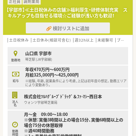
■最新の監査システムなどの調剤設備を積極的に導入しており、
正社員
調剤薬局
機械化による効率的で安全な業務が可能です。
【宇部市】≪土日祝休みの店舗≫福利厚生・研修体制充実 ス
キルアップも目指せる環境☆ご経験が浅い方も歓迎！
【募集背景と求める人物像について】
■事業拡大に伴う増員募集を行っており、将来的に薬局長など店
検討リストに追加
舗運営を担える意欲的な方を積極的に採用中です。
■コミュニケーション能力を重視しており、地域住民に寄り添っ
た丁寧な接客や服薬指導ができる方を歓迎します。
土日祝休み
土日休み(相談可含む)
週32h以上
未経験可
ブランク可
■経験は不問となっており、未経験からでも専門性を高め、マル
チな力を身につけたいという成長意欲を求めています。
山口県 宇部市
琴芝駅 (JR宇部線)
勤務地
【法人特徴について】
■中国地方で業界最大規模の店舗数を誇るドラッグストアおよ
年収470万円～600万円
び調剤薬局を運営し、安定した成長を続ける企業です。
月給325,000円～425,000円
■展開しているすべてのドラッグストアを調剤併設店にしてい
給与
※経験、年齢、就業条件により考慮、上記は初年度の想定。勤務エリア
くという目標を掲げ、地域医療への貢献を目指しています。
により変動あり。
■セルフメディケーション支援の一環として、多岐にわたるテー
マの健康セミナーを年間130回以上開催しています。
株式会社ﾂﾙﾊｸﾞﾙｰﾌﾟﾄﾞﾗｯｸﾞ＆ﾌｧ-ﾏｼｰ西日本
法人
ウォンツ宇部琴芝薬局
名
月～金 09:00～18:00
※休憩：実働3時間以上の場合15分、実働6時間以上の
場合75分の休憩取得
※週40時間勤務
勤務
時間