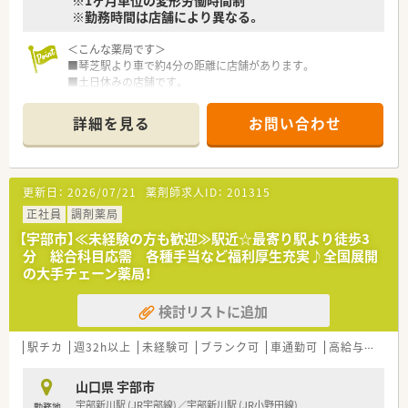
※1ヶ月単位の変形労働時間制
※勤務時間は店舗により異なる。
＜こんな薬局です＞
■琴芝駅より車で約4分の距離に店舗があります。
■土日休みの店舗です。
■薬剤師人数は正社員2名、パート1名在籍しています。
詳細を見る
お問い合わせ
＜業務内容＞
■広域処方で山口大学からの処方箋が7割程度です。
■処方箋枚数は約40枚/日です。
更新日：
2026/07/21
薬剤師求人ID：
201315
＜研修制度＞
■充実した研修フォロー体制も好評です。e-ラーニングの補助
正社員
調剤薬局
制度もあり資格取得に関しても会社からのバックアップがござ
【宇部市】≪未経験の方も歓迎≫駅近☆最寄り駅より徒歩3
います。
分 総合科目応需 各種手当など福利厚生充実♪全国展開
の大手チェーン薬局！
＜法人特徴＞
■ツルハグループとして中国地方で業界最大規模のドラッグス
検討リストに追加
トア・調剤薬局を運営する企業です。ドラッグストアとして売
上・利益・店舗数共に業界トップクラスです。
■年間で10店舗以上の新規出店を継続しており、新卒採用に関
駅チカ
週32h以上
未経験可
ブランク可
車通勤可
高給与(600万円以上)
しても中国地方で最も入社人数が多い法人です。薬剤師の平均
年齢は33歳です。
山口県 宇部市
■調剤薬局部門で採用された薬剤師の業務は調剤業務（調剤・投
宇部新川駅 (JR宇部線)／宇部新川駅 (JR小野田線)
勤務地