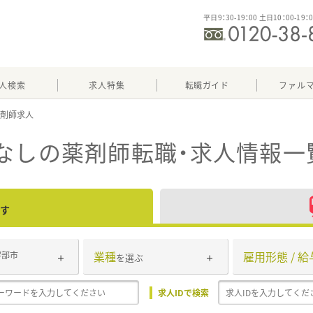
平日9：30-19：00 土日10：00-19：
人検索
求人特集
転職ガイド
ファル
なし
の薬剤師転職・求人情報一
す
業種
雇用形態 / 給
宇部市
を選ぶ
求人IDで検索