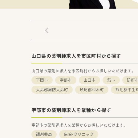
【法人概要】
■山口に3店舗薬局を展開して
■出店エリアは宇部市・山陽小野
山口県の薬剤師求人を市区町村から探す
山口県の薬剤師求人を市区町村からお探しいただけます。
下関市
宇部市
山口市
萩市
防府
大島郡周防大島町
玖珂郡和木町
熊毛郡平生
宇部市の薬剤師求人を業種から探す
宇部市の薬剤師求人を業種からお探しいただけます。
調剤薬局
病院・クリニック