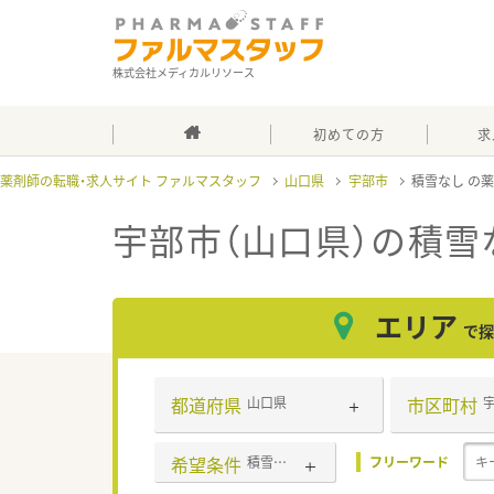
株式会社メディカルリソース
初めての方
求
薬剤師の転職・求人サイト ファルマスタッフ
山口県
宇部市
積雪なし
宇部市（山口県）の積雪
エリア
で探
都道府県
市区町村
山口県
希望条件
積雪なし
フリーワード