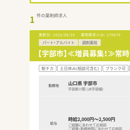
件の薬剤師求人
1
更新日：
2026/06/26
薬剤師求人ID：
170079
パート・アルバイト
調剤薬局
【宇部市】≪増員募集！≫常時
駅チカ
土日休み(相談可含む)
ブランク可
山口県 宇部市
勤務地
宇部新川駅 (JR宇部線)
時給2,000円～2,500円
給与
ご経験にあわせて応相談
ご経験・勤務時間にあわせて応相談