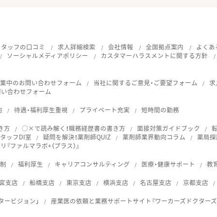
スタッフの口コミ
求人詳細検索
会社情報
全国拠点案内
よくあ
ソーシャルメディアポリシー
カスタマーハラスメントに関する方針
就業中のお問い合わせフォーム
当社に関するご意見・ご要望フォーム
求
問い合わせフォーム
向
待遇・福利厚生重視
プライベート充実
短時間の勤務
き方
○×で読み解く！職務経歴書の書き方
面接対策ガイドブック
タッフDI室
疑問を解決！薬剤師QUIZ
薬剤師業界動向コラム
薬局探
『ファルマラボ+（プラス）』
体制
福利厚生
キャリアコンサルティング
医療・健康サポート
教
宮支店
船橋支店
東京支店
横浜支店
名古屋支店
京都支店
タービジョン」
産業医の依頼と業務サポートサイト『ワーカーズドクターズ
ス