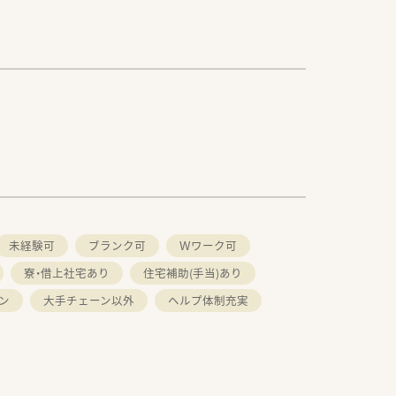
未経験可
ブランク可
Ｗワーク可
寮・借上社宅あり
住宅補助(手当)あり
ン
大手チェーン以外
ヘルプ体制充実