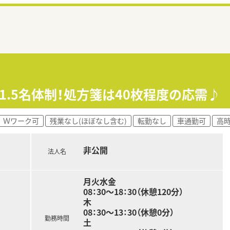
1.5名体制！処方箋は40枚程度の応需♪
Ｗワーク可
残業なし(ほぼなし含む)
転勤なし
車通勤可
高時
非公開
法人名
月火水金
08：30～18：30（休憩120分）
木
08：30～13：30（休憩0分）
勤務時間
土