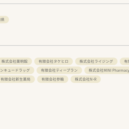
口県
株式会社薬明館
有限会社タケヒロ
株式会社ライジング
有
ンキュードラッグ
有限会社ティープラン
株式会社MINI Pharmac
有限会社新生薬局
有限会社参輪
株式会社N・R