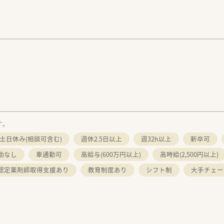
す。
土日休み(相談可含む)
週休2.5日以上
週32h以上
新卒可
勤なし
車通勤可
高給与(600万円以上)
高時給(2,500円以上)
認定薬剤師取得支援あり
教育制度あり
シフト制
大手チェー