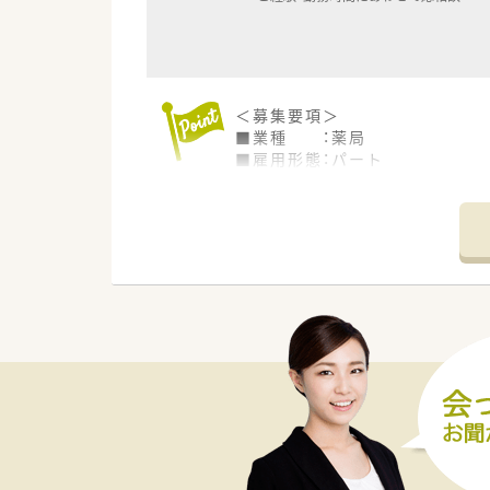
＜募集要項＞
■業種 ：薬局
■雇用形態：パート
■業務内容：薬剤師業務全般
■資格 ：薬剤師免許をお持ち
■給与 ：2,000円～2,500円
■休日 ：日祝＋その他シフト
【こんな薬局です】立地や人数体
■宇部新川駅より徒歩5分の場
■正社員1名、パート1名の常時
【業務内容】科目や枚数
■内科、アレルギー科、呼吸器内
■1日40枚程度の処方箋を受け
【調剤設備】
■電子薬歴は調剤くんを利用し