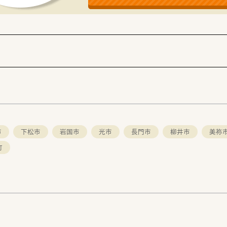
おります。別法人にて福岡に展開あり。
田市・山口市にございます。
市
下松市
岩国市
光市
長門市
柳井市
美祢
町