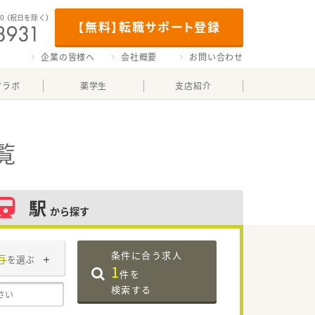
00
（祝日を除く）
【無料】転職サポート登録
企業の皆様へ
会社概要
お問い合わせ
マラボ
薬学生
支店紹介
覧
駅
から探す
条件に合う求人
与
を選ぶ
1
件を
検索する