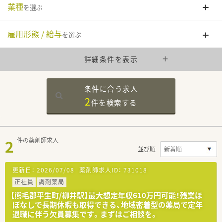
業種
を選ぶ
雇用形態 / 給与
を選ぶ
詳細条件を表示
条件に合う求人
2
件を
検索する
2
件の薬剤師求人
並び順
更新日：
2026/07/08
薬剤師求人ID：
731018
正社員
調剤薬局
【熊毛郡平生町/柳井駅】最大想定年収610万円可能！残業ほ
ぼなしで長期休暇も取得できる、地域密着型の薬局で定年
退職に伴う欠員募集です。まずはご相談を。