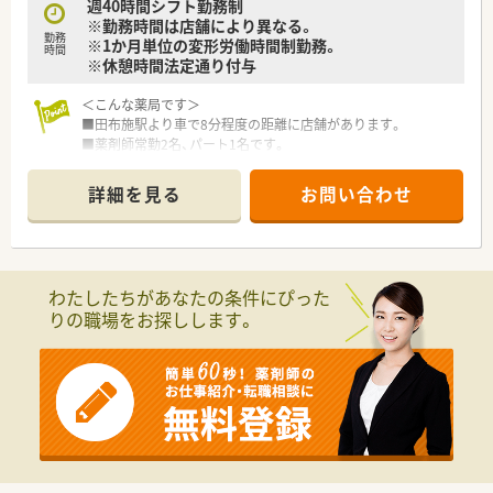
週40時間シフト勤務制
す。
※勤務時間は店舗により異なる。
勤務
※1か月単位の変形労働時間制勤務。
時間
※休憩時間法定通り付与
＜こんな薬局です＞
■田布施駅より車で8分程度の距離に店舗があります。
■薬剤師常勤2名、パート1名です。
■店舗のすぐ目の前にはバス停があり、広々とした専用駐車場も
完備しています。
詳細を見る
お問い合わせ
■受付1か所、投薬口2か所です。
■土日祝休みの店舗です。
＜業務内容＞
■近隣のクリニックより内科、泌尿器科、眼科、耳鼻科など幅広
わたしたちがあなたの条件にぴった
い処方を応需しています。
りの職場をお探しします。
■処方箋枚数は約90枚/日です。
＜研修制度＞
■基本は配属店舗での OJT研修です。必要に応じて職種別・階層
別の研修に参加して頂きます。
■未経験者やブランクの長い方については各種勉強会や集合研
修にご参加頂いておりますのでご安心ください。
＜法人特徴＞