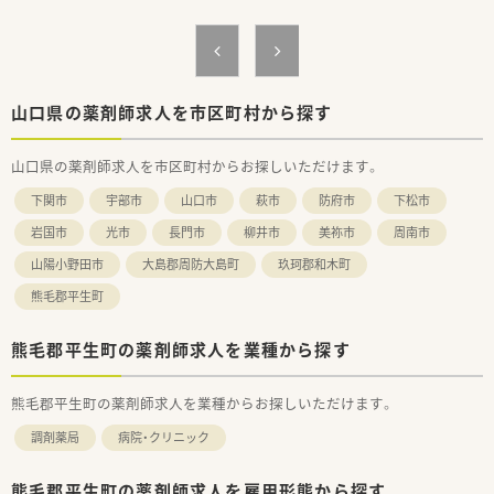
■東証プライム上場スズケングループの地場大手チェーン薬局
です。
■1982年の創業以来、人々が笑顔になれる薬局を目指して地域
の医療貢献に取り組み、中国エリアに116店舗の薬局を展開する
法人です。
■全ての患者様が同等かつ上質な医療を受けることができるよ
山口県の薬剤師求人を市区町村から探す
う、笑顔をキーワードに患者様の為に何ができるかを常に考え、
日々の業務を行います。
山口県の薬剤師求人を市区町村からお探しいただけます。
■しっかりと基盤を固め、まずは保険薬局として患者さんに寄り
添って服薬指導を行う「かかりつけ薬局」になること。その上で
下関市
宇部市
山口市
萩市
防府市
下松市
健康に関する相談窓口として地域の皆様の主体的な健康の維持・
増進を積極的に支援する「健康サポート薬局」を目指し、さらに
岩国市
光市
長門市
柳井市
美祢市
周南市
病院や介護施設などと連携を強化することで地域包括ケアにつ
山陽小野田市
大島郡周防大島町
玖珂郡和木町
ながっていく事に重きを置いています。
■調剤事業にとどまらず、セルフメディケーションの推進・健康
熊毛郡平生町
拠点として情報の発信や健康イベント開催などの取り組みを行
っています。
■無菌調剤対応薬局の設置や関連会社の介護サービス事業を展
熊毛郡平生町の薬剤師求人を業種から探す
開するサンキ・ウエルビィ（株）との連携、そして中国地方最大級
の店舗網を生かし、地域の皆さまが安心して暮らせる街づくりを
熊毛郡平生町の薬剤師求人を業種からお探しいただけます。
支援します。
調剤薬局
病院・クリニック
＜こんな方にもおすすめ＞
■キャリアアップを目指す方、自身のスキルを磨きたい方
■福利厚生・教育体制が整っている会社で働きたい方
熊毛郡平生町の薬剤師求人を雇用形態から探す