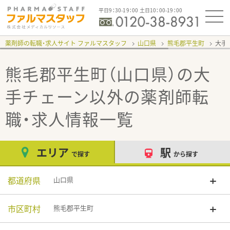
平日9：30-19：00 土日10：00-19：00
薬剤師の転職・求人サイト ファルマスタッフ
山口県
熊毛郡平生町
大手
熊毛郡平生町（山口県）の大
手チェーン以外
の薬剤師転
職・求人情報一覧
エリア
駅
で探す
から探す
都道府県
山口県
市区町村
熊毛郡平生町