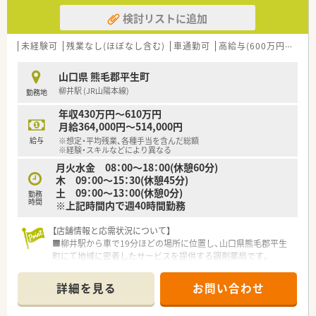
検討リストに追加
未経験可
残業なし(ほぼなし含む)
車通勤可
高給与(600万円以上)
山口県 熊毛郡平生町
柳井駅 (JR山陽本線)
勤務地
年収430万円～610万円
月給364,000円～514,000円
給与
※想定・平均残業、各種手当を含んだ総額
※経験・スキルなどにより異なる
月火水金 08：00～18：00(休憩60分)
木 09：00～15：30(休憩45分)
土 09：00～13：00(休憩0分)
勤務
時間
※上記時間内で週40時間勤務
【店舗情報と応需状況について】
■柳井駅から車で19分ほどの場所に位置し、山口県熊毛郡平生
町にて地域に密着したサービスを提供する調剤薬局です。
■患者様一人ひとりに寄り添った対応を大切にしていますが、応
需科目や具体的な処方箋枚数は現在のところ未公開です。
詳細を見る
お問い合わせ
■現在は60代の女性薬剤師が常勤1名とパート1名の体制で在籍
しており、少人数で協力しながら日々の業務を行っています。