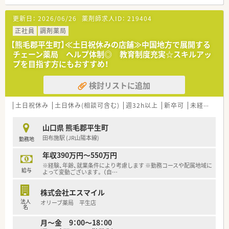
【募集背景と求める人物像について】
更新日：
2026/06/26
薬剤師求人ID：
219404
■長年店舗を支えてこられたスタッフの定年退職に伴う欠員補
充のため、新しい正社員の薬剤師を募集しております。
正社員
調剤薬局
■調剤の実務経験がある方はもちろん、実務経験がない未経験の
【熊毛郡平生町】≪土日祝休みの店舗≫中国地方で展開する
方からのご応募も積極的に受け付けている状況です。
チェーン薬局 ヘルプ体制◎ 教育制度充実☆スキルアッ
■周囲のスタッフと円滑に連携しながら、患者様に対して明るく
プを目指す方にもおすすめ！
丁寧なコミュニケーションを取れる方を求めています。
検討リストに追加
【勤務実態について】
■月火水金は18時までの勤務となっており、夕方以降の時間を
プライベートやご家族のために有効に活用することが可能で
土日祝休み
土日休み(相談可含む)
週32h以上
新卒可
未経験可
す。
■木曜日と土曜日は午前中を中心とした勤務体制を組んでおり、
山口県 熊毛郡平生町
週40時間以内のシフト制にて無理なく働ける環境です。
田布施駅 (JR山陽本線)
勤務地
■残業はほとんど発生しないため、日祝休みに加えて長期休暇を
確保しながらオンとオフのメリハリをつけて勤務できます。
年収390万円～550万円
※経験、年齢、就業条件により考慮します ※勤務コースや配属地域に
【想定される業務内容】
給与
よって変動ございます。 （自
…
■医師から受け付けた処方箋に基づく正確な調剤業務や監査、そ
して患者様に対する分かりやすい服薬指導を担当します。
株式会社エスマイル
■お薬を安全に服用していただくための適切な薬歴管理に加え、
法人
オリーブ薬局 平生店
調剤報酬の請求に関わるレセプト業務にも携わります。
名
■地域密着の窓口として、患者様からの健康に関する様々な相談
月～金 9：00～18：00
への対応やセルフメディケーションの推進サポートも行いま