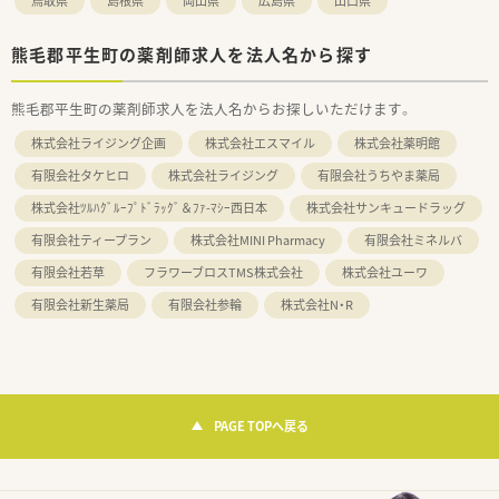
鳥取県
島根県
岡山県
広島県
山口県
熊毛郡平生町の薬剤師求人を法人名から探す
熊毛郡平生町の薬剤師求人を法人名からお探しいただけます。
株式会社ライジング企画
株式会社エスマイル
株式会社薬明館
有限会社タケヒロ
株式会社ライジング
有限会社うちやま薬局
株式会社ﾂﾙﾊｸﾞﾙｰﾌﾟﾄﾞﾗｯｸﾞ＆ﾌｧ-ﾏｼｰ西日本
株式会社サンキュードラッグ
有限会社ティープラン
株式会社MINI Pharmacy
有限会社ミネルバ
有限会社若草
フラワーブロスTMS株式会社
株式会社ユーワ
有限会社新生薬局
有限会社参輪
株式会社N・R
PAGE TOPへ戻る