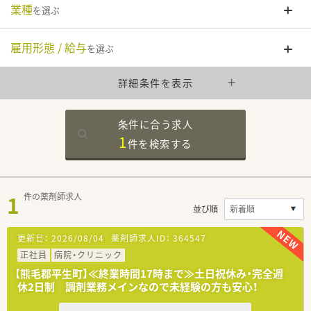
業種
を選ぶ
雇用形態 / 給与
を選ぶ
詳細条件を表示
条件に合う求人
1
件を
検索する
1
件の薬剤師求人
並び順
更新日：
2026/08/04
薬剤師求人ID：
364547
正社員
病院・クリニック
【熊毛郡平生町】≪終業時間17時まで≫土日祝休み・完全週
休2日制 調剤業務メインなので未経験の方も安心！