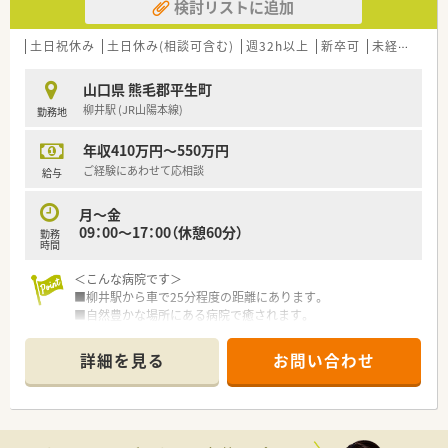
検討リストに追加
土日祝休み
土日休み(相談可含む)
週32h以上
新卒可
未経験可
山口県 熊毛郡平生町
柳井駅 (JR山陽本線)
勤務地
年収410万円～550万円
ご経験にあわせて応相談
給与
月～金
09：00～17：00（休憩60分）
勤務
時間
＜こんな病院です＞
■柳井駅から車で25分程度の距離にあります。
■自然豊かな場所にある病院で癒されます。
＜業務内容＞
詳細を見る
お問い合わせ
■入院調剤、監査など
＜研修制度＞
■現場の先輩薬剤師より指導を受けて頂きます。