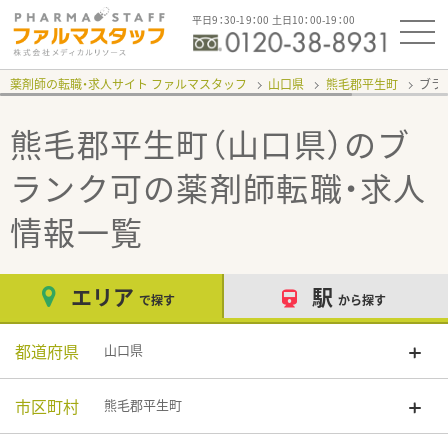
平日9：30-19：00 土日10：00-19：00
薬剤師の転職・求人サイト ファルマスタッフ
山口県
熊毛郡平生町
ブラ
熊毛郡平生町（山口県）のブ
ランク可
の薬剤師転職・求人
情報一覧
エリア
駅
で探す
から探す
都道府県
山口県
市区町村
熊毛郡平生町