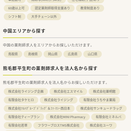
60歳以上可
認定薬剤師取得支援あり
教育制度あり
シフト制
大手チェーン以外
中国エリアから探す
中国の薬剤師求人をエリアからお探しいただけます。
鳥取県
島根県
岡山県
広島県
山口県
熊毛郡平生町の薬剤師求人を法人名から探す
熊毛郡平生町の薬剤師求人を法人名からお探しいただけます。
株式会社ライジング企画
株式会社エスマイル
株式会社薬明館
有限会社タケヒロ
株式会社ライジング
有限会社うちやま薬局
株式会社ﾂﾙﾊｸﾞﾙｰﾌﾟﾄﾞﾗｯｸﾞ＆ﾌｧ-ﾏｼｰ西日本
株式会社サンキュードラッグ
有限会社ティープラン
株式会社MINI Pharmacy
有限会社ミネルバ
有限会社若草
フラワーブロスTMS株式会社
株式会社ユーワ