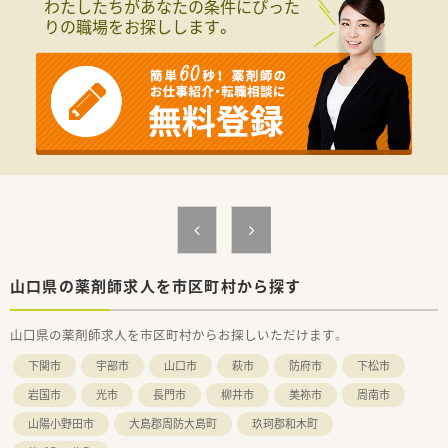
わたしたちがあなたの条件にぴった
＜法人特徴＞
りの職場をお探しします。
■瀬戸内海国立公園内にある、内科・外科・整形外科・脳神経外科・
精神科・皮膚科・泌尿器科・眼科・耳鼻咽喉科・歯科を応需している
病院です。
■土日休みの完全週休2日制です。
■職員送迎バスの利用も可能なので車通勤が心配な方も安心で
す。
＜こんな方にもおすすめ＞
■ゆったりとした環境でご勤務したい方
■ライフスタイルに合わせて長く働きたい方
山口県の薬剤師求人を市区町村から探す
山口県の薬剤師求人を市区町村からお探しいただけます。
下関市
宇部市
山口市
萩市
防府市
下松市
岩国市
光市
長門市
柳井市
美祢市
周南市
山陽小野田市
大島郡周防大島町
玖珂郡和木町