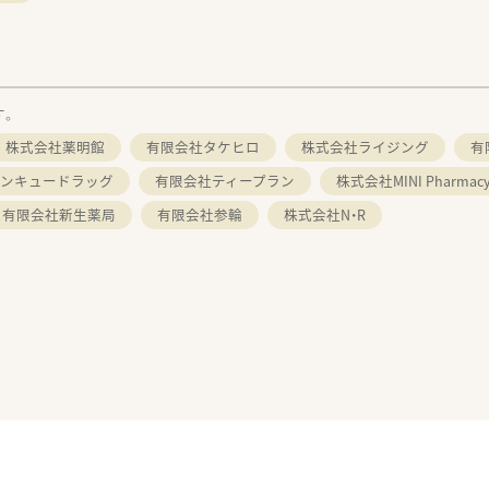
す。
株式会社薬明館
有限会社タケヒロ
株式会社ライジング
有
ンキュードラッグ
有限会社ティープラン
株式会社MINI Pharmac
有限会社新生薬局
有限会社参輪
株式会社N・R