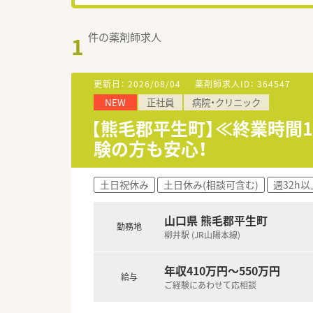
件の薬剤師求人
1
更新日：
2026/08/04
薬剤師求人ID：
364547
NEW
正社員
病院・クリニック
【熊毛郡平生町】≪終業時間
験の方も安心！
土日祝休み
土日休み(相談可含む)
週32h以
山口県 熊毛郡平生町
勤務地
柳井駅 (JR山陽本線)
年収410万円～550万円
給与
ご経験にあわせて応相談