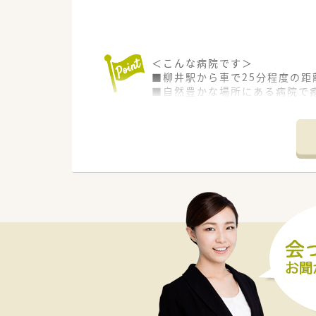
＜こんな病院です＞
■柳井駅から車で25分程度の距
■自然豊かな場所にある病院で
＜業務内容＞
■入院調剤、監査など
＜研修制度＞
■現場の先輩薬剤師より指導を
＜法人特徴＞
■瀬戸内海国立公園内にある、内
です。
■土日休みの完全週休2日制です
■職員送迎バスの利用も可能な
＜こんな方にもおすすめ＞
■ゆったりとした環境でご勤務