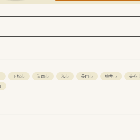
く働きたい方
市
下松市
岩国市
光市
長門市
柳井市
美祢
町
。