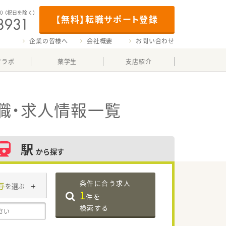
00
（祝日を除く）
【無料】転職サポート登録
企業の皆様へ
会社概要
お問い合わせ
マラボ
薬学生
支店紹介
職・求人情報一覧
駅
から探す
条件に合う求人
与
を選ぶ
1
件を
検索する