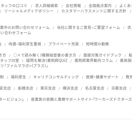
スタッフの口コミ
求人詳細検索
会社情報
全国拠点案内
よくあ
ソーシャルメディアポリシー
カスタマーハラスメントに関する方針
就業中のお問い合わせフォーム
当社に関するご意見・ご要望フォーム
求
問い合わせフォーム
向
待遇・福利厚生重視
プライベート充実
短時間の勤務
き方
○×で読み解く！職務経歴書の書き方
面接対策ガイドブック
タッフDI室
疑問を解決！薬剤師QUIZ
薬剤師業界動向コラム
薬局探
『ファルマラボ+（プラス）』
体制
福利厚生
キャリアコンサルティング
医療・健康サポート
教
宮支店
船橋支店
東京支店
横浜支店
名古屋支店
京都支店
タービジョン」
産業医の依頼と業務サポートサイト『ワーカーズドクターズ
ス