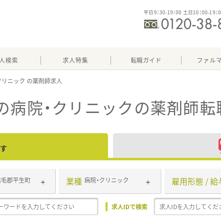
平日9：30-19：00 土日10：00-19：
人検索
求人特集
転職ガイド
ファル
クリニック
の病院・クリニック
の薬剤師転
す
業種
雇用形態 / 給
熊毛郡平生町
病院・クリニック
求人IDで検索