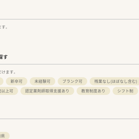
ます。
探す
だけます。
新卒可
未経験可
ブランク可
残業なし(ほぼなし含む)
歳以上可
認定薬剤師取得支援あり
教育制度あり
シフト制
口県