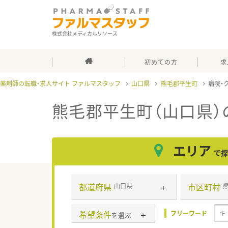
株式会社メディカルリソース
初めての方
求
薬剤師の転職・求人サイト ファルマスタッフ
山口県
熊毛郡平生町
病院・
熊毛郡平生町（山口県）
エリア
で探
都道府県
市区町村
山口県
希望条件
フリーワード
を選ぶ