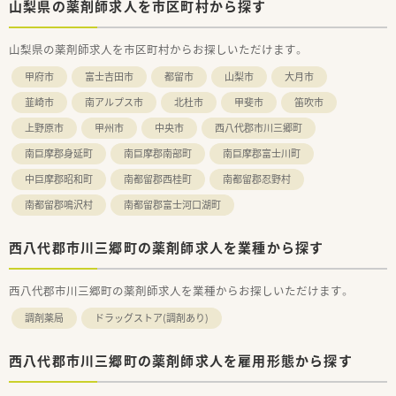
山梨県の薬剤師求人を市区町村から探す
山梨県の薬剤師求人を市区町村からお探しいただけます。
甲府市
富士吉田市
都留市
山梨市
大月市
韮崎市
南アルプス市
北杜市
甲斐市
笛吹市
上野原市
甲州市
中央市
西八代郡市川三郷町
南巨摩郡身延町
南巨摩郡南部町
南巨摩郡富士川町
中巨摩郡昭和町
南都留郡西桂町
南都留郡忍野村
南都留郡鳴沢村
南都留郡富士河口湖町
西八代郡市川三郷町の薬剤師求人を業種から探す
西八代郡市川三郷町の薬剤師求人を業種からお探しいただけます。
調剤薬局
ドラッグストア(調剤あり)
西八代郡市川三郷町の薬剤師求人を雇用形態から探す