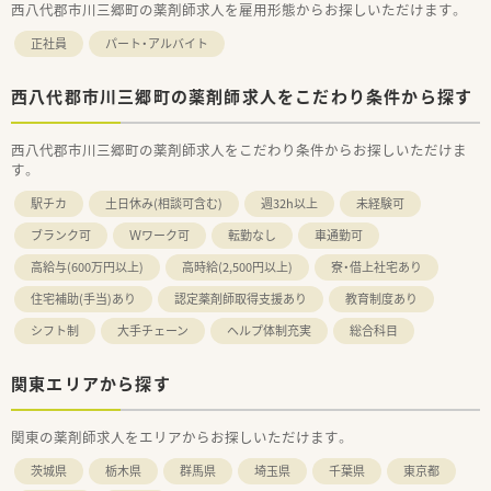
西八代郡市川三郷町の薬剤師求人を雇用形態からお探しいただけます。
正社員
パート・アルバイト
西八代郡市川三郷町の薬剤師求人をこだわり条件から探す
西八代郡市川三郷町の薬剤師求人をこだわり条件からお探しいただけま
す。
駅チカ
土日休み(相談可含む)
週32h以上
未経験可
ブランク可
Ｗワーク可
転勤なし
車通勤可
高給与(600万円以上)
高時給(2,500円以上)
寮・借上社宅あり
住宅補助(手当)あり
認定薬剤師取得支援あり
教育制度あり
シフト制
大手チェーン
ヘルプ体制充実
総合科目
関東エリアから探す
関東の薬剤師求人をエリアからお探しいただけます。
茨城県
栃木県
群馬県
埼玉県
千葉県
東京都