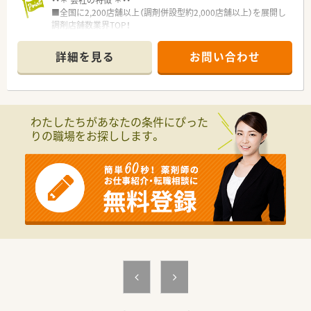
・・＊ 会社の特徴 ＊・・
■全国に2,200店舗以上（調剤併設型約2,000店舗以上）を展開し
調剤店舗数業界TOP！
■店舗拡大に伴いキャリアアップできるポジションが多数あり！
頑張り次第で高給与も可能！
詳細を見る
お問い合わせ
■経験や勤務コースによりますが、経験の少ない方でも500万前
半スタートと業界TOP水準！
■職種や職域に合わせ、豊富な社内研修や外部組織と連携した研
修を用意されています
■薬剤師が中心の会社だからこそ活躍できるキャリアパスが多
わたしたちがあなたの条件にぴった
種多様に用意されています。
りの職場をお探しします。
■店舗拡大に伴い、エリアマネジャーや営業部長等のマネジメン
トのポジションも増えます。
■在宅や教育等の専門性を活かせるスペシャリストを目指すこ
とも可能です。
■その他にも、管理部門や商品部門等の本社スタッフなど活動領
域は多種多様です。
■在宅実施店舗は年々増加しており、在宅医療へもしっかりと関
わる事ができます。
■育児休暇は3歳まで取得が可能で、時短制度は小学5年生まで
時短勤務ができるよう変更予定です。
■年間休日が120日とワークライフバランスが整っています
■日用品から常備薬まで、従業員割引制度など嬉しいメリットも
たくさんあります！