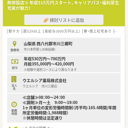
剤併設店≫ 年収515万円スタート、キャリアパス・福利厚生
充実が魅力！
検討リストに追加
駅チカ
週32h以上
高給与(600万円以上)
寮・借上社宅あり
住宅補
山梨県 西八代郡市川三郷町
市川本町駅 (JR身延線)
勤務地
年収530万円～700万円
月給355,000円～420,000円
給与
※経験や選択コースにより異なります
ウエルシア薬局株式会社
法人
ウエルシア 市川三郷店
名
≪店舗≫08：00～24：00
≪調剤≫月～土 9:00～19:00
1ヶ月単位の変形労働時間制（月平均:165.6時間/年間
勤務
所定労働時間:1,988時間）
時間
※休憩時間は法定通り