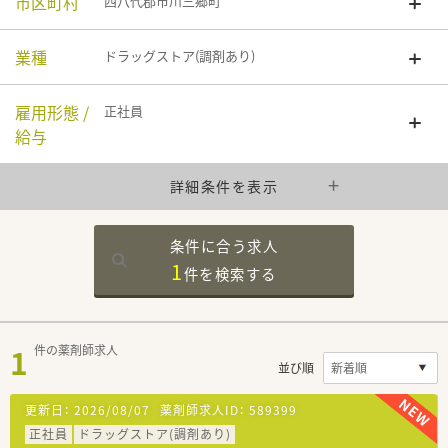
市区町村
西八代郡市川三郷町
業種
ドラッグストア(調剤あり)
雇用形態 /
正社員
給与
詳細条件を表示
条件に合う求人
1
件を
検索する
1
件の薬剤師求人
並び順
更新日：
2026/08/07
薬剤師求人ID：
589399
正社員
ドラッグストア(調剤あり)