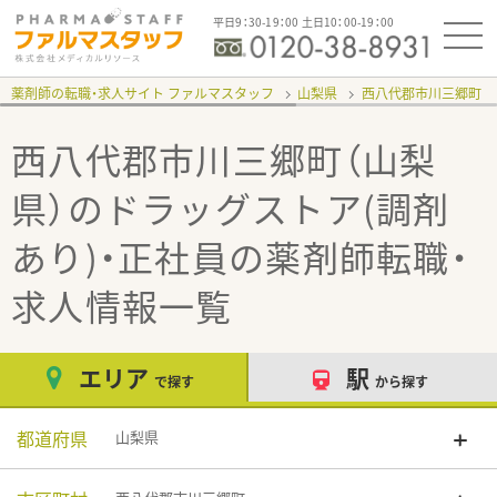
平日9：30-19：00 土日10：00-19：00
薬剤師の転職・求人サイト ファルマスタッフ
山梨県
西八代郡市川三郷町
西八代郡市川三郷町（山梨
県）のドラッグストア(調剤
あり)・正社員
の薬剤師転職・
求人情報一覧
エリア
駅
で探す
から探す
都道府県
山梨県