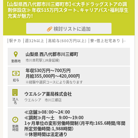
【山梨県西八代郡市川三郷町市】≪大手ドラッグストアの調
剤併設店≫ 年収515万円スタート、キャリアパス・福利厚生
充実が魅力！
検討リストに追加
駅チカ
週32h以上
高給与(600万円以上)
寮・借上社宅あり
住宅補
山梨県 西八代郡市川三郷町
市川本町駅 (JR身延線)
勤務地
年収530万円～700万円
月給355,000円～420,000円
給与
※経験や選択コースにより異なります
ウエルシア薬局株式会社
法人
ウエルシア 市川三郷店
名
≪店舗≫08：00～24：00
≪調剤≫月～土 9:00～19:00
1ヶ月単位の変形労働時間制（月平均:165.6時間/年間
勤務
所定労働時間:1,988時間）
時間
※休憩時間は法定通り