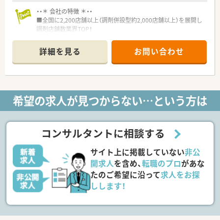
・・＊ 会社の特徴 ＊・・
■全国に2,200店舗以上（調剤併設型約2,000店舗以上）を展開し
調剤店舗数業界TOP！
■店舗拡大に伴いキャリアアップできるポジションが多数あり！
頑張り次第で高給与も可能！
詳細を見る
お問い合わせ
■経験や勤務コースによりますが、経験の少ない方でも500万前
半スタートと業界TOP水準！
■職種や職域に合わせ、豊富な社内研修や外部組織と連携した研
修を用意されています
■薬剤師が中心の会社だからこそ活躍できるキャリアパスが多
希望の求人が見つからない…という方は
種多様に用意されています。
■店舗拡大に伴い、エリアマネジャーや営業部長等のマネジメン
トのポジションも増えます。
■在宅や教育等の専門性を活かせるスペシャリストを目指すこ
コンサルタントに相談する
とも可能です。
■その他にも、管理部門や商品部門等の本社スタッフなど活動領
サイト上に掲載していない
非公
域は多種多様です。
■在宅実施店舗は年々増加しており、在宅医療へもしっかりと関
開求人
を含め、
転職のプロ
があな
わる事ができます。
たのご希望に沿って
求人をお探
■育児休暇は3歳まで取得が可能で、時短制度は小学5年生まで
しします！
時短勤務ができるよう変更予定です。
■年間休日が120日とワークライフバランスが整っています
■日用品から常備薬まで、従業員割引制度など嬉しいメリットも
たくさんあります！