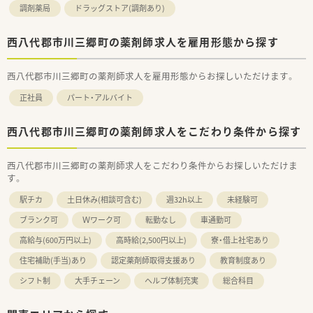
調剤薬局
ドラッグストア(調剤あり)
西八代郡市川三郷町の薬剤師求人を雇用形態から探す
西八代郡市川三郷町の薬剤師求人を雇用形態からお探しいただけます。
正社員
パート・アルバイト
西八代郡市川三郷町の薬剤師求人をこだわり条件から探す
西八代郡市川三郷町の薬剤師求人をこだわり条件からお探しいただけま
す。
駅チカ
土日休み(相談可含む)
週32h以上
未経験可
ブランク可
Ｗワーク可
転勤なし
車通勤可
高給与(600万円以上)
高時給(2,500円以上)
寮・借上社宅あり
住宅補助(手当)あり
認定薬剤師取得支援あり
教育制度あり
シフト制
大手チェーン
ヘルプ体制充実
総合科目