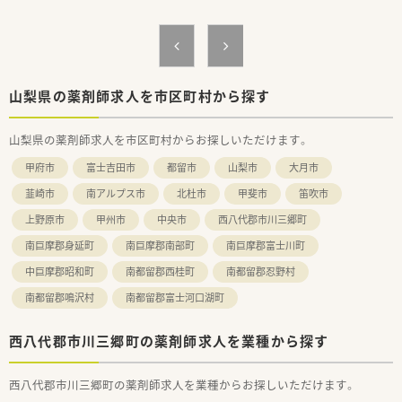
山梨県の薬剤師求人を市区町村から探す
山梨県の薬剤師求人を市区町村からお探しいただけます。
甲府市
富士吉田市
都留市
山梨市
大月市
韮崎市
南アルプス市
北杜市
甲斐市
笛吹市
上野原市
甲州市
中央市
西八代郡市川三郷町
南巨摩郡身延町
南巨摩郡南部町
南巨摩郡富士川町
中巨摩郡昭和町
南都留郡西桂町
南都留郡忍野村
南都留郡鳴沢村
南都留郡富士河口湖町
西八代郡市川三郷町の薬剤師求人を業種から探す
西八代郡市川三郷町の薬剤師求人を業種からお探しいただけます。