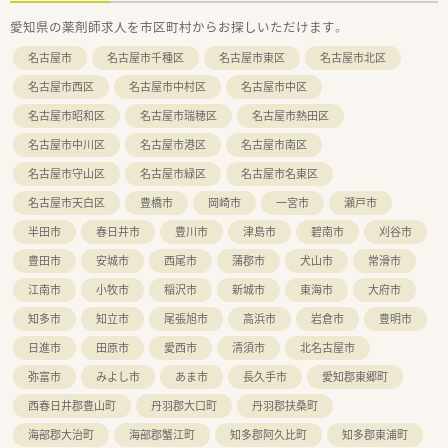
します。
愛知県の薬剤師求人を市区町村からお探しいただけます。
■ 調剤未経験の方やブランクのある方も大歓迎。万全の教育体
制で、あなたの薬剤師としての再スタートやスキルアップを支え
名古屋市
名古屋市千種区
名古屋市東区
名古屋市北区
ます。
名古屋市西区
名古屋市中村区
名古屋市中区
＼ こんな方におススメです ／
名古屋市昭和区
名古屋市瑞穂区
名古屋市熱田区
■ 仕事とプライベートを両立させ、長期休暇を利用して海外旅
行や趣味の時間を満喫したい方。
名古屋市中川区
名古屋市港区
名古屋市南区
■ 子育てサポートが手厚い環境で、将来のライフプランを見据
えながら安心して長くキャリアを築きたい方。
名古屋市守山区
名古屋市緑区
名古屋市名東区
■ 調剤の専門知識に加え、セルフメディケーションを支える
名古屋市天白区
豊橋市
岡崎市
一宮市
瀬戸市
OTCのカウンセリングスキルも高めたい方。
■ 慌ただしい環境ではなく、患者様とのコミュニケーションを
半田市
春日井市
豊川市
津島市
碧南市
刈谷市
大切にしながら、かかりつけ薬剤師としての役割を果たしたい
豊田市
安城市
西尾市
蒲郡市
犬山市
常滑市
方。
■ 大手企業の安定した基盤と充実した教育制度のもとで、着実
江南市
小牧市
稲沢市
新城市
東海市
大府市
に知識と経験を積み重ね、プロフェッショナルとして成長したい
方。
知多市
知立市
尾張旭市
高浜市
岩倉市
豊明市
日進市
田原市
愛西市
清須市
北名古屋市
弥富市
みよし市
あま市
長久手市
愛知郡東郷町
西春日井郡豊山町
丹羽郡大口町
丹羽郡扶桑町
海部郡大治町
海部郡蟹江町
知多郡阿久比町
知多郡東浦町