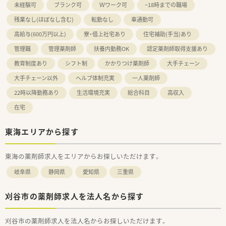
未経験可
ブランク可
Ｗワーク可
~18時までの職場
残業なし(ほぼなし含む)
転勤なし
車通勤可
高給与(600万円以上)
寮・借上社宅あり
住宅補助(手当)あり
管理職
管理薬剤師
扶養内勤務OK
認定薬剤師取得支援あり
教育制度あり
シフト制
かかりつけ薬剤師
大手チェーン
大手チェーン以外
ヘルプ体制充実
一人薬剤師
22時以降勤務あり
生活環境充実
総合科目
高収入
在宅
東海エリアから探す
東海の薬剤師求人をエリアからお探しいただけます。
岐阜県
静岡県
愛知県
三重県
刈谷市の薬剤師求人を法人名から探す
刈谷市の薬剤師求人を法人名からお探しいただけます。