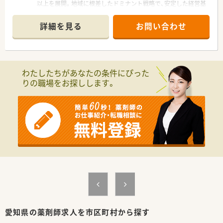
以上を展開。地域に根差したドミナント戦略で、安定した経営基
行や趣味の時間を満喫したい方。
盤を誇ります。
■ 子育てサポートが手厚い環境で、将来のライフプランを見据
■ 育児休暇の取得率は100％！お子さんが小学3年生になるまで
えながら安心して長くキャリアを築きたい方。
詳細を見る
お問い合わせ
時短勤務が可能など、社員のライフイベントを全力で応援する温
■ 調剤の専門知識に加え、セルフメディケーションを支える
かい社風です。
OTCのカウンセリングスキルも高めたい方。
■ 独自のe-ラーニング「ユタカ薬剤師NET学習」をはじめ、集合
■ 慌ただしい環境ではなく、患者様とのコミュニケーションを
研修や専門研修など、薬剤師の成長を支える教育制度が業界トッ
大切にしながら、かかりつけ薬剤師としての役割を果たしたい
プクラスに充実しています。
方。
わたしたちがあなたの条件にぴった
■ 最新の調剤監査システムや自動発注システムを全店に導入。
■ 大手企業の安定した基盤と充実した教育制度のもとで、着実
りの職場をお探しします。
薬剤師が安全かつ効率的に専門業務に集中できる環境を整備し
に知識と経験を積み重ね、プロフェッショナルとして成長したい
ています。
方。
■ 健康セミナーや栄養相談会などを積極的に実施し、薬局を地
域住民の健康を支えるコミュニティハブと位置づけています。
＼ こんな求人です ／
■ 年間休日はしっかり116日！さらに年2回、6連休の取得が必須
となっており、プライベートを心ゆくまでリフレッシュできま
す。
■ 調剤業務とOTCカウンセリングの両方に携われる併設型店舗
での勤務。幅広い知識と対応力を身につけることができます（※
レジ打ちや品出し業務はありません）。
■ 処方箋枚数は1日平均15～20枚と落ち着いており、患者様一
人ひとりとじっくり向き合った丁寧な服薬指導が可能です。
■ 薬剤師手当（月10万円）をはじめ、家族手当や遠隔地手当など
愛知県の薬剤師求人を市区町村から探す
各種手当が充実。社員の生活を給与面でもしっかりとサポート