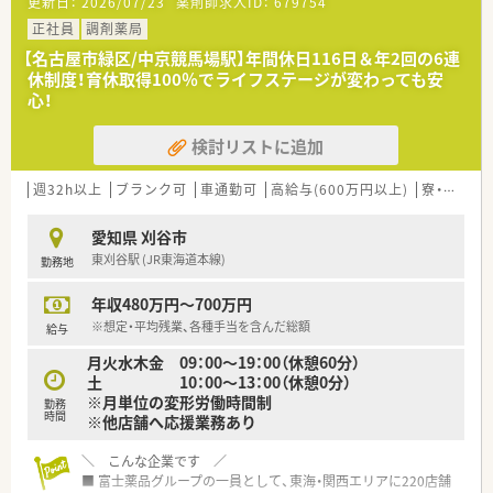
更新日：
2026/07/23
薬剤師求人ID：
679754
プクラスに充実しています。
■ 最新の調剤監査システムや自動発注システムを全店に導入。
正社員
調剤薬局
薬剤師が安全かつ効率的に専門業務に集中できる環境を整備し
【名古屋市緑区/中京競馬場駅】年間休日116日＆年2回の6連
ています。
休制度！育休取得100％でライフステージが変わっても安
■ 健康セミナーや栄養相談会などを積極的に実施し、薬局を地
心！
域住民の健康を支えるコミュニティハブと位置づけています。
検討リストに追加
＼ こんな求人です ／
■ 年間休日はしっかり116日！さらに年2回、6連休の取得が必須
となっており、プライベートを心ゆくまでリフレッシュできま
週32h以上
ブランク可
車通勤可
高給与(600万円以上)
寮・借上社宅あり
す。
■ 調剤業務とOTCカウンセリングの両方に携われる併設型店舗
愛知県 刈谷市
での勤務。幅広い知識と対応力を身につけることができます（※
東刈谷駅 (JR東海道本線)
勤務地
レジ打ちや品出し業務はありません）。
■ 処方箋枚数は1日平均15～20枚と落ち着いており、患者様一
年収480万円～700万円
人ひとりとじっくり向き合った丁寧な服薬指導が可能です。
■ 薬剤師手当（月10万円）をはじめ、家族手当や遠隔地手当など
※想定・平均残業、各種手当を含んだ総額
給与
各種手当が充実。社員の生活を給与面でもしっかりとサポート
月火水木金 09：00～19：00（休憩60分）
します。
土 10：00～13：00（休憩0分）
■ 調剤未経験の方やブランクのある方も大歓迎。万全の教育体
※月単位の変形労働時間制
制で、あなたの薬剤師としての再スタートやスキルアップを支え
勤務
時間
※他店舗へ応援業務あり
ます。
＼ こんな企業です ／
＼ こんな方におススメです ／
■ 富士薬品グループの一員として、東海・関西エリアに220店舗
■ 仕事とプライベートを両立させ、長期休暇を利用して海外旅