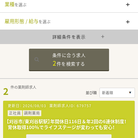
業種
を選ぶ
雇用形態 / 給与
を選ぶ
詳細条件を表示
条件に合う求人
2
件を
検索する
2
件の薬剤師求人
並び順
更新日：
2026/08/03
薬剤師求人ID：
679757
正社員
調剤薬局
【刈谷市/東刈谷駅駅】年間休日116日＆年2回の6連休制度！
育休取得100％でライフステージが変わっても安心！