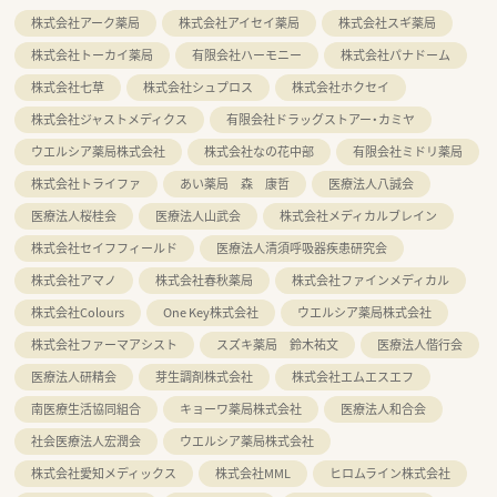
株式会社アーク薬局
株式会社アイセイ薬局
株式会社スギ薬局
株式会社トーカイ薬局
有限会社ハーモニー
株式会社パナドーム
株式会社七草
株式会社シュプロス
株式会社ホクセイ
株式会社ジャストメディクス
有限会社ドラッグストアー・カミヤ
ウエルシア薬局株式会社
株式会社なの花中部
有限会社ミドリ薬局
株式会社トライファ
あい薬局 森 康哲
医療法人八誠会
医療法人桜桂会
医療法人山武会
株式会社メディカルブレイン
株式会社セイフフィールド
医療法人清須呼吸器疾患研究会
株式会社アマノ
株式会社春秋薬局
株式会社ファインメディカル
株式会社Colours
One Key株式会社
ウエルシア薬局株式会社
株式会社ファーマアシスト
スズキ薬局 鈴木祐文
医療法人偕行会
医療法人研精会
芽生調剤株式会社
株式会社エムエスエフ
南医療生活協同組合
キョーワ薬局株式会社
医療法人和合会
社会医療法人宏潤会
ウエルシア薬局株式会社
株式会社愛知メディックス
株式会社MML
ヒロムライン株式会社