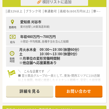
検討リストに追加
週32h以上
ブランク可
車通勤可
高給与(600万円以上)
寮・借上社宅あり
愛知県 刈谷市
東刈谷駅 (JR東海道本線)
勤務地
年収480万円～700万円
※想定・平均残業、各種手当を含んだ総額
給与
月火水木金 09：00～19：00（休憩60分）
土 10：00～13：00（休憩0分）
※月単位の変形労働時間制
勤務
時間
※他店舗へ応援業務あり
＼ こんな企業です ／
■ 富士薬品グループの一員として、東海・関西エリアに220店舗
以上を展開。地域に根差したドミナント戦略で、安定した経営基
盤を誇ります。
■ 育児休暇の取得率は100％！お子さんが小学3年生になるまで
詳細を見る
お問い合わせ
時短勤務が可能など、社員のライフイベントを全力で応援する温
かい社風です。
■ 独自のe-ラーニング「ユタカ薬剤師NET学習」をはじめ、集合
研修や専門研修など、薬剤師の成長を支える教育制度が業界トッ