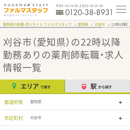
平日9：30-19：00 土日10：00-19：00
薬剤師の転職・求人サイト ファルマスタッフ
愛知県
刈谷市
22時以降
刈谷市（愛知県）の22時以降
勤務あり
の薬剤師転職・求人
情報一覧
エリア
駅
で探す
から探す
都道府県
愛知県
市区町村
刈谷市