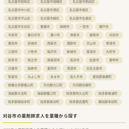
名古屋市昭和区
名古屋市瑞穂区
名古屋市熱田区
名古屋市中川区
名古屋市港区
名古屋市南区
名古屋市守山区
名古屋市緑区
名古屋市名東区
名古屋市天白区
豊橋市
岡崎市
一宮市
瀬戸市
半田市
春日井市
豊川市
津島市
碧南市
刈谷市
豊田市
安城市
西尾市
蒲郡市
犬山市
常滑市
江南市
小牧市
稲沢市
新城市
東海市
大府市
知多市
知立市
尾張旭市
高浜市
岩倉市
豊明市
日進市
田原市
愛西市
清須市
北名古屋市
弥富市
みよし市
あま市
長久手市
愛知郡東郷町
西春日井郡豊山町
丹羽郡大口町
丹羽郡扶桑町
海部郡大治町
海部郡蟹江町
知多郡阿久比町
知多郡東浦町
知多郡南知多町
知多郡美浜町
知多郡武豊町
額田郡幸田町
刈谷市の薬剤師求人を業種から探す