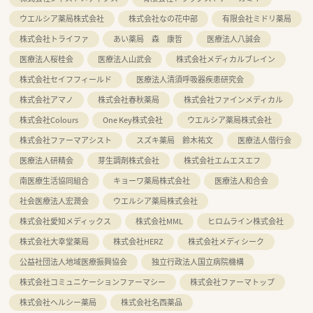
ウエルシア薬局株式会社
株式会社なの花中部
有限会社ミドリ薬局
株式会社トライファ
あい薬局 森 康哲
医療法人八誠会
医療法人桜桂会
医療法人山武会
株式会社メディカルブレイン
株式会社セイフフィールド
医療法人清須呼吸器疾患研究会
株式会社アマノ
株式会社春秋薬局
株式会社ファインメディカル
株式会社Colours
One Key株式会社
ウエルシア薬局株式会社
株式会社ファーマアシスト
スズキ薬局 鈴木祐文
医療法人偕行会
医療法人研精会
芽生調剤株式会社
株式会社エムエスエフ
南医療生活協同組合
キョーワ薬局株式会社
医療法人和合会
社会医療法人宏潤会
ウエルシア薬局株式会社
株式会社愛知メディックス
株式会社MML
ヒロムライン株式会社
株式会社大幸堂薬局
株式会社HERZ
株式会社メディシーク
公益社団法人地域医療振興協会
独立行政法人国立病院機構
株式会社コミュニケーションファーマシー
株式会社ファーマトップ
株式会社ヘルシー薬局
株式会社名西薬品