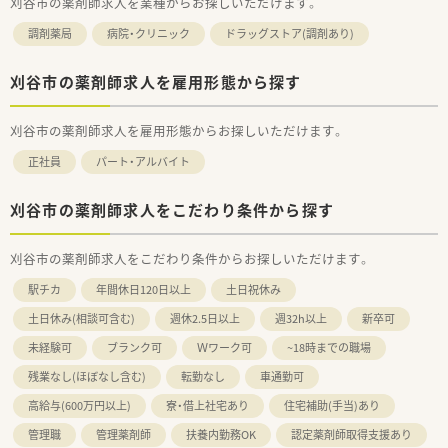
刈谷市の薬剤師求人を業種からお探しいただけます。
調剤薬局
病院・クリニック
ドラッグストア(調剤あり)
刈谷市の薬剤師求人を雇用形態から探す
刈谷市の薬剤師求人を雇用形態からお探しいただけます。
正社員
パート・アルバイト
刈谷市の薬剤師求人をこだわり条件から探す
刈谷市の薬剤師求人をこだわり条件からお探しいただけます。
駅チカ
年間休日120日以上
土日祝休み
土日休み(相談可含む)
週休2.5日以上
週32h以上
新卒可
未経験可
ブランク可
Ｗワーク可
~18時までの職場
残業なし(ほぼなし含む)
転勤なし
車通勤可
高給与(600万円以上)
寮・借上社宅あり
住宅補助(手当)あり
管理職
管理薬剤師
扶養内勤務OK
認定薬剤師取得支援あり