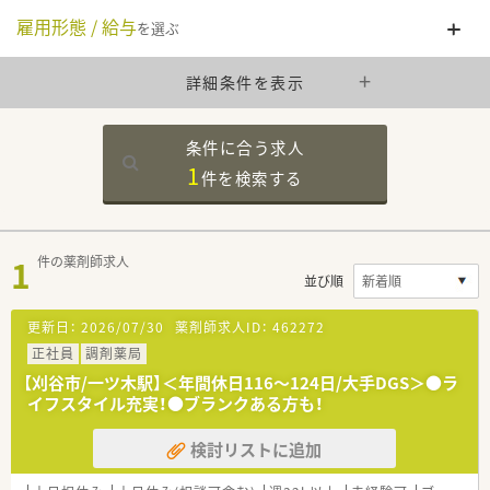
雇用形態 / 給与
を選ぶ
詳細条件を表示
条件に合う求人
1
件を
検索する
1
件の薬剤師求人
並び順
更新日：
2026/07/30
薬剤師求人ID：
462272
正社員
調剤薬局
【刈谷市/一ツ木駅】＜年間休日116～124日/大手DGS＞●ラ
イフスタイル充実！●ブランクある方も！
検討リストに追加