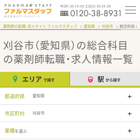
平日9：30-19：00 土日10：00-19：00
薬剤師の転職・求人サイト ファルマスタッフ
愛知県
刈谷市
総合科目
刈谷市（愛知県）の総合科目
の薬剤師転職・求人情報一覧
エリア
駅
で探す
から探す
都道府県
愛知県
市区町村
刈谷市
業種
を選ぶ