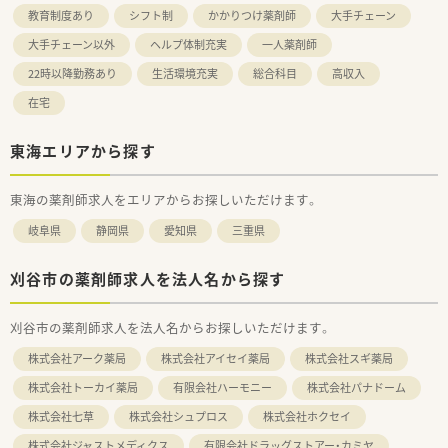
教育制度あり
シフト制
かかりつけ薬剤師
大手チェーン
大手チェーン以外
ヘルプ体制充実
一人薬剤師
22時以降勤務あり
生活環境充実
総合科目
高収入
在宅
東海エリアから探す
東海の薬剤師求人をエリアからお探しいただけます。
岐阜県
静岡県
愛知県
三重県
刈谷市の薬剤師求人を法人名から探す
刈谷市の薬剤師求人を法人名からお探しいただけます。
株式会社アーク薬局
株式会社アイセイ薬局
株式会社スギ薬局
株式会社トーカイ薬局
有限会社ハーモニー
株式会社パナドーム
株式会社七草
株式会社シュプロス
株式会社ホクセイ
株式会社ジャストメディクス
有限会社ドラッグストアー・カミヤ