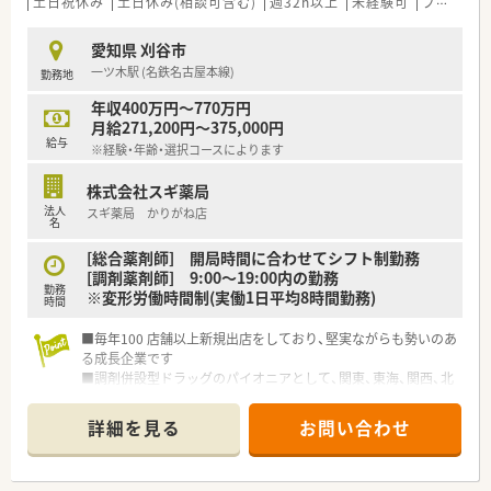
土日祝休み
土日休み(相談可含む)
週32h以上
未経験可
ブランク可
愛知県 刈谷市
一ツ木駅 (名鉄名古屋本線)
勤務地
年収400万円～770万円
月給271,200円～375,000円
給与
※経験・年齢・選択コースによります
株式会社スギ薬局
法人
スギ薬局 かりがね店
名
[総合薬剤師] 開局時間に合わせてシフト制勤務
[調剤薬剤師] 9:00～19:00内の勤務
勤務
※変形労働時間制(実働1日平均8時間勤務)
時間
■毎年100 店舗以上新規出店をしており、堅実ながらも勢いのあ
る成長企業です
■調剤併設型ドラッグのパイオニアとして、関東、東海、関西、北
陸・信州を中心に約1,700店舗以上を展開しています
■研修制度は様々なプランがあり、集合研修だけでなく任意で受
詳細を見る
お問い合わせ
講可能な研修も幅広く用意されています
■店舗で活躍する従業員、社外で活躍する従業員、将来経営幹部
となる従業員など、薬剤師として様々な活躍ができるフィールド