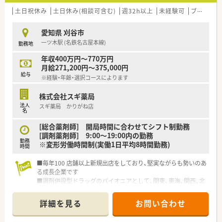
■「プラチナくるみん認定企業」「健康経営優良法人2023（大規模
法人部門）認定」等を取得し一人ひとりが働きやすい環境が整備
土日祝休み
土日休み(相談可含む)
週32h以上
未経験可
ブランク可
されています
■充実した研修制度、人事制度、評価制度、キャリア支援制度等
愛知県 刈谷市
があるのも特徴です
一ツ木駅 (名鉄名古屋本線)
勤務地
年収400万円～770万円
月給271,200円～375,000円
給与
※経験・年齢・選択コースによります
株式会社スギ薬局
法人
スギ薬局 かりがね店
名
[総合薬剤師] 開局時間に合わせてシフト制勤務
[調剤薬剤師] 9:00～19:00内の勤務
勤務
※変形労働時間制(実働1日平均8時間勤務)
時間
■毎年100 店舗以上新規出店をしており、堅実ながらも勢いのあ
る成長企業です
■調剤併設型ドラッグのパイオニアとして、関東、東海、関西、北
陸・信州を中心に約1,700店舗以上を展開しています
■研修制度は様々なプランがあり、集合研修だけでなく任意で受
詳細を見る
お問い合わせ
講可能な研修も幅広く用意されています
■店舗で活躍する従業員、社外で活躍する従業員、将来経営幹部