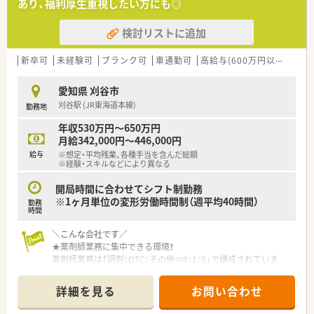
あり、福利厚生重視したい方にも◎
＼ 他職種との連携 ／
■地域医療連携による、各職種同士での情報共有にも注力！
検討リストに追加
■看護師・保健師・管理栄養士・理学療法士・
作業療法士・言語聴覚士・ケアマネージャーなどが在籍してお
り、
新卒可
未経験可
ブランク可
車通勤可
高給与(600万円以上)
大
社内での連携の機会も多くあります♪
愛知県 刈谷市
＼ こんな会社です ／
刈谷駅 (JR東海道本線)
勤務地
■東海地方にて80店舗以上を展開している、
地域密着の調剤薬局チェーン！
年収530万円～650万円
■医療と福祉をテーマに、保険薬局事業以外にも
月給342,000円～446,000円
介護・在宅支援・ジェネリック医薬品卸売販売などを手掛けて
給与
※想定・平均残業、各種手当を含んだ総額
います！
※経験・スキルなどにより異なる
■社員の平均勤続年数は約7年！
業界では定着率が高く、長くお勤めいただけます。
開局時間に合わせてシフト制勤務
■出店形態はマンツーマン型が多く、
※1ヶ月単位の変形労働時間制（週平均40時間）
勤務
門前クリニックとの関係性に加え
時間
地域とのつながりを大切にしています。
＼こんな会社です／
■キャリア志向のある方には、
★薬剤師業務に集中できる環境！
エリアリーダーや学術教育部、営業部などの
薬剤師業務は「調剤：OTC：その他＝9：1：0」で構成されていま
キャリアパスもご用意しています！
す。
また、1人1台iPadが支給されるためカスタマイズ機能も利用で
＼ こんな方にオススメ ／
詳細を見る
お問い合わせ
き、ストレスなく薬歴記載ができます。
★地域貢献したい気持ちがある方
このように利便性の高いシステムを導入することで、時間を有効
★意欲的に取り組み、