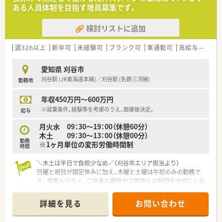
ある人員体制を目指す増員募集です。
【募集背景と求める人物像について】
■今回は店舗の体制強化および患者様へのサービス向上を目的
検討リストに追加
とした、管理薬剤師の増員による採用募集です。
■精神科領域の調剤業務に興味を持ち、スタッフと協力しながら
円滑な店舗運営を推進できる方を歓迎しています。
週32h以上
新卒可
未経験可
ブランク可
車通勤可
高給与(600万円以上)
■調剤経験のある若手から中堅層の方を求めており、管理職とし
ての業務が初めての方もご相談が可能な求人です。
愛知県 刈谷市
刈谷駅 (JR東海道本線)／刈谷駅 (名鉄三河線)
勤務地
【法人特徴について】
■経営者は元病院薬剤師のため、薬剤師にとってとても働きやす
年収450万円～600万円
い環境が整っています。
■地域医療への貢献を第一に掲げ、患者様お一人おひとりとの信
※就業条件、経験等を考慮のうえ、面接後決定。
給与
頼関係を大切にしながら薬局を運営しています。
月火水 09：30～19：00（休憩60分）
■従業員が長く安心して働き続けられるように、教育制度や福利
木土 09：30～13：00（休憩00分）
厚生の充実に力を入れている安定した法人です。
勤務
※1ヶ月単位の変形労働時間制
■スタッフ同士のコミュニケーションが活発で、お互いに助け合
時間
いながら業務を進める風通しの良い組織風土です。
＼木土は半日で負担少なめ／（刈谷市エリア担当より）
日曜と祝日が固定休みに加え、木曜と土曜は午前のみの勤務で
す。残業も少なく、ご自身の趣味やご家族との時間を大切にしな
がら無理なく働ける環境が整っています。
＊------------------------------------------＊
詳細を見る
お問い合わせ
【店舗情報と応需状況について】