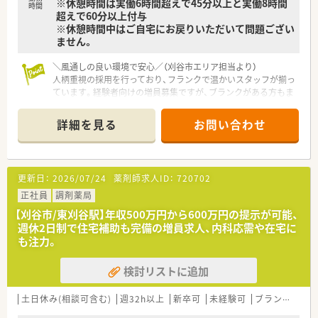
※休憩時間は実働6時間超えで45分以上と実働8時間
■経営トップが定期的に店舗へ足を運びフランクに声をかけて
時間
超えで60分以上付与
くれるため、現場の意見や要望を伝えやすい風通しの良い職場で
※休憩時間中はご自宅にお戻りいただいて問題ござい
す。
ません。
■服装の規定も比較的自由であり、派手すぎないものであれば上
履きとしてクロックスを着用しての勤務も許可されておりま
＼風通しの良い環境で安心／（刈谷市エリア担当より）
す。
人柄重視の採用を行っており、フランクで温かいスタッフが揃っ
ています。経験者向けの増員募集ですが、ブランクがある方もま
【こんな方が活躍中】
ずは丁寧なサポートがあるので安心です。
■調剤業務の経験が浅い方やブランクがある方も、お人柄を評価
されて入社したのちに先輩スタッフの指導を受けて立派に活躍
詳細を見る
お問い合わせ
【店舗情報と応需状況について】
中です。
■東刈谷駅から車で4分、内科や呼吸器科をメインに応需してい
■子育てと仕事を両立させているママさん薬剤師も多く在籍し
る調剤薬局です。
ており、急なお子様の体調不良などにも柔軟に対応しながら活躍
■処方箋は1日あたり約60～70枚で、複数の薬剤師と事務が連携
中です。
更新日：
2026/07/24
薬剤師求人ID：
720702
して対応しています。
■患者様とのコミュニケーションを大切にし、お一人おひとりに
■大手の調剤システムが多く導入されており、スムーズに業務を
正社員
調剤薬局
寄り添った丁寧な服薬指導ができる方が現場で高い評価を得て
行える環境です。
います。
【刈谷市/東刈谷駅】年収500万円から600万円の提示が可能、
週休2日制で住宅補助も完備の増員求人、内科応需や在宅に
【求人情報について】
も注力。
■正社員の勤務薬剤師の募集で、経験を考慮して年収500万から
600万円を提示します。
検討リストに追加
■年俸制の12分割を採用しており、日頃の頑張りに応じて別途
決算賞与が支給されます。
■年齢や性別は不問ですので、これまでの調剤経験をしっかりと
土日休み(相談可含む)
週32h以上
新卒可
未経験可
ブランク可
活かして活躍できます。