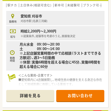
駅チカ
土日休み(相談可含む)
新卒可
未経験可
ブランク可
Ｗワ
愛知県 刈谷市
刈谷市駅 (名鉄三河線)
勤務地
時給2,200円～2,300円
※就業条件、経験等を考慮のうえ、面接後決定
給与
月火水金 09：00〜20：00
土 09：00～14：00
※上記店舗営業時間の中で応相談（ラストまでできる
方歓迎）、週3～5日勤務
勤務
時間
※休憩：実働6時間を超える場合に45分、実働8時間を
超える場合に60分
＜こんな薬局・企業です＞
■愛知県内に4店舗展開し、地域住民の健康を支える身近な存在
として地域医療に貢献している薬局です。
■名鉄三河線 刈谷市駅より徒歩5分の場所に位置しています。お
車通勤もご相談OKです。
詳細を見る
お問い合わせ
■耳鼻科の処方箋を中心に1日約80枚応需しており、専門性を高
められる環境です。
■定期的に勉強会を行うなど研修制度があり、調剤未経験の方も