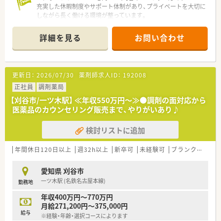
充実した休暇制度やサポート体制があり、プライベートを大切に
毎年、自分のキャリアイメージ申告、ライフスタイル申告など、
しながら長く働ける環境が整っています。
自分の理想を提出できます。
年間２回の面談では、上長と自身のビジョンや悩みなど話すスタ
【店舗情報と応需状況について】
ッフが多く、1人1人の考えを重視しています。
詳細を見る
お問い合わせ
■刈谷駅から徒歩圏内というアクセスの良さが魅力で、公共交通
機関での通勤も非常に便利な立地です。
★日祝休み、充実した休暇制度・福利厚生！
■門前の耳鼻咽喉科クリニックから1日平均95枚程度の処方箋
薬剤師は原則日祝は完全休み！
を応需しており、専門知識が身につきます。
日祝と特別休暇をつなげ連休を取る社員も多く、
更新日：
2026/07/30
薬剤師求人ID：
192008
■薬剤師6名と医療事務3名が在籍しており、人員体制が整って
毎年付与されるワークライフバランス（WLB）休暇9日間を組み
いるため落ち着いて業務に取り組める環境です。
正社員
合わせて海外旅行や帰省などに利用しています。
調剤薬局
希望する特別休暇取得率が100％となっておりますので、ご安心
【刈谷市/一ツ木駅】 ≪年収550万円～≫●調剤の面対応から
【求人情報について】
ください。
医薬品のカウンセリング販売まで、やりがいあり♪
■年収は540万円から648万円の範囲で設定されており、ご経験
ワークライフバランスを重視される方には魅力的な制度となっ
やスキルを考慮したうえで決定いたします。
ています。
検討リストに追加
■木曜日と土曜日は半日勤務となっており、日曜日や祝日はお休
みのためプライベートの予定も立てやすいです。
■マイカー通勤をご希望の方には従業員用の駐車場が無料で完
年間休日120日以上
週32h以上
新卒可
未経験可
ブランク可
車
備されており、毎日の通勤負担も軽減されます。
愛知県 刈谷市
【こんな方にオススメ】
一ツ木駅 (名鉄名古屋本線)
勤務地
■専門的な知識を深めたい方にとって、耳鼻科領域の処方箋をメ
インに扱う環境は非常に魅力的な職場となります。
年収400万円～770万円
■大規模なチェーン展開の薬局ではなく、地域に密着した温かみ
月給271,200円～375,000円
のある環境で働きたい方に最適な求人案件です。
給与
※経験・年齢・選択コースによります
■充実した福利厚生や休暇制度を利用して、プライベートの時間