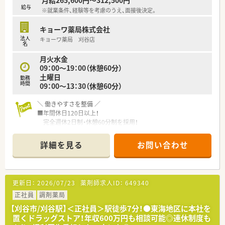
給与
※就業条件、経験等を考慮のうえ、面接後決定。
キョーワ薬局株式会社
法人
キョーワ薬局 刈谷店
名
月火水金
09：00～19：00（休憩60分）
土曜日
勤務
時間
09：00～13：30（休憩60分）
＼ 働きやすさを整備 ／
■年間休日120日以上！
完全週休2日制・休憩60分制を採用！
ワークライフバランスも大切にできます◎
■残業代は1分単位での支給！
詳細を見る
お問い合わせ
■借上げ社宅制度あり！
＼ 研修制度も充実 ／
■新入社員研修をはじめとして、
更新日：
2026/07/23
薬剤師求人ID：
649340
フォローアップ研修・マネジメント研修・店長養成研修など
中堅層や店長・管理者などに向けた段階的な研修をご用意！
正社員
調剤薬局
■自己研鑽のチャンスも多数♪
【刈谷市/刈谷駅】＜正社員＞駅徒歩7分！●東海地区に本社を
会社独自の勉強会・講習会も実施！学会参加も推奨！
置くドラッグストア！年収600万円も相談可能◎連休制度も