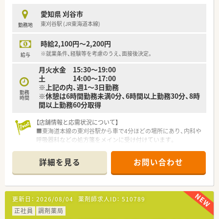
ら従業員一人ひとりが働きやすい環境づくりに力を入れていま
す。
愛知県 刈谷市
東刈谷駅 (JR東海道本線)
勤務地
【こんな方が活躍中】
■調剤業務の経験が浅い方やブランクがある方も、お人柄を評価
時給2,100円～2,200円
されて入社したのちに先輩スタッフの指導を受けて立派に活躍
中です。
※就業条件、経験等を考慮のうえ、面接後決定。
給与
■子育てと仕事を両立させているママさん薬剤師も多く在籍し
月火水金 15:30～19:00
ており、急なお子様の体調不良などにも柔軟に対応しながら活躍
土 14:00～17:00
中です。
※上記の内、週1～3日勤務
■患者様とのコミュニケーションを大切にし、お一人おひとりに
勤務
※休憩は6時間勤務未満0分、6時間以上勤務30分、8時
寄り添った丁寧な服薬指導ができる方が現場で高い評価を得て
時間
間以上勤務60分取得
います。
【店舗情報と応需状況について】
■東海道本線の東刈谷駅から車で4分ほどの場所にあり、内科や
呼吸器科などの処方箋をメインに受け付けています。
■1日あたりの処方箋応需枚数は60枚から70枚程度となってお
り、無理のないペースで患者様とじっくり向き合うことが可能で
詳細を見る
お問い合わせ
す。
■薬剤師は正社員が2名とパートが1名在籍しており、常時1名か
ら2名体制に加えて事務スタッフも配置され手厚い人員体制で
す。
更新日：
2026/08/04
薬剤師求人ID：
510789
【法人特徴について】
正社員
調剤薬局