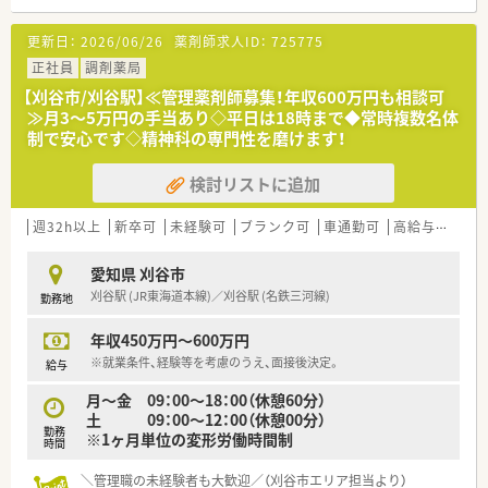
■刈谷駅から徒歩12分ほどの場所に立地しており、日々の通勤
にも便利なアクセス環境が魅力的な薬局です。
更新日：
2026/06/26
薬剤師求人ID：
725775
■近隣のクリニックより精神科の処方箋を1日に30枚から40枚
ほど応需しており、専門性を高められます。
正社員
調剤薬局
■月曜から水曜は19時まで、木曜と土曜は13時までの開局時間
【刈谷市/刈谷駅】≪管理薬剤師募集！年収600万円も相談可
となっており、メリハリをつけて働けます。
≫月3～5万円の手当あり◇平日は18時まで◆常時複数名体
制で安心です◇精神科の専門性を磨けます！
【法人特徴について】
■経営者は元病院薬剤師のため、薬剤師にとってとても働きやす
検討リストに追加
い環境が整っています。
■地域医療への貢献を第一に掲げ、患者様お一人おひとりとの信
頼関係を大切にしながら薬局を運営しています。
週32h以上
新卒可
未経験可
ブランク可
車通勤可
高給与(600万円以上)
■従業員が長く安心して働き続けられるように、教育制度や福利
厚生の充実に力を入れている安定した法人です。
愛知県 刈谷市
■スタッフ同士のコミュニケーションが活発で、お互いに助け合
刈谷駅 (JR東海道本線)／刈谷駅 (名鉄三河線)
勤務地
いながら業務を進める風通しの良い組織風土です。
年収450万円～600万円
【想定されるキャリアイメージ】
■入社後は先輩薬剤師の丁寧な指導を受けながら、精神科領域に
※就業条件、経験等を考慮のうえ、面接後決定。
給与
おける専門的な知識と調剤スキルを習得します。
月～金 09：00～18：00（休憩60分）
■経験を積むことで店舗の中心的な役割を担い、後輩の指導や店
土 09：00～12：00（休憩00分）
舗運営のサポート業務にも携わっていけます。
勤務
※1ヶ月単位の変形労働時間制
■将来的には管理薬剤師へのステップアップや、より高度な専門
時間
性を有するスペシャリストを目指すことが可能です。
＼管理職の未経験者も大歓迎／（刈谷市エリア担当より）