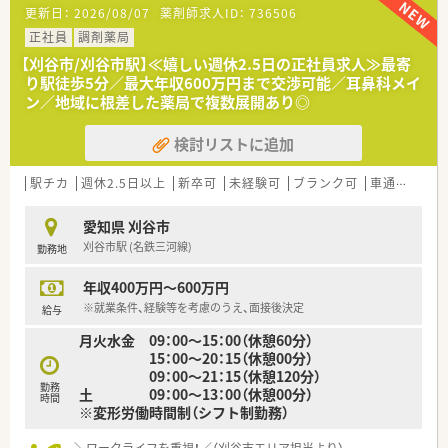
知識を深めていただけます。
更新日：
2026/08/07
薬剤師求人ID：
736506
■今回は週20時間以上ご勤務いただけるパート薬剤師さまを募
集しております！週3～5日の範囲で曜日やお時間帯はご相談可
正社員
調剤薬局
能でございます◎
【刈谷市/刈谷市駅】≪嬉しい週休2.5日の正社員求人≫最寄
り駅徒歩5分／最大年収600万円まで交渉可能／耳鼻科メイ
ン／地域に根差した薬局で複数展開あり◎
検討リストに追加
駅チカ
週休2.5日以上
新卒可
未経験可
ブランク可
車通勤可
高
愛知県 刈谷市
刈谷市駅 (名鉄三河線)
勤務地
年収400万円～600万円
※就業条件、経験等を考慮のうえ、面接後決定
給与
月火水金 09：00～15：00（休憩60分）
15：00～20：15（休憩00分）
09：00～21：15（休憩120分）
勤務
土 09：00～13：00（休憩00分）
時間
※変形労働時間制（シフト制勤務）