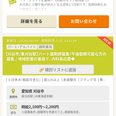
＼ワークライフを重視！／（刈谷市エリア担当より）
木日祝と土曜午後が休みとなる週休2.5日制です。長期休暇もあ
り無理なく働けます。
＊------------------------------------------＊
詳細を見る
お問い合わせ
【店舗情報と応需状況について】
■刈谷市駅から徒歩で5分という好立地にあり、マイカー通勤を
ご希望の方には専用の駐車場も完備されております。
■応需科目は耳鼻科メインとなっており、1日あたりおよそ80枚
更新日：
2026/08/04
薬剤師求人ID：
664194
の処方箋を受け付けている地域密着型の店舗です。
■常時4名体制で勤務しており、常勤3名とパート3名の薬剤師の
パート・アルバイト
調剤薬局
ほかに医療事務スタッフも在籍している環境です。
【刈谷市/東刈谷駅】パート薬剤師募集！午後勤務可能な方の
募集♪地域密着の薬局で、内科系応需◆
【法人特徴について】
■愛知県を中心として地域に根ざした調剤薬局を4店舗展開して
検討リストに追加
おり、安定した経営基盤を確立している法人でございます。
■地域支援体制加算をはじめとした各算定要件をしっかりとク
リアしており、質の高い医療サービスを提供し続けております。
土日休み(相談可含む)
週32h以上
未経験可
ブランク可
車通勤可
■患者様のご家族各世代から幅広く処方箋を応需するマンツー
マン型の出店形態をとり、地域医療の拠点として機能していま
愛知県 刈谷市
す。
東刈谷駅 (JR東海道本線)
勤務地
【こんな方にオススメ】
時給2,100円～2,200円
■完全週休2.5日制や充実した長期休暇制度を活用して、仕事と
プライベートを無理なく両立させたい方におすすめいたしま
※就業条件、経験等を考慮のうえ、面接後決定。
給与