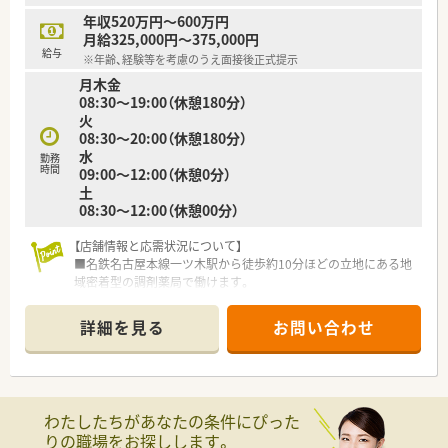
年収520万円～600万円
月給325,000円～375,000円
給与
※年齢、経験等を考慮のうえ面接後正式提示
月木金
08:30～19:00（休憩180分）
火
08:30～20:00（休憩180分）
水
勤務
時間
09:00～12:00（休憩0分）
土
08:30～12:00（休憩00分）
【店舗情報と応需状況について】
■名鉄名古屋本線一ツ木駅から徒歩約10分ほどの立地にある地
域密着型の調剤薬局で働けます。
■内科内分泌科および糖尿病内科を応需しており1日平均40～
50枚の処方箋を扱っています。
詳細を見る
お問い合わせ
■薬剤師は常時2～3名体制で医療事務も在籍しており一人体制
になることはないので安心です。
【募集背景と求める人物像について】
■愛知県三河エリアで事業拡大を目指すための体制強化に伴う
わたしたちがあなたの条件にぴった
正社員の募集を実施中です。
りの職場をお探しします。
■刈谷市および安城市の複数店舗を掛け持ちできる柔軟性のあ