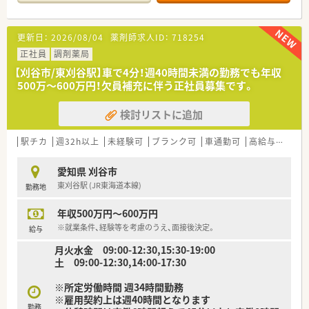
【店舗情報と応需状況について】
■東海道本線の東刈谷駅から車で4分ほどの場所にあり、内科や
呼吸器科などの処方箋をメインに受け付けています。
更新日：
2026/08/04
薬剤師求人ID：
718254
■1日あたりの処方箋応需枚数は60枚から70枚程度となってお
り、無理のないペースで患者様とじっくり向き合うことが可能で
正社員
調剤薬局
す。
【刈谷市/東刈谷駅】車で4分！週40時間未満の勤務でも年収
■薬剤師は正社員が2名とパートが1名在籍しており、常時1名か
500万〜600万円！欠員補充に伴う正社員募集です。
ら2名体制に加えて事務スタッフも配置され手厚い人員体制で
す。
検討リストに追加
【法人特徴について】
■愛知県内を中心に地域密着型の薬局を展開しており、患者様の
駅チカ
週32h以上
未経験可
ブランク可
車通勤可
高給与(600万円以上)
健康を第一に考える理念のもとで質の高い医療サービスを提供
します。
愛知県 刈谷市
■経営トップとの風通しが大変良く、フランクで何でも意見を言
東刈谷駅 (JR東海道本線)
勤務地
いやすいアットホームな社風が魅力的な働きやすい企業風土で
す。
年収500万円～600万円
■就業規則にも柔軟性を持たせており、現場の判断を尊重しなが
ら従業員一人ひとりが働きやすい環境づくりに力を入れていま
※就業条件、経験等を考慮のうえ、面接後決定。
給与
す。
月火水金 09:00-12:30,15:30-19:00
土 09:00-12:30,14:00-17:30
【職場環境と雰囲気】
■従業員同士の仲が良くお互いに助け合いながら業務を進めて
※所定労働時間 週34時間勤務
おり、人間関係のストレスを感じることなく笑顔で働ける職場環
※雇用契約上は週40時間となります
境です。
勤務