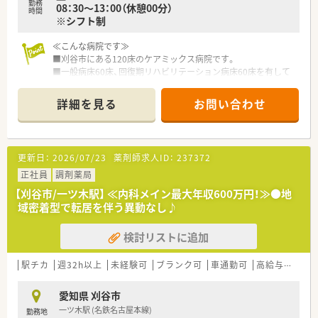
勤務
08：30～13：00（休憩00分）
時間
※シフト制
≪こんな病院です≫
■刈谷市にある120床のケアミックス病院です。
■一般病床60床、回復期リハビリテーション病床60床を有して
います。
■整形外科のオペとリハビリテーションに注力しています。
詳細を見る
お問い合わせ
■富士松駅 (名鉄名古屋本線)より車で15分程度の立地です。
≪業務内容≫
■入院患者様の調剤、監査、服薬指導 ※外来は院外処方
更新日：
2026/07/23
薬剤師求人ID：
237372
■注射セットまで（混注なし）
■医薬品管理、医薬品情報管理
正社員
調剤薬局
■病棟業務
【刈谷市/一ツ木駅】 ≪内科メイン最大年収600万円！≫●地
■持参薬管理
域密着型で転居を伴う異動なし♪
■各種委員会
検討リストに追加
≪おすすめポイント≫
■日勤のみ8時30分～17時30分までの勤務です。
■薬剤師複数名体制で、有給休暇も取得しやすい環境です。
駅チカ
週32h以上
未経験可
ブランク可
車通勤可
高給与(600万円以上)
■病院経験は問いません。お気軽にご相談ください。
愛知県 刈谷市
一ツ木駅 (名鉄名古屋本線)
勤務地