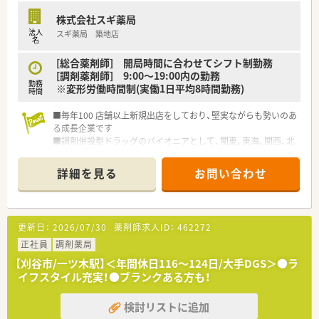
を確保しつつ安定した収入を得たい方におすすめです。
株式会社スギ薬局
法人
スギ薬局 築地店
名
[総合薬剤師] 開局時間に合わせてシフト制勤務
[調剤薬剤師] 9:00～19:00内の勤務
勤務
※変形労働時間制(実働1日平均8時間勤務)
時間
■毎年100 店舗以上新規出店をしており、堅実ながらも勢いのあ
る成長企業です
■調剤併設型ドラッグのパイオニアとして、関東、東海、関西、北
陸・信州を中心に約1,700店舗以上を展開しています
■研修制度は様々なプランがあり、集合研修だけでなく任意で受
詳細を見る
お問い合わせ
講可能な研修も幅広く用意されています
■店舗で活躍する従業員、社外で活躍する従業員、将来経営幹部
となる従業員など、薬剤師として様々な活躍ができるフィールド
を用意されています
更新日：
2026/07/30
薬剤師求人ID：
462272
■総合薬剤師・調剤薬剤師（土日休み・19時までの勤務）どちらか
の働き方を選択できます
正社員
調剤薬局
■調剤併設型だけでなく「医療モール・クリニック併設店舗」「敷
【刈谷市/一ツ木駅】＜年間休日116～124日/大手DGS＞●ラ
地内薬局」「訪問調剤特化型店舗」など様々な店舗を運営してい
イフスタイル充実！●ブランクある方も！
ます
■在宅医療にも積極的取り組んでおり「訪問調剤特化型店舗」を
検討リストに追加
50店舗以上、無菌調剤室は業界最多の51店舗設置しています