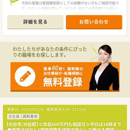
今回の募集は管理薬剤師としての経験がない方もご相談可能で
す。サポート体制が整っているため、初めての管理職でも安心し
てステップアップを目指せる環境です。
＊------------------------------------------＊
詳細を見る
お問い合わせ
【店舗情報と応需状況について】
■近隣の医療機関から精神科の処方箋をメインに応需しており、
専門的な深い知識を学ぶことができます。
■最寄りである刈谷駅から徒歩12分ほどの場所に立地してお
わたしたちがあなたの条件にぴった
り、日々の通勤にも便利なアクセス環境が魅力です。
りの職場をお探しします。
■月曜日から金曜日は18時までの開局時間となっており、土曜
日も午前中のみの営業で無理なく勤務できます。
【募集背景と求める人物像について】
■今回は店舗の体制強化および患者様へのサービス向上を目的
とした、管理薬剤師の増員による採用募集です。
■精神科領域の調剤業務に興味を持ち、スタッフと協力しながら
円滑な店舗運営を推進できる方を歓迎しています。
■調剤経験のある若手から中堅層の方を求めており、管理職とし
ての業務が初めての方もご相談が可能な求人です。
更新日：
2026/06/26
薬剤師求人ID：
211154
【法人特徴について】
正社員
調剤薬局
■経営者は元病院薬剤師のため、薬剤師にとってとても働きやす
い環境が整っています。
【刈谷市/刈谷駅】≪年収600万円も相談可≫平日は18時まで
■地域医療への貢献を第一に掲げ、患者様お一人おひとりとの信
◆残業ほぼなし！常時複数名体制で安心して働ける環境◇