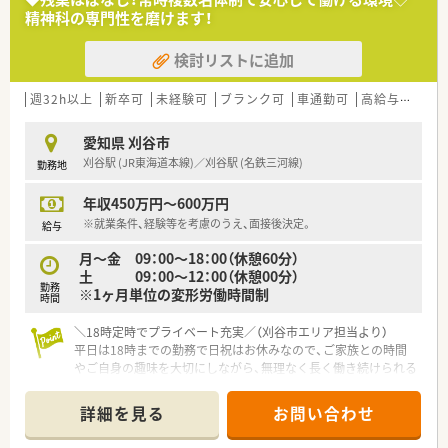
頼関係を大切にしながら薬局を運営しています。
精神科の専門性を磨けます！
■従業員が長く安心して働き続けられるように、教育制度や福利
厚生の充実に力を入れている安定した法人です。
検討リストに追加
■スタッフ同士のコミュニケーションが活発で、お互いに助け合
いながら業務を進める風通しの良い組織風土です。
週32h以上
新卒可
未経験可
ブランク可
車通勤可
高給与(600万円以上)
愛知県 刈谷市
刈谷駅 (JR東海道本線)／刈谷駅 (名鉄三河線)
勤務地
年収450万円～600万円
※就業条件、経験等を考慮のうえ、面接後決定。
給与
月～金 09：00～18：00（休憩60分）
土 09：00～12：00（休憩00分）
勤務
※1ヶ月単位の変形労働時間制
時間
＼18時定時でプライベート充実／（刈谷市エリア担当より）
平日は18時までの勤務で日祝はお休みなので、ご家族との時間
やご自身の趣味を大切にしながら、無理なく長く働き続けられる
環境が整っています。
＊------------------------------------------＊
詳細を見る
お問い合わせ
【店舗情報と応需状況について】