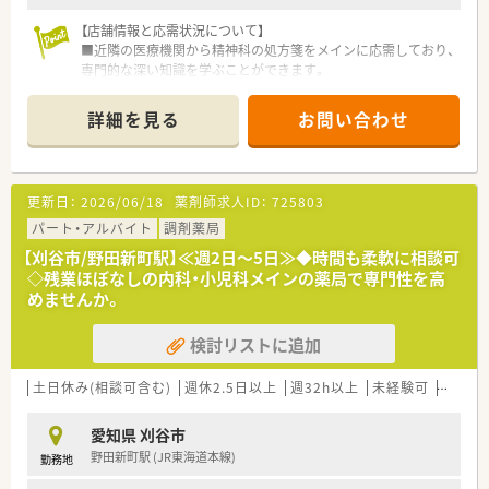
【店舗情報と応需状況について】
■近隣の医療機関から精神科の処方箋をメインに応需しており、
専門的な深い知識を学ぶことができます。
■最寄りである刈谷駅から徒歩12分ほどの場所に立地してお
り、日々の通勤にも便利なアクセス環境が魅力です。
詳細を見る
お問い合わせ
■月曜日から金曜日は18時までの開局時間となっており、土曜
日も午前中のみの営業で無理なく勤務できます。
【求人情報について】
更新日：
2026/06/18
薬剤師求人ID：
725803
■パート勤務の薬剤師として、精神科の処方箋に基づいた調剤か
ら服薬指導、OTC販売までを幅広く担当します。
パート・アルバイト
調剤薬局
■時給は2,000円からのスタートとなっており、週1日からの少
【刈谷市/野田新町駅】≪週2日～5日≫◆時間も柔軟に相談可
ない勤務日数でも効率よく収入を得られます。
◇残業ほぼなしの内科・小児科メインの薬局で専門性を高
■扶養内での勤務にも対応しており、ご家庭の事情やライフスタ
めませんか。
イルに合わせた無理のない働き方が可能です。
検討リストに追加
【法人特徴について】
■経営者は元病院薬剤師のため、薬剤師にとってとても働きやす
い環境が整っています。
土日休み(相談可含む)
週休2.5日以上
週32h以上
未経験可
ブラン
■地域医療への貢献を第一に掲げ、患者様お一人おひとりとの信
頼関係を大切にしながら薬局を運営しています。
愛知県 刈谷市
■従業員が長く安心して働き続けられるように、教育制度や福利
野田新町駅 (JR東海道本線)
勤務地
厚生の充実に力を入れている安定した法人です。
■スタッフ同士のコミュニケーションが活発で、お互いに助け合