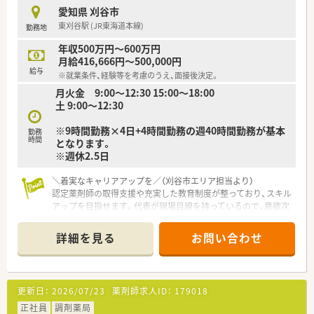
愛知県 刈谷市
【やりがい/おすすめポイント】
東刈谷駅 (JR東海道本線)
勤務地
■門前クリニックの休診日に合わせた休暇制度があり、予定が立
てやすい点が魅力です。
年収500万円～600万円
■口座開設に必要な書類の提出などを社長が代行してくれるな
月給416,666円～500,000円
ど、手厚いサポートがあります。
給与
※就業条件、経験等を考慮のうえ、面接後決定。
■東刈谷駅から車で4分とアクセスが良く、日々の通勤における
月火金 9:00〜12:30 15:00〜18:00
負担が少ない環境です。
土 9:00〜12:30
※9時間勤務×4日+4時間勤務の週40時間勤務が基本
勤務
時間
となります。
※週休2.5日
＼着実なキャリアアップを／（刈谷市エリア担当より）
認定薬剤師の取得支援や充実した教育制度が整っており、スキル
アップを目指せます。代表が現場目線を持っているので、意欲次
第で新しい業務にも挑戦できる環境です。
詳細を見る
お問い合わせ
【店舗情報と応需状況について】
■東刈谷駅から徒歩11分ほどの場所に位置しており、毎日の通
勤にも非常に便利な立地環境となっています。
■近隣のクリニックから内科やリハビリテーション科の処方箋
更新日：
2026/07/23
薬剤師求人ID：
179018
を主に応需しており、地域医療に貢献しています。
■在宅クリニックからの応需もあるため、外来調剤だけでなく在
正社員
調剤薬局