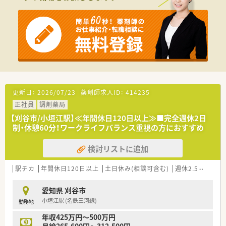
る方を特に歓迎いたします。
■地域医療に貢献したいという強い意欲を持ち患者様へ丁寧な
服薬指導ができる方を求めています。
【勤務実態について】
■日曜と祝日のほか水曜午後と土曜午後が固定休みとなるメリ
ハリをつけて働ける環境です。
■有給休暇の取得率が高い職場ですのでプライベートの予定も
調整しやすいのが特徴です。
■夏季休暇は3～4日程度、年末年始休暇は6～8日程度と長期休
更新日：
2026/07/23
薬剤師求人ID：
414235
暇も取得可能です。
正社員
調剤薬局
【想定されるモデル年収】
【刈谷市/小垣江駅】≪年間休日120日以上≫■完全週休2日
■経験等考慮されますが年収は520万円から600万円の範囲で提
制・休憩60分！ワークライフバランス重視の方におすすめ
示されることになります。
■昇給は年1回4月にあり業績に応じて実施され日頃の努力がし
検討リストに追加
っかりと評価されます。
■賞与は年2回7月と12月に支給され安定した収入を得ながら働
駅チカ
年間休日120日以上
土日休み(相談可含む)
週休2.5日以上
くことができるでしょう。
愛知県 刈谷市
小垣江駅 (名鉄三河線)
勤務地
年収425万円～500万円
月給265,600円～312,500円