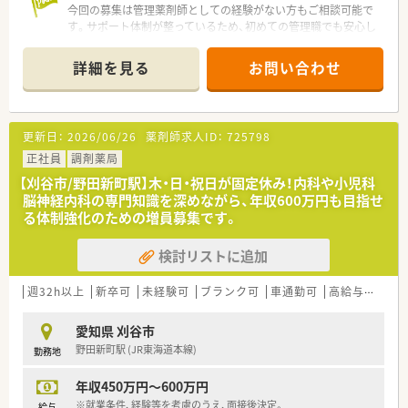
今回の募集は管理薬剤師としての経験がない方もご相談可能で
す。サポート体制が整っているため、初めての管理職でも安心し
てステップアップを目指せる環境です。
＊------------------------------------------＊
詳細を見る
お問い合わせ
【店舗情報と応需状況について】
■最寄りである野田新町駅からは車で8分ほどの立地であり、
日々の通勤にも便利なアクセス環境が魅力の薬局です。
更新日：
2026/06/26
薬剤師求人ID：
725798
■近隣のクリニックより内科や小児科脳神経内科の処方箋を1日
に20枚から30枚ほど応需し専門性を高められます。
正社員
調剤薬局
■平日は中抜け時間があり、木曜日は定休日、土曜日は午前中の
【刈谷市/野田新町駅】木・日・祝日が固定休み！内科や小児科
みの営業となっておりメリハリをつけて働けます。
脳神経内科の専門知識を深めながら、年収600万円も目指せ
る体制強化のための増員募集です。
【募集背景と求める人物像について】
■今回は店舗の体制強化および患者様へのサービス向上を目的
検討リストに追加
とした、管理薬剤師の増員による採用募集です。
■内科・小児科領域の調剤業務に興味を持ち、スタッフと協力し
ながら円滑な店舗運営を推進できる方を歓迎しています。
週32h以上
新卒可
未経験可
ブランク可
車通勤可
高給与(600万円以上)
■調剤経験のある若手から中堅層の方を求めており、管理職とし
ての業務が初めての方もご相談が可能な求人です。
愛知県 刈谷市
野田新町駅 (JR東海道本線)
勤務地
【法人特徴について】
■経営者は元病院薬剤師のため、薬剤師にとってとても働きやす
年収450万円～600万円
い環境が整っています。
■地域医療への貢献を第一に掲げ、患者様お一人おひとりとの信
※就業条件、経験等を考慮のうえ、面接後決定。
給与