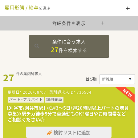
雇用形態 / 給与
を選ぶ
詳細条件を表示
条件に合う求人
27
件を
検索する
27
件の薬剤師求人
並び順
更新日：
2026/08/07
薬剤師求人ID：
736504
パート・アルバイト
調剤薬局
【刈谷市/刈谷市駅】 ≪週3～5日/週20時間以上パートの増員
募集≫駅チカ徒歩5分で車通勤もOK！曜日やお時間帯など
ご相談ください◎
検討リストに追加