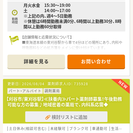
す。
月火水金 15:30～19:00
■耳鼻科の処方箋調剤や在宅業務に携わりながら、地域医療の最
土 14:00～17:00
前線で薬剤師としての専門性をしっかりと磨きたい方に最適で
※上記の内、週4～5日勤務
す。
勤務
※休憩は6時間勤務未満0分、6時間以上勤務30分、8時
■充実した教育制度や資格支援制度を利用して、認定薬剤師の取
時間
間以上勤務60分取得
得などキャリアアップを積極的に目指していきたい方にオスス
メです。
【店舗情報と応需状況について】
■東海道本線の東刈谷駅から車で4分ほどの場所にあり、内科や
呼吸器科などの処方箋をメインに受け付けています。
■1日あたりの処方箋応需枚数は60枚から70枚程度となってお
り、無理のないペースで患者様とじっくり向き合うことが可能で
詳細を見る
お問い合わせ
す。
■薬剤師は正社員が2名とパートが1名在籍しており、常時1名か
ら2名体制に加えて事務スタッフも配置され手厚い人員体制で
す。
更新日：
2026/08/04
薬剤師求人ID：
735928
【法人特徴について】
パート・アルバイト
調剤薬局
■愛知県内を中心に地域密着型の薬局を展開しており、患者様の
【刈谷市/東刈谷駅】≪扶養内≫パート薬剤師募集！午後勤務
健康を第一に考える理念のもとで質の高い医療サービスを提供
可能な方の募集♪地域密着の薬局で、内科系応需◆
します。
■経営トップとの風通しが大変良く、フランクで何でも意見を言
検討リストに追加
いやすいアットホームな社風が魅力的な働きやすい企業風土で
す。
■就業規則にも柔軟性を持たせており、現場の判断を尊重しなが
土日休み(相談可含む)
未経験可
ブランク可
車通勤可
生活環境充実