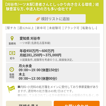
宅業務にも幅広く関わることができる店舗です。
【刈谷市/一ツ木駅】患者さんとしっかり向き合える環境♪経
験豊富な方、中途入社の方も多い会社です
【勤務実態について】
■週休2日制を採用しており、土曜日の午後や祝日の午後はお休
検討リストに追加
みとなるため、週末の予定も立てやすい環境です。
■残業などの時間外勤務が発生した場合にも時間外手当がしっ
かりと支給されるため、安心して業務に集中できます。
駅チカ
週32h以上
新卒可
未経験可
ブランク可
転勤なし
車通
■有給休暇に加えて夏季や冬季の休暇も取得可能であり、仕事と
プライベートのメリハリを保ちながら勤務できます。
愛知県 刈谷市
一ツ木駅 (名鉄名古屋本線)
勤務地
【こんな方が活躍中】
■20代から30代の若手薬剤師が中心となって、お互いに切磋琢
年収450万円～600万円
磨しながら笑顔でイキイキと日々の業務に励んでいます。
月給281,250円～375,000円
■過去にブランクがあった方も、入社後の丁寧なサポートや充実
給与
※就業条件、経験等を考慮のうえ、面接後決定。
した教育制度を活用して第一線で活躍されています。
月火水金
■調剤薬局での経験を活かしながら、会社とともに自分自身も成
09：00～19：00（休憩150分）
長したいという高いモチベーションを持つ方が活躍中です。
木土
勤務
時間
09：00～13：00（休憩00分）
■内科・小児科の処方箋をメインに受付しており季節変動があり
ますが、通常時の処方箋は40枚/日ほどです。
■転職して入社されている方や産育休からの復帰の方も多く、中
途入社に関しても理解ある職場です。