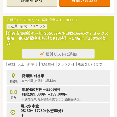
詳細を見る
お問い合わせ
更新日：
2026/07/23
薬剤師求人ID：
203352
正社員
病院・クリニック
【刈谷市/病院】≪～年収550万円≫日勤のみのケアミックス
病院 ●未経験者も相談OK！8時半～17時半／100％外処
方
検討リストに追加
週32h以上
新卒可
未経験可
ブランク可
残業なし(ほぼなし含む)
愛知県 刈谷市
富士松駅 (名鉄名古屋本線)
勤務地
年収450万円～550万円
月給289,000円～359,000円
給与
※就業条件、経験等を考慮のうえ、面接後決定。
月火水木金
08：30～17：30（休憩60分）
土