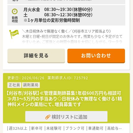
頼関係を大切にしながら薬局を運営しています。
月火水金 08：30～19：30（休憩60分）
■従業員が長く安心して働き続けられるように、教育制度や福利
土 08：30～12：30（休憩00分）
厚生の充実に力を入れている安定した法人です。
勤務
※1ヶ月単位の変形労働時間制
■スタッフ同士のコミュニケーションが活発で、お互いに助け合
時間
いながら業務を進める風通しの良い組織風土です。
＼木日祝休みで無理なく働く／（刈谷市エリア担当より）
木曜と日曜・祝日が固定のお休みです。残業も少なく予定が立て
やすいため、ご家族との時間や趣味を大切にしながら、ワークラ
イフバランスを整えて働ける環境です。
＊------------------------------------------＊
詳細を見る
お問い合わせ
【店舗情報と応需状況について】
■最寄りである野田新町駅からは車で8分ほどの立地であり、
日々の通勤にも便利なアクセス環境が魅力の薬局です。
更新日：
2026/06/26
薬剤師求人ID：
725792
■近隣のクリニックより内科や小児科脳神経内科の処方箋を1日
に20枚から30枚ほど応需し専門性を高められます。
正社員
調剤薬局
■平日は中抜け時間があり、木曜日は定休日、土曜日は午前中の
【刈谷市/刈谷駅】≪管理薬剤師募集！年収600万円も相談可
みの営業となっておりメリハリをつけて働けます。
≫月3～5万円の手当あり◇日祝休みで無理なく働ける！精
神科メインの薬局にて、増員募集です
【法人特徴について】
■経営者は元病院薬剤師のため、薬剤師にとってとても働きやす
検討リストに追加
い環境が整っています。
■地域医療への貢献を第一に掲げ、患者様お一人おひとりとの信
頼関係を大切にしながら薬局を運営しています。
週32h以上
新卒可
未経験可
ブランク可
車通勤可
高給与(600万円以上)
■従業員が長く安心して働き続けられるように、教育制度や福利