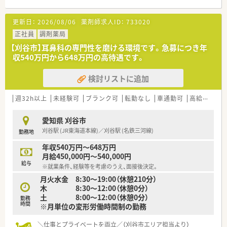
活用し対人業務を充実させることが可能です。
スキルアップ・キャリアアップを目指したい方
★他職種の方と連携を取れる環境を希望している方
更新日：
2026/08/06
薬剤師求人ID：
733020
★地域に密着した健康ステーション！
スーパーやスポーツクラブなどのグループ企業と共に、多業種と
正社員
＼ 店舗について ／
調剤薬局
連携した出店をしております。
■内科ほか複数科目を応需しており、経験も積める環境です。
【刈谷市】耳鼻科の専門性を磨ける環境です。急募につき年
「調剤の待ち時間に買物を…」「いつも利用するスーパーでお薬
■最寄駅から徒歩圏内、公共交通機関での通勤にも便利な立地！
収540万円から648万円の高待遇です。
を受け取れると便利…」といった利便性・集客力があり、
■20-40代の方が活躍されています。
不特定多数の医療機関から発行された面分業の処方せんが集ま
検討リストに追加
ります。
取り扱う薬剤の種類が多く、疾患内容も多岐にわたっており、幅
広い勉強ができるのも特徴です。
週32h以上
未経験可
ブランク可
転勤なし
車通勤可
高給与(600万円以上)
★薬剤師スキルの向上が可能！
愛知県 刈谷市
医師の開業支援も行っており、開院時からマンツーマン体制を整
刈谷駅 (JR東海道本線)／刈谷駅 (名鉄三河線)
勤務地
えている調剤薬局が多くあります。
そのため、しっかりと薬剤師スキルを豊富な処方箋枚数から向上
年収540万円～648万円
させることが可能です。
月給450,000円～540,000円
また、患者様へのフォローアップやトレーシングレポートの作成
給与
※就業条件、経験等を考慮のうえ、面接後決定。
などを通して、地域の患者様の健康に寄り添っています。
月火水金 8:30～19:00（休憩210分）
木 8:30～12:00（休憩0分）
★挑戦する人にはチャンス（多彩なキャリアパス）があります！
土 8:00～12:00（休憩0分）
20歳代・30歳代の若い薬剤師が薬局や本部スタッフとして活躍
勤務
時間
※月単位の変形労働時間制の勤務
し会社を引っ張っています。
年齢や性別は関係なく、実務力を兼ね備え挑戦をする姿勢の方に
＼仕事とプライベートを両立／（刈谷市エリア担当より）
はチャンスが与えられます。