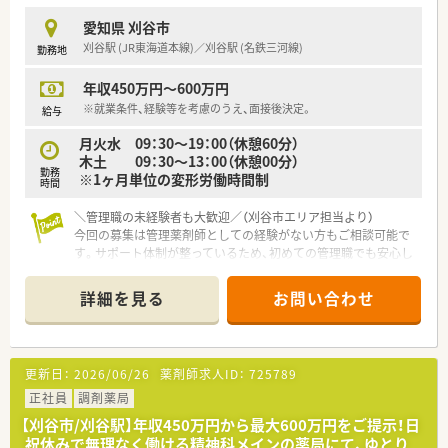
厚生の充実に力を入れている安定した法人です。
愛知県 刈谷市
■スタッフ同士のコミュニケーションが活発で、お互いに助け合
刈谷駅 (JR東海道本線)／刈谷駅 (名鉄三河線)
勤務地
いながら業務を進める風通しの良い組織風土です。
年収450万円～600万円
【想定されるキャリアイメージ】
■入社後は先輩薬剤師の丁寧な指導を受けながら、内科や小児科
※就業条件、経験等を考慮のうえ、面接後決定。
給与
領域における専門的な知識と調剤スキルを習得します。
月火水 09：30～19：00（休憩60分）
■経験を積むことで店舗の中心的な役割を担い、後輩の指導や店
木土 09：30～13：00（休憩00分）
舗運営のサポート業務にも携わっていけます。
勤務
※1ヶ月単位の変形労働時間制
■将来的には管理薬剤師へのステップアップや、より高度な専門
時間
性を有するスペシャリストを目指すことが可能です。
＼管理職の未経験者も大歓迎／（刈谷市エリア担当より）
今回の募集は管理薬剤師としての経験がない方もご相談可能で
す。サポート体制が整っているため、初めての管理職でも安心し
てステップアップを目指せる環境です。
＊------------------------------------------＊
詳細を見る
お問い合わせ
【店舗情報と応需状況について】
■刈谷駅から徒歩12分ほどの場所に立地しており、日々の通勤
にも便利なアクセス環境が魅力的な薬局です。
更新日：
2026/06/26
薬剤師求人ID：
725789
■近隣のクリニックより精神科の処方箋を1日に30枚から40枚
ほど応需しており、専門性を高められます。
正社員
調剤薬局
■月曜から水曜は19時まで、木曜と土曜は13時までの開局時間
【刈谷市/刈谷駅】年収450万円から最大600万円をご提示！日
となっており、メリハリをつけて働けます。
祝休みで無理なく働ける精神科メインの薬局にて、ゆとり