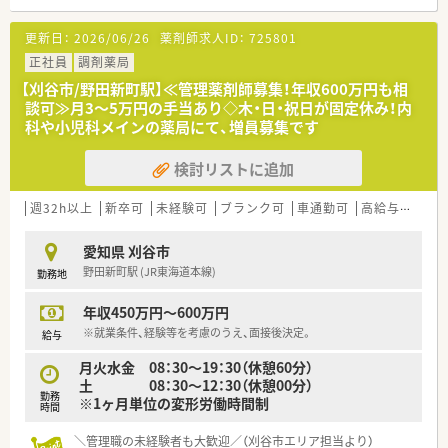
となる従業員など、薬剤師として様々な活躍ができるフィールド
を用意されています
更新日：
2026/06/26
薬剤師求人ID：
725801
■総合薬剤師・調剤薬剤師（土日休み・19時までの勤務）どちらか
の働き方を選択できます
正社員
調剤薬局
■調剤併設型だけでなく「医療モール・クリニック併設店舗」「敷
【刈谷市/野田新町駅】≪管理薬剤師募集！年収600万円も相
地内薬局」「訪問調剤特化型店舗」など様々な店舗を運営してい
談可≫月3～5万円の手当あり◇木・日・祝日が固定休み！内
ます
科や小児科メインの薬局にて、増員募集です
■在宅医療にも積極的取り組んでおり「訪問調剤特化型店舗」を
50店舗以上、無菌調剤室は業界最多の51店舗設置しています
検討リストに追加
■「プラチナくるみん認定企業」「健康経営優良法人2023（大規模
法人部門）認定」等を取得し一人ひとりが働きやすい環境が整備
されています
週32h以上
新卒可
未経験可
ブランク可
車通勤可
高給与(600万円以上)
■充実した研修制度、人事制度、評価制度、キャリア支援制度等
があるのも特徴です
愛知県 刈谷市
野田新町駅 (JR東海道本線)
勤務地
年収450万円～600万円
※就業条件、経験等を考慮のうえ、面接後決定。
給与
月火水金 08：30～19：30（休憩60分）
土 08：30～12：30（休憩00分）
勤務
※1ヶ月単位の変形労働時間制
時間
＼管理職の未経験者も大歓迎／（刈谷市エリア担当より）