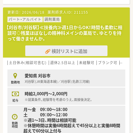
■近隣の医療機関から精神科の処方箋をメインに応需しており、
専門的な深い知識を学ぶことができます。
更新日：
2026/06/18
薬剤師求人ID：
211155
■最寄りである刈谷駅から徒歩12分ほどの場所に立地してお
り、日々の通勤にも便利なアクセス環境が魅力です。
パート・アルバイト
調剤薬局
■月曜日から金曜日は18時までの開局時間となっており、土曜
【刈谷市/刈谷駅】≪扶養内≫週1日からOK！時間も柔軟に相
日も午前中のみの営業で無理なく勤務できます。
談可◇残業ほぼなしの精神科メインの薬局で、ゆとりを持
って働きませんか。
【法人特徴について】
■経営者は元病院薬剤師のため、薬剤師にとってとても働きやす
検討リストに追加
い環境が整っています。
■地域医療への貢献を第一に掲げ、患者様お一人おひとりとの信
頼関係を大切にしながら薬局を運営しています。
土日休み(相談可含む)
週休2.5日以上
未経験可
ブランク可
残業な
■従業員が長く安心して働き続けられるように、教育制度や福利
厚生の充実に力を入れている安定した法人です。
愛知県 刈谷市
■スタッフ同士のコミュニケーションが活発で、お互いに助け合
刈谷駅 (JR東海道本線)／刈谷駅 (名鉄三河線)
勤務地
いながら業務を進める風通しの良い組織風土です。
時給2,000円～2,000円
【想定されるキャリアイメージ】
■入社後は先輩薬剤師の丁寧な指導を受けながら、精神科領域に
※就業条件、経験等を考慮のうえ、面接後決定。
給与
おける専門的な知識と調剤スキルを習得します。
月～金 09：00～18：00
■経験を積むことで店舗の中心的な役割を担い、後輩の指導や店
土 09：00～12：00
舗運営のサポート業務にも携わっていけます。
※週1～3日、時間は相談可能
■将来的には管理薬剤師へのステップアップや、より高度な専門
勤務
※休憩時間は実働6時間超えで45分以上と実働8時間
性を有するスペシャリストを目指すことが可能です。
時間
超えで60分以上付与