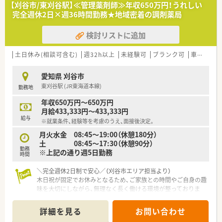
■愛知県内を中心に地域密着型の薬局を展開しており、患者様の
【刈谷市/東刈谷駅】≪管理薬剤師≫年収650万円！うれしい
健康を第一に考える理念のもとで質の高い医療サービスを提供
完全週休2日×週36時間勤務★地域密着の調剤薬局
します。
■経営トップとの風通しが大変良く、フランクで何でも意見を言
検討リストに追加
いやすいアットホームな社風が魅力的な働きやすい企業風土で
す。
■就業規則にも柔軟性を持たせており、現場の判断を尊重しなが
土日休み(相談可含む)
週32h以上
未経験可
ブランク可
車通勤可
ら従業員一人ひとりが働きやすい環境づくりに力を入れていま
す。
愛知県 刈谷市
東刈谷駅 (JR東海道本線)
勤務地
【こんな方が活躍中】
■調剤業務の経験が浅い方やブランクがある方も、お人柄を評価
年収650万円～650万円
されて入社したのちに先輩スタッフの指導を受けて立派に活躍
月給433,333円～433,333円
中です。
給与
※就業条件、経験等を考慮のうえ、面接後決定。
■子育てと仕事を両立させているママさん薬剤師も多く在籍し
ており、急なお子様の体調不良などにも柔軟に対応しながら活躍
月火水金 08:45～19:00（休憩180分）
中です。
土 08:45～17:30（休憩90分）
勤務
■患者様とのコミュニケーションを大切にし、お一人おひとりに
※上記の通り週5日勤務
時間
寄り添った丁寧な服薬指導ができる方が現場で高い評価を得て
います。
＼完全週休2日制で安心／（刈谷市エリア担当より）
木日祝が固定でお休みとなるため、ご家族との時間やご自身の趣
味を大切にしながら、無理なく長く働ける環境が整っておりま
す。
＊------------------------------------------＊
詳細を見る
お問い合わせ