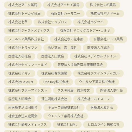
株式会社アーク薬局
株式会社アイセイ薬局
株式会社スギ薬局
株式会社トーカイ薬局
有限会社ハーモニー
株式会社パナドーム
株式会社七草
株式会社シュプロス
株式会社ホクセイ
株式会社ジャストメディクス
有限会社ドラッグストアー・カミヤ
ウエルシア薬局株式会社
株式会社なの花中部
有限会社ミドリ薬局
株式会社トライファ
あい薬局 森 康哲
医療法人八誠会
医療法人桜桂会
医療法人山武会
株式会社メディカルブレイン
株式会社セイフフィールド
医療法人清須呼吸器疾患研究会
株式会社アマノ
株式会社春秋薬局
株式会社ファインメディカル
株式会社Colours
One Key株式会社
ウエルシア薬局株式会社
株式会社ファーマアシスト
スズキ薬局 鈴木祐文
医療法人偕行会
医療法人研精会
芽生調剤株式会社
株式会社エムエスエフ
南医療生活協同組合
キョーワ薬局株式会社
医療法人和合会
社会医療法人宏潤会
ウエルシア薬局株式会社
株式会社愛知メディックス
株式会社MML
ヒロムライン株式会社