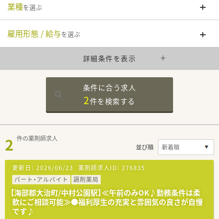
業種
を選ぶ
雇用形態 / 給与
を選ぶ
詳細条件を表示
条件に合う求人
2
件を
検索する
2
件の薬剤師求人
並び順
更新日：
2026/06/23
薬剤師求人ID：
276835
パート・アルバイト
調剤薬局
【海部郡大治町/中村公園駅】≪午前のみOK♪勤務条件は柔
軟にご相談可能≫●福利厚生の充実と雰囲気の良さが自慢
です♪