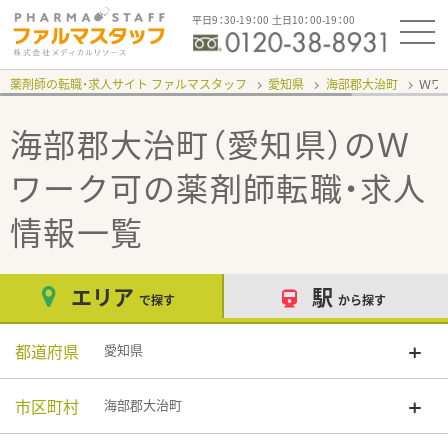
平日9：30-19：00 土日10：00-19：00
薬剤師の転職・求人サイト ファルマスタッフ
愛知県
海部郡大治町
Ｗワ
海部郡大治町（愛知県）のＷ
ワーク可
の薬剤師転職・求人
情報一覧
エリア
駅
で探す
から探す
都道府県
愛知県
市区町村
海部郡大治町