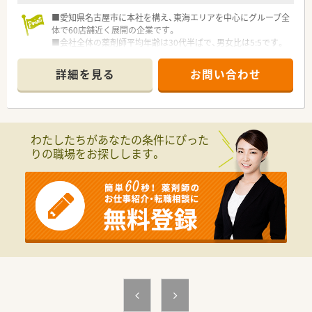
■愛知県名古屋市に本社を構え、東海エリアを中心にグループ全
体で60店舗近く展開の企業です。
■会社全体の薬剤師平均年齢は30代半ばで、男女比は5:5です。
■定着率が非常に高く薬剤師が働きやすい環境が整っておりま
す。
詳細を見る
お問い合わせ
■代表も薬剤師様で、とても気さくでお話がしやすく風通しの良
い企業風土です。
わたしたちがあなたの条件にぴった
りの職場をお探しします。