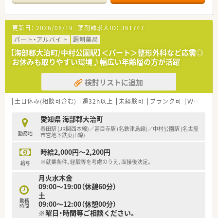
■新しいことにチャレンジができる社風で、社長との距離も近く
意見が通りやすい環境です。
■午前のみ、午後のみなど勤務条件は柔軟にご相談可能です！
更新日：
2026/06/19
薬剤師求人ID：
361747
パート・アルバイト
調剤薬局
【海部郡大治町/中村公園駅】＜パート＞整形外科など応需◎
お休みも取りやすい環境♪幅広い年齢層の方が活躍
検討リストに追加
土日休み(相談可含む)
週32h以上
未経験可
ブランク可
Ｗワーク可
愛知県 海部郡大治町
春田駅 (JR関西本線)／甚目寺駅 (名鉄津島線)／中村公園駅 (名古屋
勤務地
市営地下鉄東山線)
時給2,000円～2,200円
※就業条件、経験等を考慮のうえ、面接後決定。
給与
月火水木金
09:00～19:00（休憩60分）
土
勤務
09:00～12:00（休憩00分）
時間
※曜日・時間等ご相談ください。