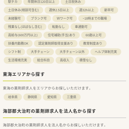
駅チカ
年間休日120日以上
土日祝休み
土日休み(相談可含む)
週休2.5日以上
週32h以上
新卒可
未経験可
ブランク可
Ｗワーク可
~18時までの職場
残業なし(ほぼなし含む)
転勤なし
車通勤可
高給与(600万円以上)
住宅補助(手当)あり
60歳以上可
扶養内勤務OK
認定薬剤師取得支援あり
教育制度あり
シフト制
大手チェーン
大手チェーン以外
ヘルプ体制充実
生活環境充実
総合科目
高収入
積雪なし
東海エリアから探す
東海の薬剤師求人をエリアからお探しいただけます。
岐阜県
静岡県
愛知県
三重県
海部郡大治町の薬剤師求人を法人名から探す
海部郡大治町の薬剤師求人を法人名からお探しいただけます。