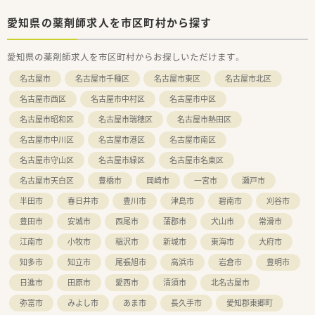
愛知県の薬剤師求人を市区町村から探す
愛知県の薬剤師求人を市区町村からお探しいただけます。
名古屋市
名古屋市千種区
名古屋市東区
名古屋市北区
名古屋市西区
名古屋市中村区
名古屋市中区
名古屋市昭和区
名古屋市瑞穂区
名古屋市熱田区
名古屋市中川区
名古屋市港区
名古屋市南区
名古屋市守山区
名古屋市緑区
名古屋市名東区
名古屋市天白区
豊橋市
岡崎市
一宮市
瀬戸市
半田市
春日井市
豊川市
津島市
碧南市
刈谷市
豊田市
安城市
西尾市
蒲郡市
犬山市
常滑市
江南市
小牧市
稲沢市
新城市
東海市
大府市
知多市
知立市
尾張旭市
高浜市
岩倉市
豊明市
日進市
田原市
愛西市
清須市
北名古屋市
弥富市
みよし市
あま市
長久手市
愛知郡東郷町