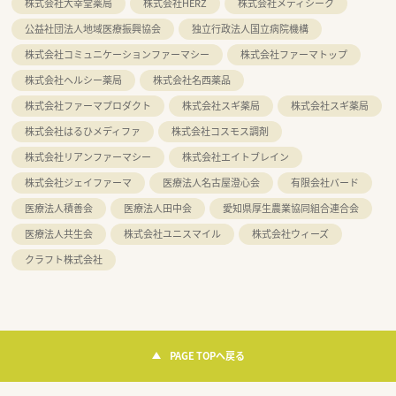
株式会社大幸堂薬局
株式会社HERZ
株式会社メディシーク
公益社団法人地域医療振興協会
独立行政法人国立病院機構
株式会社コミュニケーションファーマシー
株式会社ファーマトップ
株式会社ヘルシー薬局
株式会社名西薬品
株式会社ファーマプロダクト
株式会社スギ薬局
株式会社スギ薬局
株式会社はるひメディファ
株式会社コスモス調剤
株式会社リアンファーマシー
株式会社エイトブレイン
株式会社ジェイファーマ
医療法人名古屋澄心会
有限会社バード
医療法人積善会
医療法人田中会
愛知県厚生農業協同組合連合会
医療法人共生会
株式会社ユニスマイル
株式会社ウィーズ
クラフト株式会社
PAGE TOPへ戻る