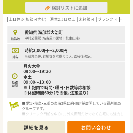
検討リストに追加
土日休み(相談可含む)
週休2.5日以上
未経験可
ブランク可
Ｗワー
愛知県 海部郡大治町
中村公園駅 (名古屋市営地下鉄東山線)
勤務地
時給2,000円～2,000円
※就業条件、経験等を考慮のうえ、面接後決定。
給与
月火木金
09：00～19：30
水土
09：00～13：00
勤務
時間
※上記内で時間・曜日・日数等応相談
※休憩時間60分（その他、法定通り）
■愛知・岐阜・三重の東海3県に約40店舗展開している調剤薬局
グループです。
■クリニック門前を中心に、外来調剤だけでなく在宅にも注力し
ています。
■今後も新規出店計画が多数あり、独立開業希望の方も多く受け
詳細を見る
お問い合わせ
入れています。