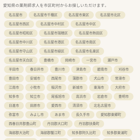
愛知県の薬剤師求人を市区町村からお探しいただけます。
名古屋市
名古屋市千種区
名古屋市東区
名古屋市北区
名古屋市西区
名古屋市中村区
名古屋市中区
名古屋市昭和区
名古屋市瑞穂区
名古屋市熱田区
名古屋市中川区
名古屋市港区
名古屋市南区
名古屋市守山区
名古屋市緑区
名古屋市名東区
名古屋市天白区
豊橋市
岡崎市
一宮市
瀬戸市
半田市
春日井市
豊川市
津島市
碧南市
刈谷市
豊田市
安城市
西尾市
蒲郡市
犬山市
常滑市
江南市
小牧市
稲沢市
新城市
東海市
大府市
知多市
知立市
尾張旭市
高浜市
岩倉市
豊明市
日進市
田原市
愛西市
清須市
北名古屋市
弥富市
みよし市
あま市
長久手市
愛知郡東郷町
西春日井郡豊山町
丹羽郡大口町
丹羽郡扶桑町
海部郡大治町
海部郡蟹江町
知多郡阿久比町
知多郡東浦町