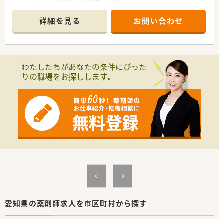
■内科や小児科、整形外科など複数の科目を応需しており、幅広
い処方箋に触れる機会があります。
詳細を見る
お問い合わせ
■地域に根差した医療を提供しており、患者様一人ひとりと向き
合った対応を大切にしています。
【法人特徴について】
■東海エリアを中心に、関東や関西へも展開しておりグループ全
わたしたちがあなたの条件にぴった
体で約50店舗を運営しています。
りの職場をお探しします。
■出店形態はクリニックの門前がほとんどで、今後100店舗体制
を目指し積極的に拡大中です。
■チャレンジ精神が評価される社風で、若手が多く活躍しており
独立開業支援も行っています。
【求人情報について】
■ご経験と実力次第で年収650万円という高水準の給与が可能
です。
■年間休日は120日程度あり、有給休暇の消化率も80%以上と非
常に高い実績です。
■会社都合の異動の場合、家賃半額負担の住宅手当など手厚い福
利厚生が整っています。
■お休みの希望を週休2日と週休3日で選べ、ご自身にあったス
タイルでご勤務が可能です。
愛知県の薬剤師求人を市区町村から探す