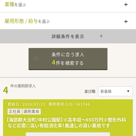
業種
を選ぶ
雇用形態 / 給与
を選ぶ
詳細条件を表示
条件に合う求人
4
件を
検索する
4
件の薬剤師求人
並び順
更新日：
2026/07/23
薬剤師求人ID：
361746
正社員
調剤薬局
【海部郡大治町/中村公園駅】≪高年収～650万円≫整形外科
など応需◎高い有給消化率！風通しの良い薬局です