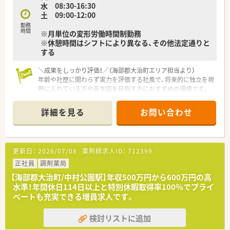
水 08:30-16:30
■独立支援制度やゼネラリストへの道など、多様なキャリアパス
土 09:00-12:00
が用意されている点もやりがいです。
勤務
時間
※月単位の変形労働時間制勤務
※休憩時間はシフトにより異なる、その他法定通りと
する
＼成果をしっかり評価！／（海部郡大治町エリア担当より）
年齢や社歴に関わらず実力を評価する社風で、将来的に独立を視
野に入れている方や高年収を目指す方におすすめの環境です。
【店舗情報と応需状況について】
詳細を見る
お問い合わせ
■七宝駅からお車で14分ほどの場所に位置しており、マイカー
での通勤がしやすく日々の移動も非常に快適です。
■主に近隣のクリニックから内科や小児科、消化器科、整形外科
の処方箋を1日60枚から80枚ほど応需しています。
更新日：
2026/07/08
薬剤師求人ID：
712399
■幅広い年齢層の患者様が来局されるため、様々な疾患に対する
薬物治療の知識を深めながら業務に取り組めます。
正社員
調剤薬局
【海部郡大治町/中村公園駅】年収500万円から600万円の高
【求人情報について】
水準！年間休日114日以上と特別休暇取得率100％でプライ
■管理薬剤師候補として年収500万円から650万円の提示が可能
ベートも充実できる増員求人です。
であり、これまでのご経験をしっかりと評価します。
■年間休日は120日と多く、土曜日の午後や日曜日および祝日が
検討リストに追加
固定でお休みとなるためプライベートの予定も立てやすいで
す。