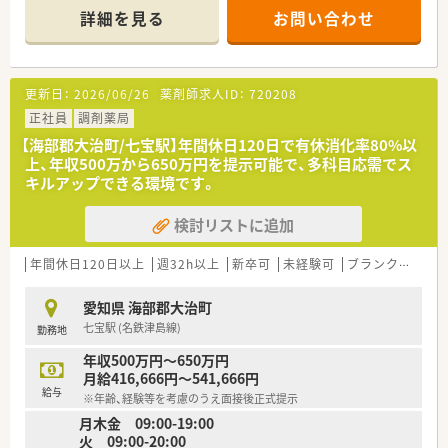
幅広い処方箋に触れることができます。
詳細を見る
お問い合わせ
■地域密着型の調剤薬局として、周辺の医療機関と連携しながら
患者様の健康をサポートしています。
【想定される業務内容】
更新日：
2026/06/26
薬剤師求人ID：
720208
■主な業務は、調剤、監査、服薬指導となり、OTC販売も含まれる
場合があります。
正社員
調剤薬局
■内科、小児科、消化器科、整形外科と多科目を応需するため、幅
【海部郡大治町/七宝駅】年間休日120日で有休消化率80%以
広い知識と経験を積むことができます。
上、年収500万から650万円を提示可能で、多科目応需でス
■地域の方々の健康を支えるため、丁寧なコミュニケーションを
キルアップできる環境です。
大切にした服薬指導が求められます。
検討リストに追加
【想定されるモデル年収】
■ご経験やスキルに応じて、年収450万円から650万円の範囲で
提示されます。
年間休日120日以上
週32h以上
新卒可
未経験可
ブランク可
残業
■30代の方でも高いスキルをお持ちであれば、上限の650万円で
の検討も可能です。
愛知県 海部郡大治町
■提示される年収には、月45時間分の残業手当が予め含まれて
七宝駅 (名鉄津島線)
勤務地
いる点にご留意ください。
年収500万円～650万円
【やりがい/おすすめポイント】
月給416,666円～541,666円
■年齢や社歴に関係なく、日々の成果が昇給や昇格に直結する実
給与
※年齢、経験等を考慮のうえ面接後正式提示
力主義の体制が魅力です。
月木金 09:00-19:00
■有給休暇の消化率が非常に高く、年間休日120日と合わせてワ
火 09:00-20:00
ークライフバランスを保てます。