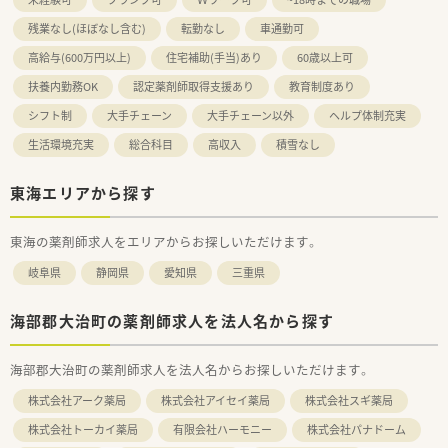
残業なし(ほぼなし含む)
転勤なし
車通勤可
高給与(600万円以上)
住宅補助(手当)あり
60歳以上可
扶養内勤務OK
認定薬剤師取得支援あり
教育制度あり
シフト制
大手チェーン
大手チェーン以外
ヘルプ体制充実
生活環境充実
総合科目
高収入
積雪なし
東海エリアから探す
東海の薬剤師求人をエリアからお探しいただけます。
岐阜県
静岡県
愛知県
三重県
海部郡大治町の薬剤師求人を法人名から探す
海部郡大治町の薬剤師求人を法人名からお探しいただけます。
株式会社アーク薬局
株式会社アイセイ薬局
株式会社スギ薬局
株式会社トーカイ薬局
有限会社ハーモニー
株式会社パナドーム