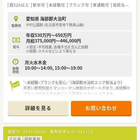
■会社都合の異動時には単身者や世帯主に対して家賃の半額を
週32h以上
新卒可
未経験可
ブランク可
車通勤可
高給与(600万円以上)
負担する手厚い住宅手当があり、生活面でも安心です。
愛知県 海部郡大治町
【こんな取り組みをしています】
中村公園駅 (名古屋市営地下鉄東山線)
勤務地
■社内勉強会や学術大会への参加を積極的に支援しており、常に
最新の医療知識をアップデートできる学習環境を提供します。
年収530万円～650万円
■eラーニング制度を導入しており、ご自身のペースで効率的に
月給375,000円～446,000円
学びながら認定薬剤師の資格取得を目指すことが可能です。
給与
※想定・平均残業、各種手当を含んだ総額
■新入社員研修から中堅社員や管理薬剤師向けのマネジメント
※経験・スキルなどにより異なる
研修まで、各階層に合わせた多様な教育プログラムを実施してい
ます。
月火水木金
10:00〜14:00, 15:00〜19:00
勤務
時間
＼未経験・ブランクも安心／（海部郡大治町エリア担当より）
手厚い教育制度とマンツーマン体制のサポートがあり、未経験や
ブランクがある方も安心して業務をスタートできます。
【店舗情報と応需状況について】
詳細を見る
お問い合わせ
■応需科目や処方箋枚数についての詳細情報は、具体的な店舗の
状況をお伝えするため追加での情報提供をお待ちしています。
■調剤専門薬局とドラッグストア併設薬局の2タイプを展開して
おり、幅広い処方箋に触れることができる環境が整っています。
更新日：
2026/06/22
薬剤師求人ID：
682573
■最寄りの中村公園駅からは車で10分ほどの立地となってお
り、車通勤も可能であるため日々の通勤も非常に快適な環境で
正社員
調剤薬局