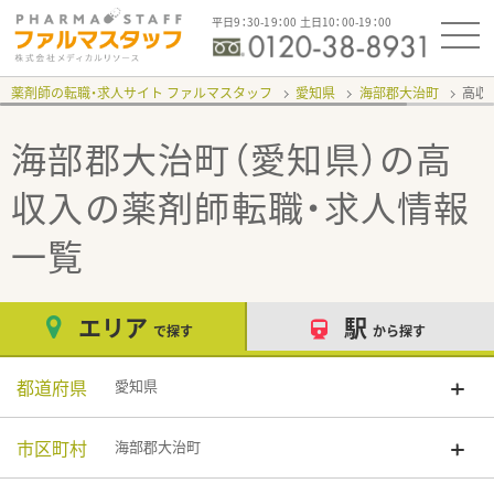
平日9：30-19：00 土日10：00-19：00
薬剤師の転職・求人サイト ファルマスタッフ
愛知県
海部郡大治町
高収
海部郡大治町（愛知県）の高
収入
の薬剤師転職・求人情報
一覧
エリア
駅
で探す
から探す
都道府県
愛知県
市区町村
海部郡大治町