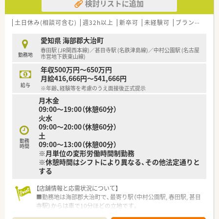
検討リストに追加
土日休み(相談可含む)
週32h以上
新卒可
未経験可
ブランク可
愛知県 海部郡大治町
春田駅 (JR関西本線)／甚目寺駅 (名鉄津島線)／中村公園駅 (名古屋
勤務地
市営地下鉄東山線)
年収500万円～650万円
月給416,666円～541,666円
給与
※年齢、経験等を考慮のうえ面接後正式提示
月木金
09:00～19:00（休憩60分）
火水
09:00〜20:00（休憩60分）
土
勤務
09:00～13:00（休憩00分）
時間
※月単位の変形労働時間制勤務
※休憩時間はシフトにより異なる、その他法定通りと
する
【店舗情報と応需状況について】
■勤務地は海部郡大治町で、最寄り駅（中村公園駅, 春田駅, 甚目
寺駅）からは車で10分ほどの立地です。
■応需科目は内科、小児科、消化器科、整形外科と多岐にわたり、