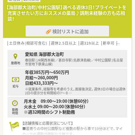
す。
【海部郡大治町/中村公園駅】選べる週休3日！プライベートを
充実させたい方におススメの薬局♪調剤未経験の方も応相
【法人特徴について】
談！
■東証プライムに上場している大手グループの企業であり、安定
した経営基盤のもとで長期的に安心して働くことができます。
検討リストに追加
■岐阜県と愛知県を中心に約500店舗を展開しており、今後もさ
らなるエリア拡大を目指している成長著しい企業グループで
す。
土日休み(相談可含む)
週休2.5日以上
週32h以上
新卒可
未経験可
■健康と美を通して地域社会に貢献することを目標に掲げてお
り、地域密着型の店舗運営を大切にしながら事業を展開していま
愛知県 海部郡大治町
す。
春田駅 (JR関西本線)／甚目寺駅 (名鉄津島線)／中村公園駅 (名古屋
勤務地
市営地下鉄東山線)
【こんな方が活躍中】
年収385万円～650万円
■ご自身のプライベートな時間やご家族との団らんを大切にし
月給～260,000円
ながら、無理のないペースで長く働き続けたい方が多数活躍して
日給433,333円～
います。
給与
※就業条件、経験等を考慮のうえ、面接後決定。週休3日の場合は週休
■手厚い研修制度やマンツーマンでの指導体制を活用し、未経験
2日の提示分を時間給の7～８
…
からスタートして着実にスキルアップを遂げた方が活躍してい
月木金 09:00～19:00（休憩60分）
ます。
火水土 09:00〜20:00（休憩60分）
■これまでの経験を活かして薬局長やマネジメント業務に挑戦
勤務
※週32時間のシフト制勤務
し、店舗の責任者としてリーダーシップを発揮している方が活躍
時間
中です。
【店舗情報と応需状況について】
■最寄りの中村公園駅など複数の駅から車で10分ほどで、マイ
カーでの通勤が便利な立地です。