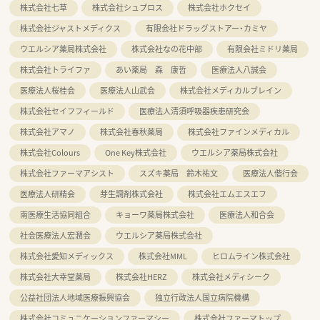
株式会社七草
株式会社シュプロス
株式会社ホクセイ
株式会社ジャストメディクス
有限会社ドラッグストアー・カミヤ
ウエルシア薬局株式会社
株式会社なの花中部
有限会社ミドリ薬局
株式会社トライファ
あい薬局 森 康哲
医療法人八誠会
医療法人桜桂会
医療法人山武会
株式会社メディカルブレイン
株式会社セイフフィールド
医療法人清須呼吸器疾患研究会
株式会社アマノ
株式会社春秋薬局
株式会社ファインメディカル
株式会社Colours
One Key株式会社
ウエルシア薬局株式会社
株式会社ファーマアシスト
スズキ薬局 鈴木祐文
医療法人偕行会
医療法人研精会
芽生調剤株式会社
株式会社エムエスエフ
南医療生活協同組合
キョーワ薬局株式会社
医療法人和合会
社会医療法人宏潤会
ウエルシア薬局株式会社
株式会社愛知メディックス
株式会社MML
ヒロムライン株式会社
株式会社大幸堂薬局
株式会社HERZ
株式会社メディシーク
公益社団法人地域医療振興協会
独立行政法人国立病院機構
株式会社コミュニケーションファーマシー
株式会社ファーマトップ